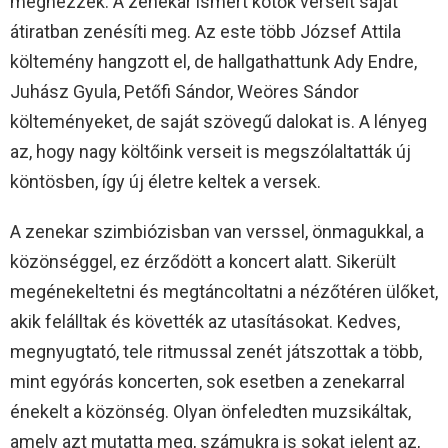
megnézzék. A zenekar ismert kötők verseit saját
átiratban zenésíti meg. Az este több József Attila
költemény hangzott el, de hallgathattunk Ady Endre,
Juhász Gyula, Petőfi Sándor, Weöres Sándor
költeményeket, de saját szövegű dalokat is. A lényeg
az, hogy nagy költőink verseit is megszólaltatták új
köntösben, így új életre keltek a versek.
A zenekar szimbiózisban van verssel, önmagukkal, a
közönséggel, ez érződött a koncert alatt. Sikerült
megénekeltetni és megtáncoltatni a nézőtéren ülőket,
akik felálltak és követték az utasításokat. Kedves,
megnyugtató, tele ritmussal zenét játszottak a több,
mint egyórás koncerten, sok esetben a zenekarral
énekelt a közönség. Olyan önfeledten muzsikáltak,
amely azt mutatta meg, számukra is sokat jelent az,