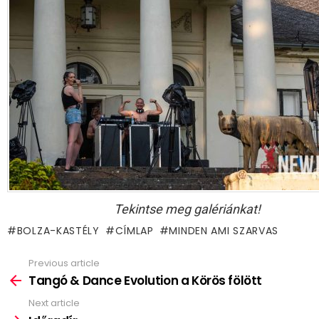
Tekintse meg galériánkat!
BOLZA-KASTÉLY
CÍMLAP
MINDEN AMI SZARVAS
Previous article
See
more
Tangó & Dance Evolution a Körös fölött
Next article