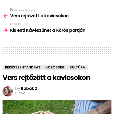
Previous article
See
more
Vers rejtőzött a kavicsokon
Next article
Kis esti Kávészünet a Körös partján
BÉKÉSSZENTANDRÁS
KÖZÖSSÉG
KULTÚRA
Vers rejtőzött a kavicsokon
by
Babák Z
6 éve