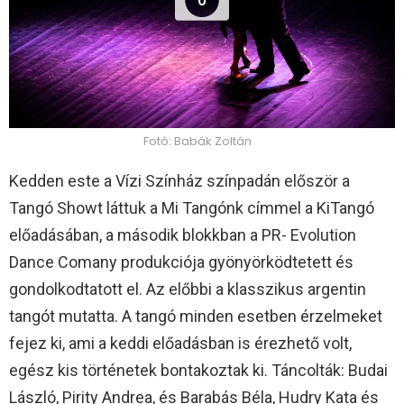
Fotó: Babák Zoltán
Kedden este a Vízi Színház színpadán először a
Tangó Showt láttuk a Mi Tangónk címmel a KiTangó
előadásában, a második blokkban a PR- Evolution
Dance Comany produkciója gyönyörködtetett és
gondolkodtatott el. Az előbbi a klasszikus argentin
tangót mutatta. A tangó minden esetben érzelmeket
fejez ki, ami a keddi előadásban is érezhető volt,
egész kis történetek bontakoztak ki. Táncolták: Budai
László, Pirity Andrea, és Barabás Béla, Hudry Kata és