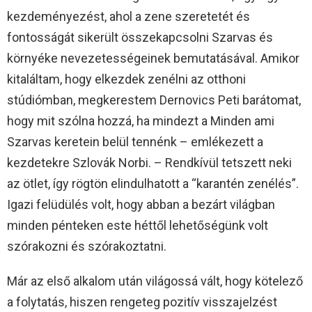
kezdeményezést, ahol a zene szeretetét és
fontosságát sikerült összekapcsolni Szarvas és
környéke nevezetességeinek bemutatásával. Amikor
kitaláltam, hogy elkezdek zenélni az otthoni
stúdiómban, megkerestem Dernovics Peti barátomat,
hogy mit szólna hozzá, ha mindezt a Minden ami
Szarvas keretein belül tennénk – emlékezett a
kezdetekre Szlovák Norbi. – Rendkívül tetszett neki
az ötlet, így rögtön elindulhatott a “karantén zenélés”.
Igazi felüdülés volt, hogy abban a bezárt világban
minden pénteken este héttől lehetőségünk volt
szórakozni és szórakoztatni.
Már az első alkalom után világossá vált, hogy kötelező
a folytatás, hiszen rengeteg pozitív visszajelzést