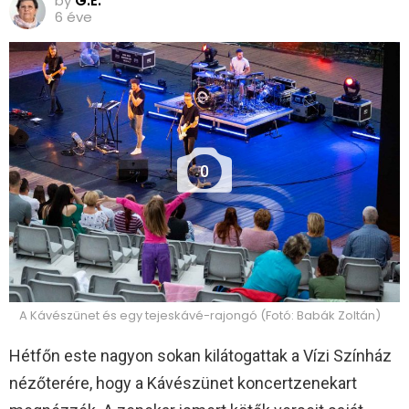
by
G.E.
6 éve
0
A Kávészünet és egy tejeskávé-rajongó (Fotó: Babák Zoltán)
Hétfőn este nagyon sokan kilátogattak a Vízi Színház
nézőterére, hogy a Kávészünet koncertzenekart