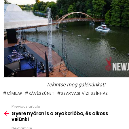
Tekintse meg galériánkat!
CÍMLAP
KÁVÉSZÜNET
SZARVASI VÍZI SZÍNHÁZ
Previous article
See
more
Gyere nyáron is a Gyakorlóba, és alkoss
velünk!
Next article