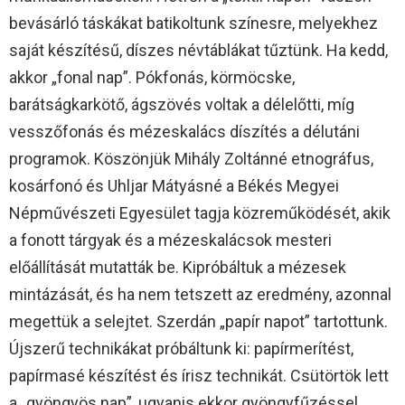
bevásárló táskákat batikoltunk színesre, melyekhez
saját készítésű, díszes névtáblákat tűztünk. Ha kedd,
akkor „fonal nap”. Pókfonás, körmöcske,
barátságkarkötő, ágszövés voltak a délelőtti, míg
vesszőfonás és mézeskalács díszítés a délutáni
programok. Köszönjük Mihály Zoltánné etnográfus,
kosárfonó és Uhljar Mátyásné a Békés Megyei
Népművészeti Egyesület tagja közreműködését, akik
a fonott tárgyak és a mézeskalácsok mesteri
előállítását mutatták be. Kipróbáltuk a mézesek
mintázását, és ha nem tetszett az eredmény, azonnal
megettük a selejtet. Szerdán „papír napot” tartottunk.
Újszerű technikákat próbáltunk ki: papírmerítést,
papírmasé készítést és írisz technikát. Csütörtök lett
a „gyöngyös nap”, ugyanis ekkor gyöngyfűzéssel