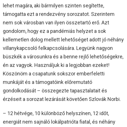
lehet magára, aki bármilyen szinten segítette,
támogatta ezt a rendezvény sorozatot. Szerintem
nem sok városban van ilyen összetartó erő. Azt
gondolom, hogy ez a pandémiás helyzet a sok
kellemetlen dolog mellett lehetőséget adott jó néhány
villanykapcsoló felkapcsolására. Legyünk nagyon
büszkék a városunkra és a benne rejlő lehetőségekre,
én az vagyok. Használjuk ki a legjobban ezeket!
Köszönöm a csapatunk sokszor emberfeletti
munkáját és a támogatóink előremutató
gondolkodását – összegezte tapasztalatait és
érzéseit a sorozat lezárását követően Szlovák Norbi.
– 12 hétvége, 10 különböző helyszínen, 12 időt,
energiát nem sajnáló lokálpatrióta fiatal, és néhány