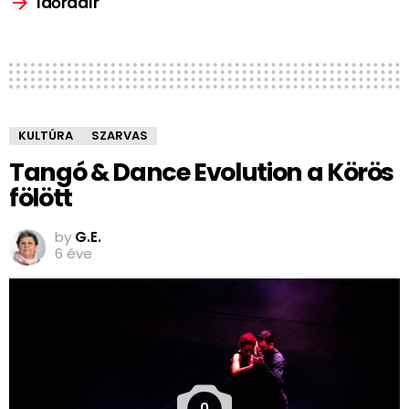
Időradír
KULTÚRA
SZARVAS
Tangó & Dance Evolution a Körös
fölött
by
G.E.
6 éve
0