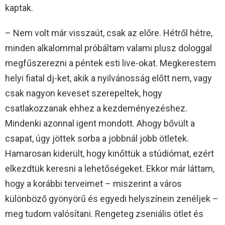
kaptak.
– Nem volt már visszaút, csak az előre. Hétről hétre,
minden alkalommal próbáltam valami plusz dologgal
megfűszerezni a péntek esti live-okat. Megkerestem
helyi fiatal dj-ket, akik a nyilvánosság előtt nem, vagy
csak nagyon keveset szerepeltek, hogy
csatlakozzanak ehhez a kezdeményezéshez.
Mindenki azonnal igent mondott. Ahogy bővült a
csapat, úgy jöttek sorba a jobbnál jobb ötletek.
Hamarosan kiderült, hogy kinőttük a stúdiómat, ezért
elkezdtük keresni a lehetőségeket. Ekkor már láttam,
hogy a korábbi terveimet – miszerint a város
különböző gyönyörű és egyedi helyszínein zenéljek –
meg tudom valósítani. Rengeteg zseniális ötlet és