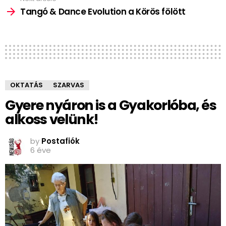
Tangó & Dance Evolution a Körös fölött
OKTATÁS
SZARVAS
Gyere nyáron is a Gyakorlóba, és
alkoss velünk!
by
Postafiók
6 éve