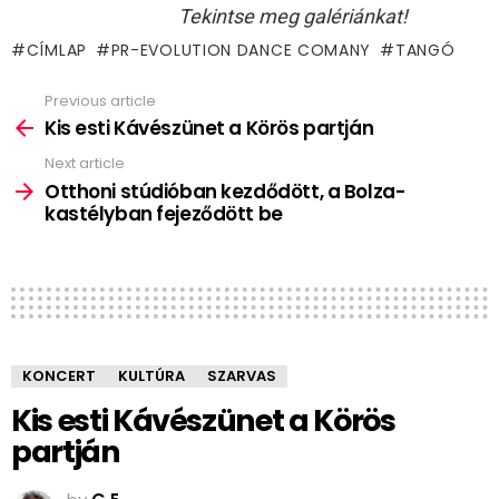
Tekintse meg galériánkat!
CÍMLAP
PR-EVOLUTION DANCE COMANY
TANGÓ
Previous article
See
more
Kis esti Kávészünet a Körös partján
Next article
Otthoni stúdióban kezdődött, a Bolza-
kastélyban fejeződött be
KONCERT
KULTÚRA
SZARVAS
Kis esti Kávészünet a Körös
partján