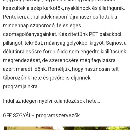
készültek a szép karkötők, nyakláncok és állatfigurák.
Pénteken, a „hulladék napon” újrahasznosítottuk a
mindennap szaporodó, felesleges
csomagolóanyagainkat. Készítettünk PET palackból
pillangót, teknőst, műanyag golyókból kígyót. Sajnos, a
délutánra esősre forduló idő nem engedte kiállításunk
megrendezését, de szerencsére még fagyizásra
azért maradt időnk. Reméljük, hogy hasznosan telt
táborozóink hete és jövőre is eljönnek
programjainkra.
Indul az idegen nyelvi kalandozások hete…
GFF SZGYÁI – programszervezők