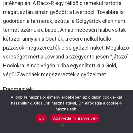
játéknapján. A Rácz-R egy félidőig remekül tartotta
magát, aztán simán győzött a Liverpool. Továbbra is
gödörben a farmerek, ezúttal a Gólgyártók ellen nem
termet számukra babér. A nap meccsén hiába voltak
kétszer annyian a Csatiék, a csere nélkül kiálló
pizzások megszerezték első győzelmüket. Megalázó
vereséget mért a Lowland a szégyenteljesen “játszó”
Hoolokra. A nap végén hiába egyenlített ki a Gold,
végül Závodáék megszerezték a győzelmet.
Eredmények:
A jobb felhasználói élmény érdekében az oldalon cookie-kat
RÁCZ-R MOTOR-LIVERPOOL 4-12(1-2) jv: Csicsely
használunk. Oldalunk használatával, Ön elfogadja a cookie-k
gólok: Mucsi 2, Laskovics, Gábos ill. Sindel 6, Pásztor
használatát.
3, Dernovics 2, Romhányi
OK
Adatvédelmi irányelvek
NAGYRÉT FARM-GÓLGYÁRTÓK 2-5(1-2) jv: Gyekiczki