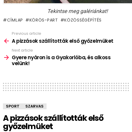
Tekintse meg galériánkat!
CÍMLAP
KÖRÖS-PART
KÖZÖSSÉGÉPÍTÉS
Previous article
See
more
A pizzások szállították első győzelmüket
Next article
Gyere nyáron is a Gyakorlóba, és alkoss
velünk!
SPORT
SZARVAS
A pizzások szállították első
győzelmüket