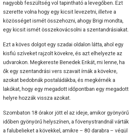
nagyobb feszültség vol tapintható a levegőben. Ezt
szerette volna hogy egy kicsit levezetni, illetve a
közösséget ismét összehozni, ahogy Brigi mondta,
egy kicsit ismét összekovácsolni a szentandrásiakat.
Ezt a köves dolgot egy szadai oldalon látta, ahol egy
kisfiú szíveket rajzolt kövekre, és azt elhelyezte az
udvarokon. Megkereste Benedek Erikát, mi lenne, ha
ők egy szentandrási vers szavait írnák a kövekre,
azokat bedobnák postaládákba, és megkérnék a
lakókat, hogy egy megadott időpontban egy megadott
helyre hozzák vissza azokat.
Szombaton 18 órakor jött el az ideje, amikor gyönyörű
időben gyönyörű helyszínen, a fövenystrandnál várták
a falubelieket a kövekkel, amikre – 80 darabra – végül