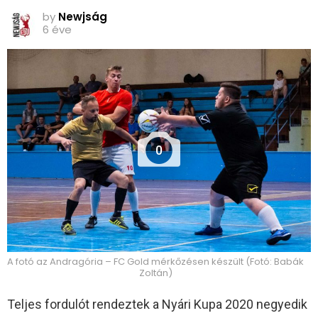
by
Newjság
6 éve
0
A fotó az Andragória – FC Gold mérkőzésen készült (Fotó: Babák
Zoltán)
Teljes fordulót rendeztek a Nyári Kupa 2020 negyedik