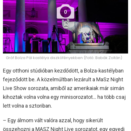
0
Gróf Bolza Pál kastélya diszkófényekben (Fotó: Babák Zoltán)
Egy otthoni stúdióban kezdődött, a Bolza-kastélyban
fejeződött be. A közelmúltban lezárult a MaSz Night
Live Show sorozata, amiből az amerikaiak már simán
kihoztak volna volna egy minisorozatot… ha több csaj
lett volna a sztoriban.
– Egy álmom vált valóra azzal, hogy sikerült
összehozni a MASZ Night Live sorozatot, egy egyedi