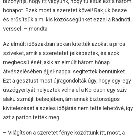
bizonyítja, hogy itt vagyunk, hogy túléltük ezt a három
hónapot. Ezek most a szeretet kövei! Rakjuk össze
és erősítsük a mi kis közösségünket ezzel a Radnóti
verssel! – mondta.
Az elmúlt időszakban sokan kitették azokat a piros
szíveket, amik a szeretetet jelképezték, és azok
megbecsülését, akik az elmúlt három hónap
átvészelésében éjjel-nappal segítettek bennünket.
Ezt a gesztust most újragondolták úgy, hogy egy-egy
úszógyertyát helyeztek volna el a Körösön egy szív
alakú szmájli belsejében, ám annak biztonságos
kivitelezését a szeles időjárás nem tette lehetővé, így
azt a parton tették meg.
– Világítson a szeretet fénye közöttünk itt, most, a