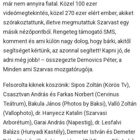
már nem annyira fiatal. Közel 100 ezer
videómegtekintés, közel 270 ezer elért ember, akiket
szórakoztattunk, illetve megmutattuk Szarvast egy
másik nézőpontból. Rengeteg támogató SMS,
komment és ami külön nagy dolog, hogy bárki, akitől
segítséget kértünk, az azonnal segített! Kapni jó, de
adni még jobb! – összegezte Dernovics Péter, a
Minden ami Szarvas mozgatórugója.
Felsorolta kiknek köszönik: Sipos Zoltán (Körös Tv),
Csasztvan András és Farkas Norbert (Cervinus
Teátrum), Bakula János (Photos by Baksi), Valló Zoltán
(Vallophoto), dr. Hanyecz Katalin (Szarvasi
Arborétum), Garai András (Napestig), dr. Lesfalvi
Balázs (Hunyadi Kastély), Demeter István és Demeter