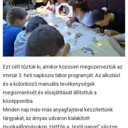
0
Ezt célt tűztük ki, amikor közösen megszerveztük az
immár 3. heti napközis tábor programját. Az alkotást
és a különböző manuális tevékenységek
megismerését és elsajátítását állítottuk a
középpontba.
Minden nap más-más anyagfajtával készítettünk
tárgyakat, az árnyas udvaron kialakított
munkaállomásokon. Hétfőn a „textil napon” vászon