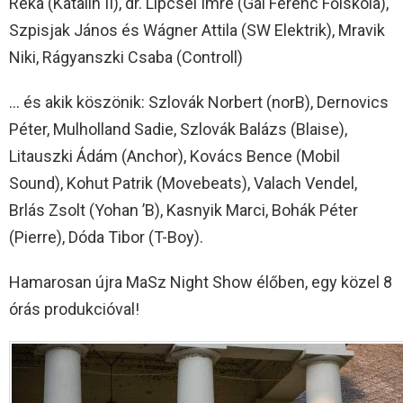
Réka (Katalin II), dr. Lipcsei Imre (Gál Ferenc Főiskola),
Szpisjak János és Wágner Attila (SW Elektrik), Mravik
Niki, Rágyanszki Csaba (Controll)
… és akik köszönik: Szlovák Norbert (norB), Dernovics
Péter, Mulholland Sadie, Szlovák Balázs (Blaise),
Litauszki Ádám (Anchor), Kovács Bence (Mobil
Sound), Kohut Patrik (Movebeats), Valach Vendel,
Brlás Zsolt (Yohan ’B), Kasnyik Marci, Bohák Péter
(Pierre), Dóda Tibor (T-Boy).
Hamarosan újra MaSz Night Show élőben, egy közel 8
órás produkcióval!