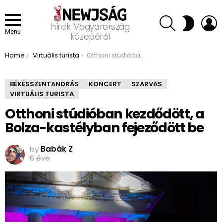
SEARCH
L
SWITCH
hírek Magyarország
SKIN
Menu
közepéről
You are here:
Home
Virtuális turista
Otthoni stúdióban kezdődött, a Bolza-kastélyban fejeződött be
BÉKÉSSZENTANDRÁS
KONCERT
SZARVAS
VIRTUÁLIS TURISTA
Otthoni stúdióban kezdődött, a
Bolza-kastélyban fejeződött be
by
Babák Z
6 éve