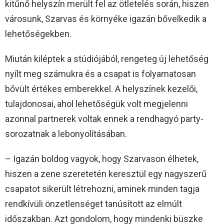
kitűnő helyszín merült fel az ötletelés során, hiszen
városunk, Szarvas és környéke igazán bővelkedik a
lehetőségekben.
Miután kiléptek a stúdiójából, rengeteg új lehetőség
nyílt meg számukra és a csapat is folyamatosan
bővült értékes emberekkel. A helyszínek kezelői,
tulajdonosai, ahol lehetőségük volt megjelenni
azonnal partnerek voltak ennek a rendhagyó party-
sorozatnak a lebonyolításában.
– Igazán boldog vagyok, hogy Szarvason élhetek,
hiszen a zene szeretetén keresztül egy nagyszerű
csapatot sikerült létrehozni, aminek minden tagja
rendkívüli önzetlenséget tanúsított az elmúlt
időszakban. Azt gondolom, hogy mindenki büszke