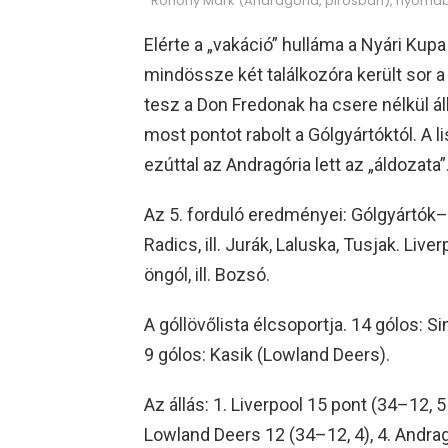
Rohony Márk (Andragória, pirosban), nyomába
Elérte a „vakáció” hulláma a Nyári Ku
mindössze két találkozóra került sor a 
tesz a Don Fredonak ha csere nélkül ál
most pontot rabolt a Gólgyártóktól. A l
ezúttal az Andragória lett az „áldozata”
Az 5. forduló eredményei: Gólgyártók–D
Radics, ill. Jurák, Laluska, Tusjak. Liv
öngól, ill. Bozsó.
A góllövőlista élcsoportja. 14 gólos: Si
9 gólos: Kasik (Lowland Deers).
Az állás: 1. Liverpool 15 pont (34–12, 5
Lowland Deers 12 (34–12, 4), 4. Andragó