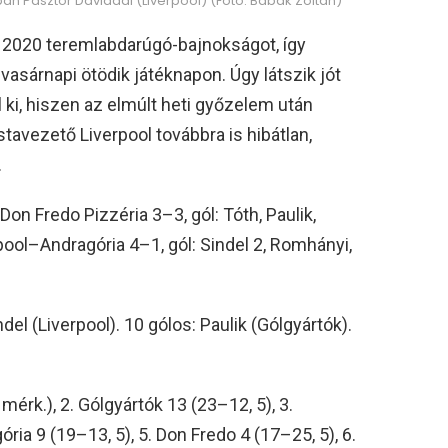
n Pásztor Dáviddal (Liverpool) (Fotó: Babák Zoltán)
pa 2020 teremlabdarúgó-bajnokságot, így
vasárnapi ötödik játéknapon. Úgy látszik jót
l ki, hiszen az elmúlt heti győzelem után
istavezető Liverpool továbbra is hibátlan,
.
on Fredo Pizzéria 3–3, gól: Tóth, Paulik,
erpool–Andragória 4–1, gól: Sindel 2, Romhányi,
ndel (Liverpool). 10 gólos: Paulik (Gólgyártók).
 mérk.), 2. Gólgyártók 13 (23–12, 5), 3.
ria 9 (19–13, 5), 5. Don Fredo 4 (17–25, 5), 6.