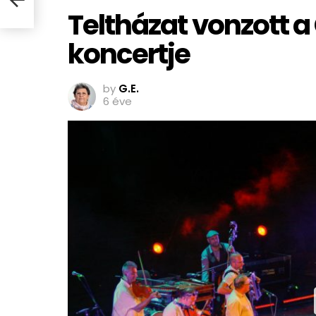
Teltházat vonzott a
koncertje
by
G.E.
6 éve