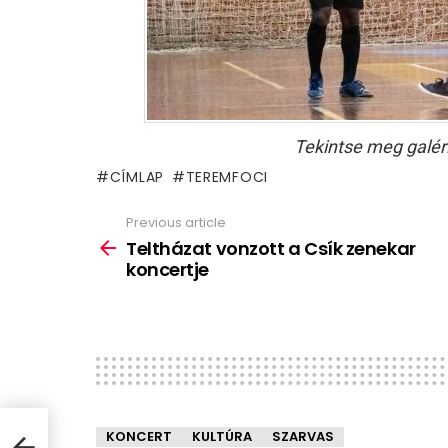
Tekintse meg galér
CÍMLAP
TEREMFOCI
Previous article
See
more
Teltházat vonzott a Csík zenekar
koncertje
KONCERT
KULTÚRA
SZARVAS