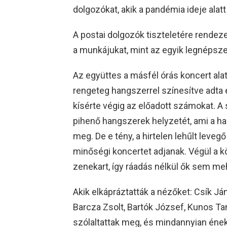
dolgozókat, akik a pandémia ideje alat
A postai dolgozók tiszteletére rende
a munkájukat, mint az egyik legnépsze
Az együttes a másfél órás koncert ala
rengeteg hangszerrel színesítve adta
kísérte végig az előadott számokat. 
pihenő hangszerek helyzetét, ami a h
meg. De e tény, a hirtelen lehűlt lev
minőségi koncertet adjanak. Végül a k
zenekart, így ráadás nélkül ők sem meh
Akik elkápráztatták a nézőket: Csík J
Barcza Zsolt, Bartók József, Kunos Ta
szólaltattak meg, és mindannyian éneke