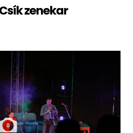
 Csík zenekar
0