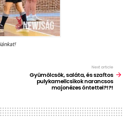
iánkat!
Next article
Gyümölcsök, saláta, és szaftos
pulykamellcsíkok narancsos
majonézes öntettel?!?!