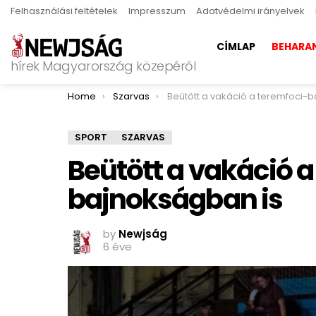
Felhasználási feltételek
Impresszum
Adatvédelmi irányelvek
CÍMLAP
BEHARA
hírek Magyarország közepéről
You are here:
Home
Szarvas
Beütött a vakáció a teremfoci-bajnokságba
SPORT
SZARVAS
Beütött a vakáció a
bajnokságban is
by
Newjság
6 éve