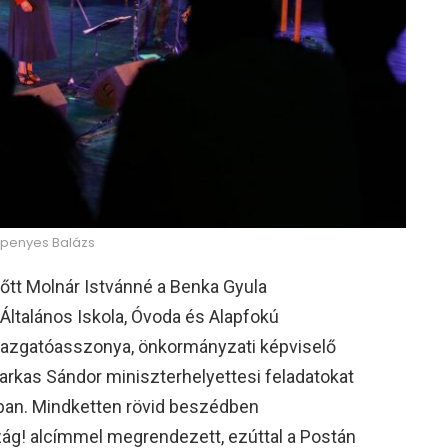
epenyes Balázs
őtt Molnár Istvánné a Benka Gyula
Általános Iskola, Óvoda és Alapfokú
gazgatóasszonya, önkormányzati képviselő
arkas Sándor miniszterhelyettesi feladatokat
gában. Mindketten rövid beszédben
ág! alcímmel megrendezett, ezúttal a Postán