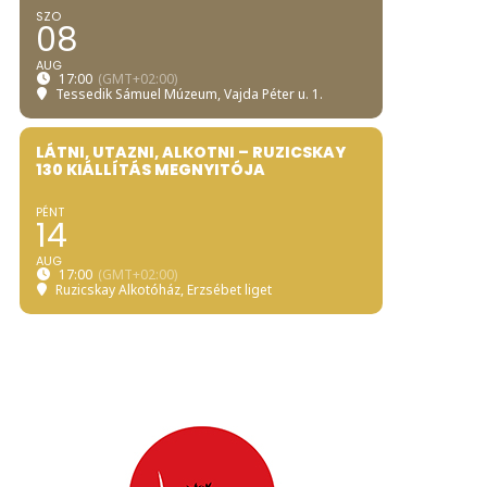
SZO
08
AUG
17:00
(GMT+02:00)
Tessedik Sámuel Múzeum
, Vajda Péter u. 1.
LÁTNI, UTAZNI, ALKOTNI – RUZICSKAY
130 KIÁLLÍTÁS MEGNYITÓJA
PÉNT
14
AUG
17:00
(GMT+02:00)
Ruzicskay Alkotóház
, Erzsébet liget