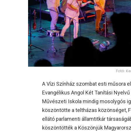
Fotó: K
A Vízi Színház szombat esti műsora el
Evangélikus Angol Két Tanítási Nyelvű 
Művészeti Iskola mindig mosolygós i
köszöntötte a teltházas közönséget, F
ellátó parlamenti államtitkár társasá
köszöntötték a Köszönjük Magyarorsz