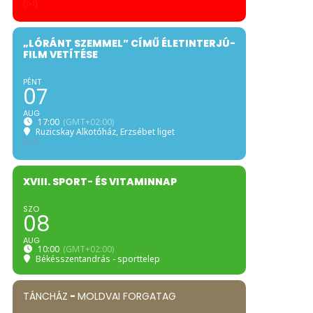
„LÓRÁNT SZEMMEL” CÍMŰ ÉLETINTERJÚ-
FILM VETÍTÉSE
PÉNT
07
AUG
17:00
(GMT+02:00)
Ruzicskay Alkotóház
, Erzsébet liget
XVIII. SPORT- ÉS VITAMINNAP
SZO
08
AUG
10:00
(GMT+02:00)
Békésszentandrás - sporttelep
TÁNCHÁZ
-
MOLDVAI FORGATAG