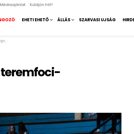
Médiaajánlat
Küldjön hírt!
NGOZÓ
EHETI EHETŐ
ÁLLÁS
SZARVASI UJSÁG
HIRD
n is
 teremfoci-