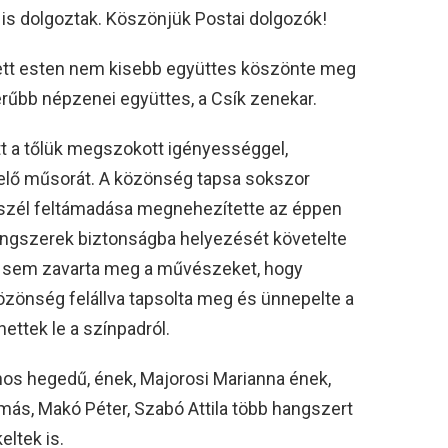
t is dolgoztak. Köszönjük Postai dolgozók!
zett esten nem kisebb együttes köszönte meg
rűbb népzenei együttes, a Csík zenekar.
tt a tőlük megszokott igényességgel,
 elő műsorát. A közönség tapsa sokszor
A szél feltámadása megnehezítette az éppen
angszerek biztonságba helyezését követelte
egő sem zavarta meg a művészeket, hogy
özönség felállva tapsolta meg és ünnepelte a
ettek le a színpadról.
ános hegedű, ének, Majorosi Marianna ének,
más, Makó Péter, Szabó Attila több hangszert
ltek is.