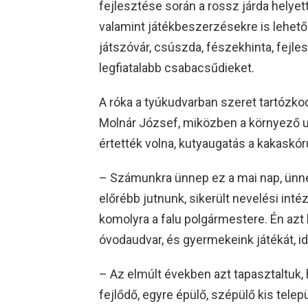
fejlesztése során a rossz járda helyet
valamint játékbeszerzésekre is lehetős
játszóvár, csúszda, fészekhinta, fejles
legfiatalabb csabacsűdieket.
A róka a tyúkudvarban szeret tartózko
Molnár József, miközben a környező ud
értették volna, kutyaugatás a kakaskór
– Számunkra ünnep ez a mai nap, ünnep
előrébb jutnunk, sikerült nevelési intéz
komolyra a falu polgármestere. Én azt
óvodaudvar, és gyermekeink játékát, id
– Az elmúlt években azt tapasztaltu
fejlődő, egyre épülő, szépülő kis tel