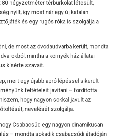
t 80 négyzetméter térburkolat létesült,
ég nyílt, így most nár egy új katalán
ztőjáték és egy rugós róka is szolgálja a
dni, de most az óvodaudvarba került, mondta
varokból, mintha a környék háziállatai
us kísérte szavait.
, mert egy újabb apró lépéssel sikerült
ményünk feltételeit javítani – fordította
 hiszem, hogy nagyon sokkal javult az
őtöltését, nevelését szolgálja.
k, hogy Csabacsűd egy nagyon dinamikusan
epülés – mondta sokadik csabacsűdi átadóján