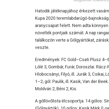
Gólgyártók–Lowland De
Hatodik játéknapjához érkezett vasárn
Kupa 2020 teremlabdarúgó-bajnokság.
aranycsapat felett. Nem adta könnyen
növelték pontjaik számát. A nap rang
találkozón verte a Gólgyártókat, zárás
veszte.
Eredmények: FC Gold–Csati Plusz 4–6, g
Lólé 3, Gombár, Furár, Doroszlai. Rácz
Hlobocsányi, Filyó, ill. Jurák 3, Csikai
1–2, gól: Paulik, ill. Kasik, Van der Bee
Moldván 2, Béni 2, Kis.
A góllövőlista élcsoportja. 14 gólos: S
(Gólgyártók). 10 gólos: Kasik Márk (Lo