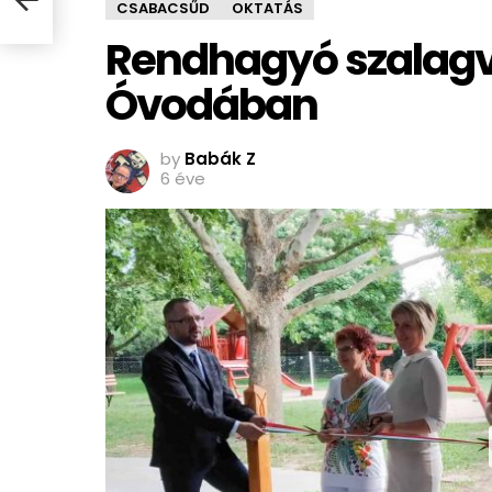
CSABACSŰD
OKTATÁS
Rendhagyó szalagv
Óvodában
by
Babák Z
6 éve