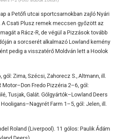
ers 1–2 (Fotó: Babák Zoltán)
ap a Petőfi utcai sportcsarnokban zajló Nyári
 A Csati Plusz remek meccsen győzött az
 magát a Rácz-R, de végül a Pizzások tovább
adóján a sorcserét alkalmazó Lowland kemény
ként pedig a visszatérő Moldván lett a Hoolok
ól: Zima, Szécsi, Zahorecz S., Altmann, ill.
-R Motor–Don Fredo Pizzéria 2–6, gól:
, Lólé, Tusjak, Galát. Gólgyártók–Lowland Deers
k. Hooligans–Nagyrét Farm 1–5, gól: Jelen, ill.
indel Roland (Liverpool). 11 gólos: Paulik Ádám
wland Deers).