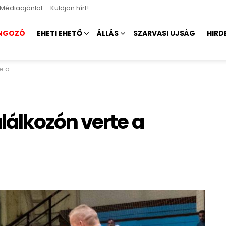
Médiaajánlat
Küldjön hírt!
NGOZÓ
EHETI EHETŐ
ÁLLÁS
SZARVASI UJSÁG
HIRD
tókat
álkozón verte a