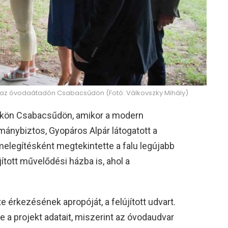
k az óvodaátadón Csabacsűdön (Fotó: Válkovszky Mihály)
tökön Csabacsűdön, amikor a modern
mánybiztos, Gyopáros Alpár látogatott a
elegítésként megtekintette a falu legújabb
jított művelődési házba is, ahol a
 érkezésének apropóját, a felújított udvart.
 a projekt adatait, miszerint az óvodaudvar