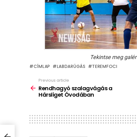
Tekintse meg galér
CÍMLAP
LABDARÚGÁS
TEREMFOCI
Previous article
See
more
Rendhagyó szalagvágás a
Hársliget Óvodában
get