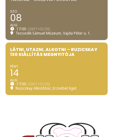
SZO
08
AUG
17:00
(GMT+02:00)
Tessedik Sámuel Múzeum
, Vajda Péter u. 1.
LÁTNI, UTAZNI, ALKOTNI – RUZICSKAY
130 KIÁLLÍTÁS MEGNYITÓJA
PÉNT
14
AUG
17:00
(GMT+02:00)
Ruzicskay Alkotóház
, Erzsébet liget