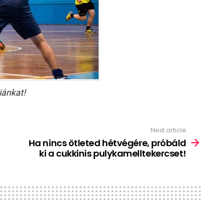
iánkat!
Next article
Ha nincs ötleted hétvégére, próbáld
ki a cukkinis pulykamelltekercset!