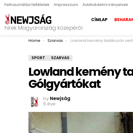
Felhasználási feltételek
Impresszum
Adatvédelmi irányelvek
CÍMLAP
BEHARA
hírek Magyarország közepéről
You are here:
Home
Szarvas
Lowland kemény találkozón verte a Gólgyár
SPORT
SZARVAS
Lowland kemény tal
Gólgyártókat
by
Newjság
6 éve