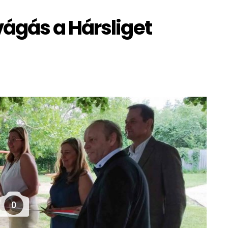
ágás a Hársliget
0