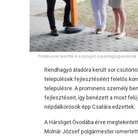
Politikusok feszítik a szalagot a pedagógusokna
Rendhagyó átadóra került sor csütör
települések fejlesztéséért felelős kor
településre. A prominens személy bem
fejlesztéseit, így benézett a most felú
népdalkörösök épp Csatára edzettek.
A Hársliget Óvodába érve megtekintette
Molnár József polgármester ismertette