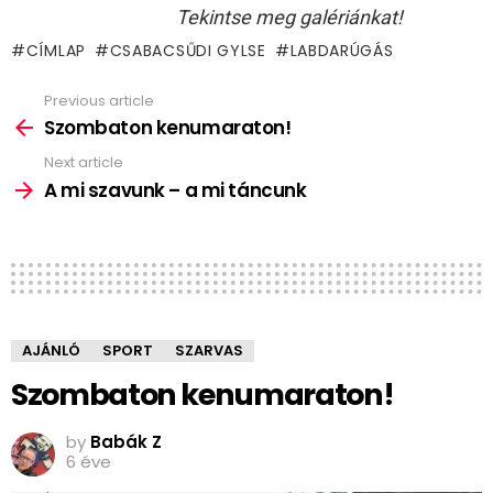
Tekintse meg galériánkat!
CÍMLAP
CSABACSŰDI GYLSE
LABDARÚGÁS
Previous article
See
more
Szombaton kenumaraton!
Next article
A mi szavunk – a mi táncunk
AJÁNLÓ
SPORT
SZARVAS
Szombaton kenumaraton!
by
Babák Z
6 éve