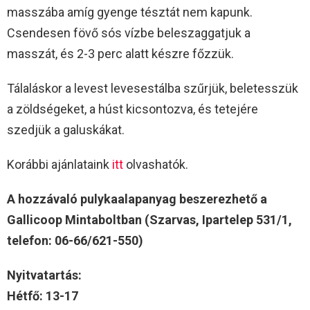
masszába amíg gyenge tésztát nem kapunk.
Csendesen fövő sós vízbe beleszaggatjuk a
masszát, és 2-3 perc alatt készre főzzük.
Tálaláskor a levest levesestálba szűrjük, beletesszük
a zöldségeket, a húst kicsontozva, és tetejére
szedjük a galuskákat.
Korábbi ajánlataink
itt
olvashatók.
A hozzávaló pulykaalapanyag beszerezhető a
Gallicoop Mintaboltban (Szarvas, Ipartelep 531/1,
telefon: 06-66/621-550)
Nyitvatartás:
Hétfő: 13-17