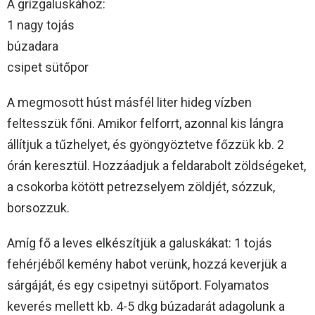
A grízgaluskához:
1 nagy tojás
búzadara
csipet sütőpor
A megmosott húst másfél liter hideg vízben
feltesszük főni. Amikor felforrt, azonnal kis lángra
állítjuk a tűzhelyet, és gyöngyöztetve főzzük kb. 2
órán keresztül. Hozzáadjuk a feldarabolt zöldségeket,
a csokorba kötött petrezselyem zöldjét, sózzuk,
borsozzuk.
Amíg fő a leves elkészítjük a galuskákat: 1 tojás
fehérjéből kemény habot verünk, hozzá keverjük a
sárgáját, és egy csipetnyi sütőport. Folyamatos
keverés mellett kb. 4-5 dkg búzadarát adagolunk a