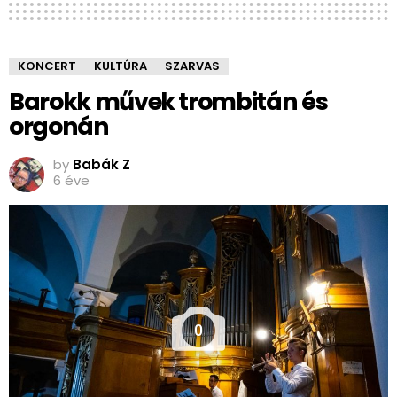
KONCERT
KULTÚRA
SZARVAS
Barokk művek trombitán és
orgonán
by
Babák Z
6 éve
0