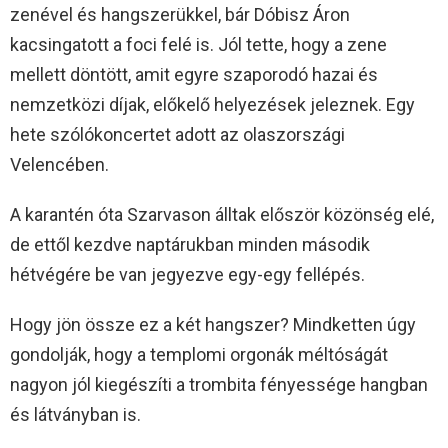
zenével és hangszerükkel, bár Dóbisz Áron
kacsingatott a foci felé is. Jól tette, hogy a zene
mellett döntött, amit egyre szaporodó hazai és
nemzetközi díjak, előkelő helyezések jeleznek. Egy
hete szólókoncertet adott az olaszországi
Velencében.
A karantén óta Szarvason álltak először közönség elé,
de ettől kezdve naptárukban minden második
hétvégére be van jegyezve egy-egy fellépés.
Hogy jön össze ez a két hangszer? Mindketten úgy
gondolják, hogy a templomi orgonák méltóságát
nagyon jól kiegészíti a trombita fényessége hangban
és látványban is.