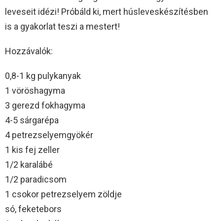
leveseit idézi! Próbáld ki, mert húsleveskészítésben
is a gyakorlat teszi a mestert!
Hozzávalók:
0,8-1 kg pulykanyak
1 vöröshagyma
3 gerezd fokhagyma
4-5 sárgarépa
4 petrezselyemgyökér
1 kis fej zeller
1/2 karalábé
1/2 paradicsom
1 csokor petrezselyem zöldje
só, feketebors