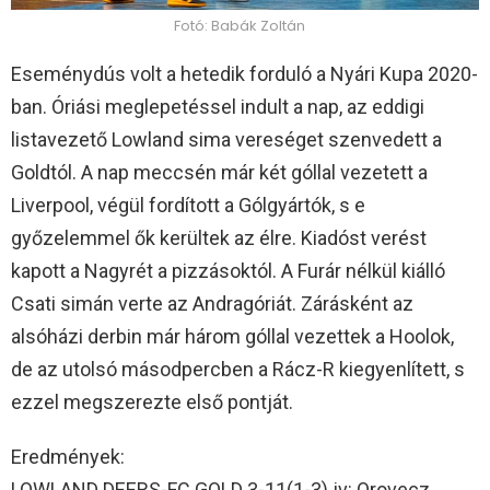
Fotó: Babák Zoltán
Eseménydús volt a hetedik forduló a Nyári Kupa 2020-
ban. Óriási meglepetéssel indult a nap, az eddigi
listavezető Lowland sima vereséget szenvedett a
Goldtól. A nap meccsén már két góllal vezetett a
Liverpool, végül fordított a Gólgyártók, s e
győzelemmel ők kerültek az élre. Kiadóst verést
kapott a Nagyrét a pizzásoktól. A Furár nélkül kiálló
Csati simán verte az Andragóriát. Zárásként az
alsóházi derbin már három góllal vezettek a Hoolok,
de az utolsó másodpercben a Rácz-R kiegyenlített, s
ezzel megszerezte első pontját.
Eredmények:
LOWLAND DEERS-FC GOLD 3-11(1-3) jv: Orovecz