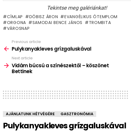
Tekintse meg galériánkat!
CÍMLAP
DÓBISZ ÁRON
EVANGÉLIKUS ÓTEMPLOM
ORGONA
SAMODAI BENCE JÁNOS
TROMBITA
VÁROSNAP
Previous article
See
more
Pulykanyakleves grízgaluskával
Next article
Vidám búcsú a színészektől – köszönet
Bettinek
AJÁNLATUNK HÉTVÉGÉRE
GASZTRONÓMIA
Pulykanyakleves grízgaluskával