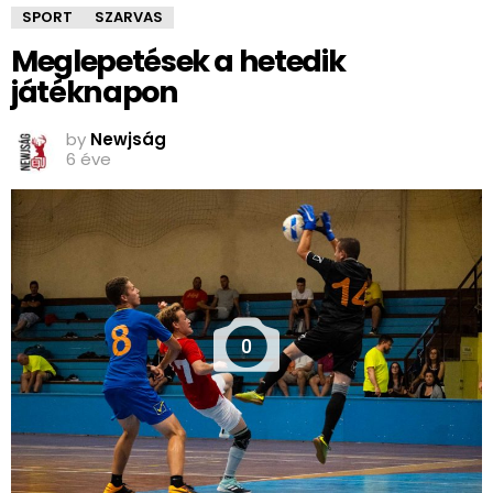
SPORT
SZARVAS
Meglepetések a hetedik
játéknapon
by
Newjság
6 éve
0