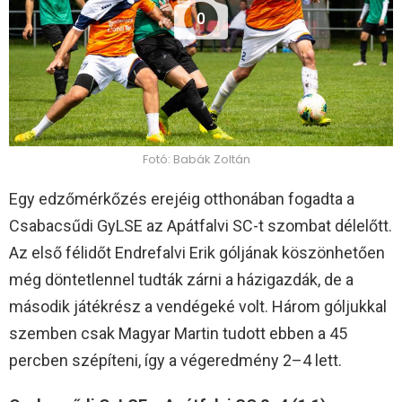
0
Fotó: Babák Zoltán
Egy edzőmérkőzés erejéig otthonában fogadta a
Csabacsűdi GyLSE az Apátfalvi SC-t szombat délelőtt.
Az első félidőt Endrefalvi Erik góljának köszönhetően
még döntetlennel tudták zárni a házigazdák, de a
második játékrész a vendégeké volt. Három góljukkal
szemben csak Magyar Martin tudott ebben a 45
percben szépíteni, így a végeredmény 2–4 lett.