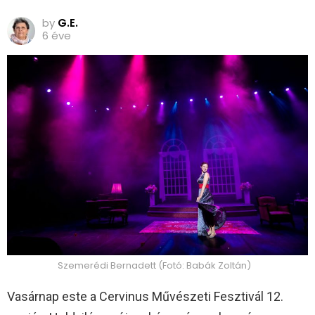
by
G.E.
6 éve
Szemerédi Bernadett (Fotó: Babák Zoltán)
Vasárnap este a Cervinus Művészeti Fesztivál 12.