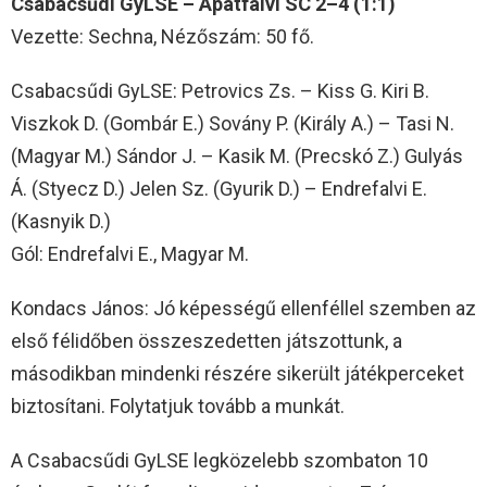
Csabacsűdi GyLSE – Apátfalvi SC 2–4 (1:1)
Vezette: Sechna, Nézőszám: 50 fő.
Csabacsűdi GyLSE: Petrovics Zs. – Kiss G. Kiri B.
Viszkok D. (Gombár E.) Sovány P. (Király A.) – Tasi N.
(Magyar M.) Sándor J. – Kasik M. (Precskó Z.) Gulyás
Á. (Styecz D.) Jelen Sz. (Gyurik D.) – Endrefalvi E.
(Kasnyik D.)
Gól: Endrefalvi E., Magyar M.
Kondacs János: Jó képességű ellenféllel szemben az
első félidőben összeszedetten játszottunk, a
másodikban mindenki részére sikerült játékperceket
biztosítani. Folytatjuk tovább a munkát.
A Csabacsűdi GyLSE legközelebb szombaton 10