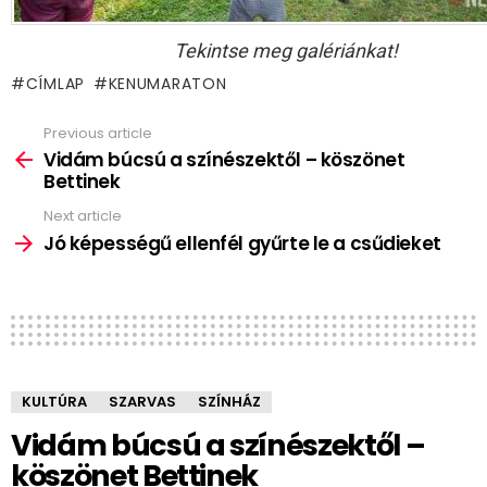
Tekintse meg galériánkat!
CÍMLAP
KENUMARATON
Previous article
See
more
Vidám búcsú a színészektől – köszönet
Bettinek
Next article
Jó képességű ellenfél gyűrte le a csűdieket
KULTÚRA
SZARVAS
SZÍNHÁZ
Vidám búcsú a színészektől –
köszönet Bettinek