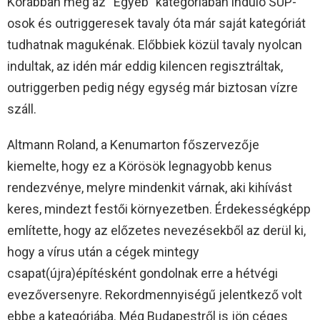
Korábban még az “Egyéb” kategóriában induló SUP-
osok és outriggeresek tavaly óta már saját kategóriát
tudhatnak magukénak. Előbbiek közül tavaly nyolcan
indultak, az idén már eddig kilencen regisztráltak,
outriggerben pedig négy egység már biztosan vízre
száll.
Altmann Roland, a Kenumarton főszervezője
kiemelte, hogy ez a Körösök legnagyobb kenus
rendezvénye, melyre mindenkit várnak, aki kihívást
keres, mindezt festői környezetben. Érdekességképp
említette, hogy az előzetes nevezésekből az derül ki,
hogy a vírus után a cégek mintegy
csapat(újra)építésként gondolnak erre a hétvégi
evezőversenyre. Rekordmennyiségű jelentkező volt
ebbe a kategóriába. Még Budapestről is jön céges