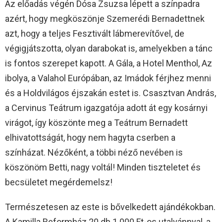
Az előadás végén Dósa Zsuzsa lépett a színpadra
azért, hogy megköszönje Szemerédi Bernadettnek
azt, hogy a teljes Fesztivált lábmerevítővel, de
végigjátszotta, olyan darabokat is, amelyekben a tánc
is fontos szerepet kapott. A Gála, a Hotel Menthol, Az
ibolya, a Valahol Európában, az Imádok férjhez menni
és a Holdvilágos éjszakán estet is. Csasztvan András,
a Cervinus Teátrum igazgatója adott át egy kosárnyi
virágot, így köszönte meg a Teátrum Bernadett
elhivatottságát, hogy nem hagyta cserben a
színházat. Nézőként, a többi néző nevében is
köszönöm Betti, nagy voltál! Minden tiszteletet és
becsületet megérdemelsz!
Természetesen az este is bővelkedett ajándékokban.
A Kamilla Reformház 20 db 1.000 Ft-os utalvánnyal, a