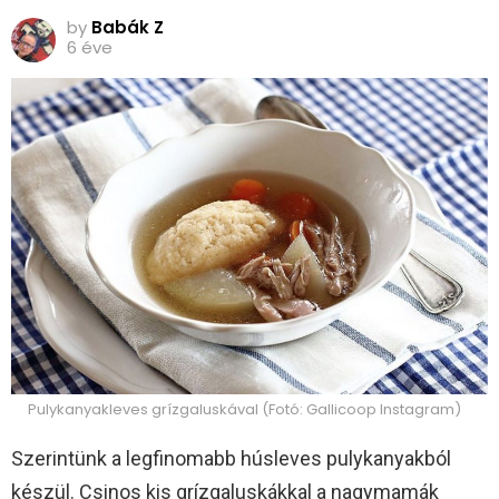
by
Babák Z
6 éve
Pulykanyakleves grízgaluskával (Fotó: Gallicoop Instagram)
Szerintünk a legfinomabb húsleves pulykanyakból
készül. Csinos kis grízgaluskákkal a nagymamák