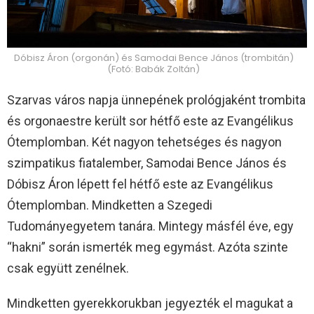
Dóbisz Áron (orgonán) és Samodai Bence János (trombitán)
(Fotó: Babák Zoltán)
Szarvas város napja ünnepének prológjaként trombita
és orgonaestre került sor hétfő este az Evangélikus
Ótemplomban. Két nagyon tehetséges és nagyon
szimpatikus fiatalember, Samodai Bence János és
Dóbisz Áron lépett fel hétfő este az Evangélikus
Ótemplomban. Mindketten a Szegedi
Tudományegyetem tanára. Mintegy másfél éve, egy
“hakni” során ismerték meg egymást. Azóta szinte
csak együtt zenélnek.
Mindketten gyerekkorukban jegyezték el magukat a