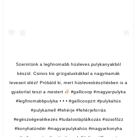
Szerintünk a legfinomabb húsleves pulykanyakból
készül. Csinos kis grízgaluskákkal a nagymamák
leveseit idézi! Próbáld ki, mert húsleveskészítésben is a
gyakorlat teszi a mestert
#gallicoop #magyarpulyka
#legfinomabbpulyka • • • #gallicoopzrt #pulykahús
#pulykamell #fehérje #fehérjeforrás
#egészségesétkezés #tudatostáplálkozás #süssfőzz
#konyhatündér #magyarpulykahús #magyarkonyha