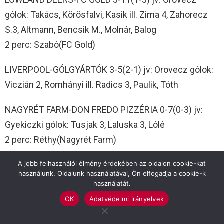
gólok: Takács, Körösfalvi, Kasik ill. Zima 4, Zahorecz
S.3, Altmann, Bencsik M., Molnár, Balog
2 perc: Szabó(FC Gold)
LIVERPOOL-GÓLGYÁRTÓK 3-5(2-1) jv: Orovecz gólok:
Viczián 2, Romhányi ill. Radics 3, Paulik, Tóth
NAGYRÉT FARM-DON FREDO PIZZÉRIA 0-7(0-3) jv:
Gyekiczki gólok: Tusjak 3, Laluska 3, Lólé
2 perc: Réthy(Nagyrét Farm)
ANDRAGÓRIA-CSATI PLUSZ KFT 2-6(2-2) jv: Gyekiczki
A jobb felhasználói élmény érdekében az oldalon cookie-kat
használunk. Oldalunk használatával, Ön elfogadja a cookie-k
gólok: Bozsó 2 ill. Lólé 3, Durucskó 3
használatát.
HOOLIGANS-RÁCZ-R MOTOR 5-5(1-0) jv: Gyekiczki
OK
Adatvédelmi irányelvek
gólok: Jelen 5 ill. Precskó 2, Szín, Deák, Tóth