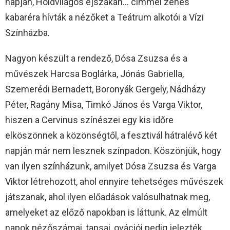
napján, Holdvilágos éjszakán… címmel zenés
kabaréra hívták a nézőket a Teátrum alkotói a Vízi
Színházba.
Nagyon készült a rendező, Dósa Zsuzsa és a
művészek Harcsa Boglárka, Jónás Gabriella,
Szemerédi Bernadett, Boronyák Gergely, Nádházy
Péter, Ragány Misa, Timkó János és Varga Viktor,
hiszen a Cervinus színészei egy kis időre
elköszönnek a közönségtől, a fesztivál hátralévő két
napján már nem lesznek színpadon. Köszönjük, hogy
van ilyen színházunk, amilyet Dósa Zsuzsa és Varga
Viktor létrehozott, ahol ennyire tehetséges művészek
játszanak, ahol ilyen előadások valósulhatnak meg,
amelyeket az előző napokban is láttunk. Az elmúlt
napok nézőszámai, tapsai, ovációi pedig jelezték,