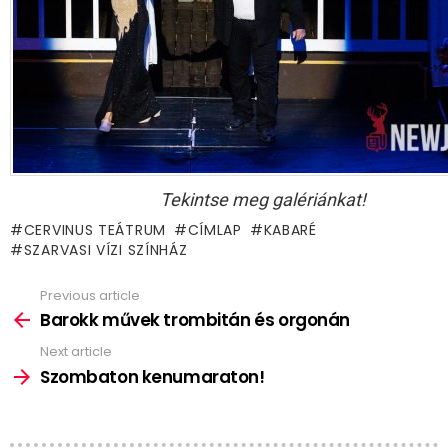
Tekintse meg galériánkat!
CERVINUS TEÁTRUM
CÍMLAP
KABARÉ
SZARVASI VÍZI SZÍNHÁZ
Previous article
See
more
Barokk művek trombitán és orgonán
Next article
Szombaton kenumaraton!