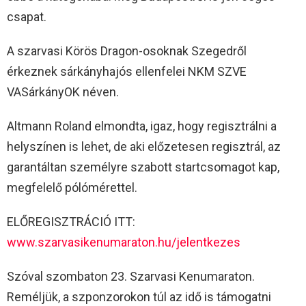
csapat.
A szarvasi Körös Dragon-osoknak Szegedről
érkeznek sárkányhajós ellenfelei NKM SZVE
VASárkányOK néven.
Altmann Roland elmondta, igaz, hogy regisztrálni a
helyszínen is lehet, de aki előzetesen regisztrál, az
garantáltan személyre szabott startcsomagot kap,
megfelelő pólómérettel.
ELŐREGISZTRÁCIÓ ITT:
www.szarvasikenumaraton.hu/jelentkezes
Szóval szombaton 23. Szarvasi Kenumaraton.
Reméljük, a szponzorokon túl az idő is támogatni