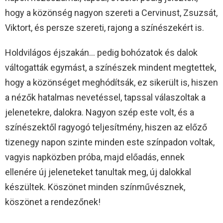
hogy a közönség nagyon szereti a Cervinust, Zsuzsát,
Viktort, és persze szereti, rajong a színészekért is.
Holdvilágos éjszakán… pedig bohózatok és dalok
váltogatták egymást, a színészek mindent megtettek,
hogy a közönséget meghódítsák, ez sikerült is, hiszen
a nézők hatalmas nevetéssel, tapssal válaszoltak a
jelenetekre, dalokra. Nagyon szép este volt, és a
színészektől ragyogó teljesítmény, hiszen az előző
tizenegy napon szinte minden este színpadon voltak,
vagyis napközben próba, majd előadás, ennek
ellenére új jeleneteket tanultak meg, új dalokkal
készültek. Köszönet minden színművésznek,
köszönet a rendezőnek!