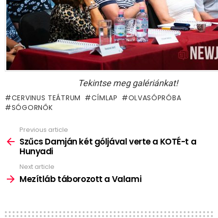
Tekintse meg galériánkat!
CERVINUS TEÁTRUM
CÍMLAP
OLVASÓPRÓBA
SÓGORNŐK
Previous article
See
more
Szűcs Damján két góljával verte a KOTÉ-t a
Hunyadi
Next article
Mezítláb táborozott a Valami