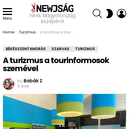
SEARCH
L
SWITCH
hírek Magyarország
SKIN
Menu
közepéről
You are here:
Home
Turizmus
A turizmus a tourinformosok szemével
BÉKÉSSZENTANDRÁS
SZARVAS
TURIZMUS
A turizmus a tourinformosok
szemével
by
Babák Z
6 éve