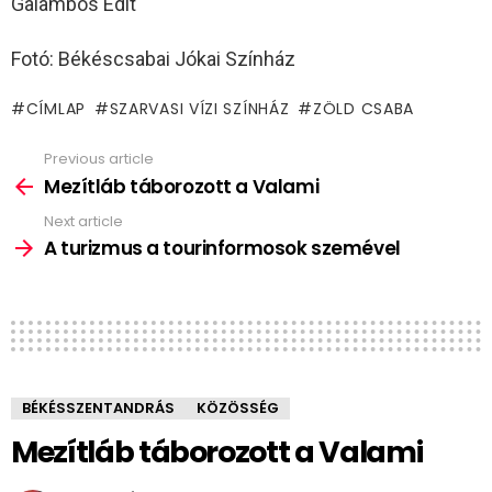
Galambos Edit
Fotó: Békéscsabai Jókai Színház
CÍMLAP
SZARVASI VÍZI SZÍNHÁZ
ZÖLD CSABA
Previous article
See
more
Mezítláb táborozott a Valami
Next article
A turizmus a tourinformosok szemével
BÉKÉSSZENTANDRÁS
KÖZÖSSÉG
Mezítláb táborozott a Valami