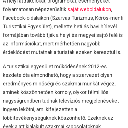
A helyi attrakciókat, programokat, eseményeket
folyamatosan népszerűsítik
saját weboldalukon
,
Facebook-oldalaikon (Szarvas Turizmus, Körös-menti
Turisztikai Egyesület), mellette heti és havi hírlevél
formájában továbbítják a helyi és megyei sajtó felé is
az információkat, mert mérhetően nagyobb
érdeklődést mutatnak a turisták ezeken keresztül is.
A turisztikai egyesület működésének 2012-es
kezdete óta elmondható, hogy a szervezet olyan
eredményes minőségi és szakmai munkát végez,
aminek köszönhetően komoly, olykor félmilliós
nagyságrendben tudnak televíziós megjelenéseket
ingyen lekötni, ami kifejezetten a
lobbitevékenységüknek köszönhető. Ezeknek az
évek alatt kialakult szakmai kapcsolatoknak