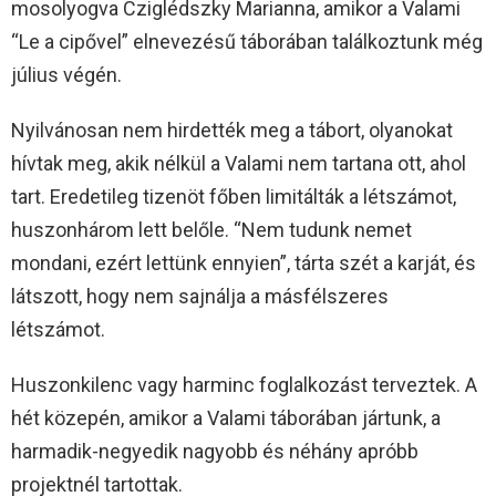
mosolyogva Cziglédszky Marianna, amikor a Valami
“Le a cipővel” elnevezésű táborában találkoztunk még
július végén.
Nyilvánosan nem hirdették meg a tábort, olyanokat
hívtak meg, akik nélkül a Valami nem tartana ott, ahol
tart. Eredetileg tizenöt főben limitálták a létszámot,
huszonhárom lett belőle. “Nem tudunk nemet
mondani, ezért lettünk ennyien”, tárta szét a karját, és
látszott, hogy nem sajnálja a másfélszeres
létszámot.
Huszonkilenc vagy harminc foglalkozást terveztek. A
hét közepén, amikor a Valami táborában jártunk, a
harmadik-negyedik nagyobb és néhány apróbb
projektnél tartottak.