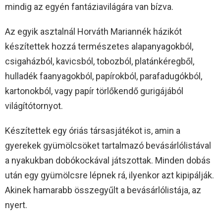
mindig az egyén fantáziavilágára van bízva.
Az egyik asztalnál Horváth Mariannék házikót
készítettek hozzá természetes alapanyagokból,
csigaházból, kavicsból, tobozból, platánkéregből,
hulladék faanyagokból, papírokból, parafadugókból,
kartonokból, vagy papír törlőkendő gurigájából
világítótornyot.
Készítettek egy óriás társasjátékot is, amin a
gyerekek gyümölcsöket tartalmazó bevásárlólistával
a nyakukban dobókockával játszottak. Minden dobás
után egy gyümölcsre lépnek rá, ilyenkor azt kipipálják.
Akinek hamarabb összegyűlt a bevásárlólistája, az
nyert.