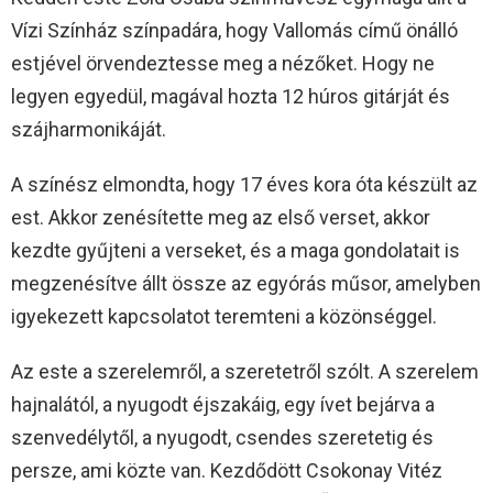
Vízi Színház színpadára, hogy Vallomás című önálló
estjével örvendeztesse meg a nézőket. Hogy ne
legyen egyedül, magával hozta 12 húros gitárját és
szájharmonikáját.
A színész elmondta, hogy 17 éves kora óta készült az
est. Akkor zenésítette meg az első verset, akkor
kezdte gyűjteni a verseket, és a maga gondolatait is
megzenésítve állt össze az egyórás műsor, amelyben
igyekezett kapcsolatot teremteni a közönséggel.
Az este a szerelemről, a szeretetről szólt. A szerelem
hajnalától, a nyugodt éjszakáig, egy ívet bejárva a
szenvedélytől, a nyugodt, csendes szeretetig és
persze, ami közte van. Kezdődött Csokonay Vitéz