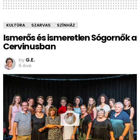
KULTÚRA
SZARVAS
SZÍNHÁZ
Ismerős és ismeretlen Sógornők a
Cervinusban
by
G.E.
6 éve
0