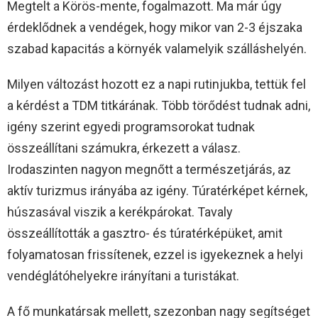
Megtelt a Körös-mente, fogalmazott. Ma már úgy
érdeklődnek a vendégek, hogy mikor van 2-3 éjszaka
szabad kapacitás a környék valamelyik szálláshelyén.
Milyen változást hozott ez a napi rutinjukba, tettük fel
a kérdést a TDM titkárának. Több törődést tudnak adni,
igény szerint egyedi programsorokat tudnak
összeállítani számukra, érkezett a válasz.
Irodaszinten nagyon megnőtt a természetjárás, az
aktív turizmus irányába az igény. Túratérképet kérnek,
húszasával viszik a kerékpárokat. Tavaly
összeállították a gasztro- és túratérképüket, amit
folyamatosan frissítenek, ezzel is igyekeznek a helyi
vendéglátóhelyekre irányítani a turistákat.
A fő munkatársak mellett, szezonban nagy segítséget