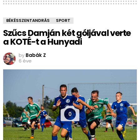
BÉKÉSSZENTANDRÁS
SPORT
Szűcs Damján két góljával verte
a KOTÉ-t a Hunyadi
by
Babák Z
6 éve
0