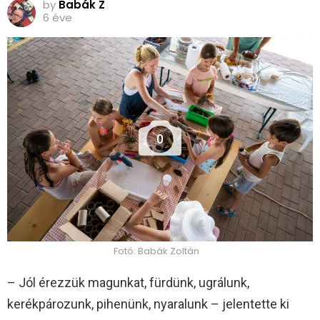
by
Babák Z
6 éve
0
Fotó: Babák Zoltán
– Jól érezzük magunkat, fürdünk, ugrálunk,
kerékpározunk, pihenünk, nyaralunk – jelentette ki