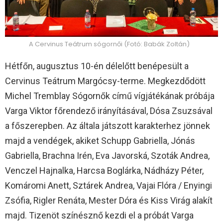
A Cervinus Teátrum sógornői (Fotó: Babák Zoltán)
Hétfőn, augusztus 10-én délelőtt benépesült a
Cervinus Teátrum Margócsy-terme. Megkezdődött
Michel Tremblay Sógornők című vígjátékának próbája
Varga Viktor főrendező irányításával, Dósa Zsuzsával
a főszerepben. Az általa játszott karakterhez jönnek
majd a vendégek, akiket Schupp Gabriella, Jónás
Gabriella, Brachna Irén, Eva Javorská, Szoták Andrea,
Venczel Hajnalka, Harcsa Boglárka, Nádházy Péter,
Komáromi Anett, Sztárek Andrea, Vajai Flóra / Enyingi
Zsófia, Rigler Renáta, Mester Dóra és Kiss Virág alakít
majd. Tizenöt színésznő kezdi el a próbát Varga