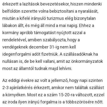
érkezett a lazítások bevezetésekor, hiszen mindenki
belföldön szerette volna bebiztosítani a nyaralását,
miután a kifelé irányuló turizmus elég bizonytalan
lábakon állt, és még áll mind a mai napig. Ehhez a
kormány apróbb támogatást nyújtott azzal a
rendeletével, amiben szabályozta, hogy a
vendégeknek december 31-ig nem kell
idegenforgalmi adót fizetniük. A szállásadóknak ha
nullásan is, de be kell vallani, amit az önkormányzatok
most az államtól tudnak majd lehívni.
Az eddigi évekre az volt a jellemző, hogy napi szinten
2-3 ajánlatkérés érkezett, amikor nem találtak szállást
a környéken. Most ez a szám 15-20-ra változott, ezzel
az iroda ilyen irányú forgalma is a többszörösére nőtt.