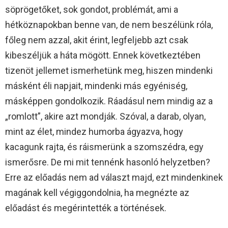
söprögetőket, sok gondot, problémát, ami a
hétköznapokban benne van, de nem beszélünk róla,
főleg nem azzal, akit érint, legfeljebb azt csak
kibeszéljük a háta mögött. Ennek következtében
tizenöt jellemet ismerhetünk meg, hiszen mindenki
másként éli napjait, mindenki más egyéniség,
másképpen gondolkozik. Ráadásul nem mindig az a
„romlott”, akire azt mondják. Szóval, a darab, olyan,
mint az élet, mindez humorba ágyazva, hogy
kacagunk rajta, és ráismerünk a szomszédra, egy
ismerősre. De mi mit tennénk hasonló helyzetben?
Erre az előadás nem ad választ majd, ezt mindenkinek
magának kell végiggondolnia, ha megnézte az
előadást és megérintették a történések.