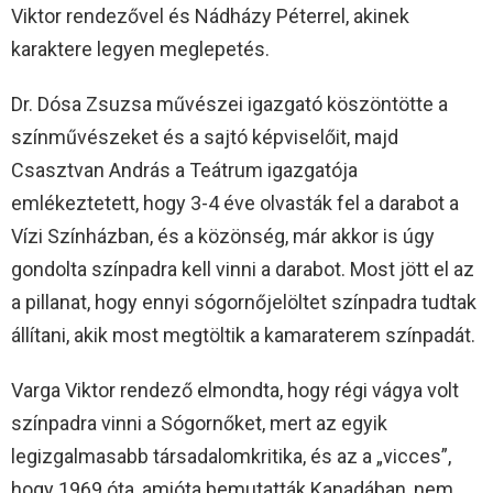
Viktor rendezővel és Nádházy Péterrel, akinek
karaktere legyen meglepetés.
Dr. Dósa Zsuzsa művészei igazgató köszöntötte a
színművészeket és a sajtó képviselőit, majd
Csasztvan András a Teátrum igazgatója
emlékeztetett, hogy 3-4 éve olvasták fel a darabot a
Vízi Színházban, és a közönség, már akkor is úgy
gondolta színpadra kell vinni a darabot. Most jött el az
a pillanat, hogy ennyi sógornőjelöltet színpadra tudtak
állítani, akik most megtöltik a kamaraterem színpadát.
Varga Viktor rendező elmondta, hogy régi vágya volt
színpadra vinni a Sógornőket, mert az egyik
legizgalmasabb társadalomkritika, és az a „vicces”,
hogy 1969 óta, amióta bemutatták Kanadában, nem