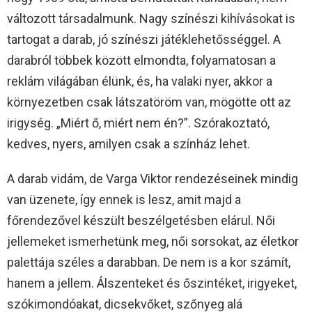
változott társadalmunk. Nagy színészi kihívásokat is
tartogat a darab, jó színészi játéklehetősséggel. A
darabról többek között elmondta, folyamatosan a
reklám világában élünk, és, ha valaki nyer, akkor a
környezetben csak látszatöröm van, mögötte ott az
irigység. „Miért ő, miért nem én?”. Szórakoztató,
kedves, nyers, amilyen csak a színház lehet.
A darab vidám, de Varga Viktor rendezéseinek mindig
van üzenete, így ennek is lesz, amit majd a
főrendezővel készült beszélgetésben elárul. Női
jellemeket ismerhetünk meg, női sorsokat, az életkor
palettája széles a darabban. De nem is a kor számít,
hanem a jellem. Álszenteket és őszintéket, irigyeket,
szókimondóakat, dicsekvőket, szőnyeg alá