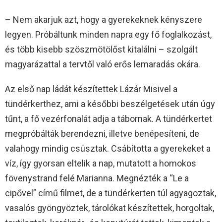
– Nem akarjuk azt, hogy a gyerekeknek kényszere
legyen. Próbáltunk minden napra egy fő foglalkozást,
és több kisebb szöszmötölőst kitalálni – szolgált
magyarázattal a tervtől való erős lemaradás okára.
Az első nap ládát készítettek Lázár Misivel a
tündérkerthez, ami a későbbi beszélgetések után úgy
tűnt, a fő vezérfonalát adja a tábornak. A tündérkertet
megpróbálták berendezni, illetve benépesíteni, de
valahogy mindig csúsztak. Csábította a gyerekeket a
víz, így gyorsan eltelik a nap, mutatott a homokos
fövenystrand felé Marianna. Megnézték a “Le a
cipővel” című filmet, de a tündérkerten túl agyagoztak,
vasalós gyöngyöztek, tárolókat készítettek, horgoltak,