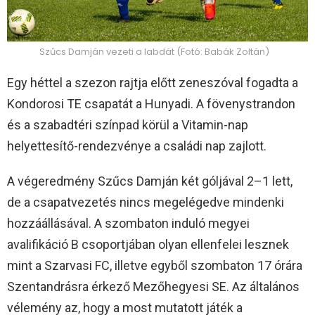
Szűcs Damján vezeti a labdát (Fotó: Babák Zoltán)
Egy héttel a szezon rajtja előtt zeneszóval fogadta a
Kondorosi TE csapatát a Hunyadi. A fövenystrandon
és a szabadtéri színpad körül a Vitamin-nap
helyettesítő-rendezvénye a családi nap zajlott.
A végeredmény Szűcs Damján két góljával 2–1 lett,
de a csapatvezetés nincs megelégedve mindenki
hozzáállásával. A szombaton induló megyei
avalifikáció B csoportjában olyan ellenfelei lesznek
mint a Szarvasi FC, illetve egyből szombaton 17 órára
Szentandrásra érkező Mezőhegyesi SE. Az általános
vélemény az, hogy a most mutatott játék a