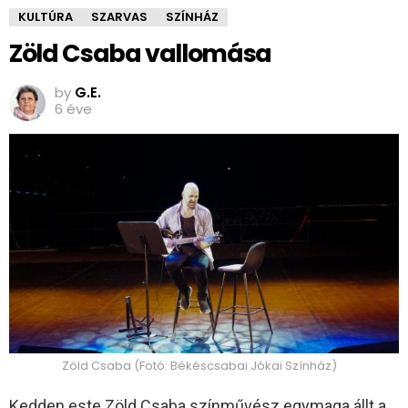
KULTÚRA
SZARVAS
SZÍNHÁZ
Zöld Csaba vallomása
by
G.E.
6 éve
Zöld Csaba (Fotó: Békéscsabai Jókai Színház)
Kedden este Zöld Csaba színművész egymaga állt a