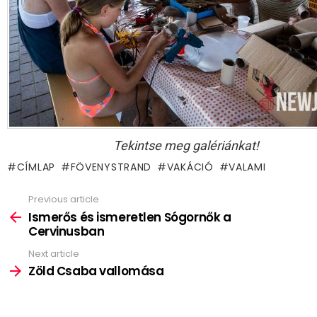
Tekintse meg galériánkat!
CÍMLAP
FÖVENYSTRAND
VAKÁCIÓ
VALAMI
Previous article
See
more
Ismerős és ismeretlen Sógornők a
Cervinusban
Next article
Zöld Csaba vallomása