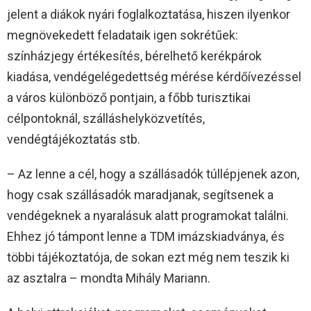
jelent a diákok nyári foglalkoztatása, hiszen ilyenkor
megnövekedett feladataik igen sokrétűek:
színházjegy értékesítés, bérelhető kerékpárok
kiadása, vendégelégedettség mérése kérdőívezéssel
a város különböző pontjain, a főbb turisztikai
célpontoknál, szálláshelyközvetítés,
vendégtájékoztatás stb.
– Az lenne a cél, hogy a szállásadók túllépjenek azon,
hogy csak szállásadók maradjanak, segítsenek a
vendégeknek a nyaralásuk alatt programokat találni.
Ehhez jó támpont lenne a TDM imázskiadványa, és
többi tájékoztatója, de sokan ezt még nem teszik ki
az asztalra – mondta Mihály Mariann.