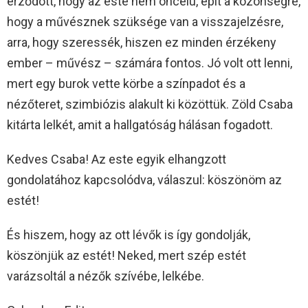
érződött, hogy az este nem öncélú, épít a közönségre,
hogy a művésznek szüksége van a visszajelzésre,
arra, hogy szeressék, hiszen ez minden érzékeny
ember – művész – számára fontos. Jó volt ott lenni,
mert egy burok vette körbe a színpadot és a
nézőteret, szimbiózis alakult ki közöttük. Zöld Csaba
kitárta lelkét, amit a hallgatóság hálásan fogadott.
Kedves Csaba! Az este egyik elhangzott
gondolatához kapcsolódva, válaszul: köszönöm az
estét!
És hiszem, hogy az ott lévők is így gondolják,
köszönjük az estét! Neked, mert szép estét
varázsoltál a nézők szívébe, lelkébe.