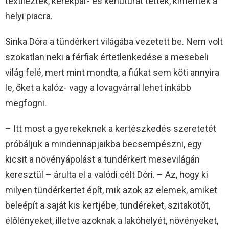
textileztek, kerékpár- és kenutúrát tettek, kimentek a
helyi piacra.
Sinka Dóra a tündérkert világába vezetett be. Nem volt
szokatlan neki a férfiak értetlenkedése a mesebeli
világ felé, mert mint mondta, a fiúkat sem köti annyira
le, őket a kalóz- vagy a lovagvárral lehet inkább
megfogni.
– Itt most a gyerekeknek a kertészkedés szeretetét
próbáljuk a mindennapjaikba becsempészni, egy
kicsit a növényápolást a tündérkert mesevilágán
keresztül – árulta el a valódi célt Dóri. – Az, hogy ki
milyen tündérkertet épít, mik azok az elemek, amiket
beleépít a saját kis kertjébe, tündéreket, szitakötőt,
élőlényeket, illetve azoknak a lakóhelyét, növényeket,