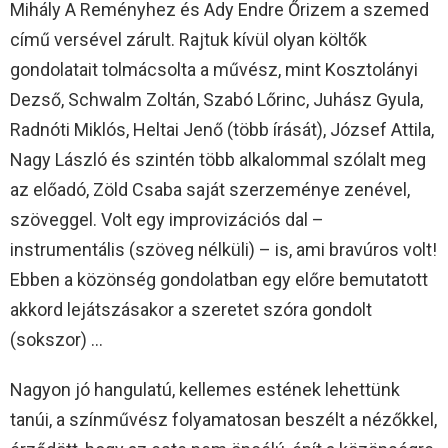
Mihály A Reményhez és Ady Endre Őrizem a szemed
című versével zárult. Rajtuk kívül olyan költők
gondolatait tolmácsolta a művész, mint Kosztolányi
Dezső, Schwalm Zoltán, Szabó Lőrinc, Juhász Gyula,
Radnóti Miklós, Heltai Jenő (több írását), József Attila,
Nagy László és szintén több alkalommal szólalt meg
az előadó, Zöld Csaba saját szerzeménye zenével,
szöveggel. Volt egy improvizációs dal –
instrumentális (szöveg nélküli) – is, ami bravúros volt!
Ebben a közönség gondolatban egy előre bemutatott
akkord lejátszásakor a szeretet szóra gondolt
(sokszor) …
Nagyon jó hangulatú, kellemes estének lehettünk
tanúi, a színművész folyamatosan beszélt a nézőkkel,