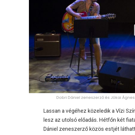
Dobri Dániel zeneszerző és Jókai Ágnes
Lassan a végéhez közeledik a Vízi Sz
lesz az utolsó előadás. Hétfőn két fi
Dániel zeneszerző közös estjét láthat