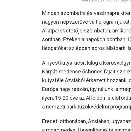
Nyestkutya a Körösvölgyi 
Minden szombatra és vasárnapra kiterj
nagyon népszerűvé vált programjukat, 
Állatpark vetetője szombaton, amikor
sorában. Ezeken a napokon pontban 10 
látogatókat az éppen soros állatparki la
A nyestkutya kicsit kilóg a Körösvölgyi
Kárpát-medence őshonos fajait szere
kutyaféle Ázsiából érkezett hozzánk, d
Európa nagy részén, így nálunk is megve
ilyen, 15-20 éve az Alföldön is előfordu
a nemzeti park túzokvédelmi programj
Eredeti otthonában, Ázsiában, ugyanaz
a mosómedve. Hasonlítanak is egymás