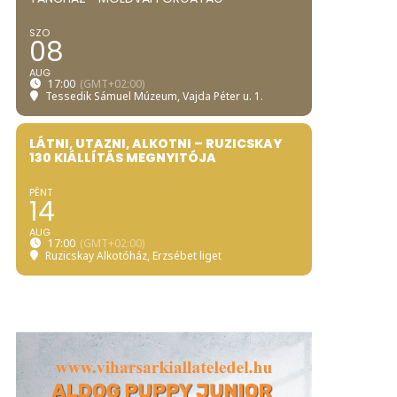
SZO
08
AUG
17:00
(GMT+02:00)
Tessedik Sámuel Múzeum
, Vajda Péter u. 1.
LÁTNI, UTAZNI, ALKOTNI – RUZICSKAY
130 KIÁLLÍTÁS MEGNYITÓJA
PÉNT
14
AUG
17:00
(GMT+02:00)
Ruzicskay Alkotóház
, Erzsébet liget