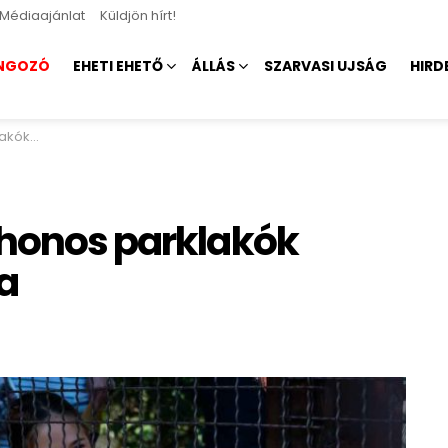
Médiaajánlat
Küldjön hírt!
NGOZÓ
EHETI EHETŐ
ÁLLÁS
SZARVASI UJSÁG
HIRD
stkutya
shonos parklakók
a