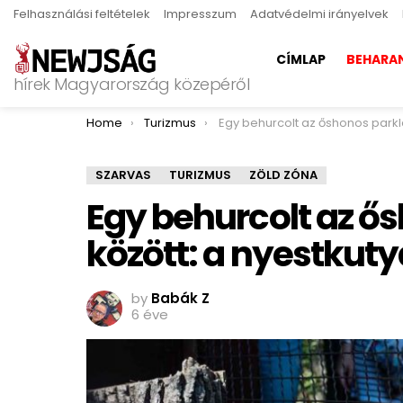
Felhasználási feltételek
Impresszum
Adatvédelmi irányelvek
CÍMLAP
BEHARA
hírek Magyarország közepéről
You are here:
Home
Turizmus
Egy behurcolt az őshonos parklakók között: a nye
SZARVAS
TURIZMUS
ZÖLD ZÓNA
Egy behurcolt az ő
között: a nyestkuty
by
Babák Z
6 éve