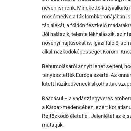
néven ismerik. Mindkettő kutyaalkatú 
mosómedve a fák lombkoronájában is, a
táplálékát, a földön fészkelő madarakra,
Jól halászik, telente lékhalászik, szi
növényi hajtásokat is. Igazi túlélő, s
alkalmazkodóképességét Körömi Krisz
Behurcolásáról annyit lehet sejteni, h
tenyésztették Európa szerte. Az onna
kitett házikedvencek alkothattak sza
Ráadásul – a vadászfegyveres embere
a Kárpát-medencében, ezért korlátlan
Rejtőzködő életet él. Jelenlétét az éj
mutatják.