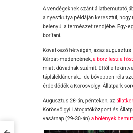
A vendégeknek szánt állatbemutatójában
a nyestkutya példáján keresztül, hogy
belenyúl a természet rendjébe. Egy-egy
borítani.
Következő hétvégén, azaz augusztus 
Kárpát-medencének,
a borz lesz a fő
miatt dúvadnak számít. Ettől eltekintve
táplálékláncnak… de bővebben róla sz
érdeklődők a Körösvölgyi Állatpark sor
Augusztus 28-án, pénteken, az
állatke
Körösvölgyi Látogatóközpont és Állat
vasárnap (29-30-án)
a bölények bemut