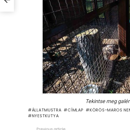
Tekintse meg galér
ÁLLATMUSTRA
CÍMLAP
KÖRÖS-MAROS NEM
NYESTKUTYA
Previous article
See