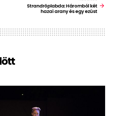
Strandröplabda: Háromból két
hazai arany és egy ezüst
lött