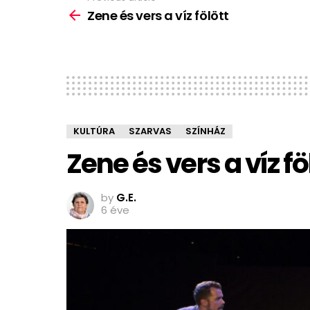
more
Zene és vers a víz fölött
KULTÚRA
SZARVAS
SZÍNHÁZ
Zene és vers a víz fö
by
G.E.
6 éve