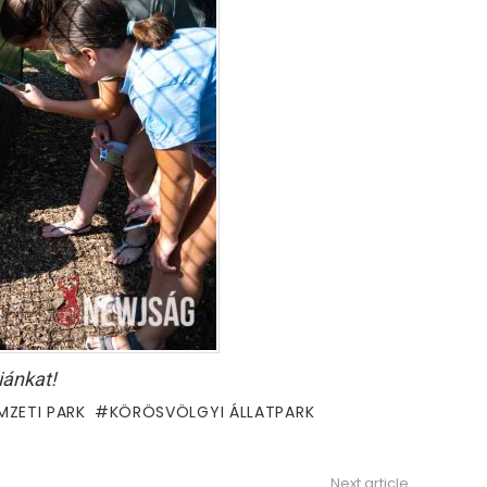
iánkat!
ZETI PARK
KÖRÖSVÖLGYI ÁLLATPARK
Next article