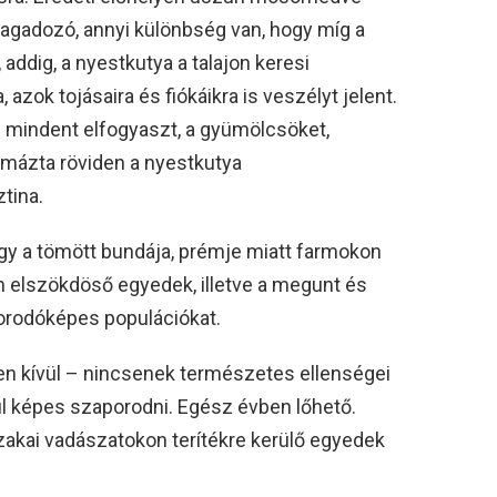
ragadozó, annyi különbség van, hogy míg a
ddig, a nyestkutya a talajon keresi
 azok tojásaira és fiókáikra is veszélyt jelent.
nte mindent elfogyaszt, a gyümölcsöket,
ommázta röviden a nyestkutya
tina.
ogy a tömött bundája, prémje miatt farmokon
n elszökdöső egyedek, illetve a megunt és
porodóképes populációkat.
n kívül – nincsenek természetes ellenségei
ul képes szaporodni. Egész évben lőhető.
szakai vadászatokon terítékre kerülő egyedek