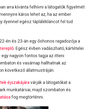
 arra kívánta felhívni a látogatók figyelmét
 mennyire káros lehet az, ha az ember
 ilyennel egész táplálékláncot fel tud
22-én és 23-án egy őshonos ragadozója a
szereplő
. Egész évben vadászható, kártételei
 egy nagyon fontos tagja az itteni
ombaton és vasárnap hallhatnak az
on következő állatmustráján.
rtek éjszakájára
várják a látogatókat a
park munkatársai, majd szombaton és
atása
fog megtörténni.