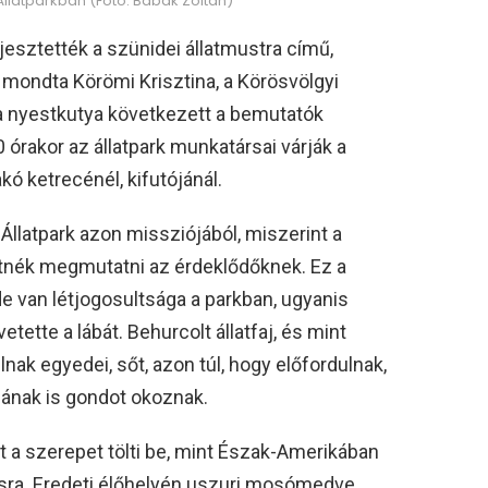
Állatparkban (Fotó: Babák Zoltán)
esztették a szünidei állatmustra című,
mondta Körömi Krisztina, a Körösvölgyi
 a nyestkutya következett a bemutatók
órakor az állatpark munkatársai várják a
kó ketrecénél, kifutójánál.
 Állatpark azon missziójából, miszerint a
tnék megmutatni az érdeklődőknek. Ez a
e van létjogosultsága a parkban, ugyanis
tette a lábát. Behurcolt állatfaj, és mint
lnak egyedei, sőt, azon túl, hogy előfordulnak,
ának is gondot okoznak.
t a szerepet tölti be, mint Észak-Amerikában
ra. Eredeti élőhelyén uszuri mosómedve