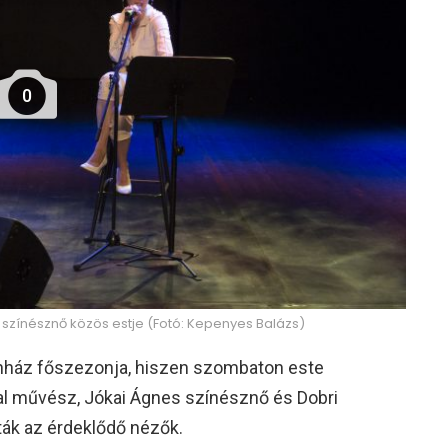
0
 színésznő közös estje (Fotó: Kepenyes Balázs)
ínház főszezonja, hiszen szombaton este
atal művész, Jókai Ágnes színésznő és Dobri
ták az érdeklődő nézők.