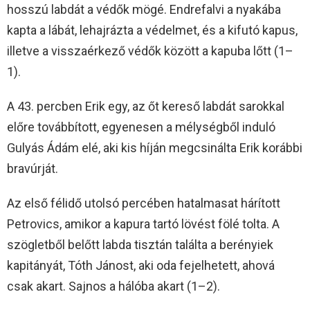
hosszú labdát a védők mögé. Endrefalvi a nyakába
kapta a lábát, lehajrázta a védelmet, és a kifutó kapus,
illetve a visszaérkező védők között a kapuba lőtt (1–
1).
A 43. percben Erik egy, az őt kereső labdát sarokkal
előre továbbított, egyenesen a mélységből induló
Gulyás Ádám elé, aki kis híján megcsinálta Erik korábbi
bravúrját.
Az első félidő utolsó percében hatalmasat hárított
Petrovics, amikor a kapura tartó lövést fölé tolta. A
szögletből belőtt labda tisztán találta a berényiek
kapitányát, Tóth Jánost, aki oda fejelhetett, ahová
csak akart. Sajnos a hálóba akart (1–2).