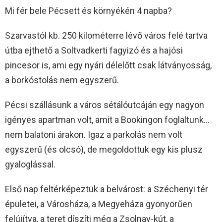
Mi fér bele Pécsett és környékén 4 napba?
Szarvastól kb. 250 kilométerre lévő város felé tartva
útba ejthető a Soltvadkerti fagyizó és a hajósi
pincesor is, ami egy nyári délelőtt csak látványosság,
a borkóstolás nem egyszerű.
Pécsi szállásunk a város sétálóutcáján egy nagyon
igényes apartman volt, amit a Bookingon foglaltunk…
nem balatoni árakon. Igaz a parkolás nem volt
egyszerű (és olcsó), de megoldottuk egy kis plusz
gyaloglással.
Első nap feltérképeztük a belvárost: a Széchenyi tér
épületei, a Városháza, a Megyeháza gyönyörűen
felújítva, a teret díszíti még a Zsolnay-kút, a