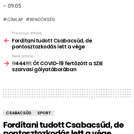
– 09:05
CÍMLAP
RENDŐRSÉG
Previous article
See
more
Fordítani tudott Csabacsűd, de
pontosztozkodás lett a vége
Next article
!!444!!!: Öt COVID-19 fertőzött a SZIE
szarvasi gólyatáborában
CSABACSŰD
SPORT
Fordítani tudott Csabacsűd, de
pontosztozkodás lett a vége