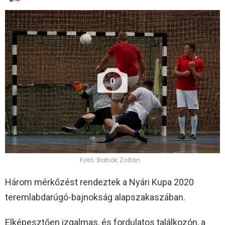
0
Fotó: Babák Zoltán
Három mérkőzést rendeztek a Nyári Kupa 2020
teremlabdarúgó-bajnokság alapszakaszában.
Elképesztően izgalmas, és fordulatos találkozón, a