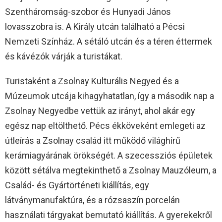
Szentháromság-szobor és Hunyadi János
lovasszobra is. A Király utcán található a Pécsi
Nemzeti Színház. A sétáló utcán és a téren éttermek
és kávézók várják a turistákat.
Turistaként a Zsolnay Kulturális Negyed és a
Múzeumok utcája kihagyhatatlan, így a második nap a
Zsolnay Negyedbe vettük az irányt, ahol akár egy
egész nap eltölthető. Pécs ékköveként emlegeti az
útleírás a Zsolnay család itt működő világhírű
kerámiagyárának örökségét. A szecessziós épületek
között sétálva megtekinthető a Zsolnay Mauzóleum, a
Család- és Gyártörténeti kiállítás, egy
látványmanufaktúra, és a rózsaszín porcelán
használati tárgyakat bemutató kiállítás. A gyerekekről