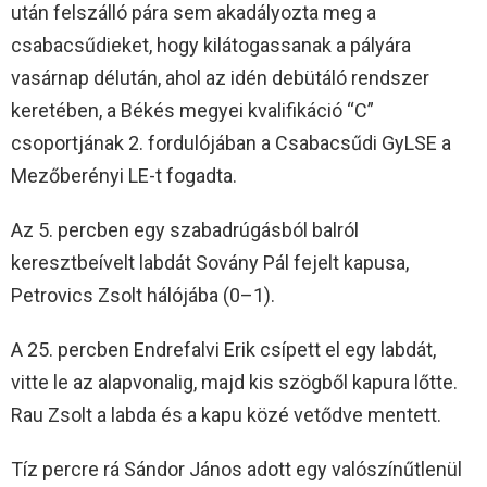
után felszálló pára sem akadályozta meg a
csabacsűdieket, hogy kilátogassanak a pályára
vasárnap délután, ahol az idén debütáló rendszer
keretében, a Békés megyei kvalifikáció “C”
csoportjának 2. fordulójában a Csabacsűdi GyLSE a
Mezőberényi LE-t fogadta.
Az 5. percben egy szabadrúgásból balról
keresztbeívelt labdát Sovány Pál fejelt kapusa,
Petrovics Zsolt hálójába (0–1).
A 25. percben Endrefalvi Erik csípett el egy labdát,
vitte le az alapvonalig, majd kis szögből kapura lőtte.
Rau Zsolt a labda és a kapu közé vetődve mentett.
Tíz percre rá Sándor János adott egy valószínűtlenül