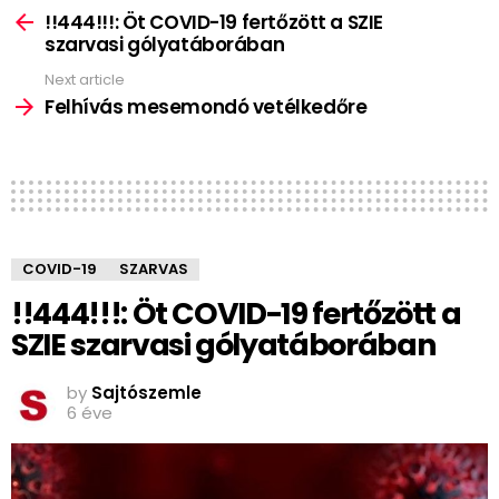
more
!!444!!!: Öt COVID-19 fertőzött a SZIE
szarvasi gólyatáborában
Next article
Felhívás mesemondó vetélkedőre
COVID-19
SZARVAS
!!444!!!: Öt COVID-19 fertőzött a
SZIE szarvasi gólyatáborában
by
Sajtószemle
6 éve