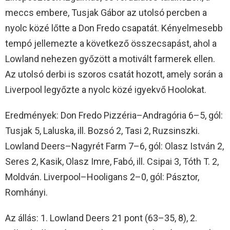
meccs embere, Tusjak Gábor az utolsó percben a
nyolc közé lőtte a Don Fredo csapatát. Kényelmesebb
tempó jellemezte a következő összecsapást, ahol a
Lowland nehezen győzött a motivált farmerek ellen.
Az utolsó derbi is szoros csatát hozott, amely során a
Liverpool legyőzte a nyolc közé igyekvő Hoolokat.
Eredmények: Don Fredo Pizzéria–Andragória 6–5, gól:
Tusjak 5, Laluska, ill. Bozsó 2, Tasi 2, Ruzsinszki.
Lowland Deers–Nagyrét Farm 7–6, gól: Olasz István 2,
Seres 2, Kasik, Olasz Imre, Fabó, ill. Csipai 3, Tóth T. 2,
Moldván. Liverpool–Hooligans 2–0, gól: Pásztor,
Romhányi.
Az állás: 1. Lowland Deers 21 pont (63–35, 8), 2.