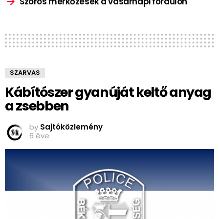
Szoros mérkőzések a vasárnapi fordulón
SZARVAS
Kábítószer gyanúját keltő anyag
a zsebben
by
Sajtóközlemény
6 éve