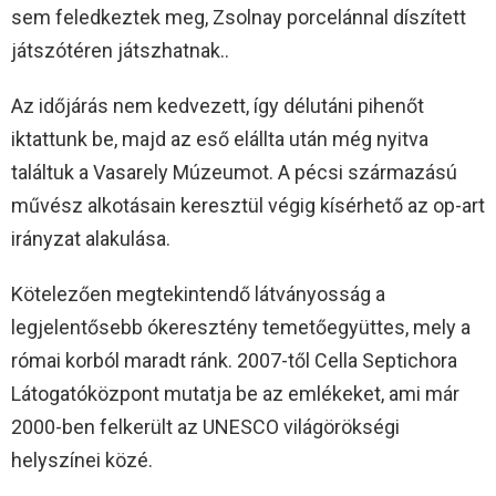
sem feledkeztek meg, Zsolnay porcelánnal díszített
játszótéren játszhatnak..
Az időjárás nem kedvezett, így délutáni pihenőt
iktattunk be, majd az eső elállta után még nyitva
találtuk a Vasarely Múzeumot. A pécsi származású
művész alkotásain keresztül végig kísérhető az op-art
irányzat alakulása.
Kötelezően megtekintendő látványosság a
legjelentősebb ókeresztény temetőegyüttes, mely a
római korból maradt ránk. 2007-től Cella Septichora
Látogatóközpont mutatja be az emlékeket, ami már
2000-ben felkerült az UNESCO világörökségi
helyszínei közé.