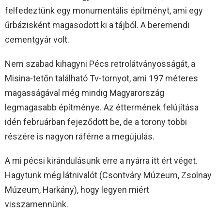
felfedeztünk egy monumentális építményt, ami egy
űrbázisként magasodott ki a tájból. A beremendi
cementgyár volt.
Nem szabad kihagyni Pécs retrolátványosságát, a
Misina-tetőn található Tv-tornyot, ami 197 méteres
magasságával még mindig Magyarország
legmagasabb építménye. Az éttermének felújítása
idén februárban fejeződött be, de a torony többi
részére is nagyon ráférne a megújulás.
A mi pécsi kirándulásunk erre a nyárra itt ért véget.
Hagytunk még látnivalót (Csontváry Múzeum, Zsolnay
Múzeum, Harkány), hogy legyen miért
visszamennünk.