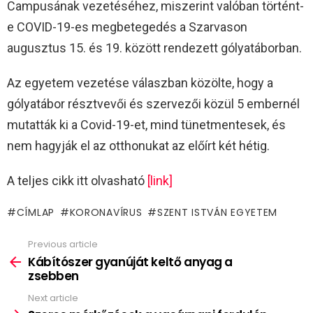
Campusának vezetéséhez, miszerint valóban történt-
e COVID-19-es megbetegedés a Szarvason
augusztus 15. és 19. között rendezett gólyatáborban.
Az egyetem vezetése válaszban közölte, hogy a
gólyatábor résztvevői és szervezői közül 5 embernél
mutatták ki a Covid-19-et, mind tünetmentesek, és
nem hagyják el az otthonukat az előírt két hétig.
A teljes cikk itt olvasható
[link]
CÍMLAP
KORONAVÍRUS
SZENT ISTVÁN EGYETEM
Previous article
See
more
Kábítószer gyanúját keltő anyag a
zsebben
Next article