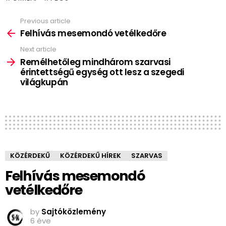
Previous article
See
more
Felhívás mesemondó vetélkedőre
Next article
Remélhetőleg mindhárom szarvasi
érintettségű egység ott lesz a szegedi
világkupán
KÖZÉRDEKŰ
KÖZÉRDEKŰ HÍREK
SZARVAS
Felhívás mesemondó
vetélkedőre
by
Sajtóközlemény
6 éve