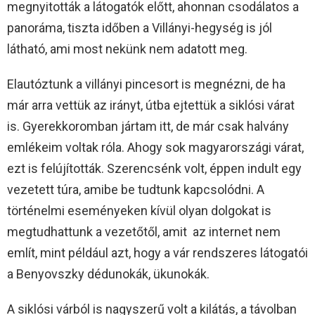
megnyitották a látogatók előtt, ahonnan csodálatos a
panoráma, tiszta időben a Villányi-hegység is jól
látható, ami most nekünk nem adatott meg.
Elautóztunk a villányi pincesort is megnézni, de ha
már arra vettük az irányt, útba ejtettük a siklósi várat
is. Gyerekkoromban jártam itt, de már csak halvány
emlékeim voltak róla. Ahogy sok magyarországi várat,
ezt is felújították. Szerencsénk volt, éppen indult egy
vezetett túra, amibe be tudtunk kapcsolódni. A
történelmi eseményeken kívül olyan dolgokat is
megtudhattunk a vezetőtől, amit az internet nem
említ, mint például azt, hogy a vár rendszeres látogatói
a Benyovszky dédunokák, ükunokák.
A siklósi várból is nagyszerű volt a kilátás, a távolban