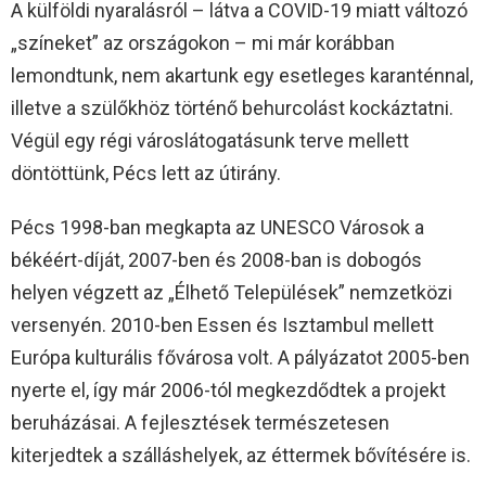
A külföldi nyaralásról – látva a COVID-19 miatt változó
„színeket” az országokon – mi már korábban
lemondtunk, nem akartunk egy esetleges karanténnal,
illetve a szülőkhöz történő behurcolást kockáztatni.
Végül egy régi városlátogatásunk terve mellett
döntöttünk, Pécs lett az útirány.
Pécs 1998-ban megkapta az UNESCO Városok a
békéért-díját, 2007-ben és 2008-ban is dobogós
helyen végzett az „Élhető Települések” nemzetközi
versenyén. 2010-ben Essen és Isztambul mellett
Európa kulturális fővárosa volt. A pályázatot 2005-ben
nyerte el, így már 2006-tól megkezdődtek a projekt
beruházásai. A fejlesztések természetesen
kiterjedtek a szálláshelyek, az éttermek bővítésére is.