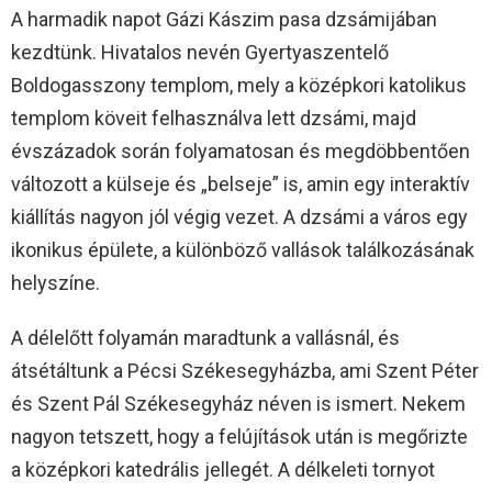
A harmadik napot Gázi Kászim pasa dzsámijában
kezdtünk. Hivatalos nevén Gyertyaszentelő
Boldogasszony templom, mely a középkori katolikus
templom köveit felhasználva lett dzsámi, majd
évszázadok során folyamatosan és megdöbbentően
változott a külseje és „belseje” is, amin egy interaktív
kiállítás nagyon jól végig vezet. A dzsámi a város egy
ikonikus épülete, a különböző vallások találkozásának
helyszíne.
A délelőtt folyamán maradtunk a vallásnál, és
átsétáltunk a Pécsi Székesegyházba, ami Szent Péter
és Szent Pál Székesegyház néven is ismert. Nekem
nagyon tetszett, hogy a felújítások után is megőrizte
a középkori katedrális jellegét. A délkeleti tornyot