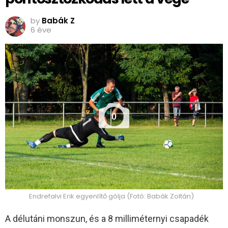
by
Babák Z
6 éve
0
Endrefalvi Erik egyenlítő gólja (Fotó: Babák Zoltán)
A délutáni monszun, és a 8 milliméternyi csapadék