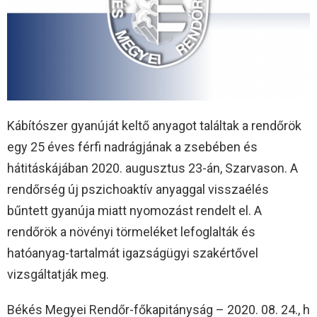
Kábítószer gyanúját keltő anyagot találtak a rendőrök
egy 25 éves férfi nadrágjának a zsebében és
hátitáskájában 2020. augusztus 23-án, Szarvason. A
rendőrség új pszichoaktív anyaggal visszaélés
bűntett gyanúja miatt nyomozást rendelt el. A
rendőrök a növényi törmeléket lefoglalták és
hatóanyag-tartalmát igazságügyi szakértővel
vizsgáltatják meg.
Békés Megyei Rendőr-főkapitányság – 2020. 08. 24., h