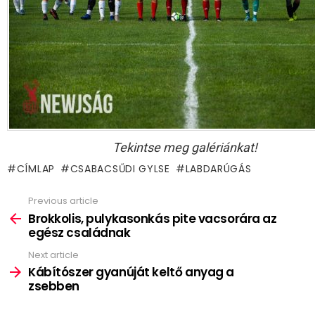
Tekintse meg galériánkat!
CÍMLAP
CSABACSŰDI GYLSE
LABDARÚGÁS
Previous article
See
more
Brokkolis, pulykasonkás pite vacsorára az
egész családnak
Next article
Kábítószer gyanúját keltő anyag a
zsebben