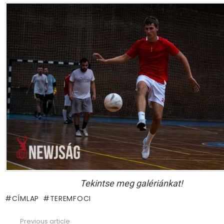
Tekintse meg galériánkat!
CÍMLAP
TEREMFOCI
Previous article
See