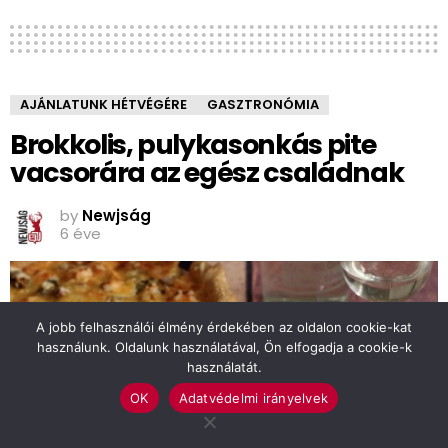
AJÁNLATUNK HÉTVÉGÉRE
GASZTRONÓMIA
Brokkolis, pulykasonkás pite
vacsorára az egész családnak
by
Newjság
6 éve
A jobb felhasználói élmény érdekében az oldalon cookie-kat
használunk. Oldalunk használatával, Ön elfogadja a cookie-k
használatát.
OK
Adatvédelmi irányelvek