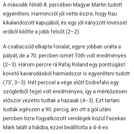
A második félidő 8. percében Magyar Martin tudott
egyenlíteni. Harmincról jól vette észre, hogy Rau
kikalandozott kapujából, és egy jól irányzott lövéssel
erőből kilőtte a jobb felsőt (2–2).
A csabacsűd elkapta fonalat, egyre jobban uralta a
pályát, de a 70. percben ismét Tóth volt eredményes
(2–3). Három percre rá Rafaj Roland egy pontrúgást
követő kavarodásból harmadszor is egyenlíteni tudott
(73′, 3–3). Hét perccel a vége előtt Endrefalvi egy
szögletből fejjel volt eredményes, így a mérkőzésen
először vezetni tudtak a hazaiak (4–3). Ezt tartani
tudták egészen a 90. percig, ám ott a gól utáni
percben tízre fogyatkozott vendégek közül Fazekas
Márk talált a hálóba, ezzel beállította a 4-4-es