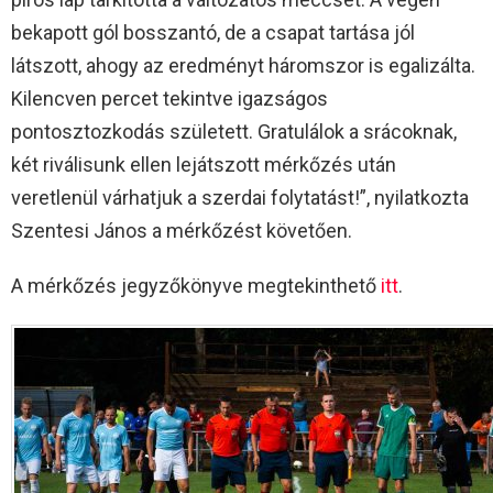
bekapott gól bosszantó, de a csapat tartása jól
látszott, ahogy az eredményt háromszor is egalizálta.
Kilencven percet tekintve igazságos
pontosztozkodás született. Gratulálok a srácoknak,
két riválisunk ellen lejátszott mérkőzés után
veretlenül várhatjuk a szerdai folytatást!”, nyilatkozta
Szentesi János a mérkőzést követően.
A mérkőzés jegyzőkönyve megtekinthető
itt
.