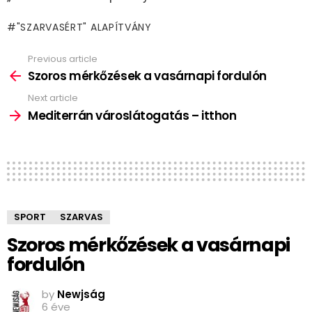
"SZARVASÉRT" ALAPÍTVÁNY
Previous article
See
more
Szoros mérkőzések a vasárnapi fordulón
Next article
Mediterrán városlátogatás – itthon
SPORT
SZARVAS
Szoros mérkőzések a vasárnapi
fordulón
by
Newjság
6 éve