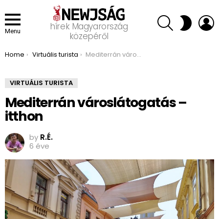
SEARCH
L
SWITCH
hírek Magyarország
SKIN
Menu
közepéről
You are here:
Home
Virtuális turista
Mediterrán városlátogatás – itthon
VIRTUÁLIS TURISTA
Mediterrán városlátogatás –
itthon
by
R.É.
6 éve