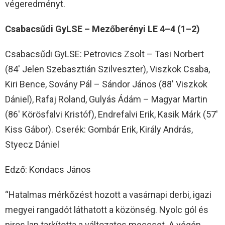
végeredményt.
Csabacsűdi GyLSE – Mezőberényi LE 4–4 (1–2)
Csabacsűdi GyLSE: Petrovics Zsolt – Tasi Norbert
(84′ Jelen Szebasztián Szilveszter), Viszkok Csaba,
Kiri Bence, Sovány Pál – Sándor János (88′ Viszkok
Dániel), Rafaj Roland, Gulyás Ádám – Magyar Martin
(86′ Körösfalvi Kristóf), Endrefalvi Erik, Kasik Márk (57′
Kiss Gábor). Cserék: Gombár Erik, Király András,
Styecz Dániel
Edző: Kondacs János
“Hatalmas mérkőzést hozott a vasárnapi derbi, igazi
megyei rangadót láthatott a közönség. Nyolc gól és
piros lap tarkította a változatos meccset. A végén