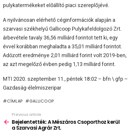
pulykatermékeket előállító piaci szereplőjévé.
A nyilvánosan elérhető céginformációk alapján a
szarvasi székhelyű Gallicoop Pulykafeldolgozó Zrt.
árbevétele tavaly 36,56 milliárd forintot tett ki, egy
évvel korábban meghaladta a 35,01 milliárd forintot.
Adózott eredménye 2,01 milliárd forint volt 2019-ben,
az azt megelőző évben pedig 1,13 milliárd forint.
MTI 2020. szeptember 11., péntek 18:02 – bfn \ gfp –
Gazdaság-élelmiszeripar
CÍMLAP
GALLICOOP
Previous article
See
more
Bejelentették: A Mészáros Csoporthoz kerül
a Szarvasi Agrár Zrt.