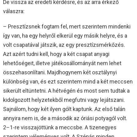
De vissza az eredeti kérdésre, és az arra érkező
válaszra:
– Presztízsnek fogtam fel, mert szerintem mindenki
így van, ha egy helyről elkerül egy másik helyre, és a
volt csapatával játszik, az egy presztízsmérkőzés.
Azt azért tudni kell, hogy a két csapat anyagi
lehetőségeit, illetve játékosállományát nem lehet
összehasonlítani. Majdhogynem két osztálynyi
különbség van, és ezt szerintem mind a két meccsen
sikerült eltüntetni. A hétvégén és most sem tudtak a
kidolgozott helyzetekből megfutni vagy lejátszani.
Sajnálom, hogy két ilyen gólt kaptunk. Az első talán
annyira nem is, de a második az óriási potyagól volt.
2–1-re visszajöttünk a meccsbe. A tizenegyes
szerintem véleményes volt. A Szénás minden