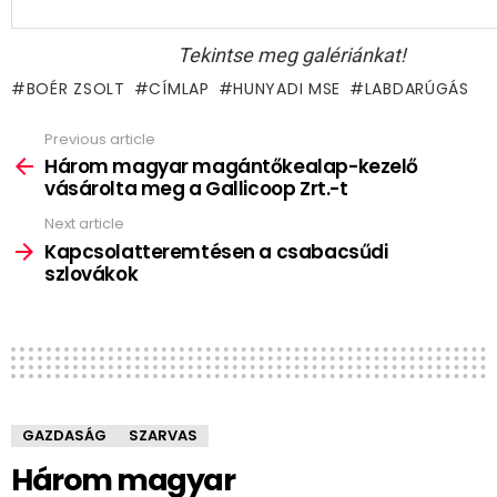
Tekintse meg galériánkat!
BOÉR ZSOLT
CÍMLAP
HUNYADI MSE
LABDARÚGÁS
Previous article
See
more
Három magyar magántőkealap-kezelő
vásárolta meg a Gallicoop Zrt.-t
Next article
Kapcsolatteremtésen a csabacsűdi
szlovákok
GAZDASÁG
SZARVAS
Három magyar