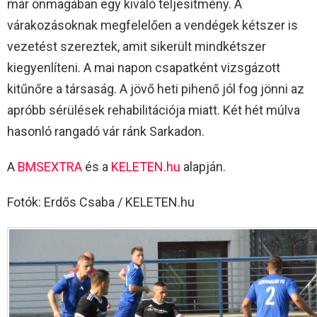
már önmagában egy kiváló teljesítmény. A
várakozásoknak megfelelően a vendégek kétszer is
vezetést szereztek, amit sikerült mindkétszer
kiegyenlíteni. A mai napon csapatként vizsgázott
kitűnőre a társaság. A jövő heti pihenő jól fog jönni az
apróbb sérülések rehabilitációja miatt. Két hét múlva
hasonló rangadó vár ránk Sarkadon.
A
BMSEXTRA
és a
KELETEN.hu
alapján.
Fotók: Erdős Csaba / KELETEN.hu