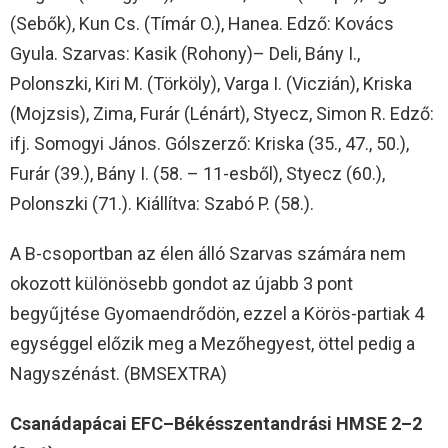
(Sebők), Kun Cs. (Tímár O.), Hanea. Edző: Kovács
Gyula. Szarvas: Kasik (Rohony)– Deli, Bány I.,
Polonszki, Kiri M. (Törköly), Varga I. (Viczián), Kriska
(Mojzsis), Zima, Furár (Lénárt), Styecz, Simon R. Edző:
ifj. Somogyi János. Gólszerző: Kriska (35., 47., 50.),
Furár (39.), Bány I. (58. – 11-esből), Styecz (60.),
Polonszki (71.). Kiállítva: Szabó P. (58.).
A B-csoportban az élen álló Szarvas számára nem
okozott különösebb gondot az újabb 3 pont
begyűjtése Gyomaendrődön, ezzel a Körös-partiak 4
egységgel előzik meg a Mezőhegyest, öttel pedig a
Nagyszénást. (BMSEXTRA)
Csanádapácai EFC–Békésszentandrási HMSE 2–2