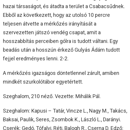
hazai társaságot, és átadta a terület a Csabacsűdnek.
Ebből az következett, hogy az utolsó 10 percre
teljesen átvette a mérkőzés irányítását a
szervezetten játszó vendég csapat, amit a
hosszabbítás perceiben gólra is tudott váltani. Egy
beadás után a hosszún érkező Gulyás Ádám tudott
fejjel eredményes lenni. 2-2.
A mérkőzés igazságos döntetlennel zárult, amiben
mindkét szurkolótábor egyetértett.
Szeghalom, 210 néző. Vezette: Mihálik Pál.
Szeghalom: Kapusi – Tatár, Vincze L., Nagy M., Takács,
Baksai, Paulik, Seres, Zsombok K., László L., Darányi.
Cserék: Gedó, Tófalvi, Réti, Balogh R., Cserna D. Edző: