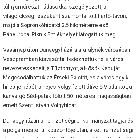
túlnyomórészt nádasokkal szegélyezett, a
világörökség részeként számontartott Fertő-tavon,
majd a Sopronkőhidától 3,5 kilométerre eső
Páneurópai Piknik Emlékhelyet látogattuk meg.
Vasárnap úton Dunaegyházára a királynék városában
Veszprémben kisvasúttal fedezhettük fel a város
nevezetességeit, a Tűztornyot, a Hősök Kapuját.
Megcsodálhattuk az Érseki Palotát, és a város egyik
híres jelképét, a Fejes-völgy felett átívelő Viaduktot, a
kanyargó Séd-patak fölött 50 méteres magasságban
emelt Szent István Völgyhidat.
Dunaegyházán a nemzetiségi önkormányzat tagjai és
a polgármester úr köszöntője után, a két nemzetiségi