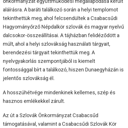
önkormányzat együttműködési megállapodása került
aláírásra. A baráti találkozó során a helyi templomot
tekinthettük meg, ahol felcsendültek a Csabacsűdi
Hagyományőrző Népdalkör szlovák és magyar nyelvű
dalcsokor-összeállításai. A tájházban felidéződött a
múlt, ahol a helyi szlovákság használati tárgyait,
berendezési tárgyait tekinthettük meg. A
nyelvgyakorlás szempontjából is kiemelt
fontossággal bírt a találkozó, hiszen Dunaegyházán is
jelentős szlovákság él.
A hosszúhétvége mindenkinek kellemes, szép és
hasznos emlékekkel zárult.
Az út a Szlovák Önkormányzat Csabacsűd
támogatásával, valamint a Csabacsűdi Szlovák Kör