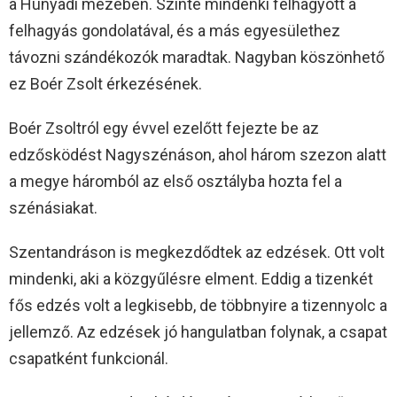
a Hunyadi mezében. Szinte mindenki felhagyott a
felhagyás gondolatával, és a más egyesülethez
távozni szándékozók maradtak. Nagyban köszönhető
ez Boér Zsolt érkezésének.
Boér Zsoltról egy évvel ezelőtt fejezte be az
edzősködést Nagyszénáson, ahol három szezon alatt
a megye háromból az első osztályba hozta fel a
szénásiakat.
Szentandráson is megkezdődtek az edzések. Ott volt
mindenki, aki a közgyűlésre elment. Eddig a tizenkét
fős edzés volt a legkisebb, de többnyire a tizennyolc a
jellemző. Az edzések jó hangulatban folynak, a csapat
csapatként funkcionál.