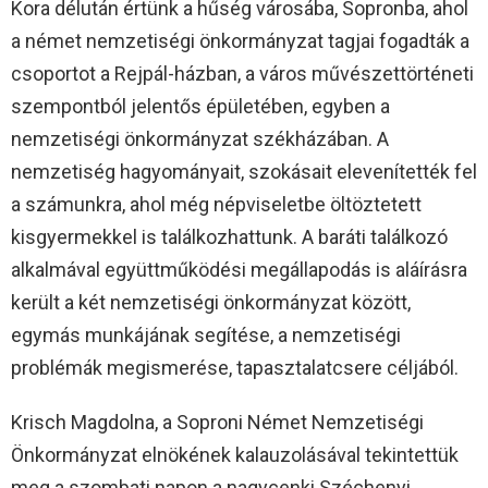
Kora délután értünk a hűség városába, Sopronba, ahol
a német nemzetiségi önkormányzat tagjai fogadták a
csoportot a Rejpál-házban, a város művészettörténeti
szempontból jelentős épületében, egyben a
nemzetiségi önkormányzat székházában. A
nemzetiség hagyományait, szokásait elevenítették fel
a számunkra, ahol még népviseletbe öltöztetett
kisgyermekkel is találkozhattunk. A baráti találkozó
alkalmával együttműködési megállapodás is aláírásra
került a két nemzetiségi önkormányzat között,
egymás munkájának segítése, a nemzetiségi
problémák megismerése, tapasztalatcsere céljából.
Krisch Magdolna, a Soproni Német Nemzetiségi
Önkormányzat elnökének kalauzolásával tekintettük
meg a szombati napon a nagycenki Széchenyi