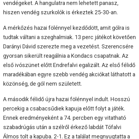
vendégeket. A hangulatra nem lehetett panasz,
hiszen vendég szurkolók is érkeztek 25-30-an.
A mérkőzés hazai fölénnyel kezdődött, amit gólra is
tudtak váltani a szeghalmiak. 13 perc játékot követően
Darányi Dávid szerezte meg a vezetést. Szerencsére
gyorsan sikerült reagálnia a Kondacs csapatnak. Az
első ivószünet előtt Endrefalvi egalizált. Az első félidő
maradékában egyre szebb vendég akciókat láthatott a
közönség, de gól nem született.
A második félidő újra hazai fölénnyel indult. Hosszú
percekig a csabacsűdiek kapuja előtt folyt a játék.
Ennek eredményeként a 74. percben egy vitatható
szabadrúgás után a szélről érkező labdát Tófalvi
Álmos tolt a kapuba. 2-1. Ez a találat megnyugtatta a