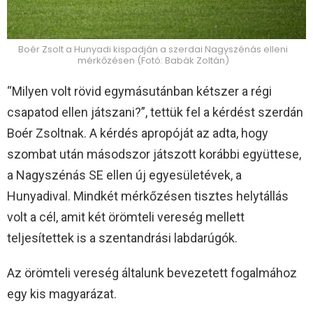
Boér Zsolt a Hunyadi kispadján a szerdai Nagyszénás elleni
mérkőzésen (Fotó: Babák Zoltán)
“Milyen volt rövid egymásutánban kétszer a régi
csapatod ellen játszani?”, tettük fel a kérdést szerdán
Boér Zsoltnak. A kérdés apropóját az adta, hogy
szombat után másodszor játszott korábbi együttese,
a Nagyszénás SE ellen új egyesületévek, a
Hunyadival. Mindkét mérkőzésen tisztes helytállás
volt a cél, amit két örömteli vereség mellett
teljesítettek is a szentandrási labdarúgók.
Az örömteli vereség általunk bevezetett fogalmához
egy kis magyarázat.