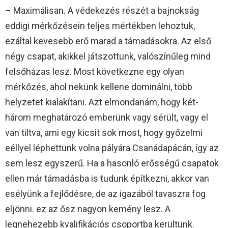
– Maximálisan. A védekezés részét a bajnokság
eddigi mérkőzésein teljes mértékben lehoztuk,
ezáltal kevesebb erő marad a támadásokra. Az első
négy csapat, akikkel játszottunk, valószínűleg mind
felsőházas lesz. Most következne egy olyan
mérkőzés, ahol nekünk kellene dominálni, több
helyzetet kialakítani. Azt elmondanám, hogy két-
három meghatározó emberünk vagy sérült, vagy el
van tiltva, ami egy kicsit sok most, hogy győzelmi
eéllyel léphettünk volna pályára Csanádapácán, így az
sem lesz egyszerű. Ha a hasonló erősségű csapatok
ellen már támadásba is tudunk építkezni, akkor van
esélyünk a fejlődésre, de az igazából tavaszra fog
eljönni. ez az ősz nagyon kemény lesz. A
legnehezebb kvalifikációs csoportba kerültünk.