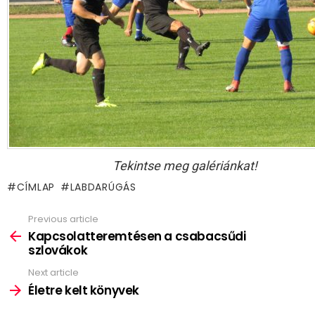
Tekintse meg galériánkat!
CÍMLAP
LABDARÚGÁS
Previous article
See
more
Kapcsolatteremtésen a csabacsűdi
szlovákok
Next article
Életre kelt könyvek