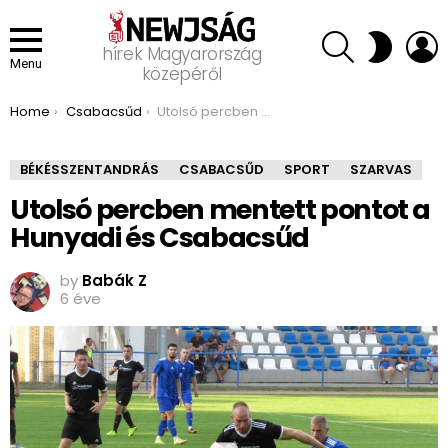
SEARCH
L
SWITCH
hírek Magyarország
SKIN
Menu
közepéről
You are here:
Home
Csabacsűd
Utolsó percben mentett pontot a Hunyadi és Csabacsűd
BÉKÉSSZENTANDRÁS
CSABACSŰD
SPORT
SZARVAS
Utolsó percben mentett pontot a
Hunyadi és Csabacsűd
by
Babák Z
6 éve