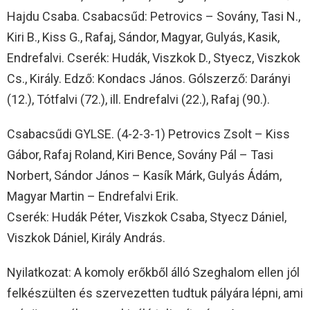
Hajdu Csaba. Csabacsűd: Petrovics – Sovány, Tasi N.,
Kiri B., Kiss G., Rafaj, Sándor, Magyar, Gulyás, Kasik,
Endrefalvi. Cserék: Hudák, Viszkok D., Styecz, Viszkok
Cs., Király. Edző: Kondacs János. Gólszerző: Darányi
(12.), Tótfalvi (72.), ill. Endrefalvi (22.), Rafaj (90.).
Csabacsűdi GYLSE. (4-2-3-1) Petrovics Zsolt – Kiss
Gábor, Rafaj Roland, Kiri Bence, Sovány Pál – Tasi
Norbert, Sándor János – Kasík Márk, Gulyás Ádám,
Magyar Martin – Endrefalvi Erik.
Cserék: Hudák Péter, Viszkok Csaba, Styecz Dániel,
Viszkok Dániel, Király András.
Nyilatkozat: A komoly erőkből álló Szeghalom ellen jól
felkészülten és szervezetten tudtuk pályára lépni, ami