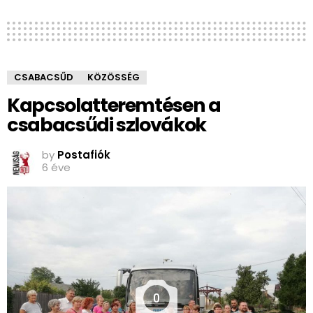
CSABACSŰD
KÖZÖSSÉG
Kapcsolatteremtésen a
csabacsűdi szlovákok
by
Postafiók
6 éve
0