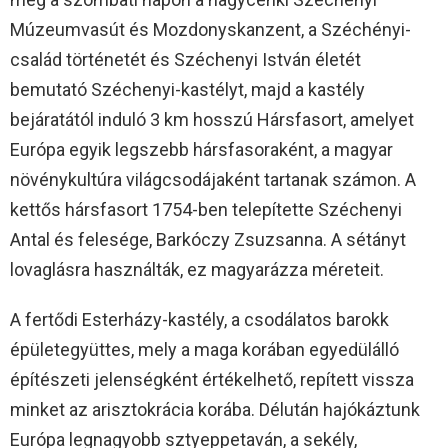
Múzeumvasút és Mozdonyskanzent, a Széchényi-
család történetét és Széchenyi István életét
bemutató Széchenyi-kastélyt, majd a kastély
bejáratától induló 3 km hosszú Hársfasort, amelyet
Európa egyik legszebb hársfasoraként, a magyar
növénykultúra világcsodájaként tartanak számon. A
kettős hársfasort 1754-ben telepítette Széchenyi
Antal és felesége, Barkóczy Zsuzsanna. A sétányt
lovaglásra használták, ez magyarázza méreteit.
A fertődi Esterházy-kastély, a csodálatos barokk
épületegyüttes, mely a maga korában egyedülálló
építészeti jelenségként értékelhető, repített vissza
minket az arisztokrácia korába. Délután hajókáztunk
Európa legnagyobb sztyeppetaván, a sekély,