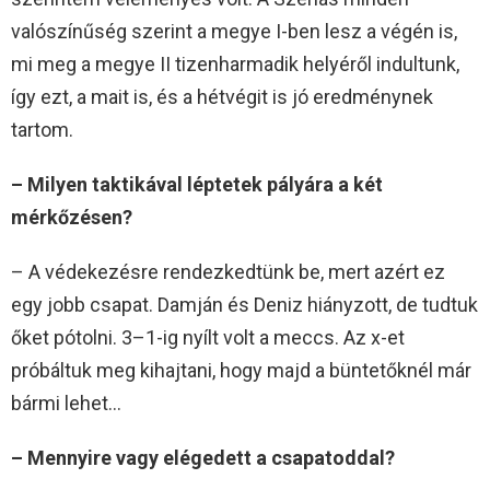
valószínűség szerint a megye I-ben lesz a végén is,
mi meg a megye II tizenharmadik helyéről indultunk,
így ezt, a mait is, és a hétvégit is jó eredménynek
tartom.
– Milyen taktikával léptetek pályára a két
mérkőzésen?
– A védekezésre rendezkedtünk be, mert azért ez
egy jobb csapat. Damján és Deniz hiányzott, de tudtuk
őket pótolni. 3–1-ig nyílt volt a meccs. Az x-et
próbáltuk meg kihajtani, hogy majd a büntetőknél már
bármi lehet…
– Mennyire vagy elégedett a csapatoddal?