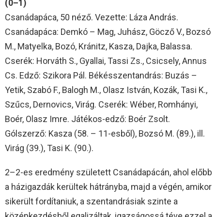
(0–1)
Csanádapáca, 50 néző. Vezette: Láza András.
Csanádapáca: Demkó – Mag, Juhász, Göcző V., Bozsó
M., Matyelka, Bozó, Kránitz, Kasza, Dajka, Balassa.
Cserék: Horváth S., Gyallai, Tassi Zs., Csicsely, Annus
Cs. Edző: Szikora Pál. Békésszentandrás: Buzás –
Yetik, Szabó F., Balogh M., Olasz István, Kozák, Tasi K.,
Szűcs, Dernovics, Virág. Cserék: Wéber, Romhányi,
Boér, Olasz Imre. Játékos-edző: Boér Zsolt.
Gólszerző: Kasza (58. – 11-esből), Bozsó M. (89.), ill.
Virág (39.), Tasi K. (90.).
2–2-es eredmény született Csanádapácán, ahol előbb
a házigazdák kerültek hátrányba, majd a végén, amikor
sikerült fordítaniuk, a szentandrásiak szinte a
középkezdésből egalizáltak, igazságossá téve ezzel a