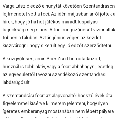
Varga László edző elhunytát követően Szentandráson
lejtmenetet vett a foci. Az idén májusban arról jöttek a
hírek, hogy jó ha hét játékos maradt, kispályás
bajnokság meg nincs. A foci megszűnését vizionálták
többen a faluban. Aztán június végén az kezdett
kiszivárogni, hogy sikerült egy jó edzőt szerződtetni.
A közgyűlésen, amin Boér Zsolt bemutatkozott,
húsznál is több aktív, vagy a focit abbahagyni, esetleg
az egyesülettől távozni szándékozó szentandrási
labdarúgó ült.
A szentandrási focit az alapvonaltól hosszú évek óta
figyelemmel kísérve ki merem jelenteni, hogy ilyen
ígéretes emberanyag mostanában nem lépett pályára