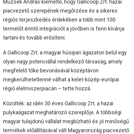
Muzsek András kiemelte, hogy Gallicoop Zrt. hazai
piacvezető szerepének megőrzése és a sikeres
régiós terjeszkedés érdekében a több mint 100
termelőt érintő integrációt a jövőben is fenn kívánja
tartani és tovább erősíteni.
A Gallicoop Zrt. a magyar húsipari ágazaton belül egy
olyan nagy potenciállal rendelkező társaság, amely
megfelelő tőke bevonásával középtávon
megkerülhetetlenné válhat a kelet-közép-európai
régió élelmiszerpiacán – tette hozzá.
Közölték: az idén 30 éves Gallicoop Zrt. a hazai
pulykaágazat meghatározó szereplője. A többségi
magyar tulajdonú vállalat megbízható és jó minőségű
termékek előállításával vált Magyarország piacvezető