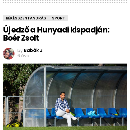
BÉKÉSSZENTANDRÁS
SPORT
Új edző a Hunyadi kispadján:
Boér Zsolt
by
Babák Z
6 éve