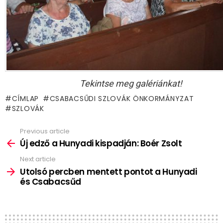
Tekintse meg galériánkat!
CÍMLAP
CSABACSŰDI SZLOVÁK ÖNKORMÁNYZAT
SZLOVÁK
Previous article
See
more
Új edző a Hunyadi kispadján: Boér Zsolt
Next article
Utolsó percben mentett pontot a Hunyadi
és Csabacsűd