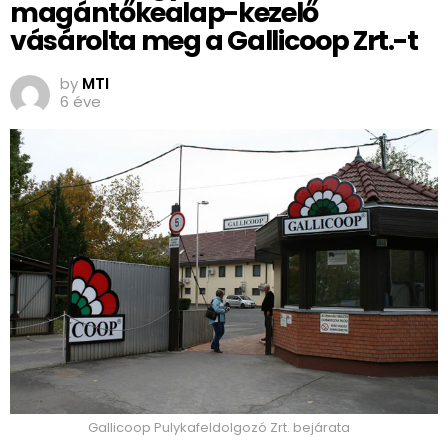
magántőkealap-kezelő
vásárolta meg a Gallicoop Zrt.-t
by
MTI
6 éve
Gallicoop Pulykafeldolgozó Zrt. bejárata