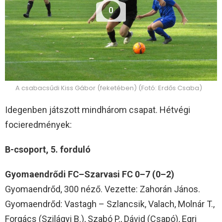
0
A csabacsűdi Kiss Gábor (feketében) (Fotó: Erdős Csaba)
Idegenben játszott mindhárom csapat. Hétvégi
focieredmények:
B-csoport, 5. forduló
Gyomaendrődi FC–Szarvasi FC 0–7 (0–2)
Gyomaendrőd, 300 néző. Vezette: Zahorán János.
Gyomaendrőd: Vastagh – Szlancsik, Valach, Molnár T.,
Forgács (Szilágyi B.), Szabó P., Dávid (Csapó), Egri