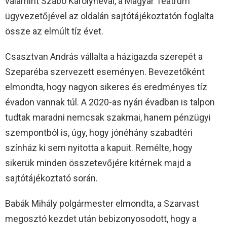
valamint Szabó Károlynéval, a Magyar Teátrum
ügyvezetőjével az oldalán sajtótájékoztatón foglalta
össze az elmúlt tíz évet.
Csasztvan András vállalta a házigazda szerepét a
Szeparéba szervezett eseményen. Bevezetőként
elmondta, hogy nagyon sikeres és eredményes tíz
évadon vannak túl. A 2020-as nyári évadban is talpon
tudtak maradni nemcsak szakmai, hanem pénzügyi
szempontból is, úgy, hogy jónéhány szabadtéri
színház ki sem nyitotta a kapuit. Remélte, hogy
sikerük minden összetevőjére kitérnek majd a
sajtótájékoztató során.
Babák Mihály polgármester elmondta, a Szarvast
megosztó kezdet után bebizonyosodott, hogy a