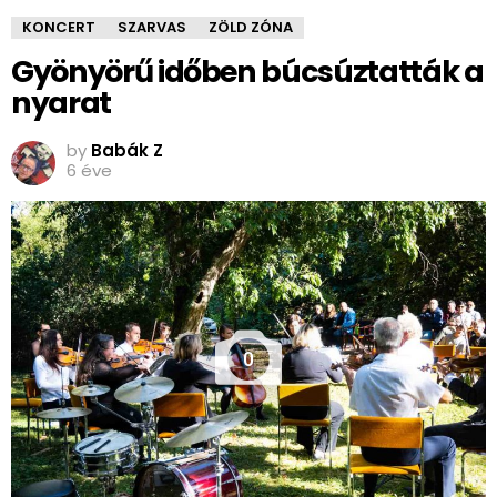
KONCERT
SZARVAS
ZÖLD ZÓNA
Gyönyörű időben búcsúztatták a
nyarat
by
Babák Z
6 éve
0