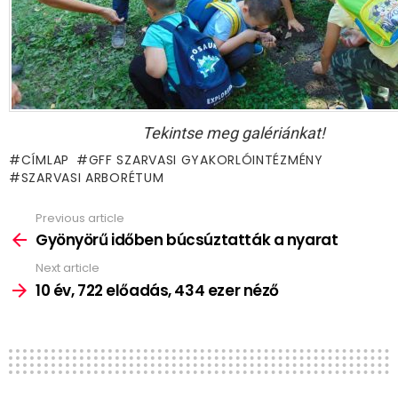
Tekintse meg galériánkat!
CÍMLAP
GFF SZARVASI GYAKORLÓINTÉZMÉNY
SZARVASI ARBORÉTUM
Previous article
See
more
Gyönyörű időben búcsúztatták a nyarat
Next article
10 év, 722 előadás, 434 ezer néző