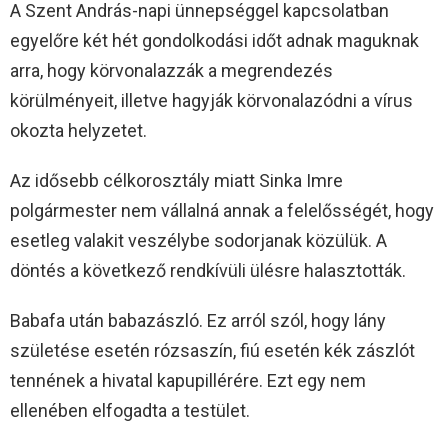
A Szent András-napi ünnepséggel kapcsolatban
egyelőre két hét gondolkodási időt adnak maguknak
arra, hogy körvonalazzák a megrendezés
körülményeit, illetve hagyják körvonalazódni a vírus
okozta helyzetet.
Az idősebb célkorosztály miatt Sinka Imre
polgármester nem vállalná annak a felelősségét, hogy
esetleg valakit veszélybe sodorjanak közülük. A
döntés a következő rendkívüli ülésre halasztották.
Babafa után babazászló. Ez arról szól, hogy lány
születése esetén rózsaszín, fiú esetén kék zászlót
tennének a hivatal kapupillérére. Ezt egy nem
ellenében elfogadta a testület.