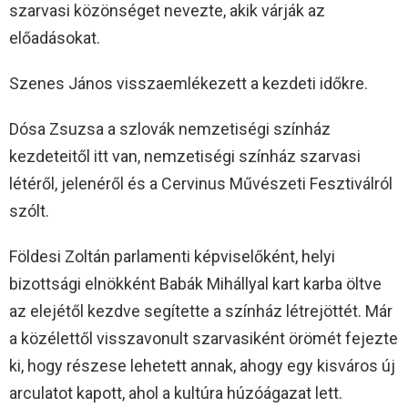
szarvasi közönséget nevezte, akik várják az
előadásokat.
Szenes János visszaemlékezett a kezdeti időkre.
Dósa Zsuzsa a szlovák nemzetiségi színház
kezdeteitől itt van, nemzetiségi színház szarvasi
létéről, jelenéről és a Cervinus Művészeti Fesztiválról
szólt.
Földesi Zoltán parlamenti képviselőként, helyi
bizottsági elnökként Babák Mihállyal kart karba öltve
az elejétől kezdve segítette a színház létrejöttét. Már
a közélettől visszavonult szarvasiként örömét fejezte
ki, hogy részese lehetett annak, ahogy egy kisváros új
arculatot kapott, ahol a kultúra húzóágazat lett.