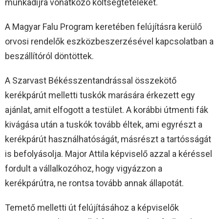
munkadíjra vonatkozó költségtételeket.
A Magyar Falu Program keretében felújításra kerülő
orvosi rendelők eszközbeszerzésével kapcsolatban a
beszállítóról döntöttek.
A Szarvast Békésszentandrással összekötő
kerékpárút melletti tuskók marására érkezett egy
ajánlat, amit elfogott a testület. A korábbi útmenti fák
kivágása után a tuskók tovább éltek, ami egyrészt a
kerékpárút használhatóságát, másrészt a tartósságát
is befolyásolja. Major Attila képviselő azzal a kéréssel
fordult a vállalkozóhoz, hogy vigyázzon a
kerékpárútra, ne rontsa tovább annak állapotát.
Temető melletti út felújításához a képviselők