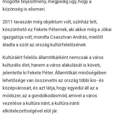
mögötte teljesítmény, mégpedig úgy, hogy a
közönség is elismeri.
2011 tavaszán még objektum volt, színház lett,
köszönhető ez Fekete Péternek, aki akkor még a Jókai
igazgatója volt, mondta Csasztvan András, mielőtt
átadta a szót az ország kultúrfelelősének.
Kultúráért felelős államtitkárként nemcsak a város
kulturális élet, hanem a város alakulását is követi,
jelentette ki Fekete Péter. Államtitkári minőségében
lehetősége van összevetni az ország többi kis- és
középvárosait, és azt látja, hogy egyedül áll az a
módszer, az a gondolkodásmód, amivel a város
vezetése a kultúra iránt, a kultúra iránti
elkötelezettségével elöl jár.