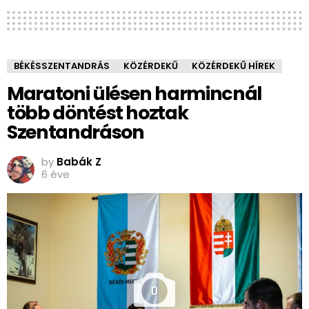
BÉKÉSSZENTANDRÁS
KÖZÉRDEKŰ
KÖZÉRDEKŰ HÍREK
Maratoni ülésen harmincnál
több döntést hoztak
Szentandráson
by
Babák Z
6 éve
0