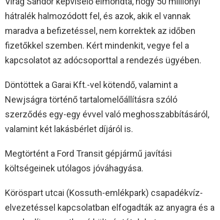
Virág Sándor képviselő elmondta, hogy 50 milliónyi
hátralék halmozódott fel, és azok, akik el vannak
maradva a befizetéssel, nem korrektek az időben
fizetőkkel szemben. Kért mindenkit, vegye fel a
kapcsolatot az adócsoporttal a rendezés ügyében.
Döntöttek a Garai Kft.-vel kötendő, valamint a
Newjságra történő tartalomelőállításra szóló
szerződés egy-egy évvel való meghosszabbításáról,
valamint két lakásbérlet díjáról is.
Megtörtént a Ford Transit gépjármű javítási
költségeinek utólagos jóváhagyása.
Köröspart utcai (Kossuth-emlékpark) csapadékvíz-
elvezetéssel kapcsolatban elfogadták az anyagra és a