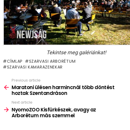
Tekintse meg galériánkat!
CÍMLAP
SZARVASI ARBORÉTUM
SZARVASI KAMARAZENEKAR
Previous article
See
more
Maratoni ülésen harmincnál több döntést
hoztak Szentandráson
Next article
NyomoZOO Kisfürkészek, avagy az
Arborétum más szemmel