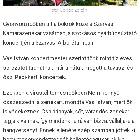
Fotó: Babák Zoltán
Gyönyörű időben ült a bokrok közé a Szarvasi
Kamarazenekar vasárnap, a szokásos nyárbúcsúztató
koncertjén a Szarvasi Arborétumban.
Vas István koncertmester szerint több mint tíz éves
sorozatot tudhatnak már a hátuk mögött a tavaszi és
őszi Pepi-kerti koncertek.
Ezekben a vírustól terhes időkben Nem könnyű
összeszedni a zenekart, mondta Vas István, mert ők
is védekeznek. Családanyák, sőt, várandós zenekari
tagjaik vannak, így mindenkire rá van bízva, vállalja-e a
hangversenyt. Ennek ellenére szép számban jöttek ki,
hogy megörvendeztessék hallgatóságukat, akik a