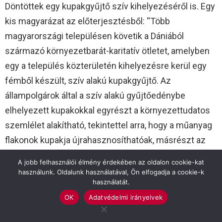
Döntöttek egy kupakgyűjtő szív kihelyezéséről is. Egy
kis magyarázat az előterjesztésből: “Több
magyarországi településen követik a Dániából
származó környezetbarát-karitatív ötletet, amelyben
egy a település közterületén kihelyezésre kerül egy
fémből készült, szív alakú kupakgyűjtő. Az
állampolgárok által a szív alakú gyűjtőedénybe
elhelyezett kupakokkal egyrészt a környezettudatos
szemlélet alakítható, tekintettel arra, hogy a műanyag
flakonok kupakja újrahasznosíthatóak, másrészt az
egybegyűjtéssel csökkenthető a hulladék
A jobb felhasználói élmény érdekében az oldalon cookie-kat
mennyisége, harmadrészt pedig az összegyűjtött
használunk. Oldalunk használatával, Ön elfogadja a cookie-k
használatát.
kupakok leadásából származó bevétel jótékonysági
OK
Adatvédelmi irányelvek
célra fordítható.”