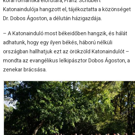
korai romantika előfutára, Franz Schubert
Katonaindulója hangzott el, tájékoztatta a közönséget
Dr. Dobos Ágoston, a délután házigazdája.
– A Katonainduló most békeidőben hangzik, és hálát
adhatunk, hogy egy ilyen békés, háború nélküli
országban hallhatjuk ezt az örökzöld Katonaindulót –
mondta az evangélikus lelkipásztor Dobos Ágoston, a
zenekar brácsása.