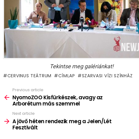
Tekintse meg galériánkat!
CERVINUS TEÁTRUM
CÍMLAP
SZARVASI VÍZI SZÍNHÁZ
Previous article
See
more
NyomoZOO Kisfürkészek, avagy az
Arborétum más szemmel
Next article
A jövő héten rendezik meg a Jelen/Lét
Fesztivált