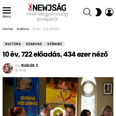
SEARCH
L
SWITCH
hírek Magyarország
SKIN
Menu
közepéről
You are here:
Home
Kultúra
10 év, 722 előadás, 434 ezer néző
KULTÚRA
SZARVAS
SZÍNHÁZ
10 év, 722 előadás, 434 ezer néző
by
Babák Z
6 éve
0