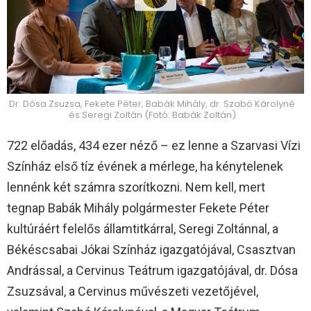
Dr. Dósa Zsuzsa, Fekete Péter, Babák Mihály, dr. Szabó Károlyné
és Seregi Zoltán (Fotó: Babák Zoltán)
722 előadás, 434 ezer néző – ez lenne a Szarvasi Vízi
Színház első tíz évének a mérlege, ha kénytelenek
lennénk két számra szorítkozni. Nem kell, mert
tegnap Babák Mihály polgármester Fekete Péter
kultúráért felelős államtitkárral, Seregi Zoltánnal, a
Békéscsabai Jókai Színház igazgatójával, Csasztvan
Andrással, a Cervinus Teátrum igazgatójával, dr. Dósa
Zsuzsával, a Cervinus művészeti vezetőjével,