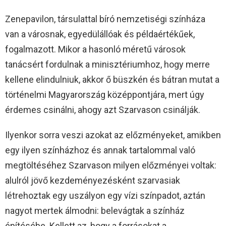
Zenepavilon, társulattal bíró nemzetiségi színháza
van a városnak, egyedülállóak és példaértékűek,
fogalmazott. Mikor a hasonló méretű városok
tanácsért fordulnak a minisztériumhoz, hogy merre
kellene elindulniuk, akkor ő büszkén és bátran mutat a
történelmi Magyarország középpontjára, mert úgy
érdemes csinálni, ahogy azt Szarvason csinálják.
Ilyenkor sorra veszi azokat az előzményeket, amikben
egy ilyen színházhoz és annak tartalommal való
megtöltéséhez Szarvason milyen előzményei voltak:
alulról jövő kezdeményezésként szarvasiak
létrehoztak egy uszályon egy vízi színpadot, aztán
nagyot mertek álmodni: belevágtak a színház
építésébe. Kellett az, hogy a forrásokat a