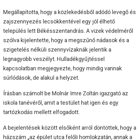
Megállapította, hogy a közlekedésből adódó levegő és
zajszennyezés lecsökkentével egy jól élhető
település lett Békésszentandrás. A vizek védelméről
szólva kijelentette, hogy a megszűnő nádasok és a
szigetelés nélküli szennyvízaknák jelentik a
legnagyobb veszélyt. Hulladékgyűjtéssel
kapcsolatban megjegyezte, hogy mindig vannak
súrlódások, de alakul a helyzet.
Írásban számolt be Molnár Imre Zoltán igazgató az
iskola tanévéről, amit a testület hat igen és egy
tartózkodás mellett elfogadott.
A bejelentések között elsőként arról döntöttek, hogy a
házszám „az épület utca felőli homlokzatán, annak a