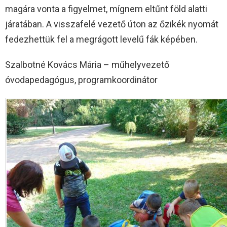
magára vonta a figyelmet, mígnem eltűnt föld alatti
járatában. A visszafelé vezető úton az őzikék nyomát
fedezhettük fel a megrágott levelű fák képében.
Szalbotné Kovács Mária – műhelyvezető
óvodapedagógus, programkoordinátor