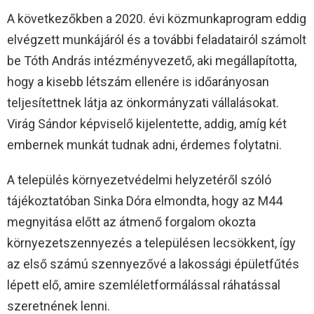
A következőkben a 2020. évi közmunkaprogram eddig
elvégzett munkájáról és a további feladatairól számolt
be Tóth András intézményvezető, aki megállapította,
hogy a kisebb létszám ellenére is időarányosan
teljesítettnek látja az önkormányzati vállalásokat.
Virág Sándor képviselő kijelentette, addig, amíg két
embernek munkát tudnak adni, érdemes folytatni.
A település környezetvédelmi helyzetéről szóló
tájékoztatóban Sinka Dóra elmondta, hogy az M44
megnyitása előtt az átmenő forgalom okozta
környezetszennyezés a településen lecsökkent, így
az első számú szennyezővé a lakossági épületfűtés
lépett elő, amire szemléletformálással ráhatással
szeretnének lenni.