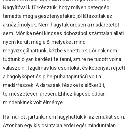
Nagyítóval kifürkésztük, hogy milyen betegség
támadta meg a gesztenyefákat: jól látszottak az
aknázómolyok. Nem hagytuk üresen a madáretetőt
sem. Mónika néni kincses dobozából számtalan állati
nyom került még elő, melyeket mind
megvizsgálhattunk, kézbe vehettünk. Lórinak nem
tudtunk olyan kérdést feltenni, amire ne tudott volna
válaszolni. Izgalmas kis csontokat és koponyát rejtett
a bagolyköpet és pihe-puha tapintású volt a
madárfészek. A darazsak fészke is előkerült,
természetesen üresen. Ehhez kapcsolódóan
mindenkinek volt élménye.
Ha már ott jártunk, nem hagyhattuk ki az emukat sem.
Azonban egy kis csintalan erdei egér minduntalan