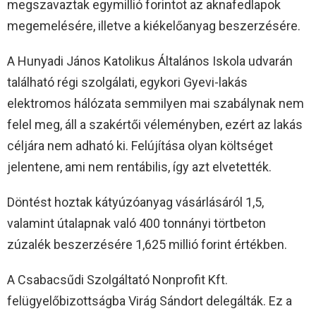
megszavaztak egymillió forintot az aknafedlapok
megemelésére, illetve a kiékelőanyag beszerzésére.
A Hunyadi János Katolikus Általános Iskola udvarán
található régi szolgálati, egykori Gyevi-lakás
elektromos hálózata semmilyen mai szabálynak nem
felel meg, áll a szakértői véleményben, ezért az lakás
céljára nem adható ki. Felújítása olyan költséget
jelentene, ami nem rentábilis, így azt elvetették.
Döntést hoztak kátyúzóanyag vásárlásáról 1,5,
valamint útalapnak való 400 tonnányi törtbeton
zúzalék beszerzésére 1,625 millió forint értékben.
A Csabacsűdi Szolgáltató Nonprofit Kft.
felügyelőbizottságba Virág Sándort delegálták. Ez a