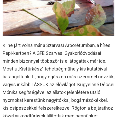
Ki ne járt volna már a Szarvasi Arborétumban, a híres
Pepi-kertben? A GFE Szarvasi Gyakorlóóvodásai
minden bizonnyal többször is ellátogattak már ide.
Most a „Kisfürkész” tehetségműhely kis kutatóival
barangoltunk itt, hogy egészen más szemmel nézzük,
vagyis inkább LÁSSUK az élővilágot. Kugyeláné Décsei
Mónika segítségével az állatok jelenlétére utaló
nyomokat kerestünk nagyítókkal, bogárnézőkékkel,
kis csipeszekkel felszerelkezve. Rögtön a bejárathoz
közel vakondtúrások állítottak meg bennünket.