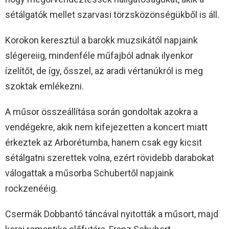
sétálgatók mellet szarvasi törzsközönségükből is áll.
Korokon keresztül a barokk muzsikától napjaink
slégereiig, mindenféle műfajból adnak ilyenkor
ízelítőt, de így, ősszel, az aradi vértanúkról is meg
szoktak emlékezni.
A műsor összeállítása során gondoltak azokra a
vendégekre, akik nem kifejezetten a koncert miatt
érkeztek az Arborétumba, hanem csak egy kicsit
sétálgatni szerettek volna, ezért rövidebb darabokat
válogattak a műsorba Schubertől napjaink
rockzenééig.
Csermák Dobbantó táncával nyitották a műsort, majd