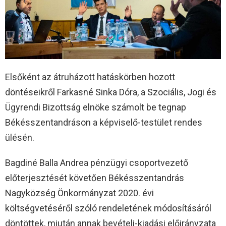
Elsőként az átruházott hatáskörben hozott
döntéseikről Farkasné Sinka Dóra, a Szociális, Jogi és
Ügyrendi Bizottság elnöke számolt be tegnap
Békésszentandráson a képviselő-testület rendes
ülésén.
Bagdiné Balla Andrea pénzügyi csoportvezető
előterjesztését követően Békésszentandrás
Nagyközség Önkormányzat 2020. évi
költségvetéséről szóló rendeletének módosításáról
döntöttek, miután annak bevételi-kiadási előirányzata