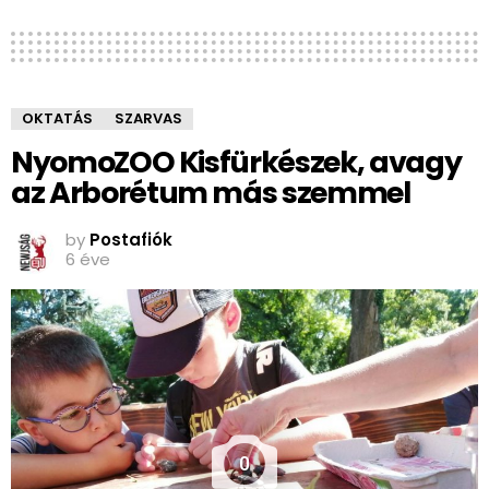
OKTATÁS
SZARVAS
NyomoZOO Kisfürkészek, avagy
az Arborétum más szemmel
by
Postafiók
6 éve
0