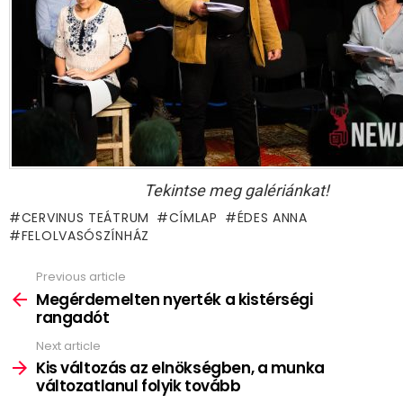
Tekintse meg galériánkat!
CERVINUS TEÁTRUM
CÍMLAP
ÉDES ANNA
FELOLVASÓSZÍNHÁZ
Previous article
See
more
Megérdemelten nyerték a kistérségi
rangadót
Next article
Kis változás az elnökségben, a munka
változatlanul folyik tovább