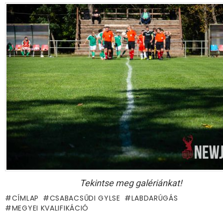
Tekintse meg galériánkat!
CÍMLAP
CSABACSŰDI GYLSE
LABDARÚGÁS
MEGYEI KVALIFIKÁCIÓ