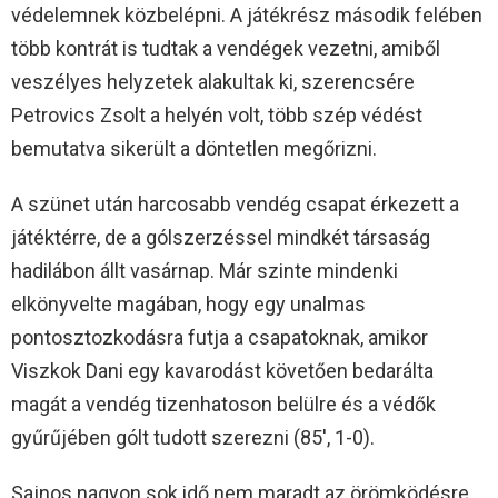
védelemnek közbelépni. A játékrész második felében
több kontrát is tudtak a vendégek vezetni, amiből
veszélyes helyzetek alakultak ki, szerencsére
Petrovics Zsolt a helyén volt, több szép védést
bemutatva sikerült a döntetlen megőrizni.
A szünet után harcosabb vendég csapat érkezett a
játéktérre, de a gólszerzéssel mindkét társaság
hadilábon állt vasárnap. Már szinte mindenki
elkönyvelte magában, hogy egy unalmas
pontosztozkodásra futja a csapatoknak, amikor
Viszkok Dani egy kavarodást követően bedarálta
magát a vendég tizenhatoson belülre és a védők
gyűrűjében gólt tudott szerezni (85′, 1-0).
Sajnos nagyon sok idő nem maradt az örömködésre,