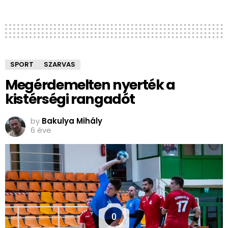
SPORT
SZARVAS
Megérdemelten nyerték a
kistérségi rangadót
by
Bakulya Mihály
6 éve
0