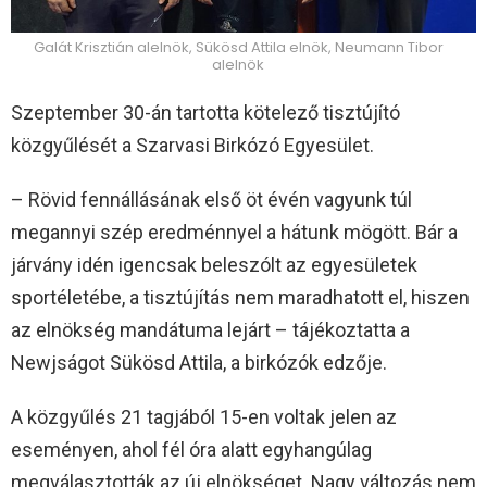
Galát Krisztián alelnök, Sükösd Attila elnök, Neumann Tibor
alelnök
Szeptember 30-án tartotta kötelező tisztújító
közgyűlését a Szarvasi Birkózó Egyesület.
– Rövid fennállásának első öt évén vagyunk túl
megannyi szép eredménnyel a hátunk mögött. Bár a
járvány idén igencsak beleszólt az egyesületek
sportéletébe, a tisztújítás nem maradhatott el, hiszen
az elnökség mandátuma lejárt – tájékoztatta a
Newjságot Sükösd Attila, a birkózók edzője.
A közgyűlés 21 tagjából 15-en voltak jelen az
eseményen, ahol fél óra alatt egyhangúlag
megválasztották az új elnökséget. Nagy változás nem