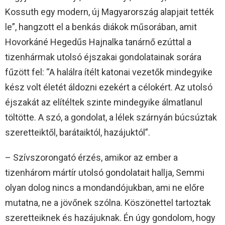
Kossuth egy modern, új Magyarország alapjait tették
le”, hangzott el a benkás diákok műsorában, amit
Hovorkáné Hegedűs Hajnalka tanárnő ezúttal a
tizenhármak utolsó éjszakai gondolatainak sorára
fűzött fel: “A halálra ítélt katonai vezetők mindegyike
kész volt életét áldozni ezekért a célokért. Az utolsó
éjszakát az elítéltek szinte mindegyike álmatlanul
töltötte. A szó, a gondolat, a lélek szárnyán búcsúztak
szeretteiktől, barátaiktól, hazájuktól”.
– Szívszorongató érzés, amikor az ember a
tizenhárom mártír utolsó gondolatait hallja, Semmi
olyan dolog nincs a mondandójukban, ami ne előre
mutatna, ne a jövőnek szólna. Köszönettel tartoztak
szeretteiknek és hazájuknak. Én úgy gondolom, hogy