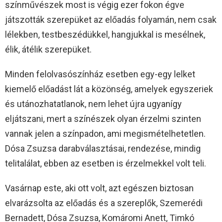
színművészek most is végig ezer fokon égve
játszották szerepüket az előadás folyamán, nem csak
lélekben, testbeszédükkel, hangjukkal is mesélnek,
élik, átélik szerepüket.
Minden felolvasószínház esetben egy-egy lelket
kiemelő előadást lát a közönség, amelyek egyszeriek
és utánozhatatlanok, nem lehet újra ugyanígy
eljátszani, mert a színészek olyan érzelmi szinten
vannak jelen a színpadon, ami megismételhetetlen.
Dósa Zsuzsa darabválasztásai, rendezése, mindig
telitalálat, ebben az esetben is érzelmekkel volt teli.
Vasárnap este, aki ott volt, azt egészen biztosan
elvarázsolta az előadás és a szereplők, Szemerédi
Bernadett, Dósa Zsuzsa, Komáromi Anett, Timkó