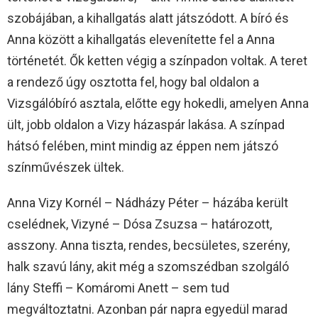
szobájában, a kihallgatás alatt játszódott. A bíró és
Anna között a kihallgatás elevenítette fel a Anna
történetét. Ők ketten végig a színpadon voltak. A teret
a rendező úgy osztotta fel, hogy bal oldalon a
Vizsgálóbíró asztala, előtte egy hokedli, amelyen Anna
ült, jobb oldalon a Vizy házaspár lakása. A színpad
hátsó felében, mint mindig az éppen nem játszó
színművészek ültek.
Anna Vizy Kornél – Nádházy Péter – házába került
cselédnek, Vizyné – Dósa Zsuzsa – határozott,
asszony. Anna tiszta, rendes, becsületes, szerény,
halk szavú lány, akit még a szomszédban szolgáló
lány Steffi – Komáromi Anett – sem tud
megváltoztatni. Azonban pár napra egyedül marad