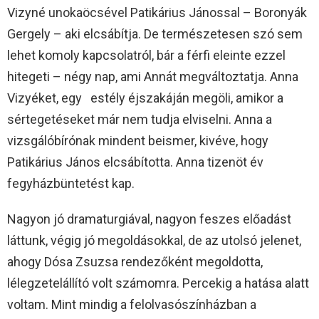
Vizyné unokaöcsével Patikárius Jánossal – Boronyák
Gergely – aki elcsábítja. De természetesen szó sem
lehet komoly kapcsolatról, bár a férfi eleinte ezzel
hitegeti – négy nap, ami Annát megváltoztatja. Anna
Vizyéket, egy estély éjszakáján megöli, amikor a
sértegetéseket már nem tudja elviselni. Anna a
vizsgálóbírónak mindent beismer, kivéve, hogy
Patikárius János elcsábította. Anna tizenöt év
fegyházbüntetést kap.
Nagyon jó dramaturgiával, nagyon feszes előadást
láttunk, végig jó megoldásokkal, de az utolsó jelenet,
ahogy Dósa Zsuzsa rendezőként megoldotta,
lélegzetelállító volt számomra. Percekig a hatása alatt
voltam. Mint mindig a felolvasószínházban a