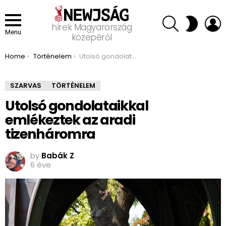
SEARCH
L
SWITCH
hírek Magyarország
SKIN
Menu
közepéről
You are here:
Home
Történelem
Utolsó gondolataikkal emlékeztek az aradi tizenháromra
SZARVAS
TÖRTÉNELEM
Utolsó gondolataikkal
emlékeztek az aradi
tizenháromra
by
Babák Z
6 éve