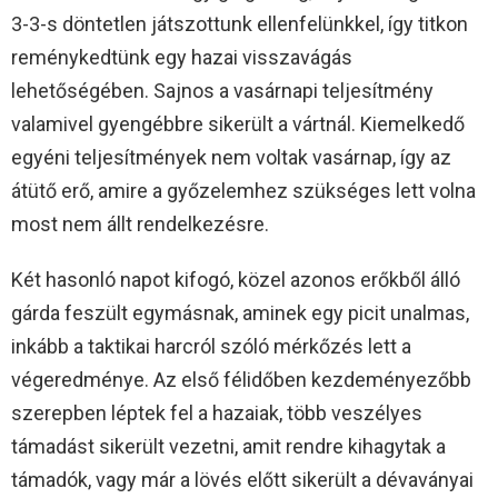
3-3-s döntetlen játszottunk ellenfelünkkel, így titkon
reménykedtünk egy hazai visszavágás
lehetőségében. Sajnos a vasárnapi teljesítmény
valamivel gyengébbre sikerült a vártnál. Kiemelkedő
egyéni teljesítmények nem voltak vasárnap, így az
átütő erő, amire a győzelemhez szükséges lett volna
most nem állt rendelkezésre.
Két hasonló napot kifogó, közel azonos erőkből álló
gárda feszült egymásnak, aminek egy picit unalmas,
inkább a taktikai harcról szóló mérkőzés lett a
végeredménye. Az első félidőben kezdeményezőbb
szerepben léptek fel a hazaiak, több veszélyes
támadást sikerült vezetni, amit rendre kihagytak a
támadók, vagy már a lövés előtt sikerült a dévaványai