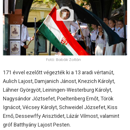
0
Fotó: Babák Zoltán
171 évvel ezelőtt végezték ki a 13 aradi vértanút,
Aulich Lajost, Damjanich Jánost, Knezich Károlyt,
Láhner Györgyöt, Leiningen-Westerburg Károlyt,
Nagysándor Józtsefet, Poeltenberg Ernőt, Török
Ignácot, Vécsey Károlyt, Schweidel Józsefet, Kiss
Ernő, Dessewffy Arisztidet, Lázár Vilmost, valamint
gróf Batthyány Lajost Pesten.