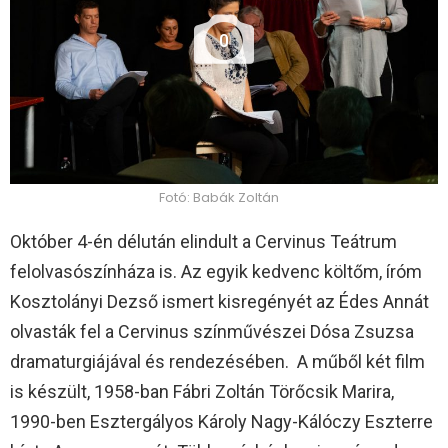
0
Fotó: Babák Zoltán
Október 4-én délután elindult a Cervinus Teátrum
felolvasószínháza is. Az egyik kedvenc költőm, íróm
Kosztolányi Dezső ismert kisregényét az Édes Annát
olvasták fel a Cervinus színművészei Dósa Zsuzsa
dramaturgiájával és rendezésében. A műből két film
is készült, 1958-ban Fábri Zoltán Törőcsik Marira,
1990-ben Esztergályos Károly Nagy-Kálóczy Eszterre