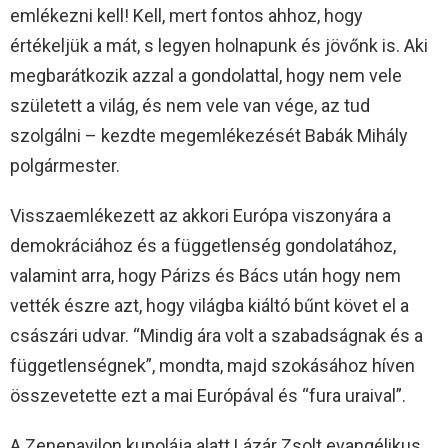
emlékezni kell! Kell, mert fontos ahhoz, hogy
értékeljük a mát, s legyen holnapunk és jövőnk is. Aki
megbarátkozik azzal a gondolattal, hogy nem vele
született a világ, és nem vele van vége, az tud
szolgálni – kezdte megemlékezését Babák Mihály
polgármester.
Visszaemlékezett az akkori Európa viszonyára a
demokráciához és a függetlenség gondolatához,
valamint arra, hogy Párizs és Bács után hogy nem
vették észre azt, hogy világba kiáltó bűnt követ el a
császári udvar. “Mindig ára volt a szabadságnak és a
függetlenségnek”, mondta, majd szokásához híven
összevetette ezt a mai Európával és “fura uraival”.
A Zenepavilon kupolája alatt Lázár Zsolt evangélikus