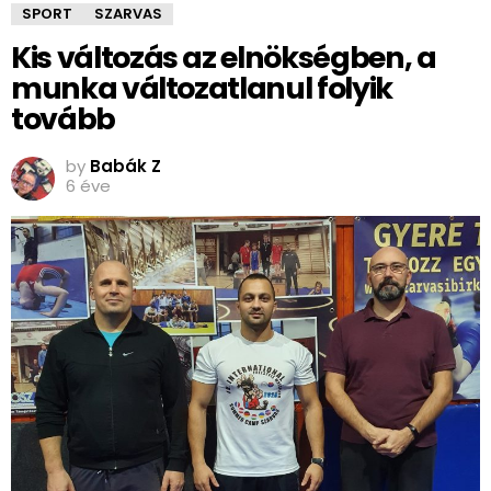
SPORT
SZARVAS
Kis változás az elnökségben, a
munka változatlanul folyik
tovább
by
Babák Z
6 éve