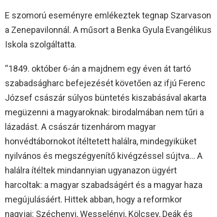
E szomorú eseményre emlékeztek tegnap Szarvason
a Zenepavilonnál. A műsort a Benka Gyula Evangélikus
Iskola szolgáltatta.
“1849. október 6-án a majdnem egy éven át tartó
szabadságharc befejezését követően az ifjú Ferenc
József császár súlyos büntetés kiszabásával akarta
megüzenni a magyaroknak: birodalmában nem tűri a
lázadást. A császár tizenhárom magyar
honvédtábornokot ítéltetett halálra, mindegyiküket
nyilvános és megszégyenítő kivégzéssel sújtva… A
halálra ítéltek mindannyian ugyanazon ügyért
harcoltak: a magyar szabadságért és a magyar haza
megújulásáért. Hittek abban, hogy a reformkor
nagyjai: Széchenyi, Wesselényi, Kölcsey, Deák és