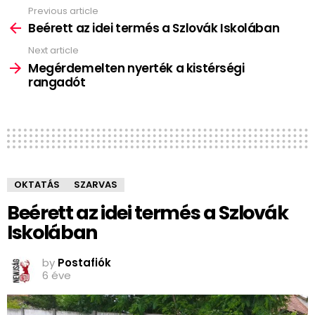
Previous article
See
more
Beérett az idei termés a Szlovák Iskolában
Next article
Megérdemelten nyerték a kistérségi
rangadót
OKTATÁS
SZARVAS
Beérett az idei termés a Szlovák
Iskolában
by
Postafiók
6 éve