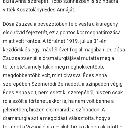
bízta Anna szerepét. Több színházban is színpadra
vitték Kosztolányi Édes Annáját.
Dósa Zsuzsa a bevezetőben felolvasta a kisregény
első rövid fejezetét, ez a pontos kor meghatározása
miatt volt fontos. A történet 1919. július 31-én
kezdődik és egy, másfél évet foglal magában. Dr. Dósa
Zsuzsa zseniális dramaturgiájával mutatta meg a
történetet, amely talán még meghökkentőbb,
megdöbbentőbb volt, mint olvasva. Édes Anna
szerepében Szemerédi Bernadett, a színpadon végig
Édes Anna volt, nem esett ki szerepéből, hiszen csak
róla szólt a történet, akkor is, ha nem volt benne a
jelenetben, hiszen elől maradt a színpadon. A
dramaturgia azt a megoldást választotta, hogy a
történet a Vizsgálóbíró, – akit Timkó János alakított –