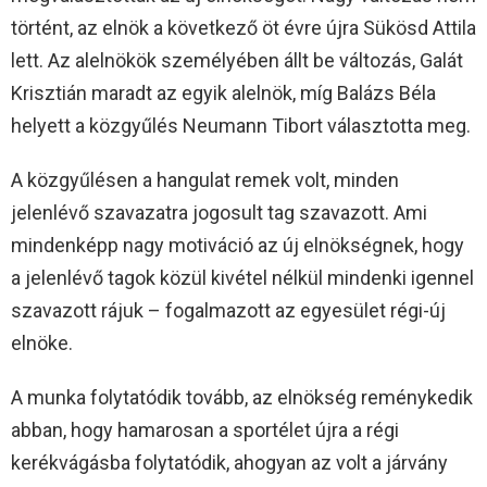
történt, az elnök a következő öt évre újra Sükösd Attila
lett. Az alelnökök személyében állt be változás, Galát
Krisztián maradt az egyik alelnök, míg Balázs Béla
helyett a közgyűlés Neumann Tibort választotta meg.
A közgyűlésen a hangulat remek volt, minden
jelenlévő szavazatra jogosult tag szavazott. Ami
mindenképp nagy motiváció az új elnökségnek, hogy
a jelenlévő tagok közül kivétel nélkül mindenki igennel
szavazott rájuk – fogalmazott az egyesület régi-új
elnöke.
A munka folytatódik tovább, az elnökség reménykedik
abban, hogy hamarosan a sportélet újra a régi
kerékvágásba folytatódik, ahogyan az volt a járvány