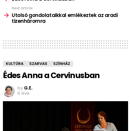
Next article
Utolsó gondolataikkal emlékeztek az aradi
tizenháromra
KULTÚRA
SZARVAS
SZÍNHÁZ
Édes Anna a Cervinusban
by
G.E.
6 éve