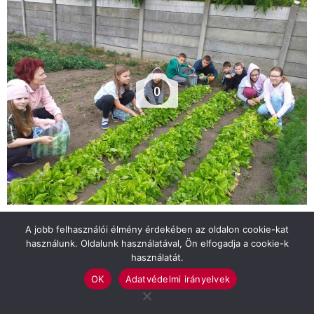
0
Tavasztól kezdődően igen nagy szorgalommal és
A jobb felhasználói élmény érdekében az oldalon cookie-kat
használunk. Oldalunk használatával, Ön elfogadja a cookie-k
lelkesedéssel látogatták a Szlovák Általános Iskola,
használatát.
Óvoda és Kollégium tanulói és kollégái az iskolakertet.
OK
Adatvédelmi irányelvek
Először csak tereprendezés és veteményezés
céljából, később öntözés, gyomlálás, palántázás miatt