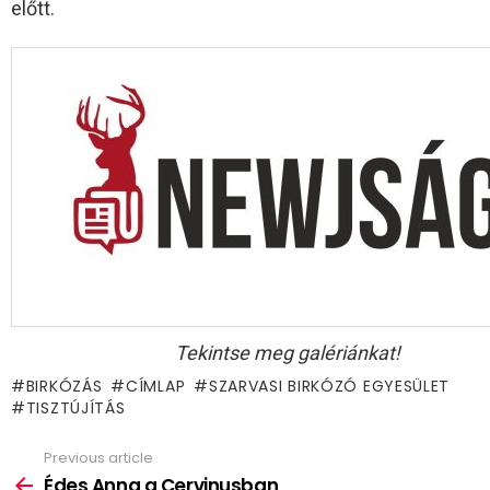
előtt.
Tekintse meg galériánkat!
BIRKÓZÁS
CÍMLAP
SZARVASI BIRKÓZÓ EGYESÜLET
TISZTÚJÍTÁS
Previous article
See
more
Édes Anna a Cervinusban