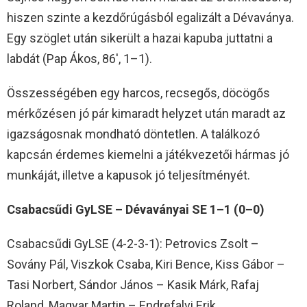
hiszen szinte a kezdőrúgásból egalizált a Dévaványa.
Egy szöglet után sikerült a hazai kapuba juttatni a
labdát (Pap Ákos, 86′, 1–1).
Összességében egy harcos, recsegős, döcögős
mérkőzésen jó pár kimaradt helyzet után maradt az
igazságosnak mondható döntetlen. A találkozó
kapcsán érdemes kiemelni a játékvezetői hármas jó
munkáját, illetve a kapusok jó teljesítményét.
Csabacsűdi GyLSE – Dévaványai SE 1–1 (0–0)
Csabacsűdi GyLSE (4-2-3-1): Petrovics Zsolt –
Sovány Pál, Viszkok Csaba, Kiri Bence, Kiss Gábor –
Tasi Norbert, Sándor János – Kasik Márk, Rafaj
Roland, Magyar Martin – Endrefalvi Erik.