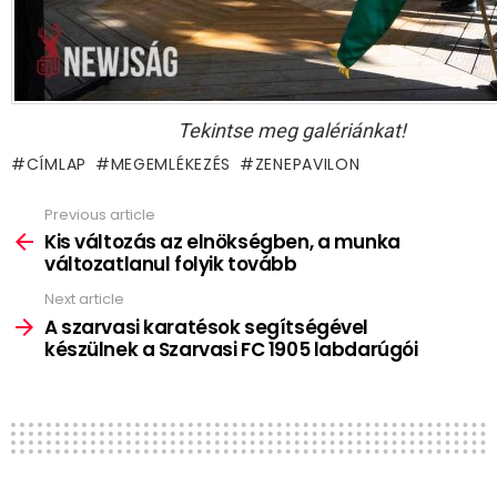
Tekintse meg galériánkat!
CÍMLAP
MEGEMLÉKEZÉS
ZENEPAVILON
Previous article
See
more
Kis változás az elnökségben, a munka
változatlanul folyik tovább
Next article
A szarvasi karatésok segítségével
készülnek a Szarvasi FC 1905 labdarúgói