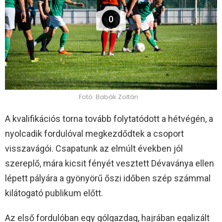
0
Fotó: Babák Zoltán
A kvalifikációs torna tovább folytatódott a hétvégén, a
nyolcadik fordulóval megkezdődtek a csoport
visszavágói. Csapatunk az elmúlt években jól
szereplő, mára kicsit fényét vesztett Dévaványa ellen
lépett pályára a gyönyörű őszi időben szép számmal
kilátogató publikum előtt.
Az első fordulóban egy gólgazdag, hajrában egalizált