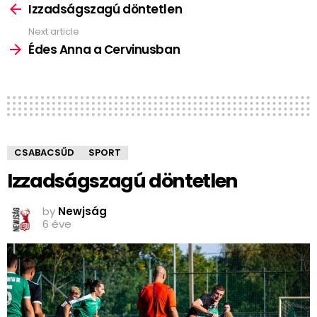
more
Izzadságszagú döntetlen
Next article
Édes Anna a Cervinusban
CSABACSŰD
SPORT
Izzadságszagú döntetlen
by
Newjság
6 éve