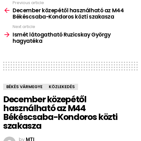
Previous article
See
more
December közepétől használható az M44
Békéscsaba-Kondoros közti szakasza
Next article
Ismét látogatható Ruzicskay György
hagyatéka
BÉKÉS VÁRMEGYE
KÖZLEKEDÉS
December közepétől
használható az M44
Békéscsaba-Kondoros közti
szakasza
by
MTI