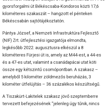
gyorsforgalmi út Békéscsaba-Kondoros közti 17,6
kilométeres szakaszát – hangzott el pénteken
Békéscsabán sajtótájékoztatón.
Pántya József, a Nemzeti Infrastruktúra Fejlesztő
(NIF) Zrt. útfejlesztési igazgatója elmondta,
legkésőbb 2022. augusztusra elkészül a 8
kilométeres Fürjesi út is, amely az M44-est, a 44-es
és a 47-es utat, valamint a csanádapácai utat köti
össze egy kétszintű csomópontban. A szakasz –
amelyből 5 kilométer zöldmezős beruházás, 3
kilométer útfelújítás – 36 százalékos készültségű.
A Tiszakürt-Lakitelek szakasz jövő szeptemberre
tervezett befejezésének “jelenleg úgy tűnik, nincs