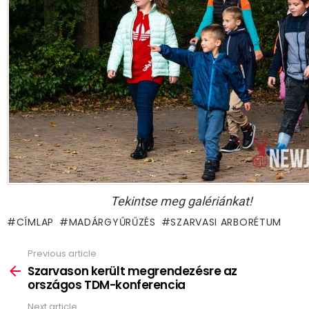
Tekintse meg galériánkat!
CÍMLAP
MADÁRGYŰRŰZÉS
SZARVASI ARBORÉTUM
Previous article
See
more
Szarvason került megrendezésre az
országos TDM-konferencia
Next article