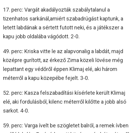
17. perc: Vargát akadályozták szabálytalanul a
tizenhatos sarkánál,amiért szabadrúgást kaptunk, a
letett labdának a sértett futott neki, és a játékszer a
kapu jobb oldalába vágódott. 2-0.
49. perc: Kriska vitte le az alapvonalig a labdát, majd
középre gurított, az érkező Zima közeli lövése még
lepattant egy védőről éppen Klimaj elé, aki három
méterről a kapu közepébe fejelt. 3-0.
52. perc: Kasza felszabadítási kísérlete került Klimaj
elé, aki fordulásból, kilenc méterről kilőtte a jobb alsó
sarkot. 4-0.
59. perc: Varga ívelt be szögletet balról, a remek ívben