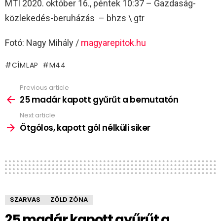
MTI 2020. október 16., péntek 10:37 – Gazdaság-
közlekedés-beruházás – bhzs \ gtr
Fotó: Nagy Mihály /
magyarepitok.hu
CÍMLAP
M44
Previous article
See
more
25 madár kapott gyűrűt a bemutatón
Next article
Ötgólos, kapott gól nélküli siker
SZARVAS
ZÖLD ZÓNA
25 madár kapott gyűrűt a