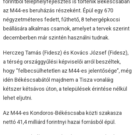
forintból telephelyfejlesztés is történik Békéscsabán
az M44-es beruházás részeként. Épül egy 670
négyzetméteres fedett, fűthető, 8 tehergépkocsi
beállására alkalmas csarnok, amelyet a tervek szerint
decemberben már szintén használni tudnak.
Herczeg Tamás (Fidesz) és Kovács József (Fidesz),
a térség országgyűlési képviselői arról beszéltek,
hogy “felbecsülhetetlen az M44-es jelentősége”, még
idén Békéscsabától majdnem a Tisza vonaláig
kétszer kétsávos úton, a települések érintése nélkül
lehet eljutni.
Az M44-es Kondoros-Békéscsaba közti szakasza
nettó 41,4 milliárd forintnyi hazai forrásból épül.