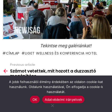
Tekintse meg galériánkat!
CÍMLAP
LIGET WELLNESS ÉS KONFERENCIA HOTEL
Previous article
See
more
Számot vetettek, mit hozott a duzzasztó
megépítése
A jobb felhasználói élmény érdekében az oldalon cookie-kat
Next article
használunk. Oldalunk használatával, Ön elfogadja a cookie-k
25 madár kapott gyűrűt a bemutatón
használatát.
OK
Adatvédelmi irányelvek