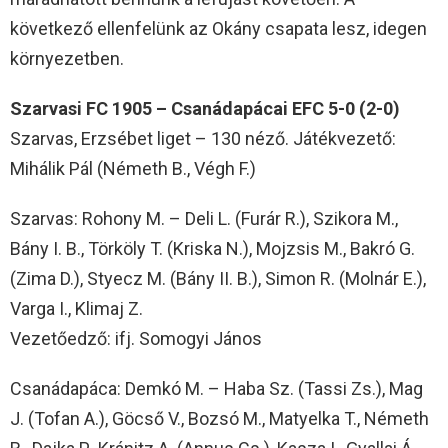
következő ellenfelünk az Okány csapata lesz, idegen
környezetben.
Szarvasi FC 1905 – Csanádapácai EFC 5-0 (2-0)
Szarvas, Erzsébet liget – 130 néző. Játékvezető:
Mihálik Pál (Németh B., Végh F.)
Szarvas: Rohony M. – Deli L. (Furár R.), Szikora M.,
Bány I. B., Törköly T. (Kriska N.), Mojzsis M., Bakró G.
(Zima D.), Styecz M. (Bány II. B.), Simon R. (Molnár E.),
Varga I., Klimaj Z.
Vezetőedző: ifj. Somogyi János
Csanádapáca: Demkó M. – Haba Sz. (Tassi Zs.), Mag
J. (Tofan A.), Göcső V., Bozsó M., Matyelka T., Németh