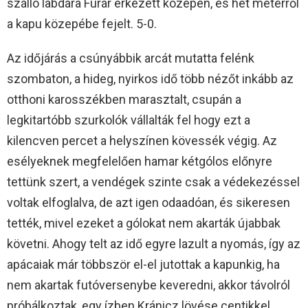
szálló labdára Furár érkezett középen, és hét méterről
a kapu közepébe fejelt. 5-0.
Az időjárás a csúnyábbik arcát mutatta felénk
szombaton, a hideg, nyirkos idő több nézőt inkább az
otthoni karosszékben marasztalt, csupán a
legkitartóbb szurkolók vállalták fel hogy ezt a
kilencven percet a helyszínen kövessék végig. Az
esélyeknek megfelelően hamar kétgólos előnyre
tettünk szert, a vendégek szinte csak a védekezéssel
voltak elfoglalva, de azt igen odaadóan, és sikeresen
tették, mivel ezeket a gólokat nem akarták újabbak
követni. Ahogy telt az idő egyre lazult a nyomás, így az
apácaiak már többször el-el jutottak a kapunkig, ha
nem akartak futóversenybe keveredni, akkor távolról
próbálkoztak, egy ízben Kránicz lövése centikkel