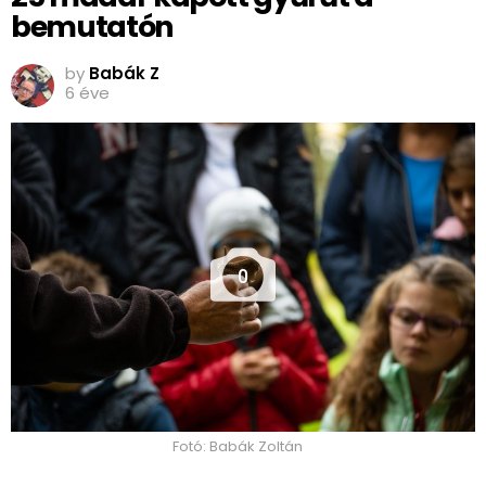
bemutatón
by
Babák Z
6 éve
0
Fotó: Babák Zoltán