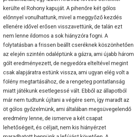
kerülte el Rohony kapuját. A pihenőre két gólos
előnnyel vonulhattunk, mivel a meggyőző kezdés
ellenére idővel erősen visszavettünk, de talán ezt
nem lenne ildomos a sok hiányzóra fogni. A
folytatásban a frissen beállt cseréknek köszönhetően
az elején szintén odaléptünk a gázra, ami újabb három
gólt eredményezett, de negyedóra elteltével megint
csak alapjáratra estünk vissza, ami ugyan elég volt a
fölény megtartásához, de a rengeteg pontatlanság
miatt játékunk esetlegessé vált. Ebből az állapotból
már nem tudtunk újítani a végére sem, így maradt az
öt gólos győzelmünk, ami általában megsüvegelendő
eredmény lenne, de ismerve a két csapat
lehetőségeit, és céljait, nem kis hiányérzet
maradhatott bennünk a lefújást követően. A