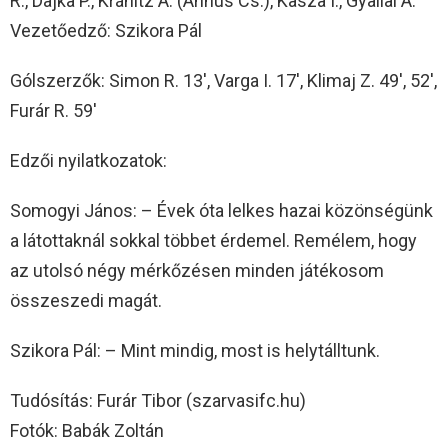
R., Dajka P., Kránitz A. (Annus Cs.), Kasza I., Gyallai Á.
Vezetőedző: Szikora Pál
Gólszerzők: Simon R. 13′, Varga I. 17′, Klimaj Z. 49′, 52′,
Furár R. 59′
Edzői nyilatkozatok:
Somogyi János: – Évek óta lelkes hazai közönségünk
a látottaknál sokkal többet érdemel. Remélem, hogy
az utolsó négy mérkőzésen minden játékosom
összeszedi magát.
Szikora Pál: – Mint mindig, most is helytálltunk.
Tudósítás: Furár Tibor (szarvasifc.hu)
Fotók: Babák Zoltán