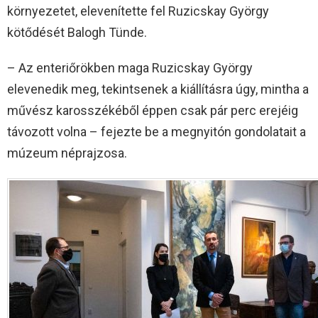
környezetet, elevenítette fel Ruzicskay György
kötődését Balogh Tünde.
– Az enteriőrökben maga Ruzicskay György
elevenedik meg, tekintsenek a kiállításra úgy, mintha a
művész karosszékéből éppen csak pár perc erejéig
távozott volna – fejezte be a megnyitón gondolatait a
múzeum néprajzosa.