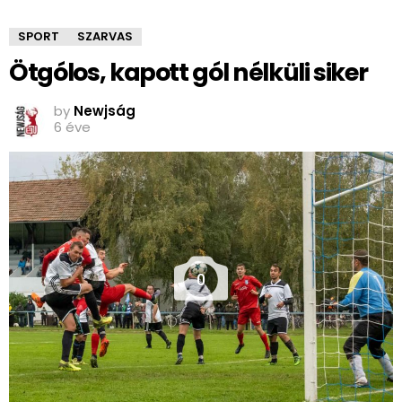
SPORT
SZARVAS
Ötgólos, kapott gól nélküli siker
by
Newjság
6 éve
0