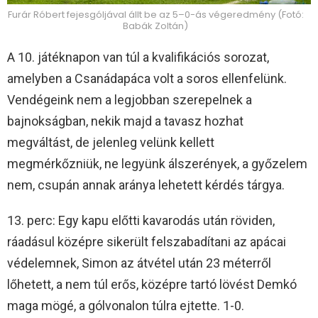
Furár Róbert fejesgóljával állt be az 5–0-ás végeredmény (Fotó:
Babák Zoltán)
A 10. játéknapon van túl a kvalifikációs sorozat,
amelyben a Csanádapáca volt a soros ellenfelünk.
Vendégeink nem a legjobban szerepelnek a
bajnokságban, nekik majd a tavasz hozhat
megváltást, de jelenleg velünk kellett
megmérkőzniük, ne legyünk álszerények, a győzelem
nem, csupán annak aránya lehetett kérdés tárgya.
13. perc: Egy kapu előtti kavarodás után röviden,
ráadásul középre sikerült felszabadítani az apácai
védelemnek, Simon az átvétel után 23 méterről
lőhetett, a nem túl erős, középre tartó lövést Demkó
maga mögé, a gólvonalon túlra ejtette. 1-0.