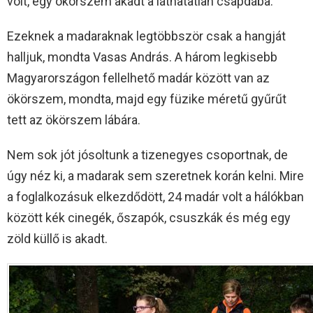
volt, egy ökörszem akadt a láthatatlan csapdába.
Ezeknek a madaraknak legtöbbször csak a hangját
halljuk, mondta Vasas András. A három legkisebb
Magyarországon fellelhető madár között van az
ökörszem, mondta, majd egy füzike méretű gyűrűt
tett az ökörszem lábára.
Nem sok jót jósoltunk a tizenegyes csoportnak, de
úgy néz ki, a madarak sem szeretnek korán kelni. Mire
a foglalkozásuk elkezdődött, 24 madár volt a hálókban
között kék cinegék, őszapók, csuszkák és még egy
zöld küllő is akadt.