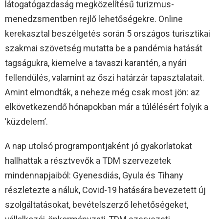
látogatógazdaság megközelítésű turizmus-
menedzsmentben rejlő lehetőségekre. Online
kerekasztal beszélgetés során 5 országos turisztikai
szakmai szövetség mutatta be a pandémia hatását
tagságukra, kiemelve a tavaszi karantén, a nyári
fellendülés, valamint az őszi határzár tapasztalatait.
Amint elmondták, a neheze még csak most jön: az
elkövetkezendő hónapokban már a túlélésért folyik a
’küzdelem’.
A nap utolsó programpontjaként jó gyakorlatokat
hallhattak a résztvevők a TDM szervezetek
mindennapjaiból: Gyenesdiás, Gyula és Tihany
részletezte a náluk, Covid-19 hatására bevezetett új
szolgáltatásokat, bevételszerző lehetőségeket,