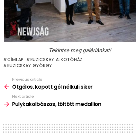
Tekintse meg galériánkat!
CÍMLAP
RUZICSKAY ALKOTÓHÁZ
RUZICSKAY GYÖRGY
Previous article
See
more
Ötgólos, kapott gól nélküli siker
Next article
Pulykakolbászos, töltött medallion