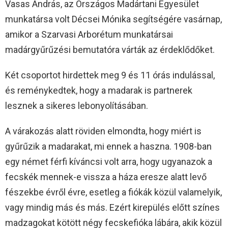
Vasas András, az Országos Madártani Egyesület
munkatársa volt Décsei Mónika segítségére vasárnap,
amikor a Szarvasi Arborétum munkatársai
madárgyűrűzési bemutatóra várták az érdeklődőket.
Két csoportot hirdettek meg 9 és 11 órás indulással,
és reménykedtek, hogy a madarak is partnerek
lesznek a sikeres lebonyolításában.
A várakozás alatt röviden elmondta, hogy miért is
gyűrűzik a madarakat, mi ennek a haszna. 1908-ban
egy német férfi kíváncsi volt arra, hogy ugyanazok a
fecskék mennek-e vissza a háza eresze alatt levő
fészekbe évről évre, esetleg a fiókák közül valamelyik,
vagy mindig más és más. Ezért kirepülés előtt színes
madzagokat kötött négy fecskefióka lábára, akik közül