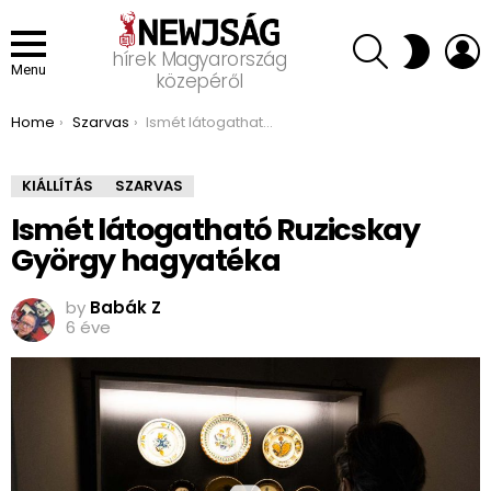
SEARCH
L
SWITCH
hírek Magyarország
SKIN
Menu
közepéről
You are here:
Home
Szarvas
Ismét látogatható Ruzicskay György hagyatéka
KIÁLLÍTÁS
SZARVAS
Ismét látogatható Ruzicskay
György hagyatéka
by
Babák Z
6 éve