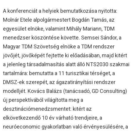
A konferenciát a helyiek bemutatkozása nyitotta:
Molnár Etele alpolgármestert Bogdán Tamás, az
egyesület elnöke, valamint Mihály Mariann, TDM
menedzser köszöntése követte. Semsei Sándor, a
Magyar TDM Szövetség elnöke a TDM rendszer
jövőjét, jövőképét fejtette ki előadásában, majd kitért
a jelenleg társadalmasítás alatt álló NTS2030 szakmai
tartalmára: bemutatta a 11 turisztikai térséget, a
DMSZ-ek szerepét, az ágazatirányítási rendszer
modelljét. Kovács Balázs (tanácsadó, GD Consulting)
új perspektívából világította meg a
desztinációmenedzsmentet: kitért az
elkövetkezendő 10 év várható trendjeire, a
neuróeconomic gyakorlatban való érvényesülésére, a