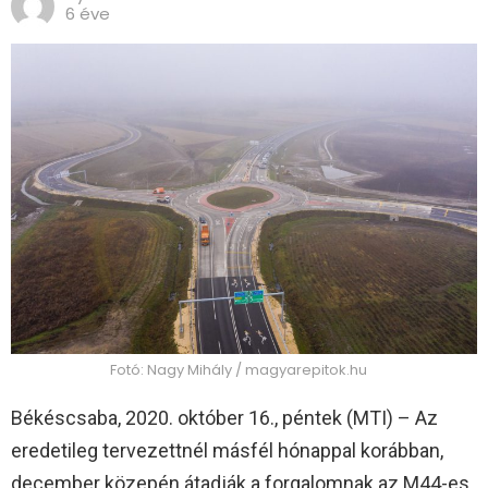
6 éve
Fotó: Nagy Mihály / magyarepitok.hu
Békéscsaba, 2020. október 16., péntek (MTI) – Az
eredetileg tervezettnél másfél hónappal korábban,
december közepén átadják a forgalomnak az M44-es