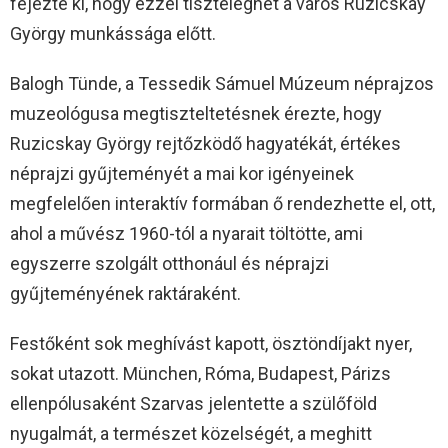
fejezte ki, hogy ezzel tiszteleghet a város Ruzicskay
György munkássága előtt.
Balogh Tünde, a Tessedik Sámuel Múzeum néprajzos
muzeológusa megtiszteltetésnek érezte, hogy
Ruzicskay György rejtőzködő hagyatékát, értékes
néprajzi gyűjteményét a mai kor igényeinek
megfelelően interaktív formában ő rendezhette el, ott,
ahol a művész 1960-tól a nyarait töltötte, ami
egyszerre szolgált otthonául és néprajzi
gyűjteményének raktáraként.
Festőként sok meghívást kapott, ösztöndíjakt nyer,
sokat utazott. München, Róma, Budapest, Párizs
ellenpólusaként Szarvas jelentette a szülőföld
nyugalmát, a természet közelségét, a meghitt