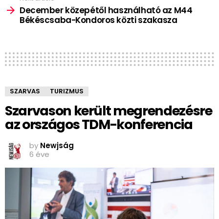
December közepétől használható az M44
Békéscsaba-Kondoros közti szakasza
SZARVAS
TURIZMUS
Szarvason került megrendezésre
az országos TDM-konferencia
by
Newjság
6 éve