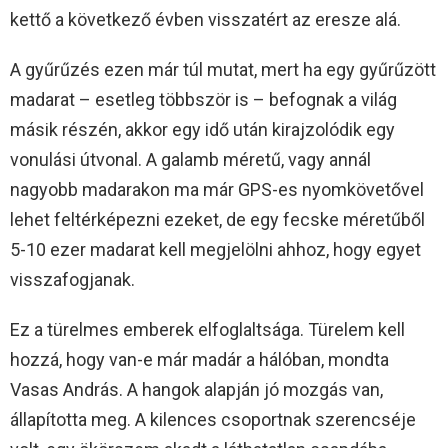
kettő a következő évben visszatért az eresze alá.
A gyűrűzés ezen már túl mutat, mert ha egy gyűrűzött
madarat – esetleg többször is – befognak a világ
másik részén, akkor egy idő után kirajzolódik egy
vonulási útvonal. A galamb méretű, vagy annál
nagyobb madarakon ma már GPS-es nyomkövetővel
lehet feltérképezni ezeket, de egy fecske méretűből
5-10 ezer madarat kell megjelölni ahhoz, hogy egyet
visszafogjanak.
Ez a türelmes emberek elfoglaltsága. Türelem kell
hozzá, hogy van-e már madár a hálóban, mondta
Vasas András. A hangok alapján jó mozgás van,
állapította meg. A kilences csoportnak szerencséje