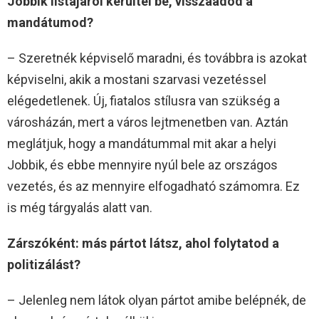
Jobbik listájáról kerültél be, visszaadod a
mandátumod?
– Szeretnék képviselő maradni, és továbbra is azokat
képviselni, akik a mostani szarvasi vezetéssel
elégedetlenek. Új, fiatalos stílusra van szükség a
városházán, mert a város lejtmenetben van. Aztán
meglátjuk, hogy a mandátummal mit akar a helyi
Jobbik, és ebbe mennyire nyúl bele az országos
vezetés, és az mennyire elfogadható számomra. Ez
is még tárgyalás alatt van.
Zárszóként: más pártot látsz, ahol folytatod a
politizálást?
– Jelenleg nem látok olyan pártot amibe belépnék, de