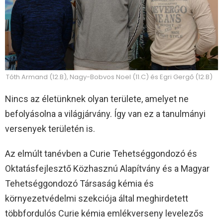
Tóth Armand (12.B), Nagy-Bobvos Noel (11.C) és Egri Gergő (12.B)
Nincs az életünknek olyan területe, amelyet ne
befolyásolna a világjárvány. Így van ez a tanulmányi
versenyek területén is.
Az elmúlt tanévben a Curie Tehetséggondozó és
Oktatásfejlesztő Közhasznú Alapítvány és a Magyar
Tehetséggondozó Társaság kémia és
környezetvédelmi szekciója által meghirdetett
többfordulós Curie kémia emlékverseny levelezős