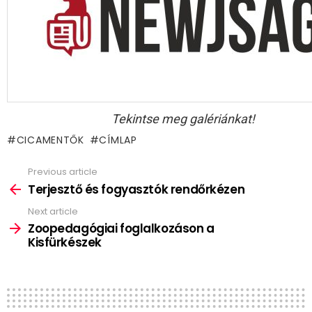
Tekintse meg galériánkat!
CICAMENTŐK
CÍMLAP
Previous article
See
more
Terjesztő és fogyasztók rendőrkézen
Next article
Zoopedagógiai foglalkozáson a
Kisfürkészek