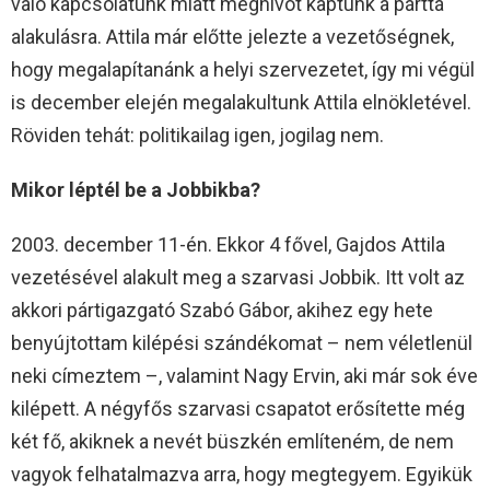
való kapcsolatunk miatt meghívót kaptunk a párttá
alakulásra. Attila már előtte jelezte a vezetőségnek,
hogy megalapítanánk a helyi szervezetet, így mi végül
is december elején megalakultunk Attila elnökletével.
Röviden tehát: politikailag igen, jogilag nem.
Mikor léptél be a Jobbikba?
2003. december 11-én. Ekkor 4 fővel, Gajdos Attila
vezetésével alakult meg a szarvasi Jobbik. Itt volt az
akkori pártigazgató Szabó Gábor, akihez egy hete
benyújtottam kilépési szándékomat – nem véletlenül
neki címeztem –, valamint Nagy Ervin, aki már sok éve
kilépett. A négyfős szarvasi csapatot erősítette még
két fő, akiknek a nevét büszkén említeném, de nem
vagyok felhatalmazva arra, hogy megtegyem. Egyikük