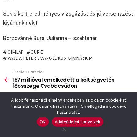
Sok sikert, eredményes vizsgázást és jó versenyzést
kívánunk neki!
Borzovánné Burai Julianna – szaktanár
CÍMLAP
CURIE
VAJDA PÉTER EVANGÉLIKUS GIMNÁZIUM
Previous article
See
more
157 millióval emelkedett a költségvetés
főösszege Csabacsűdön
Next article
A jobb felhasználói élmény érdekében az oldalon cookie-kat
Terjesztő és fogyasztók rendőrkézen
használunk. Oldalunk használatával, Ön elfogadja a cookie-k
használatát.
OK
Adatvédelmi irányelvek