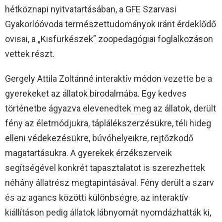
hétköznapi nyitvatartásában, a GFE Szarvasi
Gyakorlóóvoda természettudományok iránt érdeklődő
ovisai, a „Kisfürkészek” zoopedagógiai foglalkozáson
vettek részt.
Gergely Attila Zoltánné interaktív módon vezette be a
gyerekeket az állatok birodalmába. Egy kedves
történetbe ágyazva elevenedtek meg az állatok, derült
fény az életmódjukra, táplálékszerzésükre, téli hideg
elleni védekezésükre, búvóhelyeikre, rejtőzködő
magatartásukra. A gyerekek érzékszerveik
segítségével konkrét tapasztalatot is szerezhettek
néhány állatrész megtapintásával. Fény derült a szarv
és az agancs közötti különbségre, az interaktív
kiállításon pedig állatok lábnyomát nyomdázhatták ki,