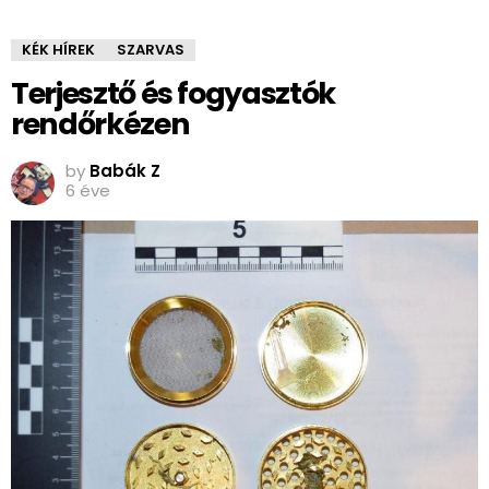
KÉK HÍREK
SZARVAS
Terjesztő és fogyasztók
rendőrkézen
by
Babák Z
6 éve