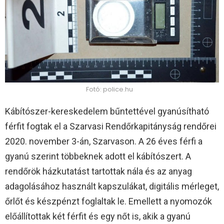
Fotó: police.hu
Kábítószer-kereskedelem bűntettével gyanúsítható
férfit fogtak el a Szarvasi Rendőrkapitányság rendőrei
2020. november 3-án, Szarvason. A 26 éves férfi a
gyanú szerint többeknek adott el kábítószert. A
rendőrök házkutatást tartottak nála és az anyag
adagolásához használt kapszulákat, digitális mérleget,
őrlőt és készpénzt foglaltak le. Emellett a nyomozók
előállítottak két férfit és egy nőt is, akik a gyanú