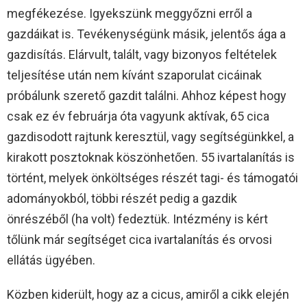
megfékezése. Igyekszünk meggyőzni erről a
gazdáikat is. Tevékenységünk másik, jelentős ága a
gazdisítás. Elárvult, talált, vagy bizonyos feltételek
teljesítése után nem kívánt szaporulat cicáinak
próbálunk szerető gazdit találni. Ahhoz képest hogy
csak ez év februárja óta vagyunk aktívak, 65 cica
gazdisodott rajtunk keresztül, vagy segítségünkkel, a
kirakott posztoknak köszönhetően. 55 ivartalanítás is
történt, melyek önköltséges részét tagi- és támogatói
adományokból, többi részét pedig a gazdik
önrészéből (ha volt) fedeztük. Intézmény is kért
tőlünk már segítséget cica ivartalanítás és orvosi
ellátás ügyében.
Közben kiderült, hogy az a cicus, amiről a cikk elején