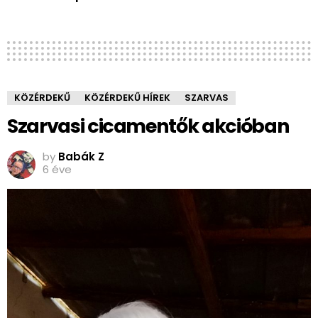
KÖZÉRDEKŰ
KÖZÉRDEKŰ HÍREK
SZARVAS
Szarvasi cicamentők akcióban
by
Babák Z
6 éve