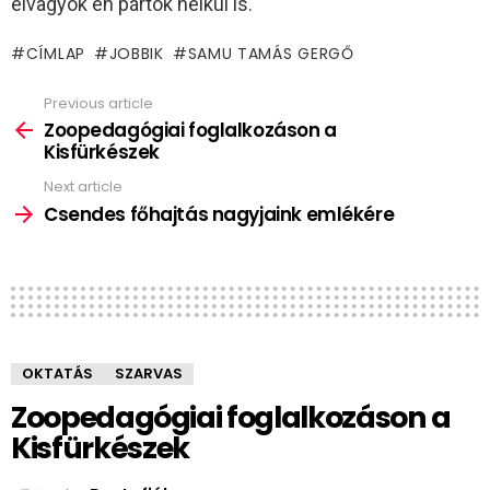
elvagyok én pártok nélkül is.
CÍMLAP
JOBBIK
SAMU TAMÁS GERGŐ
Previous article
See
more
Zoopedagógiai foglalkozáson a
Kisfürkészek
Next article
Csendes főhajtás nagyjaink emlékére
OKTATÁS
SZARVAS
Zoopedagógiai foglalkozáson a
Kisfürkészek