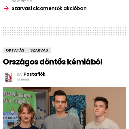
Next article
Szarvasi cicamentők akcióban
OKTATÁS
SZARVAS
Országos döntős kémiából
by
Postafiók
6 éve