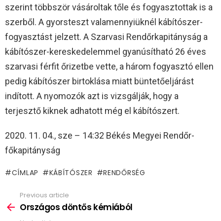
szerint többször vásároltak tőle és fogyasztottak is a
szerből. A gyorsteszt valamennyiüknél kábítószer-
fogyasztást jelzett. A Szarvasi Rendőrkapitányság a
kábítószer-kereskedelemmel gyanúsítható 26 éves
szarvasi férfit őrizetbe vette, a három fogyasztó ellen
pedig kábítószer birtoklása miatt büntetőeljárást
indított. A nyomozók azt is vizsgálják, hogy a
terjesztő kiknek adhatott még el kábítószert.
2020. 11. 04., sze – 14:32 Békés Megyei Rendőr-
főkapitányság
CÍMLAP
KÁBÍTÓSZER
RENDŐRSÉG
Previous article
See
more
Országos döntős kémiából