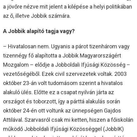
a jövőre nézve mit jelent a kilépése a helyi politikában
az ő, illetve Jobbik számára.
A Jobbik alapító tagja vagy?
– Hivatalosan nem. Ugyanis a párot tizenhárom vagy
tizennégy fő alapította a Jobbik Magyarországért
Mozgalom – elődje a Jobboldali Ifjúsági Közösség –
vezetőségéből. Ezek civil szervezetek voltak. 2003
október 23-án volt tudomásom szerint a hivatalos
alakuló ülés. Előtte ez a csapat nyilván járta az
országot és toborzott, így a párttá alakulás során
október 24-én ott voltunk az ünnepségen Gajdos
Attilával. Szarvasról csak mi ketten, hiszen a főiskolán
működő Jobboldali Ifjúsági Közösséggel (JobbIK)