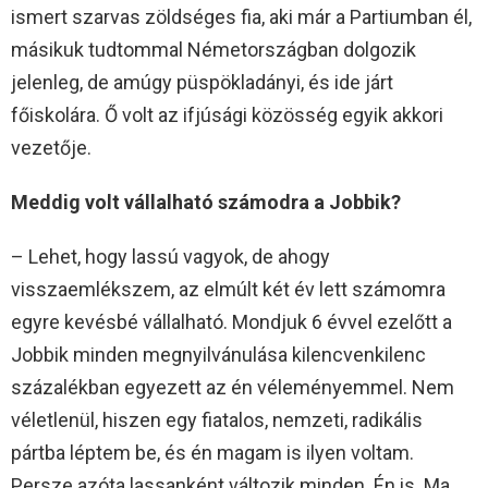
ismert szarvas zöldséges fia, aki már a Partiumban él,
másikuk tudtommal Németországban dolgozik
jelenleg, de amúgy püspökladányi, és ide járt
főiskolára. Ő volt az ifjúsági közösség egyik akkori
vezetője.
Meddig volt vállalható számodra a Jobbik?
– Lehet, hogy lassú vagyok, de ahogy
visszaemlékszem, az elmúlt két év lett számomra
egyre kevésbé vállalható. Mondjuk 6 évvel ezelőtt a
Jobbik minden megnyilvánulása kilencvenkilenc
százalékban egyezett az én véleményemmel. Nem
véletlenül, hiszen egy fiatalos, nemzeti, radikális
pártba léptem be, és én magam is ilyen voltam.
Persze azóta lassanként változik minden. Én is. Ma