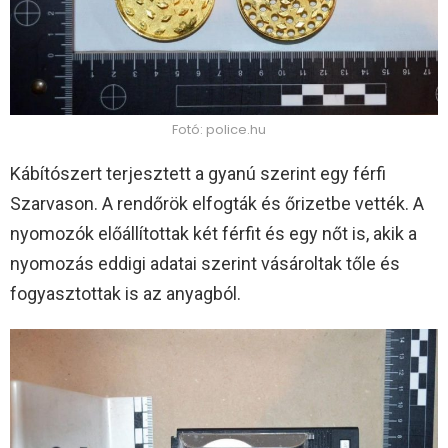
Fotó: police.hu
Kábítószert terjesztett a gyanú szerint egy férfi
Szarvason. A rendőrök elfogták és őrizetbe vették. A
nyomozók előállítottak két férfit és egy nőt is, akik a
nyomozás eddigi adatai szerint vásároltak tőle és
fogyasztottak is az anyagból.