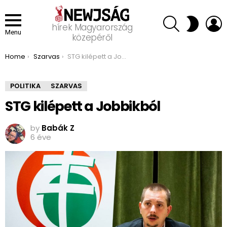
SEARCH
L
SWITCH
hírek Magyarország
SKIN
Menu
közepéről
You are here:
Home
Szarvas
STG kilépett a Jobbikból
POLITIKA
SZARVAS
STG kilépett a Jobbikból
by
Babák Z
6 éve