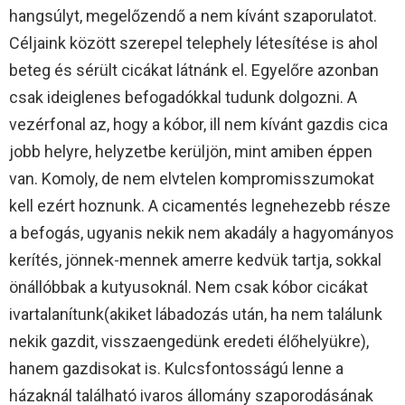
hangsúlyt, megelőzendő a nem kívánt szaporulatot.
Céljaink között szerepel telephely létesítése is ahol
beteg és sérült cicákat látnánk el. Egyelőre azonban
csak ideiglenes befogadókkal tudunk dolgozni. A
vezérfonal az, hogy a kóbor, ill nem kívánt gazdis cica
jobb helyre, helyzetbe kerüljön, mint amiben éppen
van. Komoly, de nem elvtelen kompromisszumokat
kell ezért hoznunk. A cicamentés legnehezebb része
a befogás, ugyanis nekik nem akadály a hagyományos
kerítés, jönnek-mennek amerre kedvük tartja, sokkal
önállóbbak a kutyusoknál. Nem csak kóbor cicákat
ivartalanítunk(akiket lábadozás után, ha nem találunk
nekik gazdit, visszaengedünk eredeti élőhelyükre),
hanem gazdisokat is. Kulcsfontosságú lenne a
házaknál található ivaros állomány szaporodásának