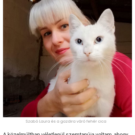
Szabó Laura és a gazdira váró fehér cica
A közelmúltban véletlenül szemtanúja voltam, ahogy