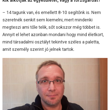
Kik alkotják az egyesületet, vagy a törzsgárdát?
– 14 tagunk van, és emellett 8-10 segítőnk is. Nem
szeretnék senkit sem kiemelni, mert mindenki
megteszi ami tőle telik, sőt sokszor még többet is.
Annyit el lehet azonban mondani hogy mind életkort,
mind társadalmi osztályt tekintve széles a paletta,
amit személy szerint jó jelnek tartok.