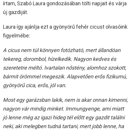
írtam, Szabó Laura gondozásában tölti napjait és várja
új gazdiját.
Laura így ajánlja ezt a gyönyörű fehér cicust olvasóink
figyelmébe:
A cicus nem túl könnyen fotózható, mert állandóan
tekereg, dorombol, hízelkedik. Nagyon kedves és
szeretetre méltó. Ivartalan nőstény, alomhoz szokott,
bármit örömmel megeszik. Alapvetően erős fizikumú,
gyönyörű cica, erős, jól van.
Most egy garázsban lakik, nem is akar onnan kimenni,
nagyon vár mindig minket. Immungyenge, ami miatt
jó lenne még az igazi hideg tél előtt egy gazdit találni
neki, aki melegben tudná tartani, mert jobb lenne, ha