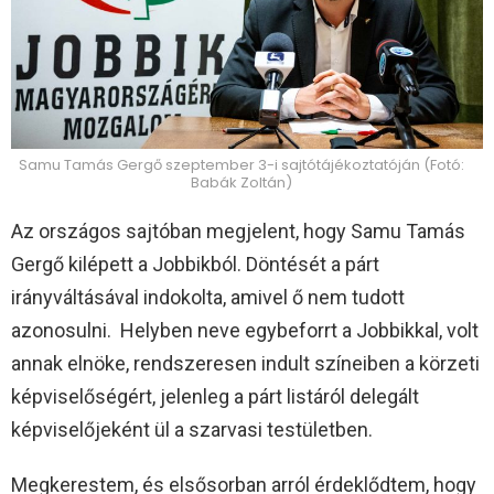
Samu Tamás Gergő szeptember 3-i sajtótájékoztatóján (Fotó:
Babák Zoltán)
Az országos sajtóban megjelent, hogy Samu Tamás
Gergő kilépett a Jobbikból. Döntését a párt
irányváltásával indokolta, amivel ő nem tudott
azonosulni. Helyben neve egybeforrt a Jobbikkal, volt
annak elnöke, rendszeresen indult színeiben a körzeti
képviselőségért, jelenleg a párt listáról delegált
képviselőjeként ül a szarvasi testületben.
Megkerestem, és elsősorban arról érdeklődtem, hogy