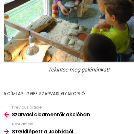
Tekintse meg galériánkat!
CÍMLAP
GFE SZARVASI GYAKORLÓ
Previous article
See
more
Szarvasi cicamentők akcióban
Next article
STG kilépett a Jobbikból