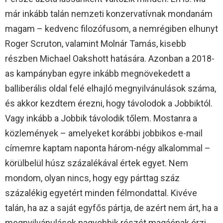
már inkább talán nemzeti konzervatívnak mondanám
magam – kedvenc filozófusom, a nemrégiben elhunyt
Roger Scruton, valamint Molnár Tamás, kisebb
részben Michael Oakshott hatására. Azonban a 2018-
as kampányban egyre inkább megnövekedett a
balliberális oldal felé elhajló megnyilvánulások száma,
és akkor kezdtem érezni, hogy távolodok a Jobbiktól.
Vagy inkább a Jobbik távolodik tőlem. Mostanra a
közlemények – amelyeket korábbi jobbikos e-mail
címemre kaptam naponta három-négy alkalommal –
körülbelül húsz százalékával értek egyet. Nem
mondom, olyan nincs, hogy egy párttag száz
százalékig egyetért minden félmondattal. Kivéve
talán, ha az a saját egyfős pártja, de azért nem árt, ha a
megnyilvánulások nagyobbik részét magáénak érzi.