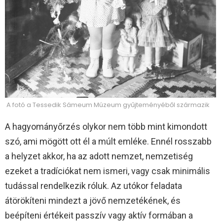
A fotó a Tessedik Sámeum Múzeum gyűjteményéből származik
A hagyományőrzés olykor nem több mint kimondott
szó, ami mögött ott él a múlt emléke. Ennél rosszabb
a helyzet akkor, ha az adott nemzet, nemzetiség
ezeket a tradíciókat nem ismeri, vagy csak minimális
tudással rendelkezik róluk. Az utókor feladata
átörökíteni mindezt a jövő nemzetékének, és
beépíteni értékeit passzív vagy aktív formában a