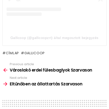
Gallicoop (@gallicoopzrt) által megosztott bejegyzés
CÍMLAP
GALLICOOP
Previous article
See
more
Városlakó erdei fülesbaglyok Szarvason
Next article
Eltűnőben az állattartás Szarvason