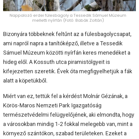
Nappalozó erdei fülesbagoly a Tessedik Sámuel Múzeum
melletti nyírfán (Fotó: Babák Zoltán)
Bizonyára többeknek feltűnt az a fülesbagolycsapat,
ami napról napra a tanítóképző, illetve a Tessedik
Sámuel Múzeum közötti nyírfán keres menedéket a
hideg elől. A Kossuth utca piramistölgyeit is
kifejezetten szeretik. Évek óta megfigyelhetjük a fák
alatt a köpetükből.
Miért van ez, tettük fel a kérdést Molnár Gézának, a
Körös-Maros Nemzeti Park Igazgatóság
természetvédelmi felügyelőjének, aki elmondta, hogy
a városokban mindig 1-2 fokkal melegebb van, mint a
környező szántókon, szabad területeken. Ezeket a