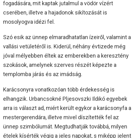
fogadására, mit kaptak jutalmul a vödör vízért
cserében, illetve a hajadonok sikítozását is
mosolyogva idézi fel.
Szó esik az ünnep elmaradhatatlan ízeiről, valamint a
vallási vetületéről is. Kiderül, néhány évtizede még
jóval mélyebben éltek az emberekben a keresztény
szokások, amelynek szerves részét képezte a
templomba járás és az imádság.
Karácsonyra vonatkozóan több érdekesség is
elhangzik. Urbancsokné Pljesovszki Ildikó egyebek
arra is választ ad, miért került egykor a karácsonyfa a
mestergerendára, illetve mivel díszítették fel az
ünnep szimbólumát. Megtudhatják továbbá, milyen
ételek kísérték végig a jeles napokat, s miképp jelent