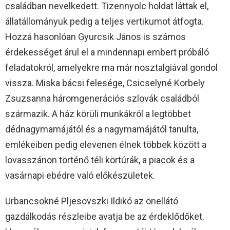
családban nevelkedett. Tizennyolc holdat láttak el,
állatállományuk pedig a teljes vertikumot átfogta.
Hozzá hasonlóan Gyurcsik János is számos
érdekességet árul el a mindennapi embert próbáló
feladatokról, amelyekre ma már nosztalgiával gondol
vissza. Miska bácsi felesége, Csicselyné Korbely
Zsuzsanna háromgenerációs szlovák családból
származik. A ház körüli munkákról a legtöbbet
dédnagymamájától és a nagymamájától tanulta,
emlékeiben pedig elevenen élnek többek között a
lovasszánon történő téli körtúrák, a piacok és a
vasárnapi ebédre való előkészületek.
Urbancsokné Pljesovszki Ildikó az önellátó
gazdálkodás részleibe avatja be az érdeklődőket.