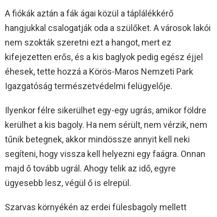
A fiókák aztán a fák ágai közül a táplálékkérő
hangjukkal csalogatják oda a szülőket. A városok lakói
nem szokták szeretni ezt a hangot, mert ez
kifejezetten erős, és a kis baglyok pedig egész éjjel
éhesek, tette hozzá a Körös-Maros Nemzeti Park
Igazgatóság természetvédelmi felügyelője.
Ilyenkor félre sikerülhet egy-egy ugrás, amikor földre
kerülhet a kis bagoly. Ha nem sérült, nem vérzik, nem
tűnik betegnek, akkor mindössze annyit kell neki
segíteni, hogy vissza kell helyezni egy faágra. Onnan
majd ő tovább ugrál. Ahogy telik az idő, egyre
ügyesebb lesz, végül ő is elrepül.
Szarvas környékén az erdei fülesbagoly mellett