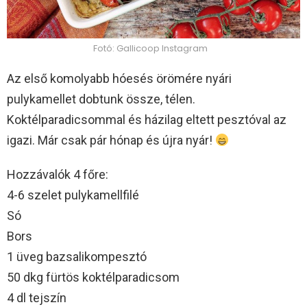
Fotó: Gallicoop Instagram
Az első komolyabb hóesés örömére nyári
pulykamellet dobtunk össze, télen.
Koktélparadicsommal és házilag eltett pesztóval az
igazi. Már csak pár hónap és újra nyár!
Hozzávalók 4 főre:
4-6 szelet pulykamellfilé
Só
Bors
1 üveg bazsalikompesztó
50 dkg fürtös koktélparadicsom
4 dl tejszín