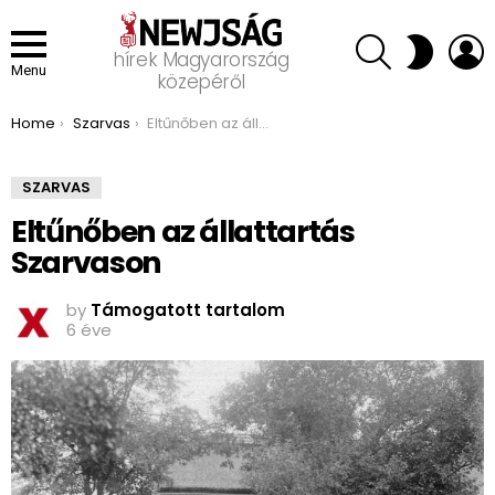
SEARCH
L
SWITCH
hírek Magyarország
SKIN
Menu
közepéről
You are here:
Home
Szarvas
Eltűnőben az állattartás Szarvason
SZARVAS
Eltűnőben az állattartás
Szarvason
by
Támogatott tartalom
6 éve