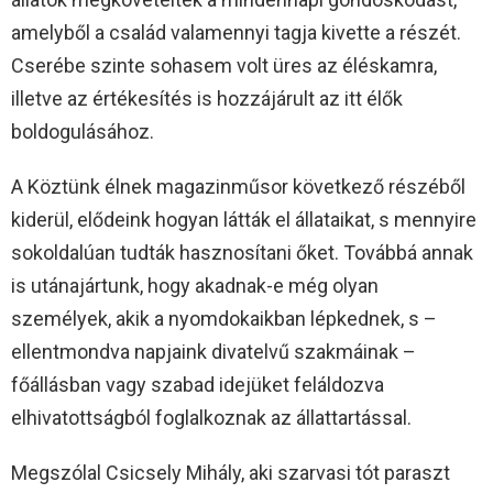
amelyből a család valamennyi tagja kivette a részét.
Cserébe szinte sohasem volt üres az éléskamra,
illetve az értékesítés is hozzájárult az itt élők
boldogulásához.
A Köztünk élnek magazinműsor következő részéből
kiderül, elődeink hogyan látták el állataikat, s mennyire
sokoldalúan tudták hasznosítani őket. Továbbá annak
is utánajártunk, hogy akadnak-e még olyan
személyek, akik a nyomdokaikban lépkednek, s –
ellentmondva napjaink divatelvű szakmáinak –
főállásban vagy szabad idejüket feláldozva
elhivatottságból foglalkoznak az állattartással.
Megszólal Csicsely Mihály, aki szarvasi tót paraszt