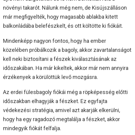
növényi takarót. Nálunk még nem, de Kisújszálláson
már megfigyelték, hogy magasabb ablakba kitett
balkonládába belefészkelt, és ott költötte ki fiókáit.
Mindenképp nagyon fontos, hogy ha ember
közelében próbálkozik a bagoly, akkor zavartalanságot
kell neki biztosítani a fészek kiválasztásának az
időszakában. Ha már kikeltek, akkor már nem annyira
érzékenyek a körülöttük levő mozgásra.
Az erdei fülesbagoly fiókái még a röpképesség előtti
időszakban elhagyják a fészket. Ez egyfajta
védekezési stratégia, amivel azt akarják elkerülni,
hogy ha egy ragadozó megtalálja a fészket, akkor
mindegyik fiókát felfalja.