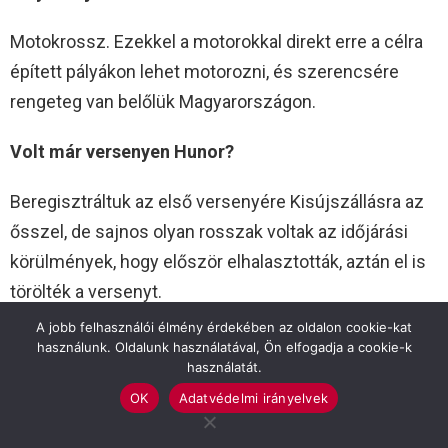
Motokrossz. Ezekkel a motorokkal direkt erre a célra
épített pályákon lehet motorozni, és szerencsére
rengeteg van belőlük Magyarországon.
Volt már versenyen Hunor?
Beregisztráltuk az első versenyére Kisújszállásra az
ősszel, de sajnos olyan rosszak voltak az időjárási
körülmények, hogy először elhalasztották, aztán el is
törölték a versenyt.
A jobb felhasználói élmény érdekében az oldalon cookie-kat
Nem féltitek Hunort?
használunk. Oldalunk használatával, Ön elfogadja a cookie-k
használatát.
Természetesen féltjük, pláne az ugratókon, de minél
OK
Adatvédelmi irányelvek
jobb védőfelszerelésekkel igyekszünk megóvni.