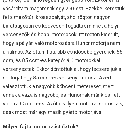
vásároltam magamnak egy 250-est. Ezekkel kerestük
fel a mezőtúri krosszpályát, ahol rögtön nagyon
barátságosan és kedvesen fogadtak minket a helyi
versenyzők és hobbi motorosok. Itt rögtön kiderült,
hogy a pályán való motorozásra Hunor motorja nem
alkalmas. Az ottani fiatalabb és idősebb gyerekek, 65
ccm, és 85 ccm-es kategóriájú motorokkal
versenyeztek. Ekkor döntöttük el, hogy lecseréljük a
motorját egy 85 ccm-es verseny motorra. Azért
választottuk a nagyobb köbcentimétereset, mert
ennek a váza is nagyobb, és Hunornak már kicsi lett
volna a 65 ccm-es. Azóta is ilyen motorral motorozik,
csak most már egy másik gyártó motorjával.
Milyen fajta motorozást űztök?