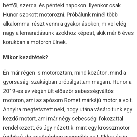
hétfői, szerdai és pénteki napokon. Ilyenkor csak
Hunor szokott motorozni. Próbálunk minél több
alkalommal részt venni a gyakorlásokon, mivel elég
nagy a lemaradásunk azokhoz képest, akik már 6 éves
korukban a motoron ülnek.
Mikor kezdtétek?
Én már régen is motoroztam, mind közúton, mind a
gyorsasági szakágban próbálgattam magam. Hunor a
2019-es év végén ült először sebességváltós
motoron, ami az apósom Romet márkájú motorja volt.
Annyira megtetszett neki, hogy utána vásároltunk egy
kezdő motort, ami már négy sebességi fokozattal
rendelkezett, és úgy nézett ki mint egy krosszmotor
(pitbike), de minőségben gyengébb volt. Ekkor én is