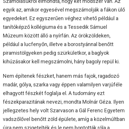
Számolásukról elmondta, hogy két módszer van. Az
egyik az, amikor egyesével megszámolják a fákon ülő
egyedeket. Ez egyszerűen véghez vihető például a
tanítóképző kollégiuma és a Tessedik Sámuel
Múzeum között álló a nyírfán. Az örökzöldeken,
például a lucfenyőn, illetve a borostyánnal benőtt
piramistölgyeken pedig szürkületkor, a baglyok
kihúzásakor kell megszámolni, hány bagoly repül ki.
Nem építenek fészket, hanem más fajok, ragadozó
madár, gólya, szarka vagy éppen valamilyen varjúféle
elhagyott fészkét foglalja el. A tudomány ezt
fészekparazitának nevezi, mondta Molnár Géza. Ilyen
jellegzetes hely volt Szarvason a Gál Ferenc Egyetem
vadszőlővel benőtt zöld épülete, amíg a közelmúltban
újra nem szigetelték és le nem bontották róla a