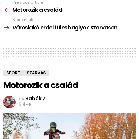
Previous article
See
more
Motorozik a család
Next article
Városlakó erdei fülesbaglyok Szarvason
SPORT
SZARVAS
Motorozik a család
by
Babák Z
6 éve