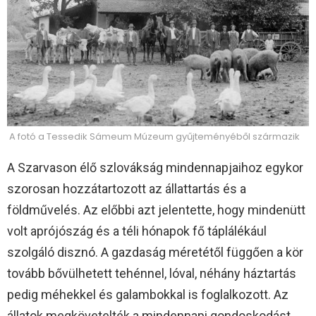
A fotó a Tessedik Sámeum Múzeum gyűjteményéből származik
A Szarvason élő szlovákság mindennapjaihoz egykor
szorosan hozzátartozott az állattartás és a
földművelés. Az előbbi azt jelentette, hogy mindenütt
volt aprójószág és a téli hónapok fő táplálékául
szolgáló disznó. A gazdaság méretétől függően a kör
tovább bővülhetett tehénnel, lóval, néhány háztartás
pedig méhekkel és galambokkal is foglalkozott. Az
állatok megkövetelték a mindennapi gondoskodást,