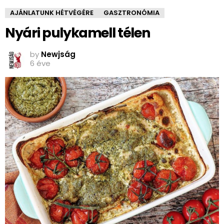
AJÁNLATUNK HÉTVÉGÉRE
GASZTRONÓMIA
Nyári pulykamell télen
by
Newjság
6 éve