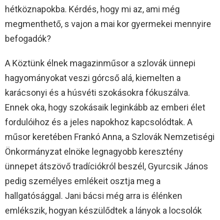
hétköznapokba. Kérdés, hogy mi az, ami még
megmenthető, s vajon a mai kor gyermekei mennyire
befogadók?
A Köztünk élnek magazinműsor a szlovák ünnepi
hagyományokat veszi górcső alá, kiemelten a
karácsonyi és a húsvéti szokásokra fókuszálva.
Ennek oka, hogy szokásaik leginkább az emberi élet
fordulóihoz és a jeles napokhoz kapcsolódtak. A
műsor keretében Frankó Anna, a Szlovák Nemzetiségi
Önkormányzat elnöke legnagyobb keresztény
ünnepet átszövő tradíciókról beszél, Gyurcsik János
pedig személyes emlékeit osztja meg a
hallgatósággal. Jani bácsi még arra is élénken
emlékszik, hogyan készülődtek a lányok a locsolók