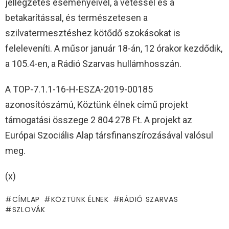
jellegzetes eseményeivel, a vetéssel és a
betakarítással, és természetesen a
szilvatermesztéshez kötődő szokásokat is
feleleveníti. A műsor január 18-án, 12 órakor kezdődik,
a 105.4-en, a Rádió Szarvas hullámhosszán.
A TOP-7.1.1-16-H-ESZA-2019-00185
azonosítószámú, Köztünk élnek című projekt
támogatási összege 2 804 278 Ft. A projekt az
Európai Szociális Alap társfinanszírozásával valósul
meg.
(x)
CÍMLAP
KÖZTÜNK ÉLNEK
RÁDIÓ SZARVAS
SZLOVÁK