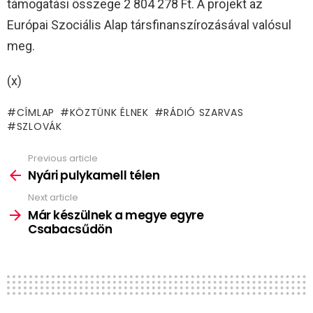
támogatási összege 2 804 278 Ft. A projekt az
Európai Szociális Alap társfinanszírozásával valósul
meg.
(x)
CÍMLAP
KÖZTÜNK ÉLNEK
RÁDIÓ SZARVAS
SZLOVÁK
Previous article
See
more
Nyári pulykamell télen
Next article
Már készülnek a megye egyre
Csabacsűdön