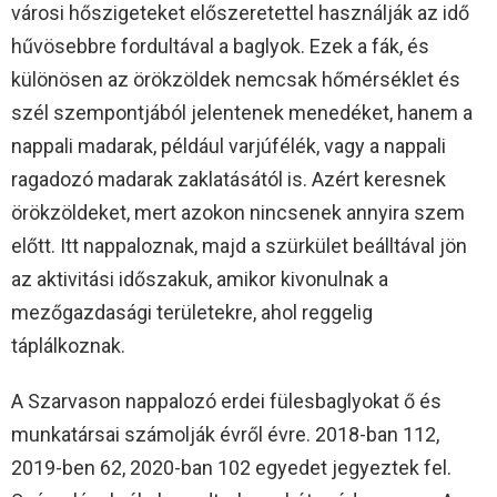
városi hőszigeteket előszeretettel használják az idő
hűvösebbre fordultával a baglyok. Ezek a fák, és
különösen az örökzöldek nemcsak hőmérséklet és
szél szempontjából jelentenek menedéket, hanem a
nappali madarak, például varjúfélék, vagy a nappali
ragadozó madarak zaklatásától is. Azért keresnek
örökzöldeket, mert azokon nincsenek annyira szem
előtt. Itt nappaloznak, majd a szürkület beálltával jön
az aktivitási időszakuk, amikor kivonulnak a
mezőgazdasági területekre, ahol reggelig
táplálkoznak.
A Szarvason nappalozó erdei fülesbaglyokat ő és
munkatársai számolják évről évre. 2018-ban 112,
2019-ben 62, 2020-ban 102 egyedet jegyeztek fel.