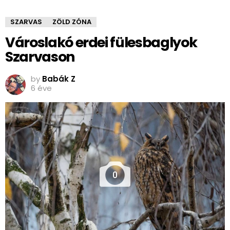
SZARVAS
ZÖLD ZÓNA
Városlakó erdei fülesbaglyok
Szarvason
by
Babák Z
6 éve
0