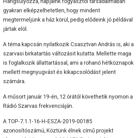
Hangsúlyozza, napjaink fogyasztói társadalmában
gyakran elképzelhetetlen, hogy mindent
megtermeljünk a ház körül, pedig elődeink jó példával
jártak elöl.
A téma kapcsán nyilatkozik Csasztvan András is, aki a
szarvasi birkatartás változásit kutatta. Mellette maga
is foglalkozik állattartással, ami a rohanó hétköznapok
mellett megnyugvást és kikapcsolódást jelent
számára.
A műsort január 19-én, 12 órától követhetik nyomon a
Rádió Szarvas frekvenciáján.
A TOP-7.1.1-16-H-ESZA-2019-00185
azonosítószámú, Köztünk élnek című projekt