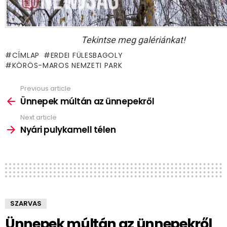
Tekintse meg galériánkat!
CÍMLAP
ERDEI FÜLESBAGOLY
KÖRÖS-MAROS NEMZETI PARK
Previous article
See
more
Ünnepek múltán az ünnepekről
Next article
Nyári pulykamell télen
SZARVAS
Ünnepek múltán az ünnepekről