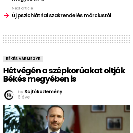
Next article
Új pszichiátriai szakrendelés márciustól
BÉKÉS VÁRMEGYE
Hétvégén a szépkorúakat oltják
Békés megyében is
by
Sajtóközlemény
6 éve