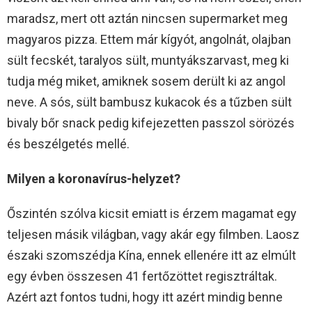
maradsz, mert ott aztán nincsen supermarket meg
magyaros pizza. Ettem már kígyót, angolnát, olajban
sült fecskét, taralyos sült, muntyákszarvast, meg ki
tudja még miket, amiknek sosem derült ki az angol
neve. A sós, sült bambusz kukacok és a tűzben sült
bivaly bőr snack pedig kifejezetten passzol sörözés
és beszélgetés mellé.
Milyen a koronavírus-helyzet?
Őszintén szólva kicsit emiatt is érzem magamat egy
teljesen másik világban, vagy akár egy filmben. Laosz
északi szomszédja Kína, ennek ellenére itt az elmúlt
egy évben összesen 41 fertőzöttet regisztráltak.
Azért azt fontos tudni, hogy itt azért mindig benne