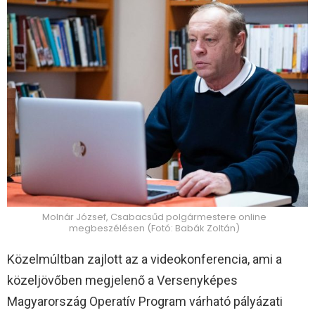
Molnár József, Csabacsűd polgármestere online
megbeszélésen (Fotó: Babák Zoltán)
Közelmúltban zajlott az a videokonferencia, ami a
közeljövőben megjelenő a Versenyképes
Magyarország Operatív Program várható pályázati