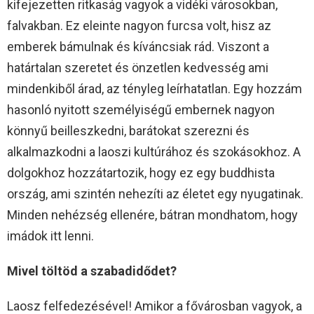
kifejezetten ritkaság vagyok a vidéki városokban,
falvakban. Ez eleinte nagyon furcsa volt, hisz az
emberek bámulnak és kíváncsiak rád. Viszont a
határtalan szeretet és önzetlen kedvesség ami
mindenkiből árad, az tényleg leírhatatlan. Egy hozzám
hasonló nyitott személyiségű embernek nagyon
könnyű beilleszkedni, barátokat szerezni és
alkalmazkodni a laoszi kultúrához és szokásokhoz. A
dolgokhoz hozzátartozik, hogy ez egy buddhista
ország, ami szintén nehezíti az életet egy nyugatinak.
Minden nehézség ellenére, bátran mondhatom, hogy
imádok itt lenni.
Mivel töltöd a szabadidődet?
Laosz felfedezésével! Amikor a fővárosban vagyok, a