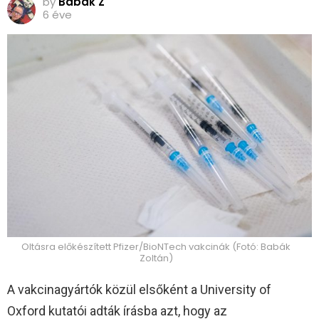
by
Babák Z
6 éve
Oltásra előkészített Pfizer/BioNTech vakcinák (Fotó: Babák
Zoltán)
A vakcinagyártók közül elsőként a University of
Oxford kutatói adták írásba azt, hogy az