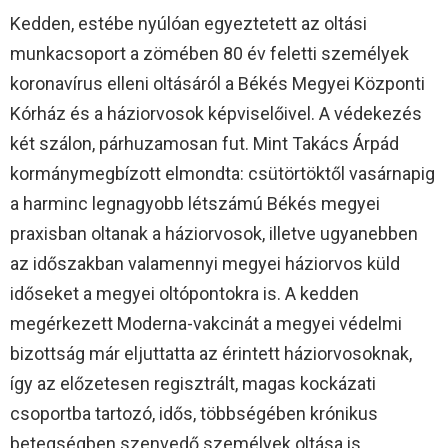
Kedden, estébe nyúlóan egyeztetett az oltási
munkacsoport a zömében 80 év feletti személyek
koronavírus elleni oltásáról a Békés Megyei Központi
Kórház és a háziorvosok képviselőivel. A védekezés
két szálon, párhuzamosan fut. Mint Takács Árpád
kormánymegbízott elmondta: csütörtöktől vasárnapig
a harminc legnagyobb létszámú Békés megyei
praxisban oltanak a háziorvosok, illetve ugyanebben
az időszakban valamennyi megyei háziorvos küld
időseket a megyei oltópontokra is. A kedden
megérkezett Moderna-vakcinát a megyei védelmi
bizottság már eljuttatta az érintett háziorvosoknak,
így az előzetesen regisztrált, magas kockázati
csoportba tartozó, idős, többségében krónikus
betegségben szenvedő személyek oltása is