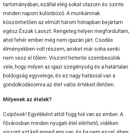
tartományában, ezáltal elég sokat utazom és szinte
minden napom különböző. A munkámnak
köszönhetően az elmúlt három hónapban bejártam
egész Észak-Laoszt. Rengeteg helyen megfordultam,
ahol fehér ember még nem igazán járt. Csodás
élményekben volt részem, amiket már soha senki
nem vesz el tőlem. Viszont hetente szembesülök
vele, hogy milyen az igazi szegénység és a határtalan
boldogság egyvelege, és ez nagy hatással van a
gondolkodásomra az élet valós értékeit illetően.
Milyenek az ételek?
Csípősek! Egyébként attól függ hol van az ember. A
fővárosban minden nyugati étel elérhető, vidéken
viszont azt kell enned ami van, és ha nem eszel, éhen