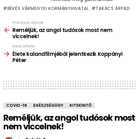
BÉKÉS VÁRMEGYEI KORMÁNYHIVATAL
TAKÁCS ÁRPÁD
Previous article
See
more
Reméljük, az angol tudósok most nem
viccelnek!
Next article
Élete kalandfilmjéből jelentkezik Koppányi
Péter
COVID-19
EGÉSZSÉGÜGY
KITEKINTŐ
Reméljük, az angol tudósok most
nem viccelnek!