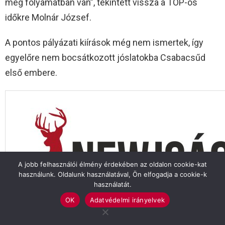
még folyamatban van”, tekintett vissza a TOP-os
időkre Molnár József.
A pontos pályázati kiírások még nem ismertek, így
egyelőre nem bocsátkozott jóslatokba Csabacsűd
első embere.
A jobb felhasználói élmény érdekében az oldalon cookie-kat
használunk. Oldalunk használatával, Ön elfogadja a cookie-k
használatát.
OK
Adatvédelmi irányelvek