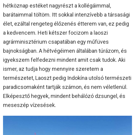
hétköznap estéket nagyrészt a kollégáimmal,
barátaimmal töltöm. Itt sokkal intenzívebb a társasági
élet, ezáltal rengeteg élőzenés étterem van, ez pedig
a kedvencem. Heti kétszer focizom a laoszi
agrárminisztérium csapatában egy műfüves
bajnokságban. A hétvégéimen általában túrázom, és
igyekszem felfedezni mindent amit csak tudok. Aki
ismer, az tudja hogy mennyire szeretem a
természetet, Laoszt pedig Indokína utolsó természeti
paradicsomaként tartják számon, és nem véletlenül.
Elképesztő hegyek, mindent behálózó dzsungel, és
meseszép vízesések.