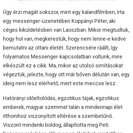
Úgy érzi magát sokszor, mint egy kalandfilmben, írta
egy messenger-üzenetében Koppányi Péter, aki
céges kiküldetésben van Laoszban. Mikor megtudtuk,
hogy hol van, megkerestük, hogy nem lenne-e kedve
bemutatni az ottani életét. Szerencsére ráállt, így
folyamatos Messenger-kapcsolatban voltunk, mire
elkészült ez a cikk. Ma, mikor az utolsó simításokat
végeztük, jelezte, hogy ott már bőven délután van, egy
ideig nem lesz elérhető, mert este meccse lesz.
Hatórányi időeltolódás, egzotikus tájak, egzotikus
emberek, magyar szemmel talán a mindennapi élet
itthonihoz viszonyított eltérése a szembetűnő.
Viszont mindenki boldog, állapította meg Peti.