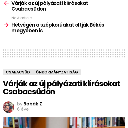
more
Várják az új pályázati kiírásokat
Csabacsűdön
Next article
Hétvégén a szépkorúakat oltják Békés
megyében is
CSABACSŰD
ÖNKORMÁNYZATISÁG
Várják az új pályázati kiírásokat
Csabacsűdön
by
Babák Z
6 éve