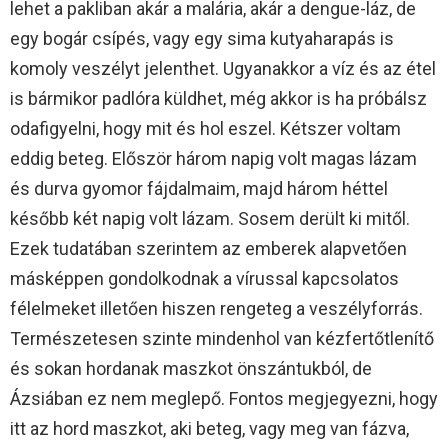
lehet a pakliban akár a malária, akár a dengue-láz, de
egy bogár csípés, vagy egy sima kutyaharapás is
komoly veszélyt jelenthet. Ugyanakkor a víz és az étel
is bármikor padlóra küldhet, még akkor is ha próbálsz
odafigyelni, hogy mit és hol eszel. Kétszer voltam
eddig beteg. Először három napig volt magas lázam
és durva gyomor fájdalmaim, majd három héttel
később két napig volt lázam. Sosem derült ki mitől.
Ezek tudatában szerintem az emberek alapvetően
másképpen gondolkodnak a vírussal kapcsolatos
félelmeket illetően hiszen rengeteg a veszélyforrás.
Természetesen szinte mindenhol van kézfertőtlenítő
és sokan hordanak maszkot önszántukból, de
Ázsiában ez nem meglepő. Fontos megjegyezni, hogy
itt az hord maszkot, aki beteg, vagy meg van fázva,