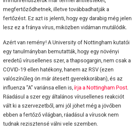
immunrendszerük már termel antitesteket,
megfertőződhetnek, illetve továbbadhatják a
fertőzést. Ez azt is jelenti, hogy egy darabig még jelen
lesz ez a fránya vírus, miközben vidáman mutálódik.
Azért van remény! A University of Nottingham kutatói
egy tanulmányban bemutatták, hogy egy növényi
eredetű vírusellenes szer, a thapsogargin, nem csak a
COVID-19 ellen hatékony, hanem az RSV (ezen
valószínűleg ön már átesett gyerekkorában), és az
influenza “A” variánsa ellen is,
írja a Nottingham Post
.
Ráadásul a szer egy általános vírusellenes reakciót
vált ki a szervezetből, ami jól jöhet még a jövőben
ebben a fertőző világban, ráadásul a vírusok nem
tudnak rezisztensé válni vele szemben.