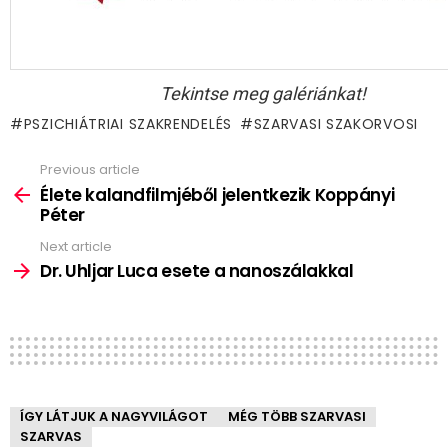
Tekintse meg galériánkat!
PSZICHIÁTRIAI SZAKRENDELÉS
SZARVASI SZAKORVOSI
Previous article
See
more
Élete kalandfilmjéből jelentkezik Koppányi
Péter
Next article
Dr. Uhljar Luca esete a nanoszálakkal
ÍGY LÁTJUK A NAGYVILÁGOT
MÉG TÖBB SZARVASI
SZARVAS