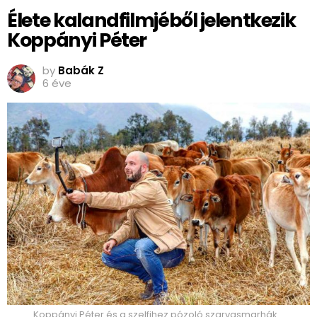
Élete kalandfilmjéből jelentkezik
Koppányi Péter
by
Babák Z
6 éve
Koppányi Péter és a szelfihez pózoló szarvasmarhák