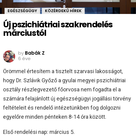
EGÉSZSÉGÜGY
KÖZÉRDEKŰ HÍREK
,
Új pszichiátriai szakrendelés
márciustól
A szakorvosi rendelők bejárata (Fotó: Babák Zoltán)
by
Babák Z
6 éve
Örömmel értesítem a tisztelt szarvasi lakosságot,
hogy Dr. Szlávik Győző a gyulai megyei pszichiátriai
osztály részlegvezető főorvosa nem fogadta el a
számára felajánlott új egészségügyi jogállási törvény
feltételeit és rendelő intézetünkben fog dolgozni
egyelőre minden pénteken 8-14 óra között.
Első rendelési nap: március 5.