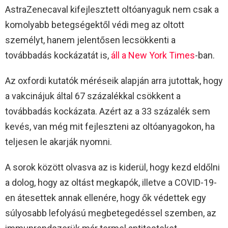
AstraZenecaval kifejlesztett oltóanyaguk nem csak a
komolyabb betegségektől védi meg az oltott
személyt, hanem jelentősen lecsökkenti a
továbbadás kockázatát is,
áll a New York Times
-ban.
Az oxfordi kutatók méréseik alapján arra jutottak, hogy
a vakcinájuk által 67 százalékkal csökkent a
továbbadás kockázata. Azért az a 33 százalék sem
kevés, van még mit fejleszteni az oltóanyagokon, ha
teljesen le akarják nyomni.
A sorok között olvasva az is kiderül, hogy kezd eldőlni
a dolog, hogy az oltást megkapók, illetve a COVID-19-
en átesettek annak ellenére, hogy ők védettek egy
súlyosabb lefolyású megbetegedéssel szemben, az