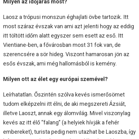
Milyen az időjárás most?
Laosz a trópusi monszun éghajlati övbe tartozik. Itt
most száraz évszak van ami azt jelenti hogy az eddig
itt töltött időm alatt egyszer sem esett az eső. Itt
Vientiane-ben, a fővárosban most 31 fok van, de
szerencsére a sör hideg. Viszont hamarosan jön az
esős évszak, ami még hallomásból is kemény.
Milyen ott az élet egy európai szemével?
Leírhatatlan. Őszintén szólva kevés ismerősömet
tudom elképzelni itt élni, de aki megszereti Ázsiát,
illetve Laoszt, annak egy álomvilág. Mivel viszonylag
kevés az itt élő “falang” (a helyiek hívják a fehér
embereket), turista pedig nem utazhat be Laoszba, így