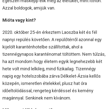
Egészen másképp élik meg az életüket, mint itthon.
Azzal boldogok, amijük van.
Mióta vagy kint?
2020. október 25-én érkeztem Laoszba két és fél
napnyi repülés követően. A repülőtérről azonnal egy
kijelölt karanténhotelbe szállítottak, ahol a
tizennégynapos karanténomat töltöttem. Nem túlzás,
ha azt mondom hogy életem egyik legnehezebb két
hete volt mind lelkileg, mind fizikailag. Tizennégy
napig egy hotelszobába zárva Délkelet-Ázsia kellős
közepén, ismeretlen ételekkel, plusz hat óra
időeltolódással, rengeteg kérdéssel és kemény
magánnyal. Senkinek nem kívánom.