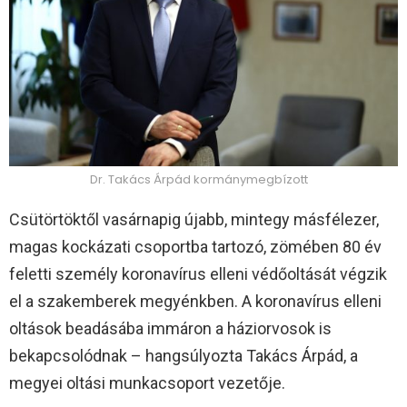
Dr. Takács Árpád kormánymegbízott
Csütörtöktől vasárnapig újabb, mintegy másfélezer,
magas kockázati csoportba tartozó, zömében 80 év
feletti személy koronavírus elleni védőoltását végzik
el a szakemberek megyénkben. A koronavírus elleni
oltások beadásába immáron a háziorvosok is
bekapcsolódnak – hangsúlyozta Takács Árpád, a
megyei oltási munkacsoport vezetője.