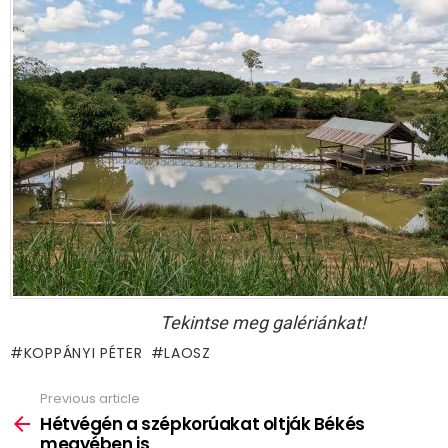
Tekintse meg galériánkat!
KOPPÁNYI PÉTER
LAOSZ
Previous article
See
more
Hétvégén a szépkorúakat oltják Békés
megyében is