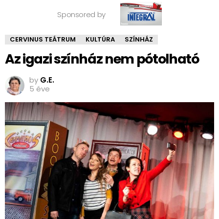
Sponsored by
CERVINUS TEÁTRUM
KULTÚRA
SZÍNHÁZ
Az igazi színház nem pótolható
by
G.E.
5 éve