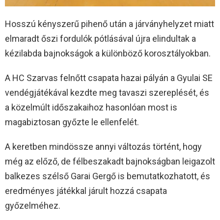
Hosszú kényszerű pihenő után a járványhelyzet miatt
elmaradt őszi fordulók pótlásával újra elindultak a
kézilabda bajnokságok a különböző korosztályokban.
A HC Szarvas felnőtt csapata hazai pályán a Gyulai SE
vendégjátékával kezdte meg tavaszi szereplését, és
a közelmúlt időszakaihoz hasonlóan most is
magabiztosan győzte le ellenfelét.
A keretben mindössze annyi változás történt, hogy
még az előző, de félbeszakadt bajnokságban leigazolt
balkezes szélső Garai Gergő is bemutatkozhatott, és
eredményes játékkal járult hozzá csapata
győzelméhez.