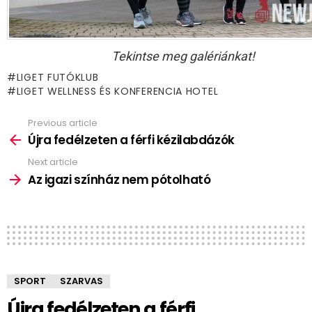
Tekintse meg galériánkat!
LIGET FUTÓKLUB
LIGET WELLNESS ÉS KONFERENCIA HOTEL
Previous article
See
more
Újra fedélzeten a férfi kézilabdázók
Next article
Az igazi színház nem pótolható
SPORT
SZARVAS
Újra fedélzeten a férfi