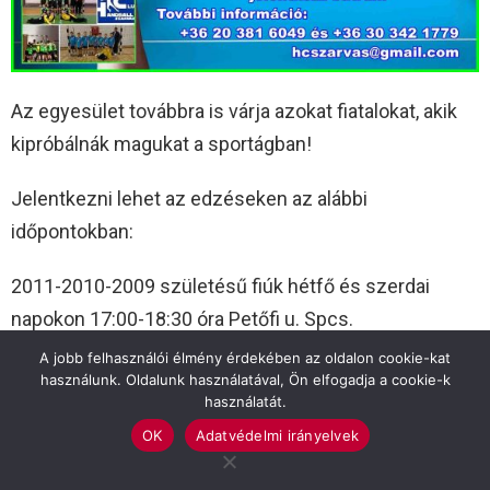
Az egyesület továbbra is várja azokat fiatalokat, akik
kipróbálnák magukat a sportágban!
Jelentkezni lehet az edzéseken az alábbi
időpontokban:
2011-2010-2009 születésű fiúk hétfő és szerdai
napokon 17:00-18:30 óra Petőfi u. Spcs.
A jobb felhasználói élmény érdekében az oldalon cookie-kat
2008-2007 születésű fiúk kedd és csütörtöki napokon
használunk. Oldalunk használatával, Ön elfogadja a cookie-k
használatát.
17:00-18:30 óra Alkotmány u. Spcs.
OK
Adatvédelmi irányelvek
2006-2003 születésű fiúk kedd és csütörtöki napokon