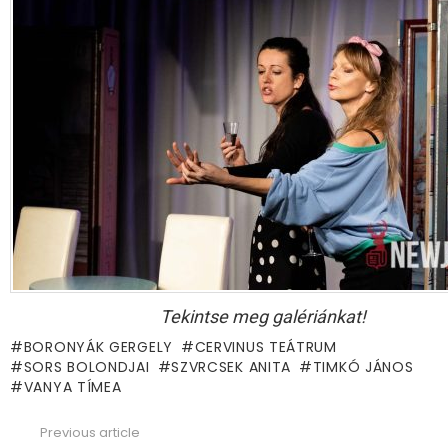
Tekintse meg galériánkat!
BORONYÁK GERGELY
CERVINUS TEÁTRUM
SORS BOLONDJAI
SZVRCSEK ANITA
TIMKÓ JÁNOS
VANYA TÍMEA
Previous article
See