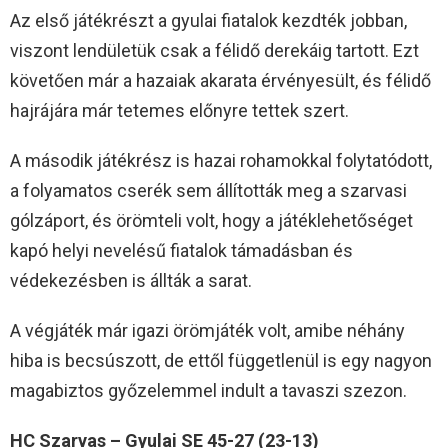
Az első játékrészt a gyulai fiatalok kezdték jobban,
viszont lendületük csak a félidő derekáig tartott. Ezt
követően már a hazaiak akarata érvényesült, és félidő
hajrájára már tetemes előnyre tettek szert.
A második játékrész is hazai rohamokkal folytatódott,
a folyamatos cserék sem állították meg a szarvasi
gólzáport, és örömteli volt, hogy a játéklehetőséget
kapó helyi nevelésű fiatalok támadásban és
védekezésben is állták a sarat.
A végjáték már igazi örömjáték volt, amibe néhány
hiba is becsúszott, de ettől függetlenül is egy nagyon
magabiztos győzelemmel indult a tavaszi szezon.
HC Szarvas – Gyulai SE 45-27 (23-13)