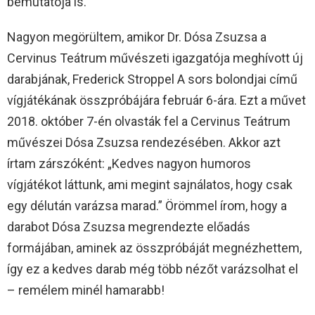
bemutatója is.
Nagyon megörültem, amikor Dr. Dósa Zsuzsa a
Cervinus Teátrum művészeti igazgatója meghívott új
darabjának, Frederick Stroppel A sors bolondjai című
vígjátékának összpróbájára február 6-ára. Ezt a művet
2018. október 7-én olvasták fel a Cervinus Teátrum
művészei Dósa Zsuzsa rendezésében. Akkor azt
írtam zárszóként: „Kedves nagyon humoros
vígjátékot láttunk, ami megint sajnálatos, hogy csak
egy délután varázsa marad.” Örömmel írom, hogy a
darabot Dósa Zsuzsa megrendezte előadás
formájában, aminek az összpróbáját megnézhettem,
így ez a kedves darab még több nézőt varázsolhat el
– remélem minél hamarabb!