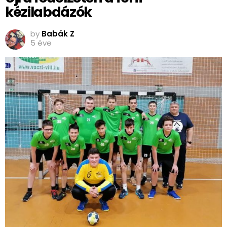
kézilabdázók
by
Babák Z
5 éve