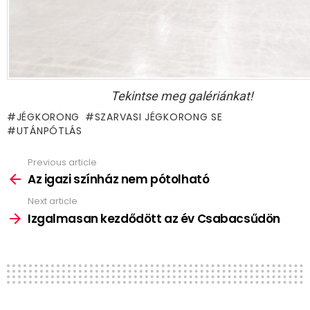
Tekintse meg galériánkat!
JÉGKORONG
SZARVASI JÉGKORONG SE
UTÁNPÓTLÁS
Previous article
See
more
Az igazi színház nem pótolható
Next article
Izgalmasan kezdődött az év Csabacsűdön