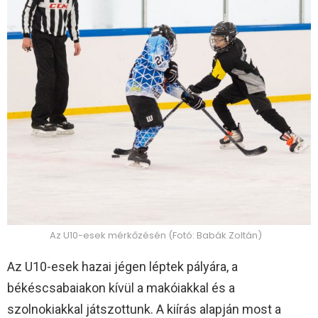
Az U10-esek mérkőzésén (Fotó: Babák Zoltán)
Az U10-esek hazai jégen léptek pályára, a
békéscsabaiakon kívül a makóiakkal és a
szolnokiakkal játszottunk. A kiírás alapján most a