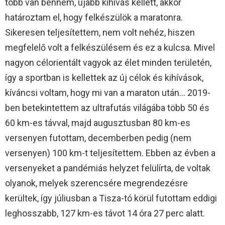
több van bennem, újabb kihívás kellett, akkor
határoztam el, hogy felkészülök a maratonra.
Sikeresen teljesítettem, nem volt nehéz, hiszen
megfelelő volt a felkészülésem és ez a kulcsa. Mivel
nagyon célorientált vagyok az élet minden területén,
így a sportban is kellettek az új célok és kihívások,
kíváncsi voltam, hogy mi van a maraton után… 2019-
ben betekintettem az ultrafutás világába több 50 és
60 km-es távval, majd augusztusban 80 km-es
versenyen futottam, decemberben pedig (nem
versenyen) 100 km-t teljesítettem. Ebben az évben a
versenyeket a pandémiás helyzet felülírta, de voltak
olyanok, melyek szerencsére megrendezésre
kerültek, így júliusban a Tisza-tó körül futottam eddigi
leghosszabb, 127 km-es távot 14 óra 27 perc alatt.