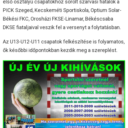
első osztályú csapatokhoz sorolt szarvasi fiatalok a
PICK Szeged, Kecskeméti Sportiskola, Optium Solar-
Békési FKC, Orosházi FKSE-Linamar, Békéscsaba
DKSE fiataljaival veszik fel a versenyt a folytatásban.
Az U13-U12-U11 csapatok felkészítése is folyamatos,
ők későbbi időpontokban kezdik meg a szereplést.