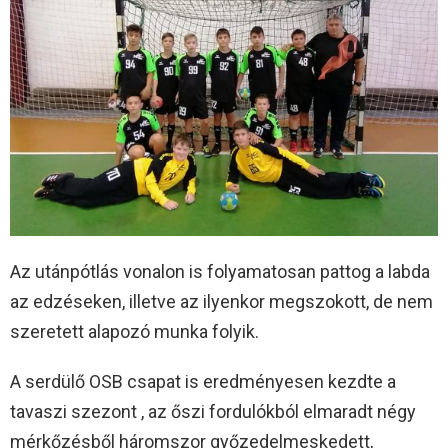
Az utánpótlás vonalon is folyamatosan pattog a labda
az edzéseken, illetve az ilyenkor megszokott, de nem
szeretett alapozó munka folyik.
A serdülő OSB csapat is eredményesen kezdte a
tavaszi szezont , az őszi fordulókból elmaradt négy
mérkőzésből háromszor győzedelmeskedett,