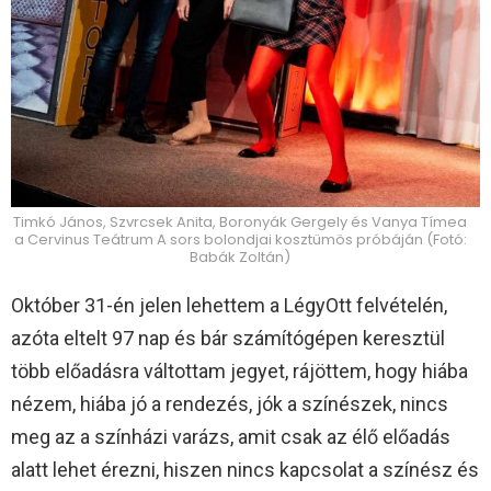
Timkó János, Szvrcsek Anita, Boronyák Gergely és Vanya Tímea
a Cervinus Teátrum A sors bolondjai kosztümös próbáján (Fotó:
Babák Zoltán)
Október 31-én jelen lehettem a LégyOtt felvételén,
azóta eltelt 97 nap és bár számítógépen keresztül
több előadásra váltottam jegyet, rájöttem, hogy hiába
nézem, hiába jó a rendezés, jók a színészek, nincs
meg az a színházi varázs, amit csak az élő előadás
alatt lehet érezni, hiszen nincs kapcsolat a színész és