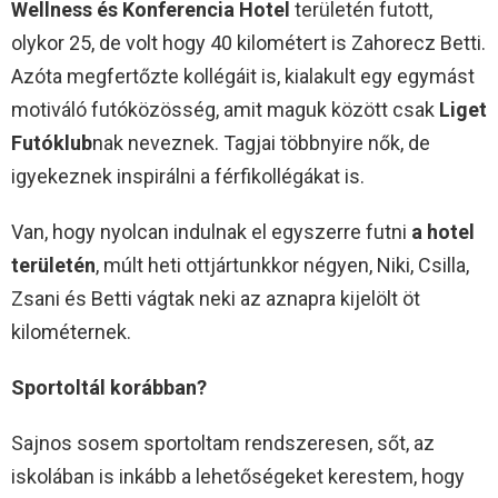
Wellness és Konferencia Hotel
területén futott,
olykor 25, de volt hogy 40 kilométert is Zahorecz Betti.
Azóta megfertőzte kollégáit is, kialakult egy egymást
motiváló futóközösség, amit maguk között csak
Liget
Futóklub
nak neveznek. Tagjai többnyire nők, de
igyekeznek inspirálni a férfikollégákat is.
Van, hogy nyolcan indulnak el egyszerre futni
a hotel
területén
, múlt heti ottjártunkkor négyen, Niki, Csilla,
Zsani és Betti vágtak neki az aznapra kijelölt öt
kilométernek.
Sportoltál korábban?
Sajnos sosem sportoltam rendszeresen, sőt, az
iskolában is inkább a lehetőségeket kerestem, hogy