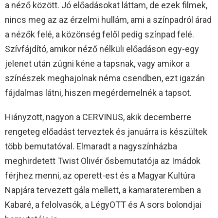
a néző között. Jó előadásokat láttam, de ezek filmek,
nincs meg az az érzelmi hullám, ami a színpadról árad
a nézők felé, a közönség felől pedig színpad felé.
Szívfájdító, amikor néző nélküli előadáson egy-egy
jelenet után zúgni kéne a tapsnak, vagy amikor a
színészek meghajolnak néma csendben, ezt igazán
fájdalmas látni, hiszen megérdemelnék a tapsot.
Hiányzott, nagyon a CERVINUS, akik decemberre
rengeteg előadást terveztek és januárra is készültek
több bemutatóval. Elmaradt a nagyszínházba
meghirdetett Twist Olivér ősbemutatója az Imádok
férjhez menni, az operett-est és a Magyar Kultúra
Napjára tervezett gála mellett, a kamarateremben a
Kabaré, a felolvasók, a LégyOTT és A sors bolondjai