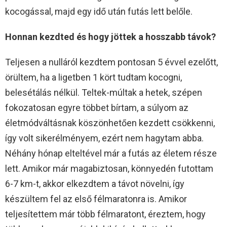
kocogással, majd egy idő után futás lett belőle.
Honnan kezdted és hogy jöttek a hosszabb távok?
Teljesen a nulláról kezdtem pontosan 5 évvel ezelőtt,
örültem, ha a ligetben 1 kört tudtam kocogni,
belesétálás nélkül. Teltek-múltak a hetek, szépen
fokozatosan egyre többet bírtam, a súlyom az
életmódváltásnak köszönhetően kezdett csökkenni,
így volt sikerélményem, ezért nem hagytam abba.
Néhány hónap elteltével már a futás az életem része
lett. Amikor már magabiztosan, könnyedén futottam
6-7 km-t, akkor elkezdtem a távot növelni, így
készültem fel az első félmaratonra is. Amikor
teljesítettem már több félmaratont, éreztem, hogy