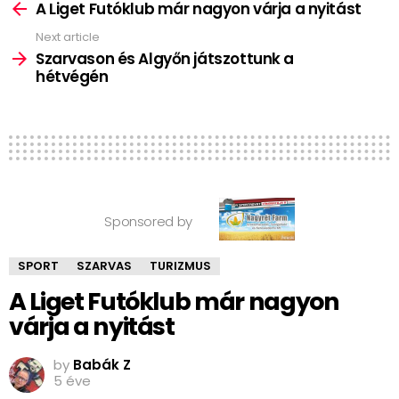
more
A Liget Futóklub már nagyon várja a nyitást
Next article
Szarvason és Algyőn játszottunk a
hétvégén
Sponsored by
SPORT
SZARVAS
TURIZMUS
A Liget Futóklub már nagyon
várja a nyitást
by
Babák Z
5 éve