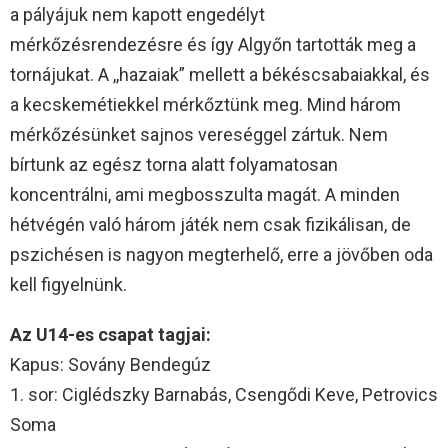
a pályájuk nem kapott engedélyt
mérkőzésrendezésre és így Algyőn tartották meg a
tornájukat. A ,,hazaiak” mellett a békéscsabaiakkal, és
a kecskemétiekkel mérkőztünk meg. Mind három
mérkőzésünket sajnos vereséggel zártuk. Nem
bírtunk az egész torna alatt folyamatosan
koncentrálni, ami megbosszulta magát. A minden
hétvégén való három játék nem csak fizikálisan, de
pszichésen is nagyon megterhelő, erre a jövőben oda
kell figyelnünk.
Az U14-es csapat tagjai:
Kapus: Sovány Bendegúz
1. sor: Ciglédszky Barnabás, Csengődi Keve, Petrovics
Soma