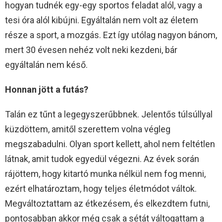
hogyan tudnék egy-egy sportos feladat alól, vagy a
tesi óra alól kibújni. Egyáltalán nem volt az életem
része a sport, a mozgás. Ezt így utólag nagyon bánom,
mert 30 évesen nehéz volt neki kezdeni, bár
egyáltalán nem késő.
Honnan jött a futás?
Talán ez tűnt a legegyszerűbbnek. Jelentős túlsúllyal
küzdöttem, amitől szerettem volna végleg
megszabadulni. Olyan sport kellett, ahol nem feltétlen
látnak, amit tudok egyedül végezni. Az évek során
rájöttem, hogy kitartó munka nélkül nem fog menni,
ezért elhatároztam, hogy teljes életmódot váltok.
Megváltoztattam az étkezésem, és elkezdtem futni,
pontosabban akkor még csak a sétát váltogattam a