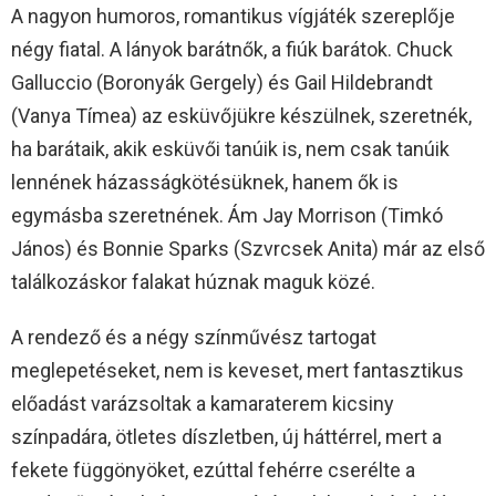
A nagyon humoros, romantikus vígjáték szereplője
négy fiatal. A lányok barátnők, a fiúk barátok. Chuck
Galluccio (Boronyák Gergely) és Gail Hildebrandt
(Vanya Tímea) az esküvőjükre készülnek, szeretnék,
ha barátaik, akik esküvői tanúik is, nem csak tanúik
lennének házasságkötésüknek, hanem ők is
egymásba szeretnének. Ám Jay Morrison (Timkó
János) és Bonnie Sparks (Szvrcsek Anita) már az első
találkozáskor falakat húznak maguk közé.
A rendező és a négy színművész tartogat
meglepetéseket, nem is keveset, mert fantasztikus
előadást varázsoltak a kamaraterem kicsiny
színpadára, ötletes díszletben, új háttérrel, mert a
fekete függönyöket, ezúttal fehérre cserélte a