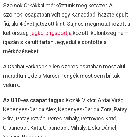
Szolnok Orkákkal mérkőztünk meg kétszer. A
szolnoki csapatban volt egy Kanadából hazatelepült
fiú, aki 4 évet játszott kint. Sajnos megmutatkozott a
két ország
jégkorongsportja
közötti különbség nem
igazán sikerült tartani, egyedül eldöntötte a
mérkőzéseket.
A Csabai Farkasok ellen szoros csatában most alul
maradtunk, de a Marosi Pengék most sem bírtak
velünk.
Az U10-es csapat tagjai:
Kozák Viktor, Ardai Virág,
Kepenyes-Darida Alex, Kepenyes-Darida Zóra, Patay
Sára, Patay István, Peres Mihály, Petrovics Kató,
Urbancsok Kata, Urbancsok Mihály, Liska Dániel,
Sovány Bendegúz.