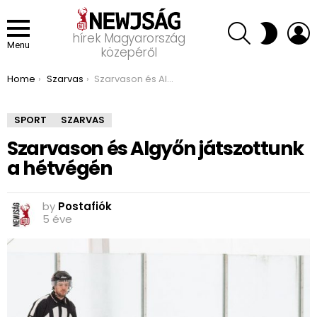
SEARCH
L
SWITCH
hírek Magyarország
SKIN
Menu
közepéről
You are here:
Home
Szarvas
Szarvason és Algyőn játszottunk a hétvégén
SPORT
SZARVAS
Szarvason és Algyőn játszottunk
a hétvégén
by
Postafiók
5 éve