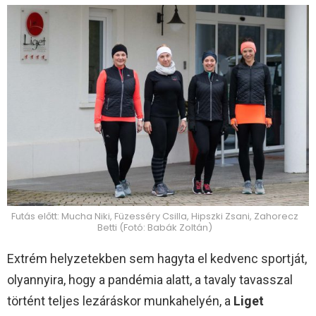
Futás előtt: Mucha Niki, Füzesséry Csilla, Hipszki Zsani, Zahorecz
Betti (Fotó: Babák Zoltán)
Extrém helyzetekben sem hagyta el kedvenc sportját,
olyannyira, hogy a pandémia alatt, a tavaly tavasszal
történt teljes lezáráskor munkahelyén, a
Liget