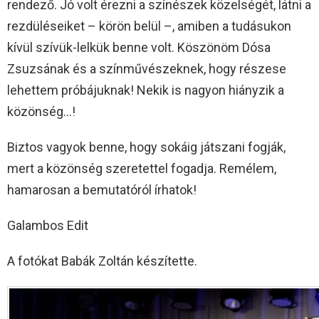
rendező. Jó volt érezni a színészek közelségét, látni a
rezdüléseiket – körön belül –, amiben a tudásukon
kívül szívük-lelkük benne volt. Köszönöm Dósa
Zsuzsának és a színművészeknek, hogy részese
lehettem próbájuknak! Nekik is nagyon hiányzik a
közönség…!
Biztos vagyok benne, hogy sokáig játszani fogják,
mert a közönség szeretettel fogadja. Remélem,
hamarosan a bemutatóról írhatok!
Galambos Edit
A fotókat Babák Zoltán készítette.