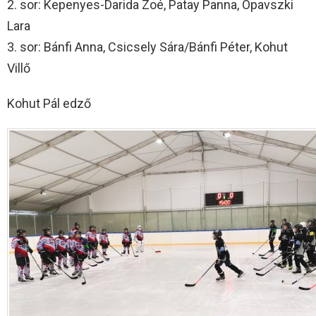
2. sor: Kepenyes-Darida Zoé, Patay Panna, Opavszki
Lara
3. sor: Bánfi Anna, Csicsely Sára/Bánfi Péter, Kohut
Villő
Kohut Pál edző