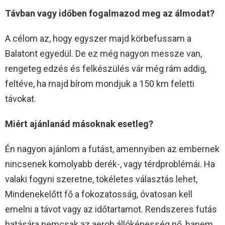
Távban vagy időben fogalmazod meg az álmodat?
A célom az, hogy egyszer majd körbefussam a
Balatont egyedül. De ez még nagyon messze van,
rengeteg edzés és felkészülés vár még rám addig,
feltéve, ha majd bírom mondjuk a 150 km feletti
távokat.
Miért ajánlanád másoknak esetleg?
Én nagyon ajánlom a futást, amennyiben az embernek
nincsenek komolyabb derék-, vagy térdproblémái. Ha
valaki fogyni szeretne, tökéletes választás lehet,
Mindenekelőtt fő a fokozatosság, óvatosan kell
emelni a távot vagy az időtartamot. Rendszeres futás
hatására nemcsak az aerob állóképesség nő, hanem