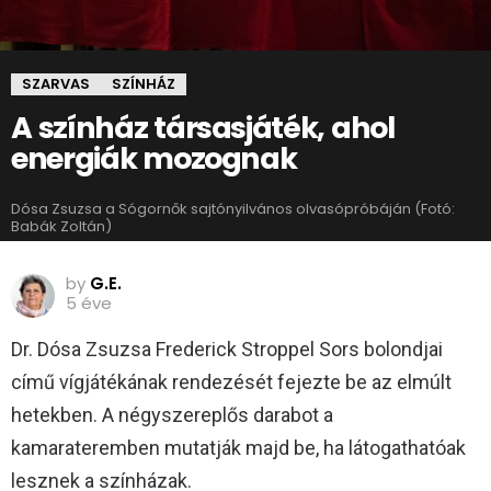
SZARVAS
SZÍNHÁZ
A színház társasjáték, ahol
energiák mozognak
Dósa Zsuzsa a Sógornők sajtónyilvános olvasópróbáján (Fotó:
Babák Zoltán)
by
G.E.
5 éve
Dr. Dósa Zsuzsa Frederick Stroppel Sors bolondjai
című vígjátékának rendezését fejezte be az elmúlt
hetekben. A négyszereplős darabot a
kamarateremben mutatják majd be, ha látogathatóak
lesznek a színházak.