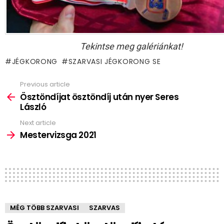
Tekintse meg galériánkat!
JÉGKORONG
SZARVASI JÉGKORONG SE
Previous article
See
more
Ösztöndíjat ösztöndíj után nyer Seres
László
Next article
Mestervizsga 2021
MÉG TÖBB SZARVASI
SZARVAS