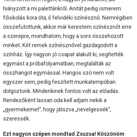
hiányzott a mi palettánkról. Anitát pedig ismerem
főiskolás kora óta, ő felvidéki színésznő. Nemrégiben
összefutottunk, akkor már kerestem színésznőt erre
a szerepre, mondhatom, hogy a sors összehozott
minket. Két remek színésznővel gazdagodott a
színház. Így nagyon jó csapat alakult ki, segítették
egymást a próbafolyamatban, megtalálták az
összhangot egymással. Hangos szó nem volt
egyszer sem, pedig feszített munkatempóban
dolgoztunk. Mindenkinek fontos volt az előadás.
Rendezőként lassan oda kell adjam nekik a
„gyermekemet”, hogy játszva „nevelgessék”,
szeressék.
Ezt nagyon szépen mondtad Zsuzsa! Köszönöm