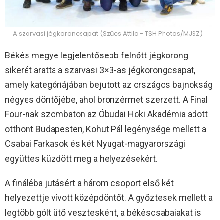
A szarvasi jégkoroncsapat (Szűcs Attila - TSH Photos/MJSZ)
Békés megye legjelentősebb felnőtt jégkorong
sikerét aratta a szarvasi 3×3-as jégkorongcsapat,
amely kategóriájában bejutott az országos bajnokság
négyes döntőjébe, ahol bronzérmet szerzett. A Final
Four-nak szombaton az Óbudai Hoki Akadémia adott
otthont Budapesten, Kohut Pál legénysége mellett a
Csabai Farkasok és két Nyugat-magyarországi
együttes küzdött meg a helyezésekért.
A fináléba jutásért a három csoport első két
helyezettje vívott középdöntőt. A győztesek mellett a
legtöbb gólt ütő vesztesként, a békéscsabaiakat is