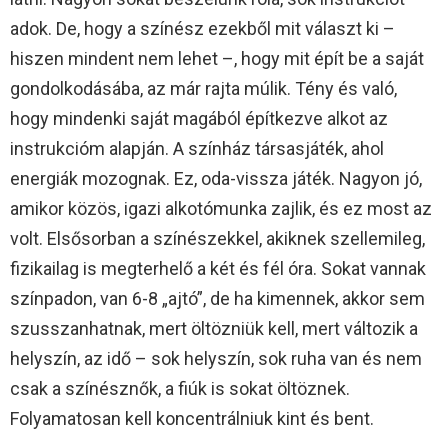
adok. De, hogy a színész ezekből mit választ ki –
hiszen mindent nem lehet –, hogy mit épít be a saját
gondolkodásába, az már rajta múlik. Tény és való,
hogy mindenki saját magából építkezve alkot az
instrukcióm alapján. A színház társasjáték, ahol
energiák mozognak. Ez, oda-vissza játék. Nagyon jó,
amikor közös, igazi alkotómunka zajlik, és ez most az
volt. Elsősorban a színészekkel, akiknek szellemileg,
fizikailag is megterhelő a két és fél óra. Sokat vannak
színpadon, van 6-8 „ajtó”, de ha kimennek, akkor sem
szusszanhatnak, mert öltözniük kell, mert változik a
helyszín, az idő – sok helyszín, sok ruha van és nem
csak a színésznők, a fiúk is sokat öltöznek.
Folyamatosan kell koncentrálniuk kint és bent.