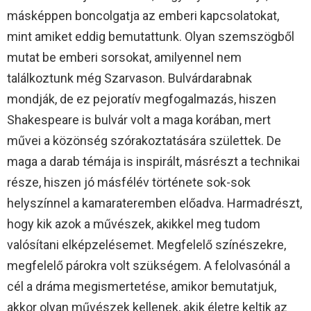
másképpen boncolgatja az emberi kapcsolatokat,
mint amiket eddig bemutattunk. Olyan szemszögből
mutat be emberi sorsokat, amilyennel nem
találkoztunk még Szarvason. Bulvárdarabnak
mondják, de ez pejoratív megfogalmazás, hiszen
Shakespeare is bulvár volt a maga korában, mert
művei a közönség szórakoztatására születtek. De
maga a darab témája is inspirált, másrészt a technikai
része, hiszen jó másfélév története sok-sok
helyszínnel a kamarateremben előadva. Harmadrészt,
hogy kik azok a művészek, akikkel meg tudom
valósítani elképzelésemet. Megfelelő színészekre,
megfelelő párokra volt szükségem. A felolvasónál a
cél a dráma megismertetése, amikor bemutatjuk,
akkor olyan művészek kellenek, akik életre keltik az