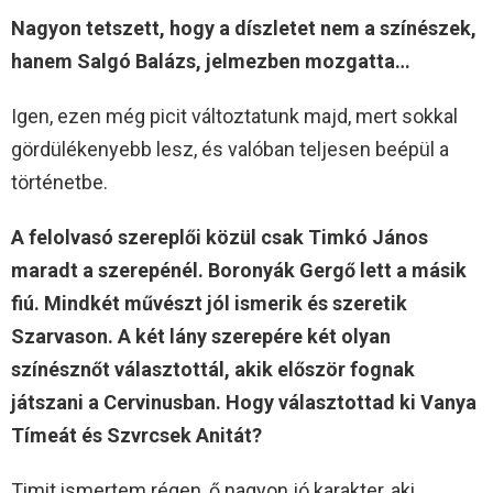
Nagyon tetszett, hogy a díszletet nem a színészek,
hanem Salgó Balázs, jelmezben mozgatta…
Igen, ezen még picit változtatunk majd, mert sokkal
gördülékenyebb lesz, és valóban teljesen beépül a
történetbe.
A felolvasó szereplői közül csak Timkó János
maradt a szerepénél. Boronyák Gergő lett a másik
fiú. Mindkét művészt jól ismerik és szeretik
Szarvason. A két lány szerepére két olyan
színésznőt választottál, akik először fognak
játszani a Cervinusban. Hogy választottad ki Vanya
Tímeát és
Szvrcsek Anitát
?
Timit ismertem régen, ő nagyon jó karakter, aki