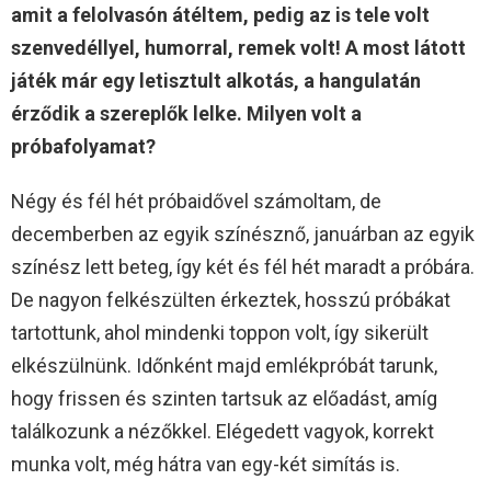
amit a felolvasón átéltem, pedig az is tele volt
szenvedéllyel, humorral, remek volt! A most látott
játék már egy letisztult alkotás, a hangulatán
érződik a szereplők lelke. Milyen volt a
próbafolyamat?
Négy és fél hét próbaidővel számoltam, de
decemberben az egyik színésznő, januárban az egyik
színész lett beteg, így két és fél hét maradt a próbára.
De nagyon felkészülten érkeztek, hosszú próbákat
tartottunk, ahol mindenki toppon volt, így sikerült
elkészülnünk. Időnként majd emlékpróbát tarunk,
hogy frissen és szinten tartsuk az előadást, amíg
találkozunk a nézőkkel. Elégedett vagyok, korrekt
munka volt, még hátra van egy-két simítás is.