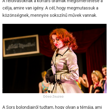
A felolvasóknak a kortárs drámák megismertetése a
célja, amire van igény. A cél, hogy megmutassuk a
közönségnek, mennyire sokszínű művek vannak.
Dósa Zsuzsa
A Sors bolondjairól tudtam, hogy olyan a témája, ami