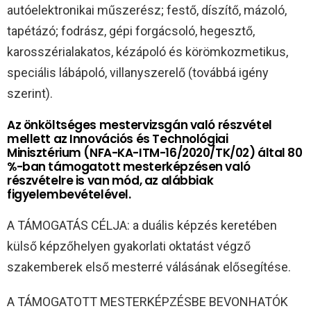
autóelektronikai műszerész; festő, díszítő, mázoló,
tapétázó; fodrász, gépi forgácsoló, hegesztő,
karosszérialakatos, kézápoló és körömkozmetikus,
speciális lábápoló, villanyszerelő (továbbá igény
szerint).
Az önköltséges mestervizsgán való részvétel
mellett az Innovációs és Technológiai
Minisztérium (NFA-KA-ITM-16/2020/TK/02) által 80
%-ban támogatott mesterképzésen való
részvételre is van mód, az alábbiak
figyelembevételével.
A TÁMOGATÁS CÉLJA: a duális képzés keretében
külső képzőhelyen gyakorlati oktatást végző
szakemberek első mesterré válásának elősegítése.
A TÁMOGATOTT MESTERKÉPZÉSBE BEVONHATÓK