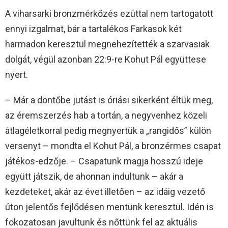
A viharsarki bronzmérkőzés ezúttal nem tartogatott
ennyi izgalmat, bár a tartalékos Farkasok két
harmadon keresztül megnehezítették a szarvasiak
dolgát, végül azonban 22:9-re Kohut Pál együttese
nyert.
– Már a döntőbe jutást is óriási sikerként éltük meg,
az éremszerzés hab a tortán, a negyvenhez közeli
átlagéletkorral pedig megnyertük a „rangidős” külön
versenyt – mondta el Kohut Pál, a bronzérmes csapat
játékos-edzője. – Csapatunk magja hosszú ideje
együtt játszik, de ahonnan indultunk – akár a
kezdeteket, akár az évet illetően – az idáig vezető
úton jelentős fejlődésen mentünk keresztül. Idén is
fokozatosan javultunk és nőttünk fel az aktuális