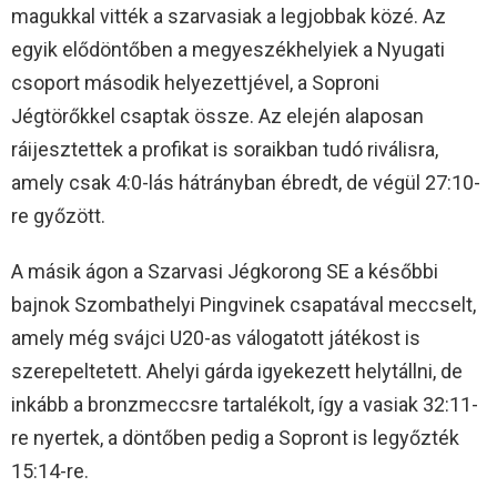
magukkal vitték a szarvasiak a legjobbak közé. Az
egyik elődöntőben a megyeszékhelyiek a Nyugati
csoport második helyezettjével, a Soproni
Jégtörőkkel csaptak össze. Az elején alaposan
ráijesztettek a profikat is soraikban tudó riválisra,
amely csak 4:0-lás hátrányban ébredt, de végül 27:10-
re győzött.
A másik ágon a Szarvasi Jégkorong SE a későbbi
bajnok Szombathelyi Pingvinek csapatával meccselt,
amely még svájci U20-as válogatott játékost is
szerepeltetett. Ahelyi gárda igyekezett helytállni, de
inkább a bronzmeccsre tartalékolt, így a vasiak 32:11-
re nyertek, a döntőben pedig a Sopront is legyőzték
15:14-re.