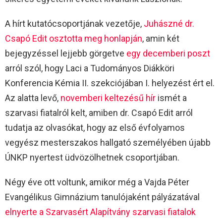
A hírt kutatócsoportjának vezetője,
Juhászné dr.
Csapó Edit osztotta meg honlapján
, amin két
bejegyzéssel lejjebb görgetve
egy decemberi poszt
arról szól, hogy Laci a Tudományos Diákköri
Konferencia Kémia II. szekciójában I. helyezést ért el.
Az alatta levő,
novemberi keltezésű hír
ismét a
szarvasi fiatalról kelt, amiben dr. Csapó Edit arról
tudatja az olvasókat, hogy az első évfolyamos
vegyész mesterszakos hallgató személyében újabb
ÚNKP nyertest üdvözölhetnek csoportjában.
Négy éve ott voltunk, amikor még a Vajda Péter
Evangélikus Gimnázium tanulójaként pályázatával
elnyerte a Szarvasért Alapítvány szarvasi fiatalok