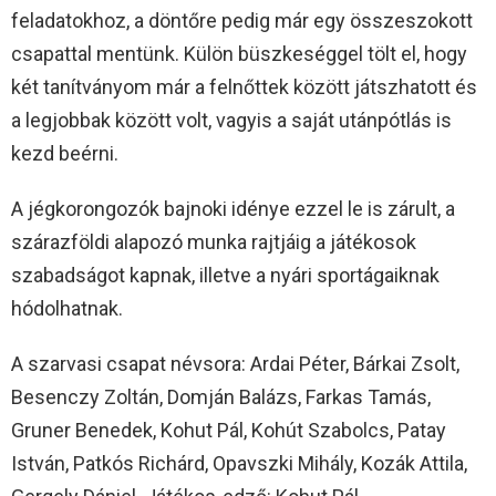
feladatokhoz, a döntőre pedig már egy összeszokott
csapattal mentünk. Külön büszkeséggel tölt el, hogy
két tanítványom már a felnőttek között játszhatott és
a legjobbak között volt, vagyis a saját utánpótlás is
kezd beérni.
A jégkorongozók bajnoki idénye ezzel le is zárult, a
szárazföldi alapozó munka rajtjáig a játékosok
szabadságot kapnak, illetve a nyári sportágaiknak
hódolhatnak.
A szarvasi csapat névsora: Ardai Péter, Bárkai Zsolt,
Besenczy Zoltán, Domján Balázs, Farkas Tamás,
Gruner Benedek, Kohut Pál, Kohút Szabolcs, Patay
István, Patkós Richárd, Opavszki Mihály, Kozák Attila,