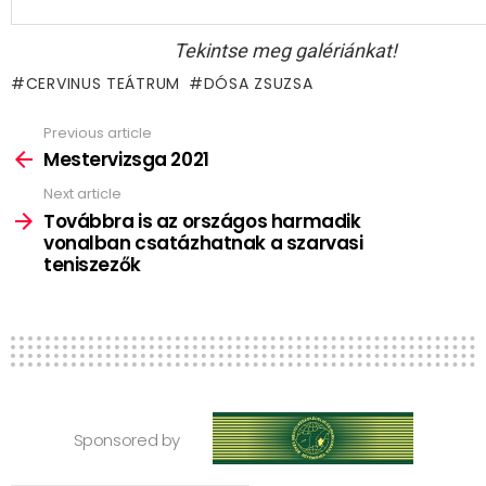
Tekintse meg galériánkat!
CERVINUS TEÁTRUM
DÓSA ZSUZSA
Previous article
See
more
Mestervizsga 2021
Next article
Továbbra is az országos harmadik
vonalban csatázhatnak a szarvasi
teniszezők
Sponsored by