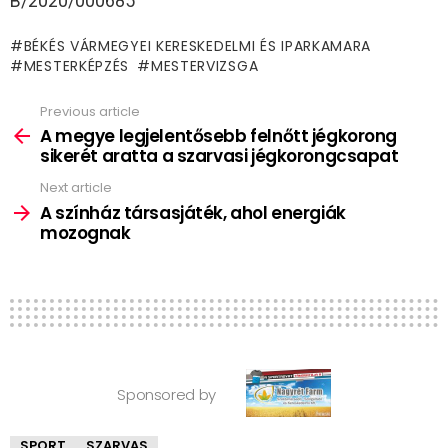
B/2020/000685
BÉKÉS VÁRMEGYEI KERESKEDELMI ÉS IPARKAMARA
MESTERKÉPZÉS
MESTERVIZSGA
Previous article
See
more
A megye legjelentősebb felnőtt jégkorong
sikerét aratta a szarvasi jégkorongcsapat
Next article
A színház társasjáték, ahol energiák
mozognak
Sponsored by
SPORT
SZARVAS