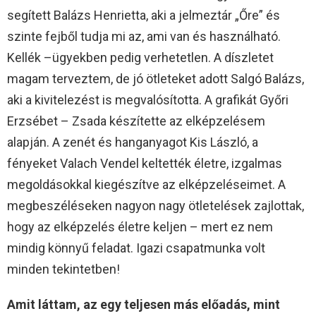
segített Balázs Henrietta, aki a jelmeztár „Őre” és
szinte fejből tudja mi az, ami van és használható.
Kellék –ügyekben pedig verhetetlen. A díszletet
magam terveztem, de jó ötleteket adott Salgó Balázs,
aki a kivitelezést is megvalósította. A grafikát Győri
Erzsébet – Zsada készítette az elképzelésem
alapján. A zenét és hanganyagot Kis László, a
fényeket Valach Vendel keltették életre, izgalmas
megoldásokkal kiegészítve az elképzeléseimet. A
megbeszéléseken nagyon nagy ötletelések zajlottak,
hogy az elképzelés életre keljen – mert ez nem
mindig könnyű feladat. Igazi csapatmunka volt
minden tekintetben!
Amit láttam, az egy teljesen más előadás, mint