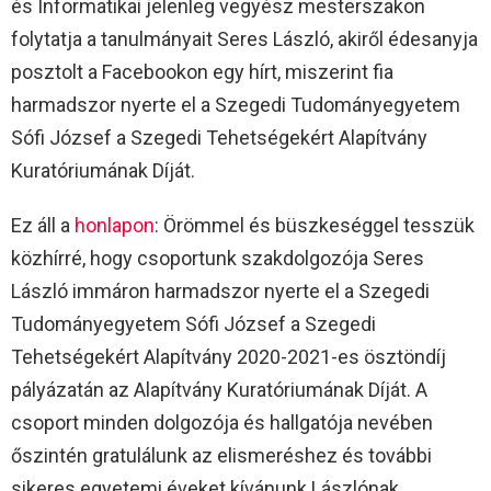
és Informatikai jelenleg vegyész mesterszakon
folytatja a tanulmányait Seres László, akiről édesanyja
posztolt a Facebookon egy hírt, miszerint fia
harmadszor nyerte el a Szegedi Tudományegyetem
Sófi József a Szegedi Tehetségekért Alapítvány
Kuratóriumának Díját.
Ez áll a
honlapon
: Örömmel és büszkeséggel tesszük
közhírré, hogy csoportunk szakdolgozója Seres
László immáron harmadszor nyerte el a Szegedi
Tudományegyetem Sófi József a Szegedi
Tehetségekért Alapítvány 2020-2021-es ösztöndíj
pályázatán az Alapítvány Kuratóriumának Díját. A
csoport minden dolgozója és hallgatója nevében
őszintén gratulálunk az elismeréshez és további
sikeres egyetemi éveket kívánunk Lászlónak.