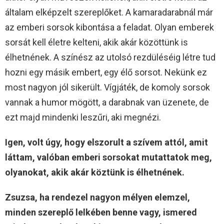
általam elképzelt szereplőket. A kamaradarabnál már
az emberi sorsok kibontása a feladat. Olyan emberek
sorsát kell életre kelteni, akik akár közöttünk is
élhetnének. A színész az utolsó rezdüléséig létre tud
hozni egy másik embert, egy élő sorsot. Nekünk ez
most nagyon jól sikerült. Vígjáték, de komoly sorsok
vannak a humor mögött, a darabnak van üzenete, de
ezt majd mindenki leszűri, aki megnézi.
Igen, volt úgy, hogy elszorult a szívem attól, amit
láttam, valóban emberi sorsokat mutattatok meg,
olyanokat, akik akár köztünk is élhetnének.
Zsuzsa, ha rendezel nagyon mélyen elemzel,
minden szereplő lelkében benne vagy, ismered