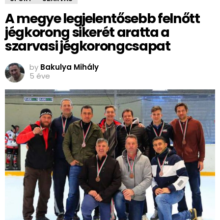
A megye legjelentősebb felnőtt
jégkorong sikerét aratta a
szarvasi jégkorongcsapat
by
Bakulya Mihály
5 éve