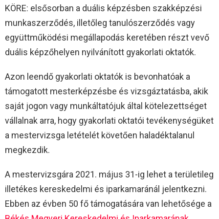
KÖRE: elsősorban a duális képzésben szakképzési
munkaszerződés, illetőleg tanulószerződés vagy
együttműködési megállapodás keretében részt vevő
duális képzőhelyen nyilvánított gyakorlati oktatók.
Azon leendő gyakorlati oktatók is bevonhatóak a
támogatott mesterképzésbe és vizsgáztatásba, akik
saját jogon vagy munkáltatójuk által kötelezettséget
vállalnak arra, hogy gyakorlati oktatói tevékenységüket
a mestervizsga letételét követően haladéktalanul
megkezdik.
A mestervizsgára 2021. május 31-ig lehet a területileg
illetékes kereskedelmi és iparkamaránál jelentkezni.
Ebben az évben 50 fő támogatására van lehetősége a
Békés Megyeri Kereskedelmi és Iparkamarának