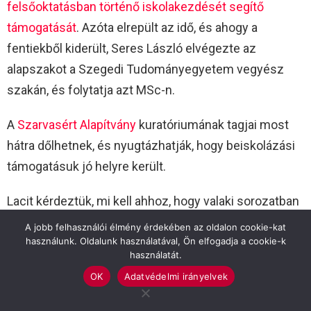
felsőoktatásban történő iskolakezdését segítő
támogatását
. Azóta elrepült az idő, és ahogy a
fentiekből kiderült, Seres László elvégezte az
alapszakot a Szegedi Tudományegyetem vegyész
szakán, és folytatja azt MSc-n.
A
Szarvasért Alapítvány
kuratóriumának tagjai most
hátra dőlhetnek, és nyugtázhatják, hogy beiskolázási
támogatásuk jó helyre került.
Lacit kérdeztük, mi kell ahhoz, hogy valaki sorozatban
nyerje el az ösztöndíjakat. Előre eláruljuk, Laci átlaga
A jobb felhasználói élmény érdekében az oldalon cookie-kat
4,8 körül mozog, ráadásul olyan szakterületen, amihez
használunk. Oldalunk használatával, Ön elfogadja a cookie-k
használatát.
az emberek 99 százalékának halvány micellája sincs.
OK
Adatvédelmi irányelvek
Seres László: Az első pályázatok esetén a jó