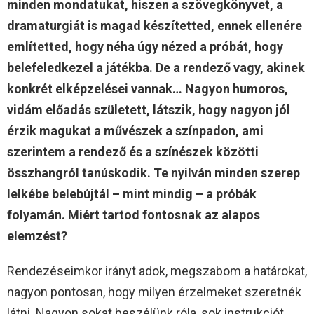
minden mondatukat, hiszen a szövegkönyvet, a
dramaturgiát is magad készítetted, ennek ellenére
említetted, hogy néha úgy nézed a próbát, hogy
belefeledkezel a játékba. De a rendező vagy, akinek
konkrét elképzelései vannak… Nagyon humoros,
vidám előadás született, látszik, hogy nagyon jól
érzik magukat a művészek a színpadon, ami
szerintem a rendező és a színészek közötti
összhangról tanúskodik. Te nyilván minden szerep
lelkébe belebújtál – mint mindig – a próbák
folyamán. Miért tartod fontosnak az alapos
elemzést?
Rendezéseimkor irányt adok, megszabom a határokat,
nagyon pontosan, hogy milyen érzelmeket szeretnék
látni. Nagyon sokat beszélünk róla, sok instrukciót