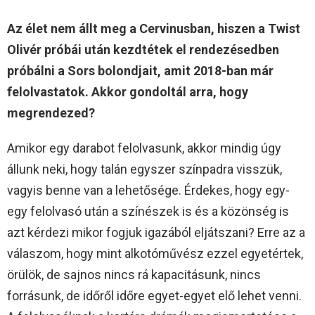
Az élet nem állt meg a Cervinusban, hiszen a Twist
Olivér próbái után kezdtétek el rendezésedben
próbálni a Sors bolondjait, amit 2018-ban már
felolvastatok. Akkor gondoltál arra, hogy
megrendezed?
Amikor egy darabot felolvasunk, akkor mindig úgy
állunk neki, hogy talán egyszer színpadra visszük,
vagyis benne van a lehetősége. Érdekes, hogy egy-
egy felolvasó után a színészek is és a közönség is
azt kérdezi mikor fogjuk igazából eljátszani? Erre az a
válaszom, hogy mint alkotóművész ezzel egyetértek,
örülök, de sajnos nincs rá kapacitásunk, nincs
forrásunk, de időről időre egyet-egyet elő lehet venni.