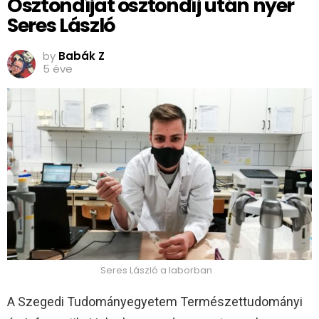
Ösztöndíjat ösztöndíj után nyer
Seres László
by
Babák Z
5 éve
Seres László a laborban
A Szegedi Tudományegyetem Természettudományi