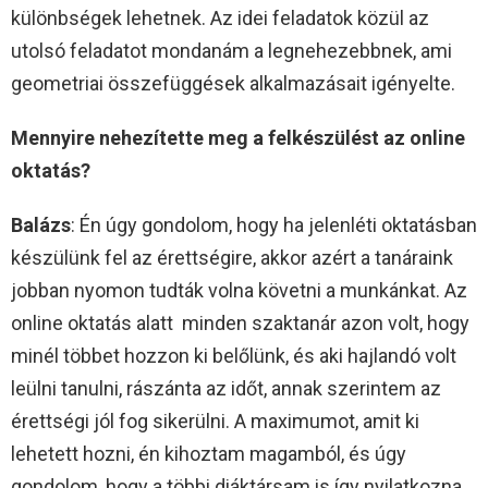
különbségek lehetnek. Az idei feladatok közül az
utolsó feladatot mondanám a legnehezebbnek, ami
geometriai összefüggések alkalmazásait igényelte.
Mennyire nehezítette meg a felkészülést az online
oktatás?
Balázs
: Én úgy gondolom, hogy ha jelenléti oktatásban
készülünk fel az érettségire, akkor azért a tanáraink
jobban nyomon tudták volna követni a munkánkat. Az
online oktatás alatt minden szaktanár azon volt, hogy
minél többet hozzon ki belőlünk, és aki hajlandó volt
leülni tanulni, rászánta az időt, annak szerintem az
érettségi jól fog sikerülni. A maximumot, amit ki
lehetett hozni, én kihoztam magamból, és úgy
gondolom, hogy a többi diáktársam is így nyilatkozna