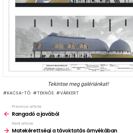
Tekintse meg galériánkat!
KACSA-TÓ
TEKNŐS
VÁRKERT
Previous article
See
more
Rangadó a javából
Next article
Matekérettségi a távoktatás árnyékában