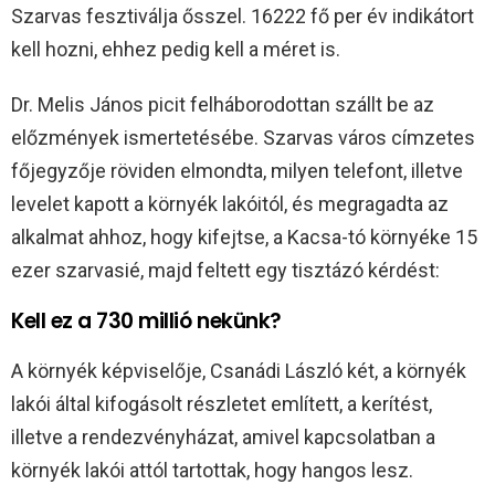
Szarvas fesztiválja ősszel. 16222 fő per év indikátort
kell hozni, ehhez pedig kell a méret is.
Dr. Melis János picit felháborodottan szállt be az
előzmények ismertetésébe. Szarvas város címzetes
főjegyzője röviden elmondta, milyen telefont, illetve
levelet kapott a környék lakóitól, és megragadta az
alkalmat ahhoz, hogy kifejtse, a Kacsa-tó környéke 15
ezer szarvasié, majd feltett egy tisztázó kérdést:
Kell ez a 730 millió nekünk?
A környék képviselője, Csanádi László két, a környék
lakói által kifogásolt részletet említett, a kerítést,
illetve a rendezvényházat, amivel kapcsolatban a
környék lakói attól tartottak, hogy hangos lesz.