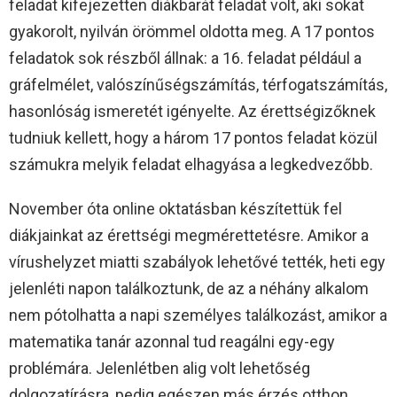
feladat kifejezetten diákbarát feladat volt, aki sokat
gyakorolt, nyilván örömmel oldotta meg. A 17 pontos
feladatok sok részből állnak: a 16. feladat például a
gráfelmélet, valószínűségszámítás, térfogatszámítás,
hasonlóság ismeretét igényelte. Az érettségizőknek
tudniuk kellett, hogy a három 17 pontos feladat közül
számukra melyik feladat elhagyása a legkedvezőbb.
November óta online oktatásban készítettük fel
diákjainkat az érettségi megmérettetésre. Amikor a
vírushelyzet miatti szabályok lehetővé tették, heti egy
jelenléti napon találkoztunk, de az a néhány alkalom
nem pótolhatta a napi személyes találkozást, amikor a
matematika tanár azonnal tud reagálni egy-egy
problémára. Jelenlétben alig volt lehetőség
dolgozatírásra, pedig egészen más érzés otthon,