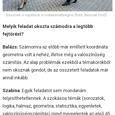
Érkeznek a vajdások a matekérettségire (Fotó: Bencsik Ernő)
Melyik feladat okozta számodra a legtöbb
fejtörést?
Balázs:
Számomra az előbb már említett koordináta
geometria volt a nehéz, illetve még a valószínűség
számítás. Az alap problémák ezekből a témakörökből
nem okoznak gondot, de az összetett feladatok már
annál inkább.
Szabina
: Egyik feladatot sem mondanám
teljesíthetetlennek. A szokásos témák (sorozatok,
logika, halmaz, geometria, statisztika, egyenletek,
valószínűségszámítás) mind megjelentek az első 45