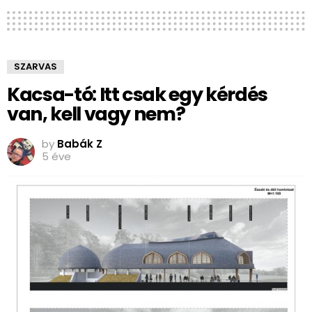
SZARVAS
Kacsa-tó: Itt csak egy kérdés
van, kell vagy nem?
by
Babák Z
5 éve