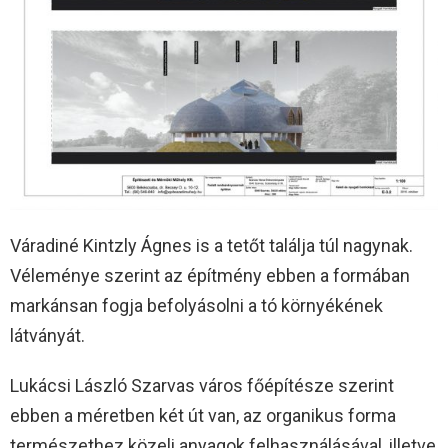
Váradiné Kintzly Ágnes is a tetőt találja túl nagynak.
Véleménye szerint az építmény ebben a formában
markánsan fogja befolyásolni a tó környékének
látványát.
Lukácsi László Szarvas város főépítésze szerint
ebben a méretben két út van, az organikus forma
természethez közeli anyagok felhasználásával, illetve