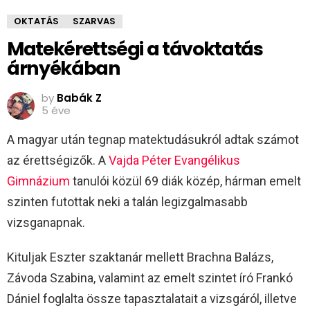
OKTATÁS
SZARVAS
Matekérettségi a távoktatás
árnyékában
by
Babák Z
5 éve
A magyar után tegnap matektudásukról adtak számot
az érettségizők. A
Vajda Péter Evangélikus
Gimnázium
tanulói közül 69 diák közép, hárman emelt
szinten futottak neki a talán legizgalmasabb
vizsganapnak.
Kituljak Eszter szaktanár mellett Brachna Balázs,
Závoda Szabina, valamint az emelt szintet író Frankó
Dániel foglalta össze tapasztalatait a vizsgáról, illetve