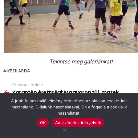
Tekintse meg galériánkat!
KÉZILABDA
Previous article
See
more
Karantén érettségi: Magyaron túl, matek
folyamatban
A jobb felhasználói élmény érdekében az oldalon cookie-kat
használunk. Oldalunk használatával, Ön elfogadja a cookie-k
Next article
használatát.
Kacsa-tó: Itt csak egy kérdés van, kell vagy
nem?
OK
Adatvédelmi irányelvek