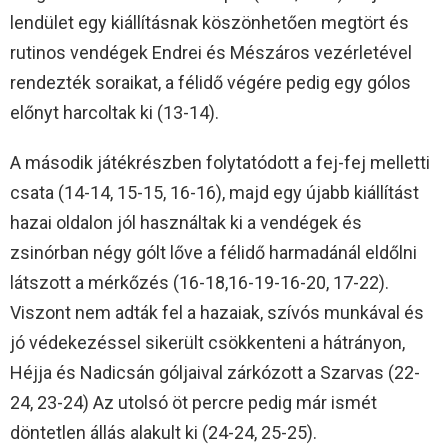
lendület egy kiállításnak köszönhetően megtört és
rutinos vendégek Endrei és Mészáros vezérletével
rendezték soraikat, a félidő végére pedig egy gólos
előnyt harcoltak ki (13-14).
A második játékrészben folytatódott a fej-fej melletti
csata (14-14, 15-15, 16-16), majd egy újabb kiállítást
hazai oldalon jól használtak ki a vendégek és
zsinórban négy gólt lőve a félidő harmadánál eldőlni
látszott a mérkőzés (16-18,16-19-16-20, 17-22).
Viszont nem adták fel a hazaiak, szívós munkával és
jó védekezéssel sikerült csökkenteni a hátrányon,
Héjja és Nadicsán góljaival zárkózott a Szarvas (22-
24, 23-24) Az utolsó öt percre pedig már ismét
döntetlen állás alakult ki (24-24, 25-25).