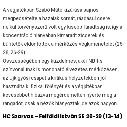
A végjátékban Szabó Máté kizárása sajnos
megpecsételte a hazaiak sorsát, ráadásul csere
nélkül törvényszerű volt egy kisebb fáradtság is, így a
koncentráció hiányában kimaradt ziccerek és
büntetők eldöntötték a mérkőzés végkimenetelét (25-
28, 26-29).
Összességében egy küzdelmes, akár NBII-s
színvonalúnak is mondható élvezetes mérkőzésen,
az Újkígyósi csapat a kritikus helyzetekben jól
használta ki fizikai fölényét és a végjátékban
kevesebbet hibázva megérdemelten nyerte meg a
rangadót, csak a nézők hiányoztak, de azok nagyon.
HC Szarvas – Felföldi István SE 26-29 (13-14)