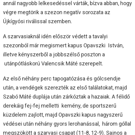
annál nagyobb lelkesedéssel várták, bízva abban, hogy
végre megtörik a szezon negatív sorozata az
Újkígyósi riválissal szemben.
A szarvasiaknál idén először védett a tavalyi
szezonból már megismert kapus Opavszki István,
illetve kényszerből a jobbszélső poszton a
utánpótláskorú Valencsik Máté szerepelt.
Az első néhány perc tapogatózása és gólcsendje
után, a vendégek szerezték az első találatokat, majd
Szabó Máté duplája után zárkóztak a hazaiak. A félidő
derekáig fej-fej melletti kemény, de sportszerű
küzdelem zajlott, majd Opavszki kapus nagyszerű
védései után néhány gyors lerohanással, három góllal
megszökött a szarvasi csapat (11-8, 12-9). Sajnos a