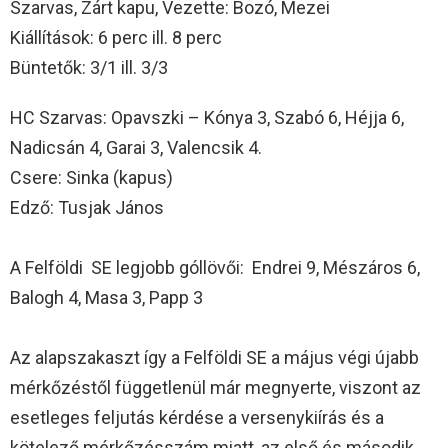
Szarvas, Zárt kapu, Vezette: Bozó, Mezei
Kiállítások: 6 perc ill. 8 perc
Büntetők: 3/1 ill. 3/3
HC Szarvas: Opavszki – Kónya 3, Szabó 6, Héjja 6,
Nadicsán 4, Garai 3, Valencsik 4.
Csere: Sinka (kapus)
Edző: Tusjak János
A Felföldi SE legjobb góllövői: Endrei 9, Mészáros 6,
Balogh 4, Masa 3, Papp 3
Az alapszakaszt így a Felföldi SE a május végi újabb
mérkőzéstől függetlenül már megnyerte, viszont az
esetleges feljutás kérdése a versenykiírás és a
kötelező mérkőzésszám miatt, az első és második