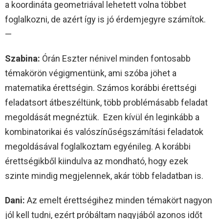
a koordináta geometriával lehetett volna többet
foglalkozni, de azért így is jó érdemjegyre számítok.
—
Szabina:
Órán Eszter nénivel minden fontosabb
témakörön végigmentünk, ami szóba jöhet a
matematika érettségin. Számos korábbi érettségi
feladatsort átbeszéltünk, több problémásabb feladat
megoldását megnéztük. Ezen kívül én leginkább a
kombinatorikai és valószínűségszámítási feladatok
megoldásával foglalkoztam egyénileg. A korábbi
érettségikből kiindulva az mondható, hogy ezek
szinte mindig megjelennek, akár több feladatban is.
Dani:
Az emelt érettségihez minden témakört nagyon
jól kell tudni, ezért próbáltam nagyjából azonos időt