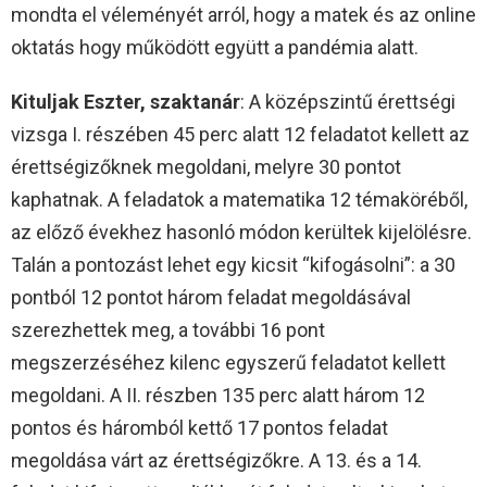
mondta el véleményét arról, hogy a matek és az online
oktatás hogy működött együtt a pandémia alatt.
Kituljak Eszter, szaktanár
: A középszintű érettségi
vizsga I. részében 45 perc alatt 12 feladatot kellett az
érettségizőknek megoldani, melyre 30 pontot
kaphatnak. A feladatok a matematika 12 témaköréből,
az előző évekhez hasonló módon kerültek kijelölésre.
Talán a pontozást lehet egy kicsit “kifogásolni”: a 30
pontból 12 pontot három feladat megoldásával
szerezhettek meg, a további 16 pont
megszerzéséhez kilenc egyszerű feladatot kellett
megoldani. A II. részben 135 perc alatt három 12
pontos és háromból kettő 17 pontos feladat
megoldása várt az érettségizőkre. A 13. és a 14.