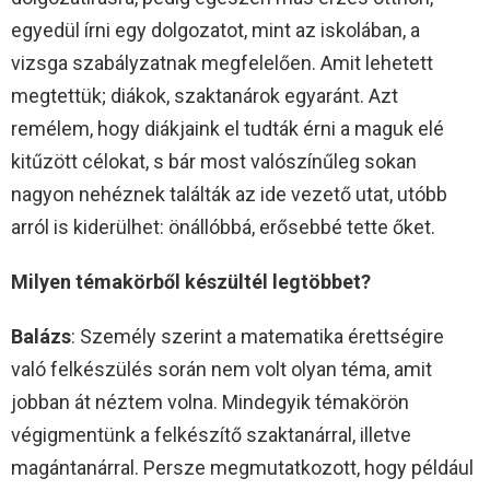
egyedül írni egy dolgozatot, mint az iskolában, a
vizsga szabályzatnak megfelelően. Amit lehetett
megtettük; diákok, szaktanárok egyaránt. Azt
remélem, hogy diákjaink el tudták érni a maguk elé
kitűzött célokat, s bár most valószínűleg sokan
nagyon nehéznek találták az ide vezető utat, utóbb
arról is kiderülhet: önállóbbá, erősebbé tette őket.
Milyen témakörből készültél legtöbbet?
Balázs
: Személy szerint a matematika érettségire
való felkészülés során nem volt olyan téma, amit
jobban át néztem volna. Mindegyik témakörön
végigmentünk a felkészítő szaktanárral, illetve
magántanárral. Persze megmutatkozott, hogy például