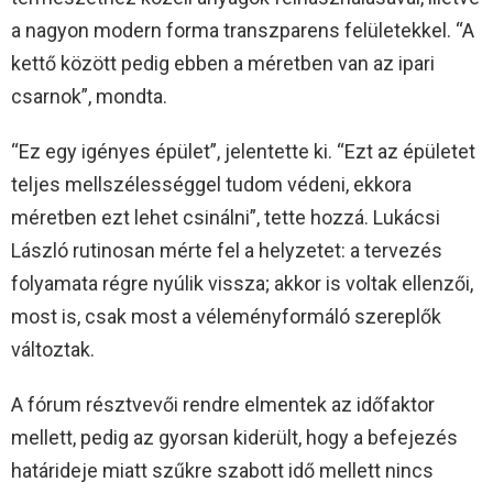
a nagyon modern forma transzparens felületekkel. “A
kettő között pedig ebben a méretben van az ipari
csarnok”, mondta.
“Ez egy igényes épület”, jelentette ki. “Ezt az épületet
teljes mellszélességgel tudom védeni, ekkora
méretben ezt lehet csinálni”, tette hozzá. Lukácsi
László rutinosan mérte fel a helyzetet: a tervezés
folyamata régre nyúlik vissza; akkor is voltak ellenzői,
most is, csak most a véleményformáló szereplők
változtak.
A fórum résztvevői rendre elmentek az időfaktor
mellett, pedig az gyorsan kiderült, hogy a befejezés
határideje miatt szűkre szabott idő mellett nincs