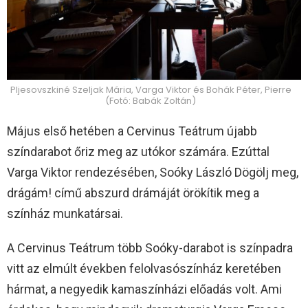
Pljesovszkiné Szeljak Mária, Varga Viktor és Bohák Péter, Pierre
(Fotó: Babák Zoltán)
Május első hetében a Cervinus Teátrum újabb
színdarabot őriz meg az utókor számára. Ezúttal
Varga Viktor rendezésében, Soóky László Dögölj meg,
drágám! című abszurd drámáját örökítik meg a
színház munkatársai.
A Cervinus Teátrum több Soóky-darabot is színpadra
vitt az elmúlt években felolvasószínház keretében
hármat, a negyedik kamaszínházi előadás volt. Ami