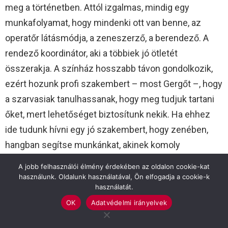
meg a történetben. Attól izgalmas, mindig egy
munkafolyamat, hogy mindenki ott van benne, az
operatőr látásmódja, a zeneszerző, a berendező. A
rendező koordinátor, aki a többiek jó ötletét
összerakja. A színház hosszabb távon gondolkozik,
ezért hozunk profi szakembert – most Gergőt –, hogy
a szarvasiak tanulhassanak, hogy meg tudjuk tartani
őket, mert lehetőséget biztosítunk nekik. Ha ehhez
ide tudunk hívni egy jó szakembert, hogy zenében,
hangban segítse munkánkat, akinek komoly
tapasztalata van ezen a téren, miért ne tennénk?
A jobb felhasználói élmény érdekében az oldalon cookie-kat
Gergő sokoldalúságához tartozik, hogy nem csak egy
használunk. Oldalunk használatával, Ön elfogadja a cookie-k
használatát.
dolgot csinál, hiszen nagy stúdióknak dolgozik,
OK
Adatvédelmi irányelvek
külföldi stúdiókban is, de forgatáson is hangosítóként,
operatőri szemét pedig vágó munkája során fejleszti.