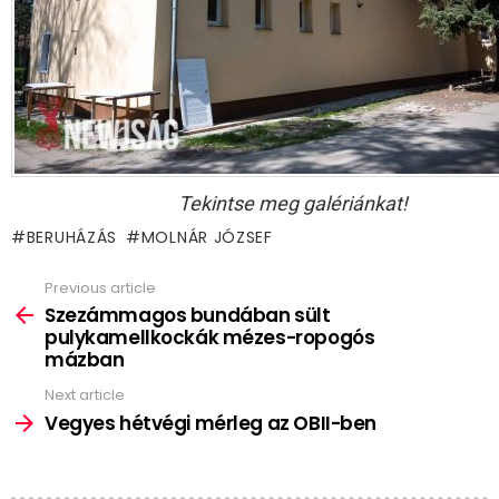
Tekintse meg galériánkat!
BERUHÁZÁS
MOLNÁR JÓZSEF
Previous article
See
more
Szezámmagos bundában sült
pulykamellkockák mézes-ropogós
mázban
Next article
Vegyes hétvégi mérleg az OBII-ben