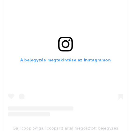
A bejegyzés megtekintése az Instagramon
Gallicoop (@gallicoopzrt) által megosztott bejegyzés