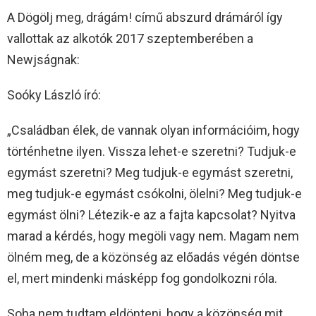
A Dögölj meg, drágám! című abszurd drámáról így
vallottak az alkotók 2017 szeptemberében a
Newjságnak:
Soóky László író:
„Családban élek, de vannak olyan információim, hogy
történhetne ilyen. Vissza lehet-e szeretni? Tudjuk-e
egymást szeretni? Meg tudjuk-e egymást szeretni,
meg tudjuk-e egymást csókolni, ölelni? Meg tudjuk-e
egymást ölni? Létezik-e az a fajta kapcsolat? Nyitva
marad a kérdés, hogy megöli vagy nem. Magam nem
ölném meg, de a közönség az előadás végén döntse
el, mert mindenki másképp fog gondolkozni róla.
Soha nem tudtam eldönteni, hogy a közönség mit