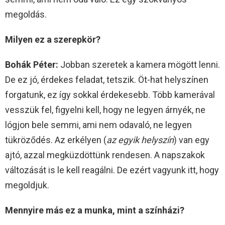
megoldás.
Milyen ez a szerepkör?
Bohák Péter:
Jobban szeretek a kamera mögött lenni.
De ez jó, érdekes feladat, tetszik. Öt-hat helyszínen
forgatunk, ez így sokkal érdekesebb. Több kamerával
vesszük fel, figyelni kell, hogy ne legyen árnyék, ne
lógjon bele semmi, ami nem odavaló, ne legyen
tükröződés. Az erkélyen (
az egyik helyszín
) van egy
ajtó, azzal megküzdöttünk rendesen. A napszakok
változását is le kell reagálni. De ezért vagyunk itt, hogy
megoldjuk.
Mennyire más ez a munka, mint a színházi?