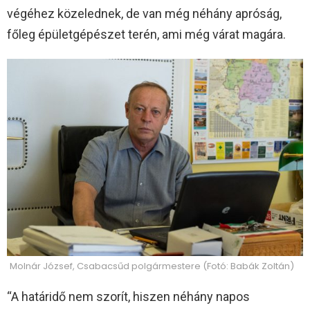
végéhez közelednek, de van még néhány apróság,
főleg épületgépészet terén, ami még várat magára.
Molnár József, Csabacsűd polgármestere (Fotó: Babák Zoltán)
“A határidő nem szorít, hiszen néhány napos