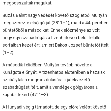
megbosszulták magukat.
Buzás Bálint nagy védését követő szögletből Multyán
megszerezte első gólját (38′ 1–1), majd a 44. percben
büntetőből a másodikat. Ennek előzménye az volt,
hogy egy szabadrúgás a tizenhatoson belül felálló
sorfalban kezet ért, amiért Bakos József büntetőt ítélt
(1–2).
A második félidőben Multyán tovább növelte a
Kunágota előnyét. A tizenhatos előterében a hazaiak
szabálytalan megmozdulására a játékvezető
szabadrúgást ítélt, amit a vendégek gólgyárosa a
kapuba tekert (47′ 1–3).
A Hunyadi végig támadott, de egy előreívelést követő