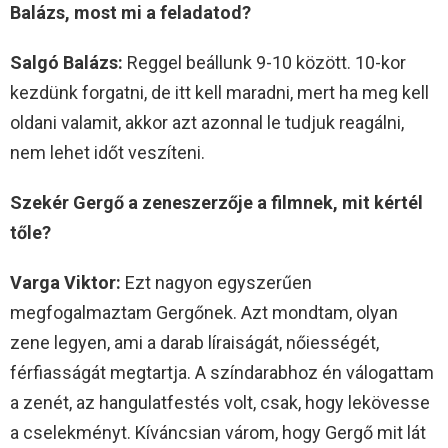
Balázs, most mi a feladatod?
Salgó Balázs:
Reggel beállunk 9-10 között. 10-kor
kezdünk forgatni, de itt kell maradni, mert ha meg kell
oldani valamit, akkor azt azonnal le tudjuk reagálni,
nem lehet időt veszíteni.
Szekér Gergő a zeneszerzője a filmnek, mit kértél
tőle?
Varga Viktor:
Ezt nagyon egyszerűen
megfogalmaztam Gergőnek. Azt mondtam, olyan
zene legyen, ami a darab líraiságát, nőiességét,
férfiasságát megtartja. A színdarabhoz én válogattam
a zenét, az hangulatfestés volt, csak, hogy lekövesse
a cselekményt. Kíváncsian várom, hogy Gergő mit lát