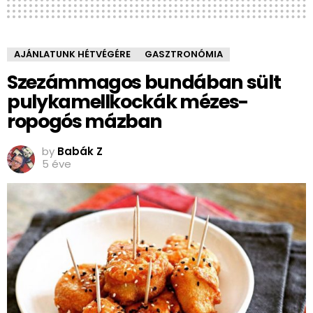
AJÁNLATUNK HÉTVÉGÉRE
GASZTRONÓMIA
Szezámmagos bundában sült
pulykamellkockák mézes-
ropogós mázban
by
Babák Z
5 éve