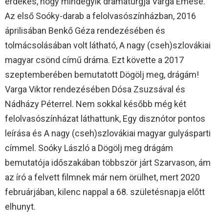
érdekes, hogy mindegyik dramaturgja Varga Emese.
Az első Soóky-darab a felolvasószínházban, 2016
áprilisában Benkő Géza rendezésében és
tolmácsolásában volt látható, A nagy (cseh)szlovákiai
magyar csönd című dráma. Ezt követte a 2017
szeptemberében bemutatott Dögölj meg, drágám!
Varga Viktor rendezésében Dósa Zsuzsával és
Nádházy Péterrel. Nem sokkal később még két
felolvasószínházat láthattunk, Egy disznótor pontos
leírása és A nagy (cseh)szlovákiai magyar gulyásparti
címmel. Soóky László a Dögölj meg drágám
bemutatója időszakában többször járt Szarvason, ám
az író a felvett filmnek már nem örülhet, mert 2020
februárjában, kilenc nappal a 68. születésnapja előtt
elhunyt.