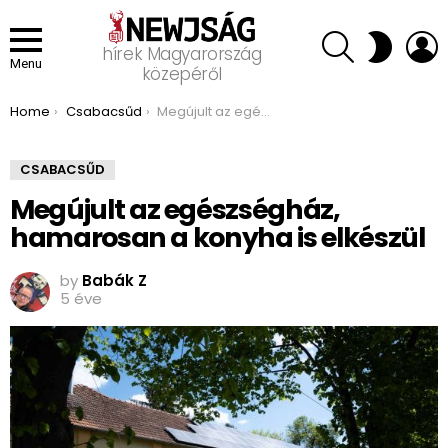
SEARCH
L
SWITCH
hírek Magyarország
SKIN
Menu
közepéről
You are here:
Home
Csabacsűd
Megújult az egészségház, hamarosan a konyha is elkészül
CSABACSŰD
Megújult az egészségház,
hamarosan a konyha is elkészül
by
Babák Z
5 éve