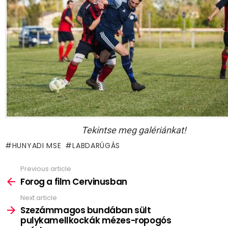
Tekintse meg galériánkat!
HUNYADI MSE
LABDARÚGÁS
Previous article
See
more
Forog a film Cervinusban
Next article
Szezámmagos bundában sült
pulykamellkockák mézes-ropogós