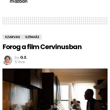
mázban
SZARVAS
SZÍNHÁZ
Forog a film Cervinusban
by
G.E.
5 éve