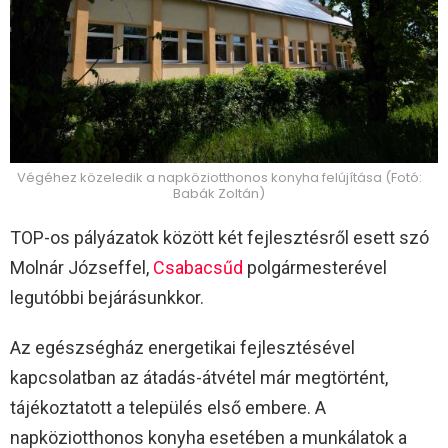
Végéhez közeledik a napköziotthonos konyha felújítása (Fotó:
Babák Zoltán)
TOP-os pályázatok között két fejlesztésről esett szó
Molnár Józseffel,
Csabacsűd
polgármesterével
legutóbbi bejárásunkkor.
Az egészségház energetikai fejlesztésével
kapcsolatban az átadás-átvétel már megtörtént,
tájékoztatott a település első embere. A
napköziotthonos konyha esetében a munkálatok a