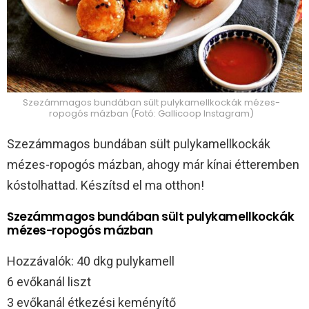
Szezámmagos bundában sült pulykamellkockák mézes-
ropogós mázban (Fotó: Gallicoop Instagram)
Szezámmagos bundában sült pulykamellkockák
mézes-ropogós mázban, ahogy már kínai étteremben
kóstolhattad. Készítsd el ma otthon!
Szezámmagos bundában sült pulykamellkockák
mézes-ropogós mázban
Hozzávalók: 40 dkg pulykamell
6 evőkanál liszt
3 evőkanál étkezési keményítő