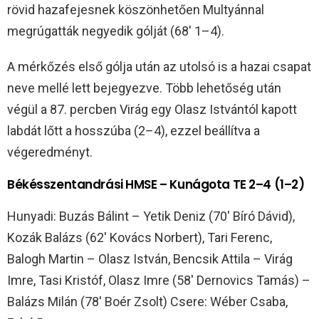
rövid hazafejesnek köszönhetően Multyánnal
megrúgatták negyedik gólját (68′ 1–4).
A mérkőzés első gólja után az utolsó is a hazai csapat
neve mellé lett bejegyezve. Több lehetőség után
végül a 87. percben Virág egy Olasz Istvántól kapott
labdát lőtt a hosszúba (2–4), ezzel beállítva a
végeredményt.
Békésszentandrási HMSE – Kunágota TE 2–4 (1–2)
Hunyadi: Buzás Bálint – Yetik Deniz (70′ Bíró Dávid),
Kozák Balázs (62′ Kovács Norbert), Tari Ferenc,
Balogh Martin – Olasz István, Bencsik Attila – Virág
Imre, Tasi Kristóf, Olasz Imre (58′ Dernovics Tamás) –
Balázs Milán (78′ Boér Zsolt) Csere: Wéber Csaba,