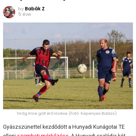
by
Babák Z
5 éve
Virág Imre gólt érő lövése (Fotó: Kepenyes Balázs)
Gyászszünettel kezdődött a Hunyadi Kunágotai TE
elleni
szombati mérkőzése
. A Hunyadi családja két