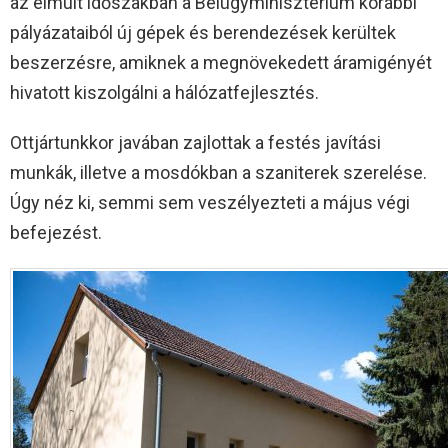
az elmúlt időszakban a Belügyminisztérium korábbi
pályázataiból új gépek és berendezések kerültek
beszerzésre, amiknek a megnövekedett áramigényét
hivatott kiszolgálni a hálózatfejlesztés.
Ottjártunkkor javában zajlottak a festés javítási
munkák, illetve a mosdókban a szaniterek szerelése.
Úgy néz ki, semmi sem veszélyezteti a május végi
befejezést.