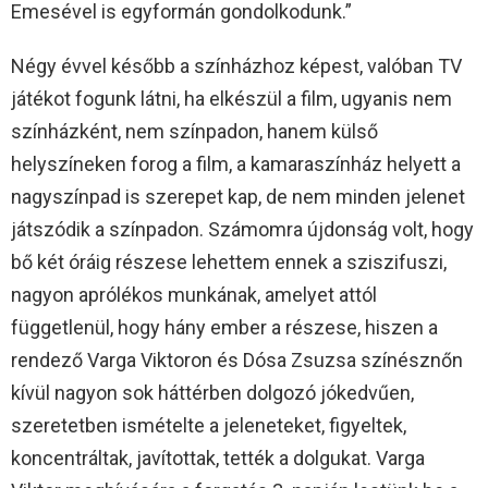
Emesével is egyformán gondolkodunk.”
Négy évvel később a színházhoz képest, valóban TV
játékot fogunk látni, ha elkészül a film, ugyanis nem
színházként, nem színpadon, hanem külső
helyszíneken forog a film, a kamaraszínház helyett a
nagyszínpad is szerepet kap, de nem minden jelenet
játszódik a színpadon. Számomra újdonság volt, hogy
bő két óráig részese lehettem ennek a sziszifuszi,
nagyon aprólékos munkának, amelyet attól
függetlenül, hogy hány ember a részese, hiszen a
rendező Varga Viktoron és Dósa Zsuzsa színésznőn
kívül nagyon sok háttérben dolgozó jókedvűen,
szeretetben ismételte a jeleneteket, figyeltek,
koncentráltak, javítottak, tették a dolgukat. Varga