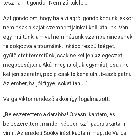
teszi, amit gondol. Nem zártuk le…
Azt gondolom, hogy ha a világról gondolkodunk, akkor
nem csak a saját szempontjainkat kell látnunk. Van
egy múltunk, amivel nem nézünk szembe nincsenek
feldolgozva a traumáink. Inkább feszültséget,
gyűlöletet teremtünk, csak ne kelljen az egészet
megbocsájtani. Akár meg is öljük egymást, csak ne
kelljen szeretni, pedig csak le kéne ülni, beszélgetni.
Az ember, ha jól figyel sokat tanul.”
Varga Viktor rendező akkor így fogalmazott:
„
Beleszerettem a darabba! Olvasni kaptam, és
beleszerettem, mindenképpen színpadra akartam
vinni. Az eredeti Soóky írást kaptam meg, de Varga