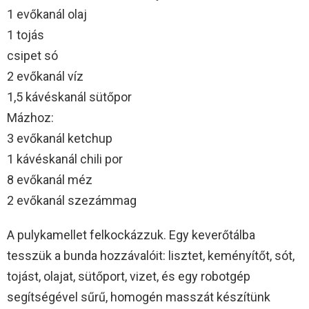
1 evőkanál olaj
1 tojás
csipet só
2 evőkanál víz
1,5 kávéskanál sütőpor
Mázhoz:
3 evőkanál ketchup
1 kávéskanál chili por
8 evőkanál méz
2 evőkanál szezámmag
A pulykamellet felkockázzuk. Egy keverőtálba
tesszük a bunda hozzávalóit: lisztet, keményítőt, sót,
tojást, olajat, sütőport, vizet, és egy robotgép
segítségével sűrű, homogén masszát készítünk