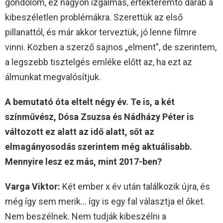
gondolom, ez nagyon izgalmas, értékteremtő darab a
kibeszéletlen problémákra. Szerettük az első
pillanattól, és már akkor terveztük, jó lenne filmre
vinni. Közben a szerző sajnos „elment”, de szerintem,
a legszebb tisztelgés emléke előtt az, ha ezt az
álmunkat megvalósítjuk.
A bemutató óta eltelt négy év. Te is, a két
színművész, Dósa Zsuzsa és Nádházy Péter is
változott ez alatt az idő alatt, sőt az
elmagányosodás szerintem még aktuálisabb.
Mennyire lesz ez más, mint 2017-ben?
Varga Viktor:
Két ember x év után találkozik újra, és
még így sem merik… így is egy fal választja el őket.
Nem beszélnek. Nem tudják kibeszélni a