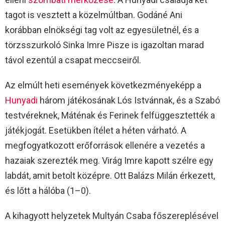
tagot is vesztett a közelmúltban. Godáné Ani
korábban elnökségi tag volt az egyesületnél, és a
törzsszurkoló Sinka Imre Pisze is igazoltan marad
távol ezentúl a csapat meccseiről.
Az elmúlt heti események következményeképp a
Hunyadi
három játékosának Lós Istvánnak, és a Szabó
testvéreknek, Máténak és Ferinek felfüggesztették a
játékjogát. Esetükben ítélet a héten várható. A
megfogyatkozott erőforrások ellenére a vezetés a
hazaiak szerezték meg. Virág Imre kapott szélre egy
labdát, amit betolt középre. Ott Balázs Milán érkezett,
és lőtt a hálóba (1–0).
A kihagyott helyzetek Multyán Csaba főszereplésével