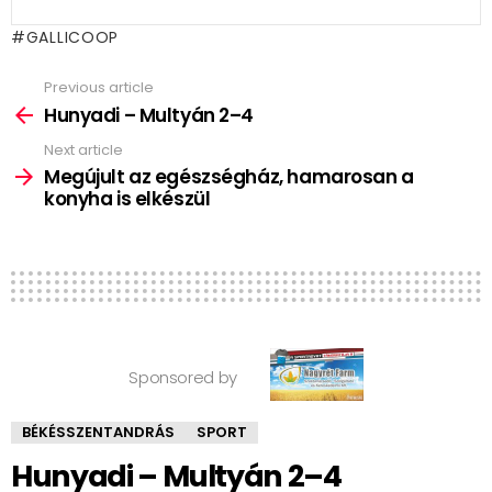
GALLICOOP
Previous article
See
more
Hunyadi – Multyán 2–4
Next article
Megújult az egészségház, hamarosan a
konyha is elkészül
Sponsored by
BÉKÉSSZENTANDRÁS
SPORT
Hunyadi – Multyán 2–4