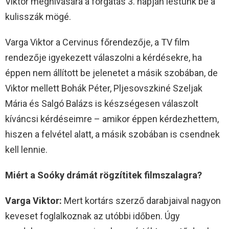
Viktor meghívására a forgatás 3. napján lestünk be a
kulisszák mögé.
Varga Viktor a Cervinus főrendezője, a TV film
rendezője igyekezett válaszolni a kérdésekre, ha
éppen nem állított be jelenetet a másik szobában, de
Viktor mellett Bohák Péter, Pljesovszkiné Szeljak
Mária és Salgó Balázs is készségesen válaszolt
kíváncsi kérdéseimre – amikor éppen kérdezhettem,
hiszen a felvétel alatt, a másik szobában is csendnek
kell lennie.
Miért a Soóky drámát rögzítitek filmszalagra?
Varga Viktor:
Mert kortárs szerző darabjaival nagyon
keveset foglalkoznak az utóbbi időben. Úgy