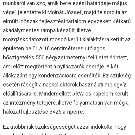
munkáról van szó, amik befejezési határideje május
vége” jelentette ki Molnár József, majd felsorolta az
elmúlt időszak fejlesztési tartalomjegyzékét: Kétkarú
akadálymentes rámpa készült, illetve
mozgáskorlátozott mosdó került kialakításra került az
épületen belül. A 16 centiméteres utólagos
hőszigetelés 550 négyzetméternyi felületet érintett,
ami előtt megtörtént a nyílászárók cseréje. A két
állókazánt egy kondenzációsra cserélték. Ez szükség
esetén rásegít a napkollektorok használati melegvíz
előállítására is. Mindemellett 5 kW-os napelem került
az intézmény tetejére, illetve folyamatban van még a
hálózatfejlesztése 3×25 amperre.
Ez utóbbinak szükségességét azzal indokolta, hogy