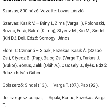
Szarvas, 800 néző. Vezette: Lovas László.
Szarvas: Kasik V. – Bány I., Zima (Varga I.), Polonszki,
Bozsó, Furár, Bakró (Klimaj), Styecz M., Kiri M., Sindel
(Kiri B.), Deli. Edző: Somogyi János.
Előre II.: Czinanó – Sipaki, Fazekas, Kasik Á. (Szabó
Zs.), Styecz B. (Pap), Balog Zs. (Varga T.), Farkas J.
(Bukor), Bónus, Zelik (Oláh Á.), Csicsely J., Ilyés. Edző:
Brlázs István Gábor.
Gólszerző: Sindel (13.), ill. Varga T. (87.), Pap (92.).
Jó: az egész csapat, ill. Sipaki, Bónus, Fazekas, Varga
T.