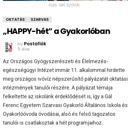
Fotó: GFE SZGYÁI
OKTATÁS
SZARVAS
„HAPPY-hét” a Gyakorlóban
by
Postafiók
5 éve
Az Országos Gyógyszerészeti és Élelmezés-
egészségügyi Intézet immár 11. alkalommal hirdette
meg országos ivóvíz népszerűsítő pályázatát oktatási
intézmények tanulói részére. A pályázat témája
felkeltette az iskolánk érdeklődését is, így a Gál
Ferenc Egyetem Szarvasi Gyakorló Általános Iskola és
Gyakorlóóvoda óvodásai, alsó és felső tagozatos
tanulói is csatlakoztak a hét programjaihoz.