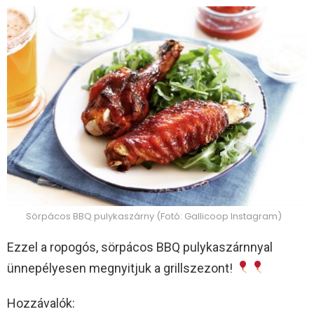
Sörpácos BBQ pulykaszárny (Fotó: Gallicoop Instagram)
Ezzel a ropogós, sörpácos BBQ pulykaszárnnyal
ünnepélyesen megnyitjuk a grillszezont!
Hozzávalók: