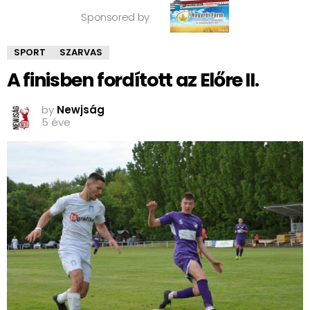
Sponsored by
SPORT
SZARVAS
A finisben fordított az Előre II.
by
Newjság
5 éve