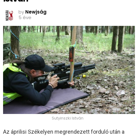
by
Newjság
5 éve
Sutyinszki István
Az áprilisi Székelyen megrendezett forduló után a