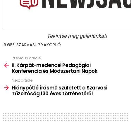
Tekintse meg galériánkat!
GFE SZARVASI GYAKORLÓ
Previous article
See
more
II. Kárpát-medencei Pedagógiai
Konferencia és Módszertani Napok
Next article
Hiánypótló írásmű született a Szarvasi
Tűzoltóság 130 éves történetéről