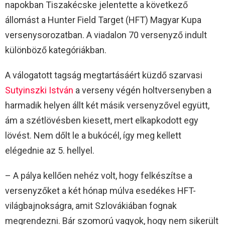
napokban Tiszakécske jelentette a következő
állomást a Hunter Field Target (HFT) Magyar Kupa
versenysorozatban. A viadalon 70 versenyző indult
különböző kategóriákban.
A válogatott tagság megtartásáért küzdő szarvasi
Sutyinszki István
a verseny végén holtversenyben a
harmadik helyen állt két másik versenyzővel együtt,
ám a szétlövésben kiesett, mert elkapkodott egy
lövést. Nem dőlt le a bukócél, így meg kellett
elégednie az 5. hellyel.
– A pálya kellően nehéz volt, hogy felkészítse a
versenyzőket a két hónap múlva esedékes HFT-
világbajnokságra, amit Szlovákiában fognak
megrendezni. Bár szomorú vagyok, hogy nem sikerült