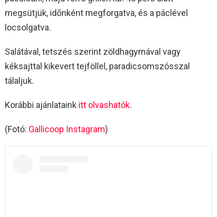
megsütjük, időnként megforgatva, és a páclével
locsolgatva.
Salátával, tetszés szerint zöldhagymával vagy
kéksajttal kikevert tejföllel, paradicsomszósszal
tálaljuk.
Korábbi ajánlataink
itt olvashatók
.
(Fotó:
Gallicoop Instagram
)