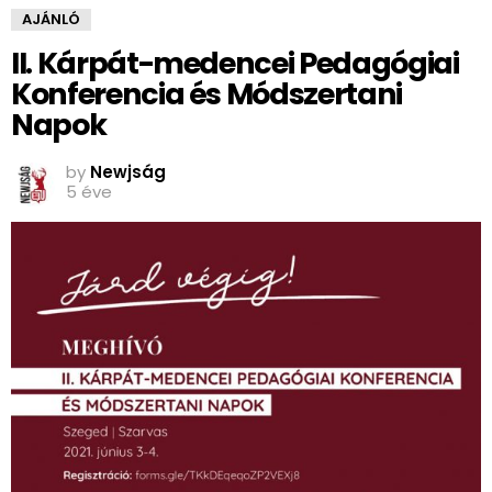
AJÁNLÓ
II. Kárpát-medencei Pedagógiai
Konferencia és Módszertani
Napok
by
Newjság
5 éve