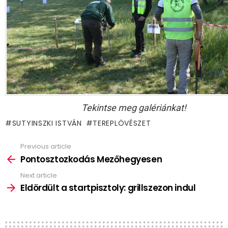
Tekintse meg galériánkat!
SUTYINSZKI ISTVÁN
TEREPLÖVÉSZET
Previous article
See
more
Pontosztozkodás Mezőhegyesen
Next article
Eldördült a startpisztoly: grillszezon indul