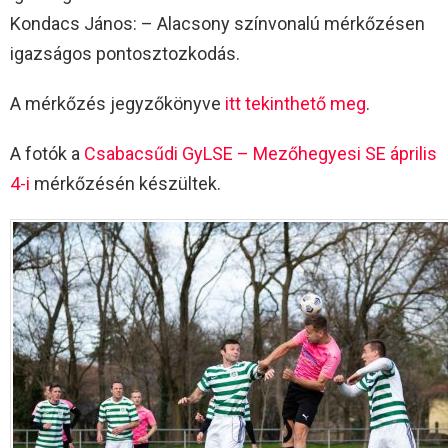
Kondacs János: – Alacsony színvonalú mérkőzésen
igazságos pontosztozkodás.
A mérkőzés jegyzőkönyve
itt tekinthető meg
.
A fotók a
Csabacsűdi GyLSE – Mezőhegyesi SE április
4-i
mérkőzésén készültek.