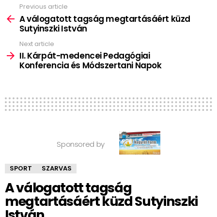
Previous article
See
more
A válogatott tagság megtartásáért küzd
Sutyinszki István
Next article
II. Kárpát-medencei Pedagógiai
Konferencia és Módszertani Napok
Sponsored by
SPORT
SZARVAS
A válogatott tagság
megtartásáért küzd Sutyinszki
István