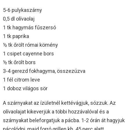
5-6 pulykaszárny
0,5 dl olívaolaj
1 tk hagymás fűszersó
1 tk paprika
½ tk őrölt római kömény
1 csipet cayenne bors
½ tk őrölt bors
3-4 gerezd fokhagyma, összezúzva
1 fél citrom leve
1 doboz világos sör
A szárnyakat az ízületnél kettévágjuk, sózzuk. Az
olívaolajat kikeverjük a többi hozzávalóval és a
szárnyakat beleforgatjuk a pácba. 1-2 órán át hagyjuk
pácolódni, majd forró grillen kb. 45 perc alatt