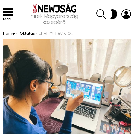
SEARCH
L
SWITCH
hírek Magyarország
SKIN
Menu
közepéről
You are here:
Home
Oktatás
„HAPPY-hét” a Gyakorlóban