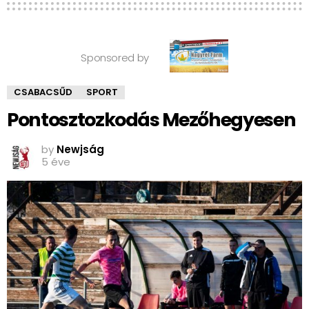
Sponsored by
CSABACSŰD
SPORT
Pontosztozkodás Mezőhegyesen
by
Newjság
5 éve