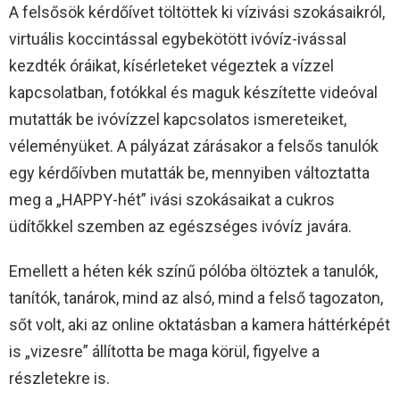
A felsősök kérdőívet töltöttek ki vízivási szokásaikról,
virtuális koccintással egybekötött ivóvíz-ivással
kezdték óráikat, kísérleteket végeztek a vízzel
kapcsolatban, fotókkal és maguk készítette videóval
mutatták be ivóvízzel kapcsolatos ismereteiket,
véleményüket. A pályázat zárásakor a felsős tanulók
egy kérdőívben mutatták be, mennyiben változtatta
meg a „HAPPY-hét” ivási szokásaikat a cukros
üdítőkkel szemben az egészséges ivóvíz javára.
Emellett a héten kék színű pólóba öltöztek a tanulók,
tanítók, tanárok, mind az alsó, mind a felső tagozaton,
sőt volt, aki az online oktatásban a kamera háttérképét
is „vizesre” állította be maga körül, figyelve a
részletekre is.