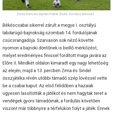
Zima Dani és Sipaki Patrik (Fotó: Kovács Bence)
Békéscsabai sikerrel zárult a megye I. osztályú
labdarúgó-bajnokság szombati 14. fordulójának
csúcsrangadója. Szarvason sok néző követte
nyomon a bajnoki döntőnek is beillő mérkőzést,
melyet eredményes finissel fordított maga javára az
Előre II. Mindkét oldalon kimaradt egy nagy lehetőség
az elején, majd a 13. percben Zima és Sindel
összjátéka révén utóbbi támadó szép lövéssel vette
be a csabai kaput. Az első félidőben a hazaiak
ügyesen lassították a játékot és nem hagytak teret a
vendégek gyors támadóinak, a fordulás követően
viszont már többnyire a térfelükön folyt a játék. Ennek