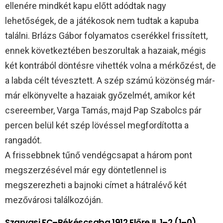
ellenére mindkét kapu előtt adódtak nagy
lehetőségek, de a játékosok nem tudtak a kapuba
találni. Brlázs Gábor folyamatos cserékkel frissített,
ennek következtében beszorultak a hazaiak, mégis
két kontrából döntésre vihették volna a mérkőzést, de
a labda célt tévesztett. A szép számú közönség már-
már elkönyvelte a hazaiak győzelmét, amikor két
csereember, Varga Tamás, majd Pap Szabolcs pár
percen belül két szép lövéssel megfordította a
rangadót.
A frissebbnek tűnő vendégcsapat a három pont
megszerzésével már egy döntetlennel is
megszerezheti a bajnoki címet a hátralévő két
mezővárosi találkozóján.
Szarvasi FC–Békéscsaba 1912 Előre II. 1–2 (1–0)