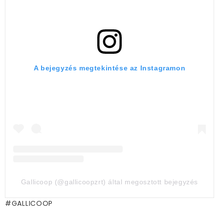
A bejegyzés megtekintése az Instagramon
Gallicoop (@gallicoopzrt) által megosztott bejegyzés
GALLICOOP