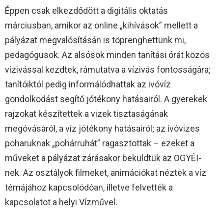
Éppen csak elkezdődött a digitális oktatás
márciusban, amikor az online „kihívások” mellett a
pályázat megvalósításán is töprenghettünk mi,
pedagógusok. Az alsósok minden tanítási órát közös
vízivással kezdtek, rámutatva a vízivás fontosságára;
tanítóiktól pedig informálódhattak az ivóvíz
gondolkodást segítő jótékony hatásairól. A gyerekek
rajzokat készítettek a vizek tisztaságának
megóvásáról, a víz jótékony hatásairól; az ivóvizes
poharuknak „pohárruhát” ragasztottak – ezeket a
műveket a pályázat zárásakor beküldtük az OGYÉI-
nek. Az osztályok filmeket, animációkat néztek a víz
témájához kapcsolódóan, illetve felvették a
kapcsolatot a helyi Vízművel.