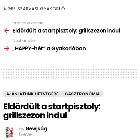
GFE SZARVASI GYAKORLÓ
Previous article
See
more
Eldördült a startpisztoly: grillszezon indul
Next article
„HAPPY-hét” a Gyakorlóban
AJÁNLATUNK HÉTVÉGÉRE
GASZTRONÓMIA
Eldördült a startpisztoly:
grillszezon indul
by
Newjság
5 éve