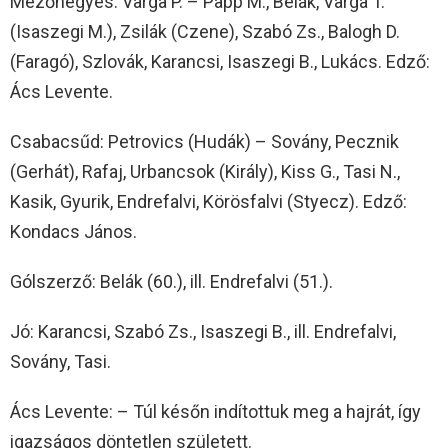
Mezőhegyes: Varga P. – Papp M., Belák, Varga T.
(Isaszegi M.), Zsilák (Czene), Szabó Zs., Balogh D.
(Faragó), Szlovák, Karancsi, Isaszegi B., Lukács. Edző:
Ács Levente.
Csabacsűd: Petrovics (Hudák) – Sovány, Pecznik
(Gerhát), Rafaj, Urbancsok (Király), Kiss G., Tasi N.,
Kasik, Gyurik, Endrefalvi, Körösfalvi (Styecz). Edző:
Kondacs János.
Gólszerző: Belák (60.), ill. Endrefalvi (51.).
Jó: Karancsi, Szabó Zs., Isaszegi B., ill. Endrefalvi,
Sovány, Tasi.
Ács Levente: – Túl későn indítottuk meg a hajrát, így
igazságos döntetlen született.