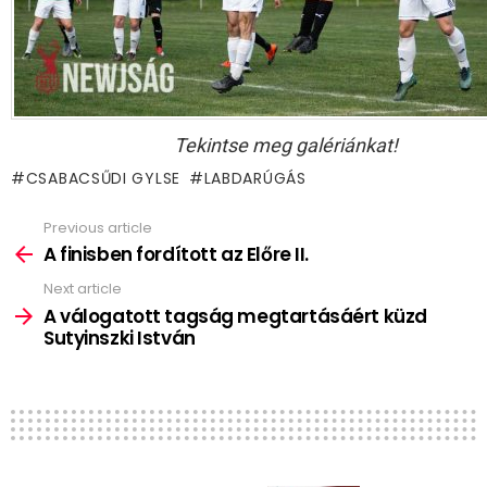
Tekintse meg galériánkat!
CSABACSŰDI GYLSE
LABDARÚGÁS
Previous article
See
more
A finisben fordított az Előre II.
Next article
A válogatott tagság megtartásáért küzd
Sutyinszki István