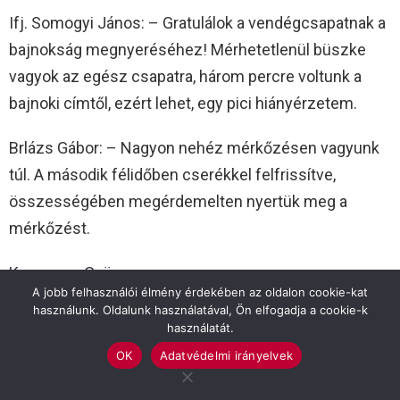
Ifj. Somogyi János: – Gratulálok a vendégcsapatnak a
bajnokság megnyeréséhez! Mérhetetlenül büszke
vagyok az egész csapatra, három percre voltunk a
bajnoki címtől, ezért lehet, egy pici hiányérzetem.
Brlázs Gábor: – Nagyon nehéz mérkőzésen vagyunk
túl. A második félidőben cserékkel felfrissítve,
összességében megérdemelten nyertük meg a
mérkőzést.
Kepenyes György
A jobb felhasználói élmény érdekében az oldalon cookie-kat
használunk. Oldalunk használatával, Ön elfogadja a cookie-k
Fotó: Kovács Bence
használatát.
OK
Adatvédelmi irányelvek