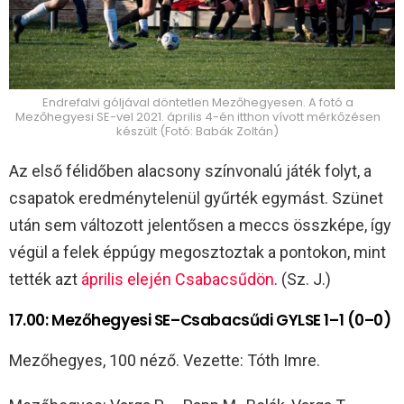
Endrefalvi góljával döntetlen Mezőhegyesen. A fotó a
Mezőhegyesi SE-vel 2021. április 4-én itthon vívott mérkőzésen
készült (Fotó: Babák Zoltán)
Az első félidőben alacsony színvonalú játék folyt, a
csapatok eredménytelenül gyűrték egymást. Szünet
után sem változott jelentősen a meccs összképe, így
végül a felek éppúgy megosztoztak a pontokon, mint
tették azt
április elején Csabacsűdön
. (Sz. J.)
17.00: Mezőhegyesi SE–Csabacsűdi GYLSE 1–1 (0–0)
Mezőhegyes, 100 néző. Vezette: Tóth Imre.