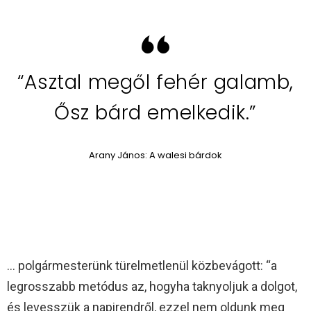
“Asztal megől fehér galamb,
Ősz bárd emelkedik.”
Arany János: A walesi bárdok
… polgármesterünk türelmetlenül közbevágott: “a
legrosszabb metódus az, hogyha taknyoljuk a dolgot,
és levesszük a napirendről, ezzel nem oldunk meg