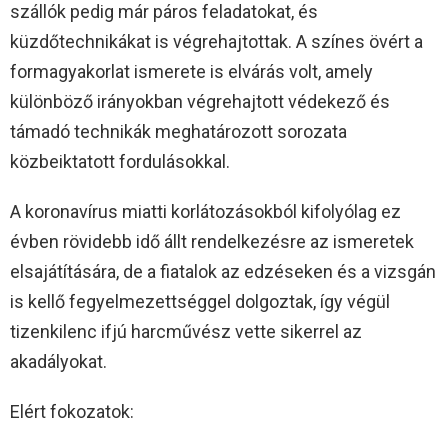
szállók pedig már páros feladatokat, és
küzdőtechnikákat is végrehajtottak. A színes övért a
formagyakorlat ismerete is elvárás volt, amely
különböző irányokban végrehajtott védekező és
támadó technikák meghatározott sorozata
közbeiktatott fordulásokkal.
A koronavírus miatti korlátozásokból kifolyólag ez
évben rövidebb idő állt rendelkezésre az ismeretek
elsajátítására, de a fiatalok az edzéseken és a vizsgán
is kellő fegyelmezettséggel dolgoztak, így végül
tizenkilenc ifjú harcművész vette sikerrel az
akadályokat.
Elért fokozatok: