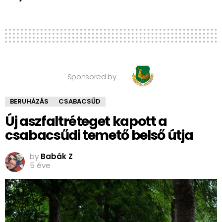
Sponsored by
BERUHÁZÁS
CSABACSŰD
Új aszfaltréteget kapott a
csabacsűdi temető belső útja
by
Babák Z
5 éve