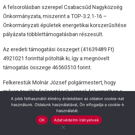
A felsorolásban szerepel Csabacsűd Nagyközség
Önkormányzata, miszerint a TOP-3.2.1-16 –
Önkormányzati épületek energetikai korszerűsítése
pályázata többlettámogatásban részesült.
Az eredeti támogatási összeget (41639489 Ft)
4921021 forinttal pótolták ki, így a megnövelt
támogatás összege 46560510 forint.
Felkerestük Molnár József polgármestert, hogy
milyen további fejlesztések vannak folyamatban a
A jobb felhasználói élmény érdekében az oldalon cookie-kat
településen.
használunk. Oldalunk használatával, Ön elfogadja a cookie-k
használatát.
A település első embere elmondta, hogy a vége felé
OK
Adatvédelmi irányelvek
járnak a TOP-os fejlesztéseknek, így az egészségház
és a konyha energetikai fejlesztéseinek,