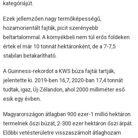
kategóriájút.
Ezek jellemzően nagy termőképességű,
hozamorientált fajták, picit szerényebb
beltartalommal. A környékbeli nem túl erős földeken
értek el már 10 tonnát hektáronként, de a 7-7,5
stabilan betakarítható.
A Guinness-rekordot a KWS búza fajtái tartják,
jelentette ki. 2019-ben 16,7, 2020-ban 17,4 tonnát
tudtak, igaz, Új-Zélandon, ahol 2000 milliméter eső
esik egy évben.
Magyarországon átlagban 900 ezer-1 millió hektáron
termelnek őszi búzát, 2-300 ezer hektáron őszi árpát.
Előbbi vetésterületre visszaszámolt átlaghozam