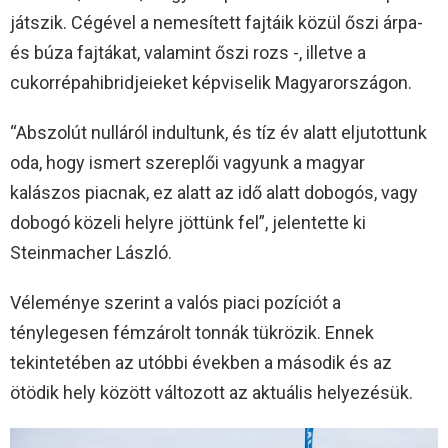
játszik. Cégével a nemesített fajtáik közül őszi árpa-
és búza fajtákat, valamint őszi rozs -, illetve a
cukorrépahibridjeieket képviselik Magyarországon.
“Abszolút nulláról indultunk, és tíz év alatt eljutottunk
oda, hogy ismert szereplői vagyunk a magyar
kalászos piacnak, ez alatt az idő alatt dobogós, vagy
dobogó közeli helyre jöttünk fel”, jelentette ki
Steinmacher László.
Véleménye szerint a valós piaci pozíciót a
ténylegesen fémzárolt tonnák tükrözik. Ennek
tekintetében az utóbbi években a második és az
ötödik hely között változott az aktuális helyezésük.