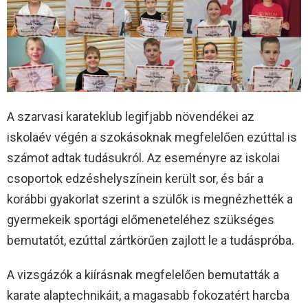
A szarvasi karateklub legifjabb növendékei az
iskolaév végén a szokásoknak megfelelően ezúttal is
számot adtak tudásukról. Az eseményre az iskolai
csoportok edzéshelyszínein került sor, és bár a
korábbi gyakorlat szerint a szülők is megnézhették a
gyermekeik sportági előmeneteléhez szükséges
bemutatót, ezúttal zártkörűen zajlott le a tudáspróba.
A vizsgázók a kiírásnak megfelelően bemutatták a
karate alaptechnikáit, a magasabb fokozatért harcba