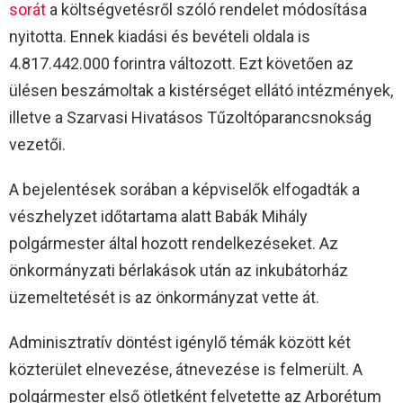
sorát
a költségvetésről szóló rendelet módosítása
nyitotta. Ennek kiadási és bevételi oldala is
4.817.442.000 forintra változott. Ezt követően az
ülésen beszámoltak a kistérséget ellátó intézmények,
illetve a Szarvasi Hivatásos Tűzoltóparancsnokság
vezetői.
A bejelentések sorában a képviselők elfogadták a
vészhelyzet időtartama alatt Babák Mihály
polgármester által hozott rendelkezéseket. Az
önkormányzati bérlakások után az inkubátorház
üzemeltetését is az önkormányzat vette át.
Adminisztratív döntést igénylő témák között két
közterület elnevezése, átnevezése is felmerült. A
polgármester első ötletként felvetette az Arborétum