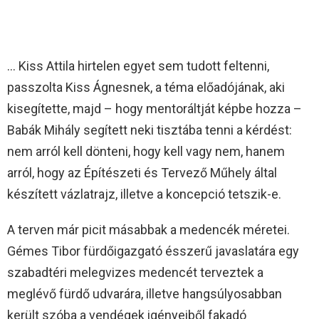
… Kiss Attila hirtelen egyet sem tudott feltenni,
passzolta Kiss Ágnesnek, a téma előadójának, aki
kisegítette, majd – hogy mentoráltját képbe hozza –
Babák Mihály segített neki tisztába tenni a kérdést:
nem arról kell dönteni, hogy kell vagy nem, hanem
arról, hogy az Építészeti és Tervező Műhely által
készített vázlatrajz, illetve a koncepció tetszik-e.
A terven már picit másabbak a medencék méretei.
Gémes Tibor fürdőigazgató ésszerű javaslatára egy
szabadtéri melegvizes medencét terveztek a
meglévő fürdő udvarára, illetve hangsúlyosabban
került szóba a vendégek igényeiből fakadó