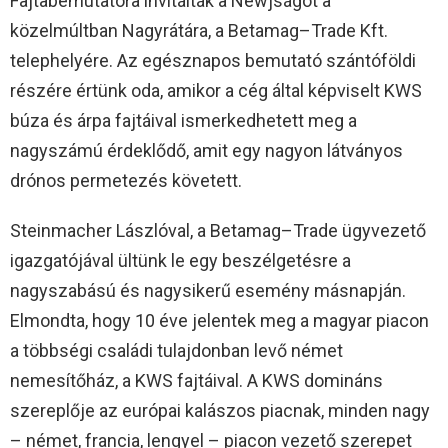
Fajtabemutatóra invitálták a Newjságot a
közelmúltban Nagyrátára, a Betamag–Trade Kft.
telephelyére. Az egésznapos bemutató szántóföldi
részére értünk oda, amikor a cég által képviselt KWS
búza és árpa fajtáival ismerkedhetett meg a
nagyszámú érdeklődő, amit egy nagyon látványos
drónos permetezés követett.
Steinmacher Lászlóval, a Betamag–Trade ügyvezető
igazgatójával ültünk le egy beszélgetésre a
nagyszabású és nagysikerű esemény másnapján.
Elmondta, hogy 10 éve jelentek meg a magyar piacon
a többségi családi tulajdonban levő német
nemesítőház, a KWS fajtáival. A KWS domináns
szereplője az európai kalászos piacnak, minden nagy
– német, francia, lengyel – piacon vezető szerepet