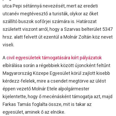
utca Pepi sétánnyá nevezését, mert az eredeti
utcanév megtévesztő a turisták, olykor az őket
szállító buszok sofőrjei számára is. Határozat
született viszont arról, hogy a Szarvas belterület 5347
hrsz. alatt felvett út ezentúl a Molnár Zoltán köz nevet
viseli.
A
civil egyesületek támogatására kiírt pályázatok
elbírálása során a régebbiek között újoncként feltűnt
Magyarország Közepe Egyesület körül zajlott kisebb
kérdezz-felelek, mire a csendet megtörve az ülést
éppen vezető Molnár Etele alpolgármester
kijelentette, hogy ő mecénásként támogatja azt, majd
Farkas Tamás foglalta össze, mit is takar az
egyesület, aminek ő az elnöke.