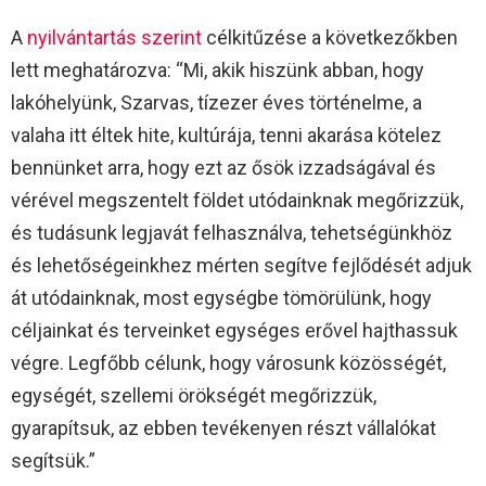
A
nyilvántartás szerint
célkitűzése a következőkben
lett meghatározva: “Mi, akik hiszünk abban, hogy
lakóhelyünk, Szarvas, tízezer éves történelme, a
valaha itt éltek hite, kultúrája, tenni akarása kötelez
bennünket arra, hogy ezt az ősök izzadságával és
vérével megszentelt földet utódainknak megőrizzük,
és tudásunk legjavát felhasználva, tehetségünkhöz
és lehetőségeinkhez mérten segítve fejlődését adjuk
át utódainknak, most egységbe tömörülünk, hogy
céljainkat és terveinket egységes erővel hajthassuk
végre. Legfőbb célunk, hogy városunk közösségét,
egységét, szellemi örökségét megőrizzük,
gyarapítsuk, az ebben tevékenyen részt vállalókat
segítsük.”