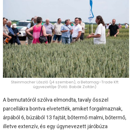
Steinmacher László (j4 szemben), a Betamag–Trade Kft
ügyvezetője (Fotó: Babák Zoltán)
A bemutatóról szólva elmondta, tavaly ősszel
parcellákra bontva elvetették, amiket forgalmaznak,
árpából 6, búzából 13 fajtát, bőtermő malmi, bőtermő,
illetve extenzív, és egy úgynevezett járóbúza