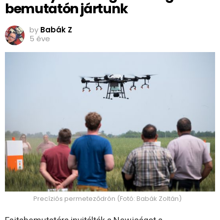
bemutatón jártunk
by
Babák Z
5 éve
Precíziós permeteződrón (Fotó: Babák Zoltán)