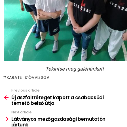
Tekintse meg galériánkat!
KARATE
ÖVVIZSGA
Previous article
See
more
Új aszfaltréteget kapott a csabacsűdi
temető belső útja
Next article
Látványos mezőgazdasági bemutatón
jártunk