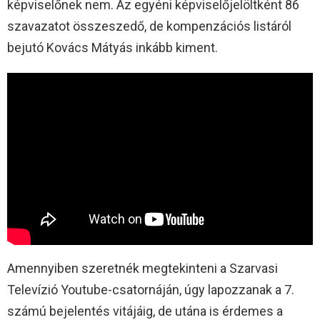
képviselőnek nem. Az egyéni képviselőjelöltként 86
szavazatot összeszedő, de kompenzációs listáról
bejutó Kovács Mátyás inkább kiment.
Amennyiben szeretnék megtekinteni a Szarvasi
Televízió Youtube-csatornáján, úgy lapozzanak a 7.
számú bejelentés vitájáig, de utána is érdemes a