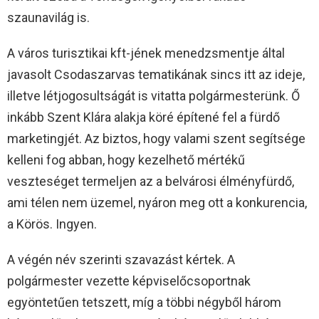
szaunavilág is.
A város turisztikai kft-jének menedzsmentje által
javasolt Csodaszarvas tematikának sincs itt az ideje,
illetve létjogosultságát is vitatta polgármesterünk. Ő
inkább Szent Klára alakja köré építené fel a fürdő
marketingjét. Az biztos, hogy valami szent segítsége
kelleni fog abban, hogy kezelhető mértékű
veszteséget termeljen az a belvárosi élményfürdő,
ami télen nem üzemel, nyáron meg ott a konkurencia,
a Körös. Ingyen.
A végén név szerinti szavazást kértek. A
polgármester vezette képviselőcsoportnak
egyöntetűen tetszett, míg a többi négyből három