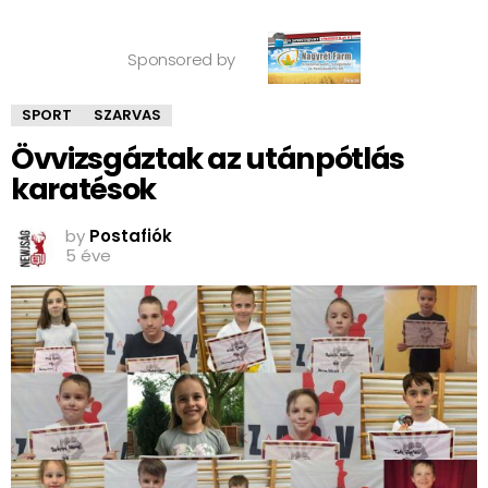
Sponsored by
SPORT
SZARVAS
Övvizsgáztak az utánpótlás
karatésok
by
Postafiók
5 éve