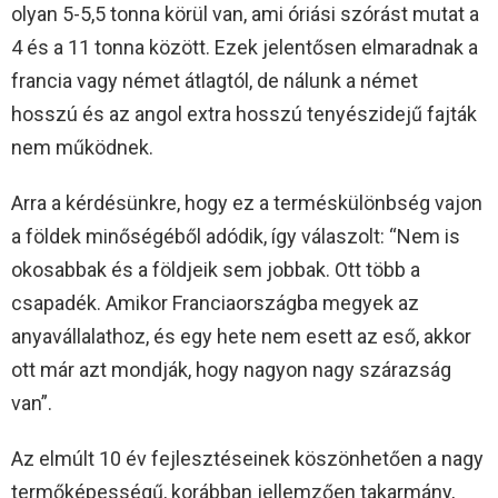
olyan 5-5,5 tonna körül van, ami óriási szórást mutat a
4 és a 11 tonna között. Ezek jelentősen elmaradnak a
francia vagy német átlagtól, de nálunk a német
hosszú és az angol extra hosszú tenyészidejű fajták
nem működnek.
Arra a kérdésünkre, hogy ez a terméskülönbség vajon
a földek minőségéből adódik, így válaszolt: “Nem is
okosabbak és a földjeik sem jobbak. Ott több a
csapadék. Amikor Franciaországba megyek az
anyavállalathoz, és egy hete nem esett az eső, akkor
ott már azt mondják, hogy nagyon nagy szárazság
van”.
Az elmúlt 10 év fejlesztéseinek köszönhetően a nagy
termőképességű, korábban jellemzően takarmány,