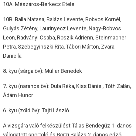
10A: Mészáros-Berkecz Etele
10B: Balla Natasa, Balázs Levente, Bobvos Kornél,
Gulyás Zétény, Laurinyecz Levente, Nagy-Bobvos
Leon, Radványi Csaba, Roszik Adrienn, Steinmacher
Petra, Szebegyinszki Rita, Tábori Márton, Zvara
Daniella
8. kyu (sárga öv): Müller Benedek
7. kyu (narancs öv): Dula Réka, Kiss Dániel, Tóth Zalán,
Ádám Hunor
6. kyu (zöld öv): Tajti László
A vizsgára való felkészülést Tálas Bendegúz 1. danos
válogatott sportoló és Borzi Balázs 2. danos edző