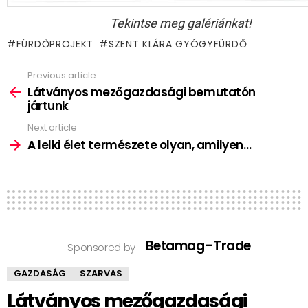
Tekintse meg galériánkat!
FÜRDŐPROJEKT
SZENT KLÁRA GYÓGYFÜRDŐ
Previous article
See
more
Látványos mezőgazdasági bemutatón
jártunk
Next article
A lelki élet természete olyan, amilyen…
Betamag–Trade
Sponsored by
GAZDASÁG
SZARVAS
Látványos mezőgazdasági