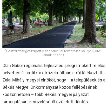
Új aszfaltréteget kapott a csabacsűdi temető belső útja (Fotó:
Babák Zoltán)
Oláh Gábor regionális fejlesztési programokért felelős
helyettes államtitkár a közelmúltban arról tájékoztatta
Zalai Mihály megyei elnököt, hogy – a települések és a
Békés Megyei Önkormányzat közös fellépésének
köszönhetően – több Békés megyei pályázat
támogatásának növeléséről született döntés.