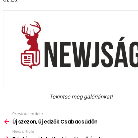
Tekintse meg galériánkat!
Previous article
See
more
Új szezon, új edzők Csabacsűdön
Next article