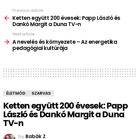
Previous article
See
more
Ketten együtt 200 évesek: Papp László és
Dankó Margit a Duna TV-n
Next article
A nevelés és környezete – Az energetika
pedagógiai kultúrája
ÉLETMÓD
SZARVAS
Ketten együtt 200 évesek: Papp
László és Dankó Margit a Duna
TV-n
by
Babák Z