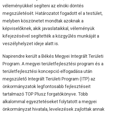
véleményükkel segíteni az elnöki döntés
megszületését. Határozatot fogadott el a testület,
melyben köszönetet mondtak azoknak a
képviselőknek, akik javaslataikkal, véleményük
kifejezésével segítették a közgyűlés munkáját a
veszélyhelyzet ideje alatt is.
Napirendre került a Békés Megyei Integrált Területi
Program. A megyei területfejlesztési program és a
területfejlesztési koncepció elfogadása után
megszülető Integrált Területi Program (ITP) az
önkormányzatok legfontosabb fejlesztéseit
tartalmazó TOP Plusz forgatókönyve. Több
alkalommal egyeztetéseket folytatott a megyei
önkormányzat hivatala, levelezések zajlottak annak