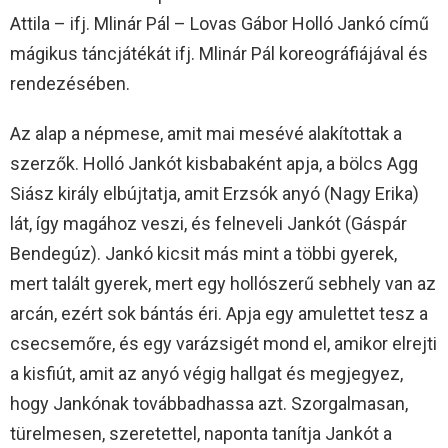
Attila – ifj. Mlinár Pál – Lovas Gábor Holló Jankó című
mágikus táncjátékát ifj. Mlinár Pál koreográfiájával és
rendezésében.
Az alap a népmese, amit mai mesévé alakítottak a
szerzők. Holló Jankót kisbabaként apja, a bölcs Agg
Siász király elbújtatja, amit Erzsók anyó (Nagy Erika)
lát, így magához veszi, és felneveli Jankót (Gáspár
Bendegúz). Jankó kicsit más mint a többi gyerek,
mert talált gyerek, mert egy hollószerű sebhely van az
arcán, ezért sok bántás éri. Apja egy amulettet tesz a
csecsemőre, és egy varázsigét mond el, amikor elrejti
a kisfiút, amit az anyó végig hallgat és megjegyez,
hogy Jankónak továbbadhassa azt. Szorgalmasan,
türelmesen, szeretettel, naponta tanítja Jankót a