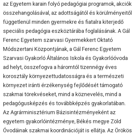
az Egyetem karain folyó pedagógiai programok, akciók
összehangolásával, az adottságától és körülményeitől
függetlenül minden gyermekre és fiatalra kiterjedő
speciális pedagógia eszköztárába foglalásának. A Gál
Ferenc Egyetem szarvasi Gyermekkert Oktató
Módszertani Központjának, a Gál Ferenc Egyetem
Szarvasi Gyakorló Általános Iskola és Gyakorlóóvoda
ad helyt, összefogva a háromtól tizennégy éves
korosztály környezettudatosságra és a természeti
környezet iránti érzékenység fejlődését támogató
szakmai törekvéseket, mind a köznevelés, mind a
pedagógusképzés és továbbképzés gyakorlatában.
Az Agrárminisztérium Bázisintézményeként az
egyetem gyakorlóintézménye, Békés megye Zöld
Óvodáinak szakmai koordinációját is ellátja. Az Örökös