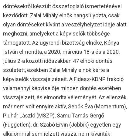
döntésekről készült összefoglaló ismertetésével
kezdődött. Zalai Mihály elnök hangsúlyozta, csak
olyan döntéseket kívánt a veszélyhelyzet ideje alatt
meghozni, amelyeket a képviselők többsége
támogatott. Az ügyrendi bizottság elnöke, Kónya
István elmondta, a 2020. március 18-a és a 2020.
július 2-a közötti időszakban 47 elnöki döntés
született, ezekben Zalai Mihály elnök kérte a
képviselők visszajelzéseit. A Fidesz-KDNP frakció
valamennyi képviselője minden döntés esetében
visszajelzett, és elmondta véleményét. Az ellenzék
már nem volt ennyire aktív, Sebők Éva (Momentum),
Pluhár László (MSZP), Samu Tamás Gergő
(Független), dr. Szabó Ervin (Jobbik) egyetlen egy
alkalommal sem jelzett vissza, nem kívánták