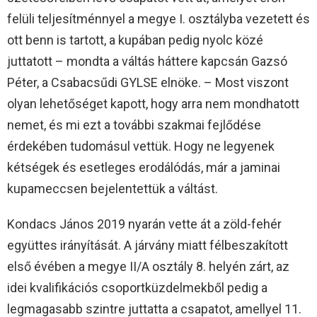
felüli teljesítménnyel a megye I. osztályba vezetett és
ott benn is tartott, a kupában pedig nyolc közé
juttatott – mondta a váltás háttere kapcsán Gazsó
Péter, a Csabacsűdi GYLSE elnöke. – Most viszont
olyan lehetőséget kapott, hogy arra nem mondhatott
nemet, és mi ezt a további szakmai fejlődése
érdekében tudomásul vettük. Hogy ne legyenek
kétségek és esetleges erodálódás, már a jaminai
kupameccsen bejelentettük a váltást.
Kondacs János 2019 nyarán vette át a zöld-fehér
együttes irányítását. A járvány miatt félbeszakított
első évében a megye II/A osztály 8. helyén zárt, az
idei kvalifikációs csoportküzdelmekből pedig a
legmagasabb szintre juttatta a csapatot, amellyel 11.