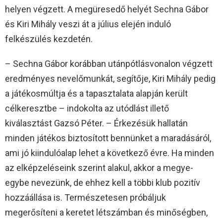
helyen végzett. A megüresedő helyét Sechna Gábor
és Kiri Mihály veszi át a július elején induló
felkészülés kezdetén.
– Sechna Gábor korábban utánpótlásvonalon végzett
eredményes nevelőmunkát, segítője, Kiri Mihály pedig
a játékosmúltja és a tapasztalata alapján került
célkeresztbe – indokolta az utódlást illető
kiválasztást Gazsó Péter. – Érkezésük hallatán
minden játékos biztosított bennünket a maradásáról,
ami jó kiindulóalap lehet a következő évre. Ha minden
az elképzeléseink szerint alakul, akkor a megye-
egybe nevezünk, de ehhez kell a többi klub pozitív
hozzáállása is. Természetesen próbáljuk
megerősíteni a keretet létszámban és minőségben,