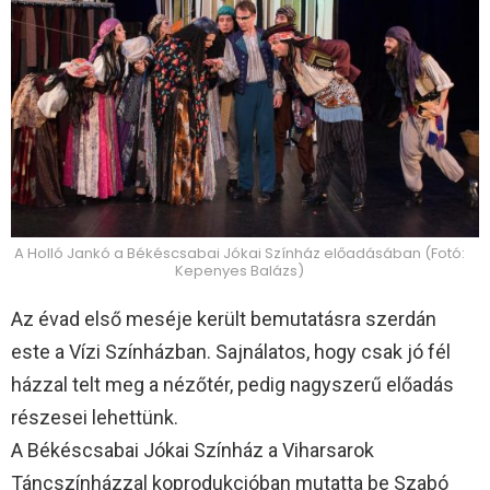
A Holló Jankó a Békéscsabai Jókai Színház előadásában (Fotó:
Kepenyes Balázs)
Az évad első meséje került bemutatásra szerdán
este a Vízi Színházban. Sajnálatos, hogy csak jó fél
házzal telt meg a nézőtér, pedig nagyszerű előadás
részesei lehettünk.
A Békéscsabai Jókai Színház a Viharsarok
Táncszínházzal koprodukcióban mutatta be Szabó