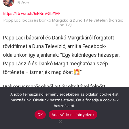
5 éve
https://fb.watch/6iEBmFGbYM/
Papp Laci bácsi és Dankó Margitka a Duna TV felvételén (Forrás:
Duna TV)
Papp Laci bácsiról és Dankó Margitkáról forgatott
rövidfilmet a Duna Televízió, amit a Fecebook-
oldalunkon így ajánlanak: “Egy különleges házaspár,
Papp László és Dankó Margit meghatóan szép
története – ismerjék meg őket
”
Diákkori ismerősökből 60 év elteltével felnőtt
A jobb felhasználói élmény érdekében az oldalon cookie-kat
szerelemesek lettek. 25 éve élnek együtt. Így vall
használunk. Oldalunk használatával, Ön elfogadja a cookie-k
erről a negyedszázadról a felvételen Laci bácsi:
használatát.
“Fiatalabbnak éreztük magunkat a 25 év alatt,
OK
Adatvédelmi irányelvek
szerelmesek voltunk egymásba a mai napig”.