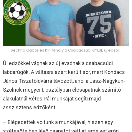
Sechna Gábor és Kiri Mihály a Csabacsűdi GYLSE új edzői
Új edzőkkel vágnak az új évadnak a csabacsűdi
labdarúgók. A váltásra azért került sor, mert Kondacs
János Tiszaföldvárra távozott, ahol a Jász-Nagykun-
Szolnok megyei I. osztályban élcsapatnak számító
alakulatnál Rétes Pál munkáját segíti majd
asszisztens edzőként.
– Elégedettek voltunk a munkájával, hiszen egy
szétesőfélben lévő csapatot vett át, amelyet erőn