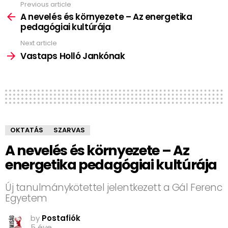
Previous article
See
more
A nevelés és környezete – Az energetika
pedagógiai kultúrája
Next article
Vastaps Holló Jankónak
OKTATÁS
SZARVAS
A nevelés és környezete – Az
energetika pedagógiai kultúrája
Új tanulmánykötettel jelentkezett a Gál Ferenc
Egyetem
by
Postafiók
5 éve