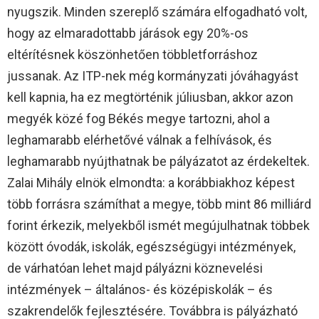
nyugszik. Minden szereplő számára elfogadható volt,
hogy az elmaradottabb járások egy 20%-os
eltérítésnek köszönhetően többletforráshoz
jussanak. Az ITP-nek még kormányzati jóváhagyást
kell kapnia, ha ez megtörténik júliusban, akkor azon
megyék közé fog Békés megye tartozni, ahol a
leghamarabb elérhetővé válnak a felhívások, és
leghamarabb nyújthatnak be pályázatot az érdekeltek.
Zalai Mihály elnök elmondta: a korábbiakhoz képest
több forrásra számíthat a megye, több mint 86 milliárd
forint érkezik, melyekből ismét megújulhatnak többek
között óvodák, iskolák, egészségügyi intézmények,
de várhatóan lehet majd pályázni köznevelési
intézmények – általános- és középiskolák – és
szakrendelők fejlesztésére. Továbbra is pályázható