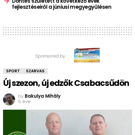
Döntés született a következő évek
fejlesztéseiről a júniusi megyegyűlésen
Sponsored by
SPORT
SZARVAS
Új szezon, új edzők Csabacsűdön
by
Bakulya Mihály
5 éve