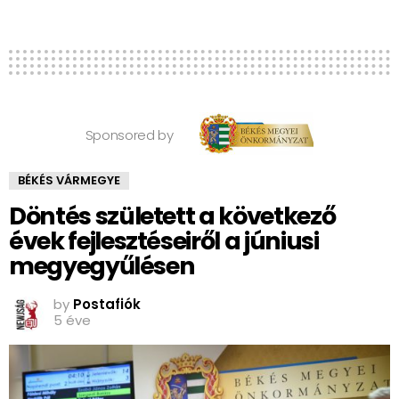
Sponsored by
BÉKÉS VÁRMEGYE
Döntés született a következő
évek fejlesztéseiről a júniusi
megyegyűlésen
by
Postafiók
5 éve