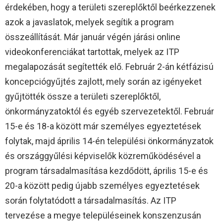
érdekében, hogy a területi szereplőktől beérkezzenek
azok a javaslatok, melyek segítik a program
összeállítását. Már január végén járási online
videokonferenciákat tartottak, melyek az ITP
megalapozását segítették elő. Február 2-án kétfázisú
koncepciógyűjtés zajlott, mely során az igényeket
gyűjtötték össze a területi szereplőktől,
önkormányzatoktól és egyéb szervezetektől. Február
15-e és 18-a között már személyes egyeztetések
folytak, majd április 14-én települési önkormányzatok
és országgyűlési képviselők közreműködésével a
program társadalmasítása kezdődött, április 15-e és
20-a között pedig újabb személyes egyeztetések
során folytatódott a társadalmasítás. Az ITP
tervezése a megye településeinek konszenzusán