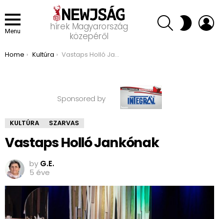
SEARCH
L
SWITCH
hírek Magyarország
SKIN
Menu
közepéről
You are here:
Home
Kultúra
Vastaps Holló Jankónak
Sponsored by
KULTÚRA
SZARVAS
Vastaps Holló Jankónak
by
G.E.
5 éve