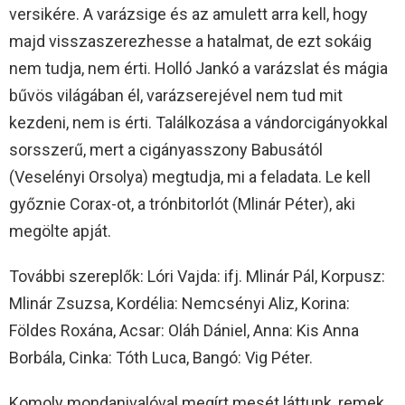
versikére. A varázsige és az amulett arra kell, hogy
majd visszaszerezhesse a hatalmat, de ezt sokáig
nem tudja, nem érti. Holló Jankó a varázslat és mágia
bűvös világában él, varázserejével nem tud mit
kezdeni, nem is érti. Találkozása a vándorcigányokkal
sorsszerű, mert a cigányasszony Babusától
(Veselényi Orsolya) megtudja, mi a feladata. Le kell
győznie Corax-ot, a trónbitorlót (Mlinár Péter), aki
megölte apját.
További szereplők: Lóri Vajda: ifj. Mlinár Pál, Korpusz:
Mlinár Zsuzsa, Kordélia: Nemcsényi Aliz, Korina:
Földes Roxána, Acsar: Oláh Dániel, Anna: Kis Anna
Borbála, Cinka: Tóth Luca, Bangó: Vig Péter.
Komoly mondanivalóval megírt mesét láttunk, remek