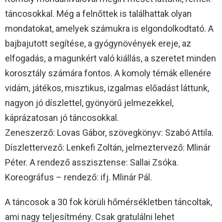
táncosokkal. Még a felnőttek is találhattak olyan
mondatokat, amelyek számukra is elgondolkodtató. A
bajbajutott segítése, a gyógynövények ereje, az
elfogadás, a magunkért való kiállás, a szeretet minden
korosztály számára fontos. A komoly témák ellenére
vidám, játékos, misztikus, izgalmas előadást láttunk,
nagyon jó díszlettel, gyönyörű jelmezekkel,
káprázatosan jó táncosokkal.
Zeneszerző: Lovas Gábor, szövegkönyv: Szabó Attila.
Díszlettervező: Lenkefi Zoltán, jelmeztervező: Mlinár
Péter. A rendező asszisztense: Sallai Zsóka.
Koreográfus – rendező: ifj. Mlinár Pál.
A táncosok a 30 fok körüli hőmérsékletben táncoltak,
ami nagy teljesítmény. Csak gratulálni lehet