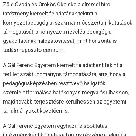
Zöld Óvoda és Örökös Ökoiskola címmel bíró
intézmény kiemelt feladatának tekinti a
környezetpedagógiai szakmai-módszertani kutatások
támogatását, a környezeti nevelés pedagógiai
gyakorlatának hálózatosítását, mint horizontális
tudásmegosztó centrum.
A Gál Ferenc Egyetem kiemelt feladatként tekint a
terület szaktudományos támogatására, arra, hogy a
pedagógusképzésben résztvevő hallgatók
szemléletformálása hatékonyan megvalósulhasson,
majd tovább terjesztésre kerülhessen az egyetemi
tanulmányokat követően is.
A Gál Ferenc Egyetem egyházi felsőoktatási
intézményként küldetése fontos részének tekinti a