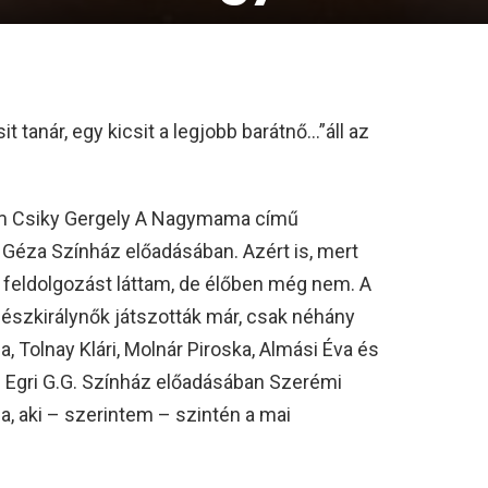
t tanár, egy kicsit a legjobb barátnő…”áll az
am Csiky Gergely A Nagymama című
i Géza Színház előadásában. Azért is, mert
b feldolgozást láttam, de élőben még nem. A
nészkirálynők játszották már, csak néhány
a, Tolnay Klári, Molnár Piroska, Almási Éva és
Az Egri G.G. Színház előadásában Szerémi
a, aki – szerintem – szintén a mai