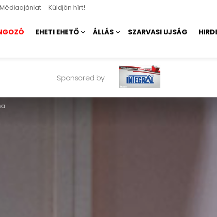
Médiaajánlat
Küldjön hírt!
NGOZÓ
EHETI EHETŐ
ÁLLÁS
SZARVASI UJSÁG
HIRD
Sponsored by
ma