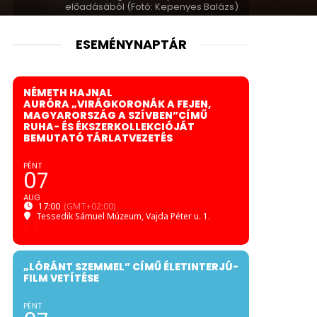
előadásából (Fotó: Kepenyes Balázs)
ESEMÉNYNAPTÁR
NÉMETH HAJNAL
AURÓRA „VIRÁGKORONÁK A FEJEN,
MAGYARORSZÁG A SZÍVBEN”CÍMŰ
RUHA- ÉS ÉKSZERKOLLEKCIÓJÁT
BEMUTATÓ TÁRLATVEZETÉS
PÉNT
07
AUG
17:00
(GMT+02:00)
Tessedik Sámuel Múzeum
, Vajda Péter u. 1.
„LÓRÁNT SZEMMEL” CÍMŰ ÉLETINTERJÚ-
FILM VETÍTÉSE
PÉNT