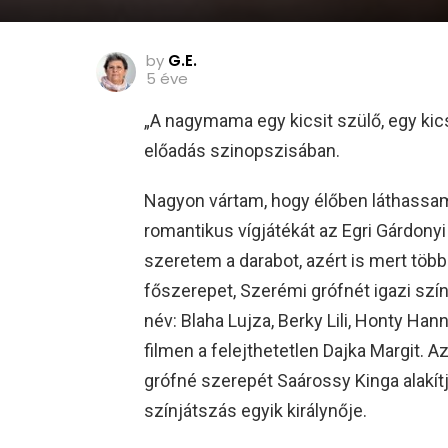
by
G.E.
5 éve
„A nagymama egy kicsit szülő, egy kicsi
előadás szinopszisában.
Nagyon vártam, hogy élőben láthass
romantikus vígjátékát az Egri Gárdony
szeretem a darabot, azért is mert töb
főszerepet, Szerémi grófnét igazi szí
név: Blaha Lujza, Berky Lili, Honty Hann
filmen a felejthetetlen Dajka Margit. 
grófné szerepét Saárossy Kinga alakítj
színjátszás egyik királynője.