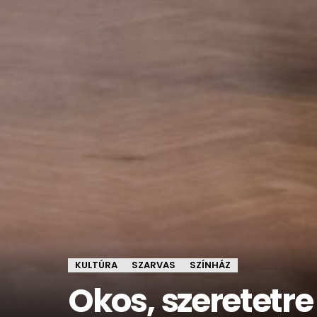
KULTÚRA
SZARVAS
SZÍNHÁZ
Okos, szeretet