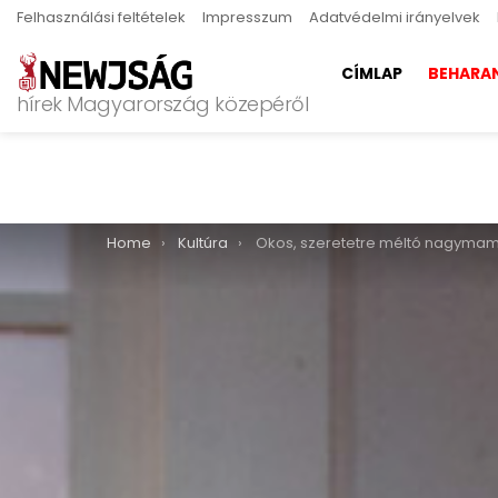
Felhasználási feltételek
Impresszum
Adatvédelmi irányelvek
CÍMLAP
BEHARA
hírek Magyarország közepéről
You are here:
Home
Kultúra
Okos, szeretetre méltó nagyma