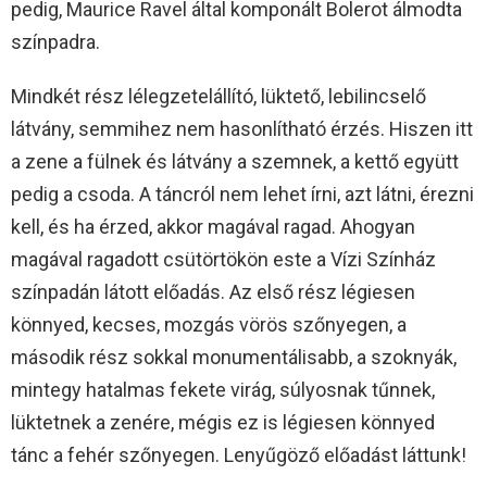
pedig, Maurice Ravel által komponált Bolerot álmodta
színpadra.
Mindkét rész lélegzetelállító, lüktető, lebilincselő
látvány, semmihez nem hasonlítható érzés. Hiszen itt
a zene a fülnek és látvány a szemnek, a kettő együtt
pedig a csoda. A táncról nem lehet írni, azt látni, érezni
kell, és ha érzed, akkor magával ragad. Ahogyan
magával ragadott csütörtökön este a Vízi Színház
színpadán látott előadás. Az első rész légiesen
könnyed, kecses, mozgás vörös szőnyegen, a
második rész sokkal monumentálisabb, a szoknyák,
mintegy hatalmas fekete virág, súlyosnak tűnnek,
lüktetnek a zenére, mégis ez is légiesen könnyed
tánc a fehér szőnyegen. Lenyűgöző előadást láttunk!