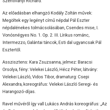
Szentiványi Richard.
Az előadásban elhangzó Kodály Zoltán művek:
Megöltek egy legényt című népdal Pál Eszter
népdalénekes tolmácsolásában, Csendes mise, I.
Vonósnégyes No. 1. Op. 2. III. Lírikus románc,
Intermezzo, Galántai táncok, Esti dal ugyancsak Pál
Esztertől.
Asszisztens: Kara Zsuzsanna, jelmez: Baracsi
Orsolya, fény: Velekei László, Hécz Péter, látvány:
Velekei László, Vidos Tibor, dramaturg: Csepi
Alexandra, koreográfus: Velekei László Seregi- és
Harangozó-díjas.
Ravel művéről így vall Lukács András koreográfus: „Az