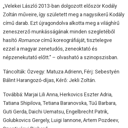
„Velekei László 2013-ban dolgozott először Kodály
Zoltán műveire, így született meg a nagysikerű Kodály
című darab. Ezt újragondolva alkotta meg a világhírű
zeneszerző munkásságának minden szegletéből
hasító
Romance
című koreográfiáját, tisztelegve
ezzel a magyar zenetudós, zeneoktató és
népzenekutató előtt.” – olvasható a szinopszisban.
Táncolták: Özvegy: Matuza Adrienn, Férj: Sebestyén
Bálint Harangozó-díjas, Kérő: Jekli Zoltán.
Továbbá: Marjai Lili Anna, Herkovics Eszter Adria,
Tatiana Shipilova, Tetiana Baranovska, Tüű Barbara,
Guti Gerda, Daichi Uematsu, Engelbrecht Patrik,
Golubkovics Gergely, Luigi Iannone, Artem Pozdeev,