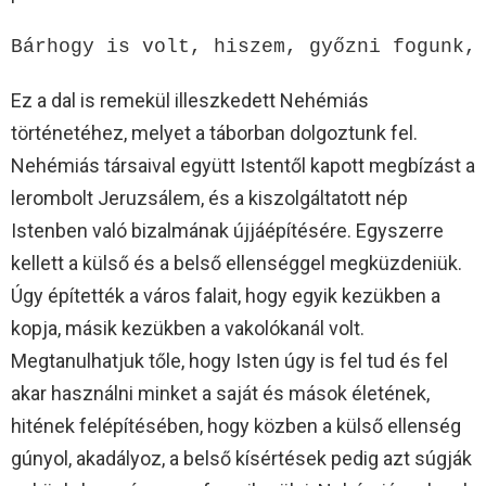
Bárhogy is volt, hiszem, győzni fogunk,
Ez a dal is remekül illeszkedett Nehémiás
történetéhez, melyet a táborban dolgoztunk fel.
Nehémiás társaival együtt Istentől kapott megbízást a
lerombolt Jeruzsálem, és a kiszolgáltatott nép
Istenben való bizalmának újjáépítésére. Egyszerre
kellett a külső és a belső ellenséggel megküzdeniük.
Úgy építették a város falait, hogy egyik kezükben a
kopja, másik kezükben a vakolókanál volt.
Megtanulhatjuk tőle, hogy Isten úgy is fel tud és fel
akar használni minket a saját és mások életének,
hitének felépítésében, hogy közben a külső ellenség
gúnyol, akadályoz, a belső kísértések pedig azt súgják