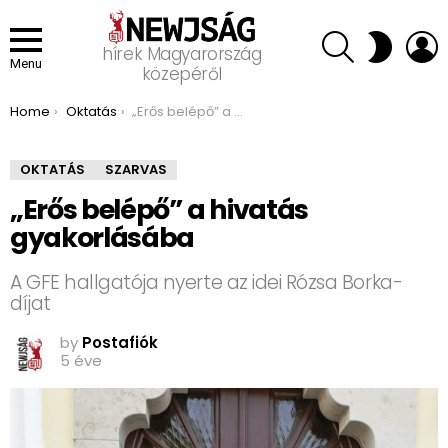
SEARCH
L
SWITCH
hírek Magyarország
SKIN
Menu
közepéről
You are here:
Home
Oktatás
„Erős belépő” a hivatás gyakorlásába
OKTATÁS
SZARVAS
„Erős belépő” a hivatás
gyakorlásába
A GFE hallgatója nyerte az idei Rózsa Borka-
díjat
by
Postafiók
5 éve