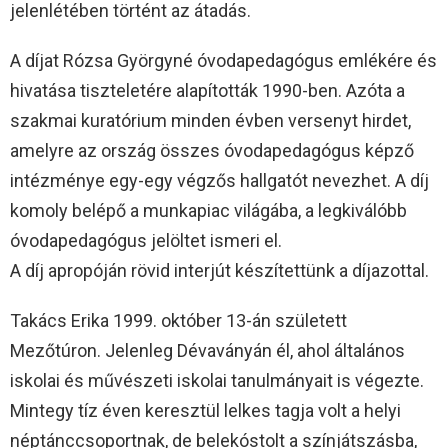
jelenlétében történt az átadás.
A díjat Rózsa Györgyné óvodapedagógus emlékére és
hivatása tiszteletére alapították 1990-ben. Azóta a
szakmai kuratórium minden évben versenyt hirdet,
amelyre az ország összes óvodapedagógus képző
intézménye egy-egy végzős hallgatót nevezhet. A díj
komoly belépő a munkapiac világába, a legkiválóbb
óvodapedagógus jelöltet ismeri el.
A díj apropóján rövid interjút készítettünk a díjazottal.
Takács Erika 1999. október 13-án született
Mezőtúron. Jelenleg Dévaványán él, ahol általános
iskolai és művészeti iskolai tanulmányait is végezte.
Mintegy tíz éven keresztül lelkes tagja volt a helyi
néptánccsoportnak, de belekóstolt a színjátszásba,