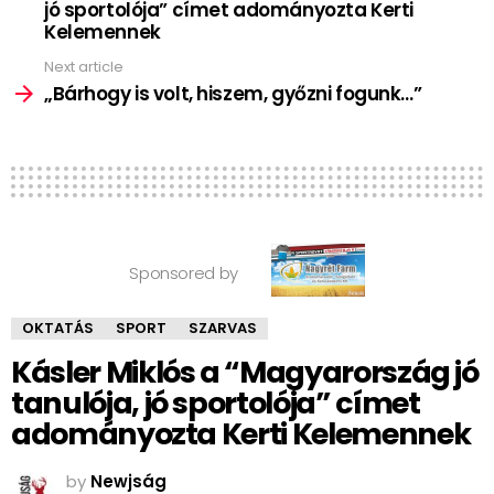
jó sportolója” címet adományozta Kerti
Kelemennek
Next article
„Bárhogy is volt, hiszem, győzni fogunk…”
Sponsored by
OKTATÁS
SPORT
SZARVAS
Kásler Miklós a “Magyarország jó
tanulója, jó sportolója” címet
adományozta Kerti Kelemennek
by
Newjság