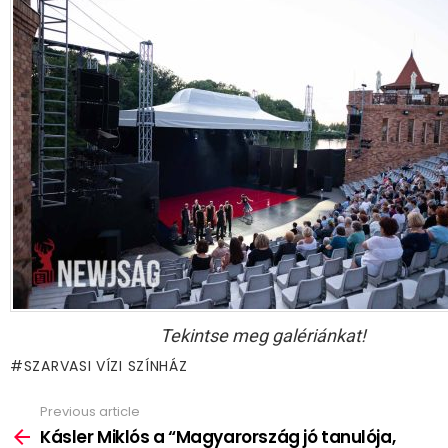
Tekintse meg galériánkat!
SZARVASI VÍZI SZÍNHÁZ
Previous article
See
more
Kásler Miklós a “Magyarország jó tanulója,