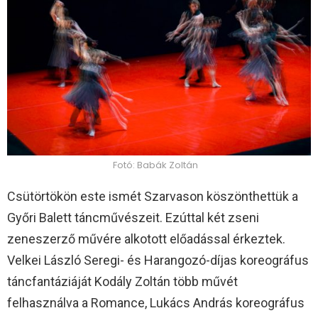
Fotó: Babák Zoltán
Csütörtökön este ismét Szarvason köszönthettük a
Győri Balett táncművészeit. Ezúttal két zseni
zeneszerző művére alkotott előadással érkeztek.
Velkei László Seregi- és Harangozó-díjas koreográfus
táncfantáziáját Kodály Zoltán több művét
felhasználva a Romance, Lukács András koreográfus