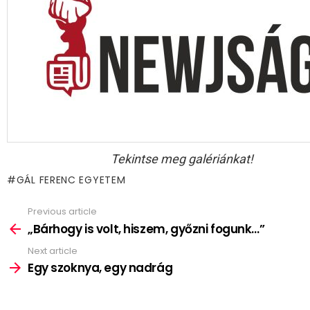
Tekintse meg galériánkat!
GÁL FERENC EGYETEM
Previous article
See
more
„Bárhogy is volt, hiszem, győzni fogunk…”
Next article
Egy szoknya, egy nadrág