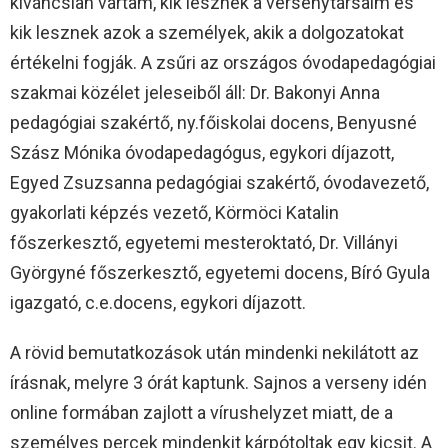
kíváncsian vártam, kik lesznek a versenytársaim és
kik lesznek azok a személyek, akik a dolgozatokat
értékelni fogják. A zsűri az országos óvodapedagógiai
szakmai közélet jeleseiből áll: Dr. Bakonyi Anna
pedagógiai szakértő, ny.főiskolai docens, Benyusné
Szász Mónika óvodapedagógus, egykori díjazott,
Egyed Zsuzsanna pedagógiai szakértő, óvodavezető,
gyakorlati képzés vezető, Körmöci Katalin
főszerkesztő, egyetemi mesteroktató, Dr. Villányi
Györgyné főszerkesztő, egyetemi docens, Bíró Gyula
igazgató, c.e.docens, egykori díjazott.
A rövid bemutatkozások után mindenki nekilátott az
írásnak, melyre 3 órát kaptunk. Sajnos a verseny idén
online formában zajlott a vírushelyzet miatt, de a
személyes percek mindenkit kárpótoltak egy kicsit. A