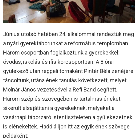
Június utolsó hetében 24. alkalommal rendeztük meg
a nyári gyerektáborunkat a református templomban.
Három csoportban foglalkoztunk a gyerekekkel:
óvodás, iskolás és ifis korcsoportban. A 8 órai
gyülekező után reggeli tornaként Pintér Béla zenéjére
táncoltunk, utána ének tanulás következett, melyet
Molnár János vezetésével a Refi Band segített.
Három szép és szövegében is tartalmas éneket
sikerült elsajátítani a gyerekeknek, melyeket a
vasárnapi táborzáró istentiszteleten a gyülekezetnek
is elénekeltek. Hadd álljon itt az egyik ének szövege
példaként: