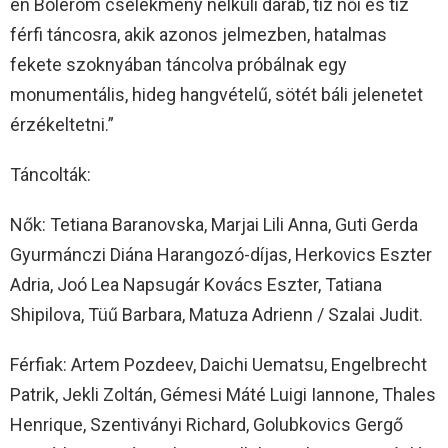
én Bolerom cselekmény nélküli darab, tíz női és tíz
férfi táncosra, akik azonos jelmezben, hatalmas
fekete szoknyában táncolva próbálnak egy
monumentális, hideg hangvételű, sötét báli jelenetet
érzékeltetni.”
Táncolták:
Nők: Tetiana Baranovska, Marjai Lili Anna, Guti Gerda
Gyurmánczi Diána Harangozó-díjas, Herkovics Eszter
Adria, Joó Lea Napsugár Kovács Eszter, Tatiana
Shipilova, Tüű Barbara, Matuza Adrienn / Szalai Judit.
Férfiak: Artem Pozdeev, Daichi Uematsu, Engelbrecht
Patrik, Jekli Zoltán, Gémesi Máté Luigi Iannone, Thales
Henrique, Szentiványi Richard, Golubkovics Gergő