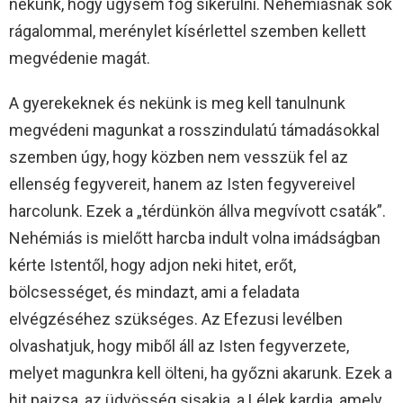
nekünk, hogy úgysem fog sikerülni. Nehémiásnak sok
rágalommal, merénylet kísérlettel szemben kellett
megvédenie magát.
A gyerekeknek és nekünk is meg kell tanulnunk
megvédeni magunkat a rosszindulatú támadásokkal
szemben úgy, hogy közben nem vesszük fel az
ellenség fegyvereit, hanem az Isten fegyvereivel
harcolunk. Ezek a „térdünkön állva megvívott csaták”.
Nehémiás is mielőtt harcba indult volna imádságban
kérte Istentől, hogy adjon neki hitet, erőt,
bölcsességet, és mindazt, ami a feladata
elvégzéséhez szükséges. Az Efezusi levélben
olvashatjuk, hogy miből áll az Isten fegyverzete,
melyet magunkra kell ölteni, ha győzni akarunk. Ezek a
hit pajzsa, az üdvösség sisakja, a Lélek kardja, amely