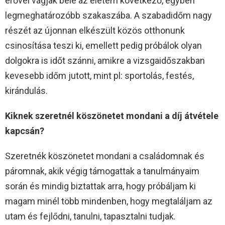
erővel vágjak bele az életem következő, egyben
legmeghatározóbb szakaszába. A szabadidőm nagy
részét az újonnan elkészült közös otthonunk
csinosítása teszi ki, emellett pedig próbálok olyan
dolgokra is időt szánni, amikre a vizsgaidőszakban
kevesebb időm jutott, mint pl: sportolás, festés,
kirándulás.
Kiknek szeretnél köszönetet mondani a díj átvétele
kapcsán?
Szeretnék köszönetet mondani a családomnak és
páromnak, akik végig támogattak a tanulmányaim
során és mindig biztattak arra, hogy próbáljam ki
magam minél több mindenben, hogy megtaláljam az
utam és fejlődni, tanulni, tapasztalni tudjak.