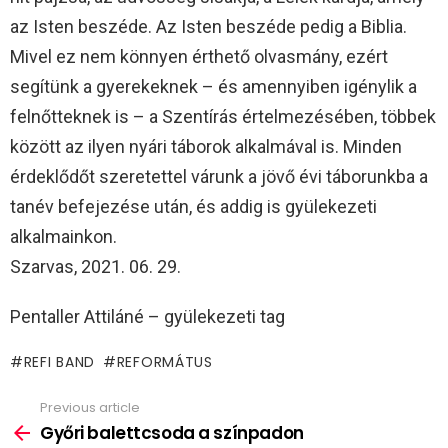
az Isten beszéde. Az Isten beszéde pedig a Biblia.
Mivel ez nem könnyen érthető olvasmány, ezért
segítünk a gyerekeknek – és amennyiben igénylik a
felnőtteknek is – a Szentírás értelmezésében, többek
között az ilyen nyári táborok alkalmával is. Minden
érdeklődőt szeretettel várunk a jövő évi táborunkba a
tanév befejezése után, és addig is gyülekezeti
alkalmainkon.
Szarvas, 2021. 06. 29.
Pentaller Attiláné – gyülekezeti tag
REFI BAND
REFORMÁTUS
Previous article
See
more
Győri balettcsoda a színpadon