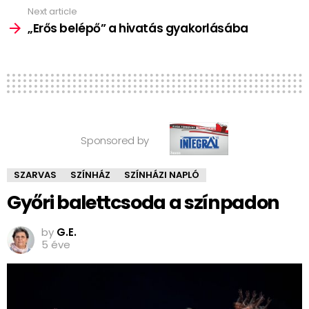
Next article
„Erős belépő” a hivatás gyakorlásába
Sponsored by
SZARVAS
SZÍNHÁZ
SZÍNHÁZI NAPLÓ
Győri balettcsoda a színpadon
by
G.E.
5 éve