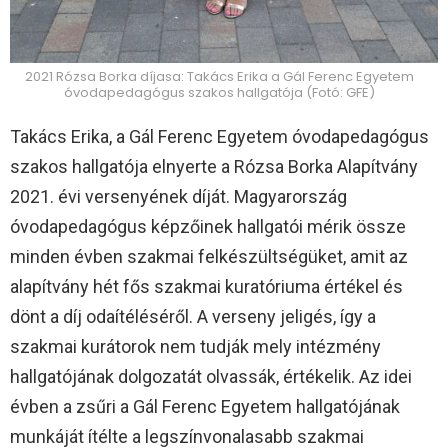
2021 Rózsa Borka díjasa: Takács Erika a Gál Ferenc Egyetem
óvodapedagógus szakos hallgatója (Fotó: GFE)
Takács Erika, a Gál Ferenc Egyetem óvodapedagógus
szakos hallgatója elnyerte a Rózsa Borka Alapítvány
2021. évi versenyének díját. Magyarország
óvodapedagógus képzőinek hallgatói mérik össze
minden évben szakmai felkészültségüket, amit az
alapítvány hét fős szakmai kuratóriuma értékel és
dönt a díj odaítéléséről. A verseny jeligés, így a
szakmai kurátorok nem tudják mely intézmény
hallgatójának dolgozatát olvassák, értékelik. Az idei
évben a zsűri a Gál Ferenc Egyetem hallgatójának
munkáját ítélte a legszínvonalasabb szakmai