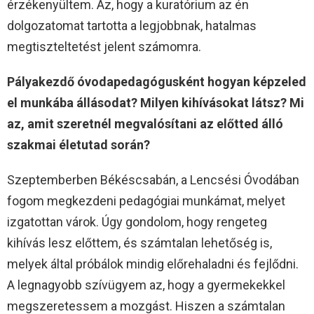
érzékenyültem. Az, hogy a kuratórium az én
dolgozatomat tartotta a legjobbnak, hatalmas
megtiszteltetést jelent számomra.
Pályakezdő óvodapedagógusként hogyan képzeled
el munkába állásodat? Milyen kihívásokat látsz? Mi
az, amit szeretnél megvalósítani az előtted álló
szakmai életutad során?
Szeptemberben Békéscsabán, a Lencsési Óvodában
fogom megkezdeni pedagógiai munkámat, melyet
izgatottan várok. Úgy gondolom, hogy rengeteg
kihívás lesz előttem, és számtalan lehetőség is,
melyek által próbálok mindig előrehaladni és fejlődni.
A legnagyobb szívügyem az, hogy a gyermekekkel
megszeretessem a mozgást. Hiszen a számtalan