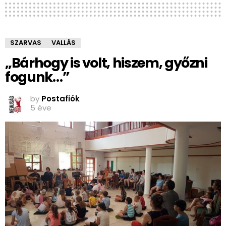
SZARVAS
VALLÁS
„Bárhogy is volt, hiszem, győzni
fogunk…”
by
Postafiók
5 éve