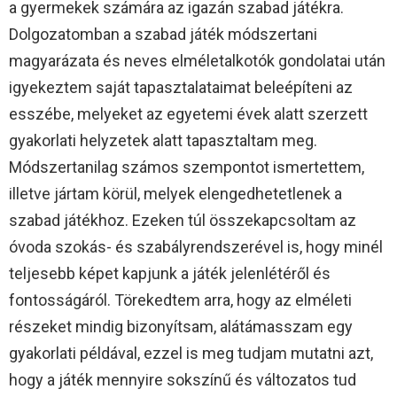
a gyermekek számára az igazán szabad játékra.
Dolgozatomban a szabad játék módszertani
magyarázata és neves elméletalkotók gondolatai után
igyekeztem saját tapasztalataimat beleépíteni az
esszébe, melyeket az egyetemi évek alatt szerzett
gyakorlati helyzetek alatt tapasztaltam meg.
Módszertanilag számos szempontot ismertettem,
illetve jártam körül, melyek elengedhetetlenek a
szabad játékhoz. Ezeken túl összekapcsoltam az
óvoda szokás- és szabályrendszerével is, hogy minél
teljesebb képet kapjunk a játék jelenlétéről és
fontosságáról. Törekedtem arra, hogy az elméleti
részeket mindig bizonyítsam, alátámasszam egy
gyakorlati példával, ezzel is meg tudjam mutatni azt,
hogy a játék mennyire sokszínű és változatos tud