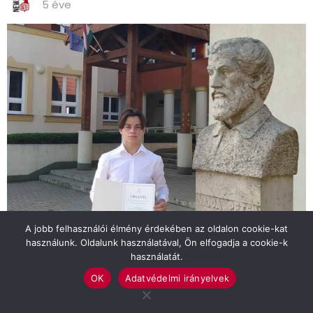
5 éve
A jobb felhasználói élmény érdekében az oldalon cookie-kat
használunk. Oldalunk használatával, Ön elfogadja a cookie-k
Kerti Kelemen az elismerő miniszteri oklevéllel
használatát.
OK
Adatvédelmi irányelvek
Kerti Kelemen a napokban a „Magyarország jó
tanulója, jó sportolója” állami elismerést vehette