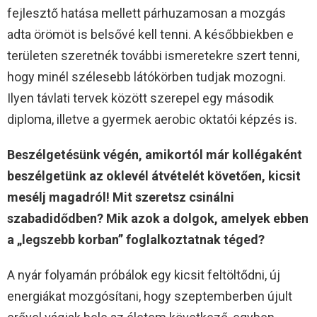
fejlesztő hatása mellett párhuzamosan a mozgás
adta örömöt is belsővé kell tenni. A későbbiekben e
területen szeretnék további ismeretekre szert tenni,
hogy minél szélesebb látókörben tudjak mozogni.
Ilyen távlati tervek között szerepel egy második
diploma, illetve a gyermek aerobic oktatói képzés is.
Beszélgetésünk végén, amikortól már kollégaként
beszélgetünk az oklevél átvételét követően, kicsit
mesélj magadról! Mit szeretsz csinálni
szabadidődben? Mik azok a dolgok, amelyek ebben
a „legszebb korban” foglalkoztatnak téged?
A nyár folyamán próbálok egy kicsit feltöltődni, új
energiákat mozgósítani, hogy szeptemberben újult