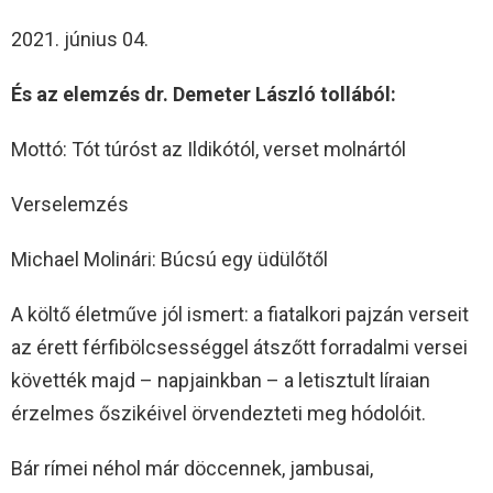
2021. június 04.
És az elemzés dr. Demeter László tollából:
Mottó: Tót túróst az Ildikótól, verset molnártól
Verselemzés
Michael Molinári: Búcsú egy üdülőtől
A költő életműve jól ismert: a fiatalkori pajzán verseit
az érett férfibölcsességgel átszőtt forradalmi versei
követték majd – napjainkban – a letisztult líraian
érzelmes őszikéivel örvendezteti meg hódolóit.
Bár rímei néhol már döccennek, jambusai,