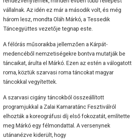
rendezvénytérnek, minden évben több fellépést
vállalnak. Az idén ez már a második volt, és még
három lesz, mondta Oláh Márkó, a Tessedik
Táncegyüttes vezetője tegnap este.
A félórás műsoraikba jellemzően a Kárpát-
medencéből nemzetiségekre bontva mutatják be
táncaikat, árulta el Márkó. Ezen az estén a válogatott
roma, köztük szarvasi roma táncokat magyar
táncokkal vegyítettek.
A szarvasi cigány táncokból összeállított
programjukkal a Zalai Kamaratánc Fesztiválról
elhozták a koreográfusi díj első fokozatát, említette
meg Márkó egy félmondattal. A versenynek
utánanézve kiderült, hogy