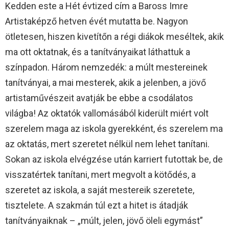
Kedden este a Hét évtized cím a Baross Imre
Artistaképző hetven évét mutatta be. Nagyon
ötletesen, hiszen kivetítőn a régi diákok meséltek, akik
ma ott oktatnak, és a tanítványaikat láthattuk a
színpadon. Három nemzedék: a múlt mestereinek
tanítványai, a mai mesterek, akik a jelenben, a jövő
artistaművészeit avatják be ebbe a csodálatos
világba! Az oktatók vallomásából kiderült miért volt
szerelem maga az iskola gyerekként, és szerelem ma
az oktatás, mert szeretet nélkül nem lehet tanítani.
Sokan az iskola elvégzése után karriert futottak be, de
visszatértek tanítani, mert megvolt a kötődés, a
szeretet az iskola, a saját mestereik szeretete,
tisztelete. A szakmán túl ezt a hitet is átadják
tanítványaiknak – „múlt, jelen, jövő öleli egymást”