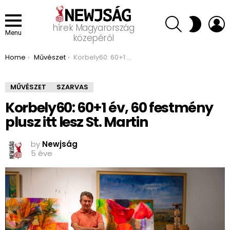
SEARCH
L
SWITCH
hírek Magyarország
SKIN
Menu
közepéről
You are here:
Home
Művészet
Korbely60: 60+1 év, 60 festmény plusz itt lesz St. Martin
MŰVÉSZET
SZARVAS
Korbely60: 60+1 év, 60 festmény
plusz itt lesz St. Martin
by
Newjság
5 éve