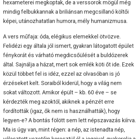
hexameterei megkoptak, de a verssorok mögül még
mindig felbukkannak a briliánsan megcsillanó költői
képei, utánozhatatlan humora, mély humanizmusa.
A vers műfaja: óda, elégikus elemekkel ötvözve.
Felidézi egy általa jól ismert, gyakran látogatott épület
fénykorát és várható megdicsőülését a buldózerek
által. Sajnálja a házat, mert sok emlék köti őt ide. Ezek
közül többet fel is idéz, ezzel az olvasóban is jó
érzéseket kelt. Soraiból kiderül, hogy a világ nem
sokat változott. Amikor épült – kb. 60 éve – se
kérdezték meg azoktól, akiknek a pénzét erre
fordították (igaz, ők nem is használhatták), hogy
legyen-e? A bontás fölött sem lett népszavazás kiírva.
Ma is úgy van, mint régen: a nép, az istenadta nép,
választott vezetőin keresztül él a jogaival, gyakorolja a