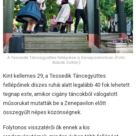
A Tessedik Táncegyüttes fellépése a Zenepavilonban (Fotó:
Babák Zoltán)
Kint kellemes 29, a Tessedik Táncegyüttes
fellépőinek díszes ruhái alatt legalább 40 fok lehetett
tegnap este, amikor cigány táncokból válogatott
műsorukat mutatták be a Zenepavilon előtt
összegyűlt népes közönségnek.
Folytonos visszatérői ők ennek a kis