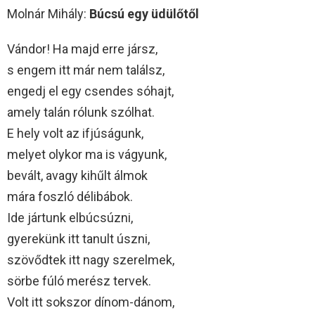
Molnár Mihály:
Búcsú egy üdülőtől
Vándor! Ha majd erre jársz,
s engem itt már nem találsz,
engedj el egy csendes sóhajt,
amely talán rólunk szólhat.
E hely volt az ifjúságunk,
melyet olykor ma is vágyunk,
bevált, avagy kihűlt álmok
mára foszló délibábok.
Ide jártunk elbúcsúzni,
gyerekünk itt tanult úszni,
szövődtek itt nagy szerelmek,
sörbe fúló merész tervek.
Volt itt sokszor dínom-dánom,