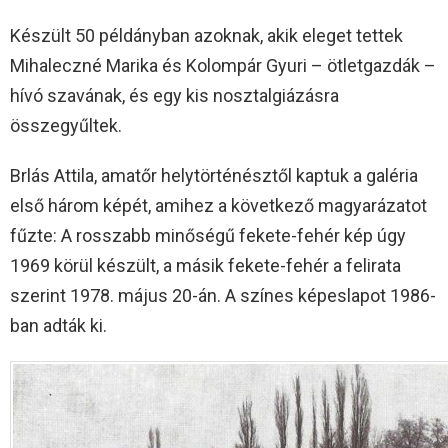
Készült 50 példányban azoknak, akik eleget tettek
Mihaleczné Marika és Kolompár Gyuri – ötletgazdák –
hívó szavának, és egy kis nosztalgiázásra
összegyűltek.
Brlás Attila, amatőr helytörténésztől kaptuk a galéria
első három képét, amihez a következő magyarázatot
fűzte: A rosszabb minőségű fekete-fehér kép úgy
1969 körül készült, a másik fekete-fehér a felirata
szerint 1978. május 20-án. A színes képeslapot 1986-
ban adták ki.