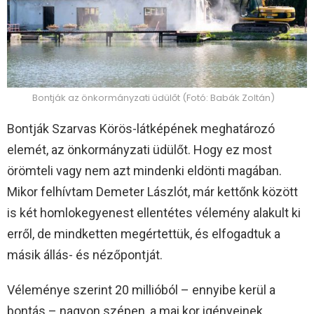
Bontják az önkormányzati üdülőt (Fotó: Babák Zoltán)
Bontják Szarvas Körös-látképének meghatározó
elemét, az önkormányzati üdülőt. Hogy ez most
örömteli vagy nem azt mindenki eldönti magában.
Mikor felhívtam Demeter Lászlót, már kettőnk között
is két homlokegyenest ellentétes vélemény alakult ki
erről, de mindketten megértettük, és elfogadtuk a
másik állás- és nézőpontját.
Véleménye szerint 20 millióból – ennyibe kerül a
bontás – nagyon szépen, a mai kor igényeinek