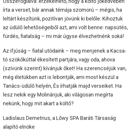
Összefoglalva: érzékelhető, hogy a költő jókedvében
írta a verset, bár annak témája szomorú – mégis, ha
leltárt készítünk, pozitívan jövünk ki belőle. Kihoztuk
az üdülő lehetőségeiből azt, ami volt benne: napsütés,
fürdés, fiatalság – mi már úgyse élvezhetnénk soká!
Az ifjúság – fiatal utódaink – meg menjenek a Kacsa-
tó szökőkúttal ékesített partjára, vagy oda, ahova
(szívünk szerint) kívánjuk őket! Ha szerencséjük van,
még életükben azt is lebontják, ami most készül a
Tanács-üdülő helyén, És írhatják majd verseiket. Ha
lesz nekik egy Molinárijuk, aki világosan megírta
nekünk, hogy mit akart a költő?
Ladislaus Demetrius, a Lőwy SPA Baráti Társaság
alapító elnöke