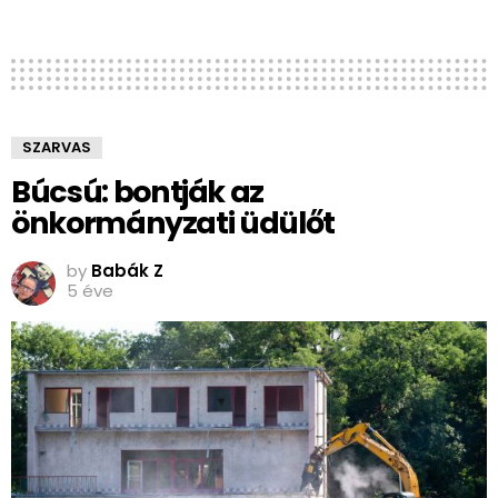
SZARVAS
Búcsú: bontják az
önkormányzati üdülőt
by
Babák Z
5 éve