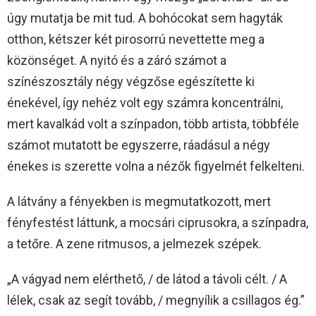
úgy mutatja be mit tud. A bohócokat sem hagyták
otthon, kétszer két pirosorrú nevettette meg a
közönséget. A nyitó és a záró számot a
színészosztály négy végzőse egészítette ki
énekével, így nehéz volt egy számra koncentrálni,
mert kavalkád volt a színpadon, több artista, többféle
számot mutatott be egyszerre, ráadásul a négy
énekes is szerette volna a nézők figyelmét felkelteni.
A látvány a fényekben is megmutatkozott, mert
fényfestést láttunk, a mocsári ciprusokra, a színpadra,
a tetőre. A zene ritmusos, a jelmezek szépek.
„A vágyad nem elérthető, / de látod a távoli célt. / A
lélek, csak az segít tovább, / megnyílik a csillagos ég.”