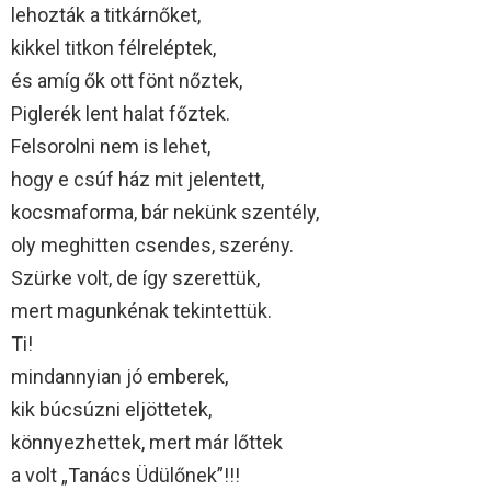
lehozták a titkárnőket,
kikkel titkon félreléptek,
és amíg ők ott fönt nőztek,
Piglerék lent halat főztek.
Felsorolni nem is lehet,
hogy e csúf ház mit jelentett,
kocsmaforma, bár nekünk szentély,
oly meghitten csendes, szerény.
Szürke volt, de így szerettük,
mert magunkénak tekintettük.
Ti!
mindannyian jó emberek,
kik búcsúzni eljöttetek,
könnyezhettek, mert már lőttek
a volt „Tanács Üdülőnek”!!!