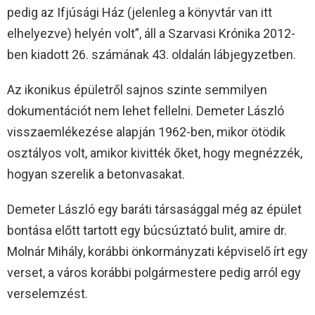
pedig az Ifjúsági Ház (jelenleg a könyvtár van itt
elhelyezve) helyén volt”, áll a Szarvasi Krónika 2012-
ben kiadott 26. számának 43. oldalán lábjegyzetben.
Az ikonikus épületről sajnos szinte semmilyen
dokumentációt nem lehet fellelni. Demeter László
visszaemlékezése alapján 1962-ben, mikor ötödik
osztályos volt, amikor kivitték őket, hogy megnézzék,
hogyan szerelik a betonvasakat.
Demeter László egy baráti társasággal még az épület
bontása előtt tartott egy búcsúztató bulit, amire dr.
Molnár Mihály, korábbi önkormányzati képviselő írt egy
verset, a város korábbi polgármestere pedig arról egy
verselemzést.