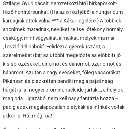
Szilágyi Gyuri bácsit, nemzetközi hírű birkapörkölt-
főző honfitársunkat. (Ha az ő főztjéből a hungaricum
karcagiak ettek volna *** a Kákai-legelőre.) A többiek
anonimek maradnak, nevüket rejtse jótékony homály,
csakúgy, mint vágyaikat, álmaikat, melyek ma már
„foszló délibábok”. Felidézi a gyerekúszást, a
szerelmeket (bár az utóbbi megelőzte az előbbit) jó
kis sörözéseket, dínomot és dánomot, szánomot és
bánomot. Azután a nagy evéseket, főleg vacsorákat.
Pikánsan és diszkréten pendíti meg a pajzánság
húrját is: a megyei prominensek ide jártak…, a helyiek
meg oda… Igazából nem kell nagy fantázia hozzá –
pedig ezek megalapozatlan pletykák és intrikák voltak
akkor is. Hát még ma!