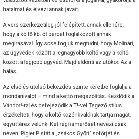
hatalmat és élvezi annak javait.
A vers szerkezetileg jól felépített, annak ellenére,
hogy a költő kb. öt percet foglalkozott annak
megírásával. Így sose fogjuk megtudni, hogy Molinári,
az ügyvédek között a legnagyobb költő vagy a költő
között a legjobb ügyvéd. Majd eldönti az utókor. Az a
hálás.
Az első és utolsó bekezdés szinte keretbe foglalja a
mondanivalót – mind a kettő megszólítás. Kezdődik a
Vándor!-ral és befejeződik a T!-vel Tegező stílus
érzékelteti, hogy a költő közénkvalónak tartja magát,
együttérez velünk. Két régi ismerősét nevezi csak
néven: Pigler Pistát a „zsákos Győri” sofőrjét és