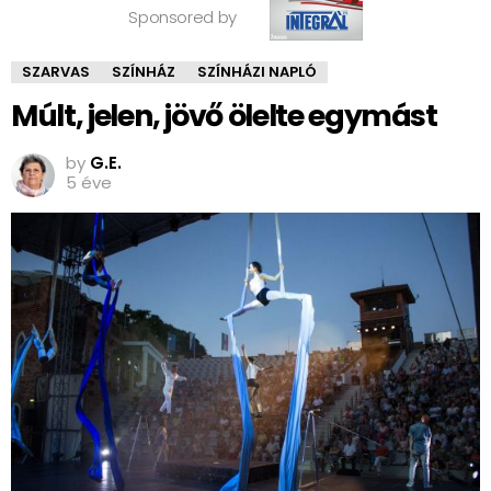
Sponsored by
SZARVAS
SZÍNHÁZ
SZÍNHÁZI NAPLÓ
Múlt, jelen, jövő ölelte egymást
by
G.E.
5 éve