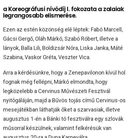
a Koreográfusi nívódíj I. fokozata a zalaiak
legrangosabb elismerése.
Ezen az estén közönség elé léptek: Fabó Marcell,
Gácsi Gergő, Oláh Márkó, Szabó Róbert, illetve a
lányok, Balla Lili, Boldizsár Nóra, Liska Janka, Máté
Szabina, Vaskor Gréta, Veszter Vica.
Arra a kérdésünkre, hogy a Zenepavilonon kívül hol
fognak még fellépni, Márkó elmondta, hogy
legközelebb a Cervinus Művészeti Fesztivál
nyitógáláján, majd a Bűvös tojás című Cervinus-os
mesejátékban láthatják őket a szarvasiak, illetve
augusztus 1-én a Bánki tó fesztiválra egy szlovák
műsorral készülnek, valamint felkérésük van
augusztus 20-ra a Duna Karneválra.