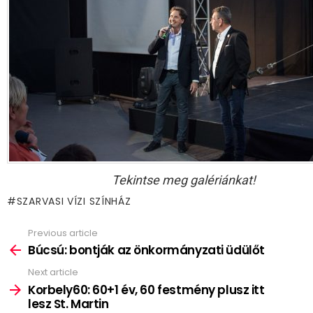
Tekintse meg galériánkat!
SZARVASI VÍZI SZÍNHÁZ
Previous article
See
more
Búcsú: bontják az önkormányzati üdülőt
Next article
Korbely60: 60+1 év, 60 festmény plusz itt
lesz St. Martin