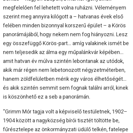
megfelelően fel lehetett volna ruházni. Véleményem
szerint meg annyira kilógott a – hatvanas évek első
felében minden bizonnyal korszerű épület – a Körös
panorámájából, hogy nekem nem fog hiányozni. Lesz
egy összefüggő Körös-part… amíg valakinek ismét be
nem teljesedik az álma egy műpalánkvár képében…
amit hatvan év múlva szintén lebontanak az utódok,
akik már régen nem lebetonozott négyzetméterben,
hanem zöldfelületben mérik egy város élhetőségét…
és akik szintén semmit sem fognak találni arról, kinek
is köszönhető ez a seb a panorámán.
“Grimm Mór tagja volt a képviselő testületnek, 1902–
1904 között a nagyközség bírói tisztét töltötte be,
fűrésztelepe az önkormányzati üdülő telkén, fatelepe