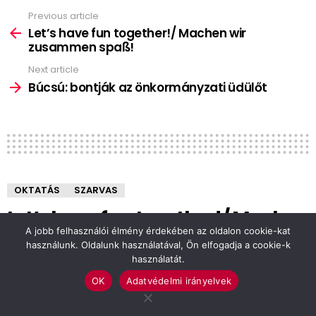
Previous article
See
more
Let’s have fun together!/ Machen wir
zusammen spaß!
Next article
Búcsú: bontják az önkormányzati üdülőt
OKTATÁS
SZARVAS
Let’s have fun together!/ Machen
wir zusammen spaß!
A jobb felhasználói élmény érdekében az oldalon cookie-kat
használunk. Oldalunk használatával, Ön elfogadja a cookie-k
használatát.
by
Postafiók
5 éve
OK
Adatvédelmi irányelvek