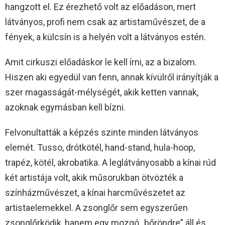
hangzott el. Ez érezhető volt az előadáson, mert
látványos, profi nem csak az artistaművészet, de a
fények, a külcsín is a helyén volt a látványos estén.
Amit cirkuszi előadáskor le kell írni, az a bizalom.
Hiszen aki egyedül van fenn, annak kívülről irányítják a
szer magasságát-mélységét, akik ketten vannak,
azoknak egymásban kell bízni.
Felvonultatták a képzés szinte minden látványos
elemét. Tusso, drótkötél, hand-stand, hula-hoop,
trapéz, kötél, akrobatika. A leglátványosabb a kínai rúd
két artistája volt, akik műsorukban ötvözték a
színházművészet, a kínai harcművészetet az
artistaelemekkel. A zsonglőr sem egyszerűen
zsonglőrködik, hanem egy mozgó „bőröndre” áll és