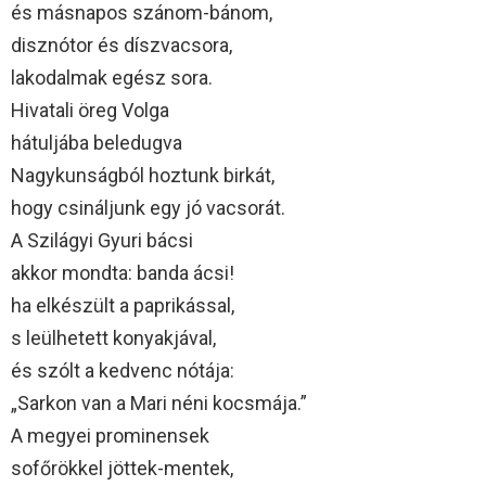
és másnapos szánom-bánom,
disznótor és díszvacsora,
lakodalmak egész sora.
Hivatali öreg Volga
hátuljába beledugva
Nagykunságból hoztunk birkát,
hogy csináljunk egy jó vacsorát.
A Szilágyi Gyuri bácsi
akkor mondta: banda ácsi!
ha elkészült a paprikással,
s leülhetett konyakjával,
és szólt a kedvenc nótája:
„Sarkon van a Mari néni kocsmája.”
A megyei prominensek
sofőrökkel jöttek-mentek,