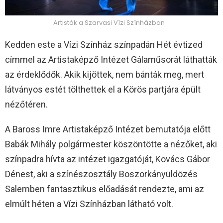
Artisták a Szarvasi Vízi Színházban
Kedden este a Vízi Színház színpadán Hét évtized
címmel az Artistaképző Intézet Gálaműsorát láthatták
az érdeklődők. Akik kijöttek, nem bánták meg, mert
látványos estét tölthettek el a Körös partjára épült
nézőtéren.
A Baross Imre Artistaképző Intézet bemutatója előtt
Babák Mihály polgármester köszöntötte a nézőket, aki
színpadra hívta az intézet igazgatóját, Kovács Gábor
Dénest, aki a színészosztály Boszorkányüldözés
Salemben fantasztikus előadását rendezte, ami az
elmúlt héten a Vízi Színházban látható volt.