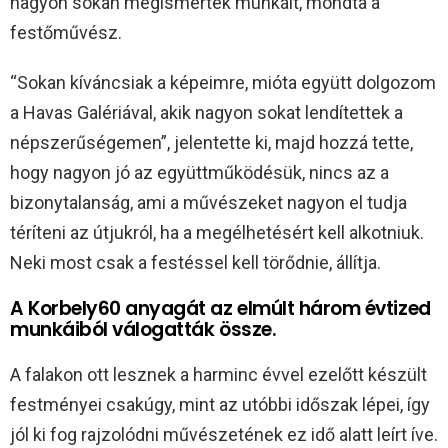
nagyon sokan megismerték munkáit, mondta a
festőművész.
“Sokan kíváncsiak a képeimre, mióta együtt dolgozom
a Havas Galériával, akik nagyon sokat lendítettek a
népszerűségemen”, jelentette ki, majd hozzá tette,
hogy nagyon jó az együttműködésük, nincs az a
bizonytalanság, ami a művészeket nagyon el tudja
téríteni az útjukról, ha a megélhetésért kell alkotniuk.
Neki most csak a festéssel kell törődnie, állítja.
A Korbely60 anyagát az elmúlt három évtized
munkáiból válogatták össze.
A falakon ott lesznek a harminc évvel ezelőtt készült
festményei csakúgy, mint az utóbbi időszak lépei, így
jól ki fog rajzolódni művészetének ez idő alatt leírt íve.