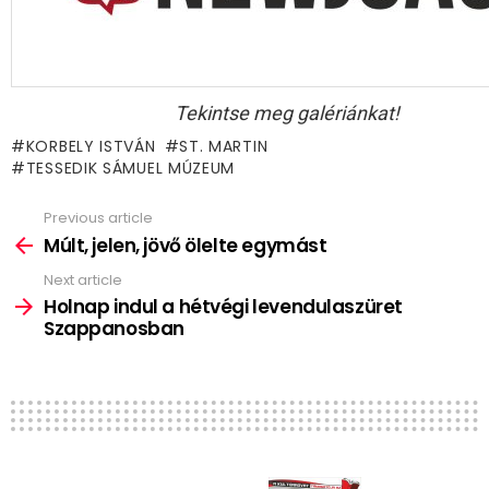
Tekintse meg galériánkat!
KORBELY ISTVÁN
ST. MARTIN
TESSEDIK SÁMUEL MÚZEUM
Previous article
See
more
Múlt, jelen, jövő ölelte egymást
Next article
Holnap indul a hétvégi levendulaszüret
Szappanosban