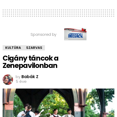
Sponsored by
KULTÚRA
SZARVAS
Cigány táncok a
Zenepavilonban
by
Babák Z
5 éve