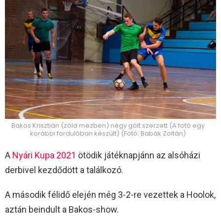
Bakos Krisztián (zöld mezben) négy gólt szerzett (A fotó egy
korábbi fordulóban készült) (Fotó: Babák Zoltán)
A
Nyári Kupa 2021
ötödik játéknapjánn az alsóházi
derbivel kezdődött a találkozó.
A második félidő elején még 3-2-re vezettek a Hoolok,
aztán beindult a Bakos-show.