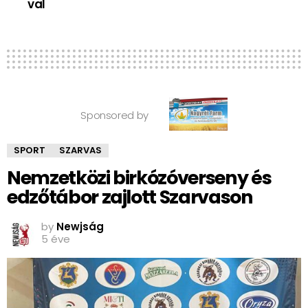
val
Sponsored by
SPORT
SZARVAS
Nemzetközi birkózóverseny és
edzőtábor zajlott Szarvason
by
Newjság
5 éve