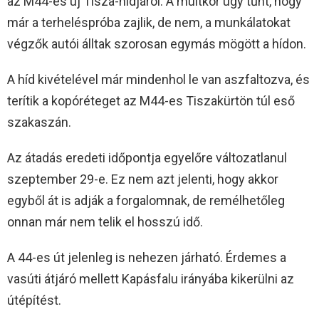
az M44-es új Tisza-hídjáról. A múltkor úgy tűnt, hogy
már a terheléspróba zajlik, de nem, a munkálatokat
végzők autói álltak szorosan egymás mögött a hídon.
A híd kivételével már mindenhol le van aszfaltozva, és
terítik a kopóréteget az M44-es Tiszakürtön túl eső
szakaszán.
Az átadás eredeti időpontja egyelőre változatlanul
szeptember 29-e. Ez nem azt jelenti, hogy akkor
egyből át is adják a forgalomnak, de remélhetőleg
onnan már nem telik el hosszú idő.
A 44-es út jelenleg is nehezen járható. Érdemes a
vasúti átjáró mellett Kapásfalu irányába kikerülni az
útépítést.