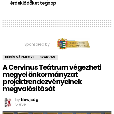
érdeklődőket tegnap
Sponsored by
BÉKÉS VÁRMEGYE
SZARVAS
A Cervinus Teátrum végezheti
megyei önkormányzat
projektrendezvényeinek
megvalósítását
by
Newjság
5 éve