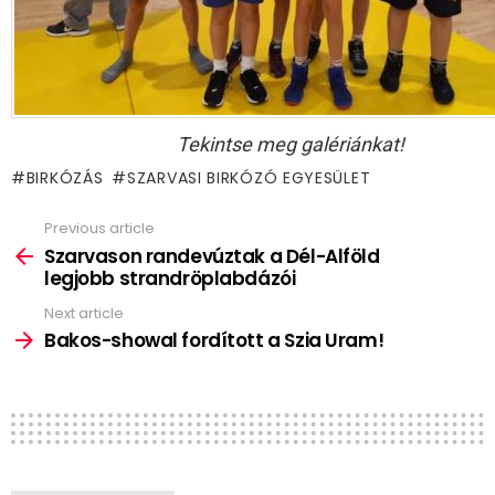
Tekintse meg galériánkat!
BIRKÓZÁS
SZARVASI BIRKÓZÓ EGYESÜLET
Previous article
See
more
Szarvason randevúztak a Dél-Alföld
legjobb strandröplabdázói
Next article
Bakos-showal fordított a Szia Uram!