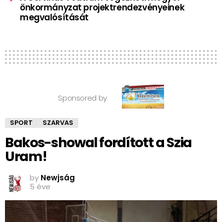
önkormányzat projektrendezvényeinek
megvalósítását
Sponsored by
SPORT
SZARVAS
Bakos-showal fordított a Szia
Uram!
by
Newjság
5 éve