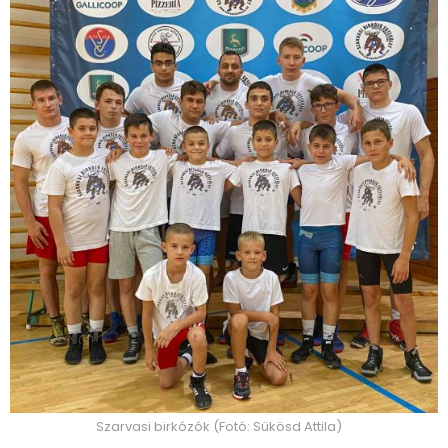
Szarvasi birkózók (Fotó: Sükösd Attila)