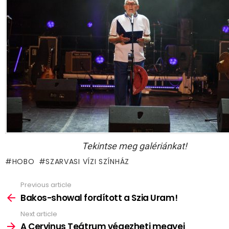
Tekintse meg galériánkat!
HOBO
SZARVASI VÍZI SZÍNHÁZ
Previous article
See
more
Bakos-showal fordított a Szia Uram!
Next article
A Cervinus Teátrum végezheti megyei