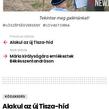
Tekintse meg galériánkat!
LÓSZÉPSÉGVERSENY
LOVASTORNA
Previous article
See
more
Alakul az új Tisza-híd
Next article
Mária királyságára emlékeztek
Békésszentandráson
KÖZLEKEDÉS
Alakul az új Tisza-híd