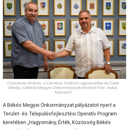
Csasztvan András, a Cervinus Teátrum ügyvezetője és Zalai
Mihály, a Békés Megyei Önkormányzat elnöke( Fotó: Gubis
Mariann)
A Békés Megyei Önkormányzat pályázatot nyert a
Terület- és Településfejlesztési Operatív Program
keretében „Hagyomány, Érték, Közösség Békés