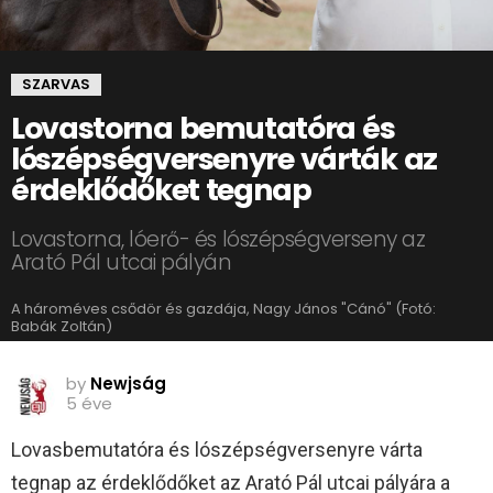
SZARVAS
Lovastorna bemutatóra és
lószépségversenyre várták az
érdeklődőket tegnap
Lovastorna, lóerő- és lószépségverseny az
Arató Pál utcai pályán
A hároméves csődör és gazdája, Nagy János "Cánó" (Fotó:
Babák Zoltán)
by
Newjság
5 éve
Lovasbemutatóra és lószépségversenyre várta
tegnap az érdeklődőket az Arató Pál utcai pályára a