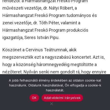
rendezői: a Hármashangzat Freskó Program
művészeti vezetője, dr. Nátyi Róbert, a
Hármashangzat Freskó Program tudományos és
zenei vezetője, dr. Tóth Péter, valamint a
Hármashangzat Freskó Program produkciós
igazgatója, Seres István Pipu.
Köszönet a Cervinus Teátrumnak, akik
megszervezték ezt a nagyszabású koncertet. Azt is,
hogy a közönség háromnegyedéig megtöltötte a
nézőteret. Nyilván senki nem gondolt rá, hogy ennyire
lehűl a levegő, de a közönség felkészült, mert
A jobb felhasználói élmény érdekében az oldalon cookie-kat
használunk. Oldalunk használatával, Ön elfogadja a cookie-k
kabátokban, párnákkal, plédekkel felszerelkezve
használatát.
érkeztek.
OK
Adatvédelmi irányelvek
Nagyon szép este volt, jó volt klasszikusokat