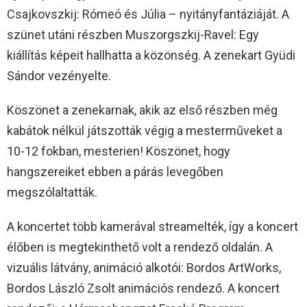
Csajkovszkij: Rómeó és Júlia – nyitányfantáziáját. A
szünet utáni részben Muszorgszkij-Ravel: Egy
kiállítás képeit hallhatta a közönség. A zenekart Gyüdi
Sándor vezényelte.
Köszönet a zenekarnak, akik az első részben még
kabátok nélkül játszották végig a mesterműveket a
10-12 fokban, mesterien! Köszönet, hogy
hangszereiket ebben a párás levegőben
megszólaltatták.
A koncertet több kamerával streamelték, így a koncert
élőben is megtekinthető volt a rendező oldalán. A
vizuális látvány, animáció alkotói: Bordos ArtWorks,
Bordos László Zsolt animációs rendező. A koncert