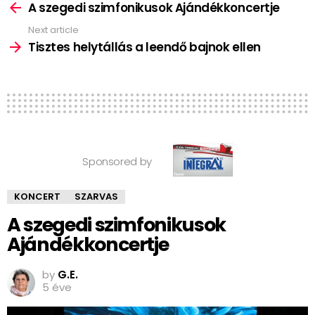
more
A szegedi szimfonikusok Ajándékkoncertje
Next article
Tisztes helytállás a leendő bajnok ellen
Sponsored by
KONCERT
SZARVAS
A szegedi szimfonikusok
Ajándékkoncertje
by
G.E.
5 éve