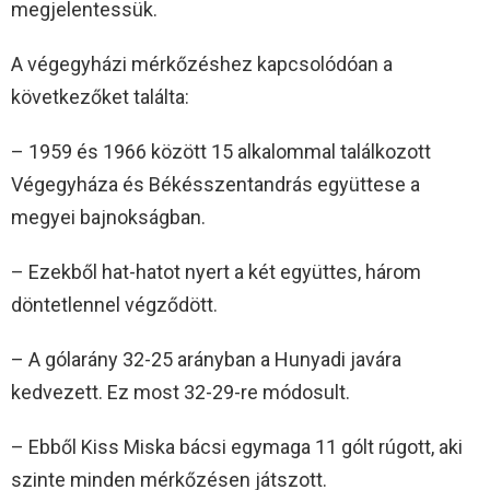
megjelentessük.
A végegyházi mérkőzéshez kapcsolódóan a
következőket találta:
– 1959 és 1966 között 15 alkalommal találkozott
Végegyháza és Békésszentandrás együttese a
megyei bajnokságban.
– Ezekből hat-hatot nyert a két együttes, három
döntetlennel végződött.
– A gólarány 32-25 arányban a Hunyadi javára
kedvezett. Ez most 32-29-re módosult.
– Ebből Kiss Miska bácsi egymaga 11 gólt rúgott, aki
szinte minden mérkőzésen játszott.