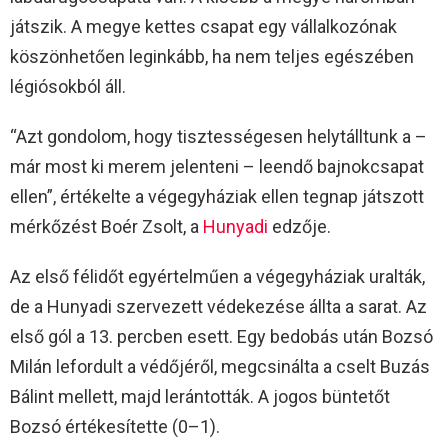
játszik. A megye kettes csapat egy vállalkozónak
köszönhetően leginkább, ha nem teljes egészében
légiósokból áll.
“Azt gondolom, hogy tisztességesen helytálltunk a –
már most ki merem jelenteni – leendő bajnokcsapat
ellen”, értékelte a végegyháziak ellen tegnap játszott
mérkőzést Boér Zsolt, a
Hunyadi
edzője.
Az első félidőt egyértelműen a végegyháziak uralták,
de a Hunyadi szervezett védekezése állta a sarat. Az
első gól a 13. percben esett. Egy bedobás után Bozsó
Milán lefordult a védőjéről, megcsinálta a cselt Buzás
Bálint mellett, majd lerántották. A jogos büntetőt
Bozsó értékesítette (0–1).