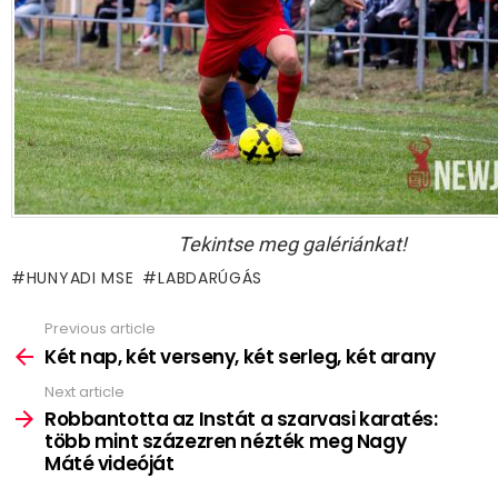
Tekintse meg galériánkat!
HUNYADI MSE
LABDARÚGÁS
Previous article
See
more
Két nap, két verseny, két serleg, két arany
Next article
Robbantotta az Instát a szarvasi karatés:
több mint százezren nézték meg Nagy
Máté videóját