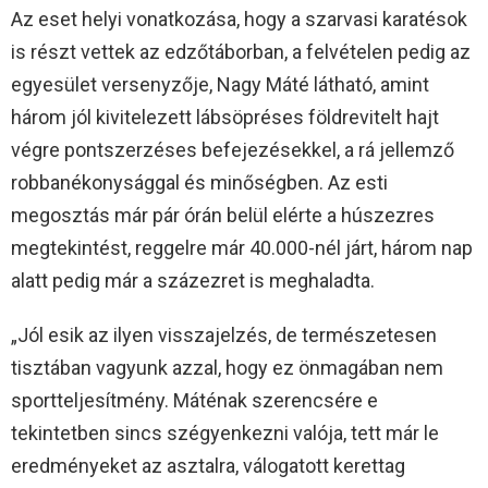
Az eset helyi vonatkozása, hogy a szarvasi karatésok
is részt vettek az edzőtáborban, a felvételen pedig az
egyesület versenyzője, Nagy Máté látható, amint
három jól kivitelezett lábsöpréses földrevitelt hajt
végre pontszerzéses befejezésekkel, a rá jellemző
robbanékonysággal és minőségben. Az esti
megosztás már pár órán belül elérte a húszezres
megtekintést, reggelre már 40.000-nél járt, három nap
alatt pedig már a százezret is meghaladta.
„Jól esik az ilyen visszajelzés, de természetesen
tisztában vagyunk azzal, hogy ez önmagában nem
sportteljesítmény. Máténak szerencsére e
tekintetben sincs szégyenkezni valója, tett már le
eredményeket az asztalra, válogatott kerettag