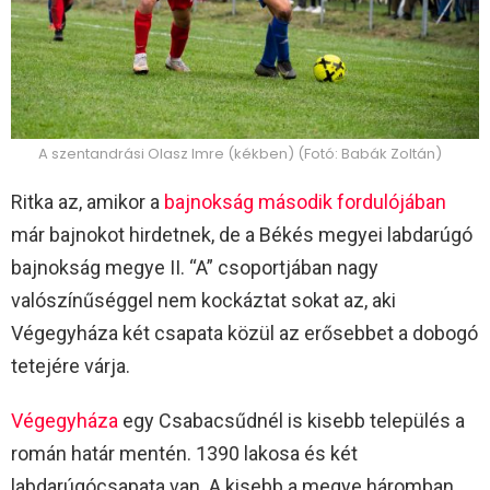
A szentandrási Olasz Imre (kékben) (Fotó: Babák Zoltán)
Ritka az, amikor a
bajnokság második fordulójában
már bajnokot hirdetnek, de a Békés megyei labdarúgó
bajnokság megye II. “A” csoportjában nagy
valószínűséggel nem kockáztat sokat az, aki
Végegyháza két csapata közül az erősebbet a dobogó
tetejére várja.
Végegyháza
egy Csabacsűdnél is kisebb település a
román határ mentén. 1390 lakosa és két
labdarúgócsapata van. A kisebb a megye háromban