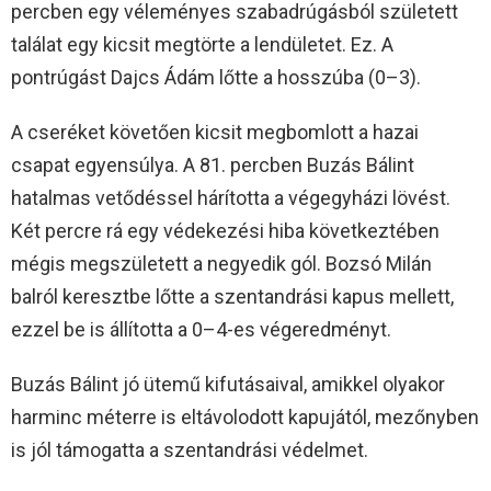
percben egy véleményes szabadrúgásból született
találat egy kicsit megtörte a lendületet. Ez. A
pontrúgást Dajcs Ádám lőtte a hosszúba (0–3).
A cseréket követően kicsit megbomlott a hazai
csapat egyensúlya. A 81. percben Buzás Bálint
hatalmas vetődéssel hárította a végegyházi lövést.
Két percre rá egy védekezési hiba következtében
mégis megszületett a negyedik gól. Bozsó Milán
balról keresztbe lőtte a szentandrási kapus mellett,
ezzel be is állította a 0–4-es végeredményt.
Buzás Bálint jó ütemű kifutásaival, amikkel olyakor
harminc méterre is eltávolodott kapujától, mezőnyben
is jól támogatta a szentandrási védelmet.