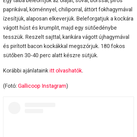
Egy tálba beleöntjük az olajat, sóval, borssal, piros
paprikával, köménnyel, chiliporral, áttört fokhagymával
ízesítjük, alaposan elkeverjük. Beleforgatjuk a kockára
vágott húst és krumplit, majd egy sütőedénybe
tesszük. Reszelt sajttal, karikára vágott újhagymával
és pirított bacon kockákkal megszórjuk. 180 fokos
sütőben 30-40 perc alatt készre sütjük.
Korábbi ajánlataink
itt olvashatók
.
(Fotó:
Gallicoop Instagram
)