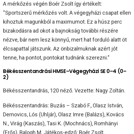
A mérkőzés végén Boér Zsolt így értékelt:
“Sportszerű mérkőzés volt. A végegyházi csapat ellen
kihoztuk magunkból a maximumot. Ez a húsz perc
bizakodásra ad okot a bajnokság további részére
nézve, bár nem lesz könnyű, mert hat forduló alatt öt
élcsapattal játszunk. Az önbizalmuknak azért jót
tenne, ha pontot, pontokat tudnánk szerezni.”
Békésszentandrási HMSE–Végegyházi SE 0–4 (0–
2)
Békésszentandrás, 120 néző. Vezette: Nagy Zoltán.
Békésszentandrás: Buzás – Szabó F., Olasz István,
Dernovics, Lós (Uhljár), Olasz Imre (Balázs), Kovács
N., Virág (Kaszás), Tasi K. (Mochnács), Romhányi
(Erős), Balogh M. Játékos-edző: Boér Zsolt.