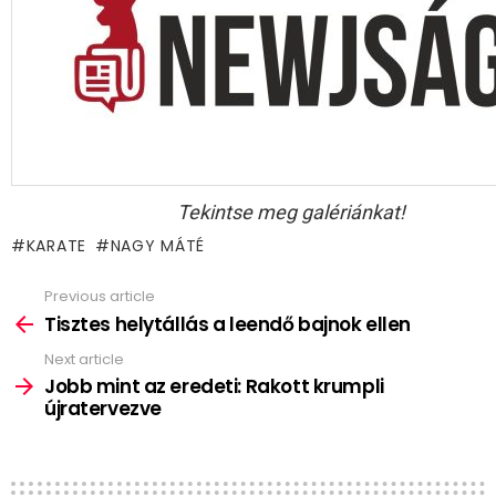
Tekintse meg galériánkat!
KARATE
NAGY MÁTÉ
Previous article
See
more
Tisztes helytállás a leendő bajnok ellen
Next article
Jobb mint az eredeti: Rakott krumpli
újratervezve