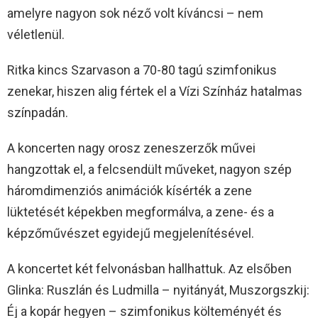
amelyre nagyon sok néző volt kíváncsi – nem
véletlenül.
Ritka kincs Szarvason a 70-80 tagú szimfonikus
zenekar, hiszen alig fértek el a Vízi Színház hatalmas
színpadán.
A koncerten nagy orosz zeneszerzők művei
hangzottak el, a felcsendült műveket, nagyon szép
háromdimenziós animációk kísérték a zene
lüktetését képekben megformálva, a zene- és a
képzőművészet egyidejű megjelenítésével.
A koncertet két felvonásban hallhattuk. Az elsőben
Glinka: Ruszlán és Ludmilla – nyitányát, Muszorgszkij:
Éj a kopár hegyen – szimfonikus költeményét és