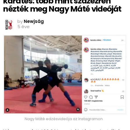
karatés: több mint százezren
nézték meg Nagy Máté videóját
by
Newjság
5 éve
Nagy Máté edzésvideója az Instagramon