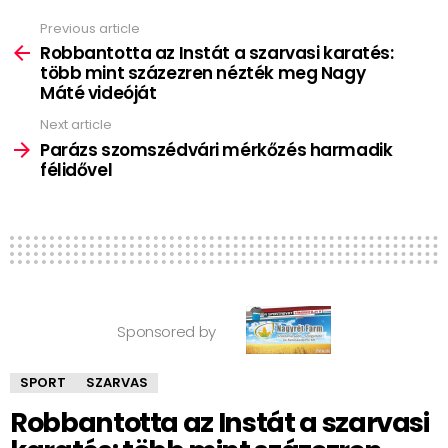
Previous article
See
more
Robbantotta az Instát a szarvasi karatés:
több mint százezren nézték meg Nagy
Máté videóját
Next article
Parázs szomszédvári mérkőzés harmadik
félidővel
Sponsored by
SPORT
SZARVAS
Robbantotta az Instát a szarvasi