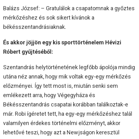
Balázs József: – Gratulálok a csapatomnak a győztes
mérkőzéshez és sok sikert kívánok a
békésszentandrásiaknak.
És akkor jöjjön egy kis sporttörténelem Hévizi
Róbert gyűjtéséből:
Szentandrás helytörténetének legfőbb ápolója mindig
utána néz annak, hogy mik voltak egy-egy mérkőzés
előzményei. Így tett most is, miután senki sem
emlékezett arra, hogy Végegyháza és
Békésszentandrás csapatai korábban találkoztak-e
már. Robi ígéretet tett, ha egy-egy mérkőzéshez talál
valamilyen érdekes történelmi előzményt, akkor
lehetővé teszi, hogy azt a Newjságon keresztül