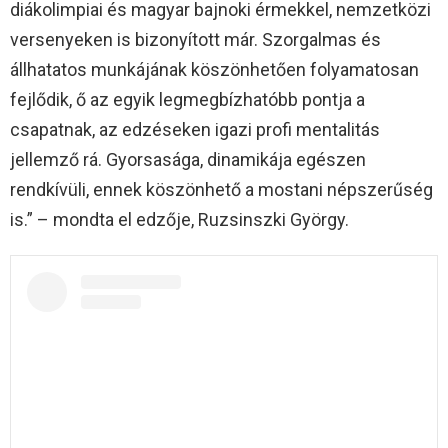
diákolimpiai és magyar bajnoki érmekkel, nemzetközi
versenyeken is bizonyított már. Szorgalmas és
állhatatos munkájának köszönhetően folyamatosan
fejlődik, ő az egyik legmegbízhatóbb pontja a
csapatnak, az edzéseken igazi profi mentalitás
jellemző rá. Gyorsasága, dinamikája egészen
rendkívüli, ennek köszönhető a mostani népszerűség
is.” – mondta el edzője, Ruzsinszki György.