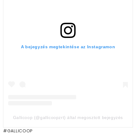
A bejegyzés megtekintése az Instagramon
Gallicoop (@gallicoopzrt) által megosztott bejegyzés
GALLICOOP