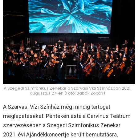
A Szegedi Szimfonikus Zenekar a Szarvasi Vízi Színházban 2021.
augusztus 27-én (Fotó: Babák Zoltán)
A Szarvasi Vízi Színház még mindig tartogat
meglepetéseket. Pénteken este a Cervinus Teátrum
szervezésében a Szegedi Szimfonikus Zenekar
2021. évi Ajándékkoncertje került bemutatásra,