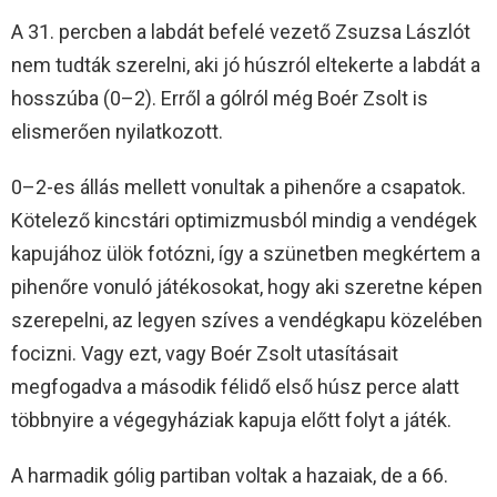
A 31. percben a labdát befelé vezető Zsuzsa Lászlót
nem tudták szerelni, aki jó húszról eltekerte a labdát a
hosszúba (0–2). Erről a gólról még Boér Zsolt is
elismerően nyilatkozott.
0–2-es állás mellett vonultak a pihenőre a csapatok.
Kötelező kincstári optimizmusból mindig a vendégek
kapujához ülök fotózni, így a szünetben megkértem a
pihenőre vonuló játékosokat, hogy aki szeretne képen
szerepelni, az legyen szíves a vendégkapu közelében
focizni. Vagy ezt, vagy Boér Zsolt utasításait
megfogadva a második félidő első húsz perce alatt
többnyire a végegyháziak kapuja előtt folyt a játék.
A harmadik gólig partiban voltak a hazaiak, de a 66.