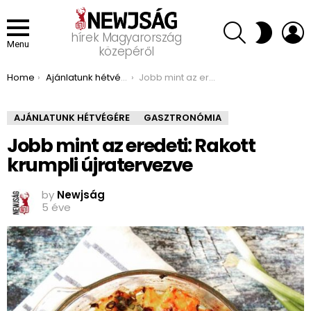
SEARCH
L
SWITCH
hírek Magyarország
SKIN
Menu
közepéről
You are here:
Home
Ajánlatunk hétvégére
Jobb mint az eredeti: Rakott krumpli újratervezve
AJÁNLATUNK HÉTVÉGÉRE
GASZTRONÓMIA
Jobb mint az eredeti: Rakott
krumpli újratervezve
by
Newjság
5 éve