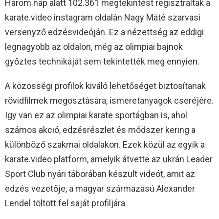
Három nap alatt 102.361 megtekintést regisztráltak a
karate.video instagram oldalán Nagy Máté szarvasi
versenyző edzésvideóján. Ez a nézettség az eddigi
legnagyobb az oldalon, még az olimpiai bajnok
győztes technikáját sem tekintették meg ennyien.
A közösségi profilok kiváló lehetőséget biztosítanak
rövidfilmek megosztására, ismeretanyagok cseréjére.
Igy van ez az olimpiai karate sportágban is, ahol
számos akció, edzésrészlet és módszer kering a
különböző szakmai oldalakon. Ezek közül az egyik a
karate.video platform, amelyik átvette az ukrán Leader
Sport Club nyári táborában készült videót, amit az
edzés vezetője, a magyar származású Alexander
Lendel töltött fel saját profiljára.