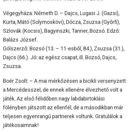
Végegyháza: Németh D. – Dajcs, Lugasi J. (Gazsi),
Kurta, Mátó (Solymoskövi), Dócza, Zsuzsa (Győrfi),
Szlovák (Kocsis), Bagyinszki, Tanner, Bozsó. Edző:
Balázs József.
Gólszerző: Bozsó (13. – 11-esből, 84.), Zsuzsa (31.),
Dajcs (66.). Jó: az egész csapat, ill. Bozsó, Dajcs,
Zsuzsa.
Boér Zsolt: – A mai mérkőzésen a bicikli versenyzett
a Mercédesszel, de ennek ellenére élvezhető volt a
játék. Az első félidőben nagy labdabirtoklási
fölényben játszott az ellenfél, de a másodikban már
teljesen egyenrangú partnerek voltunk. Gratulálok a
játékosaimnak!