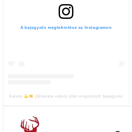
A bejegyzés megtekintése az Instagramon
Karate
(@karate.video) által megosztott bejegyzés