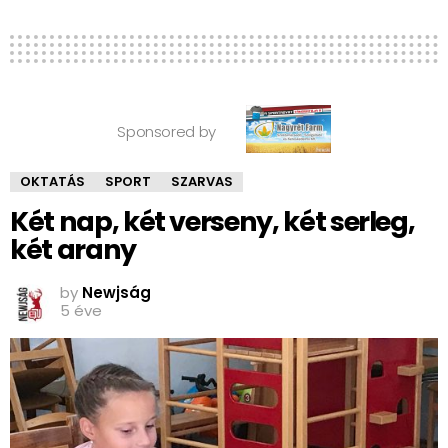
Sponsored by
OKTATÁS
SPORT
SZARVAS
Két nap, két verseny, két serleg,
két arany
by
Newjság
5 éve