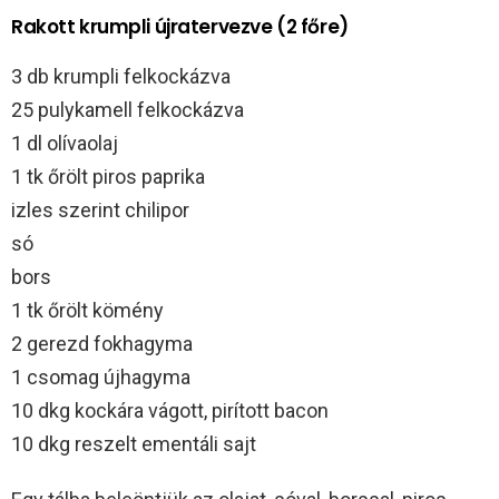
Rakott krumpli újratervezve (2 főre)
3 db krumpli felkockázva
25 pulykamell felkockázva
1 dl olívaolaj
1 tk őrölt piros paprika
izles szerint chilipor
só
bors
1 tk őrölt kömény
2 gerezd fokhagyma
1 csomag újhagyma
10 dkg kockára vágott, pirított bacon
10 dkg reszelt ementáli sajt