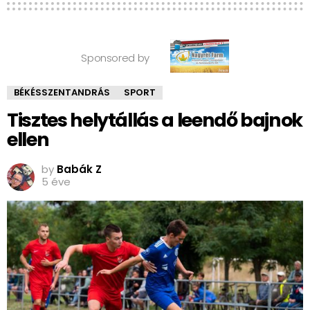
Sponsored by
BÉKÉSSZENTANDRÁS
SPORT
Tisztes helytállás a leendő bajnok
ellen
by
Babák Z
5 éve