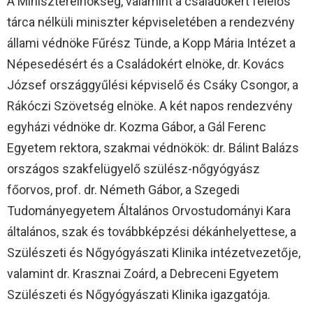
A Miniszterelnökség, valamint a családokért felelős
tárca nélküli miniszter képviseletében a rendezvény
állami védnöke Fűrész Tünde, a Kopp Mária Intézet a
Népesedésért és a Családokért elnöke, dr. Kovács
József országgyűlési képviselő és Csáky Csongor, a
Rákóczi Szövetség elnöke. A két napos rendezvény
egyházi védnöke dr. Kozma Gábor, a Gál Ferenc
Egyetem rektora, szakmai védnökök: dr. Bálint Balázs
országos szakfelügyelő szülész-nőgyógyász
főorvos, prof. dr. Németh Gábor, a Szegedi
Tudományegyetem Általános Orvostudományi Kara
általános, szak és továbbképzési dékánhelyettese, a
Szülészeti és Nőgyógyászati Klinika intézetvezetője,
valamint dr. Krasznai Zoárd, a Debreceni Egyetem
Szülészeti és Nőgyógyászati Klinika igazgatója.