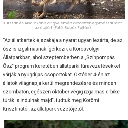
Kurszán és Aisa inkább a figyelemért küzdöttek egymással mint
az ételért (Fotó: Babák Zoltán)
“Az állatkertek éjszakája a nyarat ugyan lezárta, de az
ősz is izgalmasnak ígérkezik a Körösvölgyi
Állatparkban, ahol szeptemberben a „Színpompás
Ősz” program keretében állatparki túravezetésekkel
várják a nyugdíjas csoportokat. Október 4-én az
állatok világnapja kerül megrendezésre és minden
szombaton, egészen október végig izgalmas e-bike
túrák is indulnak majd”, tudtuk meg Körömi
Krisztinától, az állatpark vezetőjétől.