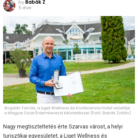
by
Babák Z
5 éve
Bogdán Tamás, a Liget Wellness és Konferencia Hotel vezetője
a Magyar Ezüst Érdemkereszt kitüntetéssel (Fotó: Babák Zoltán)
Nagy megtiszteltetés érte Szarvas várost, a helyi
turisztikai egyesületet, a Liget Wellness és