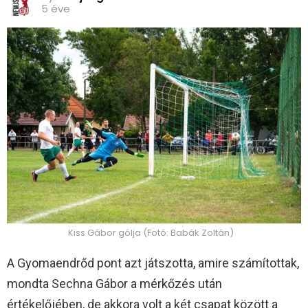
5 éve
Kiss Gábor gólja (Fotó: Babák Zoltán)
A Gyomaendrőd pont azt játszotta, amire számítottak,
mondta Sechna Gábor a mérkőzés után
értékelőjében, de akkora volt a két csapat között a