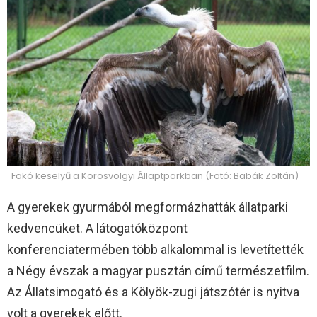
Fakó keselyű a Körösvölgyi Állaptparkban (Fotó: Babák Zoltán)
A gyerekek gyurmából megformázhatták állatparki
kedvencüket. A látogatóközpont
konferenciatermében több alkalommal is levetítették
a Négy évszak a magyar pusztán című természetfilm.
Az Állatsimogató és a Kölyök-zugi játszótér is nyitva
volt a gyerekek előtt.