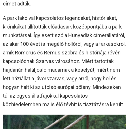
címet adták.
A park lakóival kapcsolatos legendákat, históriákat,
krónikákat állították előadásaik középpontjába a park
munkatársai. Így esett szó a Hunyadiak címerállatáról,
az akár 100 évet is megélő hollóról, vagy a farkasokról,
amik Romorus és Remus szobra és históriája révén
kapcsolódnak Szarvas városához. Miért tartották
hajdanán haláljósló madárnak a keselyűt, miért nem
lett háziállat a jávorszarvas, vagy arról, hogy hol és
hogyan halt ki az utolsó európai bölény. Mindezeken
túl az egyes állatfajokkal kapcsolatos
közhiedelemben ma is élő tévhit is tisztázásra került.