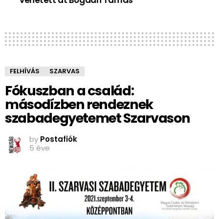
FELHÍVÁS
SZARVAS
Fókuszban a család:
másodízben rendeznek
szabadegyetemet Szarvason
by
Postafiók
5 éve