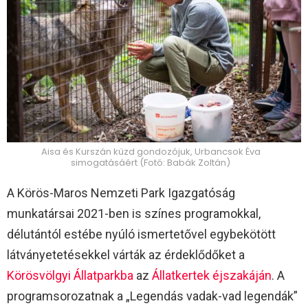
Aisa és Kurszán küzd gondozójuk, Urbancsok Éva
simogatásáért (Fotó: Babák Zoltán)
A Körös-Maros Nemzeti Park Igazgatóság
munkatársai 2021-ben is színes programokkal,
délutántól estébe nyúló ismertetővel egybekötött
látványetetésekkel várták az érdeklődőket a
Körösvölgyi Állatparkba
az
Állatkertek éjszakáján
. A
programsorozatnak a „Legendás vadak-vad legendák”