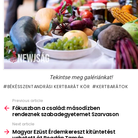
Tekintse meg galériánkat!
BÉKÉSSZENTANDRÁSI KERTBARÁT KÖR
KERTBARÁTOK
Previous article
See
more
Fókuszban a család: másodízben
rendeznek szabadegyetemet Szarvason
Next article
Magyar Ezüst Érdemkereszt kitüntetést
vehetett át Bogdán Tamás