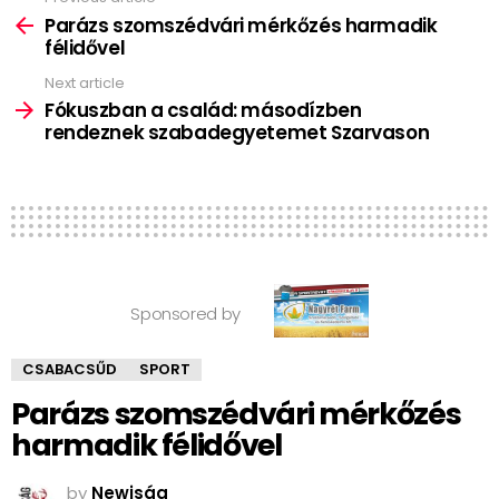
See
more
Parázs szomszédvári mérkőzés harmadik
félidővel
Next article
Fókuszban a család: másodízben
rendeznek szabadegyetemet Szarvason
Sponsored by
CSABACSŰD
SPORT
Parázs szomszédvári mérkőzés
harmadik félidővel
by
Newjság