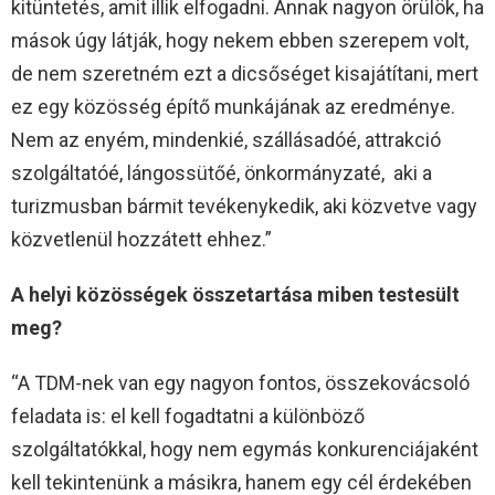
kitüntetés, amit illik elfogadni. Annak nagyon örülök, ha
mások úgy látják, hogy nekem ebben szerepem volt,
de nem szeretném ezt a dicsőséget kisajátítani, mert
ez egy közösség építő munkájának az eredménye.
Nem az enyém, mindenkié, szállásadóé, attrakció
szolgáltatóé, lángossütőé, önkormányzaté, aki a
turizmusban bármit tevékenykedik, aki közvetve vagy
közvetlenül hozzátett ehhez.”
A helyi közösségek összetartása miben testesült
meg?
“A TDM-nek van egy nagyon fontos, összekovácsoló
feladata is: el kell fogadtatni a különböző
szolgáltatókkal, hogy nem egymás konkurenciájaként
kell tekintenünk a másikra, hanem egy cél érdekében