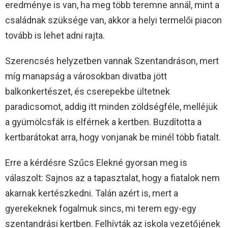
eredménye is van, ha meg több teremne annál, mint a
családnak szüksége van, akkor a helyi termelői piacon
tovább is lehet adni rajta.
Szerencsés helyzetben vannak Szentandráson, mert
míg manapság a városokban divatba jött
balkonkertészet, és cserepekbe ültetnek
paradicsomot, addig itt minden zöldségféle, melléjük
a gyümölcsfák is elférnek a kertben. Buzdította a
kertbarátokat arra, hogy vonjanak be minél több fiatalt.
Erre a kérdésre Szűcs Elekné gyorsan meg is
válaszolt: Sajnos az a tapasztalat, hogy a fiatalok nem
akarnak kertészkedni. Talán azért is, mert a
gyerekeknek fogalmuk sincs, mi terem egy-egy
szentandrási kertben. Felhívták az iskola vezetőjének