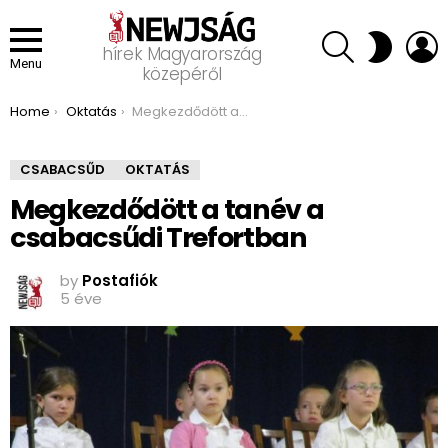
SEARCH
L
SWITCH
hírek Magyarország
SKIN
Menu
közepéről
You are here:
Home
Oktatás
Megkezdődött a tanév a csabacsűdi Trefortban
CSABACSŰD
OKTATÁS
Megkezdődött a tanév a
csabacsűdi Trefortban
by
Postafiók
5 éve