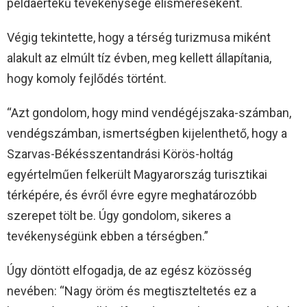
példaértékű tevékenysége elismeréseként.
Végig tekintette, hogy a térség turizmusa miként
alakult az elmúlt tíz évben, meg kellett állapítania,
hogy komoly fejlődés történt.
“Azt gondolom, hogy mind vendégéjszaka-számban,
vendégszámban, ismertségben kijelenthető, hogy a
Szarvas-Békésszentandrási Körös-holtág
egyértelműen felkerült Magyarország turisztikai
térképére, és évről évre egyre meghatározóbb
szerepet tölt be. Úgy gondolom, sikeres a
tevékenységünk ebben a térségben.”
Úgy döntött elfogadja, de az egész közösség
nevében: “Nagy öröm és megtiszteltetés ez a