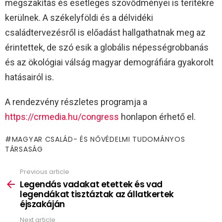
megszakítás és esetleges szövődményei is terítékre
kerülnek. A székelyföldi és a délvidéki
családtervezésről is előadást hallgathatnak meg az
érintettek, de szó esik a globális népességrobbanás
és az ökológiai válság magyar demográfiára gyakorolt
hatásairól is.
A rendezvény részletes programja a
https://crmedia.hu/congress
honlapon érhető el.
MAGYAR CSALÁD- ÉS NŐVÉDELMI TUDOMÁNYOS
TÁRSASÁG
Previous article
See
more
Legendás vadakat etettek és vad
legendákat tisztáztak az állatkertek
éjszakáján
Next article