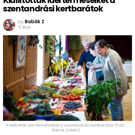
Kiállították idei terméseiket a
szentandrási kertbarátok
by
Babák Z
5 éve
Kiállították idei terméseiket a szentandrási kertbarátok (Fotó:
Babák Zoltán)