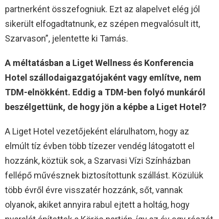
partnerként összefogniuk. Ezt az alapelvet elég jól
sikerült elfogadtatnunk, ez szépen megvalósult itt,
Szarvason”, jelentette ki Tamás.
A méltatásban a Liget Wellness és Konferencia
Hotel szállodaigazgatójaként vagy említve, nem
TDM-elnökként. Eddig a TDM-ben folyó munkáról
beszélgettünk, de hogy jön a képbe a Liget Hotel?
A Liget Hotel vezetőjeként elárulhatom, hogy az
elmúlt tíz évben több tízezer vendég látogatott el
hozzánk, köztük sok, a Szarvasi Vízi Színházban
fellépő művésznek biztosítottunk szállást. Közülük
több évről évre visszatér hozzánk, sőt, vannak
olyanok, akiket annyira rabul ejtett a holtág, hogy