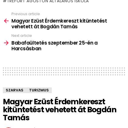
TREFORT ÁGOSTON ÁLTALÁNOS ISKOLA
Previous article
See
more
Magyar Ezüst Érdemkereszt kitüntetést
vehetett át Bogdán Tamás
Next article
Babafaültetés szeptember 25-én a
Harcsásban
SZARVAS
TURIZMUS
Magyar Ezüst Érdemkereszt
kitüntetést vehetett át Bogdán
Tamás