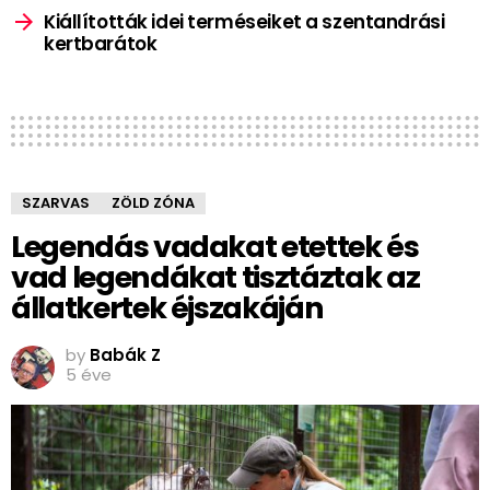
Kiállították idei terméseiket a szentandrási
kertbarátok
SZARVAS
ZÖLD ZÓNA
Legendás vadakat etettek és
vad legendákat tisztáztak az
állatkertek éjszakáján
by
Babák Z
5 éve