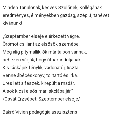
Minden Tanulónak, kedves Szülőnek, Kollégának
eredményes, élményekben gazdag, szép új tanévet
kívánunk!
„Szeptember elseje elérkezett végre.
Örömöt csillant az elsősök szemébe.
Még alig pitymallik, ők már talpon vannak,
nehezen várják, hogy útnak induljanak.
Kis táskájuk fénylik, vadonatúj, tiszta.
Benne ábécéskönyv, tolltartó és irka.
Üres lett a fészek. kirepült a madár.
A sok kicsi elsős már iskolába jár.”
/Osvát Erzsébet: Szeptember elseje/
Bakró Vivien pedagógia asszisztens