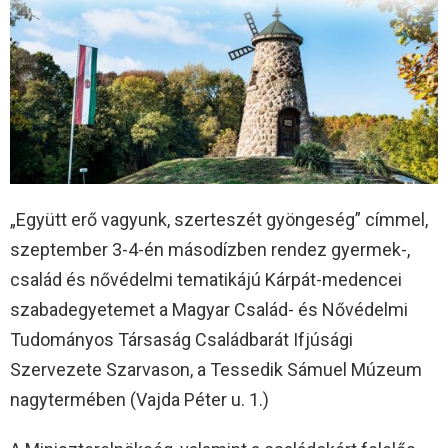
„Együtt erő vagyunk, szerteszét gyöngeség” címmel,
szeptember 3-4-én másodízben rendez gyermek-,
család és nővédelmi tematikájú Kárpát-medencei
szabadegyetemet a Magyar Család- és Nővédelmi
Tudományos Társaság Családbarát Ifjúsági
Szervezete Szarvason, a Tessedik Sámuel Múzeum
nagytermében (Vajda Péter u. 1.)