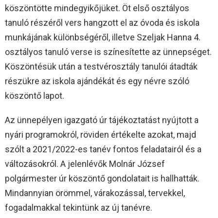
köszöntötte mindegyikőjüket. Öt első osztályos
tanuló részéről vers hangzott el az óvoda és iskola
munkájának különbségéről, illetve Szeljak Hanna 4.
osztályos tanuló verse is színesítette az ünnepséget.
Köszöntésük után a testvérosztály tanulói átadták
részükre az iskola ajándékát és egy névre szóló
köszöntő lapot.
Az ünnepélyen igazgató úr tájékoztatást nyújtott a
nyári programokról, röviden értékelte azokat, majd
szólt a 2021/2022-es tanév fontos feladatairól és a
változásokról. A jelenlévők Molnár József
polgármester úr köszöntő gondolatait is hallhatták.
Mindannyian örömmel, várakozással, tervekkel,
fogadalmakkal tekintünk az új tanévre.