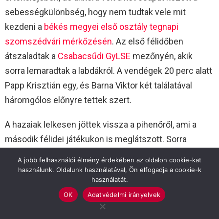
sebességkülönbség, hogy nem tudtak vele mit
kezdeni a
békés megyei első osztály tegnapi
szomszédvári mérkőzésén
. Az első félidőben
átszaladtak a
Csabacsűdi GyLSE
mezőnyén, akik
sorra lemaradtak a labdákról. A vendégek 20 perc alatt
Papp Krisztián egy, és Barna Viktor két találatával
háromgólos előnyre tettek szert.
A hazaiak lelkesen jöttek vissza a pihenőről, ami a
második félidei játékukon is meglátszott. Sorra
alakítottak ki helyzeteket, veszélyes és gyors
A jobb felhasználói élmény érdekében az oldalon cookie-kat
támadásokat vezettek; egy hazai szurkolók számára
használunk. Oldalunk használatával, Ön elfogadja a cookie-k
használatát.
is nézhető meccset hoztak ki a második 45 perc első
OK
Adatvédelmi irányelvek
feléből.