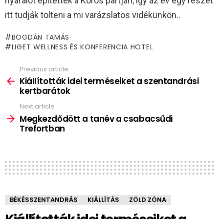
nyaralót építettek a Körös partján, így az év egy részét
itt tudják tölteni a mi varázslatos vidékünkön..
BOGDÁN TAMÁS
LIGET WELLNESS ÉS KONFERENCIA HOTEL
Previous article
See
more
Kiállították idei terméseiket a szentandrási
kertbarátok
Next article
Megkezdődött a tanév a csabacsűdi
Trefortban
BÉKÉSSZENTANDRÁS
KIÁLLÍTÁS
ZÖLD ZÓNA