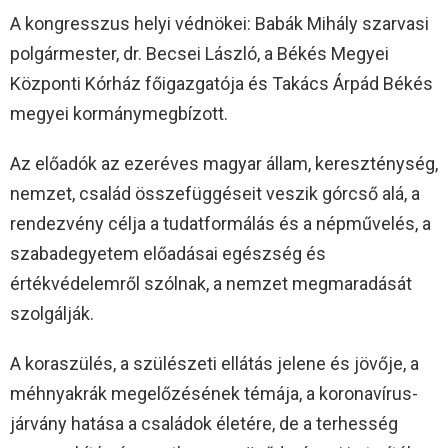
A kongresszus helyi védnökei: Babák Mihály szarvasi
polgármester, dr. Becsei László, a Békés Megyei
Központi Kórház főigazgatója és Takács Árpád Békés
megyei kormánymegbízott.
Az előadók az ezeréves magyar állam, kereszténység,
nemzet, család összefüggéseit veszik górcső alá, a
rendezvény célja a tudatformálás és a népművelés, a
szabadegyetem előadásai egészség és
értékvédelemről szólnak, a nemzet megmaradását
szolgálják.
A koraszülés, a szülészeti ellátás jelene és jövője, a
méhnyakrák megelőzésének témája, a koronavírus-
járvány hatása a családok életére, de a terhesség