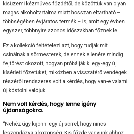
kisüzemi kézműves főzdétől, de közöttük van olyan
magas alkoholtartalma miatt hosszan eltartható –
többségében évjáratos termék – is, amit egy évben
egyszer, többnyire azonos időszakban főznek le.
Ez a kollekció feltételezi azt, hogy tudják mit
csinálnak a sörmesterek, de ennek ellenére mindig
fejtörést okozott, hogyan próbálják ki egy-egy új
kísérleti főzetüket, miközben a visszatérő vendégek
részéről rendszeres volt a kérdés, hogy van-e valami
új kóstolni valójuk.
Nem volt kérdés, hogy lenne igény
újdonságokra.
“Nehéz úgy kijönni egy új sörrel, hogy nincs
leszondázva a közönség. Kis főzde vagyunk ahhoz,