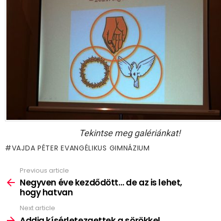
Tekintse meg galériánkat!
VAJDA PÉTER EVANGÉLIKUS GIMNÁZIUM
Previous article
See
more
Negyven éve kezdődött… de az is lehet,
hogy hatvan
Next article
Addig kísérletezgettek a sörökkel,