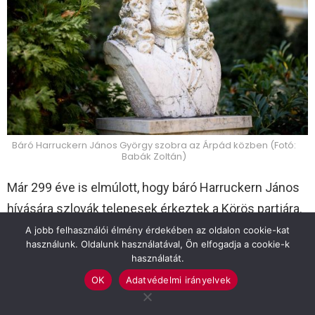
Báró Harruckern János György szobra az Árpád közben (Fotó:
Babák Zoltán)
Már 299 éve is elmúlott, hogy báró Harruckern János
hívására szlovák telepesek érkeztek a Körös partjára.
Nekik köszönhetően kelt újra életre a török időkben
A jobb felhasználói élmény érdekében az oldalon cookie-kat
használunk. Oldalunk használatával, Ön elfogadja a cookie-k
elnéptelenedett terület. Ennek emlékére július 23-a
használatát.
Szarvas város napja.
OK
Adatvédelmi irányelvek
Július 14-én alakult meg az a bizottság, ami az