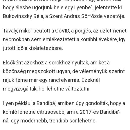
hogy élesbe ugorjunk bele egy ilyenbe”, jelentette ki
Bukovinszky Béla, a Szent András Sörfőzde vezetője.
Tavaly, mikor beütött a CoVID, a pörgés, az üzletmenet
nyomokban sem emlékeztetett a korábbi évekére, így
jutott idő a kísérletezésre.
Elsőként azokhoz a sörökhöz nyúltak, amiket a
közönség megszokott ugyan, de véleményük szerint
rájuk férne már egy ráncfelvarrás. Ezeknél
megvizsgálták, hol lehetne változtatni.
Ilyen például a Bandibá’, amiben úgy gondolták, hogy a
komló lehetne citrusosabb, ami a 2017-es Bandibá’-
nál egy modernebb, trendibb sör lehetne.