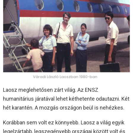
Váradi László Laoszban 1980-ban
Laosz meglehetősen zárt világ. Az ENSZ
humanitárius járatával lehet kéthetente odautazni. Két
hét karantén. A mozgás országon beül is nehézkes.
Korábban sem volt ez könnyebb. Laosz a világ egyik
legelzártabb, legszegényebb országai között volt és