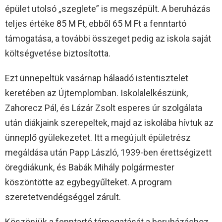
épület utolsó „szeglete” is megszépült. A beruházás
teljes értéke 85 M Ft, ebből 65 M Ft a fenntartó
támogatása, a további összeget pedig az iskola saját
költségvetése biztosította.
Ezt ünnepeltük vasárnap hálaadó istentisztelet
keretében az Újtemplomban. Iskolalelkészünk,
Zahorecz Pál, és Lázár Zsolt esperes úr szolgálata
után diákjaink szerepeltek, majd az iskolába hívtuk az
ünneplő gyülekezetet. Itt a megújult épületrész
megáldása után Papp László, 1939-ben érettségizett
öregdiákunk, és Babák Mihály polgármester
köszöntötte az egybegyűlteket. A program
szeretetvendégséggel zárult.
Köszönjük a fenntartó támogatását a beruházáshoz.