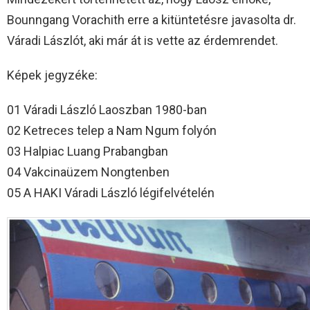
Bounngang Vorachith erre a kitüntetésre javasolta dr.
Váradi Lászlót, aki már át is vette az érdemrendet.
Képek jegyzéke:
01 Váradi László Laoszban 1980-ban
02 Ketreces telep a Nam Ngum folyón
03 Halpiac Luang Prabangban
04 Vakcinaüzem Nongtenben
05 A HAKI Váradi László légifelvételén