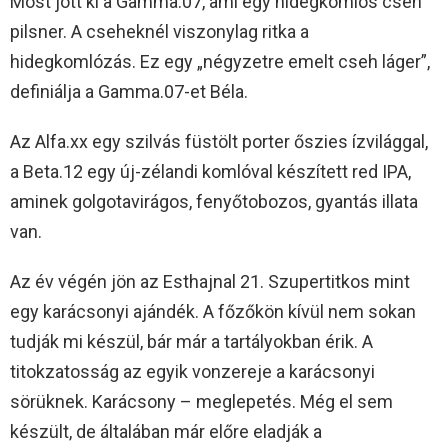
Most jött ki a Gamma.07, ami egy hidegkomlós cseh
pilsner. A cseheknél viszonylag ritka a
hidegkomlózás. Ez egy „négyzetre emelt cseh láger”,
definiálja a Gamma.07-et Béla.
Az Alfa.xx egy szilvás füstölt porter őszies ízvilággal,
a Beta.12 egy új-zélandi komlóval készített red IPA,
aminek golgotavirágos, fenyőtobozos, gyantás illata
van.
Az év végén jön az Esthajnal 21. Szupertitkos mint
egy karácsonyi ajándék. A főzőkön kívül nem sokan
tudják mi készül, bár már a tartályokban érik. A
titokzatosság az egyik vonzereje a karácsonyi
sörüknek. Karácsony – meglepetés. Még el sem
készült, de általában már előre eladják a