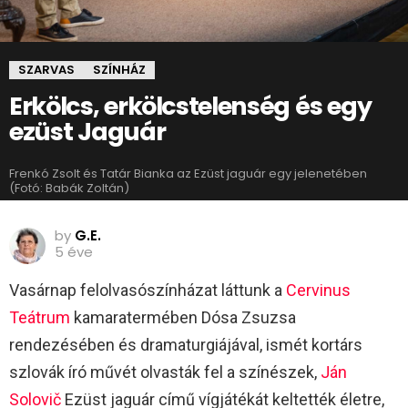
SZARVAS
SZÍNHÁZ
Erkölcs, erkölcstelenség és egy
ezüst Jaguár
Frenkó Zsolt és Tatár Bianka az Ezüst jaguár egy jelenetében
(Fotó: Babák Zoltán)
by
G.E.
5 éve
Vasárnap felolvasószínházat láttunk a
Cervinus
Teátrum
kamaratermében Dósa Zsuzsa
rendezésében és dramaturgiájával, ismét kortárs
szlovák író művét olvasták fel a színészek,
Ján
Solovič
Ezüst jaguár című vígjátékát keltették életre,