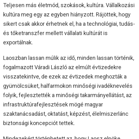
Teljesen más életmód, szokások, kultúra. Vállalkozási
kultúra meg egy az egyben hiányzott. Rájöttek, hogy
sikert csak akkor érhetnek el, ha a technológiai, tudás-
és tőketranszfer mellett vállalati kultúrát is
exportálnak.
Laoszban lassan múlik az idő, minden lassan történik,
fogalmazott Váradi László az elmúlt évtizedekre
visszatekintve, de ezek az évtizedek meghozták a
gyümölcsüket, halfarmokon minőségi ivadéknevelés
folyik, fejlesztették a minőségi takarmányellátást, az
infrastruktúrafejlesztések mögé magyar
szaktanácsadást, oktatást, képzést, élelmiszerlánc
biztonsági koncepciót tettek.
Mindezekért történhetett az, hogy Laosz elnöke,