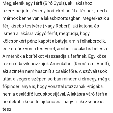
Megjelenik egy férfi (Bíró Gyula), aki lakáshoz
szeretne jutni, és egy borítékot ad át a férjnek, mert a
mérnök benne van a lakásbizottságban. Megérkezik a
férj kisebb testvére (Nagy Róbert), aki katona, és
ismeri a lakásra vágyó férfit, megtudja, hogy
kölcsönkért pénz kapott a bátyja, amin felháborodik,
és kérdőre vonja testvérét, amibe a család is beleszól.
A mérnök a borítékot visszaadja a férfinek. Egy közeli
rokon érkezik hozzájuk Amerikából (Komáromi Anett),
aki szintén nem hasonlít a családfőre. A szóváltások
után, a végére szépen sorban mindenki elmegy, még a
főpincér lánya is, hogy vonattal utazzanak Prágába,
nem a családfő luxuskocsijával. A lakásra váró férfi a
borítékot a kocsitulajdonosnál hagyja, aki zsebre is
teszi.