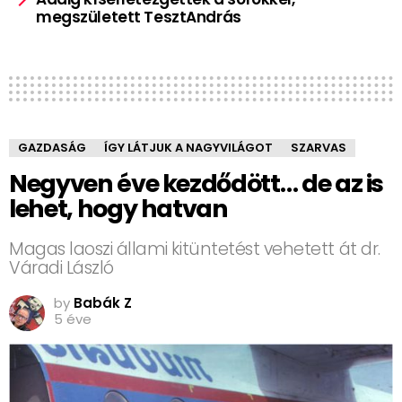
megszületett TesztAndrás
GAZDASÁG
ÍGY LÁTJUK A NAGYVILÁGOT
SZARVAS
Negyven éve kezdődött… de az is
lehet, hogy hatvan
Magas laoszi állami kitüntetést vehetett át dr.
Váradi László
by
Babák Z
5 éve