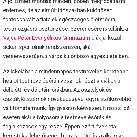
A jól ismert mondás minden időben megfogadásra
érdemes, de az elmúlt időszakban különösen
fontossá vált a fiatalok egészséges életmódra,
testmozgásra ösztönzése. Szerencsére iskolánk, a
Vajda Péter Evangélikus Gimnázium
diákjai közül
sokan sportolnak rendszeresen, akár
versenyszerűen, a város különböző egyesületeiben.
Az iskolában a mindennapos testnevelés keretében
heti öt testnevelésórán vesznek részt a diákok a
délelőtti és délutáni órákban. Az osztályok és
osztálylétszámok növekedésével egyre szűkösebbé
vált tornatermünk. Így gyakran kényszerült rossz idő
esetén akár a folyosóra a testnevelésórák és
foglalkozások egy része. Éppen ezért évek óta
kerestük a lehetőséget, hogy sportolásra alkalmas