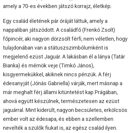
amely a 70-es években játszó korrajz, életkép.
Egy család életének pár óráját láttuk, amely a
nappaliban játszódott. A családfő (Frenkó Zsolt)
főpincér, aki nagyon dörzsölt férfi, nem véletlen, hogy
tulajdonában van a státuszszimbólumként is
megjelenő ezüst Jaguár. A lakásban él a lánya (Tatár
Bianka) és mérnök veje (Timkó János),
kisgyermekükkel, akiknek nincs pénzük. A férj
édesanyját (Jónás Gabriella) várják, mert másnap a
már meghalt férj állami kitüntetést kap Prágában,
ahová együtt készülnek, természetesen az ezüst
jaguárral. Mint kiderült, nagyon becsületes, erkölcsös
ember volt az édesapa, és ebben a szellemben
nevelték a szülők fiukat is, az egész család ilyen.