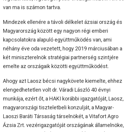
van ma is számon tartva.
Mindezek ellenére a távoli délkelet ázsiai ország és
Magyarország között egy nagyon régi emberi
kapcsolatokra alapuló együttműködés van, ami
néhány éve oda vezetett, hogy 2019 márciusában a
két miniszterelnök stratégiai partnerség szintjére
emelte az országaik közötti együttműködést.
Ahogy azt Laosz bécsi nagykövete kiemelte, ehhez
elengedhetetlen volt dr. Váradi László 40 évnyi
munkája, ezért őt, a HAKI korábbi igazgatóját, Laosz,
magyarországi tiszteletbeli konzulját, a Magyar-
Laoszi Baráti Társaság társelnökét, a Vitafort Agro
Ázsia Zrt. vezérigazgatóját országának államelnöke,