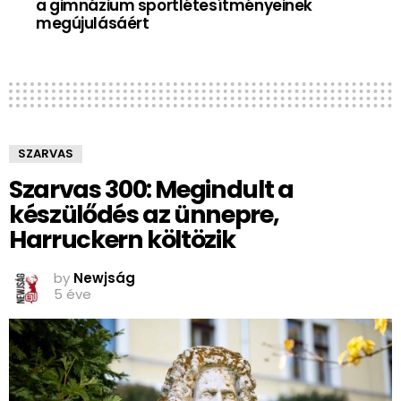
a gimnázium sportlétesítményeinek
megújulásáért
SZARVAS
Szarvas 300: Megindult a
készülődés az ünnepre,
Harruckern költözik
by
Newjság
5 éve