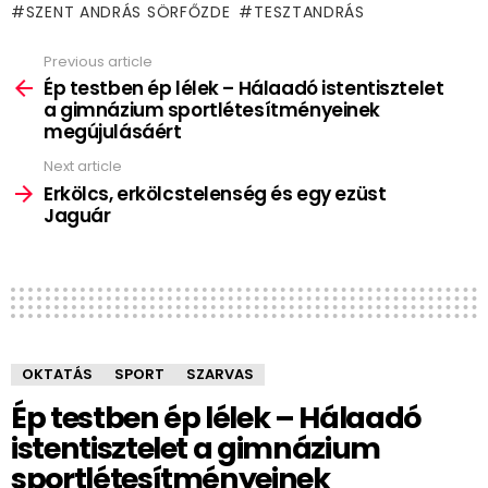
SZENT ANDRÁS SÖRFŐZDE
TESZTANDRÁS
Previous article
See
more
Ép testben ép lélek – Hálaadó istentisztelet
a gimnázium sportlétesítményeinek
megújulásáért
Next article
Erkölcs, erkölcstelenség és egy ezüst
Jaguár
OKTATÁS
SPORT
SZARVAS
Ép testben ép lélek – Hálaadó
istentisztelet a gimnázium
sportlétesítményeinek