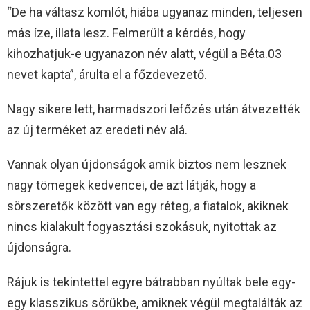
“De ha váltasz komlót, hiába ugyanaz minden, teljesen
más íze, illata lesz. Felmerült a kérdés, hogy
kihozhatjuk-e ugyanazon név alatt, végül a Béta.03
nevet kapta”, árulta el a főzdevezető.
Nagy sikere lett, harmadszori lefőzés után átvezették
az új terméket az eredeti név alá.
Vannak olyan újdonságok amik biztos nem lesznek
nagy tömegek kedvencei, de azt látják, hogy a
sörszeretők között van egy réteg, a fiatalok, akiknek
nincs kialakult fogyasztási szokásuk, nyitottak az
újdonságra.
Rájuk is tekintettel egyre bátrabban nyúltak bele egy-
egy klasszikus sörükbe, amiknek végül megtalálták az