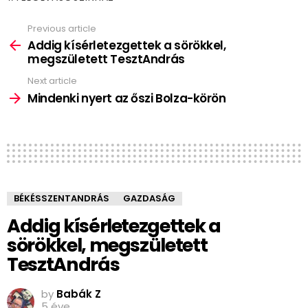
Previous article
See
more
Addig kísérletezgettek a sörökkel,
megszületett TesztAndrás
Next article
Mindenki nyert az őszi Bolza-körön
BÉKÉSSZENTANDRÁS
GAZDASÁG
Addig kísérletezgettek a
sörökkel, megszületett
TesztAndrás
by
Babák Z
5 éve