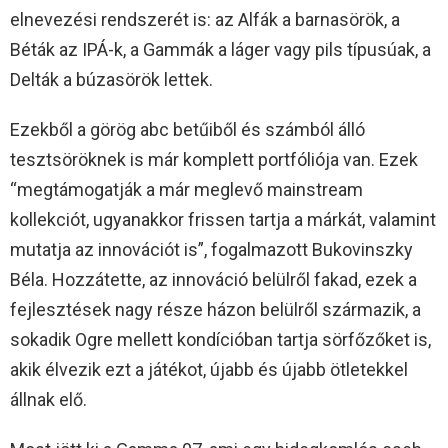
elnevezési rendszerét is: az Alfák a barnasörök, a
Béták az IPÁ-k, a Gammák a láger vagy pils típusúak, a
Delták a búzasörök lettek.
Ezekből a görög abc betűiből és számból álló
tesztsöröknek is már komplett portfóliója van. Ezek
“megtámogatják a már meglevő mainstream
kollekciót, ugyanakkor frissen tartja a márkát, valamint
mutatja az innovációt is”, fogalmazott Bukovinszky
Béla. Hozzátette, az innováció belülről fakad, ezek a
fejlesztések nagy része házon belülről származik, a
sokadik Ogre mellett kondícióban tartja sörfőzőket is,
akik élvezik ezt a játékot, újabb és újabb ötletekkel
állnak elő.