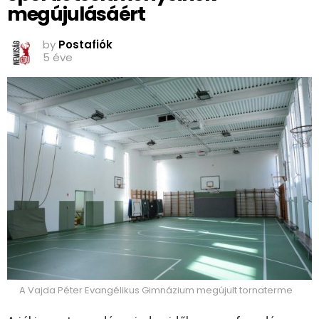
megújulásáért
by
Postafiók
5 éve
A Vajda Péter Evangélikus Gimnázium megújult tornaterme