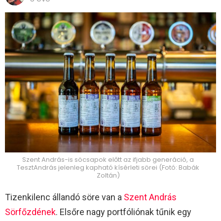
Szent András-is söcsapok előtt az ifjabb generáció, a
TesztAndrás jelenleg kapható kísérleti sörei (Fotó: Babák
Zoltán)
Tizenkilenc állandó söre van a
Szent András
Sörfőzdének
. Elsőre nagy portfóliónak tűnik egy