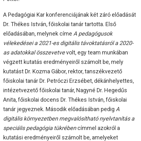
A Pedagógiai Kar konferenciájának két záró előadását
Dr. Thékes István, főiskolai tanár tartotta. Első
előadásában, melynek címe
A pedagógusok
vélekedései a 2021-es digitális távoktatásról a 2020-
as adatokkal összevetve
volt, egy team munkában
végzett kutatás eredményeiről számolt be, mely
kutatást Dr. Kozma Gábor, rektor, tanszékvezető
főiskolai tanár Dr. Petróczi Erzsébet, dékánhelyettes,
intézetvezető főiskolai tanár, Nagyné Dr. Hegedűs
Anita, főiskolai docens Dr. Thékes István, főiskolai
tanár jegyeznek. Második előadásában pedig
A
digitális környezetben megvalósítható nyelvtanítás a
speciális pedagógia tükrében
címmel azokról a
kutatási eredményeiről számolt be, amelyeket