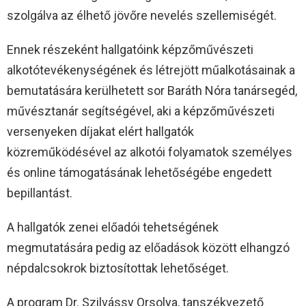
szolgálva az élhető jövőre nevelés szellemiségét.
Ennek részeként hallgatóink képzőművészeti
alkotótevékenységének és létrejött műalkotásainak a
bemutatására kerülhetett sor Baráth Nóra tanársegéd,
művésztanár segítségével, aki a képzőművészeti
versenyeken díjakat elért hallgatók
közreműködésével az alkotói folyamatok személyes
és online támogatásának lehetőségébe engedett
bepillantást.
A hallgatók zenei előadói tehetségének
megmutatására pedig az előadások között elhangzó
népdalcsokrok biztosítottak lehetőséget.
A program Dr. Szilvássy Orsolya, tanszékvezető