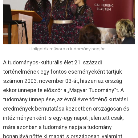
Hallgatók műsora a tudomány napján
A tudományos-kulturális élet 21. századi
történelmének egy fontos eseményeként tartjuk
számon 2003. november 03-át, hiszen az ország
ekkor ünnepelte először a „Magyar Tudomány”t. A
tudomány ünneplése, az évről évre történő kutatási
eredmények bemutatása kezdetben országosan és
intézményenként is egy-egy napot jelentett csak,
mára azonban a tudomány napja a tudomány
hónapjává nőtte ki magát, s országosan, valamint