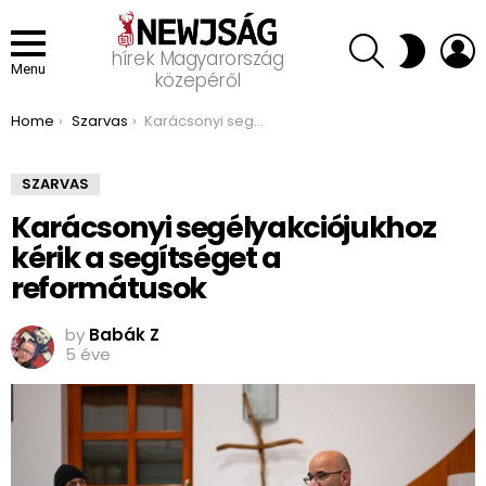
SEARCH
L
SWITCH
hírek Magyarország
SKIN
Menu
közepéről
You are here:
Home
Szarvas
Karácsonyi segélyakciójukhoz kérik a segítséget a reformátusok
SZARVAS
Karácsonyi segélyakciójukhoz
kérik a segítséget a
reformátusok
by
Babák Z
5 éve