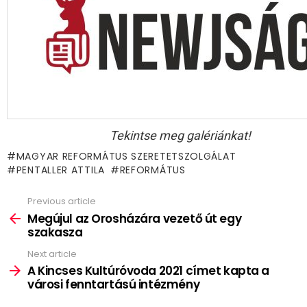
Tekintse meg galériánkat!
MAGYAR REFORMÁTUS SZERETETSZOLGÁLAT
PENTALLER ATTILA
REFORMÁTUS
Previous article
See
more
Megújul az Orosházára vezető út egy
szakasza
Next article
A Kincses Kultúróvoda 2021 címet kapta a
városi fenntartású intézmény