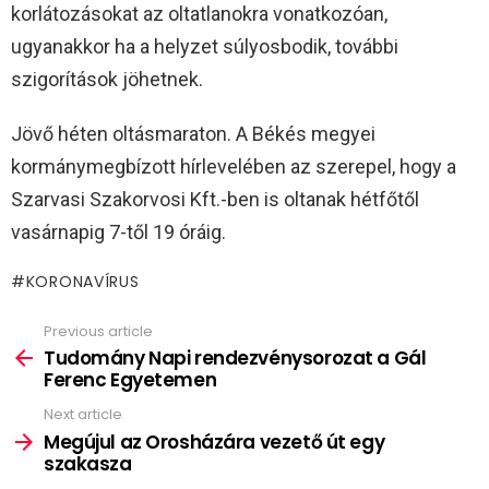
korlátozásokat az oltatlanokra vonatkozóan,
ugyanakkor ha a helyzet súlyosbodik, további
szigorítások jöhetnek.
Jövő héten oltásmaraton. A Békés megyei
kormánymegbízott hírlevelében az szerepel, hogy a
Szarvasi Szakorvosi Kft.-ben is oltanak hétfőtől
vasárnapig 7-től 19 óráig.
KORONAVÍRUS
Previous article
See
more
Tudomány Napi rendezvénysorozat a Gál
Ferenc Egyetemen
Next article
Megújul az Orosházára vezető út egy
szakasza