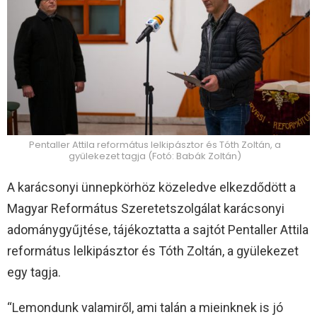
Pentaller Attila református lelkipásztor és Tóth Zoltán, a
gyülekezet tagja (Fotó: Babák Zoltán)
A karácsonyi ünnepkörhöz közeledve elkezdődött a
Magyar Református Szeretetszolgálat karácsonyi
adománygyűjtése, tájékoztatta a sajtót Pentaller Attila
református lelkipásztor és Tóth Zoltán, a gyülekezet
egy tagja.
“Lemondunk valamiről, ami talán a mieinknek is jó