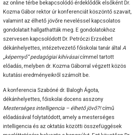
az online térbe bekapcsolódó érdeklődők elsőként Dr.
Kozma Gábor rektor úr konferenciát köszöntő szavait,
valamint az élhető jövőre neveléssel kapcsolatos
gondolatait hallgathatták meg. E gondolatokhoz
szervesen kapcsolódott Dr. Petróczi Erzsébet
dékánhelyettes, intézetvezető főiskolai tanár által
A
„képernyő” pedagógiai kihívásai
címmel tartott
előadás, melyben dr. Kozma Gáborral végzett közös
kutatási eredményeikről számolt be.
A konferencia Szabóné dr. Balogh Ágota,
dékánhelyettes, főiskolai docens asszony
Mesterséges intelligencia – élhető jövő?!
című
előadásával folytatódott, amely a mesterséges
intelligencia és az oktatás közötti összefüggések