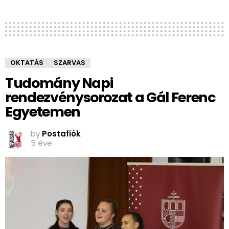
OKTATÁS
SZARVAS
Tudomány Napi
rendezvénysorozat a Gál Ferenc
Egyetemen
by
Postafiók
5 éve