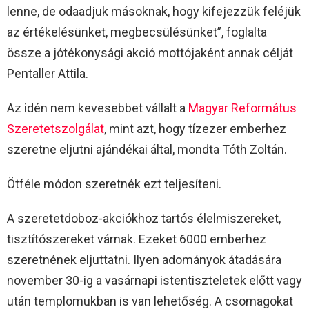
lenne, de odaadjuk másoknak, hogy kifejezzük feléjük
az értékelésünket, megbecsülésünket”, foglalta
össze a jótékonysági akció mottójaként annak célját
Pentaller Attila.
Az idén nem kevesebbet vállalt a
Magyar Református
Szeretetszolgálat
, mint azt, hogy tízezer emberhez
szeretne eljutni ajándékai által, mondta Tóth Zoltán.
Ötféle módon szeretnék ezt teljesíteni.
A szeretetdoboz-akciókhoz tartós élelmiszereket,
tisztítószereket várnak. Ezeket 6000 emberhez
szeretnének eljuttatni. Ilyen adományok átadására
november 30-ig a vasárnapi istentiszteletek előtt vagy
után templomukban is van lehetőség. A csomagokat