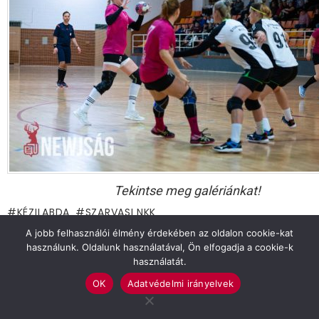
Tekintse meg galériánkat!
KÉZILABDA
SZARVASI NKK
A jobb felhasználói élmény érdekében az oldalon cookie-kat
Previous article
See
használunk. Oldalunk használatával, Ön elfogadja a cookie-k
more
Esthajnal ’21: Holnap csapon a Szent András
használatát.
Sörfőzde karácsonyi meglepetése
OK
Adatvédelmi irányelvek
Next article
Tudomány Napi rendezvénysorozat a Gál