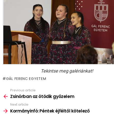
Tekintse meg galériánkat!
GÁL FERENC EGYETEM
Previous article
See
more
Zsinórban az ötödik győzelem
Next article
Kormányinfó: Péntek éjféltől kötelező