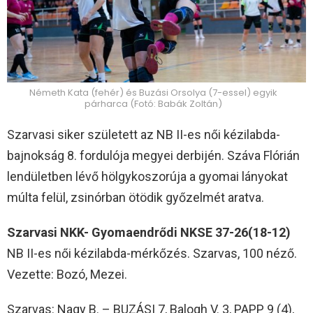
Németh Kata (fehér) és Buzási Orsolya (7-essel) egyik
párharca (Fotó: Babák Zoltán)
Szarvasi siker született az NB II-es női kézilabda-
bajnokság 8. fordulója megyei derbijén. Száva Flórián
lendületben lévő hölgykoszorúja a gyomai lányokat
múlta felül, zsinórban ötödik győzelmét aratva.
Szarvasi NKK- Gyomaendrődi NKSE 37-26(18-12)
NB II-es női kézilabda-mérkőzés. Szarvas, 100 néző.
Vezette: Bozó, Mezei.
Szarvas: Nagy B. – BUZÁSI 7, Balogh V. 3, PAPP 9 (4),