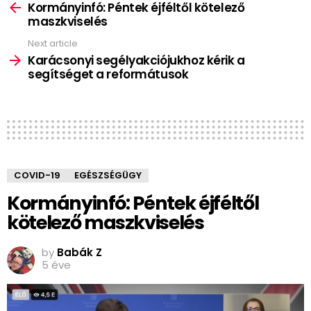
more
Kormányinfó: Péntek éjféltől kötelező
maszkviselés
Next article
Karácsonyi segélyakciójukhoz kérik a
segítséget a reformátusok
COVID-19
EGÉSZSÉGÜGY
Kormányinfó: Péntek éjféltől
kötelező maszkviselés
by
Babák Z
5 éve