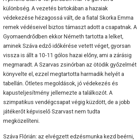
különbség. A vezetés birtokában a hazaiak
védekezése hézagossá vált, de a fiatal Skorka Emma
remek védéseivel biztos támaszt adott a csapatnak. A
Gyomaendrődben ekkor Németh tartotta a lelket,
aminek Száva edző időkérése vetett véget, gyorsan
vissza is állt a 10-11 gólos hazai előny, ami a zárásig
megmaradt. A Szarvas zsinórban az ötödik győzelmét
könyvelte el, ezzel megtartotta harmadik helyét a
tabellán. Ötletes megoldások, jó védekezés és
kapusteljesítmény jellemezte a találkozót. A
szimpatikus vendégcsapat végig küzdött, de a jobb
játékerőt képviselő Szarvast nem tudta
megközelíteni.
Száva Flórián: az elvégzett edzésmunka kezd beérni,