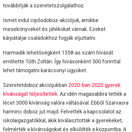
továbbítják a szeretetszolgálathoz.
Ismét indul cipősdoboz-akciójuk, amikbe
mesekönyveket és játékokat várnak. Ezeket
kárpátaljai családokhoz fogják eljuttatni.
Harmadik lehetőségként 1358-as szám hívását
említette Tóth Zoltán. Így hívásonként 500 forinttal
lehet támogatni karácsonyi ügyüket.
Szeretetdoboz akciójukban
2020-ban 2020 gyerek
kívánságát teljesítették
. Az idén magasabbra tették a
lécet 3000 kívánság valóra váltásával. Ebből Szarvasra
harminc doboz jut majd. Felvették a kapcsolatot az
iskolaigazgatókkal, akik kiválasztották a gyerekeket,
felmérték a kívánságokat és elküldték a központba. A