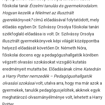
főiskolai tanár
Érzelmi tanulás és gyermekirodalom.
Hogyan kezelik a félelmet az illusztrált
gyerekkönyvek?
című előadásával folytatódott, mely
előadás egyben Dr. Szilvássy Orsolya főiskolai tanári
székfoglaló előadása is volt. Dr. Szilvássy Orsolya
illusztrált gyermekkönyvek képi világát középpontba
helyező előadását követően Dr. Németh Nóra,
főiskolai docens egy a pedagógushallgatók körében
végzett olvasási szokásokat vizsgáló kutatás
eredményeit mutatta be. Előadásának címe
Katedrán
a Harry Potter nemzedék – Pedagógushallgatók
olvasási szokásai
volt, utalva arra, hogy ma már azok a
gyermekek, tanulók pedagógusjelöltek, akiknek egyik
meghatározó olvasmányélménye volt, lehetett a Harry
Potter.