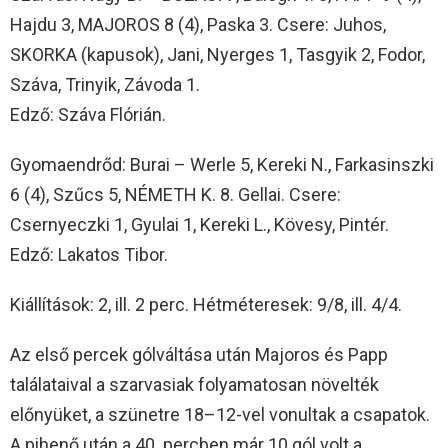
Hajdu 3, MAJOROS 8 (4), Paska 3. Csere: Juhos,
SKORKA (kapusok), Jani, Nyerges 1, Tasgyik 2, Fodor,
Száva, Trinyik, Závoda 1.
Edző: Száva Flórián.
Gyomaendrőd: Burai – Werle 5, Kereki N., Farkasinszki
6 (4), Szűcs 5, NÉMETH K. 8. Gellai. Csere:
Csernyeczki 1, Gyulai 1, Kereki L., Kövesy, Pintér.
Edző: Lakatos Tibor.
Kiállítások: 2, ill. 2 perc. Hétméteresek: 9/8, ill. 4/4.
Az első percek gólváltása után Majoros és Papp
találataival a szarvasiak folyamatosan növelték
előnyüket, a szünetre 18–12-vel vonultak a csapatok.
A pihenő után a 40. percben már 10 gól volt a