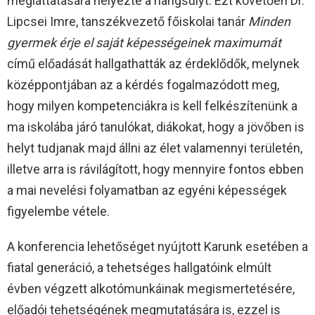
megláttatására helyezte a hangsúlyt. Ezt követően Dr.
Lipcsei Imre, tanszékvezető főiskolai tanár
Minden
gyermek érje el saját képességeinek maximumát
című előadását hallgathatták az érdeklődők, melynek
középpontjában az a kérdés fogalmazódott meg,
hogy milyen kompetenciákra is kell felkészítenünk a
ma iskolába járó tanulókat, diákokat, hogy a jövőben is
helyt tudjanak majd állni az élet valamennyi területén,
illetve arra is rávilágított, hogy mennyire fontos ebben
a mai nevelési folyamatban az egyéni képességek
figyelembe vétele.
A konferencia lehetőséget nyújtott Karunk esetében a
fiatal generáció, a tehetséges hallgatóink elmúlt
évben végzett alkotómunkáinak megismertetésére,
előadói tehetségének megmutatására is, ezzel is