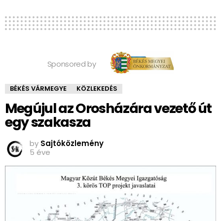
Sponsored by
BÉKÉS VÁRMEGYE
KÖZLEKEDÉS
Megújul az Orosházára vezető út
egy szakasza
by
Sajtóközlemény
5 éve