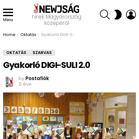
SEARCH
L
SWITCH
hírek Magyarország
SKIN
Menu
közepéről
You are here:
Home
Oktatás
Gyakorló DIGI-SULI 2.0
OKTATÁS
SZARVAS
Gyakorló DIGI-SULI 2.0
by
Postafiók
5 éve