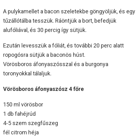
A pulykamellet a bacon szeletekbe göngyöljük, és egy
tűzállótálba tesszük. Ráöntjük a bort, befedjük
alufóliával, és 30 percig így sütjük.
Ezután levesszük a fóliát, és további 20 perc alatt
ropogósra sütjük a baconös húst.
Vörösboros áfonyaszósszal és a burgonya
toronyokkal tálaljuk.
Vörösboros áfonyaszósz 4 főre
150 ml vörösbor
1 db fahéjrúd
4-5 szem szegfűszeg
fél citrom héja