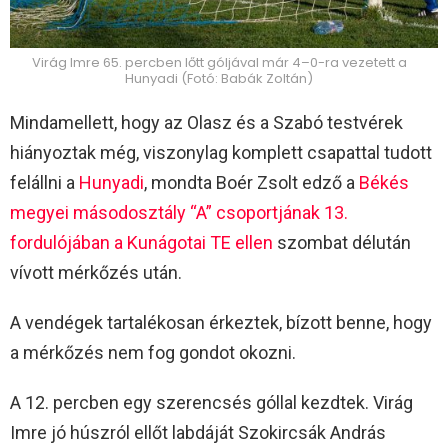
Virág Imre 65. percben lőtt góljával már 4–0-ra vezetett a
Hunyadi (Fotó: Babák Zoltán)
Mindamellett, hogy az Olasz és a Szabó testvérek
hiányoztak még, viszonylag komplett csapattal tudott
felállni a
Hunyadi
, mondta Boér Zsolt edző a
Békés
megyei másodosztály “A” csoportjának 13.
fordulójában a Kunágotai TE ellen
szombat délután
vívott mérkőzés után.
A vendégek tartalékosan érkeztek, bízott benne, hogy
a mérkőzés nem fog gondot okozni.
A 12. percben egy szerencsés góllal kezdtek. Virág
Imre jó húszról ellőt labdáját Szokircsák András