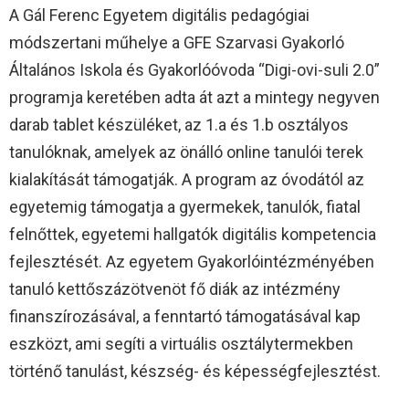
A Gál Ferenc Egyetem digitális pedagógiai
módszertani műhelye a GFE Szarvasi Gyakorló
Általános Iskola és Gyakorlóóvoda “Digi-ovi-suli 2.0”
programja keretében adta át azt a mintegy negyven
darab tablet készüléket, az 1.a és 1.b osztályos
tanulóknak, amelyek az önálló online tanulói terek
kialakítását támogatják. A program az óvodától az
egyetemig támogatja a gyermekek, tanulók, fiatal
felnőttek, egyetemi hallgatók digitális kompetencia
fejlesztését. Az egyetem Gyakorlóintézményében
tanuló kettőszázötvenöt fő diák az intézmény
finanszírozásával, a fenntartó támogatásával kap
eszközt, ami segíti a virtuális osztálytermekben
történő tanulást, készség- és képességfejlesztést.