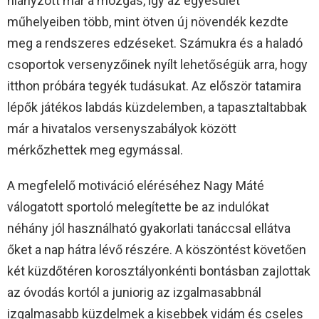
hiányzott már a mozgás, így az egyesület
műhelyeiben több, mint ötven új növendék kezdte
meg a rendszeres edzéseket. Számukra és a haladó
csoportok versenyzőinek nyílt lehetőségük arra, hogy
itthon próbára tegyék tudásukat. Az először tatamira
lépők játékos labdás küzdelemben, a tapasztaltabbak
már a hivatalos versenyszabályok között
mérkőzhettek meg egymással.
A megfelelő motiváció eléréséhez Nagy Máté
válogatott sportoló melegítette be az indulókat
néhány jól használható gyakorlati tanáccsal ellátva
őket a nap hátra lévő részére. A köszöntést követően
két küzdőtéren korosztályonkénti bontásban zajlottak
az óvodás kortól a juniorig az izgalmasabbnál
izgalmasabb küzdelmek a kisebbek vidám és cseles