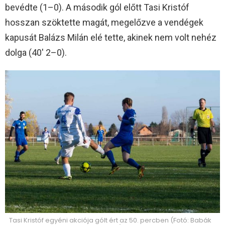
bevédte (1–0). A második gól előtt Tasi Kristóf
hosszan szöktette magát, megelőzve a vendégek
kapusát Balázs Milán elé tette, akinek nem volt nehéz
dolga (40′ 2–0).
Tasi Kristóf egyéni akciója gólt ért az 50. percben (Fotó: Babák