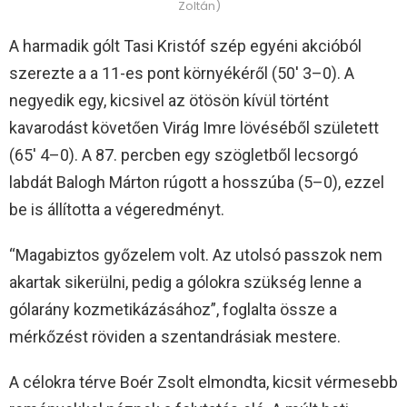
Zoltán)
A harmadik gólt Tasi Kristóf szép egyéni akcióból
szerezte a a 11-es pont környékéről (50′ 3–0). A
negyedik egy, kicsivel az ötösön kívül történt
kavarodást követően Virág Imre lövéséből született
(65′ 4–0). A 87. percben egy szögletből lecsorgó
labdát Balogh Márton rúgott a hosszúba (5–0), ezzel
be is állította a végeredményt.
“Magabiztos győzelem volt. Az utolsó passzok nem
akartak sikerülni, pedig a gólokra szükség lenne a
gólarány kozmetikázásához”, foglalta össze a
mérkőzést röviden a szentandrásiak mestere.
A célokra térve Boér Zsolt elmondta, kicsit vérmesebb