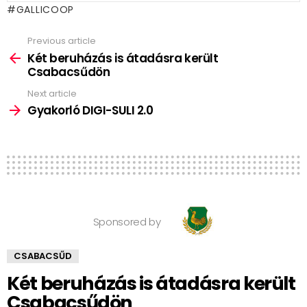
GALLICOOP
Previous article
See
more
Két beruházás is átadásra került
Csabacsűdön
Next article
Gyakorló DIGI-SULI 2.0
Sponsored by
CSABACSŰD
Két beruházás is átadásra került
Csabacsűdön