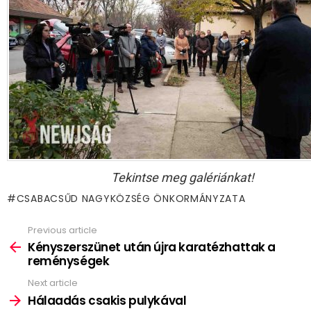
Tekintse meg galériánkat!
CSABACSŰD NAGYKÖZSÉG ÖNKORMÁNYZATA
Previous article
See
more
Kényszerszünet után újra karatézhattak a
reménységek
Next article
Hálaadás csakis pulykával