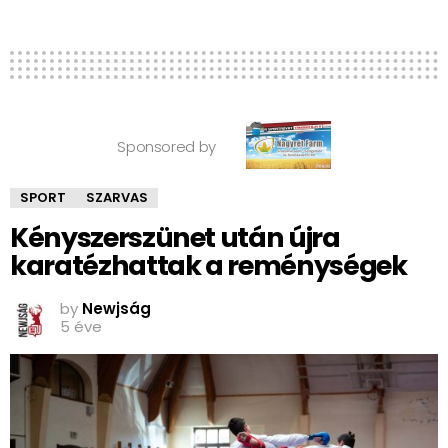
Sponsored by
SPORT
SZARVAS
Kényszerszünet után újra
karatézhattak a reménységek
by
Newjság
5 éve