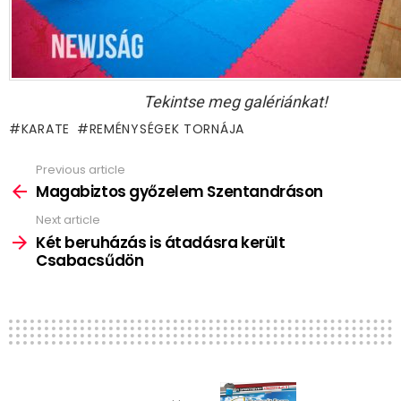
Tekintse meg galériánkat!
KARATE
REMÉNYSÉGEK TORNÁJA
Previous article
See
more
Magabiztos győzelem Szentandráson
Next article
Két beruházás is átadásra került
Csabacsűdön