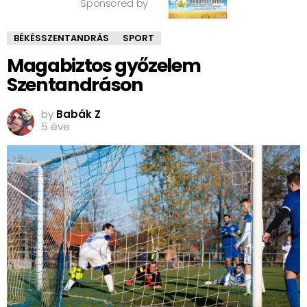
Sponsored by
BÉKÉSSZENTANDRÁS
SPORT
Magabiztos győzelem
Szentandráson
by
Babák Z
5 éve