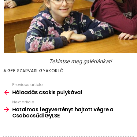
Tekintse meg galériánkat!
GFE SZARVASI GYAKORLÓ
Previous article
See
more
Hálaadás csakis pulykával
Next article
Hatalmas fegyvertényt hajtott végre a
Csabacsűdi GyLSE