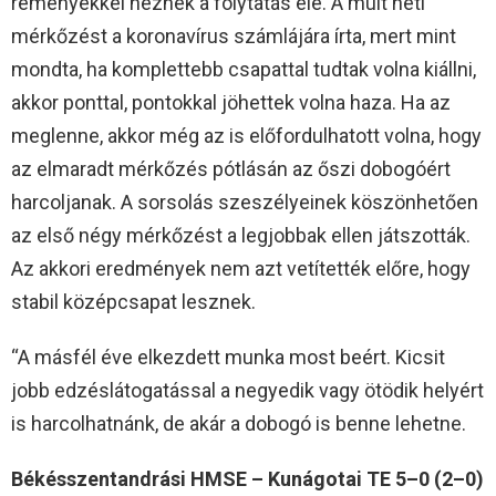
reményekkel néznek a folytatás elé. A múlt heti
mérkőzést a koronavírus számlájára írta, mert mint
mondta, ha komplettebb csapattal tudtak volna kiállni,
akkor ponttal, pontokkal jöhettek volna haza. Ha az
meglenne, akkor még az is előfordulhatott volna, hogy
az elmaradt mérkőzés pótlásán az őszi dobogóért
harcoljanak. A sorsolás szeszélyeinek köszönhetően
az első négy mérkőzést a legjobbak ellen játszották.
Az akkori eredmények nem azt vetítették előre, hogy
stabil középcsapat lesznek.
“A másfél éve elkezdett munka most beért. Kicsit
jobb edzéslátogatással a negyedik vagy ötödik helyért
is harcolhatnánk, de akár a dobogó is benne lehetne.
Békésszentandrási HMSE – Kunágotai TE 5–0 (2–0)