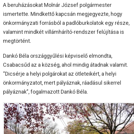
A beruházásokat Molnár József polgármester
ismertette. Mindkettő kapcsán megjegyezte, hogy
önkormányzati forrásból a padlóburkolatok egy része,
valamint mindkét villámhárító-rendszer felújítása is
megtörtént.
Dankó Béla országgyűlési képviselő elmondta,
Csabacsűd az a község, ahol mindig átadnak valamit.
“Dicsérje a helyi polgárokat az ötleteikért, a helyi
önkormányzatot, mert pályáznak, ráadásul sikerrel
pályáznak”, fogalmazott Dankó Béla.