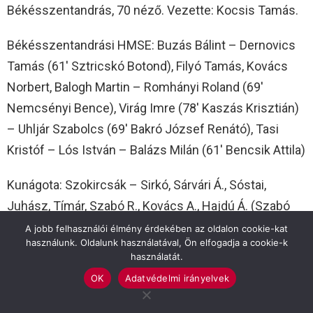
Békésszentandrás, 70 néző. Vezette: Kocsis Tamás.
Békésszentandrási HMSE: Buzás Bálint – Dernovics
Tamás (61′ Sztricskó Botond), Filyó Tamás, Kovács
Norbert, Balogh Martin – Romhányi Roland (69′
Nemcsényi Bence), Virág Imre (78′ Kaszás Krisztián)
– Uhljár Szabolcs (69′ Bakró József Renátó), Tasi
Kristóf – Lós István – Balázs Milán (61′ Bencsik Attila)
Kunágota: Szokircsák – Sirkó, Sárvári Á., Sóstai,
Juhász, Tímár, Szabó R., Kovács A., Hajdú Á. (Szabó
T.), Lakatos (Kiss Cs.), Sárvári M. (Balogh E.). Edző:
A jobb felhasználói élmény érdekében az oldalon cookie-kat
használunk. Oldalunk használatával, Ön elfogadja a cookie-k
Multyán Lajos.
használatát.
OK
Adatvédelmi irányelvek
Jók: Virág Imre, Filyó Tamás, Kovács Norbert, Tasi
Kristóf, Balogh Martin, ill. Szabó R., Sárvári Á.