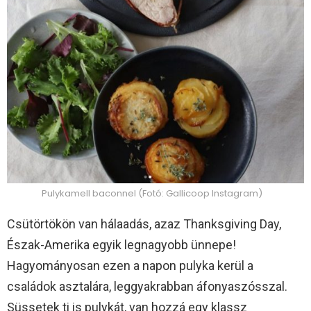
Pulykamell baconnel (Fotó: Gallicoop Instagram)
Csütörtökön van hálaadás, azaz Thanksgiving Day,
Észak-Amerika egyik legnagyobb ünnepe!
Hagyományosan ezen a napon pulyka kerül a
családok asztalára, leggyakrabban áfonyaszósszal.
Süssetek ti is pulykát, van hozzá egy klassz