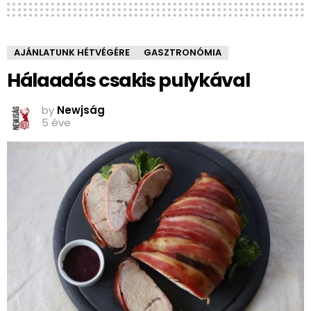
AJÁNLATUNK HÉTVÉGÉRE
GASZTRONÓMIA
Hálaadás csakis pulykával
by
Newjság
5 éve