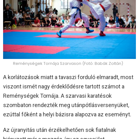
Reménységek Tornája Szarvason (Fotó: Babák Zoltán)
A korlátozások miatt a tavaszi forduló elmaradt, most
viszont ismét nagy érdeklődésre tartott számot a
Reménységek Tornája. A szarvasi karatésok
szombaton rendezték meg utánpótlásversenyüket,
ezúttal főként a helyi bázisra alapozva az eseményt.
Az újranyitás után érzékelhetően sok fiatalnak