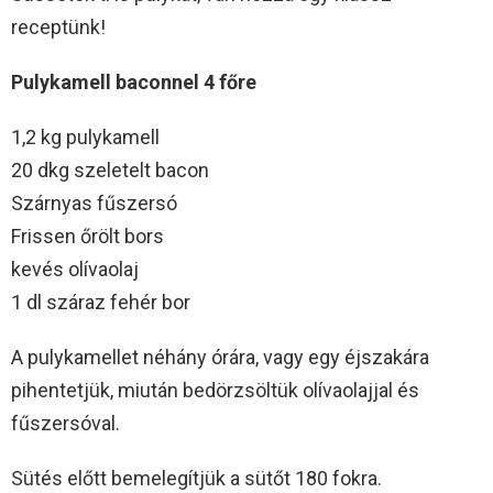
receptünk!
Pulykamell baconnel 4 főre
1,2 kg pulykamell
20 dkg szeletelt bacon
Szárnyas fűszersó
Frissen őrölt bors
kevés olívaolaj
1 dl száraz fehér bor
A pulykamellet néhány órára, vagy egy éjszakára
pihentetjük, miután bedörzsöltük olívaolajjal és
fűszersóval.
Sütés előtt bemelegítjük a sütőt 180 fokra.