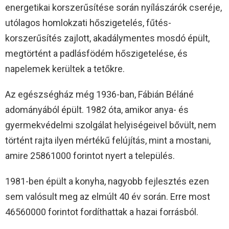
energetikai korszerűsítése során nyílászárók cseréje,
utólagos homlokzati hőszigetelés, fűtés-
korszerűsítés zajlott, akadálymentes mosdó épült,
megtörtént a padlásfödém hőszigetelése, és
napelemek kerültek a tetőkre.
Az egészségház még 1936-ban, Fábián Béláné
adományából épült. 1982 óta, amikor anya- és
gyermekvédelmi szolgálat helyiségeivel bővült, nem
történt rajta ilyen mértékű felújítás, mint a mostani,
amire 25861000 forintot nyert a település.
1981-ben épült a konyha, nagyobb fejlesztés ezen
sem valósult meg az elmúlt 40 év során. Erre most
46560000 forintot fordíthattak a hazai forrásból.