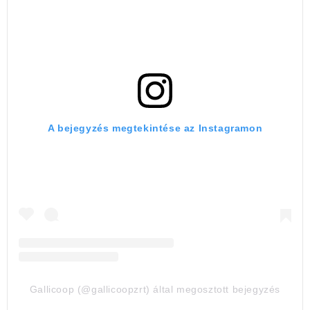
A bejegyzés megtekintése az Instagramon
Gallicoop (@gallicoopzrt) által megosztott bejegyzés