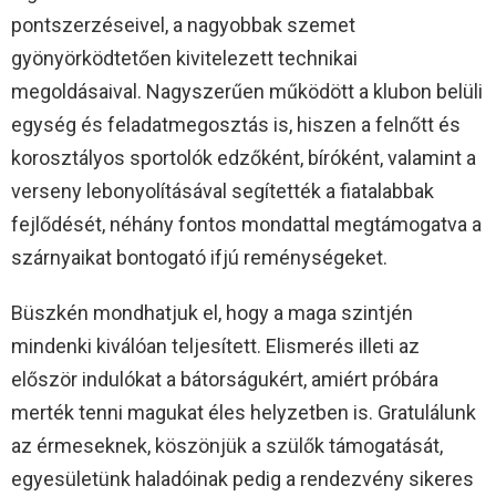
pontszerzéseivel, a nagyobbak szemet
gyönyörködtetően kivitelezett technikai
megoldásaival. Nagyszerűen működött a klubon belüli
egység és feladatmegosztás is, hiszen a felnőtt és
korosztályos sportolók edzőként, bíróként, valamint a
verseny lebonyolításával segítették a fiatalabbak
fejlődését, néhány fontos mondattal megtámogatva a
szárnyaikat bontogató ifjú reménységeket.
Büszkén mondhatjuk el, hogy a maga szintjén
mindenki kiválóan teljesített. Elismerés illeti az
először indulókat a bátorságukért, amiért próbára
merték tenni magukat éles helyzetben is. Gratulálunk
az érmeseknek, köszönjük a szülők támogatását,
egyesületünk haladóinak pedig a rendezvény sikeres