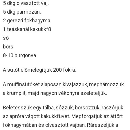
5 dkg olvasztott vaj,
5 dkg parmezán,
2 gerezd fokhagyma
1 teáskanál kakukkfű
só
bors
8-10 burgonya
A sütőt előmelegítjük 200 fokra.
A muffinsütőket alaposan kivajazzuk, meghámozzuk
a krumplit, majd nagyon vékonyra szeleteljük.
Beletesszük egy tálba, sózzuk, borsozzuk, rászórjuk
az apróra vágott kakukkfüvet. Megforgatjuk az áttört
fokhagymában és olvasztott vajban. Ráreszeljük a