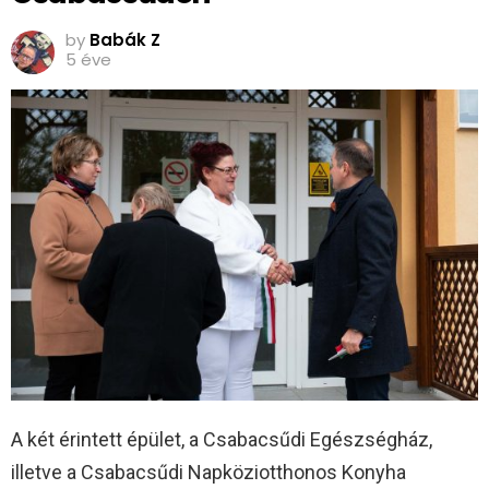
by
Babák Z
5 éve
A két érintett épület, a Csabacsűdi Egészségház,
illetve a Csabacsűdi Napköziotthonos Konyha