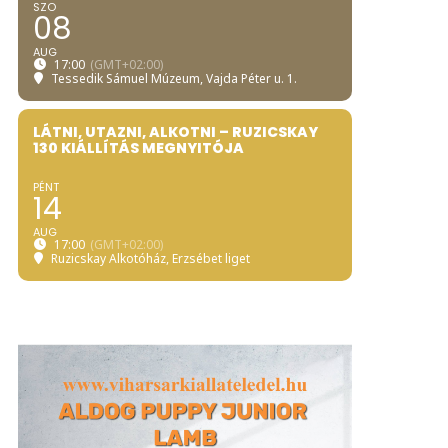
SZO
08
AUG
17:00
(GMT+02:00)
Tessedik Sámuel Múzeum
, Vajda Péter u. 1.
LÁTNI, UTAZNI, ALKOTNI – RUZICSKAY
130 KIÁLLÍTÁS MEGNYITÓJA
PÉNT
14
AUG
17:00
(GMT+02:00)
Ruzicskay Alkotóház
, Erzsébet liget