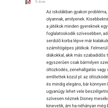
5 éve
Az iskolákban gyakori probléma,
olyannak, amilyenek. Kisebbekné
a játékok minden gyereknek egya
foglalatoskodik szívesebben, add
serdülő korba lépve már kialakul
számítógépes játékok. Felmerül 
diákokkal, akik más szabadidős t
egyszerűen csak bármilyen szem
öltözködés, zenehallgatás vag
említettek közül pl: az öltözköd
és mindig elegáns, bár könnyen k
ugyanúgy lehet vele beszélgetni,
szívesen néznek Disney meséket, 
kinevetik, ám ha néhányan még 