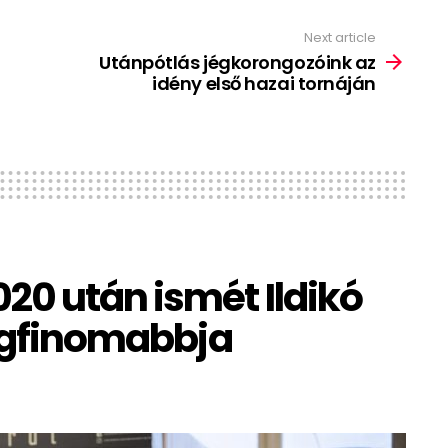
Next article
Utánpótlás jégkorongozóink az
idény első hazai tornáján
20 után ismét Ildikó
legfinomabbja