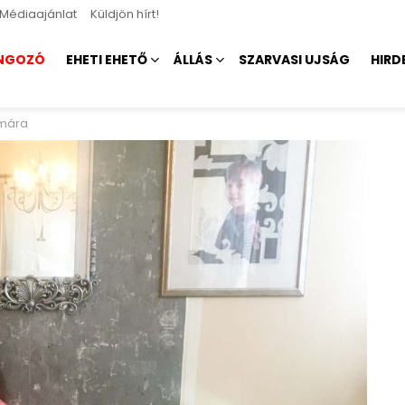
Médiaajánlat
Küldjön hírt!
NGOZÓ
EHETI EHETŐ
ÁLLÁS
SZARVASI UJSÁG
HIRD
émára