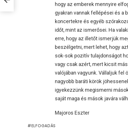
abbja
hogy az emberek mennyire elfog
gyakran vannak fellépései és a b
koncertekre és egyéb szórakozó 
időt, mint az ismerősei. Ha vala
erre, hogy az illetőt ismerjük m
beszélgetni, mert lehet, hogy a
sok-sok pozitív tulajdonságot ho
vagy csak azért, mert kicsit más
valójában vagyunk. Vállaljuk fel
nagyobb baráti körök jöhessene
igyekezzünk megismerni másokat
saját maga és mások javára válh
Majoros Eszter
ELFOGADÁS