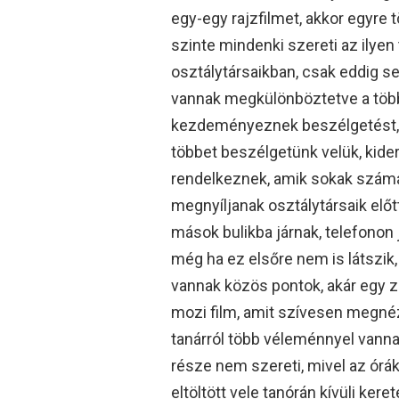
egy-egy rajzfilmet, akkor egyre 
szinte mindenki szereti az ilye
osztálytársaikban, csak eddig se
vannak megkülönböztetve a több
kezdeményeznek beszélgetést, p
többet beszélgetünk velük, kide
rendelkeznek, amik sokak számá
megnyíljanak osztálytársaik előt
mások bulikba járnak, telefonon 
még ha ez elsőre nem is látszik, 
vannak közös pontok, akár egy ze
mozi film, amit szívesen megné
tanárról több véleménnyel vanna
része nem szereti, mivel az órák
eltöltött vele tanórán kívüli ker