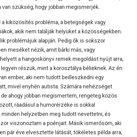
ra van szükség, hogy jobban megismerjék.
l a kiközösítés probléma, a betegségek vagy
iákok, akik nem találják helyüket a közösségekben.
lik problémájuk alapján. Pedig ők is sokszor
en meséket nézik, amit bárki más, vagy
 helyett a hangoskönyv remek megoldást nyújt arra,
egyen részük, mint a korosztálya bélieknek. Az én
lyan ember, aki nem tudott beilleszkedni egy
t, mivel enyhén autista. Számára nehézséget
let, de ahogy jobban megismertem, rengeteg közös
ékozott, ráadásul a humorérzéke is sokkal
é, minden helyzetben meg tudott nevettetni, és
szor viszonoztam a poénjait. Másik ismerősöm, aki
 pár éve elvesztette látását, tökéletes példa arra,