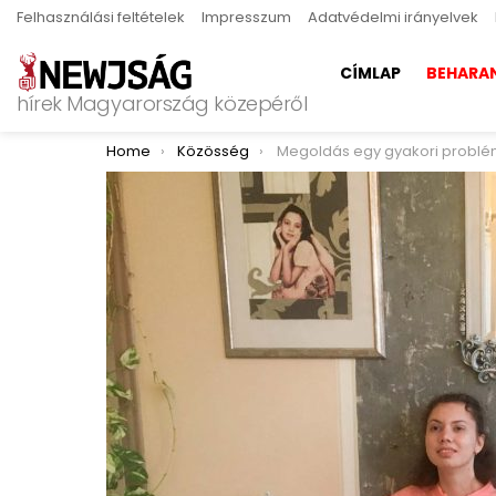
Felhasználási feltételek
Impresszum
Adatvédelmi irányelvek
CÍMLAP
BEHARA
hírek Magyarország közepéről
You are here:
Home
Közösség
Megoldás egy gyakori probl