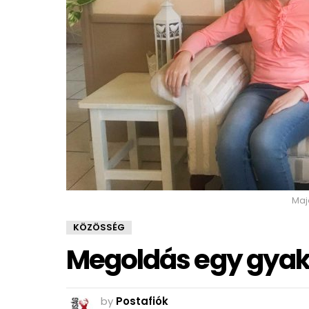
Maj
KÖZÖSSÉG
Megoldás egy gyak
by
Postafiók