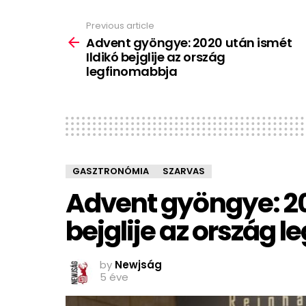
Previous article
See
more
Advent gyöngye: 2020 után ismét
Ildikó bejglije az ország
legfinomabbja
GASZTRONÓMIA
SZARVAS
Advent gyöngye: 20
bejglije az ország 
by
Newjság
5 éve