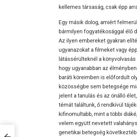
kellemes társaság, csak épp ar
Egy másik dolog, amiért felmerü
bármilyen fogyatékosággal élő d
Az ilyen embereket gyakran elíté
ugyanazokat a filmeket vagy épp
látássérülteknél a könyvolvasás
hogy ugyanabban az élményben l
baráti köreimben is előfordult o
közösségbe sem betegsége miat
jelent a tanulás és az önálló é
témát találtunk, ő rendkívül táj
kifinomultabb, mint a többi diák
velem együtt nevetett valahány
genetikai betegség következtében