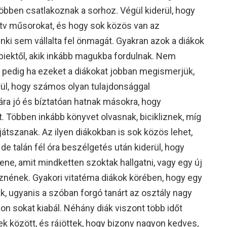
többen csatlakoznak a sorhoz. Végül kiderül, hogy
n tv műsorokat, és hogy sok közös van az
nki sem vállalta fel önmagát. Gyakran azok a diákok
iektől, akik inkább magukba fordulnak. Nem
edig ha ezeket a diákokat jobban megismerjük,
rül, hogy számos olyan tulajdonsággal
ra jó és bíztatóan hatnak másokra, hogy
t. Többen inkább könyvet olvasnak, bicikliznek, míg
játszanak. Az ilyen diákokban is sok közös lehet,
de talán fél óra beszélgetés után kiderül, hogy
ne, amit mindketten szoktak hallgatni, vagy egy új
znének. Gyakori vitatéma diákok körében, hogy egy
k, ugyanis a szóban forgó tanárt az osztály nagy
on sokat kiabál. Néhány diák viszont több időt
etek között, és rájöttek, hogy bizony nagyon kedves,