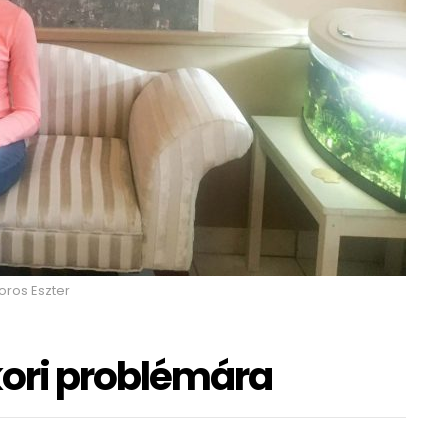
oros Eszter
ori problémára