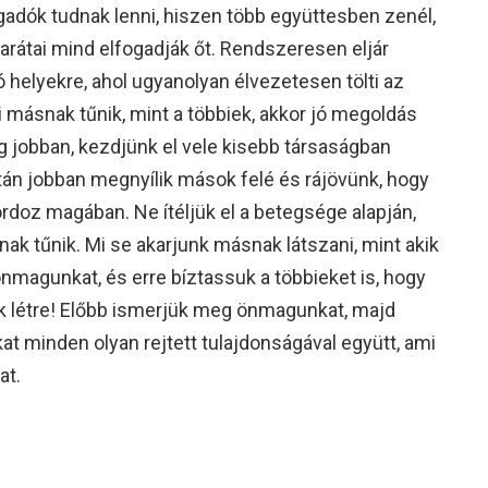
adók tudnak lenni, hiszen több együttesben zenél,
arátai mind elfogadják őt. Rendszeresen eljár
helyekre, ahol ugyanolyan élvezetesen tölti az
ki másnak tűnik, mint a többiek, akkor jó megoldás
eg jobban, kezdjünk el vele kisebb társaságban
ztán jobban megnyílik mások felé és rájövünk, hogy
rdoz magában. Ne ítéljük el a betegsége alapján,
nak tűnik. Mi se akarjunk másnak látszani, mint akik
 önmagunkat, és erre bíztassuk a többieket is, hogy
k létre! Előbb ismerjük meg önmagunkat, majd
 minden olyan rejtett tulajdonságával együtt, ami
at.