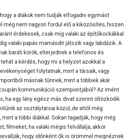
 hogy a diákok nem tudják elfogadni egymást
l még nem nagyon fordul elő a kiközösítés, hiszen
ránt érdekesek, csak míg valaki az építőkockákkal
ig valaki papás mamásdit játszik vagy labdázik. A
nak baráti körök, elterjednek a telefonos és
tehát a kérdés, hogy mi a helyzet azokkal a
evékenységet folytatnak, mint a társaik, vagy
pontból másnak tűnnek, mint a többiek akár
y csupán kommunikáció szempontjából? Az imént
és, ha egy lány egész más divat szerint öltözködik
itűnik az osztálytársai közül, de attól még
 mint a többi diákkal. Sokan tagadják, hogy még
filmeket, ha valaki mégis felvállalja, akkor
bevallják, hogy időnként ők is örömmel megnéznek