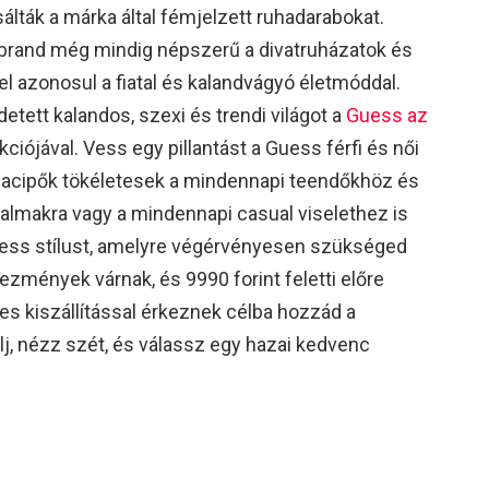
lták a márka által fémjelzett ruhadarabokat.
brand még mindig népszerű a divatruházatok és
gel azonosul a fiatal és kalandvágyó életmóddal.
etett kalandos, szexi és trendi világot a
Guess az
ekciójával. Vess egy pillantást a Guess férfi és női
rnacipők tökéletesek a mindennapi teendőkhöz és
kalmakra vagy a mindennapi casual viselethez is
uess stílust, amelyre végérvényesen szükséged
vezmények várnak, és 9990 forint feletti előre
es kiszállítással érkeznek célba hozzád a
lj, nézz szét, és válassz egy hazai kedvenc