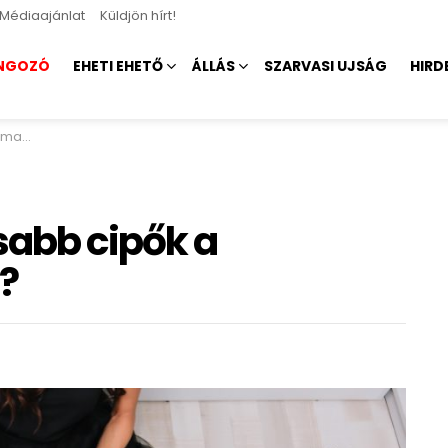
Médiaajánlat
Küldjön hírt!
NGOZÓ
EHETI EHETŐ
ÁLLÁS
SZARVASI UJSÁG
HIRD
ében?
sabb cipők a
?