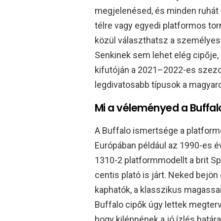
megjelenésed, és minden ruhát e
télre vagy egyedi platformos to
közül választhatsz a személyes 
Senkinek sem lehet elég cipője, 
kifutóján a 2021–2022-es szezon
legdivatosabb típusok a magyar
Mi a véleményed a Buffal
A Buffalo ismertsége a platform
Európában például az 1990-es év
1310-2 platformmodellt a brit Sp
centis plató is járt. Neked bejön
kaphatók, a klasszikus magassar
Buffalo cipők úgy lettek megter
hogy kilépnének a jó ízlés határa