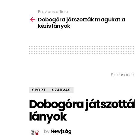
Previous article
See
more
Dobogóra játszották magukat a
kézis lányok
Sponsored
SPORT
SZARVAS
Dobogóra játszottá
lányok
by
Newjság