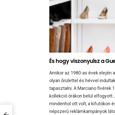
És hogy viszonyulsz a Gu
Amikor az 1980-as évek elején a
olyan őrülettel és hévvel indult
tapasztalni. A Marciano fivérek
kollekció órákon belül elfogyott
mindenhol ott volt, a kifutókon é
népszerű reklámkampányok láts
ézis