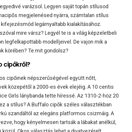
gyedivé varázsol. Legyen saját topán stílusod
rnacipős megjelenésed nyárra, számtalan stílus
kifejezésmód legárnyaltabb kialakításához.
szóval mire vársz? Legyél te is a világ képzeletbeli
 legfelkapottabb modelljeivel. De vajon mik a
ok körében? Te mit gondolsz?
o cipőkről?
os cipőinek népszerűségével együtt nőtt,
ek közepétől a 2000-es évek elejéig. A 10 centis
ice Girls lánybanda tette híressé. Az 1310-2-höz 20
 ez a stílus? A Buffalo cipők széles választékban
kú szandáltól az elegáns platformos csizmáig. A
vezve, hogy kényelmesen tartsák a lábakat anélkül,
i közül. Okos választás lehet a divatvezérelt