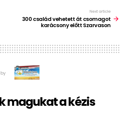
Next article
300 család vehetett át csomagot
karácsony előtt Szarvason
 by
k magukat a kézis