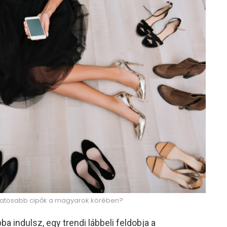
vatosabb cipők a magyarok körében?
a indulsz, egy trendi lábbeli feldobja a