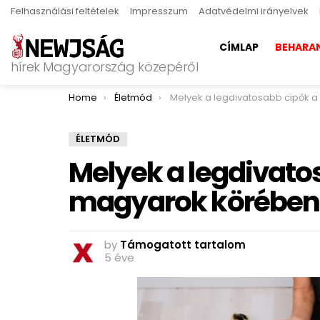
Felhasználási feltételek
Impresszum
Adatvédelmi irányelvek
CÍMLAP
BEHARA
hírek Magyarország közepéről
You are here:
Home
Életmód
Melyek a legdivatosabb cipők a magyarok kör
ÉLETMÓD
Melyek a legdivato
magyarok körében
by
Támogatott tartalom
5 éve