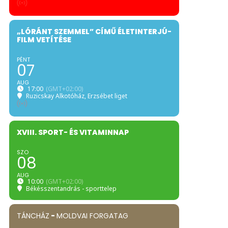
„LÓRÁNT SZEMMEL” CÍMŰ ÉLETINTERJÚ-
FILM VETÍTÉSE
PÉNT
07
AUG
17:00
(GMT+02:00)
Ruzicskay Alkotóház
, Erzsébet liget
XVIII. SPORT- ÉS VITAMINNAP
SZO
08
AUG
10:00
(GMT+02:00)
Békésszentandrás - sporttelep
TÁNCHÁZ
-
MOLDVAI FORGATAG