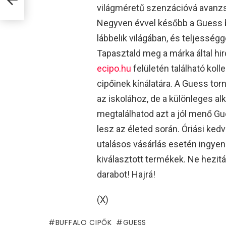
világméretű szenzációvá avanzsá
Negyven évvel később a Guess 
lábbelik világában, és teljesség
Tapasztald meg a márka által hird
ecipo.hu
felületén található koll
cipőinek kínálatára. A Guess to
az iskolához, de a különleges al
megtalálhatod azt a jól menő G
lesz az életed során. Óriási ked
utalásos vásárlás esetén ingyen
kiválasztott termékek. Ne hezitá
darabot! Hajrá!
(X)
BUFFALO CIPŐK
GUESS