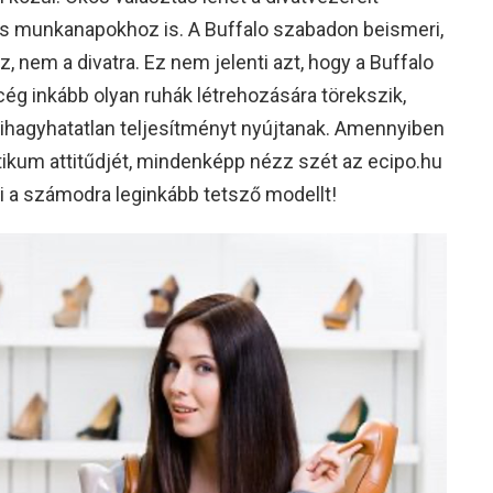
s munkanapokhoz is. A Buffalo szabadon beismeri,
, nem a divatra. Ez nem jelenti azt, hogy a Buffalo
 cég inkább olyan ruhák létrehozására törekszik,
ihagyhatatlan teljesítményt nyújtanak. Amennyiben
ktikum attitűdjét, mindenképp nézz szét az ecipo.hu
ki a számodra leginkább tetsző modellt!