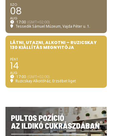
SZO
08
AUG
17:00
(GMT+02:00)
Tessedik Sámuel Múzeum
, Vajda Péter u. 1.
LÁTNI, UTAZNI, ALKOTNI – RUZICSKAY
130 KIÁLLÍTÁS MEGNYITÓJA
PÉNT
14
AUG
17:00
(GMT+02:00)
Ruzicskay Alkotóház
, Erzsébet liget