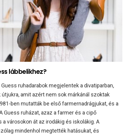
ess lábbelikhez?
 Guess ruhadarabok megjelentek a divatiparban,
ak útjukra, amit azért nem sok márkánál szoktak
 1981-ben mutatták be első farmernadrágjukat, és a
. A Guess ruházat, azaz a farmer és a cipő
s a városokon át az irodákig és iskolákig. A
zólag mindenhol megtették hatásukat, és