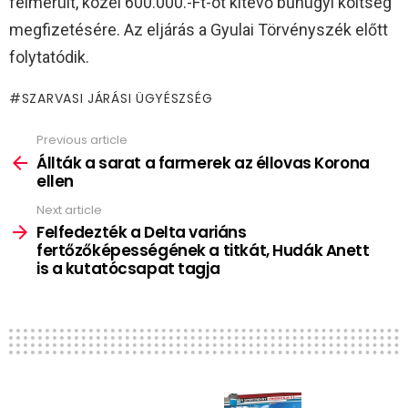
felmerült, közel 600.000.-Ft-ot kitevő bűnügyi költség
megfizetésére. Az eljárás a Gyulai Törvényszék előtt
folytatódik.
SZARVASI JÁRÁSI ÜGYÉSZSÉG
Previous article
See
more
Állták a sarat a farmerek az éllovas Korona
ellen
Next article
Felfedezték a Delta variáns
fertőzőképességének a titkát, Hudák Anett
is a kutatócsapat tagja