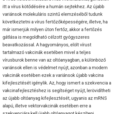
itt a vírus kötődésére a humán sejtekhez. Az újabb
variánsok molekuláris szintű elemzéséből tudunk
következtetni a vírus fertőzőképességére, illetve, ha
már ismerjük milyen úton fertőz, akkor a fertőzés
gátlása is megoldható célzott gyógyszeres
beavatkozással. A hagyományos, elölt vírust
tartalmazó vakcinák esetében mivel a teljes
vírusburok benne van az oltóanyagban, a különböző
variánsok ellen is védelmet nyújt, azonban a modern
vakcinák esetében ezek a variánsok újabb vakcina
kifejlesztését igénylik. Az, hogy ismert a szekvencia a
vakcinafejlesztéshez is segítséget nyújt, lerövidítheti
az újabb oltóanyag kifejlesztését, ugyanis az mRNS
alapú, illetve vektorvakcinák esetében erre a
szekvenciára kell újabb oltóanyagot készíteni.