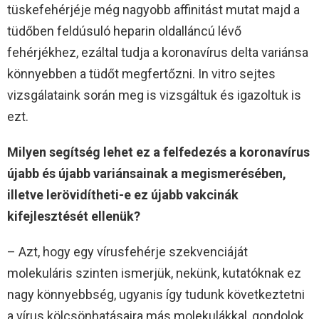
tüskefehérjéje még nagyobb affinitást mutat majd a
tüdőben feldúsuló heparin oldalláncú lévő
fehérjékhez, ezáltal tudja a koronavírus delta variánsa
könnyebben a tüdőt megfertőzni. In vitro sejtes
vizsgálataink során meg is vizsgáltuk és igazoltuk is
ezt.
Milyen segítség lehet ez a felfedezés a koronavírus
újabb és újabb variánsainak a megismerésében,
illetve lerövidítheti-e ez újabb vakcinák
kifejlesztését ellenük?
– Azt, hogy egy vírusfehérje szekvenciáját
molekuláris szinten ismerjük, nekünk, kutatóknak ez
nagy könnyebbség, ugyanis így tudunk következtetni
a vírus kölcsönhatásaira más molekulákkal, gondolok