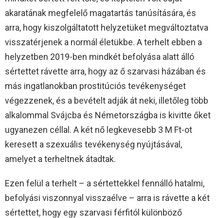
akaratának megfelelő magatartás tanúsítására, és
arra, hogy kiszolgáltatott helyzetüket megváltoztatva
visszatérjenek a normál életükbe. A terhelt ebben a
helyzetben 2019-ben mindkét befolyása alatt álló
sértettet rávette arra, hogy az ő szarvasi házában és
más ingatlanokban prostitúciós tevékenységet
végezzenek, és a bevételt adják át neki, illetőleg több
alkalommal Svájcba és Németországba is kivitte őket
ugyanezen céllal. A két nő legkevesebb 3 M Ft-ot
keresett a szexuális tevékenység nyújtásával,
amelyet a terheltnek átadtak.
Ezen felül a terhelt – a sértettekkel fennálló hatalmi,
befolyási viszonnyal visszaélve – arra is rávette a két
sértettet, hogy egy szarvasi férfitól különböző