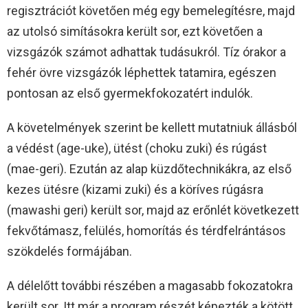
regisztrációt követően még egy bemelegítésre, majd
az utolsó simításokra került sor, ezt követően a
vizsgázók számot adhattak tudásukról. Tíz órakor a
fehér övre vizsgázók léphettek tatamira, egészen
pontosan az első gyermekfokozatért indulók.
A követelmények szerint be kellett mutatniuk állásból
a védést (age-uke), ütést (choku zuki) és rúgást
(mae-geri). Ezután az alap küzdőtechnikákra, az első
kezes ütésre (kizami zuki) és a köríves rúgásra
(mawashi geri) került sor, majd az erőnlét következett
fekvőtámasz, felülés, homorítás és térdfelrántásos
szökdelés formájában.
A délelőtt további részében a magasabb fokozatokra
került sor. Itt már a program részét képezték a kötött