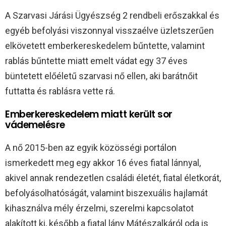
A Szarvasi Járási Ügyészség 2 rendbeli erőszakkal és
egyéb befolyási viszonnyal visszaélve üzletszerűen
elkövetett emberkereskedelem bűntette, valamint
rablás bűntette miatt emelt vádat egy 37 éves
büntetett előéletű szarvasi nő ellen, aki barátnőit
futtatta és rablásra vette rá.
Emberkereskedelem miatt került sor
vádemelésre
A nő 2015-ben az egyik közösségi portálon
ismerkedett meg egy akkor 16 éves fiatal lánnyal,
akivel annak rendezetlen családi életét, fiatal életkorát,
befolyásolhatóságát, valamint biszexuális hajlamát
kihasználva mély érzelmi, szerelmi kapcsolatot
alakított ki, később a fiatal lány Mátészalkáról oda is