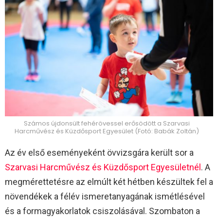
Számos újdonsült fehérövessel erősödött a Szarvasi
Harcművész és Küzdősport Egyesület (Fotó: Babák Zoltán)
Az év első eseményeként övvizsgára került sor a
Szarvasi Harcművész és Küzdősport Egyesületnél
. A
megmérettetésre az elmúlt két hétben készültek fel a
növendékek a félév ismeretanyagának ismétlésével
és a formagyakorlatok csiszolásával. Szombaton a