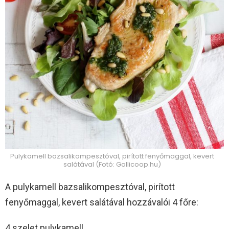
Pulykamell bazsalikompesztóval, pirított fenyőmaggal, kevert
salátával (Fotó: Gallicoop.hu)
A pulykamell bazsalikompesztóval, pirított
fenyőmaggal, kevert salátával hozzávalói 4 főre:
4 szelet pulykamell