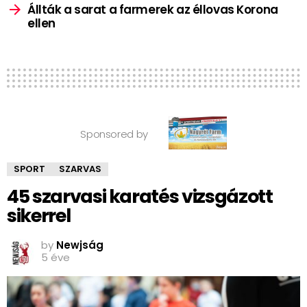
Állták a sarat a farmerek az éllovas Korona
ellen
Sponsored by
SPORT
SZARVAS
45 szarvasi karatés vizsgázott
sikerrel
by
Newjság
5 éve