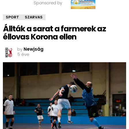
Sponsored by
SPORT
SZARVAS
Állták a sarat a farmerek az
éllovas Korona ellen
by
Newjság
5 éve