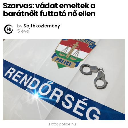
Szarvas: vádat emeltek a
barátnőit futtató nő ellen
by
Sajtóközlemény
5 éve
Fotó: police.hu