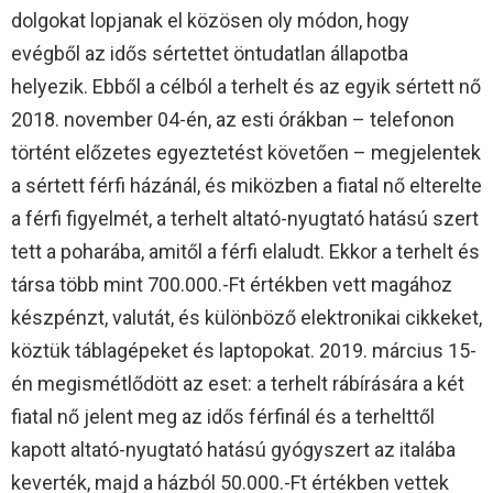
dolgokat lopjanak el közösen oly módon, hogy
evégből az idős sértettet öntudatlan állapotba
helyezik. Ebből a célból a terhelt és az egyik sértett nő
2018. november 04-én, az esti órákban – telefonon
történt előzetes egyeztetést követően – megjelentek
a sértett férfi házánál, és miközben a fiatal nő elterelte
a férfi figyelmét, a terhelt altató-nyugtató hatású szert
tett a poharába, amitől a férfi elaludt. Ekkor a terhelt és
társa több mint 700.000.-Ft értékben vett magához
készpénzt, valutát, és különböző elektronikai cikkeket,
köztük táblagépeket és laptopokat. 2019. március 15-
én megismétlődött az eset: a terhelt rábírására a két
fiatal nő jelent meg az idős férfinál és a terhelttől
kapott altató-nyugtató hatású gyógyszert az italába
keverték, majd a házból 50.000.-Ft értékben vettek