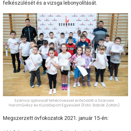
felkészülését és a vizsga lebonyolítását.
Számos újdonsült fehérövessel erősödött a Szarvasi
Harcművész és Küzdősport Egyesület (Fotó: Babák Zoltán)
Megszerzett övfokozatok 2021. január 15-én: