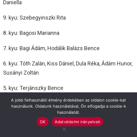
Daniella
9. kyu: Szebegyinszki Rita
8. kyu: Bagosi Marianna
7. kyu: Bagi Ádám, Hodálik Balázs Bence
6. kyu: Tóth Zalán, Kiss Dániel, Dula Réka, Ádám Hunor,
Susányi Zoltán
5. kyu: Terjánszky Bence
A jobb felhasználói élmény érdekében az oldalon cookie-kat
2. kyu: Kemény Ákos, Ruzsinszki Balázs
használunk. Oldalunk használatával, Ön elfogadja a cookie-k
használatát.
OK
Adatvédelmi irányelvek