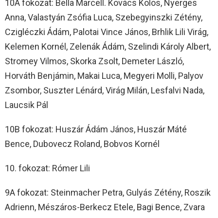
10A fokozat: Bella Marcell. Kovács Kolos, Nyerges
Anna, Valastyán Zsófia Luca, Szebegyinszki Zétény,
Czigléczki Ádám, Palotai Vince János, Brhlik Lili Virág,
Kelemen Kornél, Zelenák Ádám, Szelindi Károly Albert,
Stromey Vilmos, Skorka Zsolt, Demeter László,
Horváth Benjámin, Makai Luca, Megyeri Molli, Palyov
Zsombor, Suszter Lénárd, Virág Milán, Lesfalvi Nada,
Laucsik Pál
10B fokozat: Huszár Ádám János, Huszár Máté
Bence, Dubovecz Roland, Bobvos Kornél
10. fokozat: Rómer Lili
9A fokozat: Steinmacher Petra, Gulyás Zétény, Roszik
Adrienn, Mészáros-Berkecz Etele, Bagi Bence, Zvara