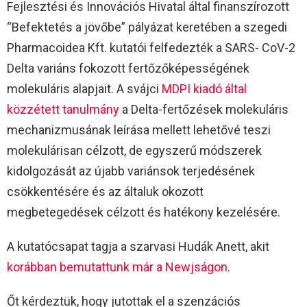
Fejlesztési és Innovációs Hivatal által finanszírozott
“Befektetés a jövőbe” pályázat keretében a szegedi
Pharmacoidea Kft. kutatói felfedezték a SARS- CoV-2
Delta variáns fokozott fertőzőképességének
molekuláris alapjait. A svájci
MDPI kiadó által
közzétett tanulmány
a Delta-fertőzések molekuláris
mechanizmusának leírása mellett lehetővé teszi
molekulárisan célzott, de egyszerű módszerek
kidolgozását az újabb variánsok terjedésének
csökkentésére és az általuk okozott
megbetegedések célzott és hatékony kezelésére.
A kutatócsapat tagja a szarvasi Hudák Anett, akit
korábban bemutattunk már a Newjságon
.
Őt kérdeztük, hogy jutottak el a szenzációs