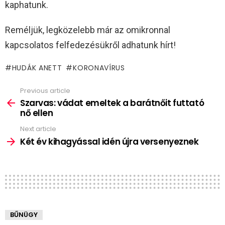
kaphatunk.
Reméljük, legközelebb már az omikronnal
kapcsolatos felfedezésükről adhatunk hírt!
HUDÁK ANETT
KORONAVÍRUS
Previous article
See
more
Szarvas: vádat emeltek a barátnőit futtató
nő ellen
Next article
Két év kihagyással idén újra versenyeznek
BŰNÜGY