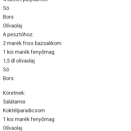
Só
Bors
Olívaolaj
A pesztóhoz:
2 marék friss bazsalikom
1 kis marék fenyőmag
1,5 dl olívaolaj
Só
Bors
Köretnek:
Salátamix
Koktélparadicsom
1 kis marék fenyőmag
Olívaolaj