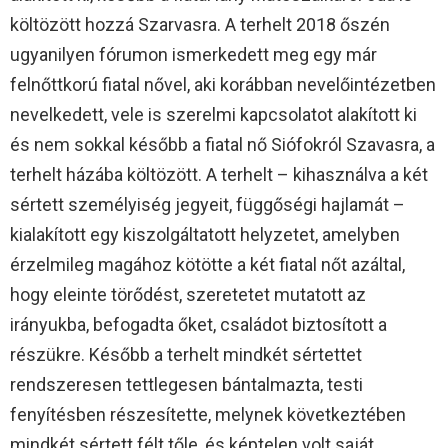
költözött hozzá Szarvasra. A terhelt 2018 őszén
ugyanilyen fórumon ismerkedett meg egy már
felnőttkorú fiatal nővel, aki korábban nevelőintézetben
nevelkedett, vele is szerelmi kapcsolatot alakított ki
és nem sokkal később a fiatal nő Siófokról Szavasra, a
terhelt házába költözött. A terhelt – kihasználva a két
sértett személyiség jegyeit, függőségi hajlamát –
kialakított egy kiszolgáltatott helyzetet, amelyben
érzelmileg magához kötötte a két fiatal nőt azáltal,
hogy eleinte törődést, szeretetet mutatott az
irányukba, befogadta őket, családot biztosított a
részükre. Később a terhelt mindkét sértettet
rendszeresen tettlegesen bántalmazta, testi
fenyítésben részesítette, melynek következtében
mindkét sértett félt tőle, és képtelen volt saját