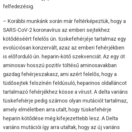
felfedezésig.
– Korábbi munkánk során már feltérképeztük, hogy a
SARS-CoV-2 koronavírus az emberi sejtekhez
kötődéséért felelős ún. tüskefehérjéje tartalmaz egy
evolúciósan konzervált, azaz az emberi fehérjékben
is előforduló ún. heparin-kötő szekvenciát. Az egy öt
aminosav hosszú pozitív töltésű aminosavakban
gazdag fehérjeszakasz, ami azért felelős, hogy a
tüdősejtek felszínén feldúsuló, heparinos oldalláncot
tartalmazó fehérjékhez kösse a vírust. A delta variáns
tüskefehérje pedig számos olyan mutációt tartalmaz,
amely elméletben arra utalt, hogy tüskefehérje
heparin kötődése még kifejezettebb lesz. A Delta
variáns mutációi így arra utaltak, hogy az új variáns