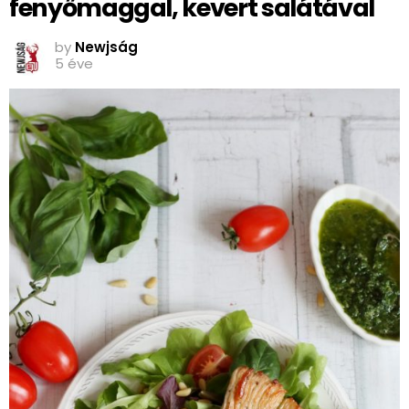
fenyőmaggal, kevert salátával
by
Newjság
5 éve