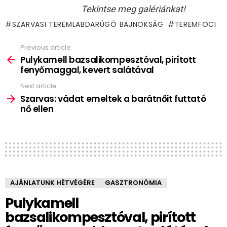
Tekintse meg galériánkat!
SZARVASI TEREMLABDARÚGÓ BAJNOKSÁG
TEREMFOCI
Previous article
See
more
Pulykamell bazsalikompesztóval, pirított
fenyőmaggal, kevert salátával
Next article
Szarvas: vádat emeltek a barátnőit futtató
nő ellen
AJÁNLATUNK HÉTVÉGÉRE
GASZTRONÓMIA
Pulykamell
bazsalikompesztóval, pirított