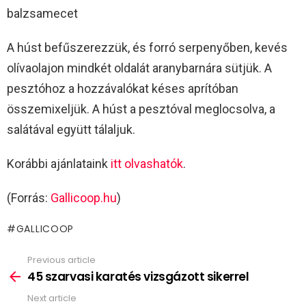
balzsamecet
A húst befűszerezzük, és forró serpenyőben, kevés
olívaolajon mindkét oldalát aranybarnára sütjük. A
pesztóhoz a hozzávalókat késes aprítóban
összemixeljük. A húst a pesztóval meglocsolva, a
salátával együtt tálaljuk.
Korábbi ajánlataink
itt olvashatók
.
(Forrás:
Gallicoop.hu
)
GALLICOOP
Previous article
See
more
45 szarvasi karatés vizsgázott sikerrel
Next article