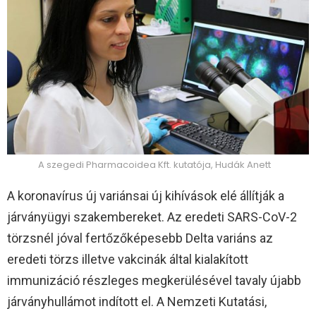
A szegedi Pharmacoidea Kft. kutatója, Hudák Anett
A koronavírus új variánsai új kihívások elé állítják a
járványügyi szakembereket. Az eredeti SARS-CoV-2
törzsnél jóval fertőzőképesebb Delta variáns az
eredeti törzs illetve vakcinák által kialakított
immunizáció részleges megkerülésével tavaly újabb
járványhullámot indított el. A Nemzeti Kutatási,