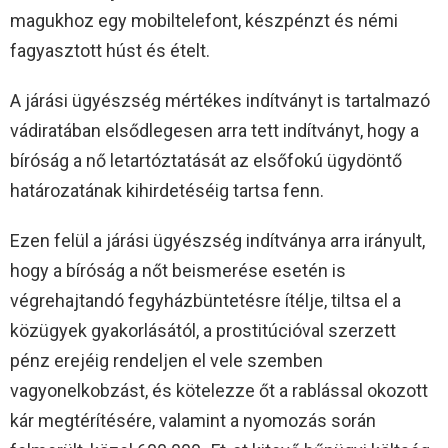
magukhoz egy mobiltelefont, készpénzt és némi
fagyasztott húst és ételt.
A járási ügyészség mértékes indítványt is tartalmazó
vádiratában elsődlegesen arra tett indítványt, hogy a
bíróság a nő letartóztatását az elsőfokú ügydöntő
határozatának kihirdetéséig tartsa fenn.
Ezen felül a járási ügyészség indítványa arra irányult,
hogy a bíróság a nőt beismerése esetén is
végrehajtandó fegyházbüntetésre ítélje, tiltsa el a
közügyek gyakorlásától, a prostitúcióval szerzett
pénz erejéig rendeljen el vele szemben
vagyonelkobzást, és kötelezze őt a rablással okozott
kár megtérítésére, valamint a nyomozás során