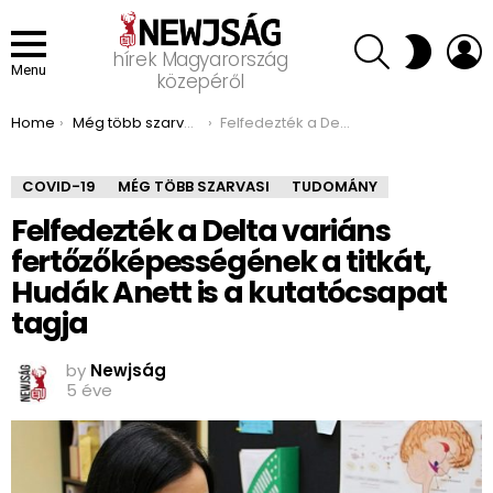
SEARCH
L
SWITCH
hírek Magyarország
SKIN
Menu
közepéről
You are here:
Home
Még több szarvasi
Felfedezték a Delta variáns fertőzőképességének a titkát, Hudák Anett is a kutatócsapat tagja
COVID-19
MÉG TÖBB SZARVASI
TUDOMÁNY
Felfedezték a Delta variáns
fertőzőképességének a titkát,
Hudák Anett is a kutatócsapat
tagja
by
Newjság
5 éve