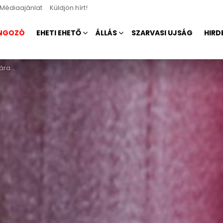
Médiaajánlat
Küldjön hírt!
NGOZÓ
EHETI EHETŐ
ÁLLÁS
SZARVASI UJSÁG
HIRD
rlóban