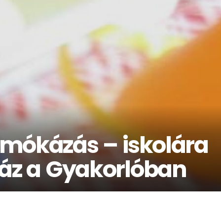
i mókázás – iskolára
ház a Gyakorlóban