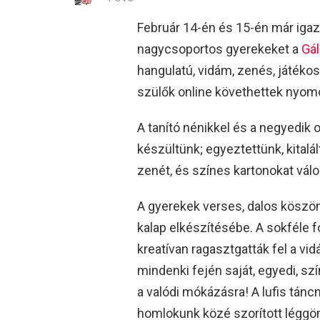
Február 14-én és 15-én már iga
nagycsoportos gyerekeket a
Gál
hangulatú, vidám, zenés, játéko
szülők online követhettek nyom
A tanító nénikkel és a negyedik 
készültünk; egyeztettünk, kitalá
zenét, és színes kartonokat válo
A gyerekek verses, dalos köszön
kalap elkészítésébe. A sokféle
kreatívan ragasztgatták fel a vi
mindenki fején saját, egyedi, sz
a valódi mókázásra! A lufis tánc
homlokunk közé szorított léggö