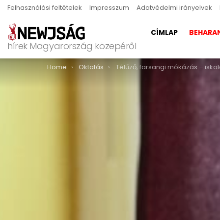
Felhasználási feltételek
Impresszum
Adatvédelmi irányelvek
CÍMLAP
BEHARA
hírek Magyarország közepéről
You are here:
Home
Oktatás
Télűző, farsangi mókázás – iskolára hangoló játszóház a Gyako