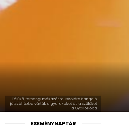
Télűző, farsangi mókázásra, iskolára hangoló
játszóházba várták a gyerekeket és a szülőket
a Gyakorlóba
ESEMÉNYNAPTÁR