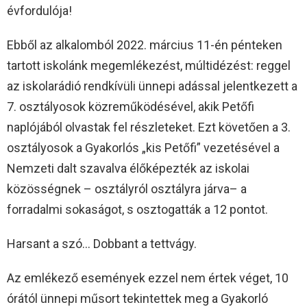
évfordulója!
Ebből az alkalomból 2022. március 11-én pénteken
tartott iskolánk megemlékezést, múltidézést: reggel
az iskolarádió rendkívüli ünnepi adással jelentkezett a
7. osztályosok közreműködésével, akik Petőfi
naplójából olvastak fel részleteket. Ezt követően a 3.
osztályosok a Gyakorlós „kis Petőfi” vezetésével a
Nemzeti dalt szavalva élőképezték az iskolai
közösségnek – osztályról osztályra járva– a
forradalmi sokaságot, s osztogatták a 12 pontot.
Harsant a szó… Dobbant a tettvágy.
Az emlékező események ezzel nem értek véget, 10
órától ünnepi műsort tekintettek meg a Gyakorló