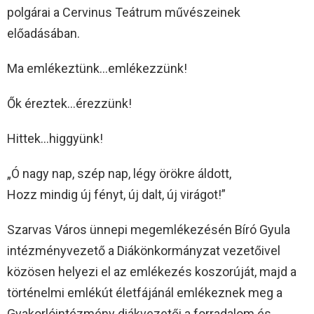
polgárai a Cervinus Teátrum művészeinek
előadásában.
Ma emlékeztünk…emlékezzünk!
Ők éreztek…érezzünk!
Hittek…higgyünk!
„Ó nagy nap, szép nap, légy örökre áldott,
Hozz mindig új fényt, új dalt, új virágot!”
Szarvas Város ünnepi megemlékezésén Bíró Gyula
intézményvezető a Diákönkormányzat vezetőivel
közösen helyezi el az emlékezés koszorúját, majd a
történelmi emlékút életfájánál emlékeznek meg a
Gyakorlóintézmény diákvezetői a forradalom és