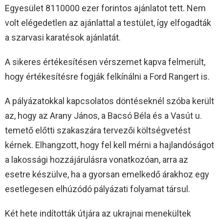
Egyesület 8110000 ezer forintos ajánlatot tett. Nem
volt elégedetlen az ajánlattal a testület, így elfogadták
a szarvasi karatésok ajánlatát.
A sikeres értékesítésen vérszemet kapva felmerült,
hogy értékesítésre fogják felkínálni a Ford Rangert is.
A pályázatokkal kapcsolatos döntéseknél szóba került
az, hogy az Arany János, a Bacsó Béla és a Vasút u.
temető előtti szakaszára tervezői költségvetést
kérnek. Elhangzott, hogy fel kell mérni a hajlandóságot
a lakossági hozzájárulásra vonatkozóan, arra az
esetre készülve, ha a gyorsan emelkedő árakhoz egy
esetlegesen elhúzódó pályázati folyamat társul.
Két hete indították útjára az ukrajnai menekültek