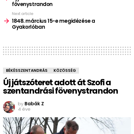
fövenystrandon
Next article
1848. március 15-e megidézése a
Gyakorlóban
BÉKÉSSZENTANDRÁS
KÖZÖSSÉG
Új játszóteret adott át Szofi a
szentandrási fövenystrandon
by
Babák Z
4 éve