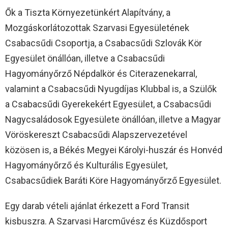
Ők a Tiszta Környezetünkért Alapítvány, a
Mozgáskorlátozottak Szarvasi Egyesületének
Csabacsűdi Csoportja, a Csabacsűdi Szlovák Kör
Egyesület önállóan, illetve a Csabacsűdi
Hagyományőrző Népdalkör és Citerazenekarral,
valamint a Csabacsűdi Nyugdíjas Klubbal is, a Szülők
a Csabacsűdi Gyerekekért Egyesület, a Csabacsűdi
Nagycsaládosok Egyesülete önállóan, illetve a Magyar
Vöröskereszt Csabacsűdi Alapszervezetével
közösen is, a Békés Megyei Károlyi-huszár és Honvéd
Hagyományőrző és Kulturális Egyesület,
Csabacsűdiek Baráti Köre Hagyományőrző Egyesület.
Egy darab vételi ajánlat érkezett a Ford Transit
kisbuszra. A Szarvasi Harcművész és Küzdősport