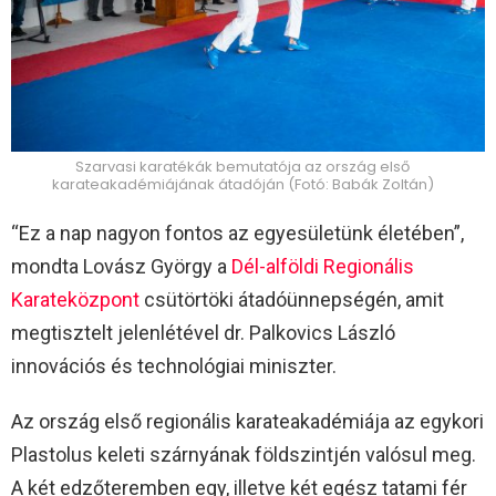
Szarvasi karatékák bemutatója az ország első
karateakadémiájának átadóján (Fotó: Babák Zoltán)
“Ez a nap nagyon fontos az egyesületünk életében”,
mondta Lovász György a
Dél-alföldi Regionális
Karateközpont
csütörtöki átadóünnepségén, amit
megtisztelt jelenlétével dr. Palkovics László
innovációs és technológiai miniszter.
Az ország első regionális karateakadémiája az egykori
Plastolus keleti szárnyának földszintjén valósul meg.
A két edzőteremben egy, illetve két egész tatami fér