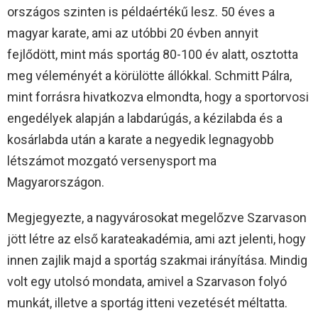
országos szinten is példaértékű lesz. 50 éves a
magyar karate, ami az utóbbi 20 évben annyit
fejlődött, mint más sportág 80-100 év alatt, osztotta
meg véleményét a körülötte állókkal. Schmitt Pálra,
mint forrásra hivatkozva elmondta, hogy a sportorvosi
engedélyek alapján a labdarúgás, a kézilabda és a
kosárlabda után a karate a negyedik legnagyobb
létszámot mozgató versenysport ma
Magyarországon.
Megjegyezte, a nagyvárosokat megelőzve Szarvason
jött létre az első karateakadémia, ami azt jelenti, hogy
innen zajlik majd a sportág szakmai irányítása. Mindig
volt egy utolsó mondata, amivel a Szarvason folyó
munkát, illetve a sportág itteni vezetését méltatta.