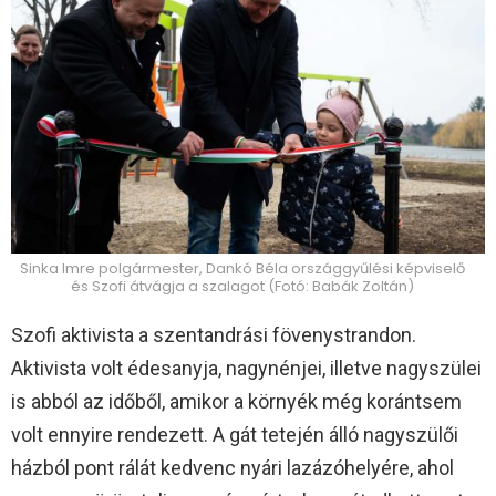
Sinka Imre polgármester, Dankó Béla országgyűlési képviselő
és Szofi átvágja a szalagot (Fotó: Babák Zoltán)
Szofi aktivista a szentandrási fövenystrandon.
Aktivista volt édesanyja, nagynénjei, illetve nagyszülei
is abból az időből, amikor a környék még korántsem
volt ennyire rendezett. A gát tetején álló nagyszülői
házból pont rálát kedvenc nyári lazázóhelyére, ahol