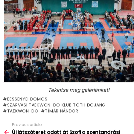
Tekintse meg galériánkat!
BESSENYEI DOMOS
SZARVASI TAEKWON-DO KLUB TÓTH DOJANG
TAEKWON-DO
TÍMÁR NÁNDOR
Previous article
See
more
Új játszóteret adott át Szofi a szentandrási