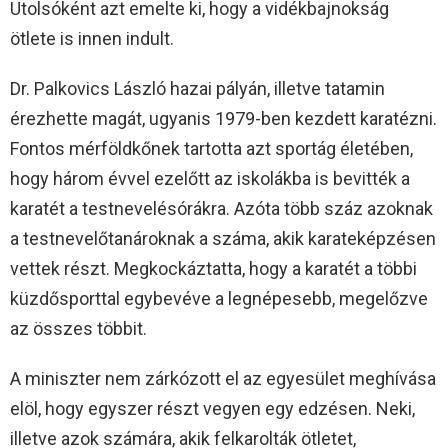
Utolsóként azt emelte ki, hogy a vidékbajnokság
ötlete is innen indult.
Dr. Palkovics László hazai pályán, illetve tatamin
érezhette magát, ugyanis 1979-ben kezdett karatézni.
Fontos mérföldkőnek tartotta azt sportág életében,
hogy három évvel ezelőtt az iskolákba is bevitték a
karatét a testnevelésórákra. Azóta több száz azoknak
a testnevelőtanároknak a száma, akik karateképzésen
vettek részt. Megkockáztatta, hogy a karatét a többi
küzdősporttal egybevéve a legnépesebb, megelőzve
az összes többit.
A miniszter nem zárkózott el az egyesület meghívása
elöl, hogy egyszer részt vegyen egy edzésen. Neki,
illetve azok számára, akik felkarolták ötletet,