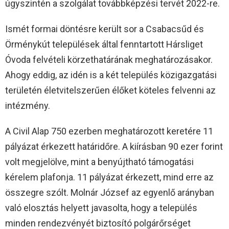
úgyszintén a szolgálat továbbképzési tervét 2022-re.
Ismét formai döntésre került sor a Csabacsűd és
Örménykút települések által fenntartott Hársliget
Óvoda felvételi körzethatárának meghatározásakor.
Ahogy eddig, az idén is a két település közigazgatási
területén életvitelszerűen élőket köteles felvenni az
intézmény.
A Civil Alap 750 ezerben meghatározott keretére 11
pályázat érkezett határidőre. A kiírásban 90 ezer forint
volt megjelölve, mint a benyújtható támogatási
kérelem plafonja. 11 pályázat érkezett, mind erre az
összegre szólt. Molnár József az egyenlő arányban
való elosztás helyett javasolta, hogy a település
minden rendezvényét biztosító polgárőrséget