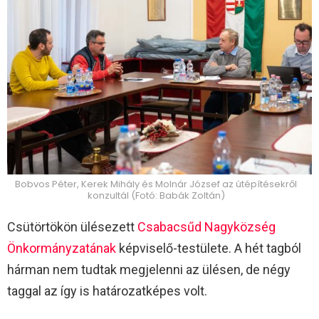
Bobvos Péter, Kerek Mihály és Molnár József az útépítésekről
konzultál (Fotó: Babák Zoltán)
Csütörtökön ülésezett
Csabacsűd Nagyközség
Önkormányzatának
képviselő-testülete. A hét tagból
hárman nem tudtak megjelenni az ülésen, de négy
taggal az így is határozatképes volt.