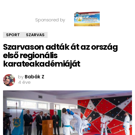
Sponsored by
SPORT
SZARVAS
Szarvason adták át az ország
első regionális
karateakadémiáját
by
Babák Z
4 éve