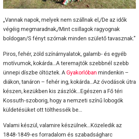
„Vannak napok, melyek nem szállnak el,/De az idők
végéig megmaradnak,/Mint csillagok ragyognak
boldogan/S fényt szórnak minden születő tavasznak.”
Piros, fehér, zöld színárnyalatok, galamb- és egyéb
motívumok, kokárda…A teremajtók szebbnél szebb
ünnepi díszbe öltöztek. A
Gyakorlóban
mindenkin –
diákon, tanáron – fehér ing, kokárda…Az óvodások útra
készen, kezükben kis zászlók…Egészen a Fő téri
Kossuth-szoborig, hogy a nemzeti színű lobogók
küldetésüket ott tölthessék be…
Valami készül, valamire készülnek…Közeledik az
1848-1849-es forradalom és szabadságharc