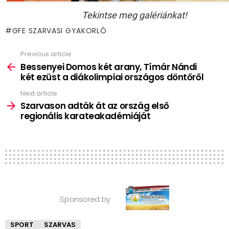
Tekintse meg galériánkat!
GFE SZARVASI GYAKORLÓ
Previous article
See
more
Bessenyei Domos két arany, Tímár Nándi
két ezüst a diákolimpiai országos döntőről
Next article
Szarvason adták át az ország első
regionális karateakadémiáját
Sponsored by
SPORT
SZARVAS