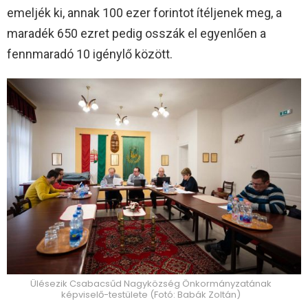
emeljék ki, annak 100 ezer forintot ítéljenek meg, a
maradék 650 ezret pedig osszák el egyenlően a
fennmaradó 10 igénylő között.
Ülésezik Csabacsűd Nagyközség Önkormányzatának
képviselő-testülete (Fotó: Babák Zoltán)