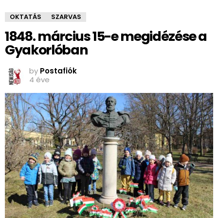
OKTATÁS
SZARVAS
1848. március 15-e megidézése a
Gyakorlóban
by
Postafiók
4 éve