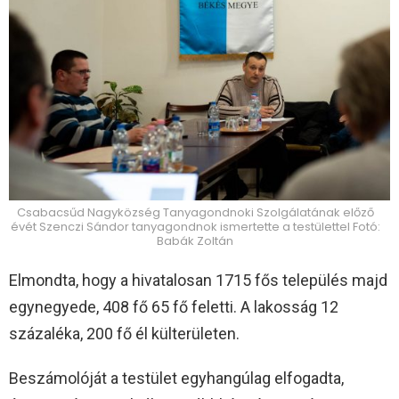
Csabacsűd Nagyközség Tanyagondnoki Szolgálatának előző
évét Szenczi Sándor tanyagondnok ismertette a testülettel Fotó:
Babák Zoltán
Elmondta, hogy a hivatalosan 1715 fős település majd
egynegyede, 408 fő 65 fő feletti. A lakosság 12
százaléka, 200 fő él külterületen.
Beszámolóját a testület egyhangúlag elfogadta,