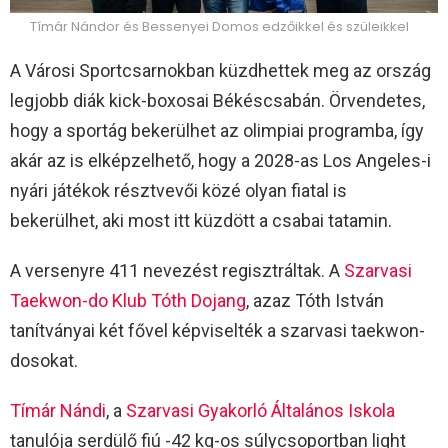
Tímár Nándor és Bessenyei Domos edzőikkel és szüleikkel
A Városi Sportcsarnokban küzdhettek meg az ország
legjobb diák kick-boxosai Békéscsabán. Örvendetes,
hogy a sportág bekerülhet az olimpiai programba, így
akár az is elképzelhető, hogy a 2028-as Los Angeles-i
nyári játékok résztvevői közé olyan fiatal is
bekerülhet, aki most itt küzdött a csabai tatamin.
A versenyre 411 nevezést regisztráltak. A
Szarvasi
Taekwon-do Klub Tóth Dojang
, azaz Tóth István
tanítványai két fővel képviselték a szarvasi taekwon-
dosokat.
Tímár Nándi
, a
Szarvasi Gyakorló Általános Iskola
tanulója serdülő fiú -42 kg-os súlycsoportban light