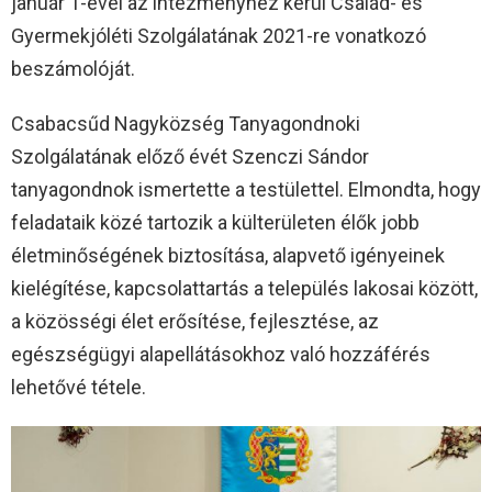
január 1-ével az intézményhez kerül Család- és
Gyermekjóléti Szolgálatának 2021-re vonatkozó
beszámolóját.
Csabacsűd Nagyközség Tanyagondnoki
Szolgálatának előző évét Szenczi Sándor
tanyagondnok ismertette a testülettel. Elmondta, hogy
feladataik közé tartozik a külterületen élők jobb
életminőségének biztosítása, alapvető igényeinek
kielégítése, kapcsolattartás a település lakosai között,
a közösségi élet erősítése, fejlesztése, az
egészségügyi alapellátásokhoz való hozzáférés
lehetővé tétele.