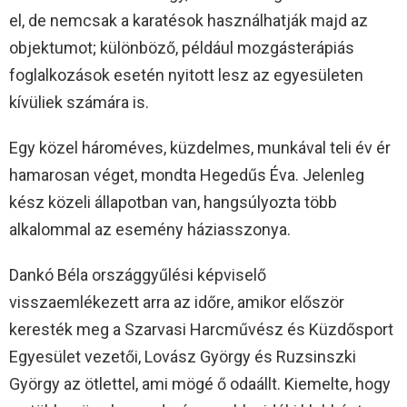
el, de nemcsak a karatésok használhatják majd az
objektumot; különböző, például mozgásterápiás
foglalkozások esetén nyitott lesz az egyesületen
kívüliek számára is.
Egy közel hároméves, küzdelmes, munkával teli év ér
hamarosan véget, mondta Hegedűs Éva. Jelenleg
kész közeli állapotban van, hangsúlyozta több
alkalommal az esemény háziasszonya.
Dankó Béla országgyűlési képviselő
visszaemlékezett arra az időre, amikor először
keresték meg a Szarvasi Harcművész és Küzdősport
Egyesület vezetői, Lovász György és Ruzsinszki
György az ötlettel, ami mögé ő odaállt. Kiemelte, hogy