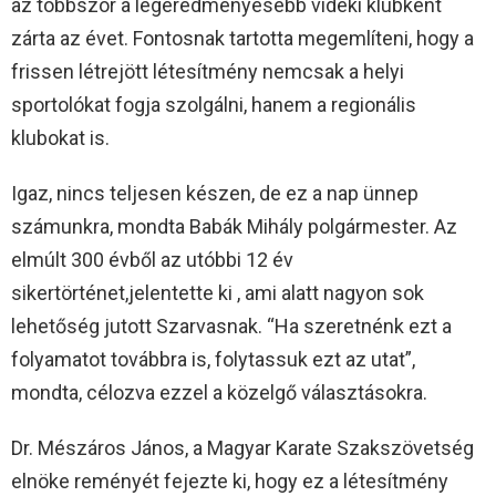
az többször a legeredményesebb vidéki klubként
zárta az évet. Fontosnak tartotta megemlíteni, hogy a
frissen létrejött létesítmény nemcsak a helyi
sportolókat fogja szolgálni, hanem a regionális
klubokat is.
Igaz, nincs teljesen készen, de ez a nap ünnep
számunkra, mondta Babák Mihály polgármester. Az
elmúlt 300 évből az utóbbi 12 év
sikertörténet,jelentette ki , ami alatt nagyon sok
lehetőség jutott Szarvasnak. “Ha szeretnénk ezt a
folyamatot továbbra is, folytassuk ezt az utat”,
mondta, célozva ezzel a közelgő választásokra.
Dr. Mészáros János, a Magyar Karate Szakszövetség
elnöke reményét fejezte ki, hogy ez a létesítmény