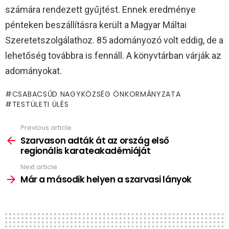
számára rendezett gyűjtést. Ennek eredménye
pénteken beszállításra került a Magyar Máltai
Szeretetszolgálathoz. 85 adományozó volt eddig, de a
lehetőség továbbra is fennáll. A könyvtárban várják az
adományokat.
CSABACSŰD NAGYKÖZSÉG ÖNKORMÁNYZATA
TESTÜLETI ÜLÉS
Previous article
See
more
Szarvason adták át az ország első
regionális karateakadémiáját
Next article
Már a második helyen a szarvasi lányok