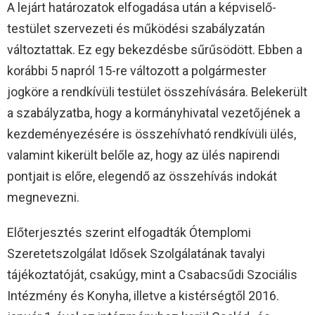
A lejárt határozatok elfogadása után a képviselő-
testület szervezeti és működési szabályzatán
változtattak. Ez egy bekezdésbe sűrűsödött. Ebben a
korábbi 5 napról 15-re változott a polgármester
jogköre a rendkívüli testület összehívására. Belekerült
a szabályzatba, hogy a kormányhivatal vezetőjének a
kezdeményezésére is összehívható rendkívüli ülés,
valamint kikerült belőle az, hogy az ülés napirendi
pontjait is előre, elegendő az összehívás indokát
megnevezni.
Előterjesztés szerint elfogadták Ótemplomi
Szeretetszolgálat Idősek Szolgálatának tavalyi
tájékoztatóját, csakúgy, mint a Csabacsűdi Szociális
Intézmény és Konyha, illetve a kistérségtől 2016.