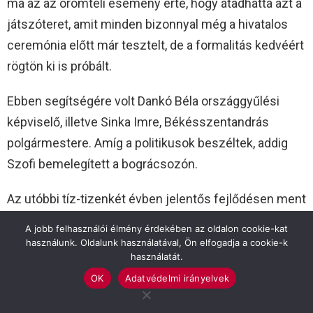
ma az az örömteli esemény érte, hogy átadhatta azt a
játszóteret, amit minden bizonnyal még a hivatalos
ceremónia előtt már tesztelt, de a formalitás kedvéért
rögtön ki is próbált.
Ebben segítségére volt Dankó Béla országgyűlési
képviselő, illetve Sinka Imre, Békésszentandrás
polgármestere. Amíg a politikusok beszéltek, addig
Szofi bemelegített a bográcsozón.
Az utóbbi tíz-tizenkét évben jelentős fejlődésen ment
át ez e terület, állapította meg Dankó Béla a
A jobb felhasználói élmény érdekében az oldalon cookie-kat
rendezvénytérre, a mellett levő labdarúgó pályára,
használunk. Oldalunk használatával, Ön elfogadja a cookie-k
használatát.
illetve a kerékpárútra tekintve. Közel 300 millió forint
OK
Adatvédelmi irányelvek
lett ezen a részen elköltve, vont egyenleget. Ezeknek
a beruházásoknak köszönhetően egy megfelelő