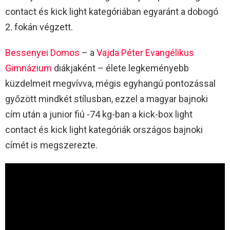
contact és kick light kategóriában egyaránt a dobogó
2. fokán végzett.
Bessenyei Domos
– a
Vajda Péter Evangélikus
Gimnázium
diákjaként – élete legkeményebb
küzdelmeit megvívva, mégis egyhangú pontozással
győzött mindkét stílusban, ezzel a magyar bajnoki
cím után a junior fiú -74 kg-ban a kick-box light
contact és kick light kategóriák országos bajnoki
címét is megszerezte.