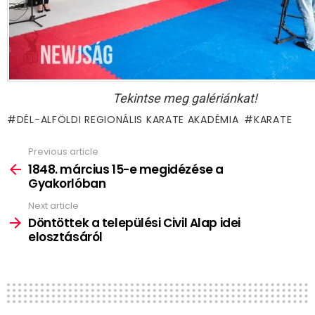
Tekintse meg galériánkat!
DÉL-ALFÖLDI REGIONÁLIS KARATE AKADÉMIA
KARATE
Previous article
See
more
1848. március 15-e megidézése a
Gyakorlóban
Next article
Döntöttek a települési Civil Alap idei
elosztásáról