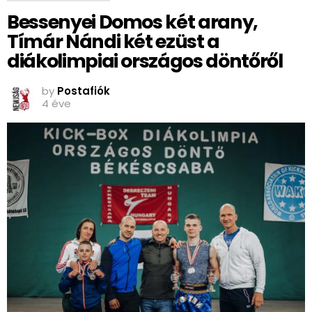
Bessenyei Domos két arany,
Tímár Nándi két ezüst a
diákolimpiai országos döntőről
by
Postafiók
4 éve