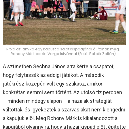
Ritka az, amiko egy kapust a saját kispadjánál állítanak meg.
Rohony Márk esete Varga Istvánnal (Fotó: Babák Zoltán)
A szünetben Sechna János arra kérte a csapatot,
hogy folytassák az eddigi játékot. A második
játékrész közepén volt egy szakasz, amikor
konkrétan semmi sem történt. Az utolsó tíz percben
– minden mindegy alapon – a hazaiak stratégiát
váltottak, és igyekeztek a szarvasiakat nem kiengedni
a kapujuk elöl. Még Rohony Márk is kikalandozott a
kapujából olyannyira, hogy a hazai kispad előtt építette