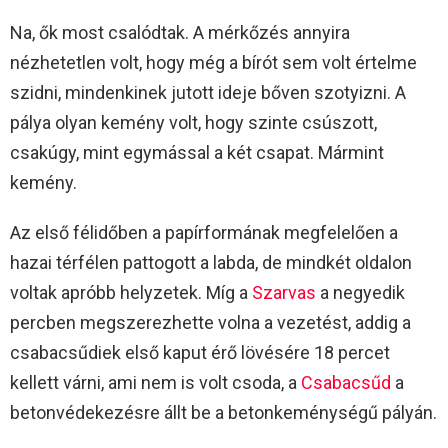
Na, ők most csalódtak. A mérkőzés annyira
nézhetetlen volt, hogy még a bírót sem volt értelme
szidni, mindenkinek jutott ideje bőven szotyizni. A
pálya olyan kemény volt, hogy szinte csúszott,
csakúgy, mint egymással a két csapat. Mármint
kemény.
Az első félidőben a papírformának megfelelően a
hazai térfélen pattogott a labda, de mindkét oldalon
voltak apróbb helyzetek. Míg a
Szarvas
a negyedik
percben megszerezhette volna a vezetést, addig a
csabacsűdiek első kaput érő lövésére 18 percet
kellett várni, ami nem is volt csoda, a
Csabacsűd
a
betonvédekezésre állt be a betonkeménységű pályán.