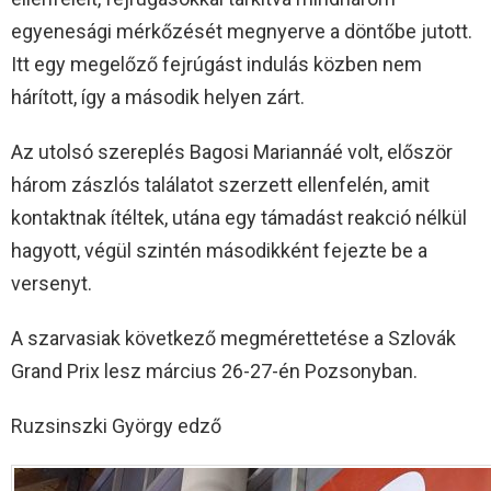
egyenesági mérkőzését megnyerve a döntőbe jutott.
Itt egy megelőző fejrúgást indulás közben nem
hárított, így a második helyen zárt.
Az utolsó szereplés Bagosi Mariannáé volt, először
három zászlós találatot szerzett ellenfelén, amit
kontaktnak ítéltek, utána egy támadást reakció nélkül
hagyott, végül szintén másodikként fejezte be a
versenyt.
A szarvasiak következő megmérettetése a Szlovák
Grand Prix lesz március 26-27-én Pozsonyban.
Ruzsinszki György edző