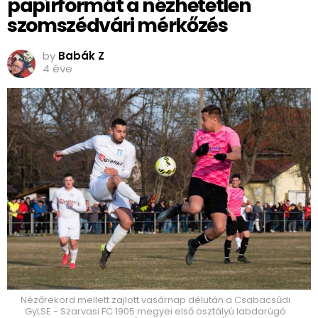
papírformát a nézhetetlen
szomszédvári mérkőzés
by
Babák Z
4 éve
Nézőrekord mellett zajlott vasárnap délután a Csabacsűdi
GyLSE - Szarvasi FC 1905 megyei első osztályú labdarúgó