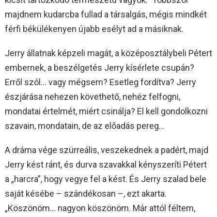
majdnem kudarcba fullad a társalgás, mégis mindkét
férfi békülékenyen újabb esélyt ad a másiknak.
Jerry állatnak képzeli magát, a középosztálybeli Pétert
embernek, a beszélgetés Jerry kísérlete csupán?
Erről szól… vagy mégsem? Esetleg fordítva? Jerry
észjárása nehezen követhető, nehéz felfogni,
mondatai értelmét, miért csinálja? El kell gondolkozni
szavain, mondatain, de az előadás pereg…
A dráma vége szürreális, veszekednek a padért, majd
Jerry kést ránt, és durva szavakkal kényszeríti Pétert
a „harcra”, hogy vegye fel a kést. És Jerry szalad bele
saját késébe – szándékosan –, ezt akarta.
„Köszönöm… nagyon köszönöm. Már attól féltem,