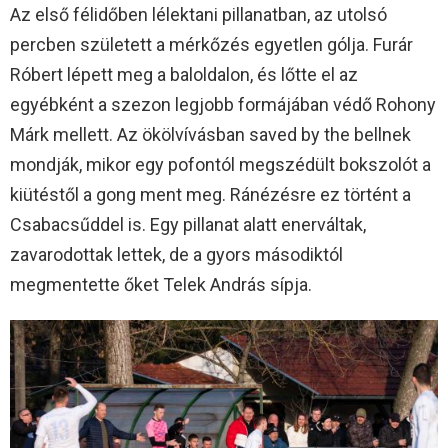
Az első félidőben lélektani pillanatban, az utolsó
percben született a mérkőzés egyetlen gólja. Furár
Róbert lépett meg a baloldalon, és lőtte el az
egyébként a szezon legjobb formájában védő Rohony
Márk mellett. Az ökölvívásban saved by the bellnek
mondják, mikor egy pofontól megszédült bokszolót a
kiütéstől a gong ment meg. Ránézésre ez történt a
Csabacsűddel is. Egy pillanat alatt enerváltak,
zavarodottak lettek, de a gyors másodiktól
megmentette őket Telek András sípja.