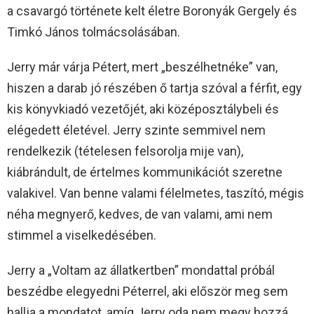
a csavargó története kelt életre Boronyák Gergely és
Timkó János tolmácsolásában.
Jerry már várja Pétert, mert „beszélhetnéke” van,
hiszen a darab jó részében ő tartja szóval a férfit, egy
kis könyvkiadó vezetőjét, aki középosztálybeli és
elégedett életével. Jerry szinte semmivel nem
rendelkezik (tételesen felsorolja mije van),
kiábrándult, de értelmes kommunikációt szeretne
valakivel. Van benne valami félelmetes, taszító, mégis
néha megnyerő, kedves, de van valami, ami nem
stimmel a viselkedésében.
Jerry a „Voltam az állatkertben” mondattal próbál
beszédbe elegyedni Péterrel, aki először meg sem
hallja a mondatot, amíg Jerry oda nem megy hozzá.