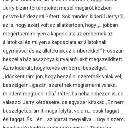
Jerry bizarr történeteket mesél magáról, közben
persze kérdezgeti Pétert. Sok minden kiderül Jerryről,
az is, hogy azért volt az állatkertben, hogy „…jobban
megértsem milyen a kapcsolata az embernek az
állatokkal és milyen a kapcsolata az állatoknak
egymással és az állatoknak az emberekkel.” Hosszan
beszél a háziasszonya kutyájáról, akit megszelídített.
Az is kiderült, hogy kevés emberrel beszélget.
„Időnként rám jön, hogy beszélni szeretnék valakivel,
beszélgetni, igazán, szeretnék megismerni valakit,
mindent megtudni róla.” Péter, ha néha nehezen is, de
válaszol Jerry kérdéseire, de egyszer kifakad „Ez nem
beszélgetés, amit maga folytat velem… csak faggat
és faggat. És… én… az igazat megvallva … úgy hiszem,
kicsit tartózkodó természetű vagyok.” Többször