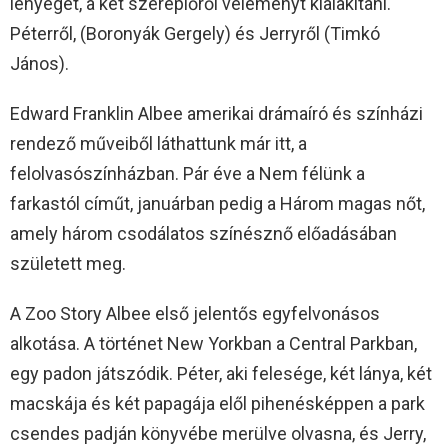
lényegét, a két szereplőről véleményt kialakítani.
Péterről, (Boronyák Gergely) és Jerryről (Timkó
János).
Edward Franklin Albee amerikai drámaíró és színházi
rendező műveiből láthattunk már itt, a
felolvasószínházban. Pár éve a Nem félünk a
farkastól címűt, januárban pedig a Három magas nőt,
amely három csodálatos színésznő előadásában
született meg.
A Zoo Story Albee első jelentős egyfelvonásos
alkotása. A történet New Yorkban a Central Parkban,
egy padon játszódik. Péter, aki felesége, két lánya, két
macskája és két papagája elől pihenésképpen a park
csendes padján könyvébe merülve olvasna, és Jerry,