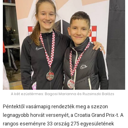
A két ezüstérmes: Bagosi Marianna és Ruzsinszki Balázs
Péntektől vasárnapig rendezték meg a szezon
legnagyobb horvát versenyét, a Croatia Grand Prix-t. A
rangos eseményre 33 ország 275 egyesületének