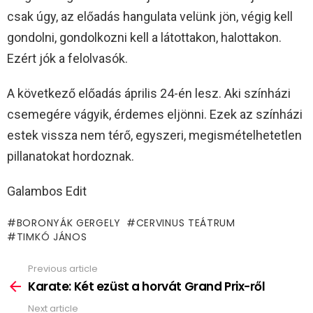
csak úgy, az előadás hangulata velünk jön, végig kell
gondolni, gondolkozni kell a látottakon, halottakon.
Ezért jók a felolvasók.
A következő előadás április 24-én lesz. Aki színházi
csemegére vágyik, érdemes eljönni. Ezek az színházi
estek vissza nem térő, egyszeri, megismételhetetlen
pillanatokat hordoznak.
Galambos Edit
BORONYÁK GERGELY
CERVINUS TEÁTRUM
TIMKÓ JÁNOS
Previous article
See
more
Karate: Két ezüst a horvát Grand Prix-ről
Next article