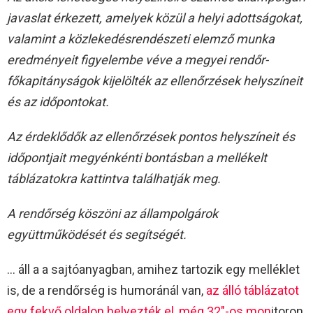
javaslat érkezett, amelyek közül a helyi adottságokat,
valamint a közlekedésrendészeti elemző munka
eredményeit figyelembe véve a megyei rendőr-
főkapitányságok kijelölték az ellenőrzések helyszíneit
és az időpontokat.
Az érdeklődők az ellenőrzések pontos helyszíneit és
időpontjait megyénkénti bontásban a mellékelt
táblázatokra kattintva találhatják meg.
A rendőrség köszöni az állampolgárok
együttműködését és segítségét.
… áll a a sajtóanyagban, amihez tartozik egy melléklet
is, de a rendőrség is humoránál van,
az álló táblázatot
egy fekvő oldalon helyezték el, még 32″-os mon
itoron