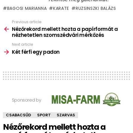
BAGOSI MARIANNA
KARATE
RUZSINSZKI BALÁZS
Previous article
See
more
Nézőrekord mellett hozta a papírformát a
nézhetetlen szomszédvári mérkőzés
Next article
Két férfi egy padon
Sponsored by
CSABACSŰD
SPORT
SZARVAS
Nézőrekord mellett hozta a