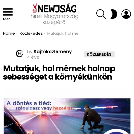
SEARCH
L
SWITCH
hírek Magyarország
SKIN
Menu
közepéről
You are here:
Home
Közlekedés
Mutatjuk, hol mérnek holnap sebességet a környékünkön
by
Sajtóközlemény
KÖZLEKEDÉS
4 éve
Mutatjuk, hol mérnek holnap
sebességet a környékünkön