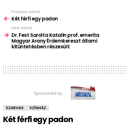
Previous article
See
more
Két férfi egy padon
Next article
Dr. Fest Sarolta Katalin prof. emerita
Magyar Arany Érdemkereszt állami
kitüntetésben részesült
Sponsored by
SZARVAS
SZÍNHÁZ
Két férfi egy padon