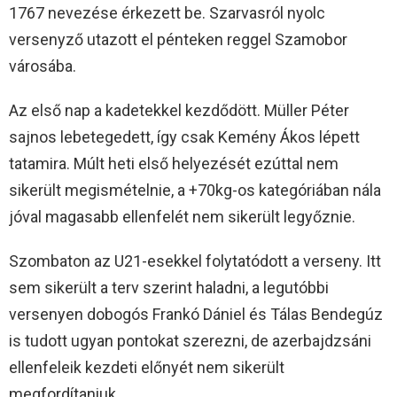
1767 nevezése érkezett be. Szarvasról nyolc
versenyző utazott el pénteken reggel Szamobor
városába.
Az első nap a kadetekkel kezdődött. Müller Péter
sajnos lebetegedett, így csak Kemény Ákos lépett
tatamira. Múlt heti első helyezését ezúttal nem
sikerült megismételnie, a +70kg-os kategóriában nála
jóval magasabb ellenfelét nem sikerült legyőznie.
Szombaton az U21-esekkel folytatódott a verseny. Itt
sem sikerült a terv szerint haladni, a legutóbbi
versenyen dobogós Frankó Dániel és Tálas Bendegúz
is tudott ugyan pontokat szerezni, de azerbajdzsáni
ellenfeleik kezdeti előnyét nem sikerült
megfordítaniuk.