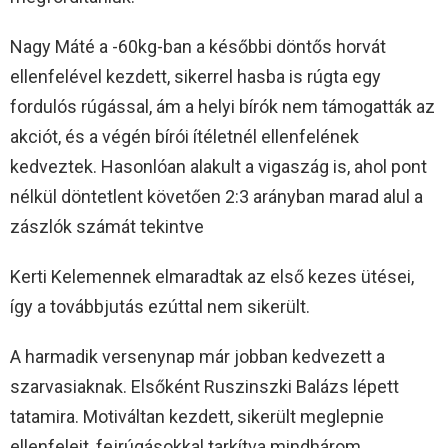
Nagy Máté a -60kg-ban a későbbi döntős horvát
ellenfelével kezdett, sikerrel hasba is rúgta egy
fordulós rúgással, ám a helyi bírók nem támogatták az
akciót, és a végén bírói ítéletnél ellenfelének
kedveztek. Hasonlóan alakult a vigaszág is, ahol pont
nélkül döntetlent követően 2:3 arányban marad alul a
zászlók számát tekintve
Kerti Kelemennek elmaradtak az első kezes ütései,
így a továbbjutás ezúttal nem sikerült.
A harmadik versenynap már jobban kedvezett a
szarvasiaknak. Elsőként Ruszinszki Balázs lépett
tatamira. Motiváltan kezdett, sikerült meglepnie
ellenfeleit, fejrúgásokkal tarkítva mindhárom