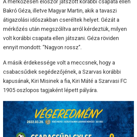
A mérkőzésen először játszott korábbi csapata ellen
Bakró Géza, illetve Magyar Martin, akik a tavaszi
átigazolási időszakban cseréltek helyet. Gézát a
mérkőzés után megszólítva arról kérdeztük, milyen
volt korábbi csapata ellen játszani. Géza röviden
ennyit mondott: “Nagyon rossz”.
A másik érdekessége volt a meccsnek, hogy a
csabacsűdiek segédezőjének, a Szarvas korábbi
kapusának, Kiri Misinek a fia, Kiri Máté a Szarvasi FC
1905 oszlopos tagjaként lépett pályára.