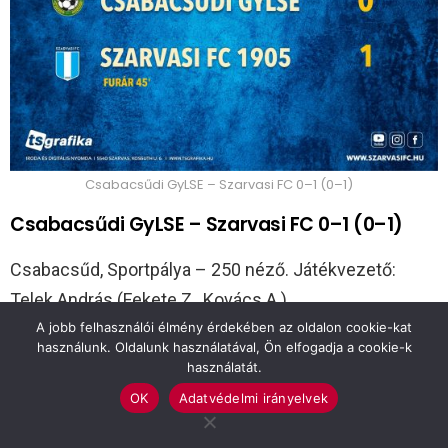
Csabacsűdi GyLSE – Szarvasi FC 0–1 (0–1)
Csabacsűdi GyLSE – Szarvasi FC 0–1 (0–1)
Csabacsűd, Sportpálya – 250 néző. Játékvezető:
Telek András (Fekete Z., Kovács A.)
A jobb felhasználói élmény érdekében az oldalon cookie-kat
használunk. Oldalunk használatával, Ön elfogadja a cookie-k
Csabacsűdi GyLSE: Rohony Márk – Sovány Pál,
használatát.
Viszkok Csaba (83′ Benyó Martin), Viszkok Dániel (46′
OK
Adatvédelmi irányelvek
Styecz Dániel), Pecznik Péter – Rafaj Rolan, Bakró
Géza, Kasik Márk – Gyurik Dániel (65′ Pecnyik Gábor),