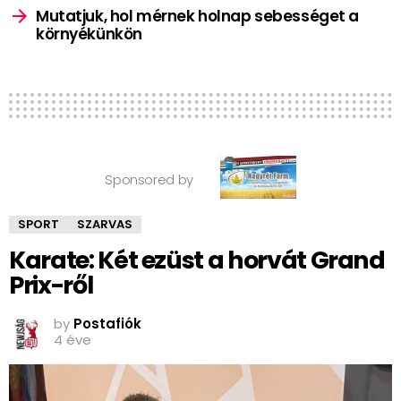
Mutatjuk, hol mérnek holnap sebességet a
környékünkön
Sponsored by
SPORT
SZARVAS
Karate: Két ezüst a horvát Grand
Prix-ről
by
Postafiók
4 éve