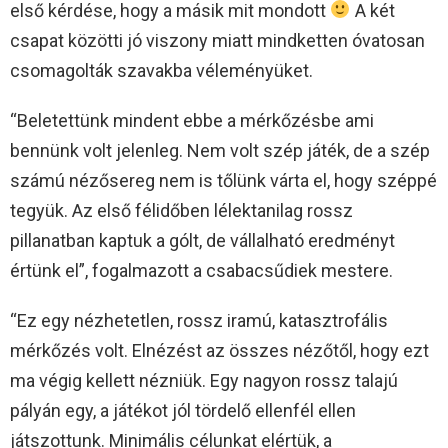
első kérdése, hogy a másik mit mondott
A két
csapat közötti jó viszony miatt mindketten óvatosan
csomagolták szavakba véleményüket.
“Beletettünk mindent ebbe a mérkőzésbe ami
bennünk volt jelenleg. Nem volt szép játék, de a szép
számú nézősereg nem is tőlünk várta el, hogy széppé
tegyük. Az első félidőben lélektanilag rossz
pillanatban kaptuk a gólt, de vállalható eredményt
értünk el”, fogalmazott a csabacsűdiek mestere.
“Ez egy nézhetetlen, rossz iramú, katasztrofális
mérkőzés volt. Elnézést az összes nézőtől, hogy ezt
ma végig kellett nézniük. Egy nagyon rossz talajú
pályán egy, a játékot jól tördelő ellenfél ellen
játszottunk. Minimális célunkat elértük, a