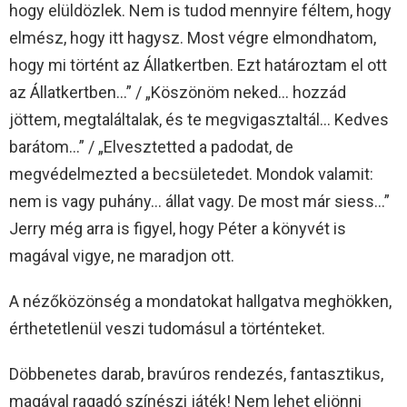
hogy elüldözlek. Nem is tudod mennyire féltem, hogy
elmész, hogy itt hagysz. Most végre elmondhatom,
hogy mi történt az Állatkertben. Ezt határoztam el ott
az Állatkertben…” / „Köszönöm neked… hozzád
jöttem, megtaláltalak, és te megvigasztaltál… Kedves
barátom…” / „Elvesztetted a padodat, de
megvédelmezted a becsületedet. Mondok valamit:
nem is vagy puhány… állat vagy. De most már siess…”
Jerry még arra is figyel, hogy Péter a könyvét is
magával vigye, ne maradjon ott.
A nézőközönség a mondatokat hallgatva meghökken,
érthetetlenül veszi tudomásul a történteket.
Döbbenetes darab, bravúros rendezés, fantasztikus,
magával ragadó színészi játék! Nem lehet eljönni