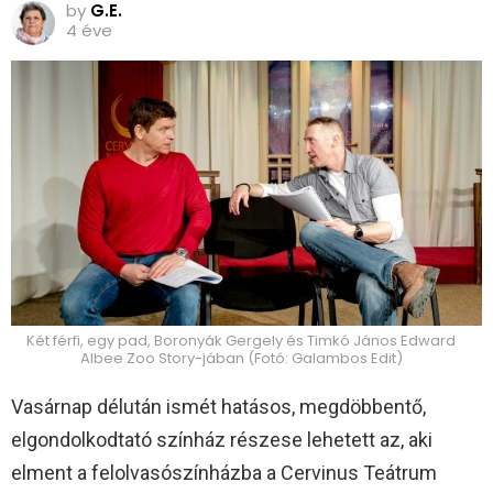
by
G.E.
4 éve
Két férfi, egy pad, Boronyák Gergely és Timkó János Edward
Albee Zoo Story-jában (Fotó: Galambos Edit)
Vasárnap délután ismét hatásos, megdöbbentő,
elgondolkodtató színház részese lehetett az, aki
elment a felolvasószínházba a Cervinus Teátrum