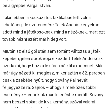
be a gyepbe Varga István.
Talán ebben a kockázatos taktikában lett volna
lehetőség, de szerencsére Telek András kegyelmet
adott mind a játékosoknak, mind a nézőknek, mert ezt
tovább nézni azért már hideg volt.
Miután az első gól után sem történt változás a játék
képében, jelen sorok írója elkezdett Telek Andrásnak
szurkolni, hogy hozza le sárga nélkül a meccset. Már-
már úgy nézett ki, meglesz, mikor aztán a 82. percben
csak a zsebébe nyúlt, hogy Sovány Pál nevét
feljegyezze rá. Sajnos – ahogy a mérkőzés többi
eseménye – ennek ok már feledésbe merült. Sovány
nem beszél sokat, de k.va kemény, szóval valami