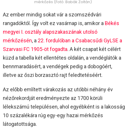
mérkőzés (Fotó: Babák Zoltán)
Az ember mindig sokat vár a szomszédvári
rangadóktól. Így volt ez vasárnap is, amikor a
Békés
megyei I. osztály alapszakaszának utolsó
mérkőzésén
, a
22. fordulóban a Csabacsűdi GyLSE a
Szarvasi FC 1905-öt fogadta
. A két csapat két célért
küzd a tabella két ellentétes oldalán, a vendéglátók a
bennmaradásért, a vendégek pedig a dobogóért,
illetve az őszi borzasztó rajt feledtetéséért.
Az előbb említett várakozás az utóbbi néhány év
nézőrekordját eredményezte az 1700 körüli
lélekszámú településen, ahol egyébként is a lakosság
10 százalékára rúg egy-egy hazai mérkőzés
látogatottsága.