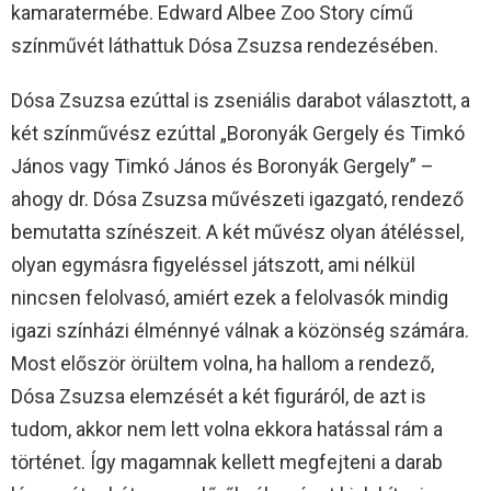
kamaratermébe. Edward Albee Zoo Story című
színművét láthattuk Dósa Zsuzsa rendezésében.
Dósa Zsuzsa ezúttal is zseniális darabot választott, a
két színművész ezúttal „Boronyák Gergely és Timkó
János vagy Timkó János és Boronyák Gergely” –
ahogy dr. Dósa Zsuzsa művészeti igazgató, rendező
bemutatta színészeit. A két művész olyan átéléssel,
olyan egymásra figyeléssel játszott, ami nélkül
nincsen felolvasó, amiért ezek a felolvasók mindig
igazi színházi élménnyé válnak a közönség számára.
Most először örültem volna, ha hallom a rendező,
Dósa Zsuzsa elemzését a két figuráról, de azt is
tudom, akkor nem lett volna ekkora hatással rám a
történet. Így magamnak kellett megfejteni a darab