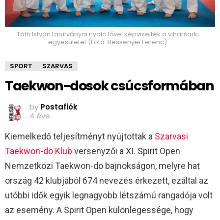
Tóth István tanítványai nyolc fővel képviselték a viharsarki
egyesületet (Fotó: Bessenyei Ferenc)
SPORT
SZARVAS
Taekwon-dosok csúcsformában
by
Postafiók
4 éve
Kiemelkedő teljesítményt nyújtottak a
Szarvasi
Taekwon-do Klub
versenyzői a XI. Spirit Open
Nemzetközi Taekwon-do bajnokságon, melyre hat
ország 42 klubjából 674 nevezés érkezett, ezáltal az
utóbbi idők egyik legnagyobb létszámú rangadója volt
az esemény. A Spirit Open különlegessége, hogy