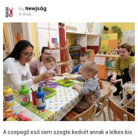
by
Newjság
4 éve
A csepegő eső sem szegte kedvét annak a lelkes kis