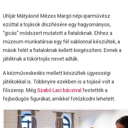
Uhljár Mátyásné Mézes Margó népi iparművész
ezúttal a tojások díszítésére egy hagyományos,
“gicás” módszert mutatott a fiataloknak. Ehhez a
múzeum munkatársai egy fél sablonnal készültek, a
másik felét a fiataloknak kellett kiegészíteni. Ennek a
játéknak a tükörtojás nevet adták.
A kézműveskedés mellett készültek ügyességi
játékokkal is. Többnyire ezekben is a tojásé volt a
főszerep. Még
Szabó Laci bácsival
festették a
fejbedugós figurákat, amikkel fotózkodni lehetett.