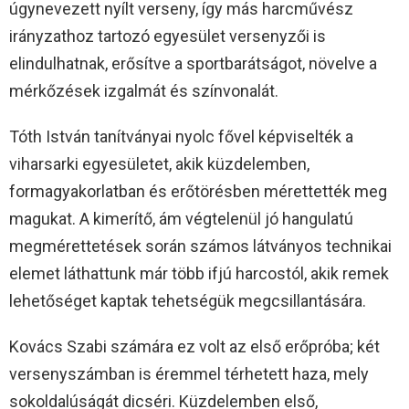
úgynevezett nyílt verseny, így más harcművész
irányzathoz tartozó egyesület versenyzői is
elindulhatnak, erősítve a sportbarátságot, növelve a
mérkőzések izgalmát és színvonalát.
Tóth István tanítványai nyolc fővel képviselték a
viharsarki egyesületet, akik küzdelemben,
formagyakorlatban és erőtörésben mérettették meg
magukat. A kimerítő, ám végtelenül jó hangulatú
megmérettetések során számos látványos technikai
elemet láthattunk már több ifjú harcostól, akik remek
lehetőséget kaptak tehetségük megcsillantására.
Kovács Szabi számára ez volt az első erőpróba; két
versenyszámban is éremmel térhetett haza, mely
sokoldalúságát dicséri. Küzdelemben első,