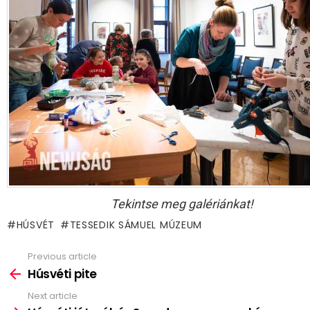
Tekintse meg galériánkat!
HÚSVÉT
TESSEDIK SÁMUEL MÚZEUM
Previous article
See
more
Húsvéti pite
Next article