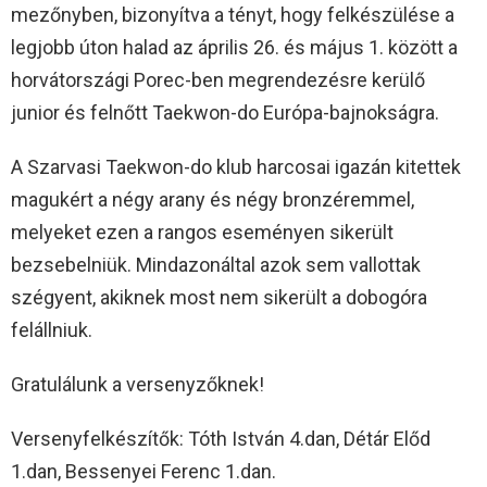
mezőnyben, bizonyítva a tényt, hogy felkészülése a
legjobb úton halad az április 26. és május 1. között a
horvátországi Porec-ben megrendezésre kerülő
junior és felnőtt Taekwon-do Európa-bajnokságra.
A Szarvasi Taekwon-do klub harcosai igazán kitettek
magukért a négy arany és négy bronzéremmel,
melyeket ezen a rangos eseményen sikerült
bezsebelniük. Mindazonáltal azok sem vallottak
szégyent, akiknek most nem sikerült a dobogóra
felállniuk.
Gratulálunk a versenyzőknek!
Versenyfelkészítők: Tóth István 4.dan, Détár Előd
1.dan, Bessenyei Ferenc 1.dan.