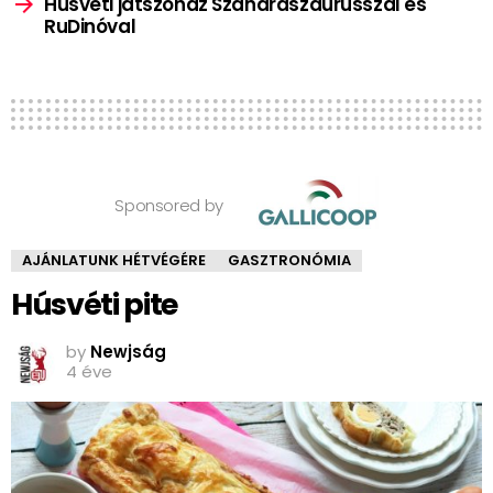
Húsvéti játszóház Szandraszaurusszal és
RuDinóval
Sponsored by
AJÁNLATUNK HÉTVÉGÉRE
GASZTRONÓMIA
Húsvéti pite
by
Newjság
4 éve