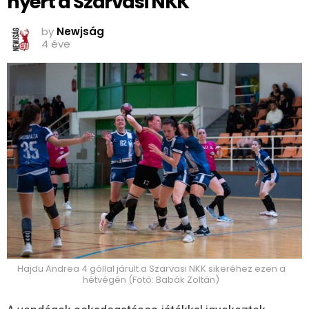
nyert a Szarvasi NKK
by
Newjság
4 éve
Hajdu Andrea 4 góllal járult a Szarvasi NKK sikeréhez ezen a
hétvégén (Fotó: Babák Zoltán)