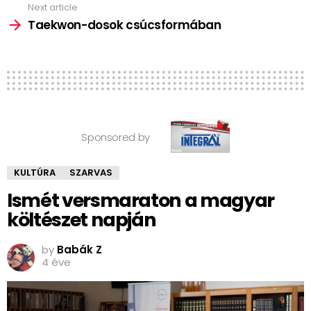
Next article
Taekwon-dosok csúcsformában
Sponsored by
KULTÚRA
SZARVAS
Ismét versmaraton a magyar
költészet napján
by
Babák Z
4 éve