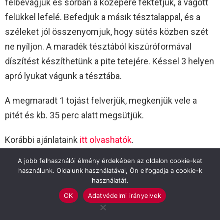
félbevágjuk és sorban a közepére fektetjük, a vágott
felükkel lefelé. Befedjük a másik tésztalappal, és a
széleket jól összenyomjuk, hogy sütés közben szét
ne nyíljon. A maradék tésztából kiszúróformával
díszítést készíthetünk a pite tetejére. Késsel 3 helyen
apró lyukat vágunk a tésztába.
A megmaradt 1 tojást felverjük, megkenjük vele a
pitét és kb. 35 perc alatt megsütjük.
Korábbi ajánlataink
itt olvashatók
.
A jobb felhasználói élmény érdekében az oldalon cookie-kat
(Forrás:
Gallicoop.hu
)
használunk. Oldalunk használatával, Ön elfogadja a cookie-k
használatát.
GALLICOOP
OK
Adatvédelmi irányelvek
Previous article
See