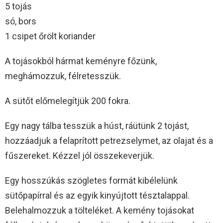
5 tojás
só, bors
1 csipet őrölt koriander
A tojásokból hármat keményre főzünk,
meghámozzuk, félretesszük.
A sütőt előmelegítjük 200 fokra.
Egy nagy tálba tesszük a húst, ráütünk 2 tojást,
hozzáadjuk a felaprított petrezselymet, az olajat és a
fűszereket. Kézzel jól összekeverjük.
Egy hosszúkás szögletes formát kibélelünk
sütőpapírral és az egyik kinyújtott tésztalappal.
Belehalmozzuk a tölteléket. A kemény tojásokat