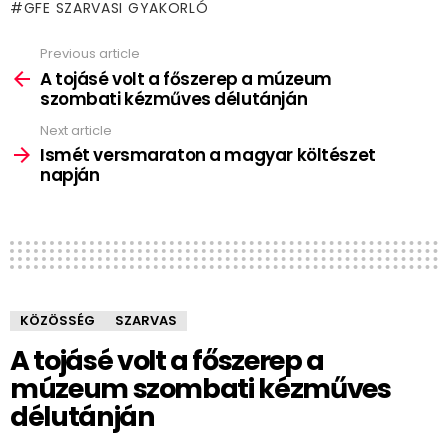
GFE SZARVASI GYAKORLÓ
Previous article
See
more
A tojásé volt a főszerep a múzeum
szombati kézműves délutánján
Next article
Ismét versmaraton a magyar költészet
napján
KÖZÖSSÉG
SZARVAS
A tojásé volt a főszerep a
múzeum szombati kézműves
délutánján