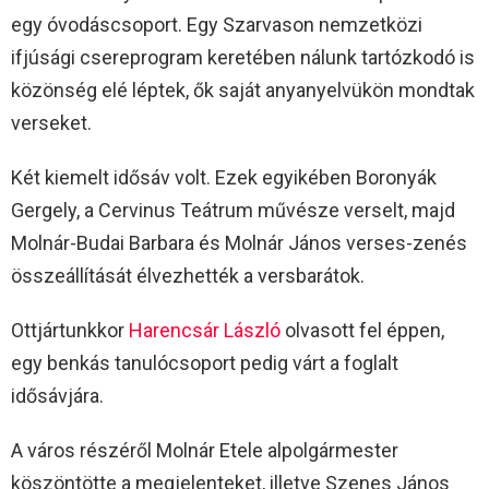
egy óvodáscsoport. Egy Szarvason nemzetközi
ifjúsági csereprogram keretében nálunk tartózkodó is
közönség elé léptek, ők saját anyanyelvükön mondtak
verseket.
Két kiemelt idősáv volt. Ezek egyikében Boronyák
Gergely, a Cervinus Teátrum művésze verselt, majd
Molnár-Budai Barbara és Molnár János verses-zenés
összeállítását élvezhették a versbarátok.
Ottjártunkkor
Harencsár László
olvasott fel éppen,
egy benkás tanulócsoport pedig várt a foglalt
idősávjára.
A város részéről Molnár Etele alpolgármester
köszöntötte a megjelenteket, illetve Szenes János