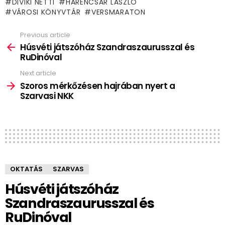
DIVIKI NETTI
HARENCSÁR LÁSZLÓ
VÁROSI KÖNYVTÁR
VERSMARATON
Previous article
See
more
Húsvéti játszóház Szandraszaurusszal és
RuDinóval
Next article
Szoros mérkőzésen hajrában nyert a
Szarvasi NKK
OKTATÁS
SZARVAS
Húsvéti játszóház
Szandraszaurusszal és
RuDinóval