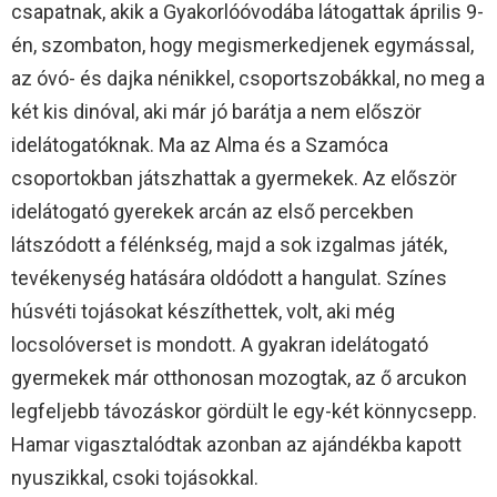
csapatnak, akik a Gyakorlóóvodába látogattak április 9-
én, szombaton, hogy megismerkedjenek egymással,
az óvó- és dajka nénikkel, csoportszobákkal, no meg a
két kis dinóval, aki már jó barátja a nem először
idelátogatóknak. Ma az Alma és a Szamóca
csoportokban játszhattak a gyermekek. Az először
idelátogató gyerekek arcán az első percekben
látszódott a félénkség, majd a sok izgalmas játék,
tevékenység hatására oldódott a hangulat. Színes
húsvéti tojásokat készíthettek, volt, aki még
locsolóverset is mondott. A gyakran idelátogató
gyermekek már otthonosan mozogtak, az ő arcukon
legfeljebb távozáskor gördült le egy-két könnycsepp.
Hamar vigasztalódtak azonban az ajándékba kapott
nyuszikkal, csoki tojásokkal.