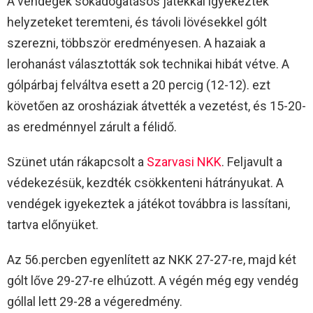
A vendégek sokadogatásos játékkal igyekeztek
helyzeteket teremteni, és távoli lövésekkel gólt
szerezni, többször eredményesen. A hazaiak a
lerohanást választották sok technikai hibát vétve. A
gólpárbaj felváltva esett a 20 percig (12-12). ezt
követően az orosháziak átvették a vezetést, és 15-20-
as eredménnyel zárult a félidő.
Szünet után rákapcsolt a
Szarvasi NKK
. Feljavult a
védekezésük, kezdték csökkenteni hátrányukat. A
vendégek igyekeztek a játékot továbbra is lassítani,
tartva előnyüket.
Az 56.percben egyenlített az NKK 27-27-re, majd két
gólt lőve 29-27-re elhúzott. A végén még egy vendég
góllal lett 29-28 a végeredmény.