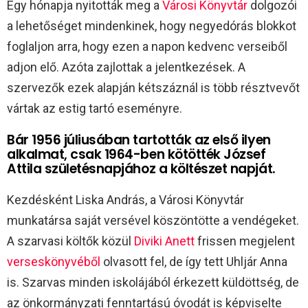
Egy hónapja nyitották meg a
Városi Könyvtár
dolgozói
a lehetőséget mindenkinek, hogy negyedórás blokkot
foglaljon arra, hogy ezen a napon kedvenc verseiből
adjon elő. Azóta zajlottak a jelentkezések. A
szervezők ezek alapján kétszáznál is több résztvevőt
vártak az estig tartó eseményre.
Bár 1956 júliusában tartották az első ilyen
alkalmat, csak 1964-ben kötötték József
Attila születésnapjához a költészet napját.
Kezdésként Liska András, a Városi Könyvtár
munkatársa saját versével köszöntötte a vendégeket.
A szarvasi költők közül
Diviki Anett
frissen megjelent
verseskönyvéből
olvasott fel, de így tett Uhljár Anna
is. Szarvas minden iskolájából érkezett küldöttség, de
az önkormányzati fenntartású óvodát is képviselte