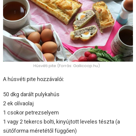
Húsvéti pite (Forrás: Gallicoop.hu)
A húsvéti pite hozzávalói:
50 dkg darált pulykahús
2 ek olívaolaj
1 csokor petrezselyem
1 vagy 2 tekercs bolti, kinyújtott leveles tészta (a
sütőforma méretétől függően)