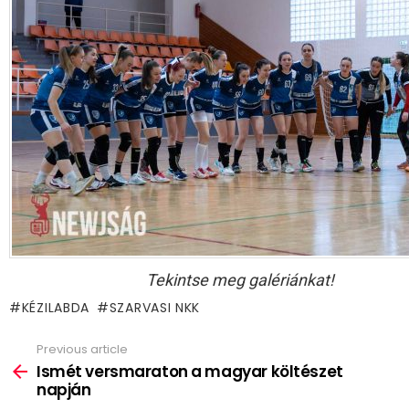
Tekintse meg galériánkat!
KÉZILABDA
SZARVASI NKK
Previous article
See
more
Ismét versmaraton a magyar költészet
napján