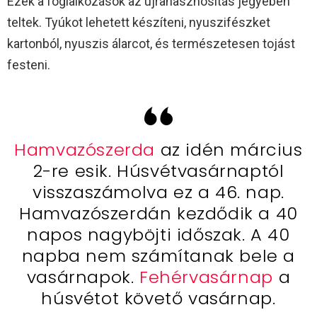
Ezek a foglalkozások az újrahasznosítás jegyében
teltek. Tyúkot lehetett készíteni, nyuszifészket
kartonból, nyuszis álarcot, és természetesen tojást
festeni.
Hamvazószerda
az idén március
2-re esik. Húsvétvasárnaptól
visszaszámolva ez a 46. nap.
Hamvazószerdán kezdődik a 40
napos nagyböjti időszak. A 40
napba nem számítanak bele a
vasárnapok.
Fehérvasárnap
a
húsvétot követő vasárnap.