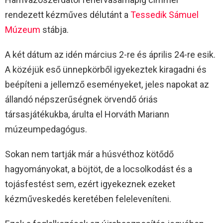
rendezett kézműves délutánt a
Tessedik Sámuel
Múzeum
stábja.
A két dátum az idén március 2-re és április 24-re esik.
A közéjük eső ünnepkörből igyekeztek kiragadni és
beépíteni a jellemző eseményeket, jeles napokat az
állandó népszerűségnek örvendő óriás
társasjátékukba, árulta el Horváth Mariann
múzeumpedagógus.
Sokan nem tartják már a húsvéthoz kötődő
hagyományokat, a böjtöt, de a locsolkodást és a
tojásfestést sem, ezért igyekeznek ezeket
kézműveskedés keretében feleleveníteni.