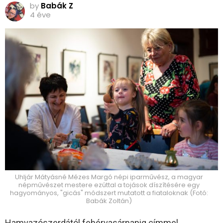
by
Babák Z
4 éve
Uhljár Mátyásné Mézes Margó népi iparművész, a magyar
népművészet mestere ezúttal a tojások díszítésére egy
hagyományos, "gicás" módszert mutatott a fiataloknak (Fotó:
Babák Zoltán)
Hamvazószerdától fehérvasárnapig címmel