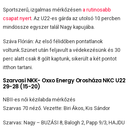
Sportszerű, izgalmas mérkőzésen
a rutinosabb
csapat nyert
. Az U22-es gárda az utolsó 10 percben
mindössze egyszer talál Nagy kapujába.
Száva Flórián: Az első félidőben pontatlanok
voltunk.Szünet után feljavult a védekezésünk és 30
perc alatt csak 8 gólt kaptunk, sikerült a két pontot
itthon tartani.
Szarvasi NKK- Oxxo Energy Orosháza NKC U22
29-28 (15-20)
NBII-es női kézilabda mérkőzés
Szarvas 70 néző. Vezette: Biri Ákos, Kis Sándor
Szarvas: Nagy – BUZÁSI 8, Balogh 2, Papp 9/3, HAJDU