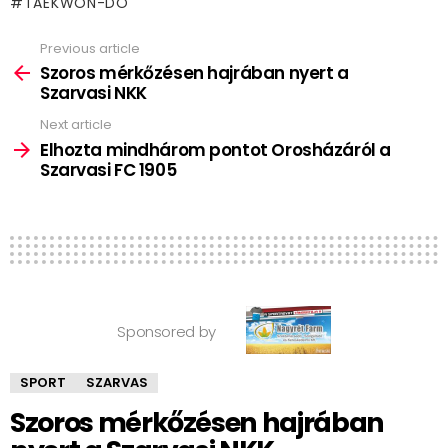
TAEKWON-DO
Previous article
See
more
Szoros mérkőzésen hajrában nyert a
Szarvasi NKK
Next article
Elhozta mindhárom pontot Orosházáról a
Szarvasi FC 1905
Sponsored by
SPORT
SZARVAS
Szoros mérkőzésen hajrában