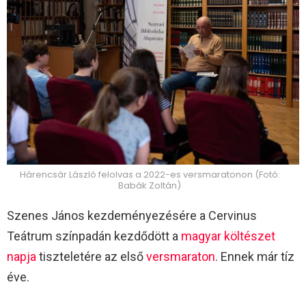
Hárencsár László felolvas a 2022-es versmaratonon (Fotó:
Babák Zoltán)
Szenes János kezdeményezésére a Cervinus
Teátrum színpadán kezdődött a
magyar költészet
napja
tiszteletére az első
versmaraton
. Ennek már tíz
éve.