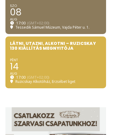
SZO
08
AUG
17:00
(GMT+02:00)
Tessedik Sámuel Múzeum
, Vajda Péter u. 1.
LÁTNI, UTAZNI, ALKOTNI – RUZICSKAY
130 KIÁLLÍTÁS MEGNYITÓJA
PÉNT
14
AUG
17:00
(GMT+02:00)
Ruzicskay Alkotóház
, Erzsébet liget