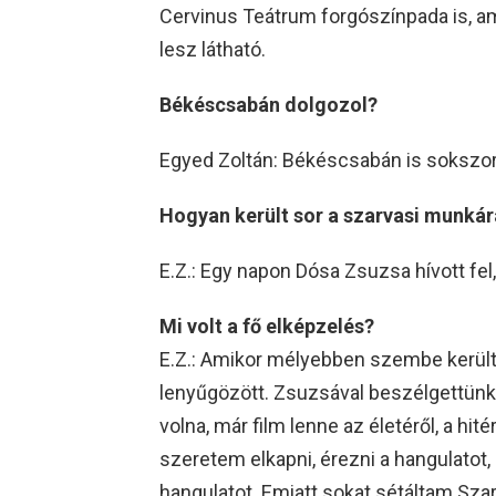
Cervinus Teátrum forgószínpada is, 
lesz látható.
Békéscsabán dolgozol?
Egyed Zoltán: Békéscsabán is sokszo
Hogyan került sor a szarvasi munkár
E.Z.: Egy napon Dósa Zsuzsa hívott fel,
Mi volt a fő elképzelés?
E.Z.: Amikor mélyebben szembe kerü
lenyűgözött. Zsuzsával beszélgettünk 
volna, már film lenne az életéről, a hit
szeretem elkapni, érezni a hangulatot,
hangulatot. Emiatt sokat sétáltam Sza