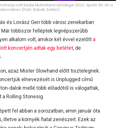
ációja volt Sadie Mulholland vendégei 2022. április 30-án a
atermében (Fotó: Babák Zoltán)
amás és Lovász Geri több városi zenekarban
. Már többször felléptek legnépszerűbb
yen alkalom volt, amikor két évvel ezelőtt
a
ott koncertjén adtak egy betétet
, de
.
on, azaz Mister Slowhand előtt tisztelegnek.
koncertjük elnevezését is Unplugged című
on-dalok mellé több előadótól is válogattak,
 a Rolling Stonesig.
épett fel abban a sorozatban, amin január óta
, illetve a környék fiatal zenészeit. Ezek az
ára esnek; helyszínük a Cervinus Teátrum