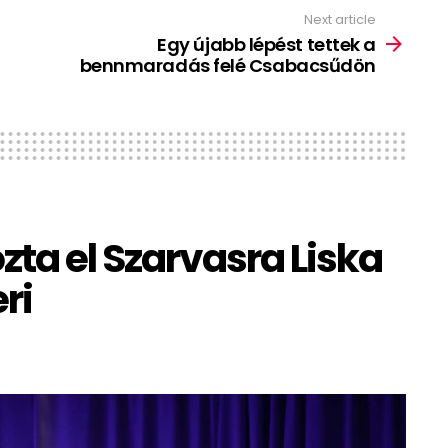
Next article
Egy újabb lépést tettek a
bennmaradás felé Csabacsűdön
zta el Szarvasra Liska
ri