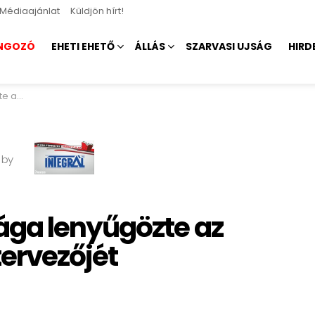
Médiaajánlat
Küldjön hírt!
NGOZÓ
EHETI EHETŐ
ÁLLÁS
SZARVASI UJSÁG
HIRD
vezőjét
 by
ga lenyűgözte az
ervezőjét