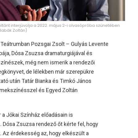
oltánt interjúvolja a 2022. május 2-i olvasópróba szünetében
 Babák Zoltán)
 Teátrumban Pozsgai Zsolt – Gulyás Levente
ája, Dósa Zsuzsa dramaturgiájával és
színészek, még nem ismerik a rendezői
egkönyvet, de lélekben már szerepükre
tató után Tatár Bianka és Timkó János
rmekszínésszel és Egyed Zoltán
 a Jókai Színház előadásain is
. Dósa Zsuzsa rendező őt kérte fel, hogy
 Az érdekesség az, hogy elkészült a