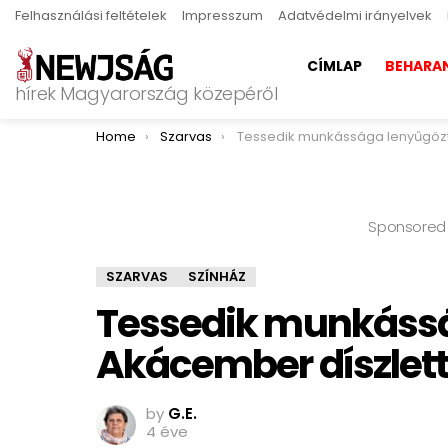
Felhasználási feltételek
Impresszum
Adatvédelmi irányelvek
CÍMLAP
BEHARA
hírek Magyarország közepéről
You are here:
Home
Szarvas
Tessedik munkássága lenyűgözte az Akácember díszletter
Sponsored
SZARVAS
SZÍNHÁZ
Tessedik munkássá
Akácember díszlett
by
G.E.
4 éve