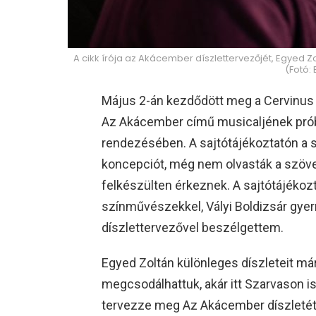
A cikk írója az Akácember díszlettervezőjét, Egyed Z
(Fotó:
Május 2-án kezdődött meg a Cervinus
Az Akácember című musicaljének prób
rendezésében. A sajtótájékoztatón a 
koncepciót, még nem olvasták a szöv
felkészülten érkeznek. A sajtótájékoz
színművészekkel, Vályi Boldizsár gye
díszlettervezővel beszélgettem.
Egyed Zoltán különleges díszleteit már
megcsodálhattuk, akár itt Szarvason is
tervezze meg Az Akácember díszletét.