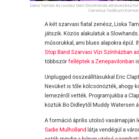
Liska Tamás és Lovász Geri Slowhands elnevezésű form
Cervinus Teátrum Kamar
A két szarvasi fiatal zenész, Liska T
játszik. Közös alakulatuk a Slowhands
műsorukkal, ami blues alapokra épül. Il
Stop Band Szarvasi Vízi Színházban ad
többször
felléptek a Zenepavilonban
is
Unplugged összeállításukkal Eric Clapt
Nevüket is tőle kölcsönözték, ahogy 
lemezéről vették. Programjukba a Clapt
köztük Bo Didleytől Muddy Watersen át
A formáció április utolsó vasárnapján l
Sadie Mulholland
látja vendégül a város
esték mindig a hónap utolsó szombatj