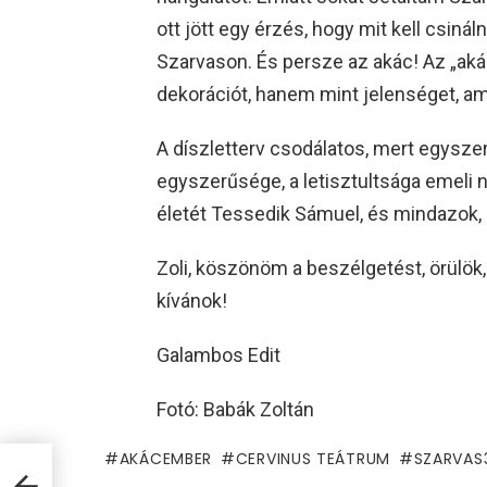
ott jött egy érzés, hogy mit kell csinál
Szarvason. És persze az akác! Az „aká
dekorációt, hanem mint jelenséget, am
A díszletterv csodálatos, mert egyszer
egyszerűsége, a letisztultsága emeli n
életét Tessedik Sámuel, és mindazok,
Zoli, köszönöm a beszélgetést, örülök
kívánok!
Galambos Edit
Fotó: Babák Zoltán
AKÁCEMBER
CERVINUS TEÁTRUM
SZARVAS
ra