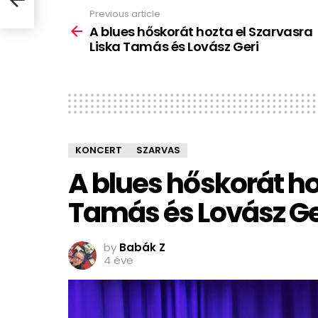
Previous article
See
more
A blues hőskorát hozta el Szarvasra
Liska Tamás és Lovász Geri
KONCERT
SZARVAS
A blues hőskorát ho
Tamás és Lovász Ge
by
Babák Z
4 éve