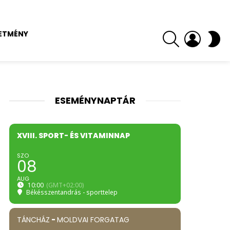
SEARCH
LOGIN
S
ETMÉNY
SK
ESEMÉNYNAPTÁR
XVIII. SPORT- ÉS VITAMINNAP
SZO
08
AUG
10:00
(GMT+02:00)
Békésszentandrás - sporttelep
TÁNCHÁZ
-
MOLDVAI FORGATAG