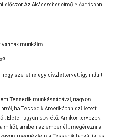
ami először Az Akácember című előadásban
r vannak munkáim.
a?
 hogy szeretne egy díszlettervet, így indult.
ltem Tessedik munkásságával, nagyon
arról, ha Tessedik Amerikában született
éről. Élete nagyon sokrétű. Amikor tervezek,
 a miliőt, amiben az ember élt, megérezni a
rvason, megnéztem a Tessedik tanyát is, és