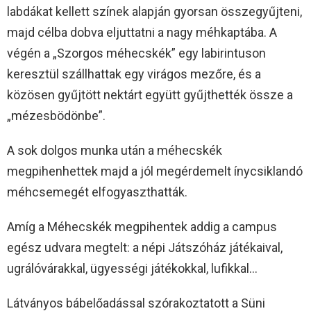
labdákat kellett színek alapján gyorsan összegyűjteni,
majd célba dobva eljuttatni a nagy méhkaptába. A
végén a „Szorgos méhecskék” egy labirintuson
keresztül szállhattak egy virágos mezőre, és a
közösen gyűjtött nektárt együtt gyűjthették össze a
„mézesbödönbe”.
A sok dolgos munka után a méhecskék
megpihenhettek majd a jól megérdemelt ínycsiklandó
méhcsemegét elfogyaszthatták.
Amíg a Méhecskék megpihentek addig a campus
egész udvara megtelt: a népi Játszóház játékaival,
ugrálóvárakkal, ügyességi játékokkal, lufikkal…
Látványos bábelőadással szórakoztatott a Süni