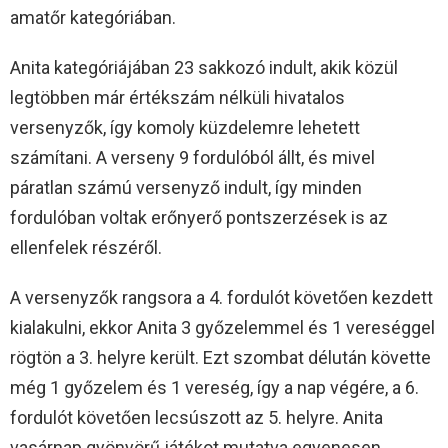
amatőr kategóriában.
Anita kategóriájában 23 sakkozó indult, akik közül
legtöbben már értékszám nélküli hivatalos
versenyzők, így komoly küzdelemre lehetett
számítani. A verseny 9 fordulóból állt, és mivel
páratlan számú versenyző indult, így minden
fordulóban voltak erőnyerő pontszerzések is az
ellenfelek részéről.
A versenyzők rangsora a 4. fordulót követően kezdett
kialakulni, ekkor Anita 3 győzelemmel és 1 vereséggel
rögtön a 3. helyre került. Ezt szombat délután követte
még 1 győzelem és 1 vereség, így a nap végére, a 6.
fordulót követően lecsúszott az 5. helyre. Anita
vasárnap gyönyörű játékot mutatva egyenesen