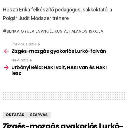
Huszti Erika felkészítő pedagógus, sakkoktató, a
Polgár Judit Módszer trénere
BENKA GYULA EVANGÉLIKUS ÁLTALÁNOS ISKOLA
Previous article
See
more
Zizgés-mozgás gyakorlós Lurkó-falván
Next article
Urbányi Béla: HAKI volt, HAKI van és HAKI
lesz
OKTATÁS
SZARVAS
Zizgés-mozgás gyakorlós Lurkó-