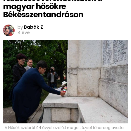
magyar hősökre
Békésszentandráson
by
Babák Z
4 éve
A Hősök szobrát 94 évvel ezelőtt maga József főherceg avatta