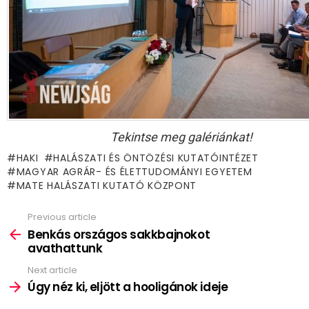
Tekintse meg galériánkat!
HAKI
HALÁSZATI ÉS ÖNTÖZÉSI KUTATÓINTÉZET
MAGYAR AGRÁR- ÉS ÉLETTUDOMÁNYI EGYETEM
MATE HALÁSZATI KUTATÓ KÖZPONT
Previous article
See
more
Benkás országos sakkbajnokot
avathattunk
Next article
Úgy néz ki, eljött a hooligánok ideje