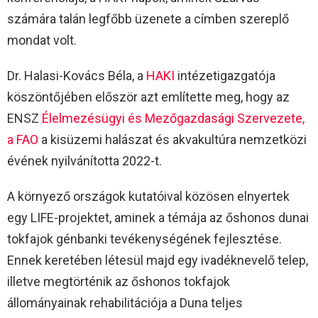
számára talán legfőbb üzenete a címben szereplő
mondat volt.
Dr. Halasi-Kovács Béla, a
HAKI
intézetigazgatója
köszöntőjében először azt említette meg, hogy az
ENSZ
Élelmezésügyi és Mezőgazdasági Szervezete,
a FAO
a kisüzemi halászat és akvakultúra nemzetközi
évének nyilvánította 2022-t.
A környező országok kutatóival közösen elnyertek
egy LIFE-projektet, aminek a témája az őshonos dunai
tokfajok génbanki tevékenységének fejlesztése.
Ennek keretében létesül majd egy ivadéknevelő telep,
illetve megtörténik az őshonos tokfajok
állományainak rehabilitációja a Duna teljes