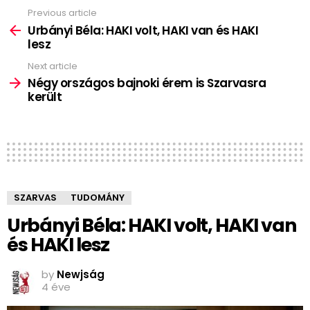
Previous article
See
more
Urbányi Béla: HAKI volt, HAKI van és HAKI
lesz
Next article
Négy országos bajnoki érem is Szarvasra
került
SZARVAS
TUDOMÁNY
Urbányi Béla: HAKI volt, HAKI van
és HAKI lesz
by
Newjság
4 éve