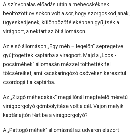
A színvonalas előadás után a méhecskéknek
beöltözött ovisokon volt a sor, hogy szorgoskodjanak,
ügyeskedjenek, különbözőféleképpen gyűjtsék a
virágport, a nektárt az öt állomáson.
Az első állomáson „Egy méh – legelőn” sepregetve
gyűjtögettek kaptárba a virágport. Majd a „Locsi-
pocsiméhek” állomásán mézzel tölthették fel
tölcséreiket, ami kacskaringózó csöveken keresztül
csordogált a kaptárba.
Az „Zizgő méhecskék” megállónál megfelelő méretű
virágporgolyó gömbölyítése volt a cél. Vajon melyik
kaptár ajtón fért be a virágporgolyó?
A „Pattogó méhek” állomásnál az udvaron elszórt