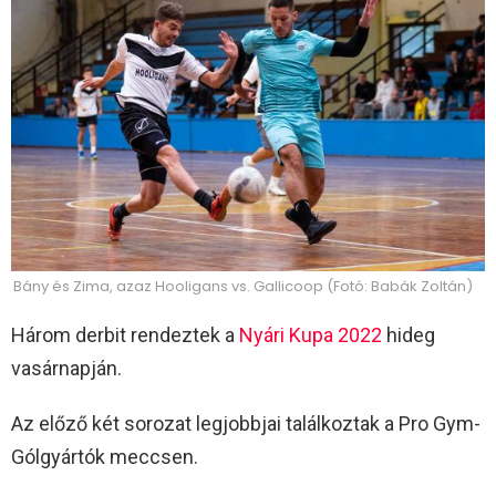
Bány és Zima, azaz Hooligans vs. Gallicoop (Fotó: Babák Zoltán)
Három derbit rendeztek a
Nyári Kupa 2022
hideg
vasárnapján.
Az előző két sorozat legjobbjai találkoztak a Pro Gym-
Gólgyártók meccsen.