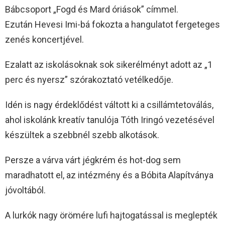
Bábcsoport „Fogd és Mard óriások” címmel.
Ezután Hevesi Imi-bá fokozta a hangulatot fergeteges
zenés koncertjével.
Ezalatt az iskolásoknak sok sikerélményt adott az „1
perc és nyersz” szórakoztató vetélkedője.
Idén is nagy érdeklődést váltott ki a csillámtetoválás,
ahol iskolánk kreatív tanulója Tóth Iringó vezetésével
készültek a szebbnél szebb alkotások.
Persze a várva várt jégkrém és hot-dog sem
maradhatott el, az intézmény és a Bóbita Alapítványa
jóvoltából.
A lurkók nagy örömére lufi hajtogatással is meglepték