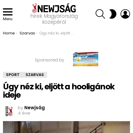
SEARCH
L
SWITCH
hírek Magyarország
SKIN
Menu
közepéről
You are here:
Home
Szarvas
Úgy néz ki, eljött a hooligánok ideje
Sponsored by
SPORT
SZARVAS
Úgy néz ki, eljött a hooligánok
ideje
by
Newjság
4 éve