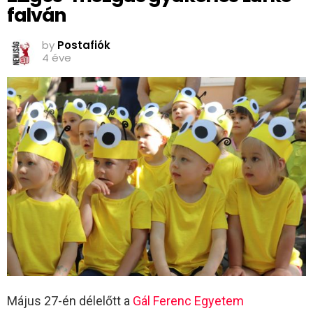
falván
by
Postafiók
4 éve
Május 27-én délelőtt a
Gál Ferenc Egyetem