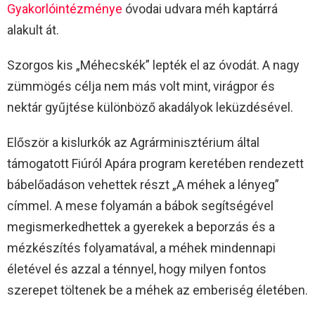
Gyakorlóintézménye
óvodai udvara méh kaptárrá
alakult át.
Szorgos kis „Méhecskék” lepték el az óvodát. A nagy
zümmögés célja nem más volt mint, virágpor és
nektár gyűjtése különböző akadályok leküzdésével.
Először a kislurkók az Agrárminisztérium által
támogatott Fiúról Apára program keretében rendezett
bábelőadáson vehettek részt „A méhek a lényeg”
címmel. A mese folyamán a bábok segítségével
megismerkedhettek a gyerekek a beporzás és a
mézkészítés folyamatával, a méhek mindennapi
életével és azzal a ténnyel, hogy milyen fontos
szerepet töltenek be a méhek az emberiség életében.