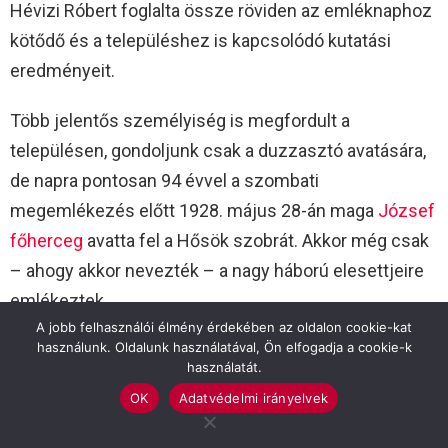
Hévizi Róbert foglalta össze röviden az emléknaphoz
kötődő és a településhez is kapcsolódó kutatási
eredményeit.
Több jelentős személyiség is megfordult a
településen, gondoljunk csak a duzzasztó avatására,
de napra pontosan 94 évvel a szombati
megemlékezés előtt 1928. május 28-án maga
József
főherceg
avatta fel a Hősök szobrát. Akkor még csak
– ahogy akkor nevezték – a nagy háború elesettjeire
emlékeztek.
A jobb felhasználói élmény érdekében az oldalon cookie-kat
használunk. Oldalunk használatával, Ön elfogadja a cookie-k
József főherceg, aki katonai rangját tekintve tábornok
használatát.
volt, az olasz fronton szolgált, számos ütközetben
OK
Adatvédelmi irányelvek
vezette a magyar katonákat. Ő volt az a Habsburg, aki
elsősorban magyar arisztokrataként határozta meg