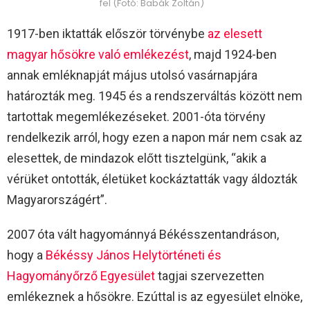
fel (Fotó: Babák Zoltán)
1917-ben iktatták először törvénybe
az elesett
magyar hősökre való emlékezést
, majd 1924-ben
annak emléknapját május utolsó vasárnapjára
határozták meg. 1945 és a rendszerváltás között nem
tartottak megemlékezéseket. 2001-óta törvény
rendelkezik arról, hogy ezen a napon már nem csak az
elesettek, de mindazok előtt tisztelgünk, “akik a
vérüket ontották, életüket kockáztatták vagy áldozták
Magyarországért”.
2007 óta vált hagyománnyá Békésszentandráson,
hogy a
Békéssy János Helytörténeti és
Hagyományőrző Egyesület
tagjai szervezetten
emlékeznek a hősökre. Ezúttal is az egyesület elnöke,