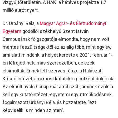
vízgyűjtőterületén. A HAKI a hétéves projektre 1,7
millió eurót nyert.
Dr. Urbányi Béla, a
Magyar Agrár- és Élettudományi
Egyetem
gödöllői székhelyű Szent István
Campusának főigazgatója elmondta, hogy nem volt
mentes feszültségektől ez az alig több, mint egy év,
ami alatt mindenki a helyét kereste a 2021. február 1-
én létrejött hatalmas szervezetben, de ezek
elsimultak. Ennek lett szerves része a Halászati
Kutató Intézet, ami most kutatóközpontként dolgozik.
Az elmúlt nyolc hónap már arról szólt, aminek szólnia
kell egy kutatóintézeti-egyetemi együttműködésnek,
fogalmazott Urbányi Béla, és hozzátette, “ezt
képviselik is minden szinten”.