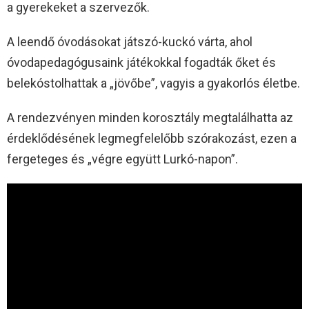
a gyerekeket a szervezők.
A leendő óvodásokat játszó-kuckó várta, ahol
óvodapedagógusaink játékokkal fogadták őket és
belekóstolhattak a „jövőbe”, vagyis a gyakorlós életbe.
A rendezvényen minden korosztály megtalálhatta az
érdeklődésének legmegfelelőbb szórakozást, ezen a
fergeteges és „végre együtt Lurkó-napon”.