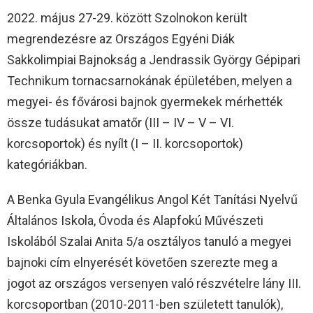
2022. május 27-29. között Szolnokon került
megrendezésre az Országos Egyéni Diák
Sakkolimpiai Bajnokság a Jendrassik György Gépipari
Technikum tornacsarnokának épületében, melyen a
megyei- és fővárosi bajnok gyermekek mérhették
össze tudásukat amatőr (III – IV – V – VI.
korcsoportok) és nyílt (I – II. korcsoportok)
kategóriákban.
A Benka Gyula Evangélikus Angol Két Tanítási Nyelvű
Általános Iskola, Óvoda és Alapfokú Művészeti
Iskolából Szalai Anita 5/a osztályos tanuló a megyei
bajnoki cím elnyerését követően szerezte meg a
jogot az országos versenyen való részvételre lány III.
korcsoportban (2010-2011-ben született tanulók),