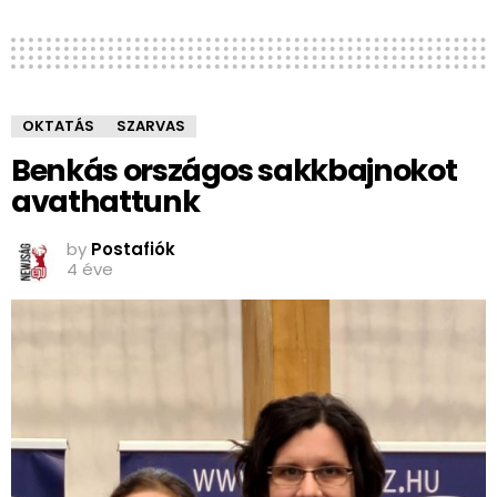
OKTATÁS
SZARVAS
Benkás országos sakkbajnokot
avathattunk
by
Postafiók
4 éve