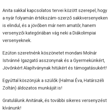
Anita sakkal kapcsolatos tervei között szerepel, hogy
a nyár folyamán értékszám-szerző sakkversenyeken
is elindul, és a jövőben már nem amatőr, hanem
versenyzői kategóriában vág neki a Diákolimpiai
versenyeknek.
Ezúton szeretnénk köszönetet mondani Molnár
Istvánné Igazgató asszonynak és a Gyermekünkért,
Jövőnkért Alapítványnak hitükért és támogatásukért!
Egyúttal köszönjük a szülők (Halmai Éva, Határszéli
Zoltán) áldozatos munkáját is!
Gratulálunk Anitának, és további sikeres versenyzést
kívánunk!