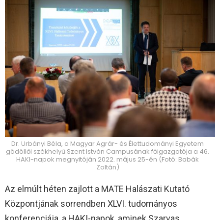
Dr. Urbányi Béla, a Magyar Agrár- és Élettudományi Egyetem
gödöllői székhelyű Szent István Campusának főigazgatója a 46.
HAKI-napok megnyitóján 2022. május 25-én (Fotó: Babák
Zoltán)
Az elmúlt héten zajlott a MATE Halászati Kutató
Központjának sorrendben XLVI. tudományos
konferenciája, a HAKI-napok, aminek Szarvas