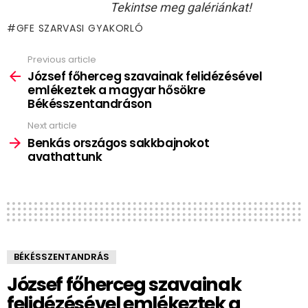
Tekintse meg galériánkat!
GFE SZARVASI GYAKORLÓ
Previous article
See
more
József főherceg szavainak felidézésével
emlékeztek a magyar hősökre
Békésszentandráson
Next article
Benkás országos sakkbajnokot
avathattunk
BÉKÉSSZENTANDRÁS
József főherceg szavainak
felidézésével emlékeztek a