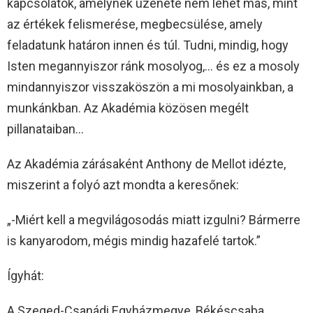
kapcsolatok, amelynek üzenete nem lehet más, mint
az értékek felismerése, megbecsülése, amely
feladatunk határon innen és túl. Tudni, mindig, hogy
Isten megannyiszor ránk mosolyog,… és ez a mosoly
mindannyiszor visszaköszön a mi mosolyainkban, a
munkánkban. Az Akadémia közösen megélt
pillanataiban…
Az Akadémia zárásaként Anthony de Mellot idézte,
miszerint a folyó azt mondta a keresőnek:
„-Miért kell a megvilágosodás miatt izgulni? Bármerre
is kanyarodom, mégis mindig hazafelé tartok.”
Ígyhát:
A Szeged-Csanádi Egyházmegye, Békéscsaba,