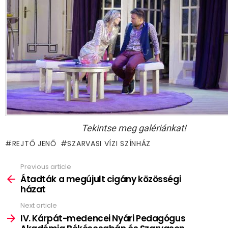
Tekintse meg galériánkat!
REJTŐ JENŐ
SZARVASI VÍZI SZÍNHÁZ
Previous article
See
more
Átadták a megújult cigány közösségi
házat
Next article
IV. Kárpát-medencei Nyári Pedagógus