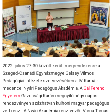
2022. július 27-30 között került megrendezésre a
Szeged-Csanádi Egyházmegye Gelsey Vilmos
Pedagógiai Intézete szervezésében a IV. Kárpát-
medencei Nyári Pedagógus Akadémia. A
Gál Ferenc
Egyetem
Gazdasági Karán megnyíló négy napos
rendezvényen százhatvan külhoni magyar pedagógus
vett részt. A Nyári Akadémia résztvevőit Varga Tamás,