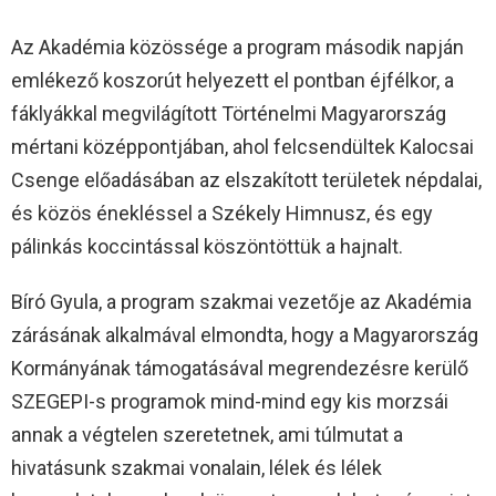
Az Akadémia közössége a program második napján
emlékező koszorút helyezett el pontban éjfélkor, a
fáklyákkal megvilágított Történelmi Magyarország
mértani középpontjában, ahol felcsendültek Kalocsai
Csenge előadásában az elszakított területek népdalai,
és közös énekléssel a Székely Himnusz, és egy
pálinkás koccintással köszöntöttük a hajnalt.
Bíró Gyula, a program szakmai vezetője az Akadémia
zárásának alkalmával elmondta, hogy a Magyarország
Kormányának támogatásával megrendezésre kerülő
SZEGEPI-s programok mind-mind egy kis morzsái
annak a végtelen szeretetnek, ami túlmutat a
hivatásunk szakmai vonalain, lélek és lélek