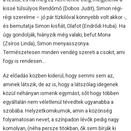
kissé túlsúlyos Rendőrnő (Dobos Judit), Simon régi-
régi szerelme – jó pár tízkilóval könnyebb volt akkor -,
és bemutatja Simon kisfiát, Olafot (Endrődi Huba). Ha
úgy gondolják, hiányzik még valaki, befut Mona
(Zsíros Linda), Simon menyasszonya.
Természetesen minden vendég szereti a csokit, ami
fogy is rendesen…
Az előadás közben kiderül, hogy semmi sem az,
aminek látszik, de az is, hogy a látszólag idegenek
közül néhányan ismerik egymást, sőt hogy többen
egyáltalán nem véletlenül tévedtek ugyanabba a
szobába. Helyzetkomikumok, amin a közönség
folyamatosan nevet, a színpadon lévők pedig nagy
komolyan, (néha persze titokban, ők sem bírják ki