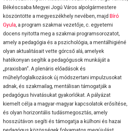
Békéscsaba Megyei Jogú Város alpolgármestere
köszöntötte a megyeszékhely nevében, majd
Bíró
Gyula
, a program szakmai vezetője, c. egyetemi
docens nyitotta meg a szakmai programsorozatot,
amely a pedagógia és a pszichológia, a mentálhigiéné
olyan aktualitásait vette górcső alá, amelyek
hatékonyan segítik a pedagógusok munkáját a
„praxisban”. A plenáris előadások és
műhelyfoglalkozások új módszertani impulzusokat
adnak, és szakmailag, mentálisan támogatják a
pedagógus hivatásukat gyakorlókat. A pályázat
kiemelt célja a magyar-magyar kapcsolatok erősítése,
és olyan horizontális tudásmegosztás, amely
hosszútávon segíti és támogatja a külhoni és hazai
pedagógus közösségek folyamatos megújulást