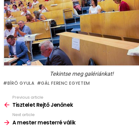
Tekintse meg galériánkat!
BÍRÓ GYULA
GÁL FERENC EGYETEM
Previous article
See
more
Tisztelet Rejtő Jenőnek
Next article
A mester mesterré válik