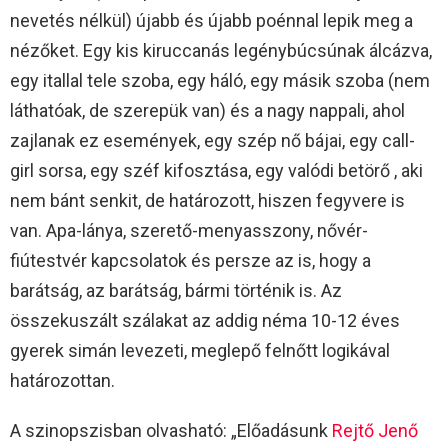
nevetés nélkül) újabb és újabb poénnal lepik meg a
nézőket. Egy kis kiruccanás legénybúcsúnak álcázva,
egy itallal tele szoba, egy háló, egy másik szoba (nem
láthatóak, de szerepük van) és a nagy nappali, ahol
zajlanak ez események, egy szép nő bájai, egy call-
girl sorsa, egy széf kifosztása, egy valódi betörő , aki
nem bánt senkit, de határozott, hiszen fegyvere is
van. Apa-lánya, szerető-menyasszony, nővér-
fiútestvér kapcsolatok és persze az is, hogy a
barátság, az barátság, bármi történik is. Az
összekuszált szálakat az addig néma 10-12 éves
gyerek simán levezeti, meglepő felnőtt logikával
határozottan.
A szinopszisban olvasható: „Előadásunk
Rejtő Jenő