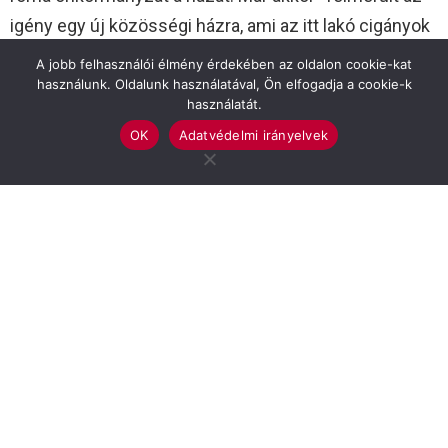
igény egy új közösségi házra, ami az itt lakó cigányok
és nem cigányok mindennapjait teszik színesebbé”,
A jobb felhasználói élmény érdekében az oldalon cookie-kat
jelentette ki Romhányi Tiborné Erika, a roma
használunk. Oldalunk használatával, Ön elfogadja a cookie-k
használatát.
önkormányzat elnöke.
OK
Adatvédelmi irányelvek
“A felépült új közösségi terünk olyan új funkciókkal
fog majd szolgálni, ami lehetővé teszi számunkra,
roma és nem roma családok számára, hogy ne csak
egy puszta közösségi teret biztosítson, de olyan
programokkal is megtöltsük, amik közösséget
építenek. Ezzel a helyi roma közösséget, illetve annak
elfogadását, befogadását szeretnénk erősíteni”,
fogalmazott Szarvas Város Roma Nemzetiségi
Önkormányzatának elnöke.