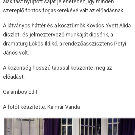
alakítást nyújtott saját jelenetében, így minden
szereplő fontos fogaskerekévé vált az előadásnak.
A látványos háttér és a kosztümök Kovács Yvett Alida
díszlet- és jelmeztervező munkáját dicsérik, a
dramaturg Lökös Ildikó, a rendezőasszisztens Petyi
János volt.
A közönség hosszú tapssal köszönte meg az
előadást.
Galambos Edit
A fotót készítette: Kalmár Vanda