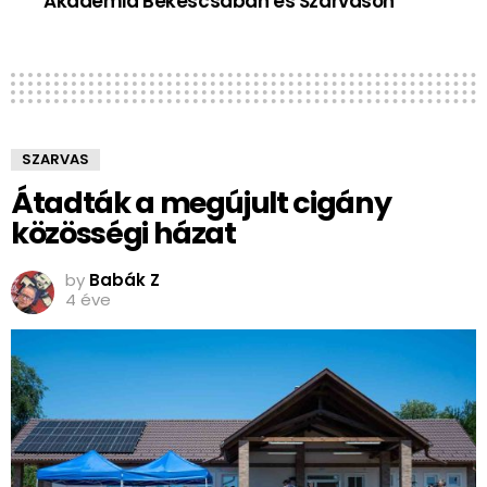
Akadémia Békéscsabán és Szarvason
SZARVAS
Átadták a megújult cigány
közösségi házat
by
Babák Z
4 éve