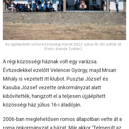
Az újjáépített roma közösségi házat 2022. július 16-án adták át
(Fotó: Babák Zoltán)
A régi közösségi háznak volt egy varázsa.
Évtizedekkel ezelőtt Velencei György, majd Mrsan
Mihály is vezetett itt klubot. Pusztai József és
Kasuba József vezette önkormányzat alatt
kibővítették, hangzott el a teljesen újjáépített
közösségi ház július 16-i átadóján.
2006-ban meglehetősen romos állapotban vette át a
roma önkormányzat a házat. Már akkor “felmerült az