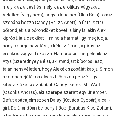
melyik az alvást és melyik az erotikus vágyakat.
Véletlen (vagy nem), hogy a londiner (Oláh Béla) rossz
szobába hozza Candy (Bálizs Anett), a fiatal sztár
bőröndjét, s a bőröndöket követi a lány is, akin Alex
kipróbálja a csokikat – mind a hármat, így megtudja,
hogy a sárga nevetést, a kék az álmot, a piros az
erotikus vágyat fokozza. Hamarosan megjelenik az
Atya (Szerednyey Béla), aki mindjárt bíboros lesz,
talán nem véletlen, hogy Alexék szobáját kapja. Simon
szerencsejátékon elveszti összes pénzét, így
kiteszik őket a szobából. Candyt keresi Mr. Watt
(Csonka András), aki szerepe szerint egy úriember.
Befut apácajelmezben Daisy (Kovács Gyopár), a call-
girl. De állandóan be-benyit Bob (Barabás Kiss Zoltán),
a testőr, és ha még ez nem lenne elég, megjelenik a