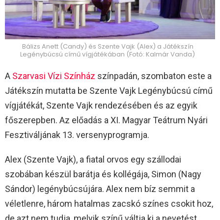
Bálizs Anett (Candy) és Szente Vajk (Alex) a Játékszín
Legénybúcsú című vígjátékában (Fotó: Kalmár Vanda)
A
Szarvasi Vízi Színház
színpadán, szombaton este a
Játékszín mutatta be Szente Vajk Legénybúcsú című
vígjátékát, Szente Vajk rendezésében és az egyik
főszerepben. Az előadás a XI. Magyar Teátrum Nyári
Fesztiváljának 13. versenyprogramja.
Alex (Szente Vajk), a fiatal orvos egy szállodai
szobában készül barátja és kollégája, Simon (Nagy
Sándor) legénybúcsújára. Alex nem bíz semmit a
véletlenre, három hatalmas zacskó színes csokit hoz,
de azt nem tudja, melyik színű váltja ki a nevetést,