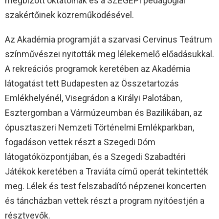
megbízott oktatóinak és a SZEGEPI pedagógiai
szakértőinek közreműködésével.
Az Akadémia programját a szarvasi Cervinus Teátrum
színművészei nyitották meg lélekemelő előadásukkal.
A rekreációs programok keretében az Akadémia
látogatást tett Budapesten az Összetartozás
Emlékhelyénél, Visegrádon a Királyi Palotában,
Esztergomban a Vármúzeumban és Bazilikában, az
ópusztaszeri Nemzeti Történelmi Emlékparkban,
fogadáson vettek részt a Szegedi Dóm
látogatóközpontjában, és a Szegedi Szabadtéri
Játékok keretében a Traviáta című operát tekintették
meg. Lélek és test felszabadító népzenei koncerten
és táncházban vettek részt a program nyitóestjén a
résztvevők.