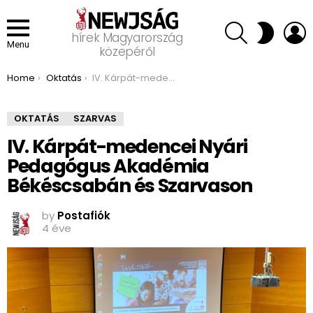
SEARCH
L
SWITCH
hírek Magyarország
SKIN
Menu
közepéről
You are here:
Home
Oktatás
IV. Kárpát-medencei Nyári Pedagógus Akadémia Békéscsabán és Szarvason
OKTATÁS
SZARVAS
IV. Kárpát-medencei Nyári
Pedagógus Akadémia
Békéscsabán és Szarvason
by
Postafiók
4 éve