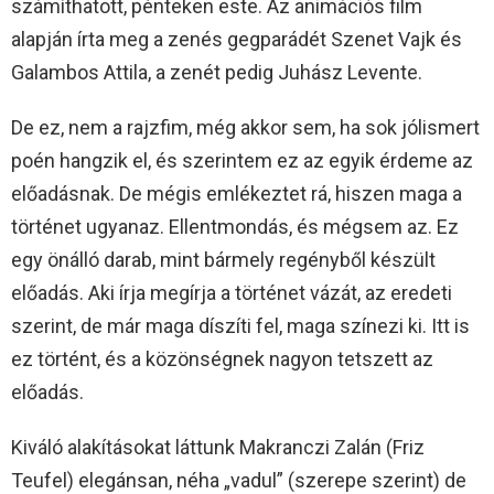
számíthatott, pénteken este. Az animációs film
alapján írta meg a zenés gegparádét Szenet Vajk és
Galambos Attila, a zenét pedig Juhász Levente.
De ez, nem a rajzfim, még akkor sem, ha sok jólismert
poén hangzik el, és szerintem ez az egyik érdeme az
előadásnak. De mégis emlékeztet rá, hiszen maga a
történet ugyanaz. Ellentmondás, és mégsem az. Ez
egy önálló darab, mint bármely regényből készült
előadás. Aki írja megírja a történet vázát, az eredeti
szerint, de már maga díszíti fel, maga színezi ki. Itt is
ez történt, és a közönségnek nagyon tetszett az
előadás.
Kiváló alakításokat láttunk Makranczi Zalán (Friz
Teufel) elegánsan, néha „vadul” (szerepe szerint) de