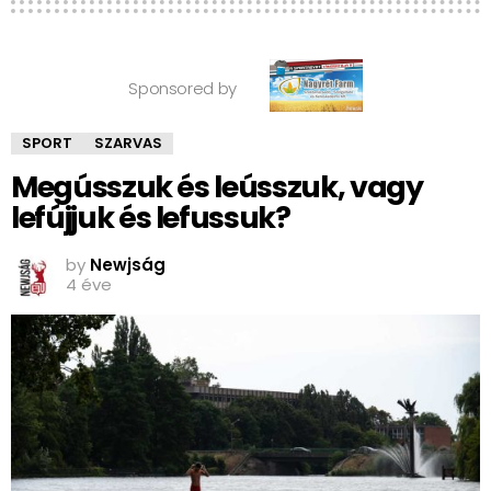
Sponsored by
SPORT
SZARVAS
Megússzuk és leússzuk, vagy
lefújjuk és lefussuk?
by
Newjság
4 éve