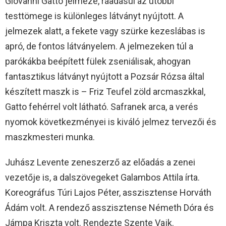
Giovanni Gatto jelmeze, ráadásul az utóbbi
testtömege is különleges látványt nyújtott. A
jelmezek alatt, a fekete vagy szürke kezeslábas is
apró, de fontos látványelem. A jelmezeken túl a
parókákba beépített fülek zseniálisak, ahogyan
fantasztikus látványt nyújtott a Pozsár Rózsa által
készített maszk is – Friz Teufel zöld arcmaszkkal,
Gatto fehérrel volt látható. Safranek arca, a verés
nyomok következményei is kiváló jelmez tervezői és
maszkmesteri munka.
Juhász Levente zeneszerző az előadás a zenei
vezetője is, a dalszövegeket Galambos Attila írta.
Koreográfus Túri Lajos Péter, asszisztense Horváth
Ádám volt. A rendező asszisztense Németh Dóra és
Jámpa Kriszta volt. Rendezte Szente Vajk.