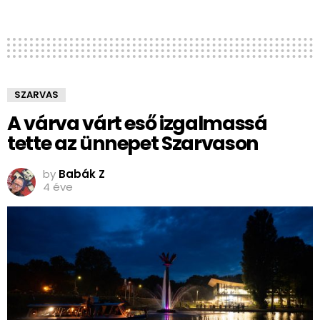
SZARVAS
A várva várt eső izgalmassá
tette az ünnepet Szarvason
by
Babák Z
4 éve