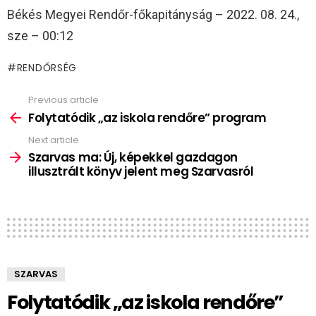
Békés Megyei Rendőr-főkapitányság – 2022. 08. 24.,
sze – 00:12
RENDŐRSÉG
Previous article
See
more
Folytatódik „az iskola rendőre” program
Next article
Szarvas ma: Új, képekkel gazdagon
illusztrált könyv jelent meg Szarvasról
SZARVAS
Folytatódik „az iskola rendőre”