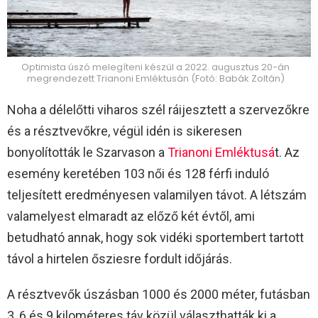
Optimista úszó melegíteni készül a 2022. augusztus 20-án
megrendezett Trianoni Emléktusán (Fotó: Babák Zoltán)
Noha a délelőtti viharos szél ráijesztett a szervezőkre
és a résztvevőkre, végül idén is sikeresen
bonyolították le Szarvason a
Trianoni Emléktusá
t. Az
esemény keretében 103 női és 128 férfi induló
teljesített eredményesen valamilyen távot. A létszám
valamelyest elmaradt az előző két évtől, ami
betudható annak, hogy sok vidéki sportembert tartott
távol a hirtelen ősziesre fordult időjárás.
A résztvevők úszásban 1000 és 2000 méter, futásban
3, 6 és 9 kilométeres táv közül választhatták ki a