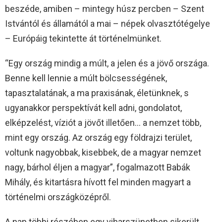
beszéde, amiben – mintegy húsz percben – Szent
Istvántól és államától a mai – népek olvasztótégelye
– Európáig tekintette át történelmünket.
“Egy ország mindig a múlt, a jelen és a jövő országa.
Benne kell lennie a múlt bölcsességének,
tapasztalatának, a ma praxisának, életünknek, s
ugyanakkor perspektívát kell adni, gondolatot,
elképzelést, víziót a jövőt illetően… a nemzet több,
mint egy ország. Az ország egy földrajzi terület,
voltunk nagyobbak, kisebbek, de a magyar nemzet
nagy, bárhol éljen a magyar”, fogalmazott Babák
Mihály, és kitartásra hívott fel minden magyart a
történelmi országközépről.
A nap többi részében egy viharszünetben sikerült