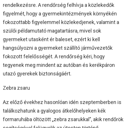
rendelkezésre. A rendőrség felhívja a közlekedők
figyelmét, hogy a gyermekintézmények környékén
fokozottabb figyelemmel közlekedjenek, valamint a
szülői példamutató magatartásra, mivel sok
gyermeket utasként ér baleset, ezért ki kell
hangsúlyozni a gyermeket szállító járművezetők
fokozott felelősségét. A rendőrség kéri, hogy
tegyenek meg mindent az autóban és kerékpáron
utazó gyerekek biztonságáért.
Zebra zsaru
Az előző évekhez hasonlóan idén szeptemberben is
találkozhatunk a gyalogos átkelőhelyeken kék
formaruhába öltözött „zebra zsarukkal”, akik rendőrök
segítségével felügyelik az útesten történő