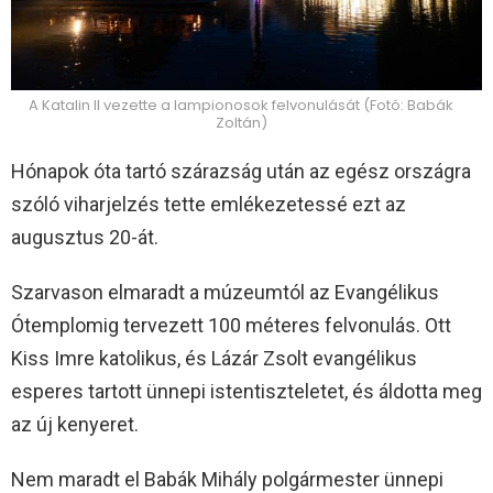
A Katalin II vezette a lampionosok felvonulását (Fotó: Babák
Zoltán)
Hónapok óta tartó szárazság után az egész országra
szóló viharjelzés tette emlékezetessé ezt az
augusztus 20-át.
Szarvason elmaradt a múzeumtól az Evangélikus
Ótemplomig tervezett 100 méteres felvonulás. Ott
Kiss Imre katolikus, és Lázár Zsolt evangélikus
esperes tartott ünnepi istentiszteletet, és áldotta meg
az új kenyeret.
Nem maradt el Babák Mihály polgármester ünnepi