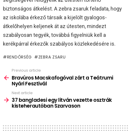
biztonságos átkelést. A zebra zsaruk feladata, hogy
az iskolába érkező társaik a kijelölt gyalogos-
átkelőhelyen keljenek át az útesten, mindezt
szabályosan tegyék, továbbá figyelniük kell a
kerékpárral érkezők szabályos közlekedésére is.
RENDŐRSÉG
ZEBRA ZSARU
Previous article
See
more
Bravúros Macskafogóval zárt a Teátrumi
Nyári Fesztivál
Next article
37 bangladesi egy litván vezette osztrák
kisteherautóban Szarvason