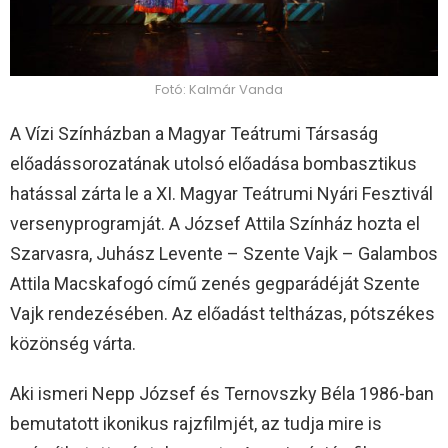
Fotó: Kalmár Vanda
A Vízi Színházban a Magyar Teátrumi Társaság
előadássorozatának utolsó előadása bombasztikus
hatással zárta le a XI. Magyar Teátrumi Nyári Fesztivál
versenyprogramját. A József Attila Színház hozta el
Szarvasra, Juhász Levente – Szente Vajk – Galambos
Attila Macskafogó című zenés gegparádéját Szente
Vajk rendezésében. Az előadást teltházas, pótszékes
közönség várta.
Aki ismeri Nepp József és Ternovszky Béla 1986-ban
bemutatott ikonikus rajzfilmjét, az tudja mire is