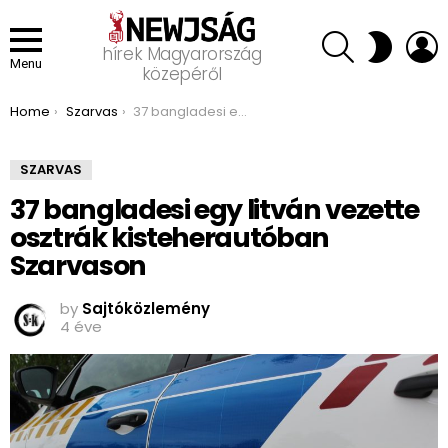
SEARCH
L
SWITCH
hírek Magyarország
SKIN
Menu
közepéről
You are here:
Home
Szarvas
37 bangladesi egy litván vezette osztrák kisteherautóban Szarvason
SZARVAS
37 bangladesi egy litván vezette
osztrák kisteherautóban
Szarvason
by
Sajtóközlemény
4 éve