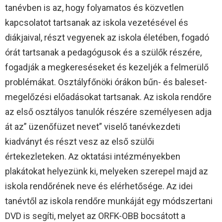
tanévben is az, hogy folyamatos és közvetlen
kapcsolatot tartsanak az iskola vezetésével és
diákjaival, részt vegyenek az iskola életében, fogadó
órát tartsanak a pedagógusok és a szülők részére,
fogadják a megkereséseket és kezeljék a felmerülő
problémákat. Osztályfőnöki órákon bűn- és baleset-
megelőzési előadásokat tartsanak. Az iskola rendőre
az első osztályos tanulók részére személyesen adja
át az” üzenőfüzet nevet” viselő tanévkezdeti
kiadványt és részt vesz az első szülői
értekezleteken. Az oktatási intézményekben
plakátokat helyezünk ki, melyeken szerepel majd az
iskola rendőrének neve és elérhetősége. Az idei
tanévtől az iskola rendőre munkáját egy módszertani
DVD is segíti, melyet az ORFK-OBB bocsátott a