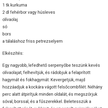
1 tk kurkuma
2 dl fehérbor vagy húsleves
olívaolaj
só
bors
a tálaláshoz friss petrezselyem
Elkészítés:
Egy nagyobb, lefedhető serpenyőbe teszünk kevés
olívaolajat, felhevítjük, és rádobjuk a felaprított
hagymát és fokhagymát. Kevergetjük, majd
hozzáadjuk a kockára vágott felsőcombfilét. Néhány
perc alatt átpirítjuk minden oldalát, és megszórjuk
sóval, borssal, és a fűszerekkel. Beletesszük a