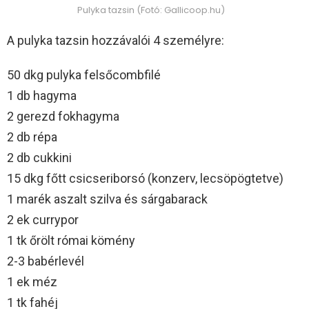
Pulyka tazsin (Fotó: Gallicoop.hu)
A pulyka tazsin hozzávalói 4 személyre:
50 dkg pulyka felsőcombfilé
1 db hagyma
2 gerezd fokhagyma
2 db répa
2 db cukkini
15 dkg főtt csicseriborsó (konzerv, lecsöpögtetve)
1 marék aszalt szilva és sárgabarack
2 ek currypor
1 tk őrölt római kömény
2-3 babérlevél
1 ek méz
1 tk fahéj