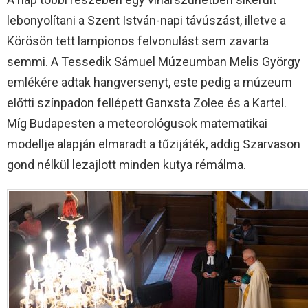
lebonyolítani a Szent István-napi távúszást, illetve a
Körösön tett lampionos felvonulást sem zavarta
semmi. A Tessedik Sámuel Múzeumban Melis György
emlékére adtak hangversenyt, este pedig a múzeum
előtti színpadon fellépett Ganxsta Zolee és a Kartel.
Míg Budapesten a meteorológusok matematikai
modellje alapján elmaradt a tűzijáték, addig Szarvason
gond nélkül lezajlott minden kutya rémálma.