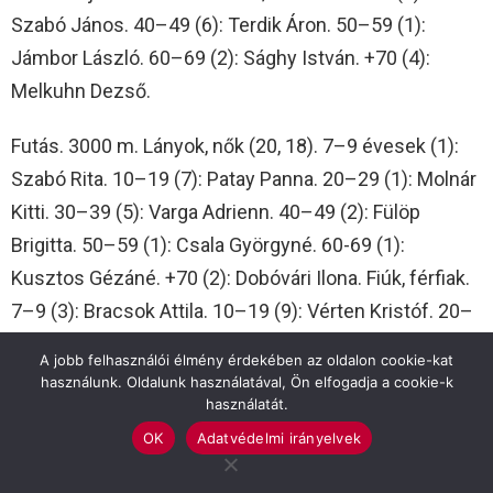
Szabó János. 40–49 (6): Terdik Áron. 50–59 (1):
Jámbor László. 60–69 (2): Sághy István. +70 (4):
Melkuhn Dezső.
Futás. 3000 m. Lányok, nők (20, 18). 7–9 évesek (1):
Szabó Rita. 10–19 (7): Patay Panna. 20–29 (1): Molnár
Kitti. 30–39 (5): Varga Adrienn. 40–49 (2): Fülöp
Brigitta. 50–59 (1): Csala Györgyné. 60-69 (1):
Kusztos Gézáné. +70 (2): Dobóvári Ilona. Fiúk, férfiak.
7–9 (3): Bracsok Attila. 10–19 (9): Vérten Kristóf. 20–
29 (1): Szeljak Bence. 30–39 (1): Kovács Imre. 40–49
A jobb felhasználói élmény érdekében az oldalon cookie-kat
(4): Prisztai Viktor.
használunk. Oldalunk használatával, Ön elfogadja a cookie-k
használatát.
6000 m. Lányok, nők (17, 17). 10–19 évesek (2): 1.
OK
Adatvédelmi irányelvek
Győri Dolli Diána. 20–29 (3): Relossa Princessa. 30–39