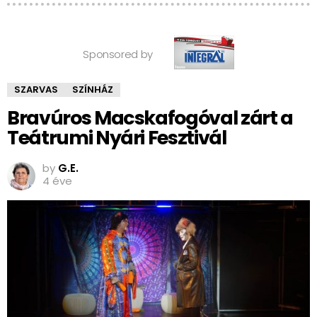
Sponsored by
SZARVAS
SZÍNHÁZ
Bravúros Macskafogóval zárt a
Teátrumi Nyári Fesztivál
by
G.E.
4 éve