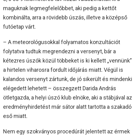
maguknak legmegfelelőbbet, aki pedig a kettőt
kombinálta, arra a rövidebb úszás, illetve a középső
futóetap várt.
– A meteorológusokkal folyamatos konzultációt
folytatva tudtuk megrendezni a versenyt, bár a
kétezres úszók közül többeket is ki kellett „vennünk”
a hirtelen viharosra fordult időjárás miatt. Végül is
kalandos versenyt zártunk, de jó sikerült és mindenki
elégedett lehetett – összegzett Darida András
ötletgazda, a helyi úszó klub elnöke, aki a stábjával az
eredményhirdetést már sátor alatt tartotta a szakadó
eső miatt.
Nem egy szokványos procedúrát jelentett az érmek