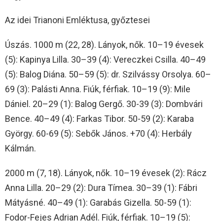
Az idei Trianoni Emléktusa, győztesei
Úszás. 1000 m (22, 28). Lányok, nők. 10–19 évesek
(5): Kapinya Lilla. 30–39 (4): Vereczkei Csilla. 40–49
(5): Balog Diána. 50–59 (5): dr. Szilvássy Orsolya. 60–
69 (3): Palásti Anna. Fiúk, férfiak. 10–19 (9): Mile
Dániel. 20–29 (1): Balog Gergő. 30-39 (3): Dombvári
Bence. 40–49 (4): Farkas Tibor. 50-59 (2): Karaba
György. 60-69 (5): Sebők János. +70 (4): Herbály
Kálmán.
2000 m (7, 18). Lányok, nők. 10–19 évesek (2): Rácz
Anna Lilla. 20–29 (2): Dura Tímea. 30–39 (1): Fábri
Mátyásné. 40–49 (1): Garabás Gizella. 50-59 (1):
Fodor-Fejes Adrian Adél. Fiúk, férfiak. 10–19 (5):