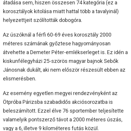
átadása sem, hiszen összesen 74 kategória (ez a
korosztályok kitolása miatt hattal több a tavalyinál)
helyezettjeit szólították dobogóra.
Az úszóknál a férfi 60-69 éves korosztály 2000
méteres számának győztese hagyományosan
átvehette a Demeter Péter-emlékserleget is. Ez idén a
kiskunfélegyházi 25-szörös magyar bajnok Sebők
Jánosnak dukált, aki nem először részesült ebben az
elismerésben.
Az esemény egyetlen megyei rendezvényként az
Ötpróba Párizsba szabadidős akciósorozatba is
beleszámított. Ezzel élve 76 sportember teljesítette
valamelyik pontszerző távot a 2000 méteres úszás,
vagy a 6, illetve 9 kilométeres futás közül.