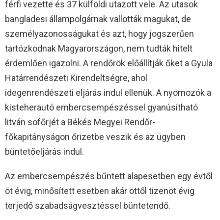
férfi vezette és 37 külföldi utazott vele. Az utasok
bangladesi állampolgárnak vallották magukat, de
személyazonosságukat és azt, hogy jogszerűen
tartózkodnak Magyarországon, nem tudták hitelt
érdemlően igazolni. A rendőrök előállítják őket a Gyula
Határrendészeti Kirendeltségre, ahol
idegenrendészeti eljárás indul ellenük. A nyomozók a
kisteherautó embercsempészéssel gyanúsítható
litván sofőrjét a Békés Megyei Rendőr-
főkapitányságon őrizetbe veszik és az ügyben
büntetőeljárás indul.
Az embercsempészés bűntett alapesetben egy évtől
öt évig, minősített esetben akár öttől tizenöt évig
terjedő szabadságvesztéssel büntetendő.