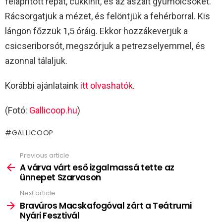
felaprított répát, cukkinit, és az aszalt gyümölcsöket.
Rácsorgatjuk a mézet, és felöntjük a fehérborral. Kis
lángon főzzük 1,5 óráig. Ekkor hozzákeverjük a
csicseriborsót, megszórjuk a petrezselyemmel, és
azonnal tálaljuk.
Korábbi ajánlataink
itt olvashatók
.
(Fotó:
Gallicoop.hu
)
GALLICOOP
Previous article
See
more
A várva várt eső izgalmassá tette az
ünnepet Szarvason
Next article
Bravúros Macskafogóval zárt a Teátrumi
Nyári Fesztivál