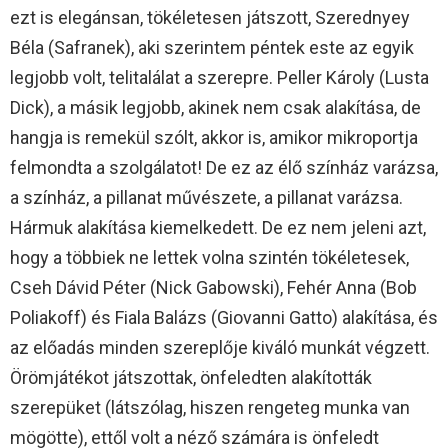
ezt is elegánsan, tökéletesen játszott, Szerednyey
Béla (Safranek), aki szerintem péntek este az egyik
legjobb volt, telitalálat a szerepre. Peller Károly (Lusta
Dick), a másik legjobb, akinek nem csak alakítása, de
hangja is remekül szólt, akkor is, amikor mikroportja
felmondta a szolgálatot! De ez az élő színház varázsa,
a színház, a pillanat művészete, a pillanat varázsa.
Hármuk alakítása kiemelkedett. De ez nem jeleni azt,
hogy a többiek ne lettek volna szintén tökéletesek,
Cseh Dávid Péter (Nick Gabowski), Fehér Anna (Bob
Poliakoff) és Fiala Balázs (Giovanni Gatto) alakítása, és
az előadás minden szereplője kiváló munkát végzett.
Örömjátékot játszottak, önfeledten alakították
szerepüket (látszólag, hiszen rengeteg munka van
mögötte), ettől volt a néző számára is önfeledt