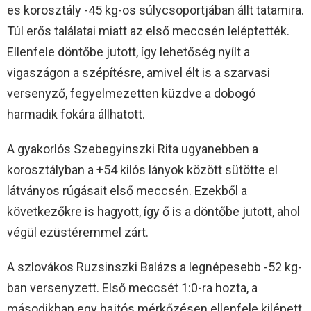
es korosztály -45 kg-os súlycsoportjában állt tatamira.
Túl erős találatai miatt az első meccsén leléptették.
Ellenfele döntőbe jutott, így lehetőség nyílt a
vigaszágon a szépítésre, amivel élt is a szarvasi
versenyző, fegyelmezetten küzdve a dobogó
harmadik fokára állhatott.
A gyakorlós Szebegyinszki Rita ugyanebben a
korosztályban a +54 kilós lányok között sütötte el
látványos rúgásait első meccsén. Ezekből a
következőkre is hagyott, így ő is a döntőbe jutott, ahol
végül ezüstéremmel zárt.
A szlovákos Ruzsinszki Balázs a legnépesebb -52 kg-
ban versenyzett. Első meccsét 1:0-ra hozta, a
másodikban egy hajtós mérkőzésen ellenfele kilépett