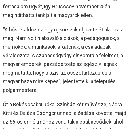
forradalom ügyét, így Hruscsov november 4-én
megindíthatta tankjait a magyarok ellen.
“A hősök áldozata egy új korszak eljövetelét alapozta
meg. Nem volt hiábavaló a diákok, a pedagógusok, a
mérnökök, a munkások, a katonák, a családapák
véráldozata. A szabadságvágy elnyomta a félelmet, a
magyar emberek igazságérzete az egész világnak
megmutatta, hogy a szív, az összetartozás és a
magyar haza mire képes”, jelentette ki a település
polgármestere.
Őt a Békéscsabai Jókai Színház két művésze, Nádra
Kitti és Balázs Csongor ünnepi előadása követte, majd
az 56-os emlékműhöz vonultak a csabacsűdiek, ahol