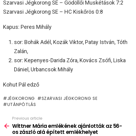
Szarvasi Jégkorong SE – Gödöllői Muskétások 7:2
Szarvasi Jégkorong SE – HC Kiskőrös 0:8
Kapus: Peres Mihály
sor: Bohák Adél, Kozák Viktor, Patay István, Tóth
Zalán,
sor: Kepenyes-Darida Zóra, Kovács Zsófi, Liska
Dániel, Urbancsok Mihály
Kohut Pál edző
JÉGKORONG
SZARVASI JÉGKORONG SE
UTÁNPÓTLÁS
Previous article
See
more
Wittner Mária emlékének ajánlották az 56-
os zászló alá épített emlékhelyet