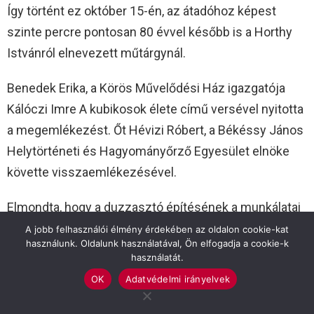
Így történt ez október 15-én, az átadóhoz képest
szinte percre pontosan 80 évvel később is a Horthy
Istvánról elnevezett műtárgynál.
Benedek Erika, a Körös Művelődési Ház igazgatója
Kálóczi Imre A kubikosok élete című versével nyitotta
a megemlékezést. Őt Hévizi Róbert, a Békéssy János
Helytörténeti és Hagyományőrző Egyesület elnöke
követte visszaemlékezésével.
Elmondta, hogy a duzzasztó építésének a munkálatai
hat éven keresztül, viszontagságos időkben zajlottak,
A jobb felhasználói élmény érdekében az oldalon cookie-kat
használunk. Oldalunk használatával, Ön elfogadja a cookie-k
de sikerült határidőre elkészteni a létesítményt. A
használatát.
duzzasztómű nemcsak a Körös hajózhatóvá
OK
Adatvédelmi irányelvek
tételében jelentett hatalmas segítséget, hanem a
mezőgazdaság számára is, mondta Hévizi Róbert.