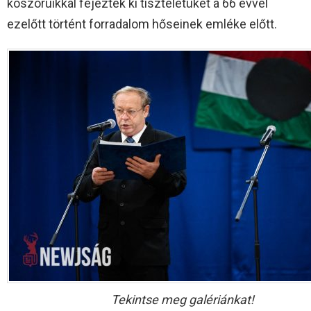
koszorúikkal fejezték ki tiszteletüket a 66 évvel
ezelőtt történt forradalom hőseinek emléke előtt.
Tekintse meg galériánkat!