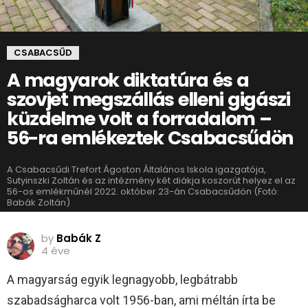
CSABACSŰD
A magyarok diktatúra és a
szovjet megszállás elleni gigászi
küzdelme volt a forradalom –
56-ra emlékeztek Csabacsűdön
A Csabacsűdi Trefort Ágoston Általános Iskola igazgatója,
Sutyinszki Zoltán és az intézmény két diákja koszorút helyez el az
56-os emlékműnél 2022. október 23-án Csabacsűdön (Fotó:
Babák Zoltán)
by
Babák Z
4 éve
A magyarság egyik legnagyobb, legbátrabb
szabadságharca volt 1956-ban, ami méltán írta be