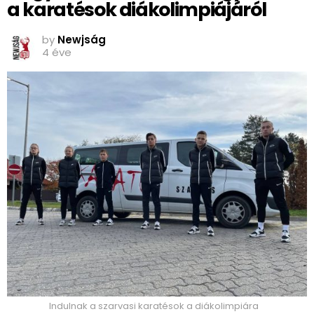
a karatésok diákolimpiájáról
by
Newjság
4 éve
Indulnak a szarvasi karatésok a diákolimpiára