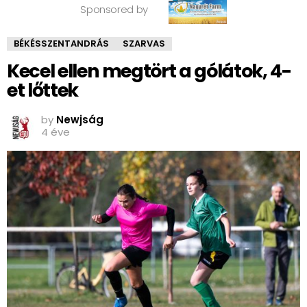
Sponsored by
BÉKÉSSZENTANDRÁS
SZARVAS
Kecel ellen megtört a gólátok, 4-
et lőttek
by
Newjság
4 éve