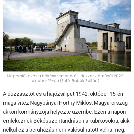
Megemlékezés a békésszentandrási duzzasztóműnél 2022.
október 15-én (Fotó: Babák Zoltán)
A duzzasztót és a hajózsilipet 1942. október 15-én
maga vitéz Nagybányai Horthy Miklós, Magyarország
akkori kormányzója helyezte üzembe. Ezen a napon
emlékeznek Békésszentandráson a kubikosokra, akik
nélkül ez a beruházás nem valósulhatott volna meg.