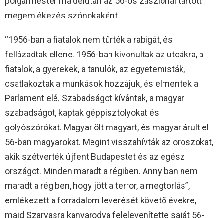
polgármester ma délután az 56-os zászlónál tartott
megemlékezés szónokaként.
“1956-ban a fiatalok nem tűrték a rabigát, és
fellázadtak ellene. 1956-ban kivonultak az utcákra, a
fiatalok, a gyerekek, a tanulók, az egyetemisták,
csatlakoztak a munkások hozzájuk, és elmentek a
Parlament elé. Szabadságot kívántak, a magyar
szabadságot, kaptak géppisztolyokat és
golyószórókat. Magyar ölt magyart, és magyar árult el
56-ban magyarokat. Megint visszahívták az oroszokat,
akik szétverték újfent Budapestet és az egész
országot. Minden maradt a régiben. Annyiban nem
maradt a régiben, hogy jött a terror, a megtorlás”,
emlékezett a forradalom leverését követő évekre,
majd Szarvasra kanyarodva felelevenítette saját 56-