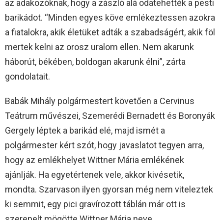
az adakozóknak, hogy a zászló alá odatehették a pesti
barikádot. “Minden egyes köve emlékeztessen azokra
a fiatalokra, akik életüket adták a szabadságért, akik föl
mertek kelni az orosz uralom ellen. Nem akarunk
háborút, békében, boldogan akarunk élni”, zárta
gondolatait.
Babák Mihály polgármestert követően a Cervinus
Teátrum művészei, Szemerédi Bernadett és Boronyák
Gergely léptek a barikád elé, majd ismét a
polgármester kért szót, hogy javaslatot tegyen arra,
hogy az emlékhelyet Wittner Mária emlékének
ajánlják. Ha egyetértenek vele, akkor kivésetik,
mondta. Szarvason ilyen gyorsan még nem viteleztek
ki semmit, egy pici gravírozott táblán már ott is
szerepelt mögötte Wittner Mária neve.