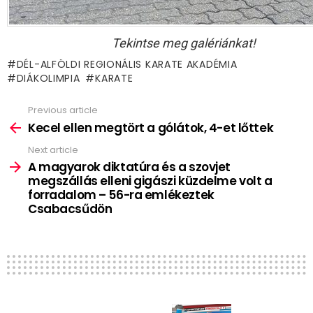
Tekintse meg galériánkat!
DÉL-ALFÖLDI REGIONÁLIS KARATE AKADÉMIA
DIÁKOLIMPIA
KARATE
Previous article
See
more
Kecel ellen megtört a gólátok, 4-et lőttek
Next article
A magyarok diktatúra és a szovjet
megszállás elleni gigászi küzdelme volt a
forradalom – 56-ra emlékeztek
Csabacsűdön