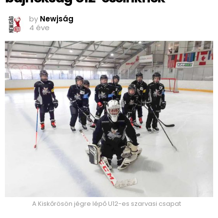
by
Newjság
4 éve
A Kiskőrösön jégre lépő U12-es szarvasi csapat