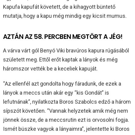
Kapufa kapufát követett, de a kihagyott büntető
mutatja, hogy a kapu még mindig egy kicsit mumus.
AZTÁN AZ 58. PERCBEN MEGTÖRT A JÉG!
A várva várt gól Benyó Viki bravúros kapura rúgásából
született meg. Ettől erőt kaptak a lányok és még
háromszor vették be a keceliek kapuját.
“Az ellenfél azt gondolta hogy fáradunk, de ezek a
lányok a meccs után akár egy “kis Gondát” is
lefutnának”, nyilatkozta Boros Szabolcs edző a három
sípszót követően. “Vannak helyzetek amik még nem
jönnek össze, de a meccsrutin ezt is orvosolni fogja.
Ismét büszke vagyok a lányaimra”, jelentette ki Boros