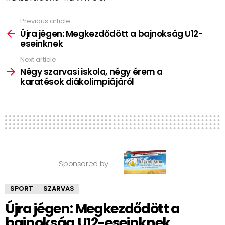
Previous article
See
more
Újra jégen: Megkezdődött a bajnokság U12-
eseinknek
Next article
Négy szarvasi iskola, négy érem a
karatésok diákolimpiájáról
Sponsored by
SPORT
SZARVAS
Újra jégen: Megkezdődött a
bajnokság U12-eseinknek