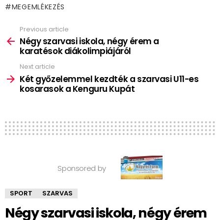
MEGEMLÉKEZÉS
Previous article
See
more
Négy szarvasi iskola, négy érem a
karatésok diákolimpiájáról
Next article
Két győzelemmel kezdték a szarvasi U11-es
kosarasok a Kenguru Kupát
Sponsored by
SPORT
SZARVAS
Négy szarvasi iskola, négy érem