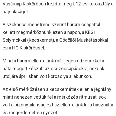
Vasárnap Kiskőrösön kezdte meg U12-es korosztály a
bajnokságot.
A szokásos menetrend szerint három csapattal
kellett megmérkőznünk ezen a napon, a KESI
Sólymokkal (Kecskemét), a Gödöllői Muskétásokkal
és a HC Kiskőrössel.
Mind a három ellenfelünk már jeges edzésekkel a
háta mögött készült az összecsapásokra, nekünk
utoljára áprilisban volt korcsolya a lábunkon.
Az első mérkőzésen a kecskemétiek ellen a jéghiány
miatt nehezen vettük fel a mérkőzés ritmusát, sok
volt a bizonytalanság ezt az ellenfelünk ki is használta
és megérdemelten győzött.