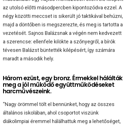
az utolsó előtti másodpercben kipontozódva ezzel. A
négy közötti meccset is sikerült jó taktikával behúzni,
majd a döntőben is megszerezte, és meg is tartotta a
vezetését. Sajnos Balázsnak a végén nem kedvezett
a szerencse: ellenfele kilökte a szőnyegről, a bírók
tévesen Balázst büntették kilépésért, így számára
maradt a második hely.
Három ezüst, egy bronz. Érmekkel hálálták
meg a jól működő együttműködéseket
harcművészeink.
“Nagy örömmel tölt el bennünket, hogy az összes
általános iskolában, ahol csoportot viszünk
diákolimpiai éremmel hálálhattuk meg a lehetőséget,