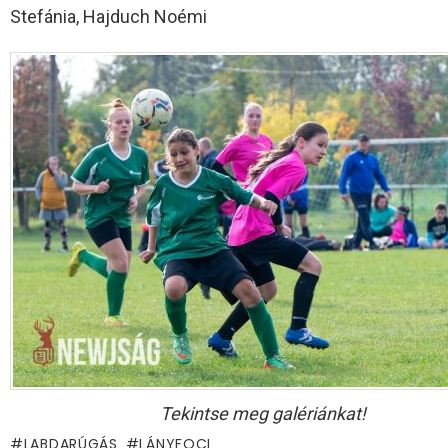
Stefánia, Hajduch Noémi
Tekintse meg galériánkat!
LABDARÚGÁS
LÁNYFOCI