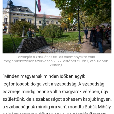
Felvonják a zászlót az 56-os eseményekre való
megemlékezésen Szarvason 2022. október 21-én (Fotó: Babák
Zoltán)
“Minden magyarnak minden időben egyik
legfontosabb dolga volt a szabadság. A szabadság
eszméje mindig benne volt a magyarok vérében, úgy
születtünk. de a szabadságot sohasem kapjuk ingyen,
a szabadságnak mindig ára van”, mondta Babák Mihály