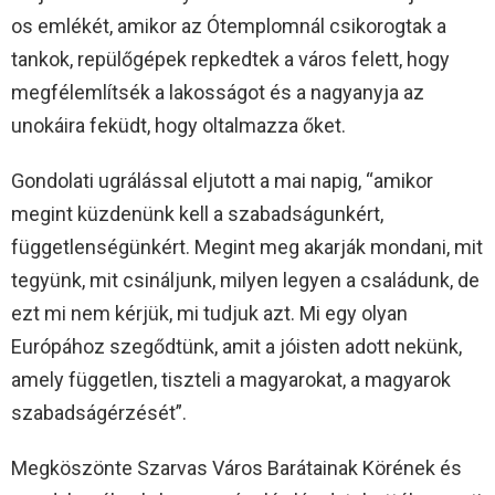
os emlékét, amikor az Ótemplomnál csikorogtak a
tankok, repülőgépek repkedtek a város felett, hogy
megfélemlítsék a lakosságot és a nagyanyja az
unokáira feküdt, hogy oltalmazza őket.
Gondolati ugrálással eljutott a mai napig, “amikor
megint küzdenünk kell a szabadságunkért,
függetlenségünkért. Megint meg akarják mondani, mit
tegyünk, mit csináljunk, milyen legyen a családunk, de
ezt mi nem kérjük, mi tudjuk azt. Mi egy olyan
Európához szegődtünk, amit a jóisten adott nekünk,
amely független, tiszteli a magyarokat, a magyarok
szabadságérzését”.
Megköszönte Szarvas Város Barátainak Körének és