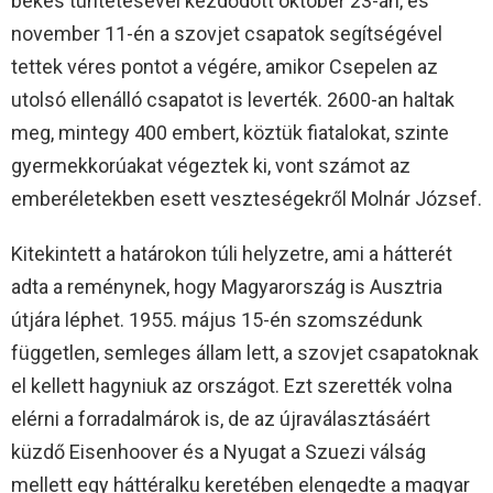
békés tüntetésével kezdődött október 23-án, és
november 11-én a szovjet csapatok segítségével
tettek véres pontot a végére, amikor Csepelen az
utolsó ellenálló csapatot is leverték. 2600-an haltak
meg, mintegy 400 embert, köztük fiatalokat, szinte
gyermekkorúakat végeztek ki, vont számot az
emberéletekben esett veszteségekről Molnár József.
Kitekintett a határokon túli helyzetre, ami a hátterét
adta a reménynek, hogy Magyarország is Ausztria
útjára léphet. 1955. május 15-én szomszédunk
független, semleges állam lett, a szovjet csapatoknak
el kellett hagyniuk az országot. Ezt szerették volna
elérni a forradalmárok is, de az újraválasztásáért
küzdő Eisenhoover és a Nyugat a Szuezi válság
mellett egy háttéralku keretében elengedte a magyar