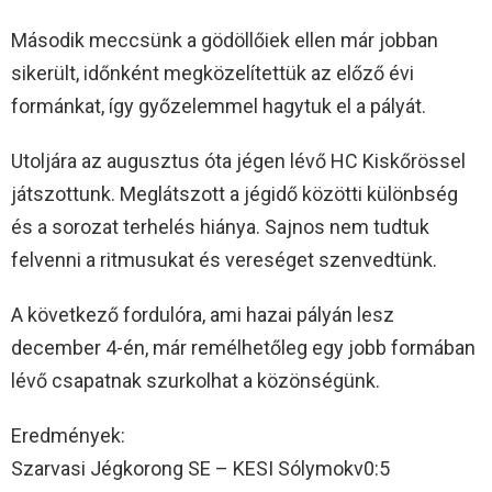
Második meccsünk a gödöllőiek ellen már jobban
sikerült, időnként megközelítettük az előző évi
formánkat, így győzelemmel hagytuk el a pályát.
Utoljára az augusztus óta jégen lévő HC Kiskőrössel
játszottunk. Meglátszott a jégidő közötti különbség
és a sorozat terhelés hiánya. Sajnos nem tudtuk
felvenni a ritmusukat és vereséget szenvedtünk.
A következő fordulóra, ami hazai pályán lesz
december 4-én, már remélhetőleg egy jobb formában
lévő csapatnak szurkolhat a közönségünk.
Eredmények:
Szarvasi Jégkorong SE – KESI Sólymokv0:5