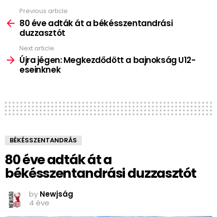
Previous article
See
more
80 éve adták át a békésszentandrási
duzzasztót
Next article
Újra jégen: Megkezdődött a bajnokság U12-
eseinknek
BÉKÉSSZENTANDRÁS
80 éve adták át a
békésszentandrási duzzasztót
by
Newjság
4 éve