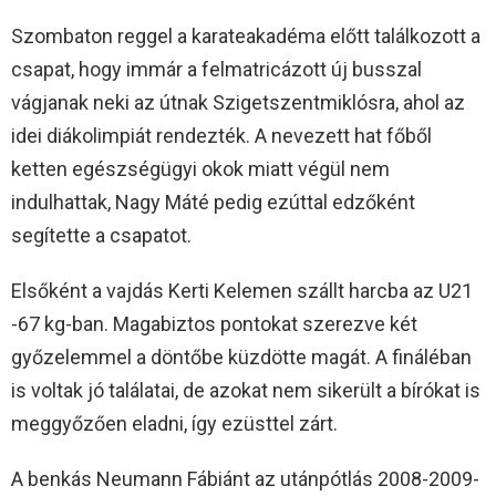
Szombaton reggel a karateakadéma előtt találkozott a
csapat, hogy immár a felmatricázott új busszal
vágjanak neki az útnak Szigetszentmiklósra, ahol az
idei diákolimpiát rendezték. A nevezett hat főből
ketten egészségügyi okok miatt végül nem
indulhattak, Nagy Máté pedig ezúttal edzőként
segítette a csapatot.
Elsőként a vajdás Kerti Kelemen szállt harcba az U21
-67 kg-ban. Magabiztos pontokat szerezve két
győzelemmel a döntőbe küzdötte magát. A fináléban
is voltak jó találatai, de azokat nem sikerült a bírókat is
meggyőzően eladni, így ezüsttel zárt.
A benkás Neumann Fábiánt az utánpótlás 2008-2009-