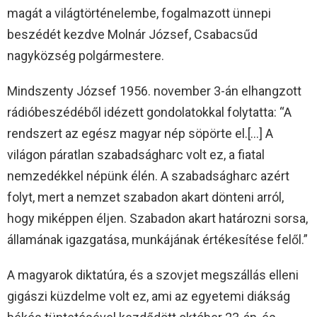
magát a világtörténelembe, fogalmazott ünnepi
beszédét kezdve Molnár József, Csabacsűd
nagyközség polgármestere.
Mindszenty József 1956. november 3-án elhangzott
rádióbeszédéből idézett gondolatokkal folytatta: “A
rendszert az egész magyar nép söpörte el.[…] A
világon páratlan szabadságharc volt ez, a fiatal
nemzedékkel népünk élén. A szabadságharc azért
folyt, mert a nemzet szabadon akart dönteni arról,
hogy miképpen éljen. Szabadon akart határozni sorsa,
államának igazgatása, munkájának értékesítése felől.”
A magyarok diktatúra, és a szovjet megszállás elleni
gigászi küzdelme volt ez, ami az egyetemi diákság