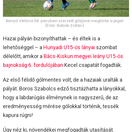
Benyó Viktória 58. percben szerzett góljával megtörte a jeget
(Fotó: Babák Zoltán)
Hazai pályán bizonyíthattak – és éltek is a
lehetőséggel – a
Hunyadi U15-ös lányai
szombat
délelőtt, amikor a
Bács-Kiskun megyei leány U15-ös
bajnokság 6. fordulójában
Kecel csapatát fogadták.
Az első félidő gólmentes volt, de a hazaiak uralták a
pályát. Boros Szabolcs edző tisztázhatta a lányokkal,
hogy a labdarúgás élménynek is nagyszerű, de az
eredményesség mérése gólokkal történik, tessék
kapura rúgni!
Úgy néz ki, növendékei megfogadták utasítását.