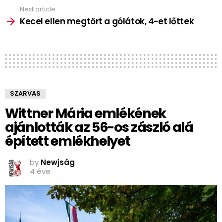
Next article
Kecel ellen megtört a gólátok, 4-et lőttek
SZARVAS
Wittner Mária emlékének
ajánlották az 56-os zászló alá
épített emlékhelyet
by
Newjság
4 éve