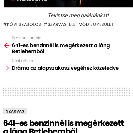
Tekintse meg galériánkat!
KÖVI SZABOLCS
SZARVASI ÉLETMÓD EGYESÜLET
Previous article
See
more
641-es benzinnél is megérkezett a láng
Betlehemből
Next article
Dráma az alapszakasz végéhez közeledve
SZARVAS
641-es benzinnél is megérkezett
a láng Betlehemből