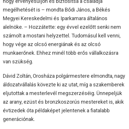
hogy érvényesüljön és biztosítsa a családja
megélhetését is – mondta Bődi János, a Békés
Megyei Kereskedelmi és Iparkamara általános
alelnöke. – Hozzátette: egy évvel ezelőtt senki nem
számolt a mostani helyzettel. Tudomásul kell venni,
hogy vége az olcsó energiának és az olcsó
munkaerőnek. Ehhez minél több erős vállalkozásra
van szükség.
Dávid Zoltán, Orosháza polgármestere elmondta, nagy
áldozatvállalás kövezte ki az utat, míg a szakemberek
eljutottak a mesterlevél megszerzéséig. Ünnepeljük
az arany, ezüst és bronzkoszorús mestereket is, akik
évtizedek óta példaképet jelentenek a fiatalabb
generációnak.