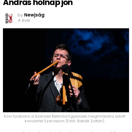
András holnap jön
by
Newjság
4 éve
Kövi Szabolcs a Szarvasi Életmód Egyesület meghívására adott
koncertet Szarvason (Fotó: Babák Zoltán)