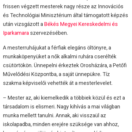
frissen végzett mesterek nagy része az Innovációs
és Technológiai Minisztérium által támogatott képzés
után vizsgázott a
Békés Megyei Kereskedelmi és
Iparkamara
szervezésében.
A mesterruhájukat a férfiak elegáns öltönyre, a
munkaköpenyüket a nők alkalmi ruhára cserélték
csütörtökön. Ünnepelni érkeztek Orosházára, a Petőfi
Művelődési Központba, a saját ünnepükre. Tíz
szakma képviselői vehették át a mesterlevelet.
– Mester az, aki kiemelkedik a többiek közül és ezt a
társadalom is elismeri. Nagy kihívás a mai világban
munka mellett tanulni. Annak, aki visszaül az
iskolapadba, minden erejére szüksége van ahhoz,