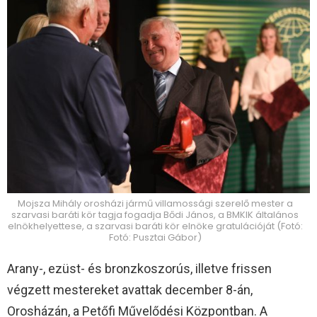
Mojsza Mihály orosházi jármű villamossági szerelő mester a
szarvasi baráti kör tagja fogadja Bődi János, a BMKIK általános
elnökhelyettese, a szarvasi baráti kör elnöke gratulációját (Fotó:
Fotó: Pusztai Gábor)
Arany-, ezüst- és bronzkoszorús, illetve frissen
végzett mestereket avattak december 8-án,
Orosházán, a Petőfi Művelődési Központban. A