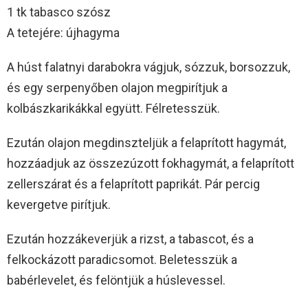
1 tk tabasco szósz
A tetejére: újhagyma
A húst falatnyi darabokra vágjuk, sózzuk, borsozzuk,
és egy serpenyőben olajon megpirítjuk a
kolbászkarikákkal együtt. Félretesszük.
Ezután olajon megdinszteljük a felaprított hagymát,
hozzáadjuk az összezúzott fokhagymát, a felaprított
zellerszárat és a felaprított paprikát. Pár percig
kevergetve pirítjuk.
Ezután hozzákeverjük a rizst, a tabascot, és a
felkockázott paradicsomot. Beletesszük a
babérlevelet, és felöntjük a húslevessel.