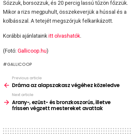
Sózzuk, borsozzuk, és 20 percig lassú tűzön főzzük.
Mikor a rizs megpuhult, összekeverjük a hússal és a
kolbásszal. A tetejét megszórjuk felkarikázott.
Korábbi ajánlataink
itt olvashatók
.
(Fotó:
Gallicoop.hu
)
GALLICOOP
Previous article
See
more
Dráma az alapszakasz végéhez közeledve
Next article
Arany-, ezüst- és bronzkoszorús, illetve
frissen végzett mestereket avattak