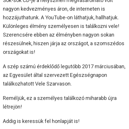
Sok-sok CD-je a helyszínen megvásárolható volt
nagyon kedvezményes áron, de interneten is
hozzájuthatunk. A YouTube-on láthatjuk, hallhatjuk.
Különleges élmény személyesen is találkozni vele!
Szerencsére ebben az élményben nagyon sokan
részesülnek, hiszen járja az országot, a szomszédos
országokat is!
A szép számú érdeklődő legutóbb 2017 márciusában,
az Egyesület által szervezett Egészségnapon
találkozhatott Vele Szarvason.
Reméljük, ez a személyes találkozó miharabb újra
létrejön!
Addig is keressük fel honlapját is!