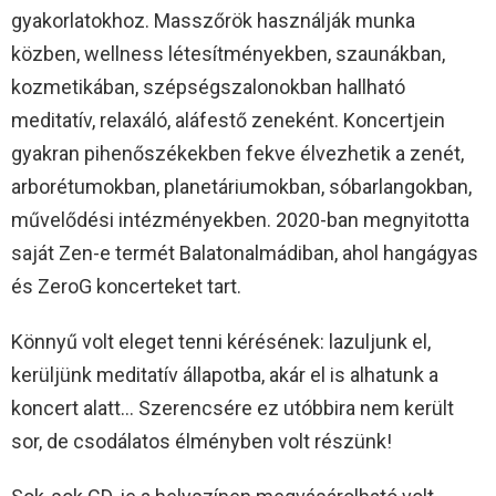
gyakorlatokhoz. Masszőrök használják munka
közben, wellness létesítményekben, szaunákban,
kozmetikában, szépségszalonokban hallható
meditatív, relaxáló, aláfestő zeneként. Koncertjein
gyakran pihenőszékekben fekve élvezhetik a zenét,
arborétumokban, planetáriumokban, sóbarlangokban,
művelődési intézményekben. 2020-ban megnyitotta
saját Zen-e termét Balatonalmádiban, ahol hangágyas
és ZeroG koncerteket tart.
Könnyű volt eleget tenni kérésének: lazuljunk el,
kerüljünk meditatív állapotba, akár el is alhatunk a
koncert alatt… Szerencsére ez utóbbira nem került
sor, de csodálatos élményben volt részünk!