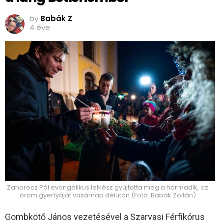
by
Babák Z
4 éve
Zahorecz Pál evangélikus lelkész gyújtotta meg a harmadik, az
öröm gyertyáját vasárnap délután (Fotó: Babák Zoltán)
Gombkötő János vezetésével a Szarvasi Férfikórus