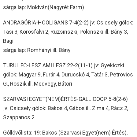
sárga lap: Moldván(Nagyrét Farm)
ANDRAGÓRIA-HOOLIGANS 7-4(2-2) jv: Csicsely gólok:
Tasi 3, Körösfalvi 2, Ruzsinszki, Polonszki ill. Bány 3,
Bagi
sárga lap: Romhányi ill. Bány
TURUL FC-LESZ AMI LESZ 22-2(11-1) jv: Gyekiczki
gólok: Magyar 9, Furár 4, Durucskó 4, Tatár 3, Petrovics
G., Roszik ill. Medvegy, Bátori
SZARVASI EGYET(NEM)ÉRTÉS-GALLICOOP 5-8(2-6)
jv: Csicsely gólok: Bakos 4, Gábos ill. Zima 4, Rácz 2,
Szappanos 2
Góllövőlista: 19: Bakos (Szarvasi Egyet(nem) Értés),