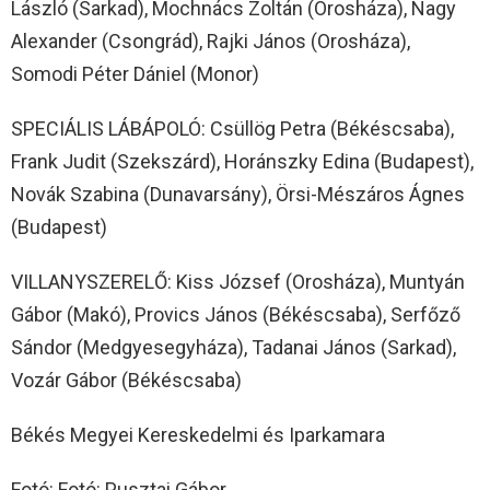
László (Sarkad), Mochnács Zoltán (Orosháza), Nagy
Alexander (Csongrád), Rajki János (Orosháza),
Somodi Péter Dániel (Monor)
SPECIÁLIS LÁBÁPOLÓ: Csüllög Petra (Békéscsaba),
Frank Judit (Szekszárd), Horánszky Edina (Budapest),
Novák Szabina (Dunavarsány), Örsi-Mészáros Ágnes
(Budapest)
VILLANYSZERELŐ: Kiss József (Orosháza), Muntyán
Gábor (Makó), Provics János (Békéscsaba), Serfőző
Sándor (Medgyesegyháza), Tadanai János (Sarkad),
Vozár Gábor (Békéscsaba)
Békés Megyei Kereskedelmi és Iparkamara
Fotó: Fotó: Pusztai Gábor