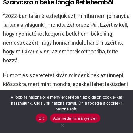
Szarvasra a béke lángja Betlehemből.
“2022-ben talán érezhetjük azt, mintha nem jó irányba
tartana a világunk”, mondta Zahorecz Pál. Ezért is kell,
hogy nyomatékot kapjon a betlehemi békeláng,
nemcsak azért, hogy honnan indult, hanem azért is,
hogy mit akar elvinni az emberek otthonába, tette
hozzá.
Humort és szeretetet kíván mindenkinek az ünnepi
időszakra, mert mint mondta, ezekkel lehet leküzdeni
a félelmet.
A jobb felhasználói élmény érdekében az oldalon cookie-kat
használunk. Oldalunk használatával, Ön elfogadja a cookie-k
Závoda Ferenc lángfelelős ismét meghozta Gödöllőről
használatát.
a betlehemi lángot, amit átadott Babák Mihály
OK
Adatvédelmi irányelvek
polgármesternek, hogy Zahorecz Pállal meggyújtsák a