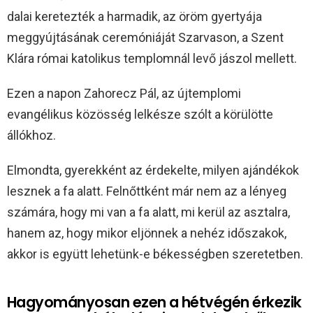
dalai keretezték a harmadik, az öröm gyertyája
meggyújtásának ceremóniáját Szarvason, a Szent
Klára római katolikus templomnál levő jászol mellett.
Ezen a napon Zahorecz Pál, az újtemplomi
evangélikus közösség lelkésze szólt a körülötte
állókhoz.
Elmondta, gyerekként az érdekelte, milyen ajándékok
lesznek a fa alatt. Felnőttként már nem az a lényeg
számára, hogy mi van a fa alatt, mi kerül az asztalra,
hanem az, hogy mikor eljönnek a nehéz időszakok,
akkor is együtt lehetünk-e békességben szeretetben.
Hagyományosan ezen a hétvégén érkezik