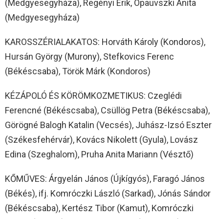
(Medgyesegyháza), Regényi Erik, Opauvszki Anita
(Medgyesegyháza)
KAROSSZÉRIALAKATOS: Horváth Károly (Kondoros),
Hursán György (Murony), Stefkovics Ferenc
(Békéscsaba), Török Márk (Kondoros)
KÉZÁPOLÓ ÉS KÖRÖMKOZMETIKUS: Czeglédi
Ferencné (Békéscsaba), Csüllög Petra (Békéscsaba),
Görögné Balogh Katalin (Vecsés), Juhász-Izsó Eszter
(Székesfehérvár), Kovács Nikolett (Gyula), Lovász
Edina (Szeghalom), Pruha Anita Mariann (Vésztő)
KŐMŰVES: Árgyelán János (Újkígyós), Faragó János
(Békés), ifj. Komróczki László (Sarkad), Jónás Sándor
(Békéscsaba), Kertész Tibor (Kamut), Komróczki