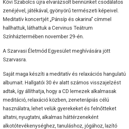
Kövi Szabolcs újra elvarázsolt bennünket csodálatos
zenéjével, játékával, gyönyörű természeti képeivel.
Meditatív koncertjét „Pánsíp és okarina” címmel
hallhattuk, láthattuk a Cervinus Teátrum
Színháztermében november 29-én.
A Szarvasi Életmód Egyesület meghívására jött
Szarvasra.
Saját maga készíti a meditatív és relaxációs hangulatú
albumait. Hallgatói 30 év alatt számos visszajelzést
adtak, így állíthatja, hogy a CD lemezek alkalmasak
meditáció, relaxáció közben, zeneterápiás célú
használatra, lehet velük gyerekeket és felnőtteket
altatni, nyugtatni, alkalmas háttérzeneként
alkotótevékenységhez, tanuláshoz, jógához, lazító