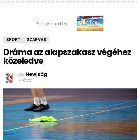
Sponsored by
SPORT
SZARVAS
Dráma az alapszakasz végéhez
közeledve
by
Newjság
4 éve