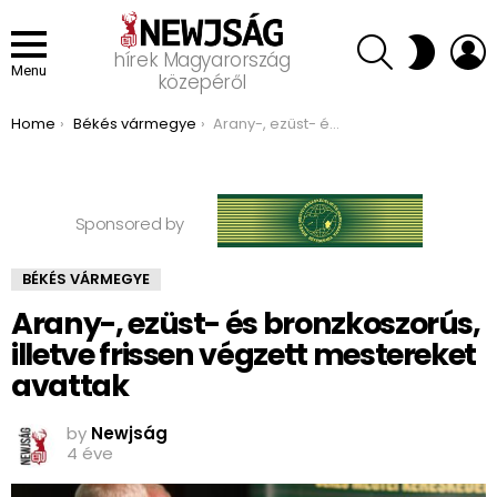
SEARCH
L
SWITCH
hírek Magyarország
SKIN
Menu
közepéről
You are here:
Home
Békés vármegye
Arany-, ezüst- és bronzkoszorús, illetve frissen végzett mestereket avattak
Sponsored by
BÉKÉS VÁRMEGYE
Arany-, ezüst- és bronzkoszorús,
illetve frissen végzett mestereket
avattak
by
Newjság
4 éve