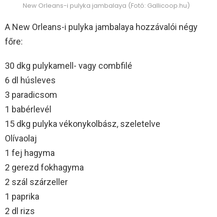
New Orleans-i pulyka jambalaya (Fotó: Gallicoop.hu)
A New Orleans-i pulyka jambalaya hozzávalói négy
főre:
30 dkg pulykamell- vagy combfilé
6 dl húsleves
3 paradicsom
1 babérlevél
15 dkg pulyka vékonykolbász, szeletelve
Olívaolaj
1 fej hagyma
2 gerezd fokhagyma
2 szál szárzeller
1 paprika
2 dl rizs