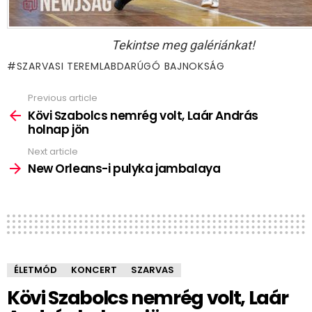
Tekintse meg galériánkat!
SZARVASI TEREMLABDARÚGÓ BAJNOKSÁG
Previous article
See
more
Kövi Szabolcs nemrég volt, Laár András
holnap jön
Next article
New Orleans-i pulyka jambalaya
ÉLETMÓD
KONCERT
SZARVAS
Kövi Szabolcs nemrég volt, Laár