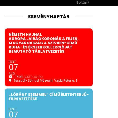
Zoltán)
ESEMÉNYNAPTÁR
NÉMETH HAJNAL
AURÓRA „VIRÁGKORONÁK A FEJEN,
MAGYARORSZÁG A SZÍVBEN”CÍMŰ
RUHA- ÉS ÉKSZERKOLLEKCIÓJÁT
BEMUTATÓ TÁRLATVEZETÉS
PÉNT
07
AUG
17:00
(GMT+02:00)
Tessedik Sámuel Múzeum
, Vajda Péter u. 1.
„LÓRÁNT SZEMMEL” CÍMŰ ÉLETINTERJÚ-
FILM VETÍTÉSE
PÉNT
07