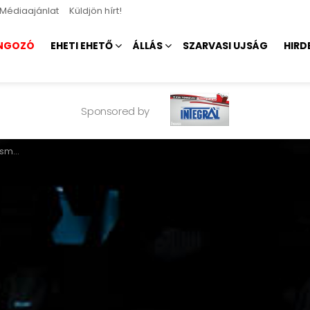
Médiaajánlat
Küldjön hírt!
NGOZÓ
EHETI EHETŐ
ÁLLÁS
SZARVASI UJSÁG
HIRD
Sponsored by
z óévet