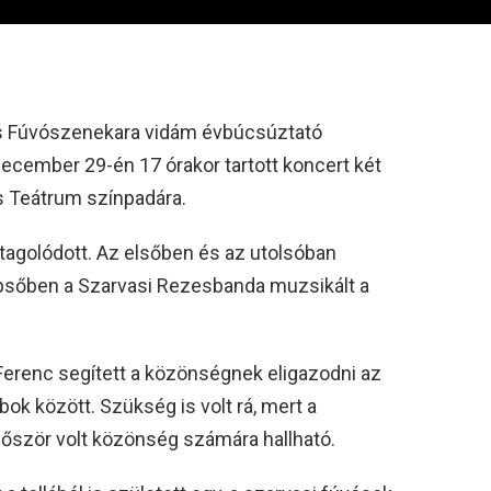
s Fúvószenekara vidám évbúcsúztató
ecember 29-én 17 órakor tartott koncert két
us Teátrum színpadára.
tagolódott. Az elsőben és az utolsóban
psőben a Szarvasi Rezesbanda muzsikált a
Ferenc segített a közönségnek eligazodni az
abok között. Szükség is volt rá, mert a
lőször volt közönség számára hallható.