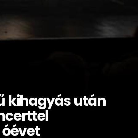
ű kihagyás után
certtel
 óévet