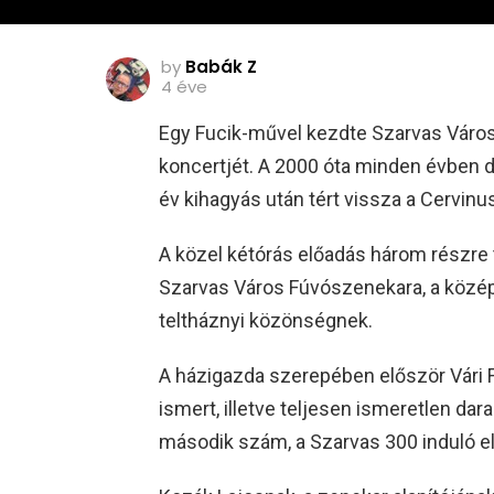
by
Babák Z
4 éve
Egy Fucik-művel kezdte Szarvas Váro
koncertjét. A 2000 óta minden évben d
év kihagyás után tért vissza a Cervin
A közel kétórás előadás három részre 
Szarvas Város Fúvószenekara, a közé
teltháznyi közönségnek.
A házigazda szerepében először Vári 
ismert, illetve teljesen ismeretlen dar
második szám, a Szarvas 300 induló e