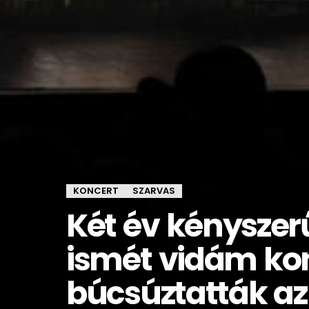
KONCERT
SZARVAS
Két év kényszer
ismét vidám kon
búcsúztatták az