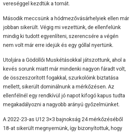
vereséggel kezdtük a tornát.
Második meccsünk a hódmezővásárhelyiek ellen már
jobban sikerült. Végig mi vezettünk, de ellenfelünk
mindig ki tudott egyenlíteni, szerencsére a végén
nem volt már erre idejük és egy góllal nyertünk.
Utoljára a Gödöllői Muskétásokkal játszottunk, ahol a
kevés sorunk miatt már mindenki nagyon fáradt volt,
de összeszorított fogakkal, szurkolóink biztatása
mellett, sikerült dominálnunk a mérkőzésen. Az
ellenfélnél egy rendkívül jó napot kifogó kapus tudta
megakadályozni a nagyobb arányú győzelmünket.
A 2022-23-as U12 3×3 bajnokság 24 mérkőzéséből
18-at sikerült megnyernünk, így bizonyítottuk, hogy