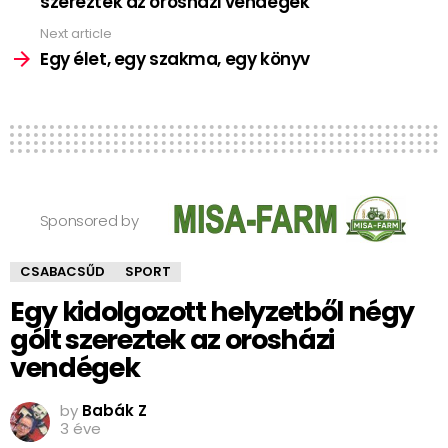
szereztek az orosházi vendégek
Next article
Egy élet, egy szakma, egy könyv
Sponsored by
CSABACSŰD
SPORT
Egy kidolgozott helyzetből négy
gólt szereztek az orosházi
vendégek
by
Babák Z
3 éve