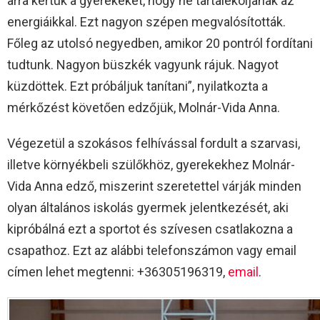
arra kértük a gyerekeket, hogy ne tartalékoljanak az
energiáikkal. Ezt nagyon szépen megvalósították.
Főleg az utolsó negyedben, amikor 20 pontról fordítani
tudtunk. Nagyon büszkék vagyunk rájuk. Nagyot
küzdöttek. Ezt próbáljuk tanítani”, nyilatkozta a
mérkőzést követően edzőjük, Molnár-Vida Anna.
Végezetül a szokásos felhívással fordult a szarvasi,
illetve környékbeli szülőkhöz, gyerekekhez Molnár-
Vida Anna edző, miszerint szeretettel várják minden
olyan általános iskolás gyermek jelentkezését, aki
kipróbálná ezt a sportot és szívesen csatlakozna a
csapathoz. Ezt az alábbi telefonszámon vagy email
címen lehet megtenni: +36305196319,
email
.