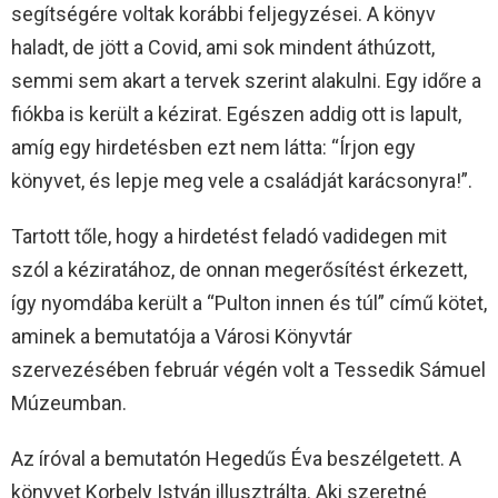
segítségére voltak korábbi feljegyzései. A könyv
haladt, de jött a Covid, ami sok mindent áthúzott,
semmi sem akart a tervek szerint alakulni. Egy időre a
fiókba is került a kézirat. Egészen addig ott is lapult,
amíg egy hirdetésben ezt nem látta: “Írjon egy
könyvet, és lepje meg vele a családját karácsonyra!”.
Tartott tőle, hogy a hirdetést feladó vadidegen mit
szól a kéziratához, de onnan megerősítést érkezett,
így nyomdába került a “Pulton innen és túl” című kötet,
aminek a bemutatója a Városi Könyvtár
szervezésében február végén volt a Tessedik Sámuel
Múzeumban.
Az íróval a bemutatón Hegedűs Éva beszélgetett. A
könyvet Korbely István illusztrálta. Aki szeretné