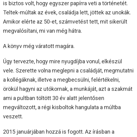
is biztos volt, hogy egyszer papírra veti a történetét.
Teltek-múltak az évek, családja lett, jöttek az unokák.
Amikor elérte az 50-et, számvetést tett, mit sikerült
megvalósítani, mi van még hátra.
A könyv még váratott magára.
Úgy tervezte, hogy mire nyugdíjba vonul, elkészül
vele. Szerette volna meglepni a családját, megmutatni
a kollégáknak, illetve a megbecsülni, felértékelni,
örökül hagyni az utókornak, a munkáját, azt a szakmát
ami a pultban töltött 30 év alatt jelentősen
megváltozott, a régi kisboltok hangulata a múltba
veszett.
2015 januárjában hozzá is fogott. Az írásban a