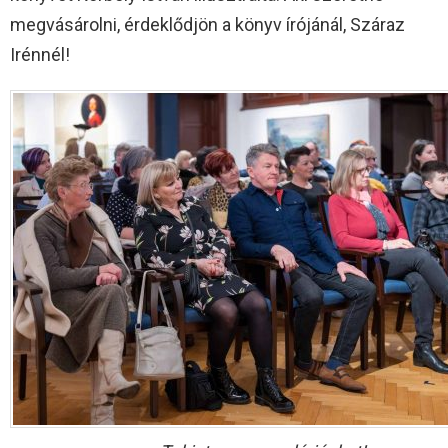
megvásárolni, érdeklődjön a könyv írójánál, Száraz
Irénnél!