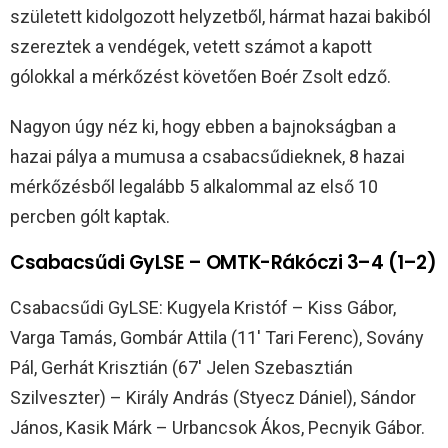
született kidolgozott helyzetből, hármat hazai bakiból
szereztek a vendégek, vetett számot a kapott
gólokkal a mérkőzést követően Boér Zsolt edző.
Nagyon úgy néz ki, hogy ebben a bajnokságban a
hazai pálya a mumusa a csabacsűdieknek, 8 hazai
mérkőzésből legalább 5 alkalommal az első 10
percben gólt kaptak.
Csabacsűdi GyLSE – OMTK-Rákóczi 3–4 (1–2)
Csabacsűdi GyLSE: Kugyela Kristóf – Kiss Gábor,
Varga Tamás, Gombár Attila (11′ Tari Ferenc), Sovány
Pál, Gerhát Krisztián (67′ Jelen Szebasztián
Szilveszter) – Király András (Styecz Dániel), Sándor
János, Kasik Márk – Urbancsok Ákos, Pecnyik Gábor.