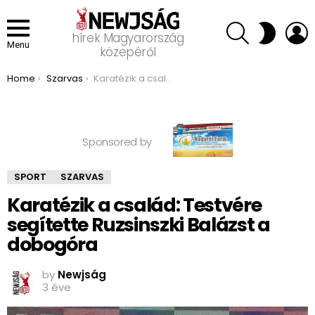
SEARCH
L
SWITCH
hírek Magyarország
SKIN
Menu
közepéről
You are here:
Home
Szarvas
Karatézik a család: Testvére segítette Ruzsinszki Balázst a dobogóra
Sponsored by
SPORT
SZARVAS
Karatézik a család: Testvére
segítette Ruzsinszki Balázst a
dobogóra
by
Newjság
3 éve