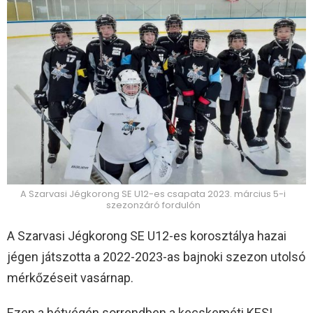
A Szarvasi Jégkorong SE U12-es csapata 2023. március 5-i
szezonzáró fordulón
A Szarvasi Jégkorong SE U12-es korosztálya hazai
jégen játszotta a 2022-2023-as bajnoki szezon utolsó
mérkőzéseit vasárnap.
Ezen a hétvégén sorrendben a kecskeméti KESI