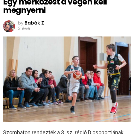
Egy mérkőzést a végén kell
megnyerni
by
Babák Z
3 éve
Szombaton rendezték a 3. sz. régió D csoportjának