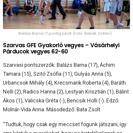
Balázs Barna 17 pontig jutott (Fotó: Babák Zoltán)
Szarvas GFE Gyakorló vegyes – Vásárhelyi
Párducok vegyes 62-60
Szarvasi pontszerzők: Balázs Barna (17), Áchim
Tamara (15), Szitó Zsófia (11), Gulyás Anna (5),
Urbancsok Mihály (4), Krecsmarik Roberta (4), Baráth
Nelli (2), Radics Hanna (2), Lestyan Krisztián (1), Bálint
Ákos (1), Valicska Gréta (-), Bencsik Holli (-). Edző:
Molnár-Vida Anna. Másodedző: Bata Zsolt
“Tudtuk, hogy csak egy meccset fogunk játszani, így