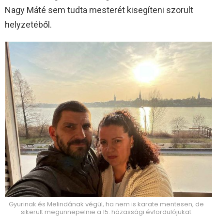
Nagy Máté sem tudta mesterét kisegíteni szorult
helyzetéből.
Gyurinak és Melindának végül, ha nem is karate mentesen, de
sikerült megünnepelnie a 15. házassági évfordulójukat