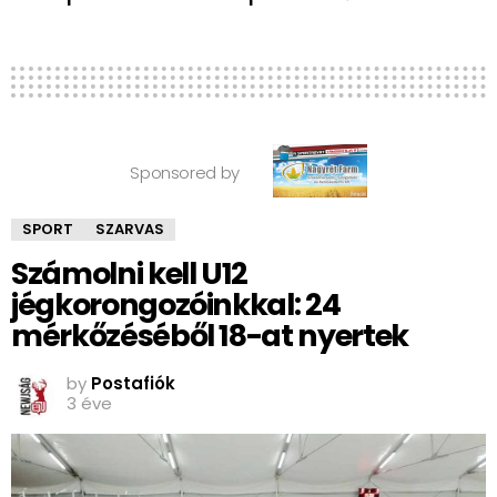
Sponsored by
SPORT
SZARVAS
Számolni kell U12
jégkorongozóinkkal: 24
mérkőzéséből 18-at nyertek
by
Postafiók
3 éve