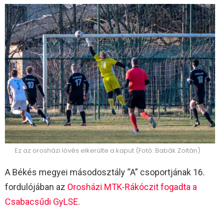
Ez az orosházi lövés elkerülte a kaput (Fotó: Babák Zoltán)
A Békés megyei másodosztály “A” csoportjának 16.
fordulójában az
Orosházi MTK-Rákóczit fogadta a
Csabacsűdi GyLSE
.