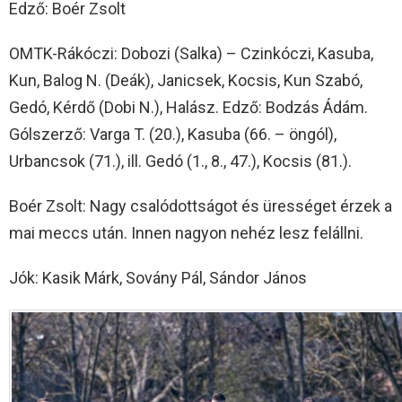
Edző: Boér Zsolt
OMTK-Rákóczi: Dobozi (Salka) – Czinkóczi, Kasuba,
Kun, Balog N. (Deák), Janicsek, Kocsis, Kun Szabó,
Gedó, Kérdő (Dobi N.), Halász. Edző: Bodzás Ádám.
Gólszerző: Varga T. (20.), Kasuba (66. – öngól),
Urbancsok (71.), ill. Gedó (1., 8., 47.), Kocsis (81.).
Boér Zsolt: Nagy csalódottságot és ürességet érzek a
mai meccs után. Innen nagyon nehéz lesz felállni.
Jók: Kasik Márk, Sovány Pál, Sándor János