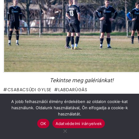
Tekintse meg galériánkat!
CSABACSŰDI GYLSE
LABDARÚGÁS
A jobb felhasználói élmény érdekében az oldalon cookie-kat
Previous article
See
használunk. Oldalunk használatával, Ön elfogadja a cookie-k
more
Gyakorlós első és harmadik hely a megyei
használatát.
Curie-ről
OK
Adatvédelmi irányelvek
Next article
Egy mérkőzést a végén kell megnyerni