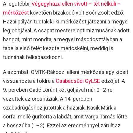
A legutóbbi,
Végegyháza ellen vívott – tét nélküli –
mérkőzést
követően bizakodó volt Boér Zsolt edző.
Hazai pályán tudtak ki-ki mérkőzést játszani a megye
legjobbjával. A csapat mestere optimizmusának adott
hangot, mint mondta, a megyei másodosztályban a
tabella első felét kezdte méricskélni, meddig is
tudnának felkapaszkodni.
A szombati OMTK-Rákóczi elleni mérkőzés egy kicsit
visszahozta a földre a
Csabacsűdi GyLSE
edzőjét. A
9. percben Gadó Lóránt két góljával már 0–2-re
vezettek az orosháziak. A 14. percben
szabadrúgáshoz jutottak a hazaiak. Kasik Márk a
sorfal mellé gurította a labdát, amit Varga Tamás lőtte
a hosszúba (1–2). Ezzel az eredménnyel zárult az