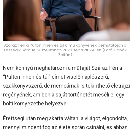
Száraz Irén a Pulton innen és túl című könyvének bemutatóján a
Tessedik Sámuel Múzeumban 2023. február 24-én (Fotó: Babák
Zoltán)
Nem könnyű meghatározni a műfaját Száraz Irén a
“Pulton innen és túl” címet viselő naplószerű,
szakkönyvszerű, de memoárnak is tekinthető életrajzi
regényének, amiben a saját történetét meséli el egy
bolti környezetbe helyezve.
Érettségi után meg akarta váltani a világot, elgondolta,
mennyi mindent fog az élete során csinálni, és abban