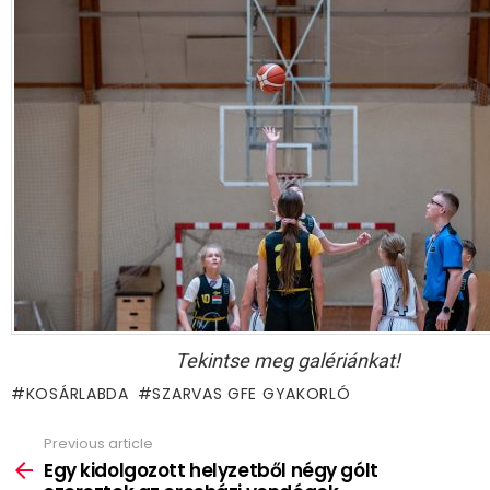
Tekintse meg galériánkat!
KOSÁRLABDA
SZARVAS GFE GYAKORLÓ
Previous article
See
more
Egy kidolgozott helyzetből négy gólt