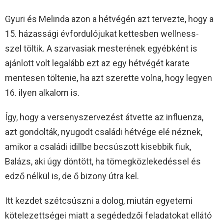
Gyuri és Melinda azon a hétvégén azt tervezte, hogy a
15. házassági évfordulójukat kettesben wellness-
szel töltik. A szarvasiak mesterének egyébként is
ajánlott volt legalább ezt az egy hétvégét karate
mentesen töltenie, ha azt szerette volna, hogy legyen
16. ilyen alkalom is.
Így, hogy a versenyszervezést átvette az influenza,
azt gondolták, nyugodt családi hétvége elé néznek,
amikor a családi idillbe becsúszott kisebbik fiuk,
Balázs, aki úgy döntött, ha tömegközlekedéssel és
edző nélkül is, de ő bizony útra kel.
Itt kezdet szétcsúszni a dolog, miután egyetemi
kötelezettségei miatt a segédedzői feladatokat ellátó