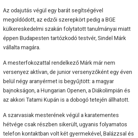
Az odajutás végül egy barát segítségével
megoldódott, az edzői szerepkört pedig a BGE
külkereskedelmi szakán folytatott tanulmányai miatt
éppen Budapesten tartózkodó testvér, Sindel Márk
vállalta magára.
A mesterfokozattal rendelkező Márk már nem
versenyez aktívan, de junior versenyzőként egy éven
belül négy aranyérmet is begyűjtött: a magyar
bajnokságon, a Hungarian Openen, a Diákolimpián és
az akkori Tatami Kupán is a dobogó tetején állhatott.
A szarvasiak mesterének végül a karatementes
hétvége csak részben sikerült, ugyanis folyamatos
telefon kontaktban volt két gyermekével, Balázzsal és