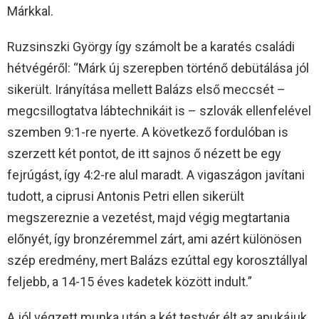
Márkkal.
Ruzsinszki György így számolt be a karatés családi
hétvégéről: “Márk új szerepben történő debütálása jól
sikerült. Irányítása mellett Balázs első meccsét –
megcsillogtatva lábtechnikáit is – szlovák ellenfelével
szemben 9:1-re nyerte. A következő fordulóban is
szerzett két pontot, de itt sajnos ő nézett be egy
fejrúgást, így 4:2-re alul maradt. A vigaszágon javítani
tudott, a ciprusi Antonis Petri ellen sikerült
megszereznie a vezetést, majd végig megtartania
előnyét, így bronzéremmel zárt, ami azért különösen
szép eredmény, mert Balázs ezúttal egy korosztállyal
feljebb, a 14-15 éves kadetek között indult.”
A jól végzett munka után a két testvér élt az apukájuk