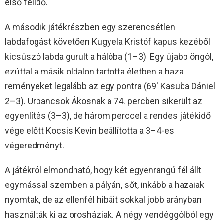
első félidő.
A második játékrészben egy szerencsétlen
labdafogást követően Kugyela Kristóf kapus kezéből
kicsúszó labda gurult a hálóba (1–3). Egy újabb öngól,
ezúttal a másik oldalon tartotta életben a haza
reményeket legalább az egy pontra (69′ Kasuba Dániel
2–3). Urbancsok Ákosnak a 74. percben sikerült az
egyenlítés (3–3), de három perccel a rendes játékidő
vége előtt Kocsis Kevin beállította a 3–4-es
végeredményt.
A játékról elmondható, hogy két egyenrangú fél állt
egymással szemben a pályán, sőt, inkább a hazaiak
nyomtak, de az ellenfél hibáit sokkal jobb arányban
használták ki az orosháziak. A négy vendéggólból egy