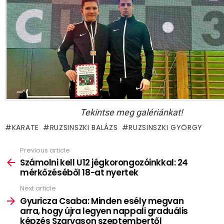
Tekintse meg galériánkat!
KARATE
RUZSINSZKI BALÁZS
RUZSINSZKI GYÖRGY
Previous article
See
more
Számolni kell U12 jégkorongozóinkkal: 24
mérkőzéséből 18-at nyertek
Next article
Gyuricza Csaba: Minden esély megvan
arra, hogy újra legyen nappali graduális
képzés Szarvason szeptembertől