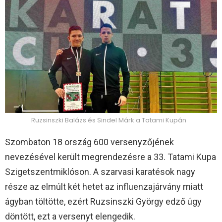
Ruzsinszki Balázs és Sindel Márk a Tatami Kupán
Szombaton 18 ország 600 versenyzőjének
nevezésével került megrendezésre a 33. Tatami Kupa
Szigetszentmiklóson. A szarvasi karatésok nagy
része az elmúlt két hetet az influenzajárvány miatt
ágyban töltötte, ezért Ruzsinszki György edző úgy
döntött, ezt a versenyt elengedik.