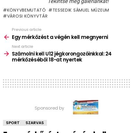
Tekintse meg galériánkat!
KÖNYVBEMUTATÓ
TESSEDIK SÁMUEL MÚZEUM
VÁROSI KÖNYVTÁR
Previous article
See
more
Egy mérkőzést a végén kell megnyerni
Next article
Számolni kell U12 jégkorongozóinkkal: 24
mérkőzéséből 18-at nyertek
Sponsored by
SPORT
SZARVAS