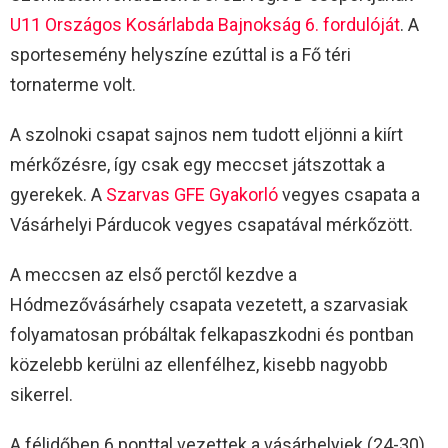
U11 Országos Kosárlabda Bajnokság 6. fordulóját
. A
sportesemény helyszíne ezúttal is a Fő téri
tornaterme volt.
A szolnoki csapat sajnos nem tudott eljönni a kiírt
mérkőzésre, így csak egy meccset játszottak a
gyerekek. A
Szarvas GFE Gyakorló
vegyes csapata a
Vásárhelyi Párducok vegyes csapatával mérkőzött.
A meccsen az első perctől kezdve a
Hódmezővásárhely csapata vezetett, a szarvasiak
folyamatosan próbáltak felkapaszkodni és pontban
közelebb kerülni az ellenfélhez, kisebb nagyobb
sikerrel.
A félidőben 6 ponttal vezettek a vásárhelyiek (24-30).