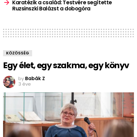
Karatézik a család: Testvére segítette
Ruzsinszki Balázst a dobogóra
KÖZÖSSÉG
Egy élet, egy szakma, egy könyv
by
Babák Z
3 éve