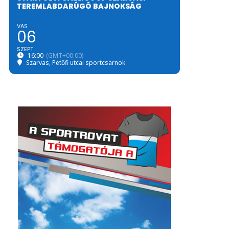
TEREMLABDARÚGÓ BAJNOKSÁG
VAS
06
SZEPT
16:00
(GMT+00:00)
Szarvas, Petőfi utcai sportcsarnok