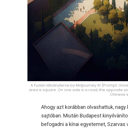
A Fudan látványterve by Midjourney AI (Prompt: Univ
area is square. On one side is a road, the opposite sid
Chinese st
Ahogy azt korábban olvashattuk, nagy
sajtóban. Miután Budapest kinyilváníto
befogadni a kínai egyetemet, Szarvas v