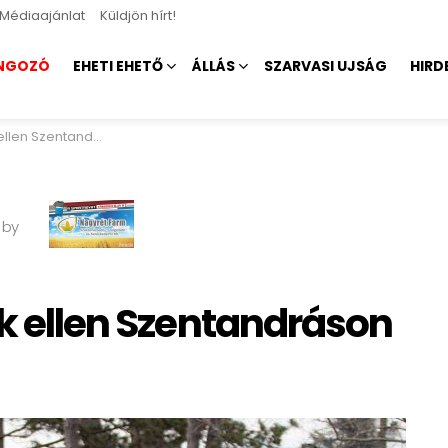
Médiaajánlat
Küldjön hírt!
NGOZÓ
EHETI EHETŐ
ÁLLÁS
SZARVASI UJSÁG
HIRD
len Szentandráson
 by
ek ellen Szentandráson