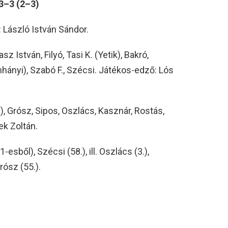
3–3 (2–3)
 László István Sándor.
István, Filyó, Tasi K. (Yetik), Bakró,
hányi), Szabó F., Szécsi. Játékos-edző: Lós
a), Grósz, Sipos, Oszlács, Kasznár, Rostás,
ek Zoltán.
-esből), Szécsi (58.), ill. Oszlács (3.),
Grósz (55.).