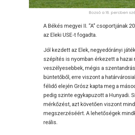
Bozsó a 16. percben szé
A Békés megyei II. “A” csoportjának 2
az Eleki USE-t fogadta.
Jól kezdett az Elek, negyedórányi játék
szépítés is nyomban érkezett a hazai r
veszélyesebbek, mégis a szentandrásia
büntetőből, erre viszont a határvárosi
félidő elején Grósz kapta meg a másod
pedig szinte egykapuzott a Hunyadi. S
mérkőzést, azt követően viszont mindk
megszerzéséért. A lehetőségek mindké
reális.