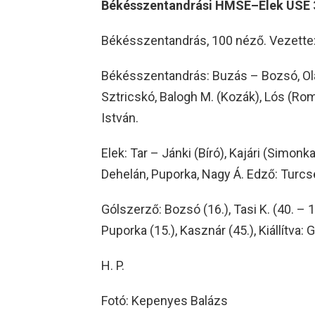
Békésszentandrási HMSE–Elek USE 
Békésszentandrás, 100 néző. Vezette:
Békésszentandrás: Buzás – Bozsó, Olasz 
Sztricskó, Balogh M. (Kozák), Lós (Rom
István.
Elek: Tar – Jánki (Bíró), Kajári (Simonk
Dehelán, Puporka, Nagy Á. Edző: Turcs
Gólszerző: Bozsó (16.), Tasi K. (40. – 11
Puporka (15.), Kasznár (45.), Kiállítva: 
H. P.
Fotó: Kepenyes Balázs