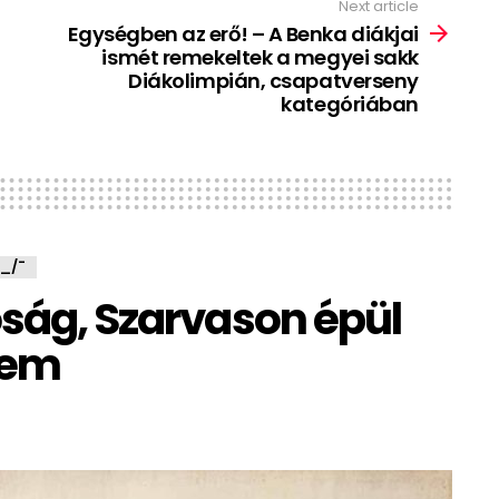
Next article
Egységben az erő! – A Benka diákjai
ismét remekeltek a megyei sakk
Diákolimpián, csapatverseny
kategóriában
_/¯
óság, Szarvason épül
tem