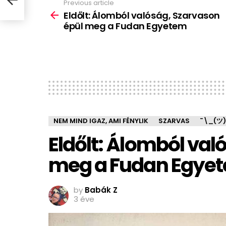
Previous article
See
more
Eldőlt: Álomból valóság, Szarvason
épül meg a Fudan Egyetem
NEM MIND IGAZ, AMI FÉNYLIK
SZARVAS
¯\_(ツ)
Eldőlt: Álomból val
meg a Fudan Egye
by
Babák Z
3 éve