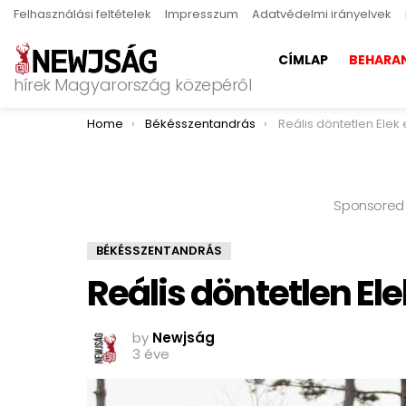
Felhasználási feltételek
Impresszum
Adatvédelmi irányelvek
CÍMLAP
BEHARA
hírek Magyarország közepéről
You are here:
Home
Békésszentandrás
Reális döntetlen Elek el
Sponsored
BÉKÉSSZENTANDRÁS
Reális döntetlen El
by
Newjság
3 éve