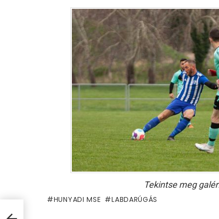
Tekintse meg galér
HUNYADI MSE
LABDARÚGÁS
n