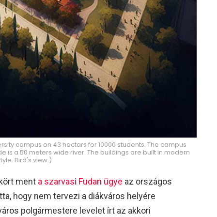
ersity campus on 43 hectars for 10000 students. The campus
e is a 50 meters wide river. The buildings are built in modern
yle. Bird's view.)
 kört ment
a szarvasi Fudan ügye
az országos
tta, hogy nem tervezi a diákváros helyére
áros polgármestere levelet írt az akkori