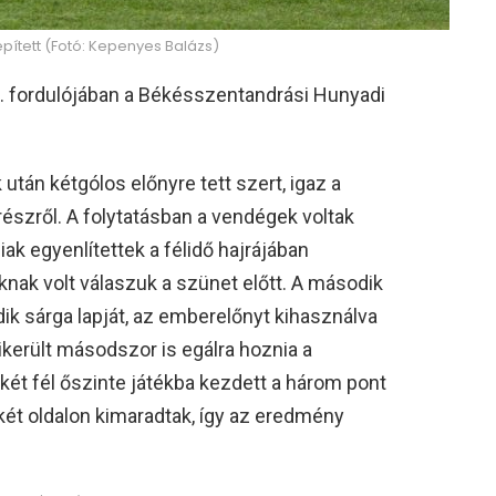
pített (Fotó: Kepenyes Balázs)
0. fordulójában a Békésszentandrási Hunyadi
 után kétgólos előnyre tett szert, igaz a
észről. A folytatásban a vendégek voltak
k egyenlítettek a félidő hajrájában
aknak volt válaszuk a szünet előtt. A második
ik sárga lapját, az emberelőnyt kihasználva
ikerült másodszor is egálra hoznia a
ét fél őszinte játékba kezdett a három pont
t oldalon kimaradtak, így az eredmény