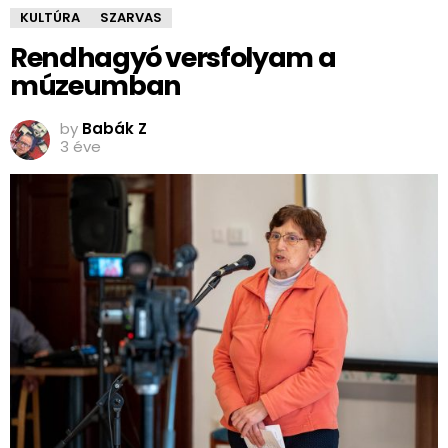
KULTÚRA
SZARVAS
Rendhagyó versfolyam a
múzeumban
by
Babák Z
3 éve