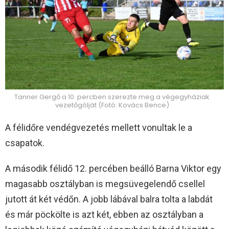
Tanner Gergő a 10. percben szerezte meg a végegyháziak
vezetőgólját (Fotó: Kovács Bence)
A félidőre vendégvezetés mellett vonultak le a
csapatok.
A második félidő 12. percében beálló Barna Viktor egy
magasabb osztályban is megsüvegelendő csellel
jutott át két védőn. A jobb lábával balra tolta a labdát
és már pöckölte is azt két, ebben az osztályban a