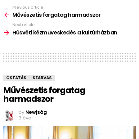
Previous article
See
more
Művészetis forgatag harmadszor
Next article
Húsvéti kézműveskedés a kultúrházban
OKTATÁS
SZARVAS
Művészetis forgatag
harmadszor
by
Newjság
3 éve