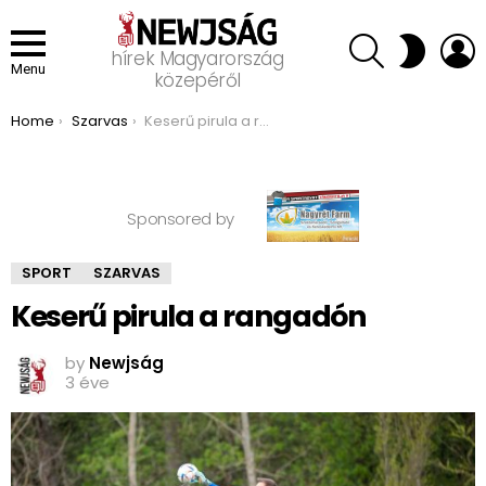
SEARCH
L
SWITCH
hírek Magyarország
SKIN
Menu
közepéről
You are here:
Home
Szarvas
Keserű pirula a rangadón
Sponsored by
SPORT
SZARVAS
Keserű pirula a rangadón
by
Newjság
3 éve