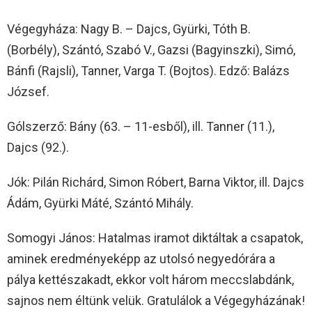
Végegyháza: Nagy B. – Dajcs, Gyürki, Tóth B.
(Borbély), Szántó, Szabó V., Gazsi (Bagyinszki), Simó,
Bánfi (Rajsli), Tanner, Varga T. (Bojtos). Edző: Balázs
József.
Gólszerző: Bány (63. – 11-esből), ill. Tanner (11.),
Dajcs (92.).
Jók: Pilán Richárd, Simon Róbert, Barna Viktor, ill. Dajcs
Ádám, Gyürki Máté, Szántó Mihály.
Somogyi János: Hatalmas iramot diktáltak a csapatok,
aminek eredményeképp az utolsó negyedórára a
pálya kettészakadt, ekkor volt három meccslabdánk,
sajnos nem éltünk velük. Gratulálok a Végegyházának!