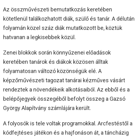
Az összművészeti bemutatkozás keretében
kötetlenül találkozhatott diák, szülő és tanár. A délután
folyamán közel száz diák mutatkozott be, köztük
hatvanan a legkisebbek közül.
Zenei blokkok során könnyűzenei előadások
keretében tanárok és diákok közösen álltak
folyamatosan változó közönségük elé. A
képzőművészeti tagozat tanárai kézműves vásárt
rendeztek a növendékeik alkotásaiból. Az ebből és a
belépőjegyek összegéből befolyt összeg a Gazsó
György Alapítvány számlájára került.
A folyosók is tele voltak programokkal. Arcfestéstől a
kódfejtéses játékon és a hajfonáson át, a táncházig