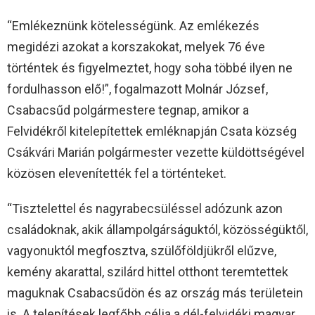
“Emlékeznünk kötelességünk. Az emlékezés
megidézi azokat a korszakokat, melyek 76 éve
történtek és figyelmeztet, hogy soha többé ilyen ne
fordulhasson elő!”, fogalmazott Molnár József,
Csabacsűd polgármestere tegnap, amikor a
Felvidékről kitelepítettek emléknapján Csata község
Csákvári Marián polgármester vezette küldöttségével
közösen elevenítették fel a történteket.
“Tisztelettel és nagyrabecsüléssel adózunk azon
családoknak, akik állampolgárságuktól, közösségüktől,
vagyonuktól megfosztva, szülőföldjükről elűzve,
kemény akarattal, szilárd hittel otthont teremtettek
maguknak Csabacsűdön és az ország más területein
is. A telepítések legfőbb célja a dél-felvidéki magyar