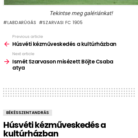
Tekintse meg galériánkat!
LABDARÚGÁS
SZARVASI FC 1905
Previous article
See
more
Húsvéti kézműveskedés a kultúrházban
Next article
Ismét Szarvason misézett Böjte Csaba
atya
BÉKÉSSZENTANDRÁS
Húsvéti kézműveskedés a
kultúrházban