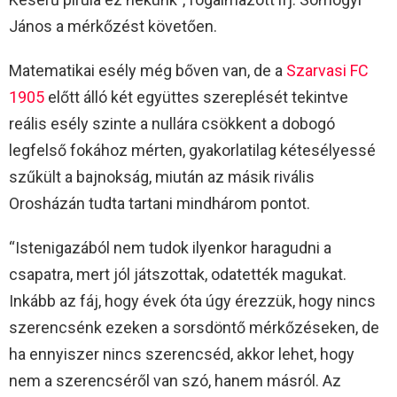
János a mérkőzést követően.
Matematikai esély még bőven van, de a
Szarvasi FC
1905
előtt álló két együttes szereplését tekintve
reális esély szinte a nullára csökkent a dobogó
legfelső fokához mérten, gyakorlatilag kétesélyessé
szűkült a bajnokság, miután az másik rivális
Orosházán tudta tartani mindhárom pontot.
“Istenigazából nem tudok ilyenkor haragudni a
csapatra, mert jól játszottak, odatették magukat.
Inkább az fáj, hogy évek óta úgy érezzük, hogy nincs
szerencsénk ezeken a sorsdöntő mérkőzéseken, de
ha ennyiszer nincs szerencséd, akkor lehet, hogy
nem a szerencséről van szó, hanem másról. Az