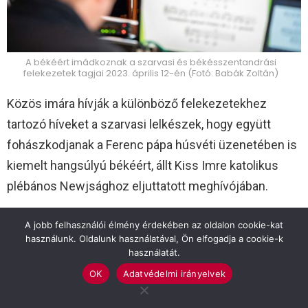
A békéért imádkoznak a szarvasi és békésszentandrási
felekezetek tagjai 2023. április 12-én (Fotó: Babák Zoltán)
Közös imára hívják a különböző felekezetekhez
tartozó híveket a szarvasi lelkészek, hogy együtt
fohászkodjanak a Ferenc pápa húsvéti üzenetében is
kiemelt hangsúlyú békéért, állt Kiss Imre katolikus
plébános Newjsághoz eljuttatott meghívójában.
A mostani közös imát az Ukrajnában folyó háború
A jobb felhasználói élmény érdekében az oldalon cookie-kat
használunk. Oldalunk használatával, Ön elfogadja a cookie-k
miatt kezdik, “de ez az imádság kiterjed a világon lévő
használatát.
összes háborús helyzetért, pontosabban a béke
OK
Adatvédelmi irányelvek
megteremtéséért. A béke Isten ajándéka, ezért kérik
imában Istentől, de az Evangélium arra tanít, hogy