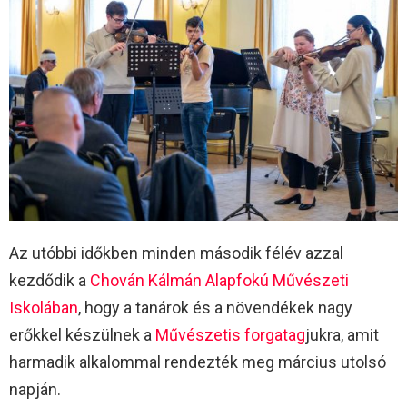
Az utóbbi időkben minden második félév azzal
kezdődik a
Chován Kálmán Alapfokú Művészeti
Iskolában
, hogy a tanárok és a növendékek nagy
erőkkel készülnek a
Művészetis forgatag
jukra, amit
harmadik alkalommal rendezték meg március utolsó
napján.