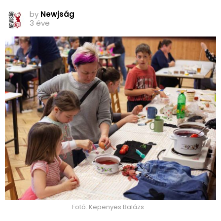
by
Newjság
3 éve
Fotó: Kepenyes Balázs