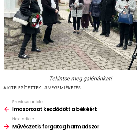
Tekintse meg galériánkat!
KITELEPÍTETTEK
MEGEMLÉKEZÉS
Previous article
See
more
Imasorozat kezdődött a békéért
Next article
Művészetis forgatag harmadszor