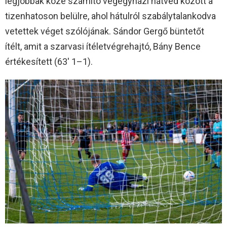
legjobbak közé számító végegyházi hátvéd között a
tizenhatoson belülre, ahol hátulról szabálytalankodva
vetettek véget szólójának. Sándor Gergő büntetőt
ítélt, amit a szarvasi ítéletvégrehajtó, Bány Bence
értékesített (63′ 1–1).