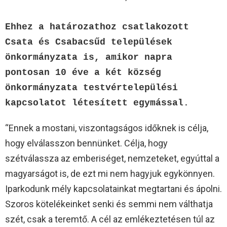
Ehhez a határozathoz csatlakozott 
Csata és Csabacsűd települések 
önkormányzata is, amikor napra 
pontosan 10 éve a két község 
önkormányzata testvértelepülési 
kapcsolatot létesített egymással.
“Ennek a mostani, viszontagságos időknek is célja,
hogy elválasszon bennünket. Célja, hogy
szétválassza az emberiséget, nemzeteket, egyúttal a
magyarságot is, de ezt mi nem hagyjuk egykönnyen.
Iparkodunk mély kapcsolatainkat megtartani és ápolni.
Szoros kötelékeinket senki és semmi nem válthatja
szét, csak a teremtő. A cél az emlékeztetésen túl az