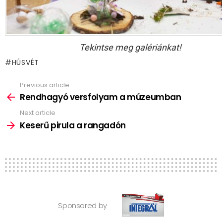
Tekintse meg galériánkat!
HÚSVÉT
Previous article
See
more
Rendhagyó versfolyam a múzeumban
Next article
Keserű pirula a rangadón
Sponsored by