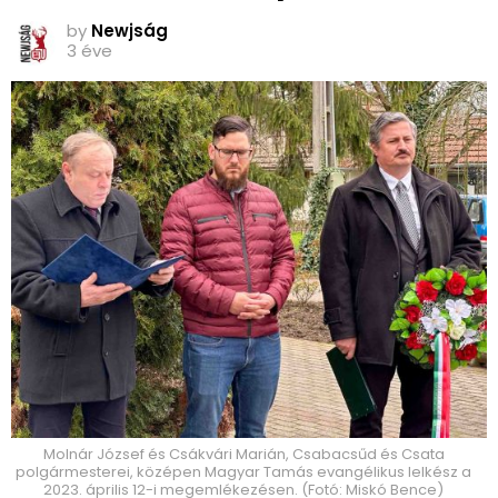
by
Newjság
3 éve
Molnár József és Csákvári Marián, Csabacsűd és Csata
polgármesterei, középen Magyar Tamás evangélikus lelkész a
2023. április 12-i megemlékezésen. (Fotó: Miskó Bence)