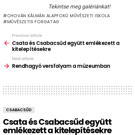
Tekintse meg galériánkat!
CHOVÁN KÁLMÁN ALAPFOKÚ MŰVÉSZETI ISKOLA
MŰVÉSZETIS FORGATAG
Previous article
See
more
Csata és Csabacsűd együtt emlékezett a
kitelepítésekre
Next article
Rendhagyó versfolyam a múzeumban
CSABACSŰD
Csata és Csabacsűd együtt
emlékezett a kitelepítésekre