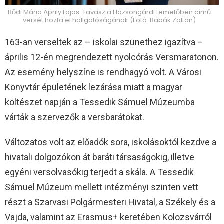
Bődi Mária Áprily Lajos: Tavasz a Házsongárdi temetőben című
versét hozta el hallgatóságának (Fotó: Babák Zoltán)
163-an verseltek az – iskolai szünethez igazítva –
április 12-én megrendezett nyolcórás Versmaratonon.
Az esemény helyszíne is rendhagyó volt. A Városi
Könyvtár épületének lezárása miatt a magyar
költészet napján a Tessedik Sámuel Múzeumba
várták a szervezők a versbarátokat.
Változatos volt az előadók sora, iskolásoktól kezdve a
hivatali dolgozókon át baráti társaságokig, illetve
egyéni versolvasókig terjedt a skála. A Tessedik
Sámuel Múzeum mellett intézményi szinten vett
részt a Szarvasi Polgármesteri Hivatal, a Székely és a
Vajda, valamint az Erasmus+ keretében Kolozsvárról