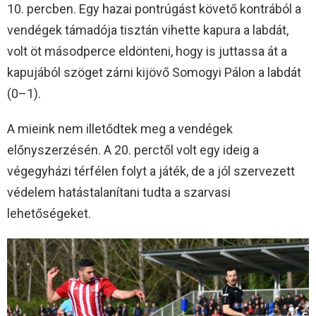
10. percben. Egy hazai pontrúgást követő kontrából a
vendégek támadója tisztán vihette kapura a labdát,
volt öt másodperce eldönteni, hogy is juttassa át a
kapujából szöget zárni kijövő Somogyi Pálon a labdát
(0–1).
A mieink nem illetődtek meg a vendégek
előnyszerzésén. A 20. perctől volt egy ideig a
végegyházi térfélen folyt a játék, de a jól szervezett
védelem hatástalanítani tudta a szarvasi
lehetőségeket.