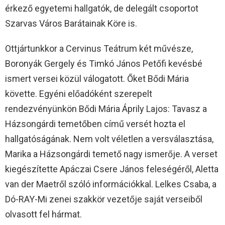
érkező egyetemi hallgatók, de delegált csoportot
Szarvas Város Barátainak Köre is.
Ottjártunkkor a Cervinus Teátrum két művésze,
Boronyák Gergely és Timkó János Petőfi kevésbé
ismert versei közül válogatott. Őket Bődi Mária
követte. Egyéni előadóként szerepelt
rendezvényünkön Bődi Mária Áprily Lajos: Tavasz a
Házsongárdi temetőben című versét hozta el
hallgatóságának. Nem volt véletlen a versválasztása,
Marika a Házsongárdi temető nagy ismerője. A verset
kiegészítette Apáczai Csere János feleségéről, Aletta
van der Maetről szóló információkkal. Lelkes Csaba, a
Dó-RAY-Mi zenei szakkör vezetője saját verseiből
olvasott fel hármat.