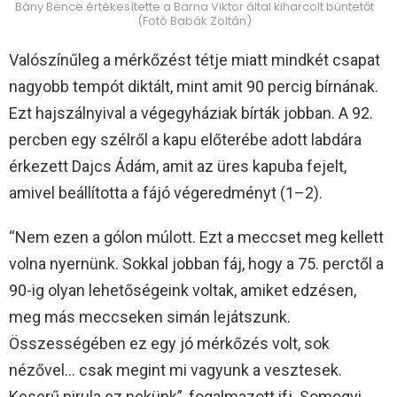
Bány Bence értékesítette a Barna Viktor által kiharcolt büntetőt
(Fotó Babák Zoltán)
Valószínűleg a mérkőzést tétje miatt mindkét csapat
nagyobb tempót diktált, mint amit 90 percig bírnának.
Ezt hajszálnyival a végegyháziak bírták jobban. A 92.
percben egy szélről a kapu előterébe adott labdára
érkezett Dajcs Ádám, amit az üres kapuba fejelt,
amivel beállította a fájó végeredményt (1–2).
“Nem ezen a gólon múlott. Ezt a meccset meg kellett
volna nyernünk. Sokkal jobban fáj, hogy a 75. perctől a
90-ig olyan lehetőségeink voltak, amiket edzésen,
meg más meccseken simán lejátszunk.
Összességében ez egy jó mérkőzés volt, sok
nézővel… csak megint mi vagyunk a vesztesek.
Keserű pirula ez nekünk”, fogalmazott ifj. Somogyi