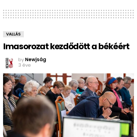
VALLÁS
Imasorozat kezdődött a békéért
by
Newjság
3 éve