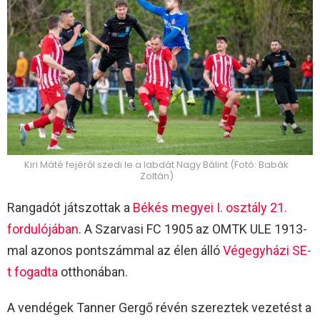
Kiri Máté fejéről szedi le a labdát Nagy Bálint (Fotó: Babák
Zoltán)
Rangadót játszottak a
Békés megyei I. osztály 21.
fordulójában
. A Szarvasi FC 1905 az OMTK ULE 1913-
mal azonos pontszámmal az élen álló
Végegyházi SE-
t fogadta
otthonában.
A vendégek Tanner Gergő révén szereztek vezetést a