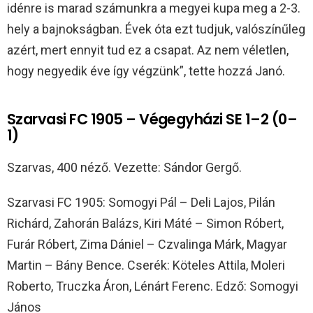
idénre is marad számunkra a megyei kupa meg a 2-3.
hely a bajnokságban. Évek óta ezt tudjuk, valószínűleg
azért, mert ennyit tud ez a csapat. Az nem véletlen,
hogy negyedik éve így végzünk”, tette hozzá Janó.
Szarvasi FC 1905 – Végegyházi SE 1–2 (0–
1)
Szarvas, 400 néző. Vezette: Sándor Gergő.
Szarvasi FC 1905: Somogyi Pál – Deli Lajos, Pilán
Richárd, Zahorán Balázs, Kiri Máté – Simon Róbert,
Furár Róbert, Zima Dániel – Czvalinga Márk, Magyar
Martin – Bány Bence. Cserék: Köteles Attila, Moleri
Roberto, Truczka Áron, Lénárt Ferenc. Edző: Somogyi
János