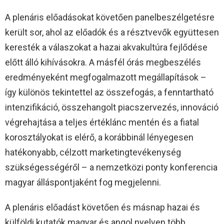
A plenáris előadásokat követően panelbeszélgetésre
került sor, ahol az előadók és a résztvevők együttesen
keresték a válaszokat a hazai akvakultúra fejlődése
előtt álló kihívásokra. A másfél órás megbeszélés
eredményeként megfogalmazott megállapítások –
így különös tekintettel az összefogás, a fenntartható
intenzifikáció, összehangolt piacszervezés, innováció
végrehajtása a teljes értéklánc mentén és a fiatal
korosztályokat is elérő, a korábbinál lényegesen
hatékonyabb, célzott marketingtevékenység
szükségességéről – a nemzetközi ponty konferencia
magyar álláspontjaként fog megjelenni.
A plenáris előadást követően és másnap hazai és
külföldi kutatók magyar és angol nyelven több