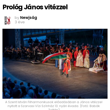
Prológ János vitézzel
by
Newjság
3 éve
A Szent István Filharmonikusok előadásában a János vitézzel
nyitott a Szarvasi Vízi Színház 13. nyári évada. (Fotó: Babák
Zoltán)