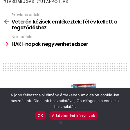
LABDARÚGÁS
UTÁNPÓTLÁS
Previous article
See
more
Veterán kézisek emlékeztek: fél év kellett a
tegeződéshez
Next article
HAKI-napok negyvenhetedszer
Sponsored by
A jobb felhasználói élmény érdekében az oldalon cookie-kat
használunk. Oldalunk használatával, Ön elfogadja a cookie-k
SPORT
SZARVAS
használatát.
Veterán kézisek emlékeztek: fél
OK
Adatvédelmi irányelvek
év kellett a tegeződéshez