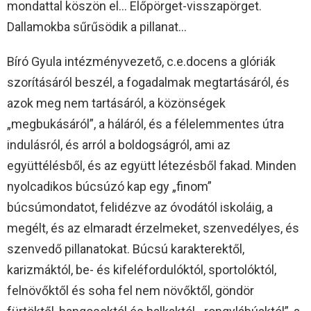
mondattal köszön el… Előpörget-visszapörget.
Dallamokba sűrűsödik a pillanat…
Bíró Gyula intézményvezető, c.e.docens a glóriák
szorításáról beszél, a fogadalmak megtartásáról, és
azok meg nem tartásáról, a közönségek
„megbukásáról”, a háláról, és a félelemmentes útra
indulásról, és arról a boldogságról, ami az
együttélésből, és az együtt létezésből fakad. Minden
nyolcadikos búcsúzó kap egy „finom”
búcsúmondatot, felidézve az óvodától iskoláig, a
megélt, és az elmaradt érzelmeket, szenvedélyes, és
szenvedő pillanatokat. Búcsú karakterektől,
karizmáktól, be- és kifeléfordulóktól, sportolóktól,
felnövőktől és soha fel nem növőktől, göndör