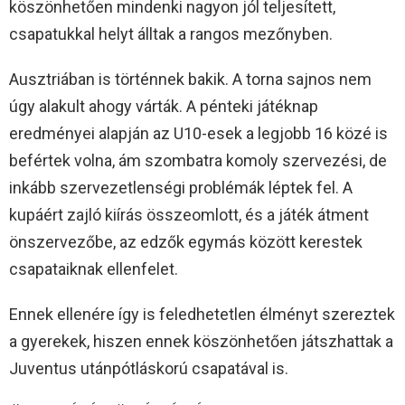
köszönhetően mindenki nagyon jól teljesített,
csapatukkal helyt álltak a rangos mezőnyben.
Ausztriában is történnek bakik. A torna sajnos nem
úgy alakult ahogy várták. A pénteki játéknap
eredményei alapján az U10-esek a legjobb 16 közé is
befértek volna, ám szombatra komoly szervezési, de
inkább szervezetlenségi problémák léptek fel. A
kupáért zajló kiírás összeomlott, és a játék átment
önszervezőbe, az edzők egymás között kerestek
csapataiknak ellenfelet.
Ennek ellenére így is feledhetetlen élményt szereztek
a gyerekek, hiszen ennek köszönhetően játszhattak a
Juventus utánpótláskorú csapatával is.