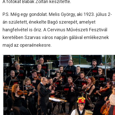
A fotókat Babák Zoltán készítette.
P.S. Még egy gondolat. Melis György, aki 1923. július 2-
án született, énekelte Bagó szerepét, amelyet
hangfelvétel is őriz. A Cervinus Művészeti Fesztivál
keretében Szarvas város napján gálával emlékeznek
majd az operaénekesre.