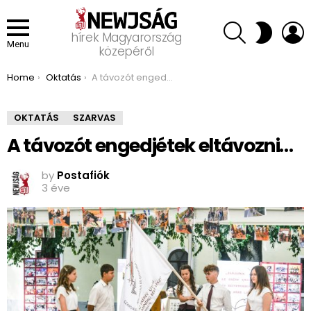
SEARCH
L
SWITCH
hírek Magyarország
SKIN
Menu
közepéről
You are here:
Home
Oktatás
A távozót engedjétek eltávozni…
OKTATÁS
SZARVAS
A távozót engedjétek eltávozni…
by
Postafiók
3 éve