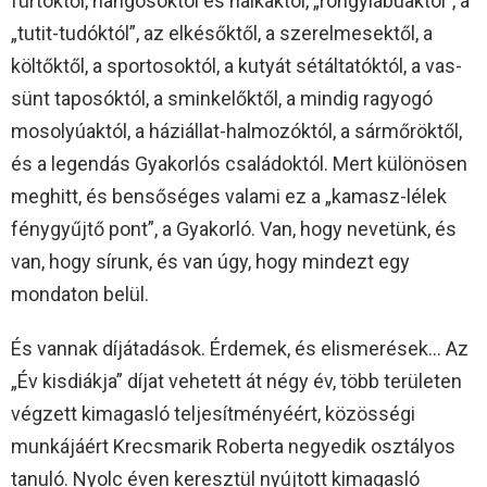
fürtöktől, hangosoktól és halkaktól, „rongylábúaktól”, a
„tutit-tudóktól”, az elkésőktől, a szerelmesektől, a
költőktől, a sportosoktól, a kutyát sétáltatóktól, a vas-
sünt taposóktól, a sminkelőktől, a mindig ragyogó
mosolyúaktól, a háziállat-halmozóktól, a sármőröktől,
és a legendás Gyakorlós családoktól. Mert különösen
meghitt, és bensőséges valami ez a „kamasz-lélek
fénygyűjtő pont”, a Gyakorló. Van, hogy nevetünk, és
van, hogy sírunk, és van úgy, hogy mindezt egy
mondaton belül.
És vannak díjátadások. Érdemek, és elismerések… Az
„Év kisdiákja” díjat vehetett át négy év, több területen
végzett kimagasló teljesítményéért, közösségi
munkájáért Krecsmarik Roberta negyedik osztályos
tanuló. Nyolc éven keresztül nyújtott kimagasló