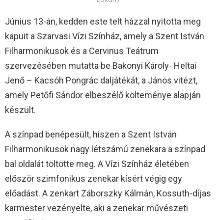
Június 13-án, kedden este telt házzal nyitotta meg
kapuit a Szarvasi Vízi Színház, amely a Szent István
Filharmonikusok és a Cervinus Teátrum
szervezésében mutatta be Bakonyi Károly- Heltai
Jenő – Kacsóh Pongrác daljátékát, a János vitézt,
amely Petőfi Sándor elbeszélő költeménye alapján
készült.
A színpad benépesült, hiszen a Szent István
Filharmonikusok nagy létszámú zenekara a színpad
bal oldalát töltötte meg. A Vízi Színház életében
először szimfonikus zenekar kísért végig egy
előadást. A zenkart Záborszky Kálmán, Kossuth-díjas
karmester vezényelte, aki a zenekar művészeti