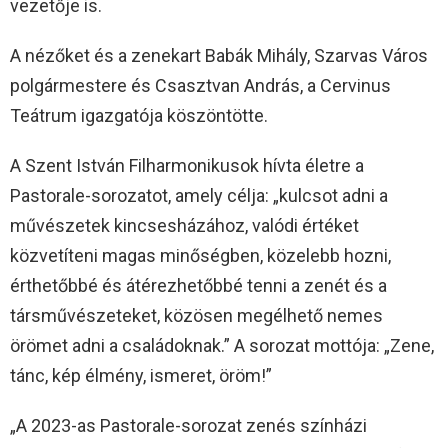
vezetője is.
A nézőket és a zenekart Babák Mihály, Szarvas Város
polgármestere és Csasztvan András, a Cervinus
Teátrum igazgatója köszöntötte.
A Szent István Filharmonikusok hívta életre a
Pastorale-sorozatot, amely célja: „kulcsot adni a
művészetek kincsesházához, valódi értéket
közvetíteni magas minőségben, közelebb hozni,
érthetőbbé és átérezhetőbbé tenni a zenét és a
társművészeteket, közösen megélhető nemes
örömet adni a családoknak.” A sorozat mottója: „Zene,
tánc, kép élmény, ismeret, öröm!”
„A 2023-as Pastorale-sorozat zenés színházi