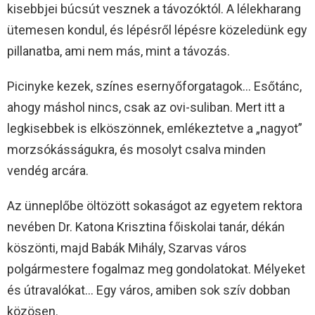
kisebbjei búcsút vesznek a távozóktól. A lélekharang
ütemesen kondul, és lépésről lépésre közeledünk egy
pillanatba, ami nem más, mint a távozás.
Picinyke kezek, színes esernyőforgatagok… Esőtánc,
ahogy máshol nincs, csak az ovi-suliban. Mert itt a
legkisebbek is elköszönnek, emlékeztetve a „nagyot”
morzsókásságukra, és mosolyt csalva minden
vendég arcára.
Az ünneplőbe öltözött sokaságot az egyetem rektora
nevében Dr. Katona Krisztina főiskolai tanár, dékán
köszönti, majd Babák Mihály, Szarvas város
polgármestere fogalmaz meg gondolatokat. Mélyeket
és útravalókat… Egy város, amiben sok szív dobban
közösen.