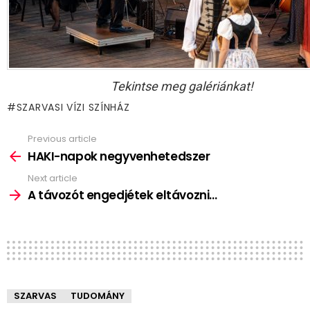
Tekintse meg galériánkat!
SZARVASI VÍZI SZÍNHÁZ
Previous article
See
more
HAKI-napok negyvenhetedszer
Next article
A távozót engedjétek eltávozni…
SZARVAS
TUDOMÁNY