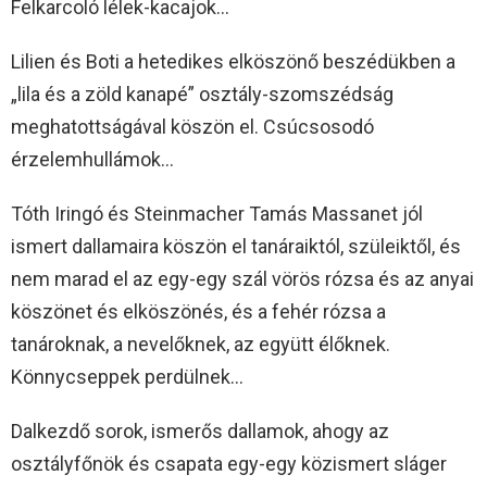
Felkarcoló lélek-kacajok…
Lilien és Boti a hetedikes elköszönő beszédükben a
„lila és a zöld kanapé” osztály-szomszédság
meghatottságával köszön el. Csúcsosodó
érzelemhullámok…
Tóth Iringó és Steinmacher Tamás Massanet jól
ismert dallamaira köszön el tanáraiktól, szüleiktől, és
nem marad el az egy-egy szál vörös rózsa és az anyai
köszönet és elköszönés, és a fehér rózsa a
tanároknak, a nevelőknek, az együtt élőknek.
Könnycseppek perdülnek…
Dalkezdő sorok, ismerős dallamok, ahogy az
osztályfőnök és csapata egy-egy közismert sláger