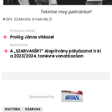
Tekintse meg galériánkat!
GFE SZARVASI GYAKORLÓ
Previous article
See
more
Prológ János vitézzel
Next article
A „SZARVASÉRT” Alapítvány pályázatot ír ki
a 2023/2024. tanévre vonatkozóan
Sponsored by
KULTÚRA
SZARVAS