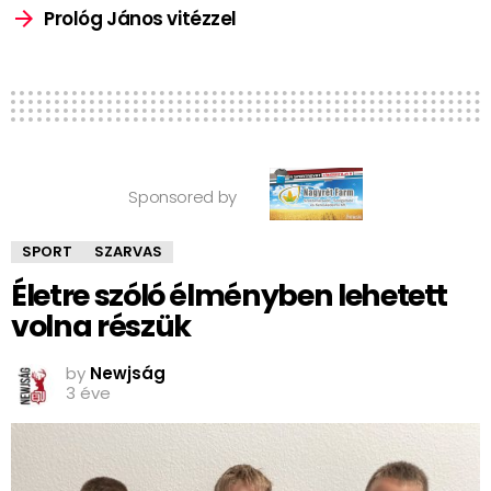
Prológ János vitézzel
Sponsored by
SPORT
SZARVAS
Életre szóló élményben lehetett
volna részük
by
Newjság
3 éve