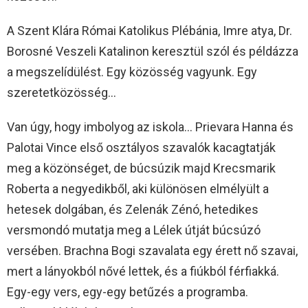
A Szent Klára Római Katolikus Plébánia, Imre atya, Dr.
Borosné Veszeli Katalinon keresztül szól és példázza
a megszelídülést. Egy közösség vagyunk. Egy
szeretetközösség…
Van úgy, hogy imbolyog az iskola… Prievara Hanna és
Palotai Vince első osztályos szavalók kacagtatják
meg a közönséget, de búcsúzik majd Krecsmarik
Roberta a negyedikből, aki különösen elmélyült a
hetesek dolgában, és Zelenák Zénó, hetedikes
versmondó mutatja meg a Lélek útját búcsúzó
versében. Brachna Bogi szavalata egy érett nő szavai,
mert a lányokból nővé lettek, és a fiúkból férfiakká.
Egy-egy vers, egy-egy betűzés a programba.