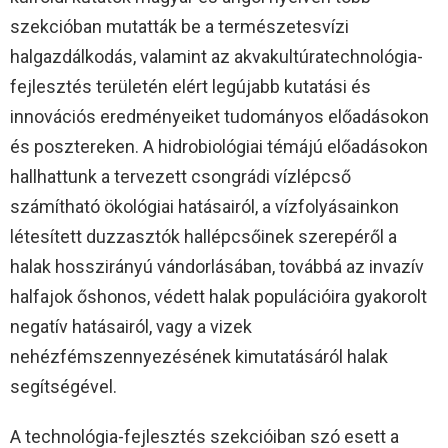
szekcióban mutatták be a természetesvízi
halgazdálkodás, valamint az akvakultúratechnológia-
fejlesztés területén elért legújabb kutatási és
innovációs eredményeiket tudományos előadásokon
és posztereken. A hidrobiológiai témájú előadásokon
hallhattunk a tervezett csongrádi vízlépcső
számítható ökológiai hatásairól, a vízfolyásainkon
létesített duzzasztók hallépcsőinek szerepéről a
halak hosszirányú vándorlásában, továbbá az invazív
halfajok őshonos, védett halak populációira gyakorolt
negatív hatásairól, vagy a vizek
nehézfémszennyezésének kimutatásáról halak
segítségével.
A technológia-fejlesztés szekcióiban szó esett a