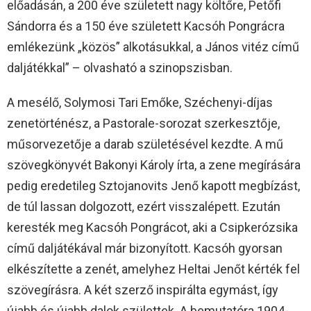
előadásán, a 200 éve született nagy költőre, Petőfi
Sándorra és a 150 éve született Kacsóh Pongrácra
emlékezünk „közös” alkotásukkal, a János vitéz című
daljátékkal” – olvasható a szinopszisban.
A mesélő, Solymosi Tari Emőke, Széchenyi-díjas
zenetörténész, a Pastorale-sorozat szerkesztője,
műsorvezetője a darab születésével kezdte. A mű
szövegkönyvét Bakonyi Károly írta, a zene megírására
pedig eredetileg Sztojanovits Jenő kapott megbízást,
de túl lassan dolgozott, ezért visszalépett. Ezután
keresték meg Kacsóh Pongrácot, aki a Csipkerózsika
című daljátékával már bizonyított. Kacsóh gyorsan
elkészítette a zenét, amelyhez Heltai Jenőt kérték fel
szövegírásra. A két szerző inspirálta egymást, így
újabb és újabb dalok születtek. A bemutatóra 1904-