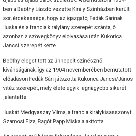
ben a Beöthy László vezette Király Színházban került
sor, érdekessége, hogy az igazgató, Fedák Sárinak
Iluska és a francia királylány szerepét szánta, ő
azonban a szövegkönyv elolvasása után Kukorica
Jancsi szerepét kérte.
Beöthy eleget tett az ünnepelt színésznő
kívánságának, így az 1904 novemberében bemutatott
előadáson Fedák Sári játszotta Kukorica Jancsi/János
vitéz szerepét, mely élete egyik legnagyobb sikerét
jelentette.
Iluskát Medgyaszay Vilma, a francia királykisasszonyt
Szamosi Elza, Bagót Papp Miska alakította.