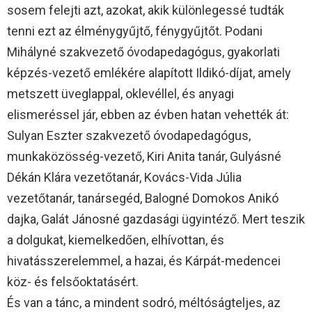
sosem felejti azt, azokat, akik különlegessé tudták
tenni ezt az élménygyűjtő, fénygyűjtőt. Podani
Mihályné szakvezető óvodapedagógus, gyakorlati
képzés-vezető emlékére alapított Ildikó-díjat, amely
metszett üveglappal, oklevéllel, és anyagi
elismeréssel jár, ebben az évben hatan vehették át:
Sulyan Eszter szakvezető óvodapedagógus,
munkaközösség-vezető, Kiri Anita tanár, Gulyásné
Dékán Klára vezetőtanár, Kovács-Vida Júlia
vezetőtanár, tanársegéd, Balogné Domokos Anikó
dajka, Galát Jánosné gazdasági ügyintéző. Mert teszik
a dolgukat, kiemelkedően, elhívottan, és
hivatásszerelemmel, a hazai, és Kárpát-medencei
köz- és felsőoktatásért.
És van a tánc, a mindent sodró, méltóságteljes, az