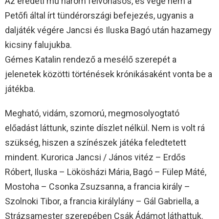
Az eredeti mű három felvonásos, és vége nem a
Petőfi által írt tündérországi befejezés, ugyanis a
daljáték végére Jancsi és Iluska Bagó után hazamegy
kicsiny falujukba.
Gémes Katalin rendező a mesélő szerepét a
jelenetek közötti történések krónikásaként vonta be a
játékba.
Megható, vidám, szomorú, megmosolyogtató
előadást láttunk, szinte díszlet nélkül. Nem is volt rá
szükség, hiszen a színészek játéka feledtetett
mindent. Kurorica Jancsi / János vitéz – Erdős
Róbert, Iluska – Lökösházi Mária, Bagó – Fülep Máté,
Mostoha – Csonka Zsuzsanna, a francia király –
Szolnoki Tibor, a francia királylány – Gál Gabriella, a
Strázsamester szerepében Csák Ádámot láthattuk.