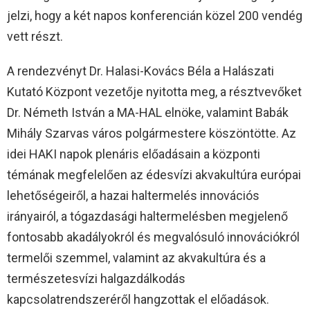
jelzi, hogy a két napos konferencián közel 200 vendég
vett részt.
A rendezvényt Dr. Halasi-Kovács Béla a Halászati
Kutató Központ vezetője nyitotta meg, a résztvevőket
Dr. Németh István a MA-HAL elnöke, valamint Babák
Mihály Szarvas város polgármestere köszöntötte. Az
idei HAKI napok plenáris előadásain a központi
témának megfelelően az édesvízi akvakultúra európai
lehetőségeiről, a hazai haltermelés innovációs
irányairól, a tógazdasági haltermelésben megjelenő
fontosabb akadályokról és megvalósuló innovációkról
termelői szemmel, valamint az akvakultúra és a
természetesvízi halgazdálkodás
kapcsolatrendszeréről hangzottak el előadások.