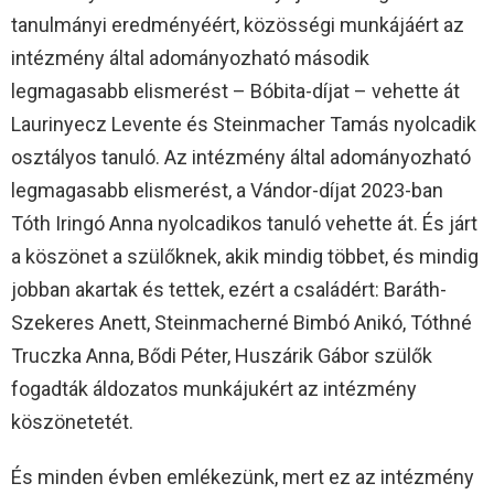
tanulmányi eredményéért, közösségi munkájáért az
intézmény által adományozható második
legmagasabb elismerést – Bóbita-díjat – vehette át
Laurinyecz Levente és Steinmacher Tamás nyolcadik
osztályos tanuló. Az intézmény által adományozható
legmagasabb elismerést, a Vándor-díjat 2023-ban
Tóth Iringó Anna nyolcadikos tanuló vehette át. És járt
a köszönet a szülőknek, akik mindig többet, és mindig
jobban akartak és tettek, ezért a családért: Baráth-
Szekeres Anett, Steinmacherné Bimbó Anikó, Tóthné
Truczka Anna, Bődi Péter, Huszárik Gábor szülők
fogadták áldozatos munkájukért az intézmény
köszönetetét.
És minden évben emlékezünk, mert ez az intézmény