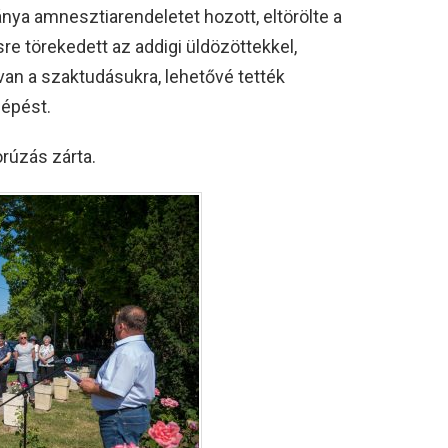
ya amnesztiarendeletet hozott, eltörölte a
re törekedett az addigi üldözöttekkel,
an a szaktudásukra, lehetővé tették
épést.
rúzás zárta.