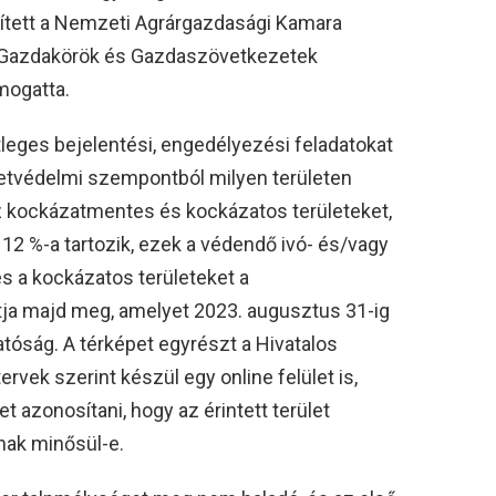
ített a Nemzeti Agrárgazdasági Kamara
r Gazdakörök és Gazdaszövetkezetek
mogatta.
tleges bejelentési, engedélyezési feladatokat
letvédelmi szempontból milyen területen
z kockázatmentes és kockázatos területeket,
12 %-a tartozik, ezek a védendő ivó- és/vagy
s a kockázatos területeket a
ja majd meg, amelyet 2023. augusztus 31-ig
atóság. A térképet egyrészt a Hivatalos
rvek szerint készül egy online felület is,
t azonosítani, hogy az érintett terület
ak minősül-e.