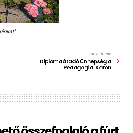
iánkat!
Next article
Diplomaátadó ünnepség a
Pedagógiai Karon
ető összefoglaló a fúrt