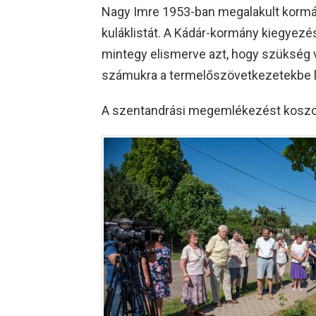
Nagy Imre 1953-ban megalakult kormán
kuláklistát. A Kádár-kormány kiegyezés
mintegy elismerve azt, hogy szükség v
számukra a termelőszövetkezetekbe l
A szentandrási megemlékezést koszo