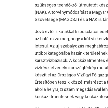
szükséges teendőkről útmutatót kész
(NAK). A törvénymódosítást a Magya
Szövetsége (MAGOSZ) és a NAK is tá
Jövő évtől a kutakkal kapcsolatos ese
az határozza meg, hogy a kút vízkész
létesül. Az új szabályozás meghatáro
utóbbi kategóriába hazánk területének 
karsztvízbázisok. A kockázatmentes é
vízkészletvédelmi országtérkép mutat
készít el az Országos Vízügyi Főigazg
Értesítőben teszik közzé, másrészt a te
ahol a helyrajzi szám megadásával lehe
kockázatmentesnek vagy kockázatosn