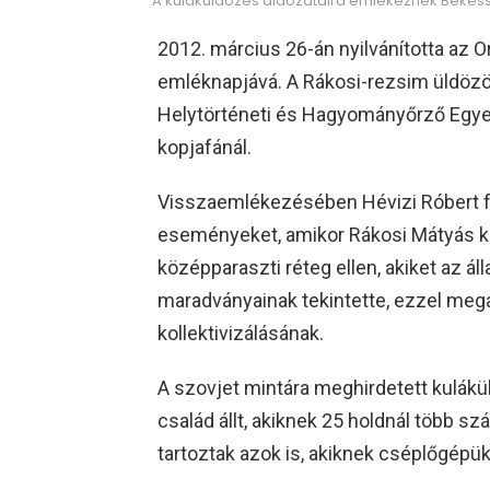
A kuláküldözés áldozataira emlékeznek Békéssz
2012. március 26-án nyilvánította az 
emléknapjává. A Rákosi-rezsim üldözö
Helytörténeti és Hagyományőrző Egyesü
kopjafánál.
Visszaemlékezésében Hévizi Róbert f
eseményeket, amikor Rákosi Mátyás kím
középparaszti réteg ellen, akiket az ál
maradványainak tekintette, ezzel me
kollektivizálásának.
A szovjet mintára meghirdetett kulák
család állt, akiknek 25 holdnál több szá
tartoztak azok is, akiknek cséplőgépü