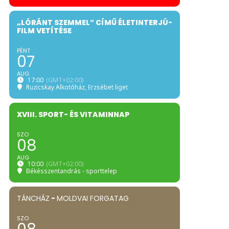
„LÓRÁNT SZEMMEL” CÍMŰ ÉLETINTERJÚ-
FILM VETÍTÉSE
PÉNT
07
AUG
17:00
(GMT+02:00)
Ruzicskay Alkotóház
, Erzsébet liget
XVIII. SPORT- ÉS VITAMINNAP
SZO
08
AUG
10:00
(GMT+02:00)
Békésszentandrás - sporttelep
TÁNCHÁZ
-
MOLDVAI FORGATAG
SZO