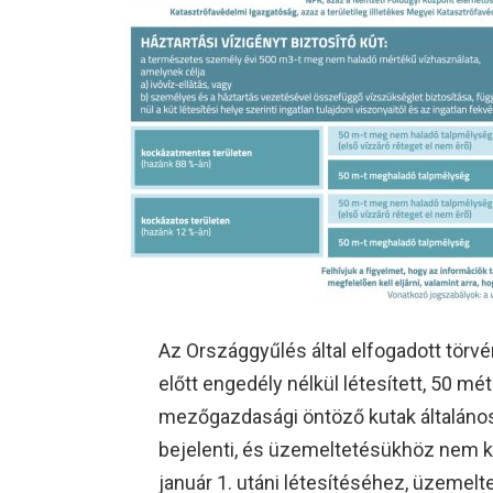
Az Országgyűlés által elfogadott törv
előtt engedély nélkül létesített, 50 m
mezőgazdasági öntöző kutak általáno
bejelenti, és üzemeltetésükhöz nem kel
január 1. utáni létesítéséhez, üzem