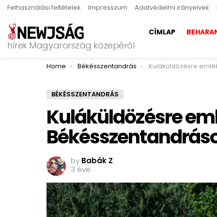
Felhasználási feltételek
Impresszum
Adatvédelmi irányelvek
CÍMLAP
BEHARA
hírek Magyarország közepéről
You are here:
Home
Békésszentandrás
Kuláküldözésre emlékeztek 
BÉKÉSSZENTANDRÁS
Kuláküldözésre em
Békésszentandrás
by
Babák Z
3 éve