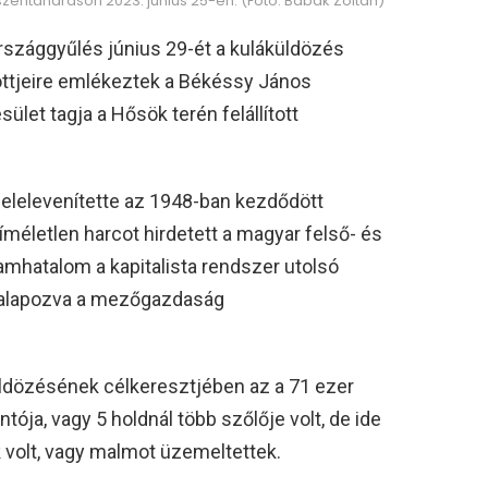
entandráson 2023. június 25-én. (Fotó: Babák Zoltán)
Országgyűlés június 29-ét a kuláküldözés
ttjeire emlékeztek a Békéssy János
let tagja a Hősök terén felállított
elelevenítette az 1948-ban kezdődött
életlen harcot hirdetett a magyar felső- és
lamhatalom a kapitalista rendszer utolsó
galapozva a mezőgazdaság
üldözésének célkeresztjében az a 71 ezer
ntója, vagy 5 holdnál több szőlője volt, de ide
k volt, vagy malmot üzemeltettek.