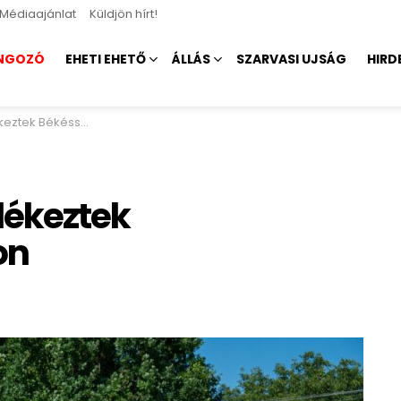
Médiaajánlat
Küldjön hírt!
NGOZÓ
EHETI EHETŐ
ÁLLÁS
SZARVASI UJSÁG
HIRD
Békésszentandráson
lékeztek
on