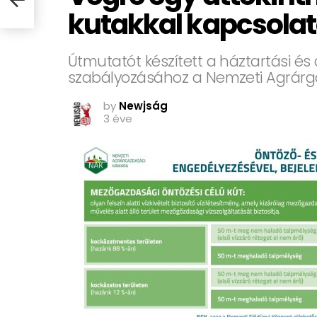
kutakkal kapcsolat
Útmutatót készített a háztartási é
szabályozásához a Nemzeti Agrár
by
Newjság
3 éve