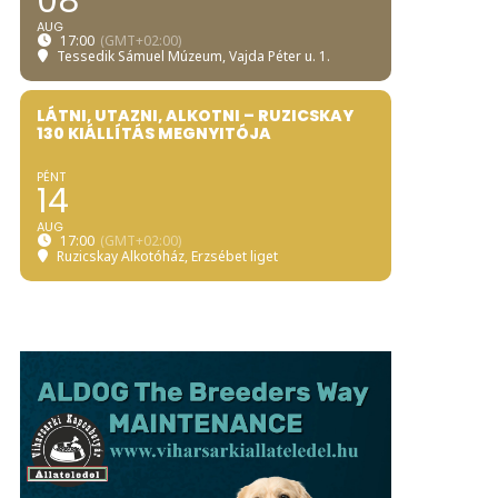
08
AUG
17:00
(GMT+02:00)
Tessedik Sámuel Múzeum
, Vajda Péter u. 1.
LÁTNI, UTAZNI, ALKOTNI – RUZICSKAY
130 KIÁLLÍTÁS MEGNYITÓJA
PÉNT
14
AUG
17:00
(GMT+02:00)
Ruzicskay Alkotóház
, Erzsébet liget