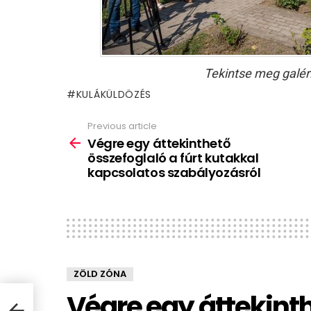
Tekintse meg galér
KULÁKÜLDÖZÉS
Previous article
See
more
Végre egy áttekinthető
összefoglaló a fúrt kutakkal
kapcsolatos szabályozásról
ZÖLD ZÓNA
Végre egy áttekinth
ló a