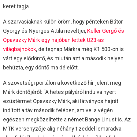
keret tagja.
A szarvasiaknak külön öröm, hogy pénteken Bátor
György és Nyerges Attila neveltjei,
Keller Gergő és
Opavszky Márk egy hajóban lettek U23-as
világbajnokok
, de tegnap Márkra még K1 500-on is
várt egy elődöntő, és miután azt a második helyen
behúzta, egy döntő ma délelőtt.
A szövetségi portálon a következő hír jelent meg
Márk döntőjéről: “A hetes pályáról indulva nyert
ezüstérmet Opavszky Márk, aki látványos hajrát
indított a táv második felében, amivel a végén
egészen megközelítette a német Bange Linust is. Az
MTK versenyzője alig néhány tizeddel lemaradva