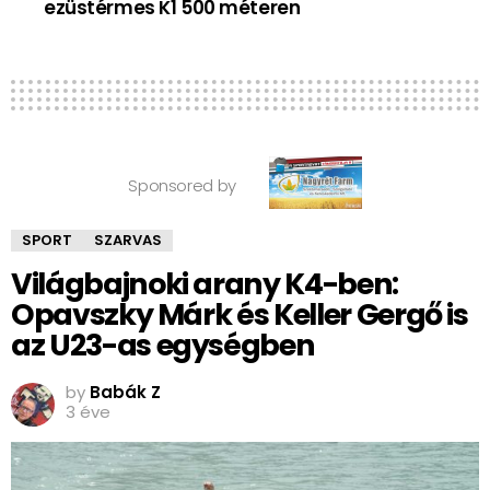
ezüstérmes K1 500 méteren
Sponsored by
SPORT
SZARVAS
Világbajnoki arany K4-ben:
Opavszky Márk és Keller Gergő is
az U23-as egységben
by
Babák Z
3 éve