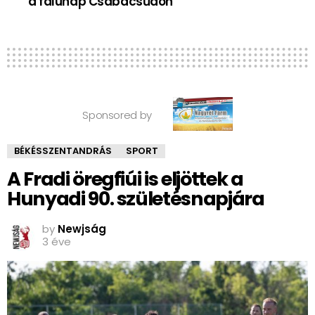
a falunap Csabacsűdön
Sponsored by
BÉKÉSSZENTANDRÁS
SPORT
A Fradi öregfiúi is eljöttek a
Hunyadi 90. születésnapjára
by
Newjság
3 éve