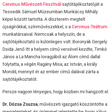
Cervinus Művészeti Fesztivál
sajtótájékoztatóját a
Tessedik Sámuel Múzeumban Munkácsy Mihály
képei között tartotta. A díszterem megtelt
újságírókkal, színművészekkel, s a
Cervinus Teátrum
munkatársaival. Nemcsak a helyszín, de a
sajtótájékoztató is különleges volt. Boronyák Gergely
Dsida Jenő Itt a helyem című versével kezdte, Timkó
János a La Mancha lovagjából az Álom című dallal
folytatta, a végén Ragány Misa, az István, a király
Mondd, mennyit ér az ember című dalával zárta a
sajtótájékoztatót.
Persze nagyon lényeges, hogy közben mi hangzott el.
Dr. Dózsa Zsuzsa
, művészeti igazgató köszöntötte a
megjelenteket, és örömmel jelentette be, hogy július