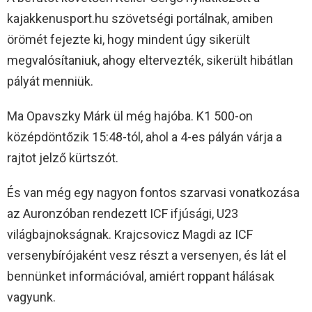
kajakkenusport.hu szövetségi portálnak, amiben
örömét fejezte ki, hogy mindent úgy sikerült
megvalósítaniuk, ahogy eltervezték, sikerült hibátlan
pályát menniük.
Ma Opavszky Márk ül még hajóba. K1 500-on
középdöntőzik 15:48-tól, ahol a 4-es pályán várja a
rajtot jelző kürtszót.
És van még egy nagyon fontos szarvasi vonatkozása
az Auronzóban rendezett ICF ifjúsági, U23
világbajnokságnak. Krajcsovicz Magdi az ICF
versenybírójaként vesz részt a versenyen, és lát el
bennünket információval, amiért roppant hálásak
vagyunk.