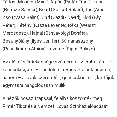
Táltos (Mohácsi Márk), Árpád (Pintér Tibor), Huba
(Bencze Sándor), Kond (Goffart Rókus), Tas (Aradi
Zsolt/Vass Bálint), Ond (Gazdik Dávid), Előd (Fáy
Péter), Tétény (Kasza Levente), Réka (Weiszt
Mercédesz), Hajnal (Bányavölgyi Donáta),
Besenyőlány (Ilyés Jenifer), Sámánasszony
(Papadimitriu Athina), Levente (Sipos Balázs).
Az előadás érdekessége számomra az ember és a ló
kapcsolata, ami – gondolom nemcsak a betanításon,
hanem – a lovak szeretetén, gondoskodásán, kettőjük
egymásra hangolódásán múlik.
A nézők hosszú tapssal, felállva köszönték meg
Pintér Tibor és a Nemzeti Lovas Színház előadását.