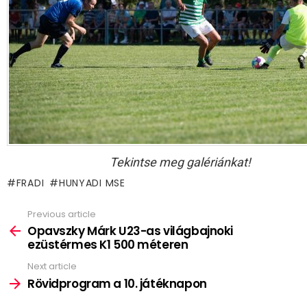
Tekintse meg galériánkat!
FRADI
HUNYADI MSE
Previous article
See
more
Opavszky Márk U23-as világbajnoki
ezüstérmes K1 500 méteren
Next article
Rövidprogram a 10. játéknapon