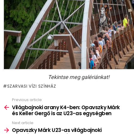
Tekintse meg galériánkat!
SZARVASI VÍZI SZÍNHÁZ
Previous article
See
more
Világbajnoki arany K4-ben: Opavszky Márk
és Keller Gergő is az U23-as egységben
Next article
Opavszky Márk U23-as világbajnoki