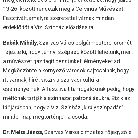
13-26. között rendezik meg a Cervinus Művészeti
Fesztivált, amelyre szeretettel várnak minden
érdeklődőt a Vízi Színház előadásaira.
Babák Mihály
, Szarvas Város polgármestere, örömét
fejezte ki, hogy „ennyi szépség között lehetünk, mert
a művészet gazdagít bennünket, élményeket ad.
Megköszönte a környező városok sajtósainak, hogy
itt vannak, hírét viszik a szarvasi kultúra
eseményeinek. A fesztivált támogatóknak pedig, hogy
méltónak tartják a színházat patronálásukra. Bízik az
időjárásban, hogy a Vízi Színház „királyszínpadán”
minden nap megtörténjen a csoda.
Dr. Melis János
, Szarvas Város címzetes főjegyzője,