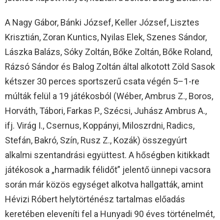
A Nagy Gábor, Bánki József, Keller József, Lisztes
Krisztián, Zoran Kuntics, Nyilas Elek, Szenes Sándor,
Lászka Balázs, Sóky Zoltán, Bőke Zoltán, Bőke Roland,
Rázsó Sándor és Balog Zoltán által alkotott Zöld Sasok
kétszer 30 perces sportszerű csata végén 5–1-re
múlták felül a 19 játékosból (Wéber, Ambrus Z., Boros,
Horváth, Tábori, Farkas P., Szécsi, Juhász Ambrus A.,
ifj. Virág I., Csernus, Koppányi, Miloszrdni, Radics,
Stefán, Bakró, Szín, Rusz Z., Kozák) összegyúrt
alkalmi szentandrási együttest. A hőségben kitikkadt
játékosok a „harmadik félidőt” jelentő ünnepi vacsora
során már közös egységet alkotva hallgatták, amint
Hévizi Róbert helytörténész tartalmas előadás
keretében eleveníti fel a Hunyadi 90 éves történelmét,