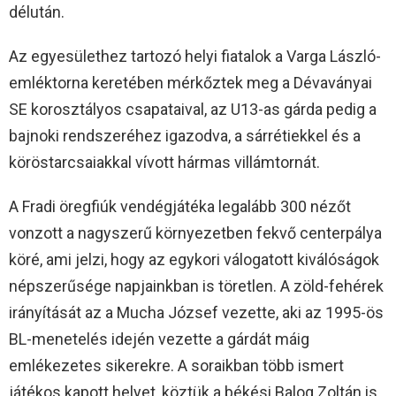
délután.
Az egyesülethez tartozó helyi fiatalok a Varga László-
emléktorna keretében mérkőztek meg a Dévaványai
SE korosztályos csapataival, az U13-as gárda pedig a
bajnoki rendszeréhez igazodva, a sárrétiekkel és a
köröstarcsaiakkal vívott hármas villámtornát.
A Fradi öregfiúk vendégjátéka legalább 300 nézőt
vonzott a nagyszerű környezetben fekvő centerpálya
köré, ami jelzi, hogy az egykori válogatott kiválóságok
népszerűsége napjainkban is töretlen. A zöld-fehérek
irányítását az a Mucha József vezette, aki az 1995-ös
BL-menetelés idején vezette a gárdát máig
emlékezetes sikerekre. A soraikban több ismert
játékos kapott helyet, köztük a békési Balog Zoltán is.