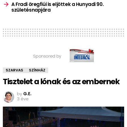
A Fradi öregfiúi is eljöttek a Hunyadi 90.
születésnapjára
Sponsored by
SZARVAS
SZÍNHÁZ
Tisztelet a lónak és az embernek
by
G.E.
3 éve