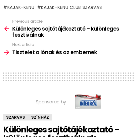
KAJAK-KENU
KAJAK-KENU CLUB SZARVAS
Previous article
See
more
Különleges sajtótájékoztató – különleges
fesztiválnak
Next article
Tisztelet a lónak és az embernek
Sponsored by
SZARVAS
SZÍNHÁZ
Különleges sajtótájékoztató –