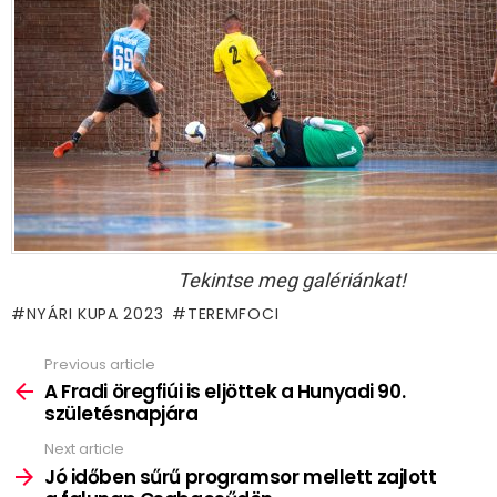
Tekintse meg galériánkat!
NYÁRI KUPA 2023
TEREMFOCI
Previous article
See
more
A Fradi öregfiúi is eljöttek a Hunyadi 90.
születésnapjára
Next article
Jó időben sűrű programsor mellett zajlott