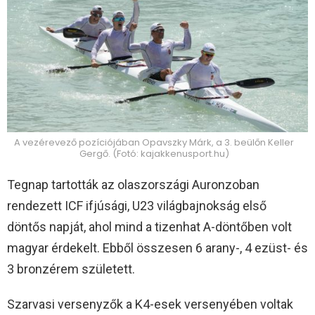
A vezérevező pozíciójában Opavszky Márk, a 3. beülőn Keller
Gergő. (Fotó: kajakkenusport.hu)
Tegnap tartották az olaszországi Auronzoban
rendezett ICF ifjúsági, U23 világbajnokság első
döntős napját, ahol mind a tizenhat A-döntőben volt
magyar érdekelt. Ebből összesen 6 arany-, 4 ezüst- és
3 bronzérem született.
Szarvasi versenyzők a K4-esek versenyében voltak