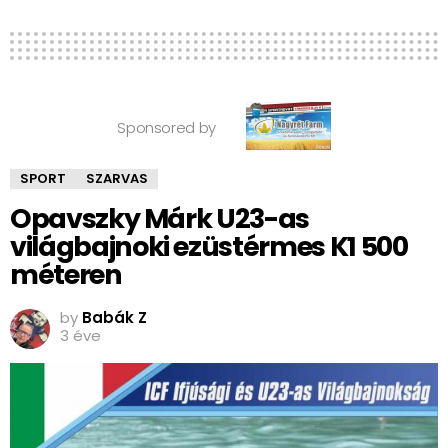
Sponsored by
SPORT
SZARVAS
Opavszky Márk U23-as
világbajnoki ezüstérmes K1 500
méteren
by
Babák Z
3 éve