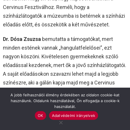
Cervinus Fesztiválhoz. Reméli, hogy a
színházlátogatók a múzeumba is betérnek a színházi
előadás előtt, és összekötik a két művészetet.
Dr. Dósa Zsuzsa
bemutatta a támogatókat, mert
minden estének vannak „hangulatfelelősei”, ezt
nagyon köszöni. Kivételesen gyermekeknek szóló
előadással kezdenek, mert ők a jövő színházlátogatói.
A saját előadásokon szavazni lehet majd a legjobb
színészre, aki a gálán kapja majd meg a Cervinus
Nívó-díjat.
A jobb felhasználói élmény érdekében az oldalon cookie-kat
használunk. Oldalunk használatával, Ön elfogadja a cookie-k
Babák Mihály
megkérdezte a jelenlévőket, hogy
használatát.
láttak-e már olyat, hogy egy kiálltás kétfelvonásos,
OK
Adatvédelmi irányelvek
mert ez a Munkácsy-kiállítás ilyen. Nemcsak