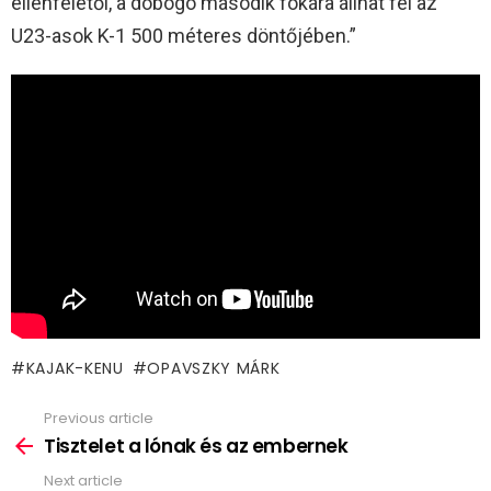
ellenfelétől, a dobogó második fokára állhat fel az
U23-asok K-1 500 méteres döntőjében.”
KAJAK-KENU
OPAVSZKY MÁRK
Previous article
See
more
Tisztelet a lónak és az embernek
Next article