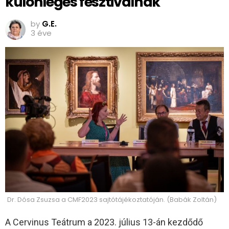
különleges fesztiválnak
by
G.E.
3 éve
Dr. Dósa Zsuzsa a CMF2023 sajtótájékoztatóján. (Babák Zoltán)
A Cervinus Teátrum a 2023. július 13-án kezdődő