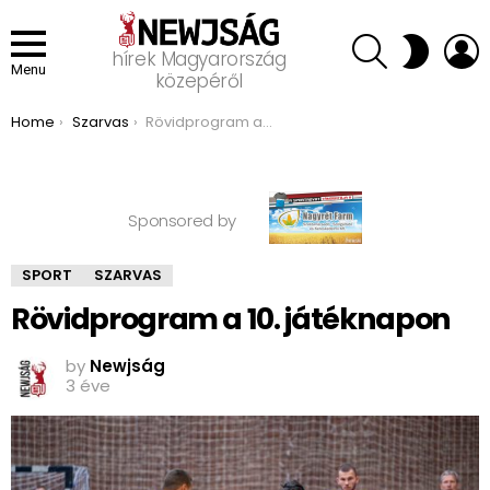
SEARCH
L
SWITCH
hírek Magyarország
SKIN
Menu
közepéről
You are here:
Home
Szarvas
Rövidprogram a 10. játéknapon
Sponsored by
SPORT
SZARVAS
Rövidprogram a 10. játéknapon
by
Newjság
3 éve