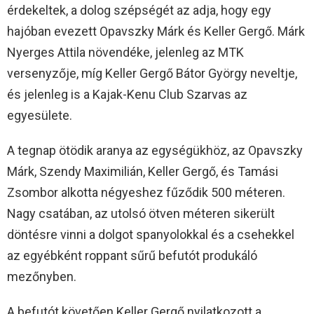
érdekeltek, a dolog szépségét az adja, hogy egy
hajóban evezett Opavszky Márk és Keller Gergő. Márk
Nyerges Attila növendéke, jelenleg az MTK
versenyzője, míg Keller Gergő Bátor György neveltje,
és jelenleg is a Kajak-Kenu Club Szarvas az
egyesülete.
A tegnap ötödik aranya az egységükhöz, az Opavszky
Márk, Szendy Maximilián, Keller Gergő, és Tamási
Zsombor alkotta négyeshez fűződik 500 méteren.
Nagy csatában, az utolsó ötven méteren sikerült
döntésre vinni a dolgot spanyolokkal és a csehekkel
az egyébként roppant sűrű befutót produkáló
mezőnyben.
A befutót követően Keller Gergő nyilatkozott a