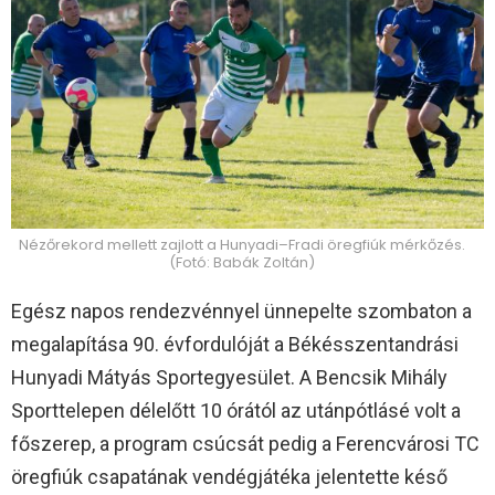
Nézőrekord mellett zajlott a Hunyadi–Fradi öregfiúk mérkőzés.
(Fotó: Babák Zoltán)
Egész napos rendezvénnyel ünnepelte szombaton a
megalapítása 90. évfordulóját a Békésszentandrási
Hunyadi Mátyás Sportegyesület. A Bencsik Mihály
Sporttelepen délelőtt 10 órától az utánpótlásé volt a
főszerep, a program csúcsát pedig a Ferencvárosi TC
öregfiúk csapatának vendégjátéka jelentette késő