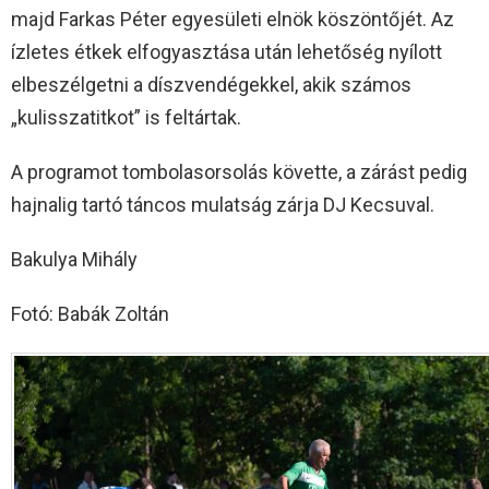
majd Farkas Péter egyesületi elnök köszöntőjét. Az
ízletes étkek elfogyasztása után lehetőség nyílott
elbeszélgetni a díszvendégekkel, akik számos
„kulisszatitkot” is feltártak.
A programot tombolasorsolás követte, a zárást pedig
hajnalig tartó táncos mulatság zárja DJ Kecsuval.
Bakulya Mihály
Fotó: Babák Zoltán