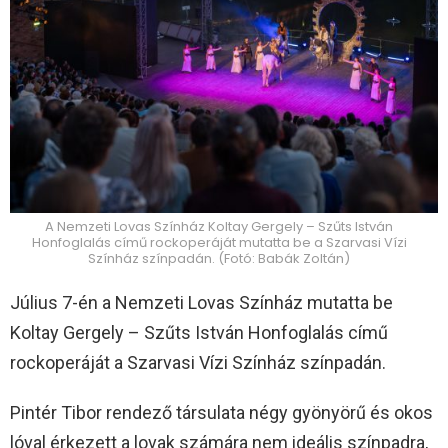
A Nemzeti Lovas Színház Koltay Gergely – Szűts István
Honfoglalás című rockoperáját mutatta be a Szarvasi Vízi
Színház színpadán. (Fotó: Babák Zoltán)
Július 7-én a Nemzeti Lovas Színház mutatta be
Koltay Gergely – Szűts István Honfoglalás című
rockoperáját a Szarvasi Vízi Színház színpadán.
Pintér Tibor rendező társulata négy gyönyörű és okos
lóval érkezett a lovak számára nem ideális színpadra,