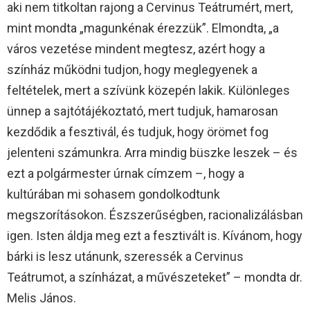
aki nem titkoltan rajong a Cervinus Teátrumért, mert,
mint mondta „magunkénak érezzük”. Elmondta, „a
város vezetése mindent megtesz, azért hogy a
színház működni tudjon, hogy meglegyenek a
feltételek, mert a szívünk közepén lakik. Különleges
ünnep a sajtótájékoztató, mert tudjuk, hamarosan
kezdődik a fesztivál, és tudjuk, hogy örömet fog
jelenteni számunkra. Arra mindig büszke leszek – és
ezt a polgármester úrnak címzem –, hogy a
kultúrában mi sohasem gondolkodtunk
megszorításokon. Észszerűségben, racionalizálásban
igen. Isten áldja meg ezt a fesztivált is. Kívánom, hogy
bárki is lesz utánunk, szeressék a Cervinus
Teátrumot, a színházat, a művészeteket” – mondta dr.
Melis János.