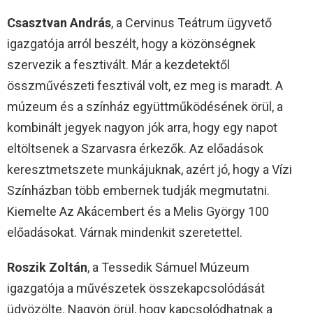
Csasztvan András
, a Cervinus Teátrum ügyvető
igazgatója arról beszélt, hogy a közönségnek
szervezik a fesztivált. Már a kezdetektől
összművészeti fesztivál volt, ez meg is maradt. A
múzeum és a színház együttműködésének örül, a
kombinált jegyek nagyon jók arra, hogy egy napot
eltöltsenek a Szarvasra érkezők. Az előadások
keresztmetszete munkájuknak, azért jó, hogy a Vízi
Színházban több embernek tudják megmutatni.
Kiemelte Az Akácembert és a Melis György 100
előadásokat. Várnak mindenkit szeretettel.
Roszik Zoltán
, a Tessedik Sámuel Múzeum
igazgatója a művészetek összekapcsolódását
üdvözölte. Nagyön örül, hogy kapcsolódhatnak a